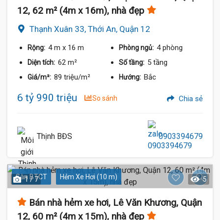
12, 62 m² (4m x 16m), nhà đẹp
Thạnh Xuân 33, Thới An, Quận 12
4 m
x 16 m
4 phòng
Rộng:
Phòng ngủ:
62 m²
5 tầng
Diện tích:
Số tầng:
89 triệu/m²
Bắc
Giá/m²:
Hướng:
6 tỷ 990 triệu
So sánh
Chia sẻ
Thịnh BĐS
0903394679
Sàn BTCT
Hẻm Xe Hơi (10 m)
1 / 7
5
Bán nhà hẻm xe hơi, Lê Văn Khương, Quận
12, 60 m² (4m x 15m), nhà đẹp