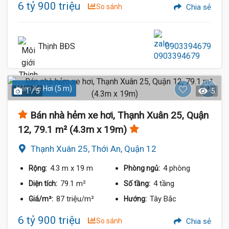
6 tỷ 900 triệu
So sánh
Chia sẻ
Thịnh BĐS
0903394679
Hẻm Xe Hơi (5 m)
1 / 5
5
Bán nhà hẻm xe hơi, Thạnh Xuân 25, Quận
12, 79.1 m² (4.3m x 19m)
Thạnh Xuân 25, Thới An, Quận 12
4.3 m
x 19 m
4 phòng
Rộng:
Phòng ngủ:
79.1 m²
4 tầng
Diện tích:
Số tầng:
87 triệu/m²
Tây Bắc
Giá/m²:
Hướng:
6 tỷ 900 triệu
So sánh
Chia sẻ