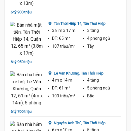
6 tỷ 900 triệu
6 tỷ 6
Tân Thới Hiệp 14,
Tân Thới Hiệp
3.8 m
x 17 m
3 tầng
DT:
65 m²
4 phòng
ngủ
107 triệu/m²
Tây
6 tỷ 950 triệu
6 tỷ 5
Lê Văn Khương,
Tân Thới Hiệp
4 m
x 14 m
4 tầng
DT:
61 m²
5 phòng
ngủ
6.95 Tỷ
103 triệu/m²
Bắc
6 tỷ 700 triệu
6 tỷ 5
Nguyễn Ánh Thủ,
Tân Thới Hiệp
6 m
x 10 m
5 tầng