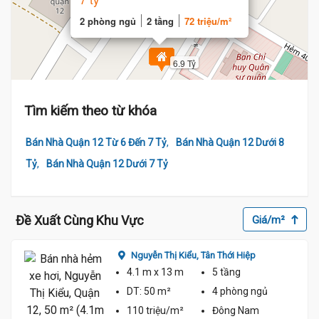
2 phòng ngủ
2 tầng
72 triệu/m²
6.9 Tỷ
Tìm kiếm theo từ khóa
,
Bán Nhà Quận 12 Từ 6 Đến 7 Tỷ
Bán Nhà Quận 12 Dưới 8
,
Tỷ
Bán Nhà Quận 12 Dưới 7 Tỷ
Đề Xuất Cùng Khu Vực
Giá/m²
Nguyễn Thị Kiểu,
Tân Thới Hiệp
4.1 m
x 13 m
5 tầng
DT:
50 m²
4 phòng
ngủ
110 triệu/m²
Đông Nam