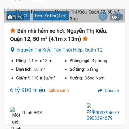
Sàn BTCT
Hẻm Xe Hơi (4 m)
1 / 6
1
Bán nhà hẻm xe hơi, Nguyễn Thị Kiểu,
Quận 12, 50 m² (4.1m x 13m)
Nguyễn Thị Kiểu, Tân Thới Hiệp, Quận 12
4.1 m
x 13 m
4 phòng
Rộng:
Phòng ngủ:
50 m²
5 tầng
Diện tích:
Số tầng:
110 triệu/m²
Đông Nam
Giá/m²:
Hướng:
6 tỷ 900 triệu
So sánh
Chia sẻ
Thịnh BĐS
0903394679