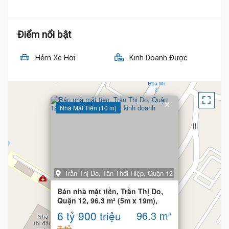
Điểm nổi bật
Hẻm Xe Hơi
Kinh Doanh Được
×
Nhà Mặt Tiền (10 m)
Trần Thị Do, Tân Thới Hiệp, Quận 12
Bán nhà mặt tiền, Trần Thị Do,
Quận 12, 96.3 m² (5m x 19m),
kinh doanh
6 tỷ 900 triệu
96.3 m²
7 tỷ