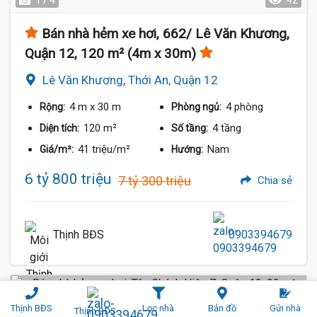
1 / 4
42
Bán nhà hẻm xe hơi, 662/ Lê Văn Khương,
Quận 12, 120 m² (4m x 30m)
Lê Văn Khương, Thới An, Quận 12
4 m
x 30 m
4 phòng
Rộng:
Phòng ngủ:
120 m²
4 tầng
Diện tích:
Số tầng:
41 triệu/m²
Nam
Giá/m²:
Hướng:
6 tỷ 800 triệu
7 tỷ 300 triệu
Chia sẻ
Thịnh BĐS
0903394679
Hẻm Xe Hơi (4 m)
Thịnh BĐS
Lọc nhà
Bản đồ
Gửi nhà
Thịnh BĐS