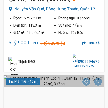
Nguyễn Văn Quá, Đông Hưng Thuận, Quận 12
5 m
x 23 m
8 phòng
Rộng:
Phòng ngủ:
113.3 m²
4 tầng
Diện tích:
Số tầng:
45 triệu/m²
Tây Bắc
Giá/m²:
Hướng:
6 tỷ 900 triệu
7 tỷ 600 triệu
Chia sẻ
Thịnh BĐS
0903394679
Nhà Mặt Tiền (10 m)