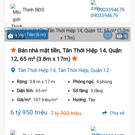
Thịnh BĐS
0903394679
Nhà Mặt Tiền (6 m)
1 / 5
8
Bán nhà mặt tiền, Tân Thới Hiệp 14, Quận
12, 65 m² (3.8m x 17m)
Tân Thới Hiệp 14, Tân Thới Hiệp, Quận 12
3.8 m
x 17 m
4 phòng
Rộng:
Phòng ngủ:
65 m²
3 tầng
Diện tích:
Số tầng:
107 triệu/m²
Tây
Giá/m²:
Hướng:
6 tỷ 950 triệu
7 tỷ 300 triệu
Chia sẻ