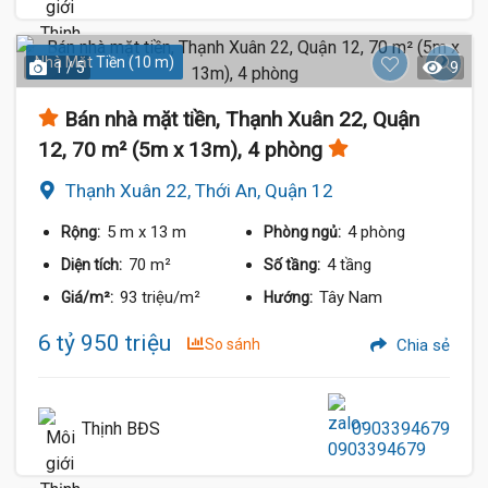
Nhà Mặt Tiền (10 m)
1 / 5
9
Bán nhà mặt tiền, Thạnh Xuân 22, Quận
12, 70 m² (5m x 13m), 4 phòng
Thạnh Xuân 22, Thới An, Quận 12
5 m
x 13 m
4 phòng
Rộng:
Phòng ngủ:
70 m²
4 tầng
Diện tích:
Số tầng:
93 triệu/m²
Tây Nam
Giá/m²:
Hướng:
6 tỷ 950 triệu
So sánh
Chia sẻ
Thịnh BĐS
0903394679