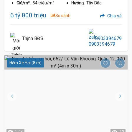
54 triệu/m²
Tây Bắc
Giá/m²:
Hướng:
6 tỷ 800 triệu
So sánh
Chia sẻ
Thịnh BĐS
0903394679
Hẻm Xe Hơi (8 m)