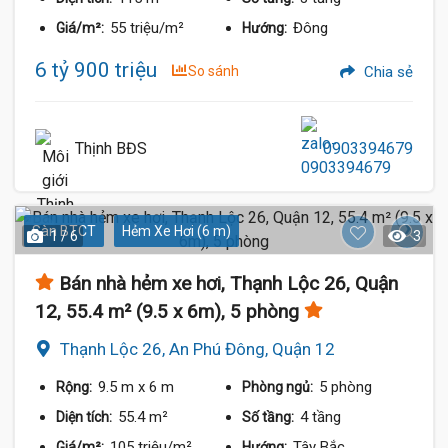
55 triệu/m²
Đông
Giá/m²:
Hướng:
6 tỷ 900 triệu
So sánh
Chia sẻ
Thịnh BĐS
0903394679
Sàn BTCT
Hẻm Xe Hơi (6 m)
1 / 6
3
Bán nhà hẻm xe hơi, Thạnh Lộc 26, Quận
12, 55.4 m² (9.5 x 6m), 5 phòng
Thạnh Lộc 26, An Phú Đông, Quận 12
9.5 m
x 6 m
5 phòng
Rộng:
Phòng ngủ:
55.4 m²
4 tầng
Diện tích:
Số tầng:
105 triệu/m²
Tây Bắc
Giá/m²:
Hướng: