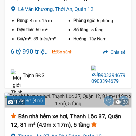
Lê Văn Khương, Thới An, Quận 12
4 m
x 15 m
6 phòng
Rộng:
Phòng ngủ:
60 m²
5 tầng
Diện tích:
Số tầng:
89 triệu/m²
Tây Nam
Giá/m²:
Hướng:
6 tỷ 990 triệu
So sánh
Chia sẻ
Thịnh BĐS
0903394679
Hẻm Xe Hơi (4 m)
1 / 5
20
Bán nhà hẻm xe hơi, Thạnh Lộc 37, Quận
12, 81 m² (4.9m x 17m), 5 tầng