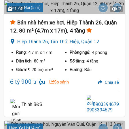
Hẻm Xe Hơi (5 m)
1 / 4
3
Bán nhà hẻm xe hơi, Hiệp Thành 26, Quận
12, 80 m² (4.7m x 17m), 4 tầng
Hiệp Thành 26, Tân Thới Hiệp, Quận 12
4.7 m
x 17 m
4 phòng
Rộng:
Phòng ngủ:
80 m²
4 tầng
Diện tích:
Số tầng:
70 triệu/m²
Bắc
Giá/m²:
Hướng:
6 tỷ 900 triệu
So sánh
Chia sẻ
Thịnh BĐS
0903394679
Hẻm Xe Hơi (4 m)