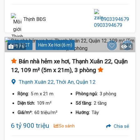
Thịnh BĐS
0903394679
Sàn BTCT
Hẻm Xe Hơi (6 m)
1 / 6
4
Bán nhà hẻm xe hơi, Thạnh Xuân 22, Quận
12, 109 m² (5m x 21m), 3 phòng
Thạnh Xuân 22, Thới An, Quận 12
5 m
x 21 m
3 phòng
Rộng:
Phòng ngủ:
109 m²
2 tầng
Diện tích:
Số tầng:
60 triệu/m²
Tây
Giá/m²:
Hướng:
6 tỷ 900 triệu
So sánh
Chia sẻ