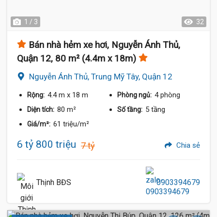
1 / 3
32
Bán nhà hẻm xe hơi, Nguyễn Ánh Thủ,
Quận 12, 80 m² (4.4m x 18m)
Nguyễn Ánh Thủ, Trung Mỹ Tây, Quận 12
4.4 m
x 18 m
4 phòng
Rộng:
Phòng ngủ:
80 m²
5 tầng
Diện tích:
Số tầng:
61 triệu/m²
Giá/m²:
6 tỷ 800 triệu
7 tỷ
Chia sẻ
Thịnh BĐS
0903394679