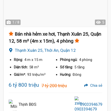
1 / 8
5
Bán nhà hẻm xe hơi, Thạnh Xuân 25, Quận
12, 58 m² (4m x 15m), 4 phòng
Thạnh Xuân 25, Thới An, Quận 12
4 m
x 15 m
4 phòng
Rộng:
Phòng ngủ:
58 m²
5 tầng
Diện tích:
Số tầng:
93 triệu/m²
Đông
Giá/m²:
Hướng:
6 tỷ 800 triệu
7 tỷ 200 triệu
Chia sẻ
Thịnh BĐS
0903394679