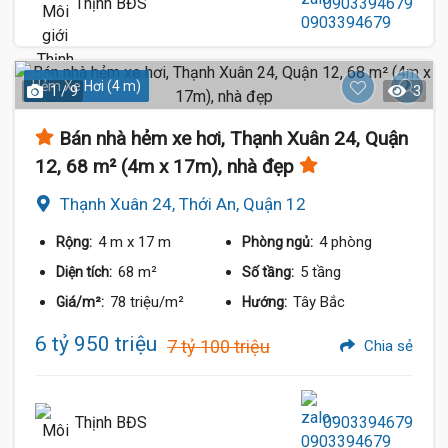
Thịnh BĐS
0903394679
Hẻm Xe Hơi (4 m)
1 / 9
3
Bán nhà hẻm xe hơi, Thạnh Xuân 24, Quận
12, 68 m² (4m x 17m), nhà đẹp
Thạnh Xuân 24, Thới An, Quận 12
4 m
x 17 m
4 phòng
Rộng:
Phòng ngủ:
68 m²
5 tầng
Diện tích:
Số tầng:
78 triệu/m²
Tây Bắc
Giá/m²:
Hướng:
6 tỷ 950 triệu
7 tỷ 100 triệu
Chia sẻ
Thịnh BĐS
0903394679