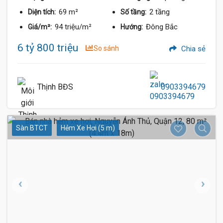
69 m²
2 tầng
Diện tích:
Số tầng:
94 triệu/m²
Đông Bắc
Giá/m²:
Hướng:
6 tỷ 800 triệu
So sánh
Chia sẻ
Thịnh BĐS
0903394679
Sàn BTCT
Hẻm Xe Hơi (5 m)