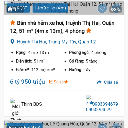
Sàn BTCT
Hẻm Xe Hơi (4 m)
1 / 7
5
Bán nhà hẻm xe hơi, Huỳnh Thị Hai, Quận
12, 51 m² (4m x 13m), 4 phòng
Huỳnh Thị Hai, Trung Mỹ Tây, Quận 12
4 m
x 13 m
4 phòng
Rộng:
Phòng ngủ:
51 m²
5 tầng
Diện tích:
Số tầng:
112 triệu/m²
Tây
Giá/m²:
Hướng:
6 tỷ 950 triệu
So sánh
Chia sẻ
Thịnh BĐS
0903394679
Hẻm Xe Hơi (4 m)