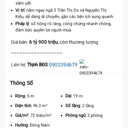
sầm uất.
Vị trí:
nằm ngay ngã 3 Trần Thị Do và Nguyễn Thị
Kiểu, dễ dàng di chuyển, gần các tiện ích xung quanh.
Pháp lý:
sổ hồng rõ ràng, công chứng nhanh chóng,
đảm bảo quyền lợi người mua.
Giá bán:
6 tỷ 900 triệu
, còn thương lượng
__________________
0903394679
Liên hệ:
Thịnh BĐS
Thông Số
Rộng:
5 m
Dài:
19 m
Diện tích:
96.3 m²
Số tầng:
2 tầng
Giá/m²:
72 triệu/m²
Phòng ngủ:
2 phòng
Hướng:
Đông Nam