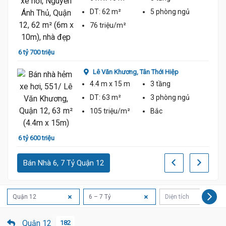
DT:
62 m²
5 phòng
ngủ
76 triệu/m²
6 tỷ 700 triệu
6 tỷ 4
Lê Văn Khương,
Tân Thới Hiệp
4.4 m
x 15 m
3 tầng
DT:
63 m²
3 phòng
ngủ
105 triệu/m²
Bắc
6 tỷ 600 triệu
6 tỷ 4
Bán Nhà 6, 7 Tỷ Quận 12
Quận 12
6 – 7 Tỷ
Diện tích
Quận 12
182