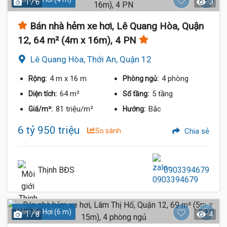
1 / 6
3
Bán nhà hẻm xe hơi, Lê Quang Hòa, Quận
12, 64 m² (4m x 16m), 4 PN
Lê Quang Hòa, Thới An, Quận 12
4 m
x 16 m
4 phòng
Rộng:
Phòng ngủ:
64 m²
5 tầng
Diện tích:
Số tầng:
81 triệu/m²
Bắc
Giá/m²:
Hướng:
6 tỷ 950 triệu
So sánh
Chia sẻ
Thịnh BĐS
0903394679
Hẻm Xe Hơi (6 m)
1 / 8
4