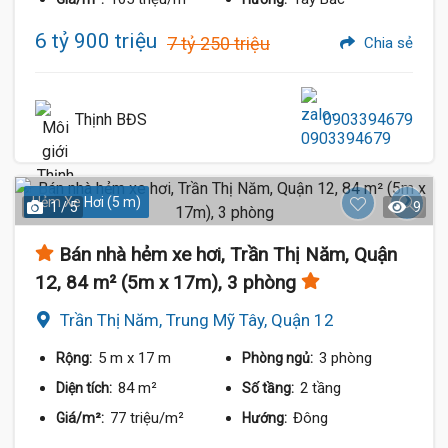
6 tỷ 900 triệu
7 tỷ 250 triệu
Chia sẻ
Thịnh BĐS
0903394679
Hẻm Xe Hơi (5 m)
1 / 5
9
Bán nhà hẻm xe hơi, Trần Thị Năm, Quận
12, 84 m² (5m x 17m), 3 phòng
Trần Thị Năm, Trung Mỹ Tây, Quận 12
5 m
x 17 m
3 phòng
Rộng:
Phòng ngủ:
84 m²
2 tầng
Diện tích:
Số tầng:
77 triệu/m²
Đông
Giá/m²:
Hướng: