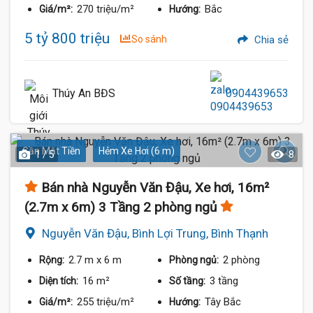
270 triệu/m²
Bắc
Giá/m²:
Hướng:
5 tỷ 800 triệu
So sánh
Chia sẻ
Thúy An BĐS
0904439653
Gần Mặt Tiền
Hẻm Xe Hơi (6 m)
1 / 5
8
Bán nhà Nguyễn Văn Đậu, Xe hơi, 16m²
(2.7m x 6m) 3 Tầng 2 phòng ngủ
Nguyễn Văn Đậu, Bình Lợi Trung, Bình Thạnh
2.7 m
x 6 m
2 phòng
Rộng:
Phòng ngủ:
16 m²
3 tầng
Diện tích:
Số tầng:
255 triệu/m²
Tây Bắc
Giá/m²:
Hướng: