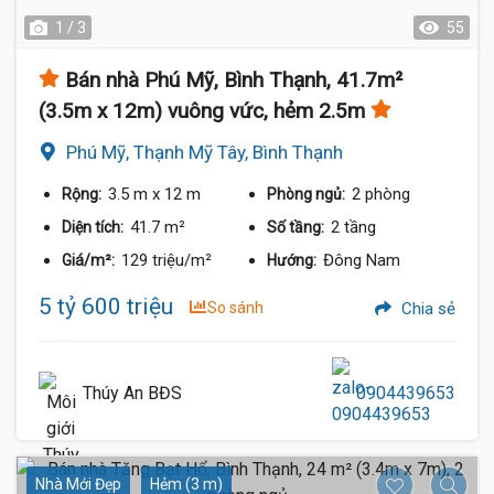
1 / 3
55
Bán nhà Phú Mỹ, Bình Thạnh, 41.7m²
(3.5m x 12m) vuông vức, hẻm 2.5m
Phú Mỹ, Thạnh Mỹ Tây, Bình Thạnh
3.5 m
x 12 m
2 phòng
Rộng:
Phòng ngủ:
41.7 m²
2 tầng
Diện tích:
Số tầng:
129 triệu/m²
Đông Nam
Giá/m²:
Hướng:
5 tỷ 600 triệu
So sánh
Chia sẻ
Thúy An BĐS
0904439653
Nhà Mới Đẹp
Hẻm (3 m)