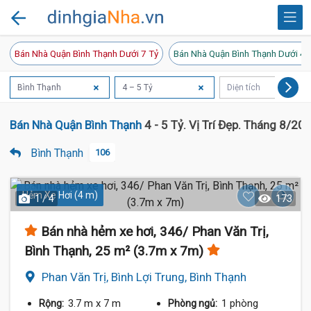
Bán Nhà Quận Bình Thạnh Dưới 7 Tỷ
Bán Nhà Quận Bình Thạnh Dưới 4 
Bình Thạnh
4 – 5 Tỷ
Diện tích
Bán Nhà Quận Bình Thạnh
4 - 5 Tỷ. Vị Trí Đẹp. Tháng 8/20
Bình Thạnh
106
Hẻm Xe Hơi (4 m)
1 / 4
173
Bán nhà hẻm xe hơi, 346/ Phan Văn Trị,
Bình Thạnh, 25 m² (3.7m x 7m)
Phan Văn Trị, Bình Lợi Trung, Bình Thạnh
3.7 m
x 7 m
1 phòng
Rộng:
Phòng ngủ: