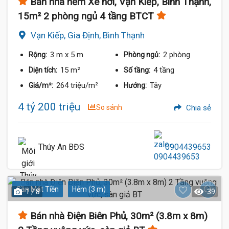
Bán nhà hẻm Xe hơi, Vạn Kiếp, Bình Thạnh,
15m² 2 phòng ngủ 4 tầng BTCT
Vạn Kiếp, Gia Định, Bình Thạnh
3 m
x 5 m
2 phòng
Rộng:
Phòng ngủ:
15 m²
4 tầng
Diện tích:
Số tầng:
264 triệu/m²
Tây
Giá/m²:
Hướng:
4 tỷ 200 triệu
So sánh
Chia sẻ
Thúy An BĐS
0904439653
Gần Mặt Tiền
Hẻm (3 m)
1 / 8
39
Bán nhà Điện Biên Phủ, 30m² (3.8m x 8m)