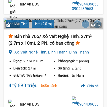
Thúy An BĐS
0904439653
Gần Mặt Tiền
Hẻm (2.5 m)
1 / 5
32
Bán nhà 765/ Xô Viết Nghệ Tĩnh, 27m²
(2.7m x 10m), 2 PN, có ban công
Xô Viết Nghệ Tĩnh, Bình Thạnh, Bình Thạnh
2.7 m
x 10 m
2 phòng
Rộng:
Phòng ngủ:
27 m²
2 tầng
Diện tích:
Số tầng:
165 triệu/m²
Tây Nam
Giá/m²:
Hướng:
4 tỷ 680 triệu
So sánh
Chia sẻ
Thúy An BĐS
0904439653