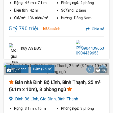
4.6 m
x 7.1 m
2 phòng
Rộng:
Phòng ngủ:
42 m²
2 tầng
Diện tích:
Số tầng:
136 triệu/m²
Đông Nam
Giá/m²:
Hướng:
5 tỷ 790 triệu
So sánh
Chia sẻ
Thúy An BĐS
0904439653
Hẻm Thông
Hẻm (2.5 m)
1 / 4
16
4.35 Tỷ
Bán nhà Đinh Bộ Lĩnh, Bình Thạnh, 25 m²
(3.1m x 10m), 3 phòng ngủ
Đinh Bộ Lĩnh, Gia Định, Bình Thạnh
3.1 m
x 10 m
3 phòng
Rộng:
Phòng ngủ: