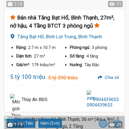
1 / 6
11
Bán nhà Tăng Bạt Hổ, Bình Thạnh, 27m²,
nở hậu, 4 Tầng BTCT 3 phòng ngủ
Tăng Bạt Hổ, Bình Lợi Trung, Bình Thạnh
2.7 m
x 10.7 m
3 phòng
Rộng:
Phòng ngủ:
27 m²
4 tầng
Diện tích:
Số tầng:
179 triệu/m²
Tây Bắc
Giá/m²:
Hướng:
5 tỷ 100 triệu
5 tỷ 390 triệu
Chia sẻ
Thúy An BĐS
0904439653
Gần Mặt Tiền
Hẻm (3 m)
1 / 3
29