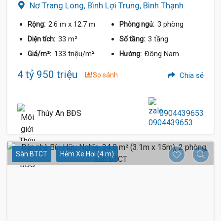
Nơ Trang Long, Bình Lợi Trung, Bình Thạnh
2.6 m
x 12.7 m
3 phòng
Rộng:
Phòng ngủ:
33 m²
3 tầng
Diện tích:
Số tầng:
133 triệu/m²
Đông Nam
Giá/m²:
Hướng:
4 tỷ 950 triệu
So sánh
Chia sẻ
Thúy An BĐS
0904439653
Sàn BTCT
Hẻm Xe Hơi (4 m)