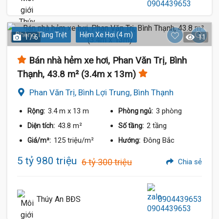
Phòng Tầng Trệt
Hẻm Xe Hơi (4 m)
1 / 6
11
Bán nhà hẻm xe hơi, Phan Văn Trị, Bình
Thạnh, 43.8 m² (3.4m x 13m)
Phan Văn Trị, Bình Lợi Trung, Bình Thạnh
3.4 m
x 13 m
3 phòng
Rộng:
Phòng ngủ:
43.8 m²
2 tầng
Diện tích:
Số tầng:
125 triệu/m²
Đông Bắc
Giá/m²:
Hướng:
5 tỷ 980 triệu
6 tỷ 300 triệu
Chia sẻ
Thúy An BĐS
0904439653