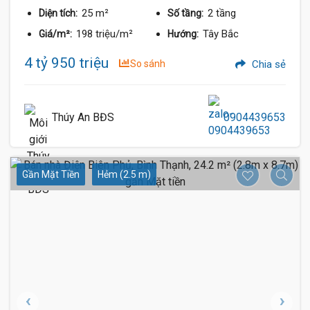
25 m²
2 tầng
Diện tích:
Số tầng:
198 triệu/m²
Tây Bắc
Giá/m²:
Hướng:
4 tỷ 950 triệu
So sánh
Chia sẻ
Thúy An BĐS
0904439653
Gần Mặt Tiền
Hẻm (2.5 m)