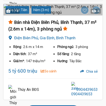
Gần Mặt Tiền
Hẻm (3 m)
1 / 4
4
Bán nhà Điện Biên Phủ, Bình Thạnh, 37 m²
(2.6m x 14m), 3 phòng ngủ
Điện Biên Phủ, Gia Định, Bình Thạnh
2.6 m
x 14 m
3 phòng
Rộng:
Phòng ngủ:
37 m²
2 tầng
Diện tích:
Số tầng:
147 triệu/m²
Tây Bắc
Giá/m²:
Hướng:
5 tỷ 600 triệu
So sánh
Chia sẻ
Thúy An BĐS
0904439653