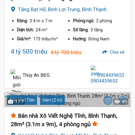
Tăng Bạt Hổ, Bình Lợi Trung, Bình Thạnh
3.4 m
x 7 m
2 phòng
Rộng:
Phòng ngủ:
24 m²
3 tầng
Diện tích:
Số tầng:
173 triệu/m²
Đông Nam
Giá/m²:
Hướng:
4 tỷ 500 triệu
4 tỷ 700 triệu
Chia sẻ
Thúy An BĐS
0904439653
Gần Mặt Tiền
Hẻm (2 m)
1 / 7
89
Bán nhà Xô Viết Nghệ Tĩnh, Bình Thạnh,
28m² (3.1m x 9m), 4 phòng ngủ