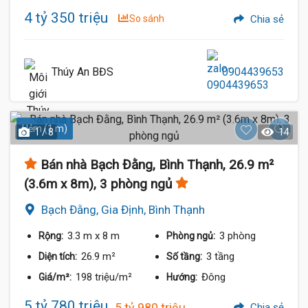
4 tỷ 350 triệu
So sánh
Chia sẻ
Thúy An BĐS
0904439653
Hẻm (1 m)
1 / 8
14
Bán nhà Bạch Đằng, Bình Thạnh, 26.9 m²
(3.6m x 8m), 3 phòng ngủ
Bạch Đằng, Gia Định, Bình Thạnh
3.3 m
x 8 m
3 phòng
Rộng:
Phòng ngủ:
26.9 m²
3 tầng
Diện tích:
Số tầng:
198 triệu/m²
Đông
Giá/m²:
Hướng:
5 tỷ 780 triệu
5 tỷ 980 triệu
Chia sẻ