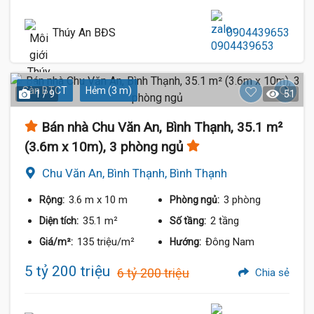
Thúy An BĐS
0904439653
Sàn BTCT
Hẻm (3 m)
1 / 9
51
Bán nhà Chu Văn An, Bình Thạnh, 35.1 m²
(3.6m x 10m), 3 phòng ngủ
Chu Văn An, Bình Thạnh, Bình Thạnh
3.6 m
x 10 m
3 phòng
Rộng:
Phòng ngủ:
35.1 m²
2 tầng
Diện tích:
Số tầng:
135 triệu/m²
Đông Nam
Giá/m²:
Hướng:
5 tỷ 200 triệu
6 tỷ 200 triệu
Chia sẻ