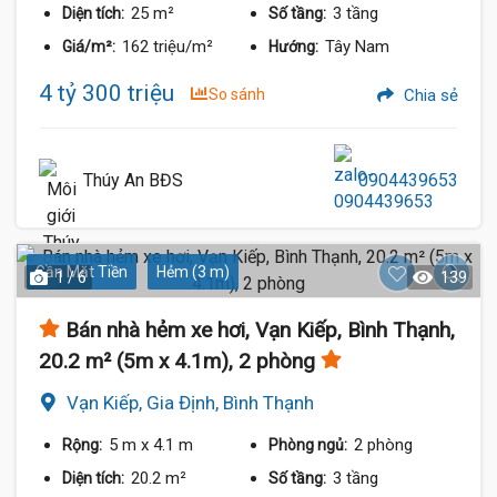
25 m²
3 tầng
Diện tích:
Số tầng:
162 triệu/m²
Tây Nam
Giá/m²:
Hướng:
4 tỷ 300 triệu
So sánh
Chia sẻ
Thúy An BĐS
0904439653
Gần Mặt Tiền
Hẻm (3 m)
1 / 6
139
Bán nhà hẻm xe hơi, Vạn Kiếp, Bình Thạnh,
20.2 m² (5m x 4.1m), 2 phòng
Vạn Kiếp, Gia Định, Bình Thạnh
5 m
x 4.1 m
2 phòng
Rộng:
Phòng ngủ:
20.2 m²
3 tầng
Diện tích:
Số tầng: