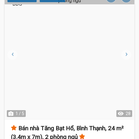
5.2 Tỷ
1 / 5
28
Bán nhà Tăng Bạt Hổ, Bình Thạnh, 24 m²
(3.4m x 7m), 2 phòng ngủ
4.88 Tỷ