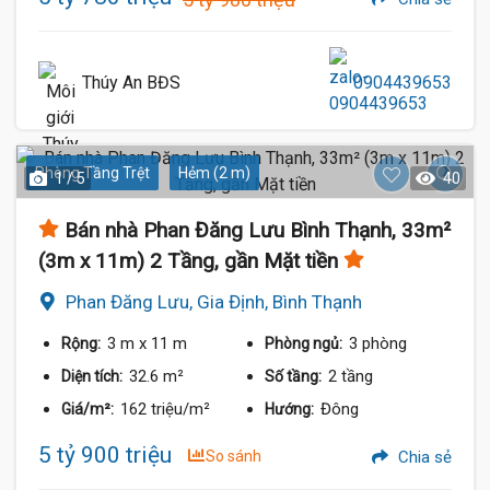
Thúy An BĐS
0904439653
Phòng Tầng Trệt
Hẻm (2 m)
1 / 5
40
Bán nhà Phan Đăng Lưu Bình Thạnh, 33m²
(3m x 11m) 2 Tầng, gần Mặt tiền
Phan Đăng Lưu, Gia Định, Bình Thạnh
3 m
x 11 m
3 phòng
Rộng:
Phòng ngủ:
32.6 m²
2 tầng
Diện tích:
Số tầng:
162 triệu/m²
Đông
Giá/m²:
Hướng:
5 tỷ 900 triệu
So sánh
Chia sẻ