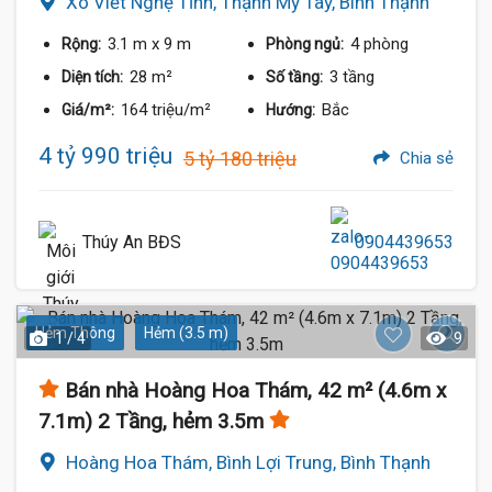
Xô Viết Nghệ Tĩnh, Thạnh Mỹ Tây, Bình Thạnh
3.1 m
x 9 m
4 phòng
Rộng:
Phòng ngủ:
28 m²
3 tầng
Diện tích:
Số tầng:
164 triệu/m²
Bắc
Giá/m²:
Hướng:
4 tỷ 990 triệu
5 tỷ 180 triệu
Chia sẻ
Thúy An BĐS
0904439653
4.99 Tỷ
Hẻm Thông
Hẻm (3.5 m)
1 / 4
9
Bán nhà Hoàng Hoa Thám, 42 m² (4.6m x
7.1m) 2 Tầng, hẻm 3.5m
Hoàng Hoa Thám, Bình Lợi Trung, Bình Thạnh