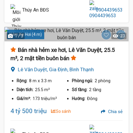
Thúy An BĐS
0904439653
Hẻm Xe Hơi (4 m)
1 / 3
23
Bán nhà hẻm xe hơi, Lê Văn Duyệt, 25.5
m², 2 mặt tiền buôn bán
Lê Văn Duyệt, Gia Định, Bình Thạnh
8 m
x 3.3 m
2 phòng
Rộng:
Phòng ngủ:
25.5 m²
2 tầng
Diện tích:
Số tầng:
173 triệu/m²
Đông
Giá/m²:
Hướng:
4 tỷ 500 triệu
So sánh
Chia sẻ