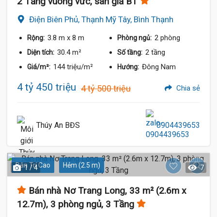
2 Tầng vuông vức, sàn giả BT
Điện Biên Phủ, Thạnh Mỹ Tây, Bình Thạnh
3.8 m
x 8 m
2 phòng
Rộng:
Phòng ngủ:
30.4 m²
2 tầng
Diện tích:
Số tầng:
144 triệu/m²
Đông Nam
Giá/m²:
Hướng:
4 tỷ 450 triệu
4 tỷ 500 triệu
Chia sẻ
Thúy An BĐS
0904439653
Dân Trí Cao
Hẻm (2.5 m)
1 / 4
7
Bán nhà Nơ Trang Long, 33 m² (2.6m x
12.7m), 3 phòng ngủ, 3 Tầng