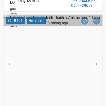
Thúy An BĐS
0904439653
Sàn BTCT
Hẻm (2 m)