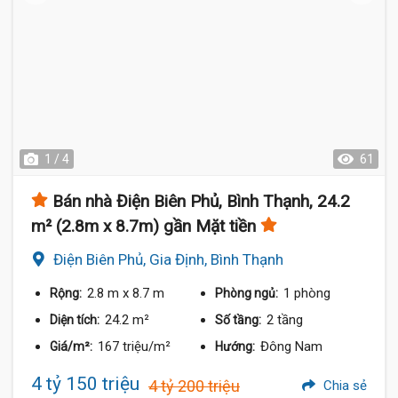
1 / 4
61
Bán nhà Điện Biên Phủ, Bình Thạnh, 24.2
m² (2.8m x 8.7m) gần Mặt tiền
Điện Biên Phủ, Gia Định, Bình Thạnh
2.8 m
x 8.7 m
1 phòng
Rộng:
Phòng ngủ:
24.2 m²
2 tầng
Diện tích:
Số tầng:
167 triệu/m²
Đông Nam
Giá/m²:
Hướng:
4 tỷ 150 triệu
4 tỷ 200 triệu
Chia sẻ