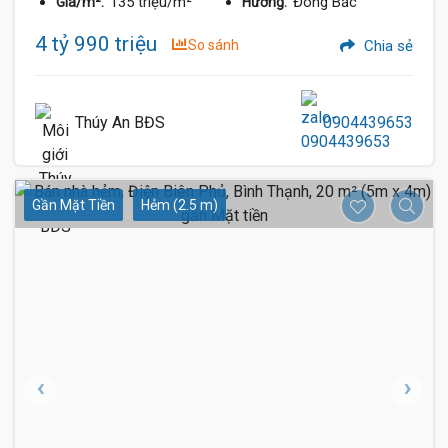
135 triệu/m²
Đông Bắc
Giá/m²:
Hướng:
4 tỷ 990 triệu
So sánh
Chia sẻ
Thúy An BĐS
0904439653
Gần Mặt Tiền
Hẻm (2.5 m)