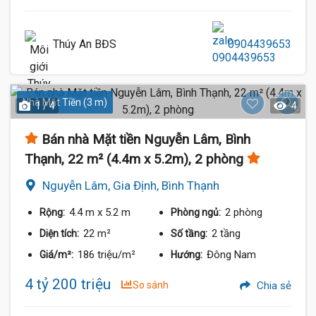
Thúy An BĐS
0904439653
Nhà Mặt Tiền (3 m)
1 / 4
4
Bán nhà Mặt tiền Nguyễn Lâm, Bình
Thạnh, 22 m² (4.4m x 5.2m), 2 phòng
Nguyễn Lâm, Gia Định, Bình Thạnh
4.4 m
x 5.2 m
2 phòng
Rộng:
Phòng ngủ:
22 m²
2 tầng
Diện tích:
Số tầng:
186 triệu/m²
Đông Nam
Giá/m²:
Hướng:
4 tỷ 200 triệu
So sánh
Chia sẻ