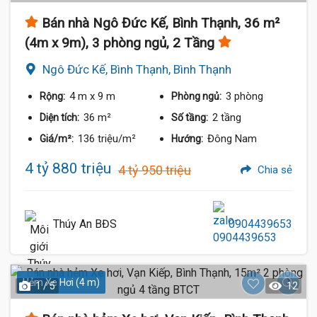
Bán nhà Ngô Đức Kế, Bình Thạnh, 36 m²
(4m x 9m), 3 phòng ngủ, 2 Tầng
Ngô Đức Kế, Bình Thạnh, Bình Thạnh
4 m
x 9 m
3 phòng
Rộng:
Phòng ngủ:
36 m²
2 tầng
Diện tích:
Số tầng:
136 triệu/m²
Đông Nam
Giá/m²:
Hướng:
4 tỷ 880 triệu
4 tỷ 950 triệu
Chia sẻ
Thúy An BĐS
0904439653
Hẻm Xe Hơi (4 m)
1 / 5
12