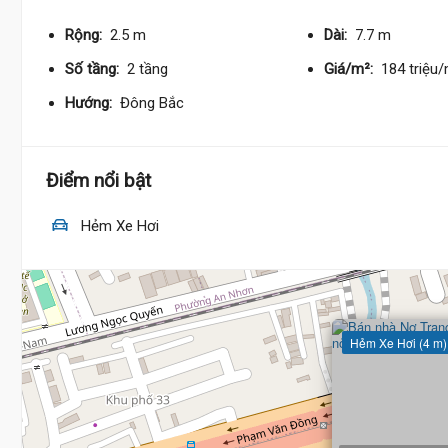
Rộng:
2.5 m
Dài:
7.7 m
Số tầng:
2 tầng
Giá/m²:
184 triệu
Hướng:
Đông Bắc
Điểm nổi bật
Hẻm Xe Hơi
Hẻm Xe Hơi (4 m)