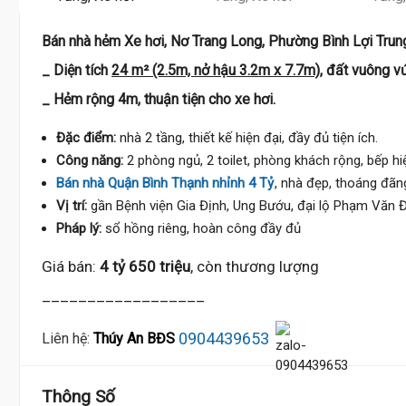
Bán nhà hẻm Xe hơi, Nơ Trang Long, Phường Bình Lợi Trun
_ Diện tích
24 m² (2.5m, nở hậu 3.2m x 7.7m)
, đất vuông v
_ Hẻm rộng 4m, thuận tiện cho xe hơi.
Đặc điểm:
nhà 2 tầng, thiết kế hiện đại, đầy đủ tiện ích.
Công năng:
2 phòng ngủ, 2 toilet, phòng khách rộng, bếp hi
Bán nhà Quận Bình Thạnh nhỉnh 4 Tỷ
, nhà đẹp, thoáng đãng
Vị trí:
gần Bệnh viện Gia Định, Ung Bướu, đại lộ Phạm Văn Đ
Pháp lý:
sổ hồng riêng, hoàn công đầy đủ
Giá bán:
4 tỷ 650 triệu
, còn thương lượng
__________________
0904439653
Liên hệ:
Thúy An BĐS
Thông Số