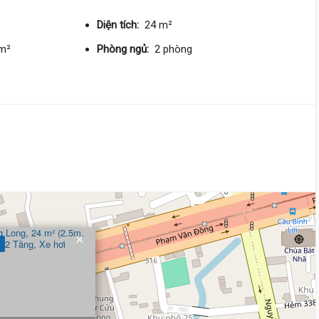
3.1 m
x 7.5 m
2 tầng
DT:
23 m²
1 phòng
ng
Diện tích:
24 m²
159 triệu/m²
Đông Bắc
/m²
Phòng ngủ:
2 phòng
3 tỷ 650 triệu
Trần Bình Trọng,
Bình Lợi Trun
3.3 m
x 7.3 m
2 tầng
DT:
24 m²
2 phòng
ng
147 triệu/m²
Tây Nam
3 tỷ 650 triệu
Tăng Bạt Hổ,
Bình Lợi Trung
×
3.2 m
x 8.6 m
2 tầng
DT:
27.3 m²
2 phòng
ng
169 triệu/m²
Đông Bắc