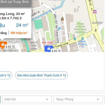
 Bình Lợi Trung, Bình
4 tỷ 750 triệu
ang Long, 24 m²
3.2m x 7.7m) 2
iệu
24 m²
 tầng
184 triệu/m²
4.65 Tỷ
4.65 Tỷ
ưới 6 Tỷ
Bán Nhà Quận Bình Thạnh Dưới 4 Tỷ
Diện tích
Tầng / Phòng