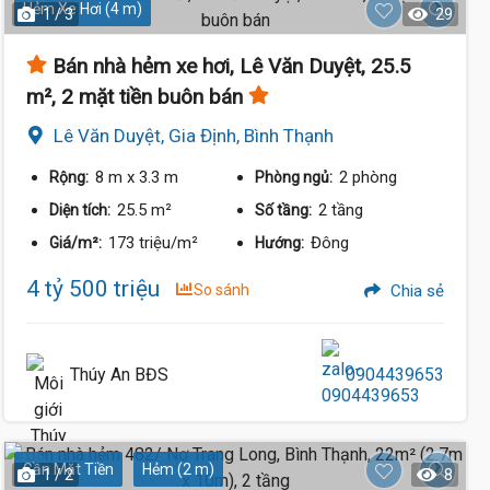
Hẻm Xe Hơi (4 m)
1 / 3
29
Bán nhà hẻm xe hơi, Lê Văn Duyệt, 25.5
m², 2 mặt tiền buôn bán
Lê Văn Duyệt, Gia Định, Bình Thạnh
8 m
x 3.3 m
2 phòng
Rộng:
Phòng ngủ:
25.5 m²
2 tầng
Diện tích:
Số tầng:
173 triệu/m²
Đông
Giá/m²:
Hướng:
4 tỷ 500 triệu
So sánh
Chia sẻ
Thúy An BĐS
0904439653
Gần Mặt Tiền
Hẻm (2 m)
1 / 2
8