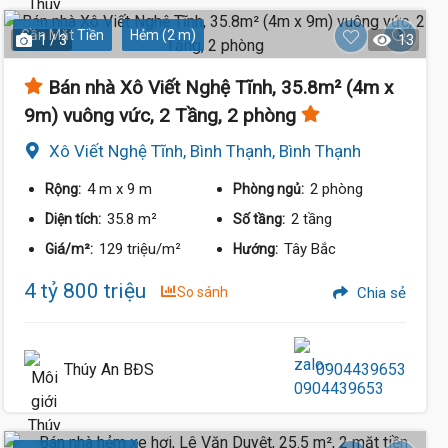
Gần Mặt Tiền
Hẻm (2 m)
1 / 3
13
Bán nhà Xô Viết Nghệ Tĩnh, 35.8m² (4m x
9m) vuông vức, 2 Tầng, 2 phòng
Xô Viết Nghệ Tĩnh, Bình Thạnh, Bình Thạnh
4 m
x 9 m
2 phòng
Rộng:
Phòng ngủ:
35.8 m²
2 tầng
Diện tích:
Số tầng:
129 triệu/m²
Tây Bắc
Giá/m²:
Hướng:
4 tỷ 800 triệu
So sánh
Chia sẻ
Thúy An BĐS
0904439653