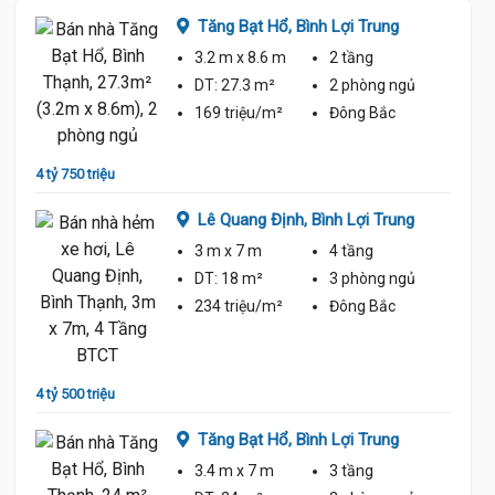
Tăng Bạt Hổ,
Bình Lợi Trung
3.2 m
x 8.6 m
2 tầng
ủ
DT:
27.3 m²
2 phòng
ngủ
169 triệu/m²
Đông Bắc
4 tỷ 750 triệu
4 tỷ 88
Lê Quang Định,
Bình Lợi Trung
ng
3 m
x 7 m
4 tầng
DT:
18 m²
3 phòng
ngủ
ủ
234 triệu/m²
Đông Bắc
4 tỷ 500 triệu
4 tỷ 40
Tăng Bạt Hổ,
Bình Lợi Trung
3.4 m
x 7 m
3 tầng