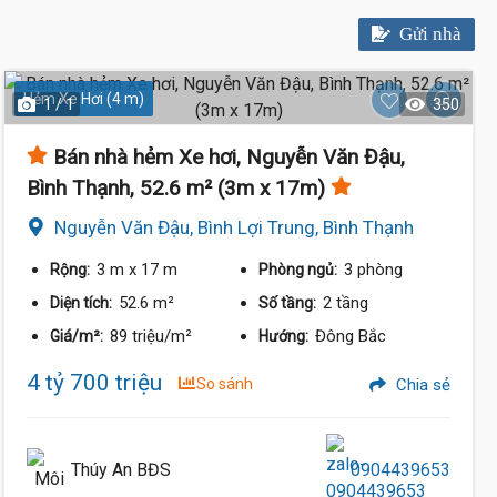
Gửi nhà
Hẻm Xe Hơi (4 m)
1 / 1
350
Bán nhà hẻm Xe hơi, Nguyễn Văn Đậu,
Bình Thạnh, 52.6 m² (3m x 17m)
Nguyễn Văn Đậu, Bình Lợi Trung, Bình Thạnh
3 m
x 17 m
3 phòng
Rộng:
Phòng ngủ:
52.6 m²
2 tầng
Diện tích:
Số tầng:
89 triệu/m²
Đông Bắc
Giá/m²:
Hướng:
4 tỷ 700 triệu
So sánh
Chia sẻ
Thúy An BĐS
0904439653