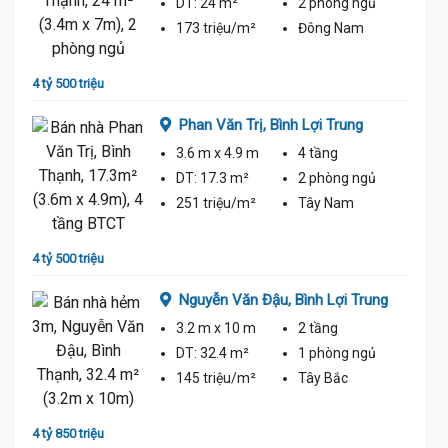
DT:
24 m²
2 phòng
ngủ
ủ
173 triệu/m²
Đông Nam
4 tỷ 500 triệu
4 tỷ 90
Phan Văn Trị,
Bình Lợi Trung
g
3.6 m
x 4.9 m
4 tầng
DT:
17.3 m²
2 phòng
ngủ
ủ
251 triệu/m²
Tây Nam
4 tỷ 500 triệu
4 tỷ 95
Nguyễn Văn Đậu,
Bình Lợi Trung
3.2 m
x 10 m
2 tầng
DT:
32.4 m²
1 phòng
ngủ
ủ
145 triệu/m²
Tây Bắc
4 tỷ 850 triệu