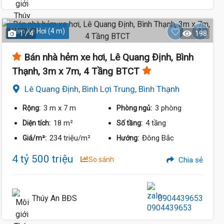
Hẻm Xe Hơi (4 m)
1 / 4
198
Bán nhà hẻm xe hơi, Lê Quang Định, Bình
Thạnh, 3m x 7m, 4 Tầng BTCT
Lê Quang Định, Bình Lợi Trung, Bình Thạnh
3 m
x 7 m
3 phòng
Rộng:
Phòng ngủ:
18 m²
4 tầng
Diện tích:
Số tầng:
234 triệu/m²
Đông Bắc
Giá/m²:
Hướng:
4 tỷ 500 triệu
So sánh
Chia sẻ
Thúy An BĐS
0904439653