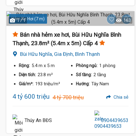
4.5 Tỷ
Hẻm Xe Hơi (7 m)
1 / 1
163
Bán nhà hẻm xe hơi, Bùi Hữu Nghĩa Bình
Thạnh, 23.8m² (5.4m x 5m) Cấp 4
Bùi Hữu Nghĩa, Gia Định, Bình Thạnh
5.4 m
x 5 m
1 phòng
Rộng:
Phòng ngủ:
23.8 m²
2 tầng
Diện tích:
Số tầng:
193 triệu/m²
Tây Nam
Giá/m²:
Hướng:
4 tỷ 600 triệu
4 tỷ 700 triệu
Chia sẻ
4.4 Tỷ
Thúy An BĐS
0904439653