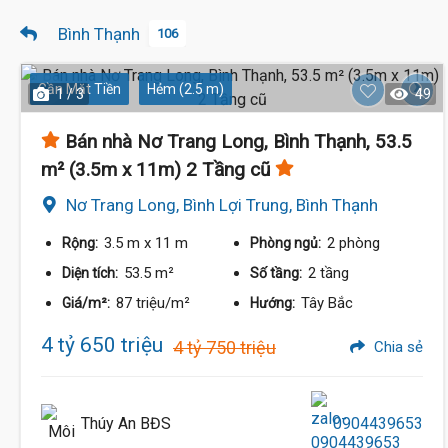
Bình Thạnh
106
Gần Mặt Tiền
Hẻm (2.5 m)
1 / 3
49
Bán nhà Nơ Trang Long, Bình Thạnh, 53.5
m² (3.5m x 11m) 2 Tầng cũ
Nơ Trang Long, Bình Lợi Trung, Bình Thạnh
3.5 m
x 11 m
2 phòng
Rộng:
Phòng ngủ:
53.5 m²
2 tầng
Diện tích:
Số tầng:
87 triệu/m²
Tây Bắc
Giá/m²:
Hướng:
4 tỷ 650 triệu
4 tỷ 750 triệu
Chia sẻ
Thúy An BĐS
0904439653