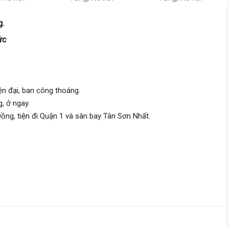
Nơ Trang Long,
Bình Lợi Trung
g.
3.1 m
x 4.7 m
3 tầng
ức
DT:
14.3 m²
2 phòng
ng
252 triệu/m²
Tây Bắc
ện đại, ban công thoáng.
3 tỷ 850 triệu
, ở ngay.
Nguyễn Văn Đậu,
Bình Lợi Tru
ồng, tiện đi Quận 1 và sân bay Tân Sơn Nhất.
4 m
x 6 m
2 tầng
DT:
23 m²
2 phòng
ng
160 triệu/m²
Tây Bắc
3 tỷ 780 triệu
Phan Văn Trị,
Bình Lợi Trung