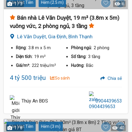
Gần Mặt Tiền
Hẻm (2.5 m)
1 / 3
6
Bán nhà Lê Văn Duyệt, 19 m² (3.8m x 5m)
vuông vức, 2 phòng ngủ, 3 tầng
Lê Văn Duyệt, Gia Định, Bình Thạnh
4.6 Tỷ
3.8 m
x 5 m
2 phòng
Rộng:
Phòng ngủ:
19 m²
3 tầng
Diện tích:
Số tầng:
222 triệu/m²
Bắc
Giá/m²:
Hướng:
4 tỷ 500 triệu
So sánh
Chia sẻ
Thúy An BĐS
0904439653
Gần Mặt Tiền
Hẻm (3 m)
1 / 8
40