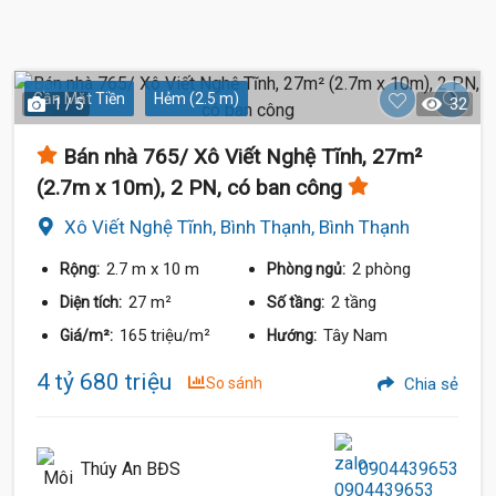
Gần Mặt Tiền
Hẻm (2.5 m)
1 / 5
32
Bán nhà 765/ Xô Viết Nghệ Tĩnh, 27m²
(2.7m x 10m), 2 PN, có ban công
Xô Viết Nghệ Tĩnh, Bình Thạnh, Bình Thạnh
2.7 m
x 10 m
2 phòng
Rộng:
Phòng ngủ:
27 m²
2 tầng
Diện tích:
Số tầng:
165 triệu/m²
Tây Nam
Giá/m²:
Hướng:
4 tỷ 680 triệu
So sánh
Chia sẻ
Thúy An BĐS
0904439653