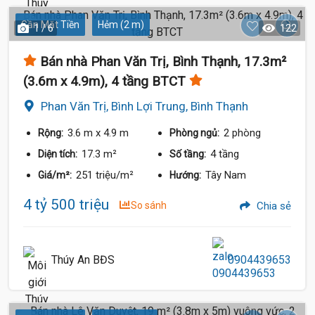
Gần Mặt Tiền
Hẻm (2 m)
1 / 6
122
Bán nhà Phan Văn Trị, Bình Thạnh, 17.3m²
(3.6m x 4.9m), 4 tầng BTCT
Phan Văn Trị, Bình Lợi Trung, Bình Thạnh
3.6 m
x 4.9 m
2 phòng
Rộng:
Phòng ngủ:
17.3 m²
4 tầng
Diện tích:
Số tầng:
251 triệu/m²
Tây Nam
Giá/m²:
Hướng:
4 tỷ 500 triệu
So sánh
Chia sẻ
Thúy An BĐS
0904439653