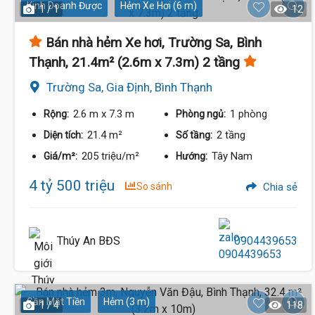
Kinh Doanh Được
Hẻm Xe Hơi (6 m)
1 / 1
12
Bán nhà hẻm Xe hơi, Trường Sa, Bình
Thạnh, 21.4m² (2.6m x 7.3m) 2 tầng
Trường Sa, Gia Định, Bình Thạnh
2.6 m
x 7.3 m
1 phòng
Rộng:
Phòng ngủ:
21.4 m²
2 tầng
Diện tích:
Số tầng:
205 triệu/m²
Tây Nam
Giá/m²:
Hướng:
4 tỷ 500 triệu
So sánh
Chia sẻ
Thúy An BĐS
0904439653
Gần Mặt Tiền
Hẻm (3 m)
1 / 4
118