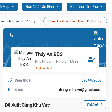
Gò Vấp
Bán Nhà Tân Bình
Bán Nhà Tân Phú
ận Bình Thạnh Dưới 5 Tỷ
Bán Nhà Quận Bình Thạnh Dưới 2 Tỷ
Thúy An BĐS
Phú Nhuận, TP. Hồ Chí Minh
Điện thoại
0904439653
Email
dinhgianha.vn@gmail.com
Đề Xuất Cùng Khu Vực
Giá/m²