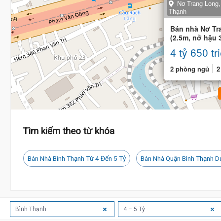
Nơ Trang Long,
Thạnh
Bán nhà Nơ Tr
(2.5m, nở hậu 
Tầng, Xe hơi
4 tỷ 650 tr
2 phòng ngủ
2
Tìm kiếm theo từ khóa
Bán Nhà Bình Thạnh Từ 4 Đến 5 Tỷ
Bán Nhà Quận Bình Thạnh D
4.5 Tỷ
Bình Thạnh
4 – 5 Tỷ