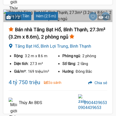
Gần Mặt Tiền
Hẻm (2.5 m)
1 / 2
43
Bán nhà Tăng Bạt Hổ, Bình Thạnh, 27.3m²
(3.2m x 8.6m), 2 phòng ngủ
Tăng Bạt Hổ, Bình Lợi Trung, Bình Thạnh
3.2 m
x 8.6 m
2 phòng
Rộng:
Phòng ngủ:
27.3 m²
2 tầng
Diện tích:
Số tầng:
169 triệu/m²
Đông Bắc
Giá/m²:
Hướng:
4.88 Tỷ
4 tỷ 750 triệu
So sánh
Chia sẻ
Thúy An BĐS
0904439653