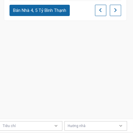
4 tỷ 95
Bán Nhà 4, 5 Tỷ Bình Thạnh
4.88 Tỷ
Tiêu chí
Hướng nhà