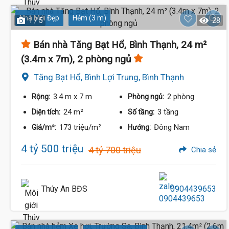
Nhà Mới Đẹp
Hẻm (3 m)
1 / 5
28
Bán nhà Tăng Bạt Hổ, Bình Thạnh, 24 m²
(3.4m x 7m), 2 phòng ngủ
Tăng Bạt Hổ, Bình Lợi Trung, Bình Thạnh
3.4 m
x 7 m
2 phòng
Rộng:
Phòng ngủ:
24 m²
3 tầng
Diện tích:
Số tầng:
173 triệu/m²
Đông Nam
Giá/m²:
Hướng:
4 tỷ 500 triệu
4 tỷ 700 triệu
Chia sẻ
Thúy An BĐS
0904439653