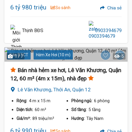
6 tỷ 980 triệu
So sánh
Chia sẻ
Thịnh BĐS
0903394679
Sàn BTCT
Hẻm Xe Hơi (10 m)
1 / 7
5
Bán nhà hẻm xe hơi, Lê Văn Khương, Quận
12, 60 m² (4m x 15m), nhà đẹp
Lê Văn Khương, Thới An, Quận 12
4 m
x 15 m
6 phòng
Rộng:
Phòng ngủ:
60 m²
5 tầng
Diện tích:
Số tầng:
89 triệu/m²
Tây Nam
Giá/m²:
Hướng:
6 tỷ 990 triệu
So sánh
Chia sẻ