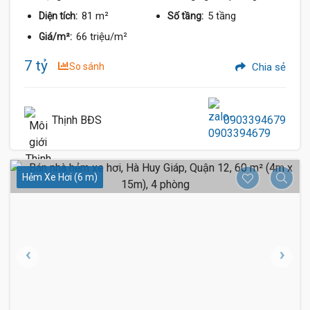
81 m²
5 tầng
Diện tích:
Số tầng:
66 triệu/m²
Giá/m²:
7 tỷ
So sánh
Chia sẻ
Thịnh BĐS
0903394679
Hẻm Xe Hơi (6 m)