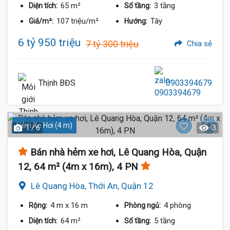
65 m²
3 tầng
Diện tích:
Số tầng:
107 triệu/m²
Tây
Giá/m²:
Hướng:
6 tỷ 950 triệu
7 tỷ 300 triệu
Chia sẻ
Thịnh BĐS
0903394679
Hẻm Xe Hơi (4 m)
1 / 6
3
Bán nhà hẻm xe hơi, Lê Quang Hòa, Quận
12, 64 m² (4m x 16m), 4 PN
Lê Quang Hòa, Thới An, Quận 12
4 m
x 16 m
4 phòng
Rộng:
Phòng ngủ:
64 m²
5 tầng
Diện tích:
Số tầng: