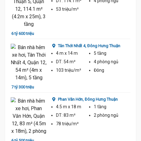
DT:
114.1 m²
4 phòng
ngủ
53 triệu/m²
7 tỷ 5
6 tỷ 600 triệu
Thuận
Tân Thới Nhất 4,
Đông Hưng Thuận
4 m
x 14 m
5 tầng
DT:
54 m²
4 phòng
ngủ
103 triệu/m²
Đông
7 tỷ 6
7 tỷ 300 triệu
Thuận
Phan Văn Hớn,
Đông Hưng Thuận
4.5 m
x 18 m
1 tầng
DT:
83 m²
2 phòng
ngủ
78 triệu/m²
6 tỷ 2
6 tỷ 500 triệu