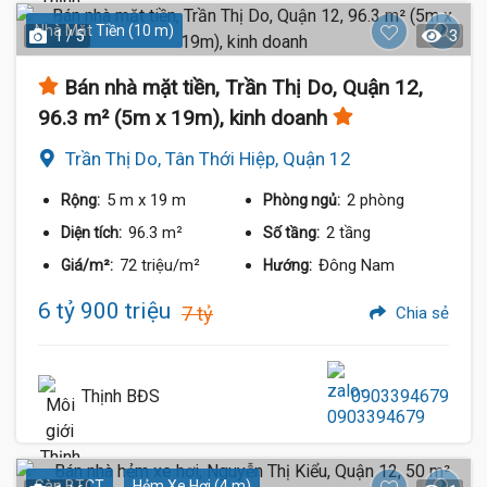
Nhà Mặt Tiền (10 m)
1 / 5
3
Bán nhà mặt tiền, Trần Thị Do, Quận 12,
96.3 m² (5m x 19m), kinh doanh
Trần Thị Do, Tân Thới Hiệp, Quận 12
5 m
x 19 m
2 phòng
Rộng:
Phòng ngủ:
96.3 m²
2 tầng
Diện tích:
Số tầng:
72 triệu/m²
Đông Nam
Giá/m²:
Hướng:
6 tỷ 900 triệu
7 tỷ
Chia sẻ
Thịnh BĐS
0903394679
Sàn BTCT
Hẻm Xe Hơi (4 m)