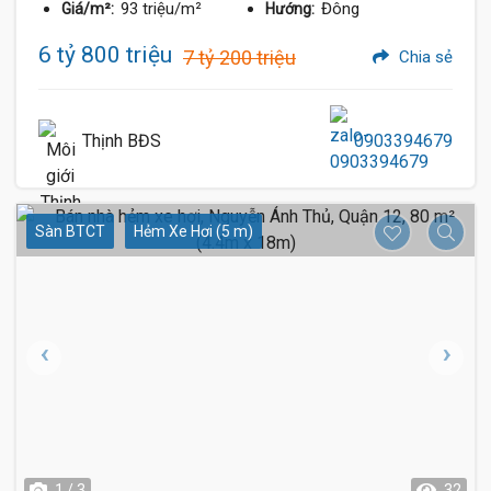
93 triệu/m²
Đông
Giá/m²:
Hướng:
6 tỷ 800 triệu
7 tỷ 200 triệu
Chia sẻ
Thịnh BĐS
0903394679
Sàn BTCT
Hẻm Xe Hơi (5 m)
1 / 3
32