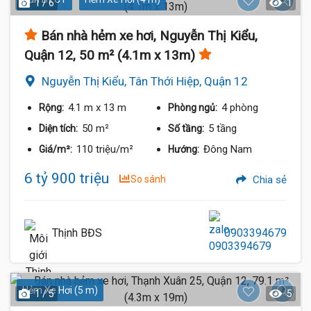
1 / 6
1
Bán nhà hẻm xe hơi, Nguyễn Thị Kiểu,
Quận 12, 50 m² (4.1m x 13m)
Nguyễn Thị Kiểu, Tân Thới Hiệp, Quận 12
4.1 m
x 13 m
4 phòng
Rộng:
Phòng ngủ:
50 m²
5 tầng
Diện tích:
Số tầng:
110 triệu/m²
Đông Nam
Giá/m²:
Hướng:
6 tỷ 900 triệu
So sánh
Chia sẻ
Thịnh BĐS
0903394679
Hẻm Xe Hơi (5 m)
1 / 5
5