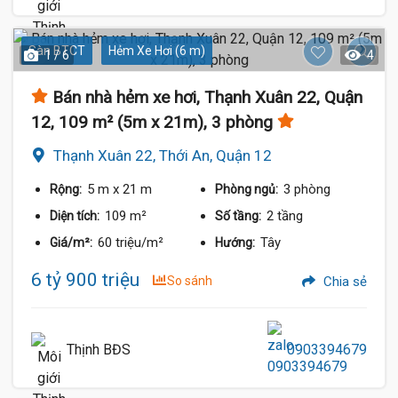
Sàn BTCT
Hẻm Xe Hơi (6 m)
1 / 6
4
Bán nhà hẻm xe hơi, Thạnh Xuân 22, Quận
12, 109 m² (5m x 21m), 3 phòng
Thạnh Xuân 22, Thới An, Quận 12
5 m
x 21 m
3 phòng
Rộng:
Phòng ngủ:
109 m²
2 tầng
Diện tích:
Số tầng:
60 triệu/m²
Tây
Giá/m²:
Hướng:
6 tỷ 900 triệu
So sánh
Chia sẻ
Thịnh BĐS
0903394679