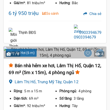
81 triệu/m²
Bắc
Giá/m²:
Hướng:
6 tỷ 950 triệu
So sánh
Chia sẻ
Thịnh BĐS
0903394679
Hẻm Xe Hơi (6 m)
1 / 8
4
Bán nhà hẻm xe hơi, Lâm Thị Hố, Quận 12,
69 m² (5m x 15m), 4 phòng ngủ
Lâm Thị Hố, Trung Mỹ Tây, Quận 12
5 m
x 15 m
4 phòng
Rộng:
Phòng ngủ:
69 m²
3 tầng
Diện tích:
Số tầng:
92 triệu/m²
Tây
Giá/m²:
Hướng: