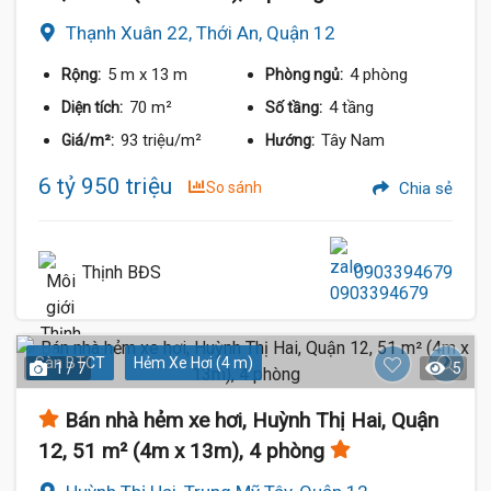
Thạnh Xuân 22, Thới An, Quận 12
5 m
x 13 m
4 phòng
Rộng:
Phòng ngủ:
70 m²
4 tầng
Diện tích:
Số tầng:
93 triệu/m²
Tây Nam
Giá/m²:
Hướng:
6 tỷ 950 triệu
So sánh
Chia sẻ
Thịnh BĐS
0903394679
Sàn BTCT
Hẻm Xe Hơi (4 m)
1 / 7
5
Bán nhà hẻm xe hơi, Huỳnh Thị Hai, Quận
12, 51 m² (4m x 13m), 4 phòng