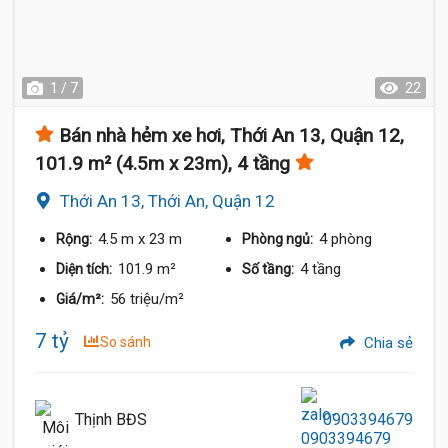
1 / 7
22
Bán nhà hẻm xe hơi, Thới An 13, Quận 12,
101.9 m² (4.5m x 23m), 4 tầng
Thới An 13, Thới An, Quận 12
4.5 m
x 23 m
4 phòng
Rộng:
Phòng ngủ:
101.9 m²
4 tầng
Diện tích:
Số tầng:
56 triệu/m²
Giá/m²:
7 tỷ
So sánh
Chia sẻ
Thịnh BĐS
0903394679