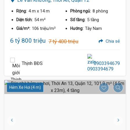
4 m
x 14 m
8 phòng
Rộng:
Phòng ngủ:
54 m²
5 tầng
Diện tích:
Số tầng:
106 triệu/m²
Tây Nam
Giá/m²:
Hướng:
6 tỷ 800 triệu
7 tỷ 400 triệu
Chia sẻ
Thịnh BĐS
0903394679
Hẻm Xe Hơi (4 m)