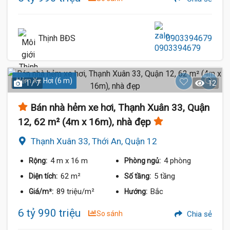
Thịnh BĐS
0903394679
Hẻm Xe Hơi (6 m)
1 / 7
12
Bán nhà hẻm xe hơi, Thạnh Xuân 33, Quận
12, 62 m² (4m x 16m), nhà đẹp
Thạnh Xuân 33, Thới An, Quận 12
4 m
x 16 m
4 phòng
Rộng:
Phòng ngủ:
62 m²
5 tầng
Diện tích:
Số tầng:
89 triệu/m²
Bắc
Giá/m²:
Hướng:
6 tỷ 990 triệu
So sánh
Chia sẻ