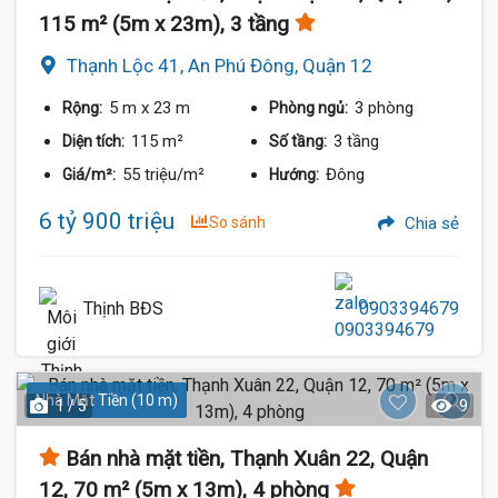
115 m² (5m x 23m), 3 tầng
Thạnh Lộc 41, An Phú Đông, Quận 12
5 m
x 23 m
3 phòng
Rộng:
Phòng ngủ:
115 m²
3 tầng
Diện tích:
Số tầng:
55 triệu/m²
Đông
Giá/m²:
Hướng:
6 tỷ 900 triệu
So sánh
Chia sẻ
Thịnh BĐS
0903394679
Nhà Mặt Tiền (10 m)
1 / 5
9
Bán nhà mặt tiền, Thạnh Xuân 22, Quận
12, 70 m² (5m x 13m), 4 phòng