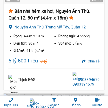
Bán nhà hẻm xe hơi, Nguyễn Ánh Thủ,
Quận 12, 80 m² (4.4m x 18m)
Nguyễn Ánh Thủ, Trung Mỹ Tây, Quận 12
4.4 m
x 18 m
4 phòng
Rộng:
Phòng ngủ:
80 m²
5 tầng
Diện tích:
Số tầng:
61 triệu/m²
Giá/m²:
6 tỷ 800 triệu
7 tỷ
Chia sẻ
Thịnh BĐS
0903394679
Hẻm Xe Hơi (4 m)
Thịnh BĐS
Lọc nhà
Bản đồ
Gửi nhà
Thịnh BĐS