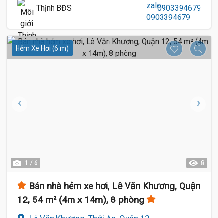
Thịnh BĐS
0903394679
Hẻm Xe Hơi (6 m)
1 / 6
8
Bán nhà hẻm xe hơi, Lê Văn Khương, Quận
12, 54 m² (4m x 14m), 8 phòng
Lê Văn Khương, Thới An, Quận 12