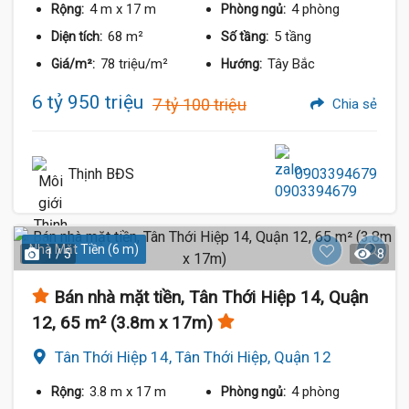
4 m
x 17 m
4 phòng
Rộng:
Phòng ngủ:
68 m²
5 tầng
Diện tích:
Số tầng:
78 triệu/m²
Tây Bắc
Giá/m²:
Hướng:
6 tỷ 950 triệu
7 tỷ 100 triệu
Chia sẻ
Thịnh BĐS
0903394679
Nhà Mặt Tiền (6 m)
1 / 5
8
Bán nhà mặt tiền, Tân Thới Hiệp 14, Quận
12, 65 m² (3.8m x 17m)
Tân Thới Hiệp 14, Tân Thới Hiệp, Quận 12
3.8 m
x 17 m
4 phòng
Rộng:
Phòng ngủ: