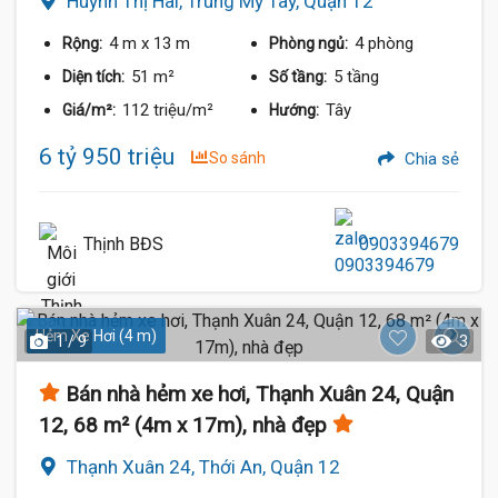
Huỳnh Thị Hai, Trung Mỹ Tây, Quận 12
4 m
x 13 m
4 phòng
Rộng:
Phòng ngủ:
51 m²
5 tầng
Diện tích:
Số tầng:
112 triệu/m²
Tây
Giá/m²:
Hướng:
6 tỷ 950 triệu
So sánh
Chia sẻ
Thịnh BĐS
0903394679
Hẻm Xe Hơi (4 m)
1 / 9
3
Bán nhà hẻm xe hơi, Thạnh Xuân 24, Quận
12, 68 m² (4m x 17m), nhà đẹp
Thạnh Xuân 24, Thới An, Quận 12