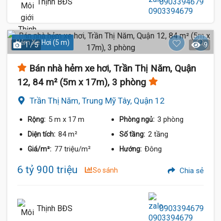
Thịnh BĐS
0903394679
Hẻm Xe Hơi (5 m)
1 / 5
9
Bán nhà hẻm xe hơi, Trần Thị Năm, Quận
12, 84 m² (5m x 17m), 3 phòng
Trần Thị Năm, Trung Mỹ Tây, Quận 12
5 m
x 17 m
3 phòng
Rộng:
Phòng ngủ:
84 m²
2 tầng
Diện tích:
Số tầng:
77 triệu/m²
Đông
Giá/m²:
Hướng:
6 tỷ 900 triệu
So sánh
Chia sẻ
Thịnh BĐS
0903394679