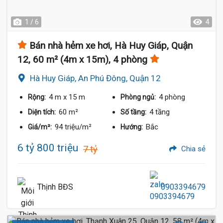
1 / 6
4
Bán nhà hẻm xe hơi, Hà Huy Giáp, Quận
12, 60 m² (4m x 15m), 4 phòng
Hà Huy Giáp, An Phú Đông, Quận 12
4 m
x 15 m
4 phòng
Rộng:
Phòng ngủ:
60 m²
4 tầng
Diện tích:
Số tầng:
94 triệu/m²
Bắc
Giá/m²:
Hướng:
6 tỷ 800 triệu
7 tỷ
Chia sẻ
Thịnh BĐS
0903394679