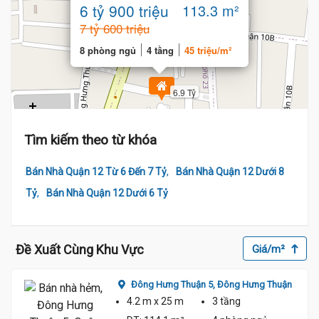
x 23m)
6 tỷ 900 triệu
113.3 m²
7 tỷ 600 triệu
8 phòng ngủ
4 tầng
45 triệu/m²
6.9 Tỷ
Tìm kiếm theo từ khóa
,
Bán Nhà Quận 12 Từ 6 Đến 7 Tỷ
Bán Nhà Quận 12 Dưới 8
,
Tỷ
Bán Nhà Quận 12 Dưới 6 Tỷ
Đề Xuất Cùng Khu Vực
Giá/m²
ận
Đông Hưng Thuận 5,
Đông Hưng Thuận
4.2 m
x 25 m
3 tầng