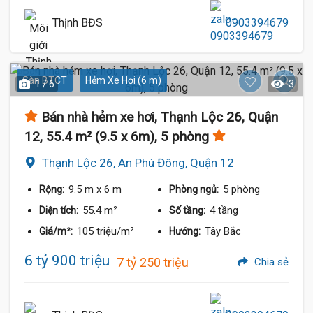
Thịnh BĐS
0903394679
Sàn BTCT
Hẻm Xe Hơi (6 m)
1 / 6
3
Bán nhà hẻm xe hơi, Thạnh Lộc 26, Quận
12, 55.4 m² (9.5 x 6m), 5 phòng
Thạnh Lộc 26, An Phú Đông, Quận 12
9.5 m
x 6 m
5 phòng
Rộng:
Phòng ngủ:
55.4 m²
4 tầng
Diện tích:
Số tầng:
105 triệu/m²
Tây Bắc
Giá/m²:
Hướng:
6 tỷ 900 triệu
7 tỷ 250 triệu
Chia sẻ