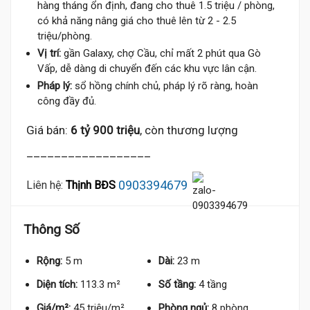
hàng tháng ổn định, đang cho thuê 1.5 triệu / phòng,
có khả năng nâng giá cho thuê lên từ 2 - 2.5
triệu/phòng.
Vị trí:
gần Galaxy, chợ Cầu, chỉ mất 2 phút qua Gò
Vấp, dễ dàng di chuyển đến các khu vực lân cận.
Pháp lý:
sổ hồng chính chủ, pháp lý rõ ràng, hoàn
công đầy đủ.
Giá bán:
6 tỷ 900 triệu
, còn thương lượng
__________________
0903394679
Liên hệ:
Thịnh BĐS
Thông Số
Rộng:
5 m
Dài:
23 m
Diện tích:
113.3 m²
Số tầng:
4 tầng
Giá/m²:
45 triệu/m²
Phòng ngủ:
8 phòng