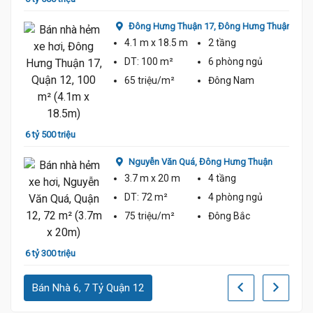
n
Đông Hưng Thuận 17,
Đông Hưng Thuận
4.1 m
x 18.5 m
2 tầng
DT:
100 m²
6 phòng
ngủ
65 triệu/m²
Đông Nam
7 tỷ 6
6 tỷ 500 triệu
Nguyễn Văn Quá,
Đông Hưng Thuận
3.7 m
x 20 m
4 tầng
DT:
72 m²
4 phòng
ngủ
75 triệu/m²
Đông Bắc
7 tỷ 7
6 tỷ 300 triệu
Bán Nhà 6, 7 Tỷ Quận 12