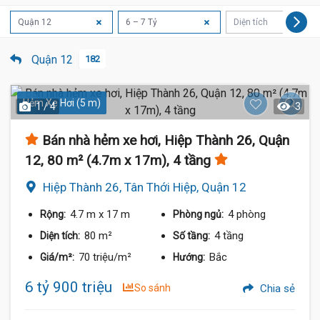
Quận 12
6 – 7 Tỷ
Diện tích
Quận 12
182
Hẻm Xe Hơi (5 m)
1 / 4
3
Bán nhà hẻm xe hơi, Hiệp Thành 26, Quận
12, 80 m² (4.7m x 17m), 4 tầng
Hiệp Thành 26, Tân Thới Hiệp, Quận 12
4.7 m
x 17 m
4 phòng
Rộng:
Phòng ngủ:
80 m²
4 tầng
Diện tích:
Số tầng:
70 triệu/m²
Bắc
Giá/m²:
Hướng:
6 tỷ 900 triệu
So sánh
Chia sẻ