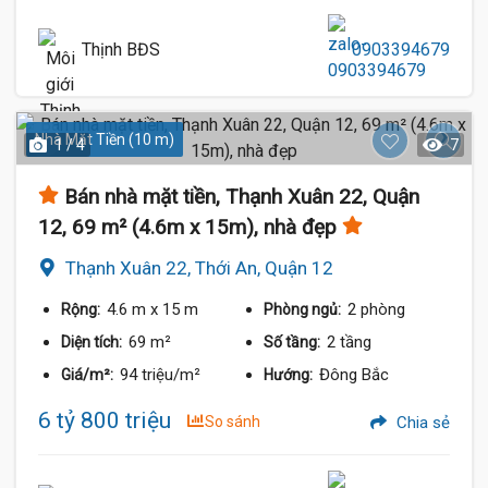
Thịnh BĐS
0903394679
Nhà Mặt Tiền (10 m)
1 / 4
7
Bán nhà mặt tiền, Thạnh Xuân 22, Quận
12, 69 m² (4.6m x 15m), nhà đẹp
Thạnh Xuân 22, Thới An, Quận 12
4.6 m
x 15 m
2 phòng
Rộng:
Phòng ngủ:
69 m²
2 tầng
Diện tích:
Số tầng:
94 triệu/m²
Đông Bắc
Giá/m²:
Hướng:
6 tỷ 800 triệu
So sánh
Chia sẻ