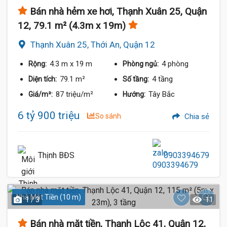
Bán nhà hẻm xe hơi, Thạnh Xuân 25, Quận
12, 79.1 m² (4.3m x 19m)
Thạnh Xuân 25, Thới An, Quận 12
4.3 m
x 19 m
4 phòng
Rộng:
Phòng ngủ:
79.1 m²
4 tầng
Diện tích:
Số tầng:
87 triệu/m²
Tây Bắc
Giá/m²:
Hướng:
6 tỷ 900 triệu
So sánh
Chia sẻ
Thịnh BĐS
0903394679
Nhà Mặt Tiền (10 m)
1 / 3
11
Bán nhà mặt tiền, Thạnh Lộc 41, Quận 12,