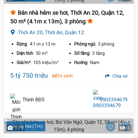
Bán nhà hẻm xe hơi, Thới An 20, Quận 12,
50 m² (4.1m x 13m), 3 phòng
Thới An 20, Thới An, Quận 12
4.1 m
x 13 m
3 phòng
Rộng:
Phòng ngủ:
50 m²
3 tầng
Diện tích:
Số tầng:
105 triệu/m²
Nam
Giá/m²:
Hướng:
5 tỷ 750 triệu
So sánh
Chia sẻ
Thịnh BĐS
0903394679
Hẻm Xe Hơi (7 m)
1 / 5
3