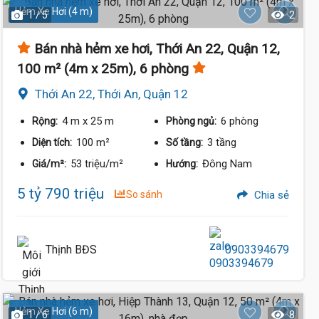
Hẻm Xe Hơi (4 m)
1 / 5
2
Bán nhà hẻm xe hơi, Thới An 22, Quận 12,
100 m² (4m x 25m), 6 phòng
Thới An 22, Thới An, Quận 12
4 m
x 25 m
6 phòng
Rộng:
Phòng ngủ:
100 m²
3 tầng
Diện tích:
Số tầng:
53 triệu/m²
Đông Nam
Giá/m²:
Hướng:
5 tỷ 790 triệu
So sánh
Chia sẻ
Thịnh BĐS
0903394679
Hẻm Xe Hơi (6 m)
1 / 6
8