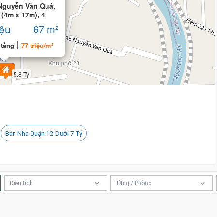
Nguyễn Văn Quá,
 (4m x 17m), 4
iệu
67 m²
 tầng
77 triệu/m²
5.8 Tỷ
Bán Nhà Quận 12 Dưới 7 Tỷ
Diện tích
Tầng / Phòng