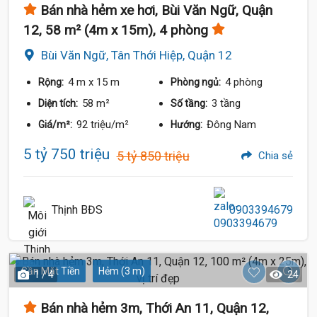
Bán nhà hẻm xe hơi, Bùi Văn Ngữ, Quận
12, 58 m² (4m x 15m), 4 phòng
Bùi Văn Ngữ, Tân Thới Hiệp, Quận 12
4 m
x 15 m
4 phòng
Rộng:
Phòng ngủ:
58 m²
3 tầng
Diện tích:
Số tầng:
92 triệu/m²
Đông Nam
Giá/m²:
Hướng:
5 tỷ 750 triệu
5 tỷ 850 triệu
Chia sẻ
Thịnh BĐS
0903394679
Gần Mặt Tiền
Hẻm (3 m)
1 / 4
24
Bán nhà hẻm 3m, Thới An 11, Quận 12,