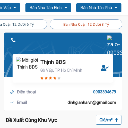
Gò Vấp
Bán Nhà Tân Bình
Bán Nhà Tân Phú
à Quận 12 Dưới 6 Tỷ
Bán Nhà Quận 12 Dưới 3 Tỷ
Thịnh BĐS
Gò Vấp, TP. Hồ Chí Minh
Điện thoại
0903394679
Email
dinhgianha.vn@gmail.com
Đề Xuất Cùng Khu Vực
Giá/m²