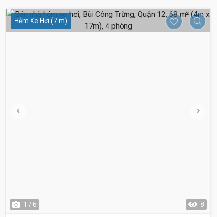
Hẻm Xe Hơi (7 m)
1 / 6
8