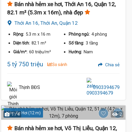
Bán nhà hẻm xe hơi, Thới An 16, Quận 12,
82.1 m² (5.3m x 16m), nhà đẹp
Thới An 16, Thới An, Quận 12
5.3 m
x 16 m
4 phòng
Rộng:
Phòng ngủ:
82.1 m²
3 tầng
Diện tích:
Số tầng:
60 triệu/m²
Nam
Giá/m²:
Hướng:
5 tỷ 750 triệu
So sánh
Chia sẻ
Thịnh BĐS
0903394679
Hẻm Xe Hơi (12 m)
1 / 4
2
Bán nhà hẻm xe hơi, Võ Thị Liễu, Quận 12,