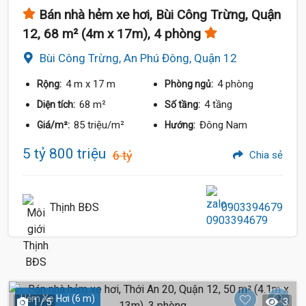
Bán nhà hẻm xe hơi, Bùi Công Trừng, Quận
12, 68 m² (4m x 17m), 4 phòng
Bùi Công Trừng, An Phú Đông, Quận 12
4 m
x 17 m
4 phòng
Rộng:
Phòng ngủ:
68 m²
4 tầng
Diện tích:
Số tầng:
85 triệu/m²
Đông Nam
Giá/m²:
Hướng:
5 tỷ 800 triệu
6 tỷ
Chia sẻ
Thịnh BĐS
0903394679
Hẻm Xe Hơi (6 m)
1 / 5
3