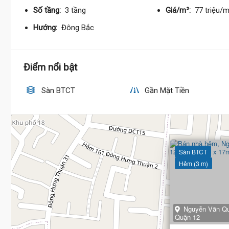
Số tầng:
3 tầng
Giá/m²:
77 triệu/
Hướng:
Đông Bắc
Điểm nổi bật
Sàn BTCT
Gần Mặt Tiền
Sàn BTCT
Hẻm (3 m)
Nguyễn Văn Qu
Quận 12