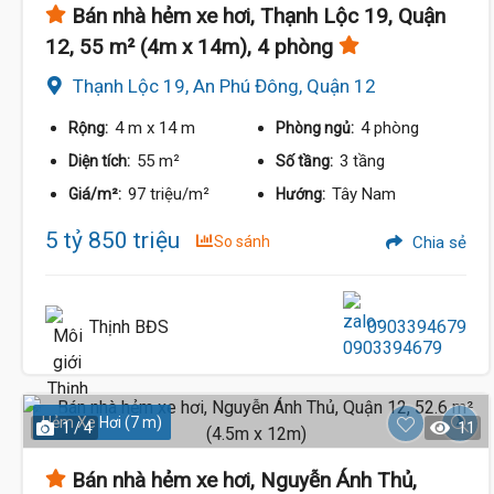
Bán nhà hẻm xe hơi, Thạnh Lộc 19, Quận
12, 55 m² (4m x 14m), 4 phòng
Thạnh Lộc 19, An Phú Đông, Quận 12
4 m
x 14 m
4 phòng
Rộng:
Phòng ngủ:
55 m²
3 tầng
Diện tích:
Số tầng:
97 triệu/m²
Tây Nam
Giá/m²:
Hướng:
5 tỷ 850 triệu
So sánh
Chia sẻ
Thịnh BĐS
0903394679
Hẻm Xe Hơi (7 m)
1 / 4
11
Bán nhà hẻm xe hơi, Nguyễn Ánh Thủ,