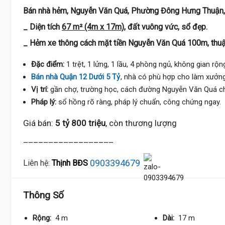
Bán nhà hẻm, Nguyễn Văn Quá, Phường Đông Hưng Thuận,
_ Diện tích
67 m² (4m x 17m)
, đất vuông vức, sổ đẹp.
_ Hẻm xe thông cách mặt tiền Nguyễn Văn Quá 100m, thuận
Đặc điểm:
1 trệt, 1 lửng, 1 lầu, 4 phòng ngủ, không gian rộ
Bán nhà Quận 12 Dưới 5 Tỷ
, nhà có phù hợp cho làm xưởng
Vị trí:
gần chợ, trường học, cách đường Nguyễn Văn Quá chỉ 2
Pháp lý:
sổ hồng rõ ràng, pháp lý chuẩn, công chứng ngay.
Giá bán:
5 tỷ 800 triệu
, còn thương lượng
__________________
0903394679
Liên hệ:
Thịnh BĐS
Thông Số
Rộng:
4 m
Dài:
17 m