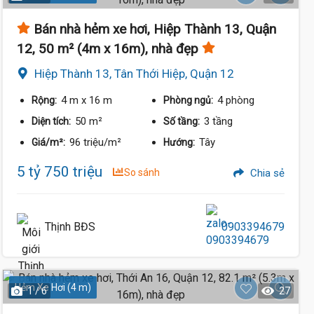
Bán nhà hẻm xe hơi, Hiệp Thành 13, Quận
12, 50 m² (4m x 16m), nhà đẹp
Hiệp Thành 13, Tân Thới Hiệp, Quận 12
4 m
x 16 m
4 phòng
Rộng:
Phòng ngủ:
50 m²
3 tầng
Diện tích:
Số tầng:
96 triệu/m²
Tây
Giá/m²:
Hướng:
5 tỷ 750 triệu
So sánh
Chia sẻ
Thịnh BĐS
0903394679
Hẻm Xe Hơi (4 m)
1 / 6
27