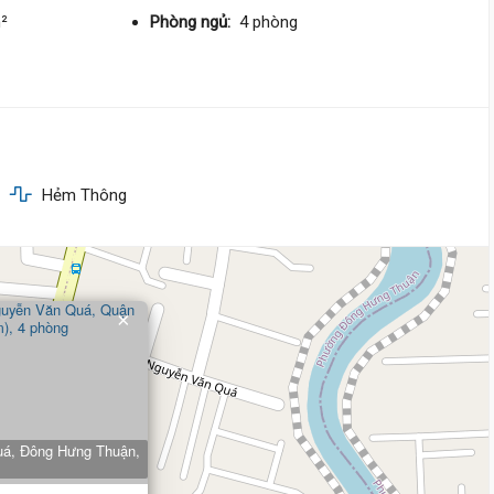
61 triệu/m²
Đông
m²
Phòng ngủ:
4 phòng
5 tỷ 990 triệu
Tân Thới Nhất 13,
Đông Hưng
Thuận
4 m
x 19 m
4 tầng
Hẻm Thông
DT:
75 m²
6 phòng
ng
74 triệu/m²
6 tỷ
Phan Văn Hớn,
Đông Hưng Th
×
4.5 m
x 21 m
1 tầng
DT:
81 m²
2 phòng
ng
75 triệu/m²
á, Đông Hưng Thuận,
6 tỷ 100 triệu