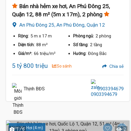
Bán nhà hẻm xe hơi, An Phú Đông 25,
Quận 12, 88 m² (5m x 17m), 2 phòng
An Phú Đông 25, An Phú Đông, Quận 12
5 m
x 17 m
2 phòng
Rộng:
Phòng ngủ:
88 m²
2 tầng
Diện tích:
Số tầng:
66 triệu/m²
Đông Bắc
Giá/m²:
Hướng:
5 tỷ 800 triệu
So sánh
Chia sẻ
Thịnh BĐS
0903394679
Hẻm Xe Hơi (4 m)
1 / 6
2