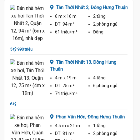
ng
Tân Thới Nhất 2,
Đông Hưng Thuận
6 m
x 16 m
2 tầng
DT:
94 m²
2 phòng
ngủ
ủ
61 triệu/m²
Đông
5 tỷ 990 triệu
6 tỷ 20
Tân Thới Nhất 13,
Đông Hưng
Thuận
4 m
x 19 m
4 tầng
ủ
DT:
75 m²
6 phòng
ngủ
74 triệu/m²
6 tỷ
5 tỷ 30
Thuận
Phan Văn Hớn,
Đông Hưng Thuận
4.5 m
x 21 m
1 tầng
ủ
DT:
81 m²
2 phòng
ngủ