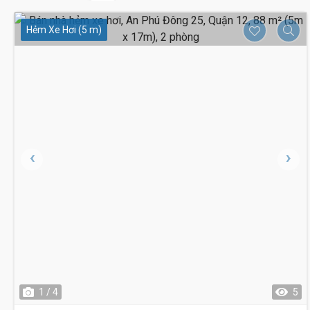
Hẻm Xe Hơi (5 m)
1 / 4
5