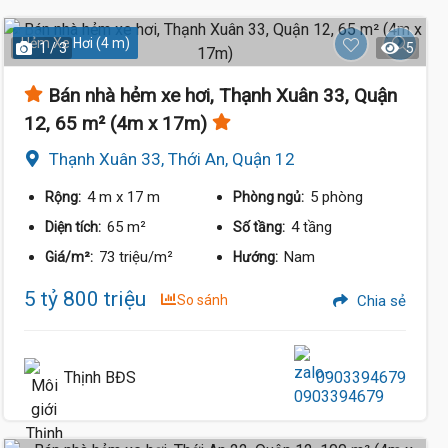
Hẻm Xe Hơi (4 m)
1 / 3
5
Bán nhà hẻm xe hơi, Thạnh Xuân 33, Quận
12, 65 m² (4m x 17m)
Thạnh Xuân 33, Thới An, Quận 12
4 m
x 17 m
5 phòng
Rộng:
Phòng ngủ:
65 m²
4 tầng
Diện tích:
Số tầng:
73 triệu/m²
Nam
Giá/m²:
Hướng:
5 tỷ 800 triệu
So sánh
Chia sẻ
Thịnh BĐS
0903394679