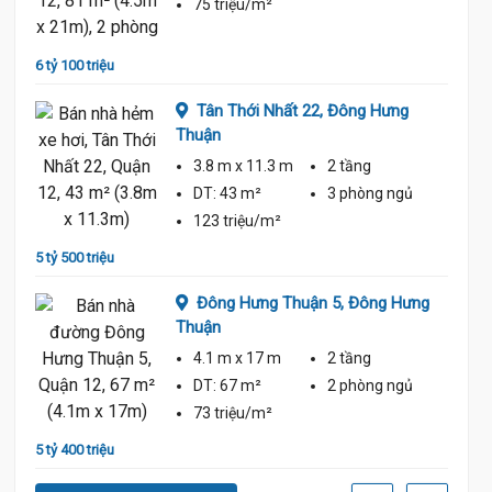
75 triệu/m²
6 tỷ 100 triệu
6 tỷ 30
Tân Thới Nhất 22,
Đông Hưng
Thuận
3.8 m
x 11.3 m
2 tầng
ủ
DT:
43 m²
3 phòng
ngủ
123 triệu/m²
5 tỷ 500 triệu
5 tỷ 30
uận
Đông Hưng Thuận 5,
Đông Hưng
Thuận
4.1 m
x 17 m
2 tầng
ủ
DT:
67 m²
2 phòng
ngủ
73 triệu/m²
5 tỷ 400 triệu
5 tỷ 20