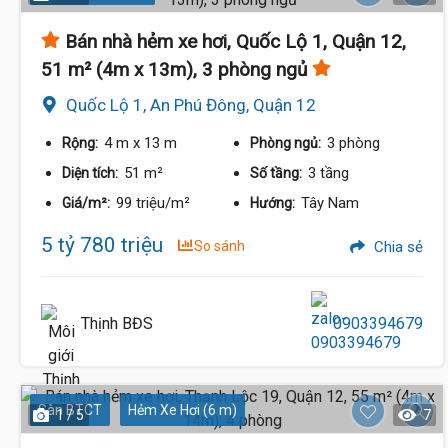
Bán nhà hẻm xe hơi, Quốc Lộ 1, Quận 12,
51 m² (4m x 13m), 3 phòng ngủ
Quốc Lộ 1, An Phú Đông, Quận 12
4 m
x 13 m
3 phòng
Rộng:
Phòng ngủ:
51 m²
3 tầng
Diện tích:
Số tầng:
99 triệu/m²
Tây Nam
Giá/m²:
Hướng:
5 tỷ 780 triệu
So sánh
Chia sẻ
Thịnh BĐS
0903394679
Sàn BTCT
Hẻm Xe Hơi (6 m)
1 / 5
7