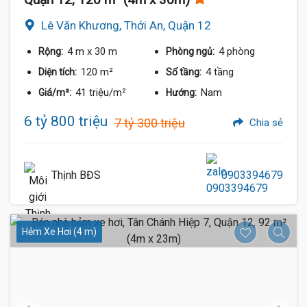
Lê Văn Khương, Thới An, Quận 12
4 m
x 30 m
4 phòng
Rộng:
Phòng ngủ:
120 m²
4 tầng
Diện tích:
Số tầng:
41 triệu/m²
Nam
Giá/m²:
Hướng:
6 tỷ 800 triệu
7 tỷ 300 triệu
Chia sẻ
Thịnh BĐS
0903394679
Hẻm Xe Hơi (4 m)