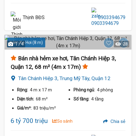
Thịnh BĐS
0903394679
Hẻm Xe Hơi (8 m)
1 / 4
28
Bán nhà hẻm xe hơi, Tân Chánh Hiệp 3,
Quận 12, 68 m² (4m x 17m)
Tân Chánh Hiệp 3, Trung Mỹ Tây, Quận 12
4 m
x 17 m
4 phòng
Rộng:
Phòng ngủ:
68 m²
4 tầng
Diện tích:
Số tầng:
83 triệu/m²
Giá/m²:
6 tỷ 700 triệu
So sánh
Chia sẻ