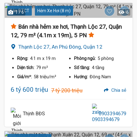
Sàn BTCT
Hẻm Xe Hơi (8 m)
1 / 6
6
Bán nhà hẻm xe hơi, Thạnh Lộc 27, Quận
12, 79 m² (4.1m x 19m), 5 PN
Thạnh Lộc 27, An Phú Đông, Quận 12
4.1 m
x 19 m
5 phòng
Rộng:
Phòng ngủ:
79 m²
4 tầng
Diện tích:
Số tầng:
58 triệu/m²
Đông Nam
Giá/m²:
Hướng:
6 tỷ 600 triệu
7 tỷ 200 triệu
Chia sẻ
Thịnh BĐS
0903394679