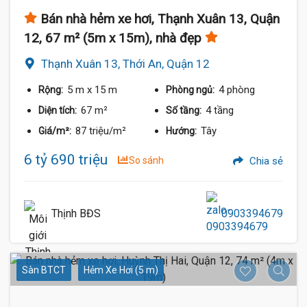
Bán nhà hẻm xe hơi, Thạnh Xuân 13, Quận
12, 67 m² (5m x 15m), nhà đẹp
Thạnh Xuân 13, Thới An, Quận 12
5 m
x 15 m
4 phòng
Rộng:
Phòng ngủ:
67 m²
4 tầng
Diện tích:
Số tầng:
87 triệu/m²
Tây
Giá/m²:
Hướng:
6 tỷ 690 triệu
So sánh
Chia sẻ
Thịnh BĐS
0903394679
Sàn BTCT
Hẻm Xe Hơi (5 m)