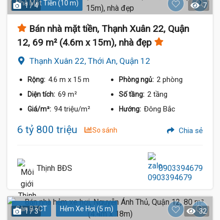
Nhà Mặt Tiền (10 m)
1 / 4
7
Bán nhà mặt tiền, Thạnh Xuân 22, Quận
12, 69 m² (4.6m x 15m), nhà đẹp
Thạnh Xuân 22, Thới An, Quận 12
4.6 m
x 15 m
2 phòng
Rộng:
Phòng ngủ:
69 m²
2 tầng
Diện tích:
Số tầng:
94 triệu/m²
Đông Bắc
Giá/m²:
Hướng:
6 tỷ 800 triệu
So sánh
Chia sẻ
Thịnh BĐS
0903394679
Sàn BTCT
Hẻm Xe Hơi (5 m)
1 / 3
32