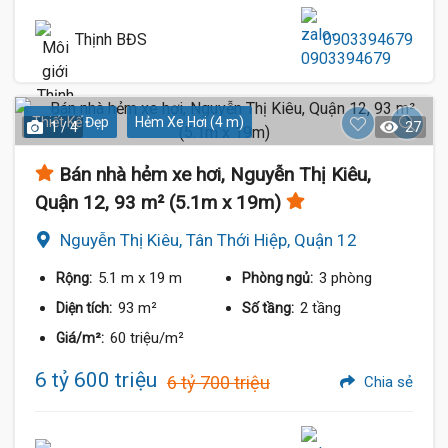
Thịnh BĐS
0903394679
Thiết Kế Đẹp
Hẻm Xe Hơi (4 m)
1 / 4
27
Bán nhà hẻm xe hơi, Nguyễn Thị Kiêu,
Quận 12, 93 m² (5.1m x 19m)
Nguyễn Thị Kiêu, Tân Thới Hiệp, Quận 12
5.1 m
x 19 m
3 phòng
Rộng:
Phòng ngủ:
93 m²
2 tầng
Diện tích:
Số tầng:
60 triệu/m²
Giá/m²:
6 tỷ 600 triệu
6 tỷ 700 triệu
Chia sẻ