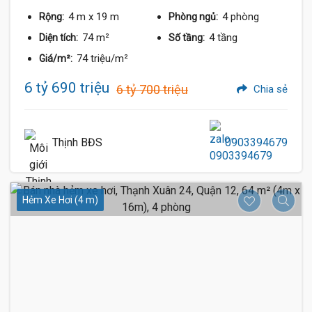
4 m
x 19 m
4 phòng
Rộng:
Phòng ngủ:
74 m²
4 tầng
Diện tích:
Số tầng:
74 triệu/m²
Giá/m²:
6 tỷ 690 triệu
6 tỷ 700 triệu
Chia sẻ
Thịnh BĐS
0903394679
Hẻm Xe Hơi (4 m)