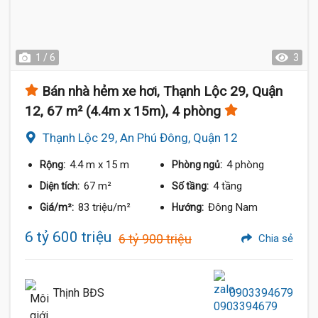
1 / 6
3
Bán nhà hẻm xe hơi, Thạnh Lộc 29, Quận
12, 67 m² (4.4m x 15m), 4 phòng
Thạnh Lộc 29, An Phú Đông, Quận 12
4.4 m
x 15 m
4 phòng
Rộng:
Phòng ngủ:
67 m²
4 tầng
Diện tích:
Số tầng:
83 triệu/m²
Đông Nam
Giá/m²:
Hướng:
6 tỷ 600 triệu
6 tỷ 900 triệu
Chia sẻ
Thịnh BĐS
0903394679