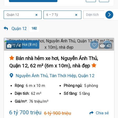
Quận 12
6 – 7 Tỷ
Diện tích
Quận 12
182
Hẻm Xe Hơi (8 m)
1 / 4
43
Bán nhà hẻm xe hơi, Nguyễn Ánh Thủ,
Quận 12, 62 m² (6m x 10m), nhà đẹp
Nguyễn Ánh Thủ, Tân Thới Hiệp, Quận 12
6 m
x 10 m
5 phòng
Rộng:
Phòng ngủ:
62 m²
5 tầng
Diện tích:
Số tầng:
76 triệu/m²
Giá/m²:
6 tỷ 700 triệu
6 tỷ 900 triệu
Chia sẻ