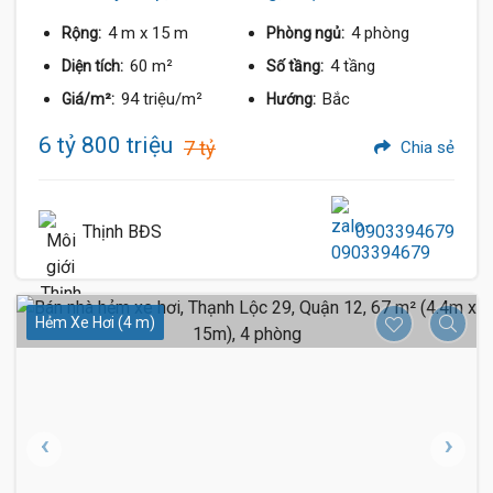
4 m
x 15 m
4 phòng
Rộng:
Phòng ngủ:
60 m²
4 tầng
Diện tích:
Số tầng:
94 triệu/m²
Bắc
Giá/m²:
Hướng:
6 tỷ 800 triệu
7 tỷ
Chia sẻ
Thịnh BĐS
0903394679
Hẻm Xe Hơi (4 m)