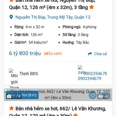
Bán nhà hẻm xe hơi, Nguyễn Thị Búp,
Quận 12, 126 m² (4m x 32m), 3 tầng
Nguyễn Thị Búp, Trung Mỹ Tây, Quận 12
4 m
x 32 m
4 phòng
Rộng:
Phòng ngủ:
126 m²
3 tầng
Diện tích:
Số tầng:
54 triệu/m²
Tây Bắc
Giá/m²:
Hướng:
6 tỷ 800 triệu
So sánh
Chia sẻ
Thịnh BĐS
0903394679
Hẻm Xe Hơi (8 m)
1 / 4
42
Bán nhà hẻm xe hơi, 662/ Lê Văn Khương,
Quận 12, 120 m² (4m x 30m)