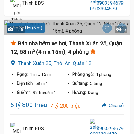
Thịnh BĐS
0903394679
Hẻm Xe Hơi (5 m)
1 / 8
5
Bán nhà hẻm xe hơi, Thạnh Xuân 25, Quận
12, 58 m² (4m x 15m), 4 phòng
Thạnh Xuân 25, Thới An, Quận 12
4 m
x 15 m
4 phòng
Rộng:
Phòng ngủ:
58 m²
5 tầng
Diện tích:
Số tầng:
93 triệu/m²
Đông
Giá/m²:
Hướng:
6 tỷ 800 triệu
7 tỷ 200 triệu
Chia sẻ
Thịnh BĐS
0903394679