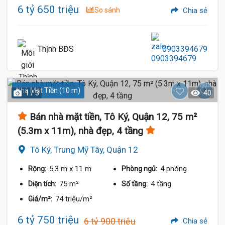
6 tỷ 650 triệu
So sánh
Chia sẻ
Thịnh BĐS
0903394679
Nhà Mặt Tiền (10 m)
1 / 3
40
Bán nhà mặt tiền, Tô Ký, Quận 12, 75 m²
(5.3m x 11m), nhà đẹp, 4 tầng
Tô Ký, Trung Mỹ Tây, Quận 12
5.3 m
x 11 m
4 phòng
Rộng:
Phòng ngủ:
75 m²
4 tầng
Diện tích:
Số tầng:
74 triệu/m²
Giá/m²:
6 tỷ 750 triệu
6 tỷ 900 triệu
Chia sẻ