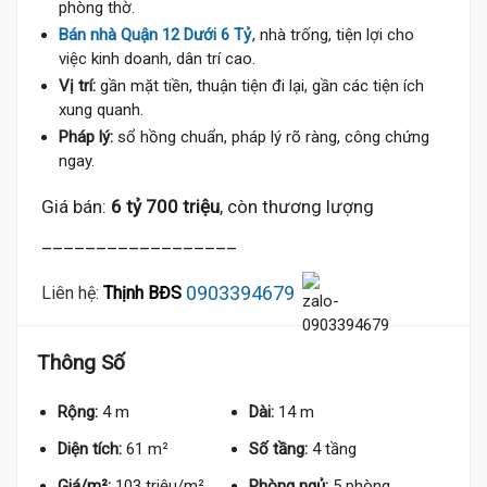
phòng thờ.
Bán nhà Quận 12 Dưới 6 Tỷ
, nhà trống, tiện lợi cho
việc kinh doanh, dân trí cao.
Vị trí:
gần mặt tiền, thuận tiện đi lại, gần các tiện ích
xung quanh.
Pháp lý:
sổ hồng chuẩn, pháp lý rõ ràng, công chứng
ngay.
Giá bán:
6 tỷ 700 triệu
, còn thương lượng
__________________
0903394679
Liên hệ:
Thịnh BĐS
Thông Số
Rộng:
4 m
Dài:
14 m
Diện tích:
61 m²
Số tầng:
4 tầng
6.8 Tỷ
Giá/m²:
103 triệu/m²
Phòng ngủ:
5 phòng