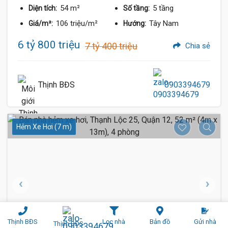
54 m²
5 tầng
Diện tích:
Số tầng:
106 triệu/m²
Tây Nam
Giá/m²:
Hướng:
6 tỷ 800 triệu
7 tỷ 400 triệu
Chia sẻ
Thịnh BĐS
0903394679
Hẻm Xe Hơi (7 m)
Thịnh BĐS
Lọc nhà
Bản đồ
Gửi nhà
Thịnh BĐS