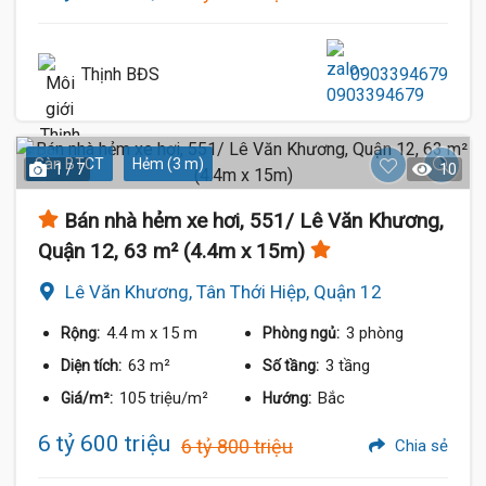
Thịnh BĐS
0903394679
Sàn BTCT
Hẻm (3 m)
1 / 7
10
Bán nhà hẻm xe hơi, 551/ Lê Văn Khương,
Quận 12, 63 m² (4.4m x 15m)
Lê Văn Khương, Tân Thới Hiệp, Quận 12
4.4 m
x 15 m
3 phòng
Rộng:
Phòng ngủ:
63 m²
3 tầng
Diện tích:
Số tầng:
105 triệu/m²
Bắc
Giá/m²:
Hướng:
6 tỷ 600 triệu
6 tỷ 800 triệu
Chia sẻ