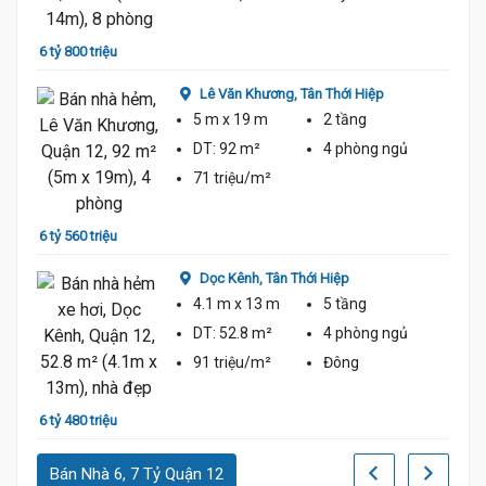
6 tỷ 800 triệu
6 tỷ 3
Lê Văn Khương,
Tân Thới Hiệp
5 m
x 19 m
2 tầng
DT:
92 m²
4 phòng
ngủ
71 triệu/m²
6 tỷ 560 triệu
6 tỷ 3
Dọc Kênh,
Tân Thới Hiệp
4.1 m
x 13 m
5 tầng
DT:
52.8 m²
4 phòng
ngủ
91 triệu/m²
Đông
6 tỷ 480 triệu
6 tỷ 2
Bán Nhà 6, 7 Tỷ Quận 12