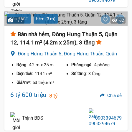
Sàn BTCT
Hẻm (3 m)
1 / 7
32
Bán nhà hẻm, Đông Hưng Thuận 5, Quận
12, 114.1 m² (4.2m x 25m), 3 tầng
Đông Hưng Thuận 5, Đông Hưng Thuận, Quận
12
4.2 m
x 25 m
4 phòng
Rộng:
Phòng ngủ:
114.1 m²
3 tầng
Diện tích:
Số tầng:
53 triệu/m²
Giá/m²:
6 tỷ 600 triệu
8 tỷ
Chia sẻ
Thịnh BĐS
0903394679