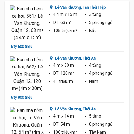
Lê Văn Khương,
Tân Thới Hiệp
4.4 m
x 15 m
3 tầng
DT:
63 m²
3 phòng
ngủ
105 triệu/m²
Bắc
6 tỷ 600 triệu
6 tỷ 9
Lê Văn Khương,
Thới An
4 m
x 30 m
4 tầng
DT:
120 m²
4 phòng
ngủ
41 triệu/m²
Nam
6 tỷ 800 triệu
6 tỷ 4
Lê Văn Khương,
Thới An
4 m
x 14 m
5 tầng
DT:
54 m²
8 phòng
ngủ
106 triệu/m²
Tây Nam