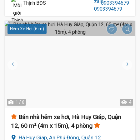
Thịnh BĐS
0903394679
Hẻm Xe Hơi (6 m)
1 / 6
4
Bán nhà hẻm xe hơi, Hà Huy Giáp, Quận
12, 60 m² (4m x 15m), 4 phòng
Hà Huy Giáp, An Phú Đông, Quận 12