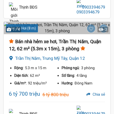
Thịnh BĐS
0903394679
Hẻm Xe Hơi (8 m)
1 / 4
3
Bán nhà hẻm xe hơi, Trần Thị Năm, Quận
12, 62 m² (5.3m x 15m), 3 phòng
Trần Thị Năm, Trung Mỹ Tây, Quận 12
5.3 m
x 15 m
3 phòng
Rộng:
Phòng ngủ:
62 m²
4 tầng
Diện tích:
Số tầng:
92 triệu/m²
Đông Nam
Giá/m²:
Hướng:
6 tỷ 700 triệu
6 tỷ 800 triệu
Chia sẻ
Thịnh BĐS
0903394679