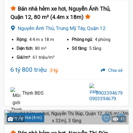
Bán nhà hẻm xe hơi, Nguyễn Ánh Thủ,
Quận 12, 80 m² (4.4m x 18m)
Nguyễn Ánh Thủ, Trung Mỹ Tây, Quận 12
4.4 m
x 18 m
4 phòng
Rộng:
Phòng ngủ:
80 m²
5 tầng
Diện tích:
Số tầng:
61 triệu/m²
Giá/m²:
6 tỷ 800 triệu
7 tỷ
Chia sẻ
Thịnh BĐS
0903394679
Hẻm Xe Hơi (4 m)
1 / 6
11