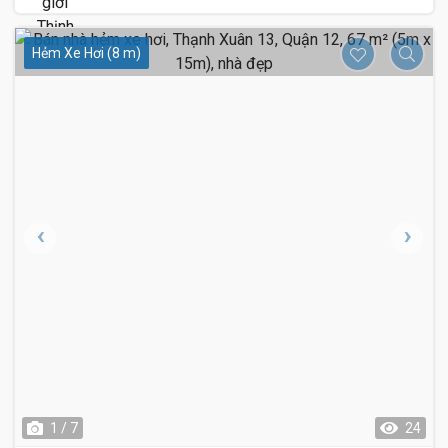
Hẻm Xe Hơi (8 m)
1 / 7
24