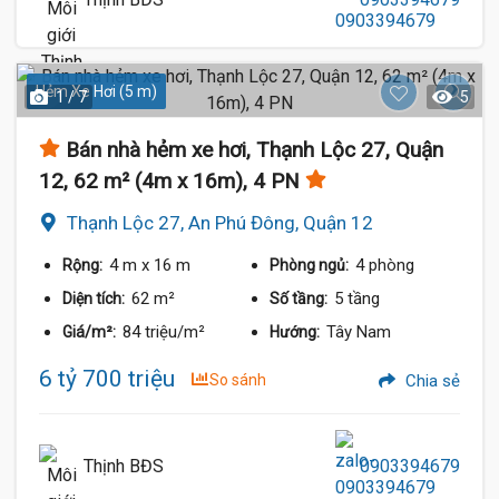
Hẻm Xe Hơi (5 m)
1 / 7
5
Bán nhà hẻm xe hơi, Thạnh Lộc 27, Quận
12, 62 m² (4m x 16m), 4 PN
Thạnh Lộc 27, An Phú Đông, Quận 12
4 m
x 16 m
4 phòng
Rộng:
Phòng ngủ:
62 m²
5 tầng
Diện tích:
Số tầng:
84 triệu/m²
Tây Nam
Giá/m²:
Hướng:
6 tỷ 700 triệu
So sánh
Chia sẻ
Thịnh BĐS
0903394679