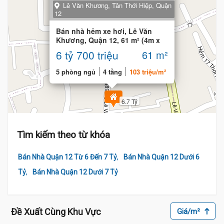
Lê Văn Khương, Tân Thới Hiệp, Quận
12
Bán nhà hẻm xe hơi, Lê Văn
Khương, Quận 12, 61 m² (4m x
14m), 5 phòng
6 tỷ 700 triệu
61 m²
5 phòng ngủ
4 tầng
103 triệu/m²
6.7 Tỷ
Tìm kiếm theo từ khóa
,
Bán Nhà Quận 12 Từ 6 Đến 7 Tỷ
Bán Nhà Quận 12 Dưới 6
,
Tỷ
Bán Nhà Quận 12 Dưới 7 Tỷ
Đề Xuất Cùng Khu Vực
Giá/m²