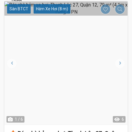
Sàn BTCT
Hẻm Xe Hơi (8 m)
1 / 6
6