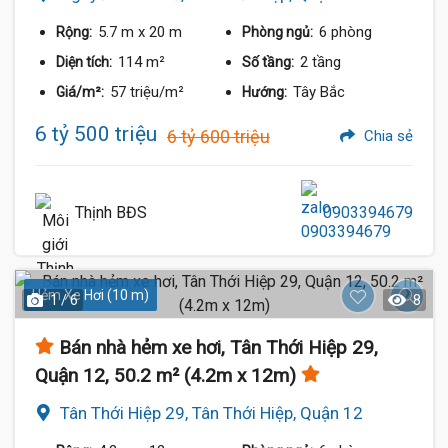
5.7 m
x 20 m
6 phòng
Rộng:
Phòng ngủ:
114 m²
2 tầng
Diện tích:
Số tầng:
57 triệu/m²
Tây Bắc
Giá/m²:
Hướng:
6 tỷ 500 triệu
6 tỷ 600 triệu
Chia sẻ
Thịnh BĐS
0903394679
Hẻm Xe Hơi (10 m)
1 / 6
8
Bán nhà hẻm xe hơi, Tân Thới Hiệp 29,
Quận 12, 50.2 m² (4.2m x 12m)
Tân Thới Hiệp 29, Tân Thới Hiệp, Quận 12