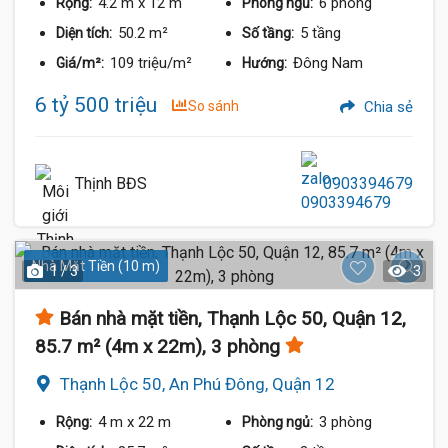
4.2 m
x 12 m
6 phòng
Rộng:
Phòng ngủ:
50.2 m²
5 tầng
Diện tích:
Số tầng:
109 triệu/m²
Đông Nam
Giá/m²:
Hướng:
6 tỷ 500 triệu
So sánh
Chia sẻ
Thịnh BĐS
0903394679
Nhà Mặt Tiền (10 m)
1 / 3
3
Bán nhà mặt tiền, Thạnh Lộc 50, Quận 12,
85.7 m² (4m x 22m), 3 phòng
Thạnh Lộc 50, An Phú Đông, Quận 12
4 m
x 22 m
3 phòng
Rộng:
Phòng ngủ: