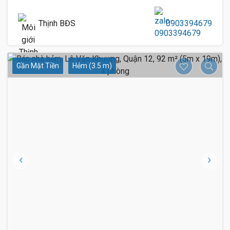
Thịnh BĐS
0903394679
Gần Mặt Tiền
Hẻm (3.5 m)