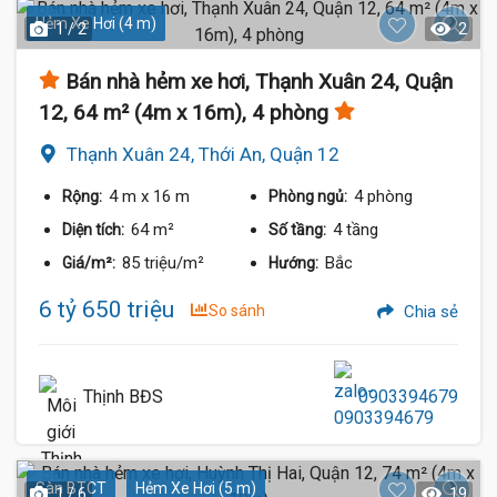
Hẻm Xe Hơi (4 m)
1 / 2
2
Bán nhà hẻm xe hơi, Thạnh Xuân 24, Quận
12, 64 m² (4m x 16m), 4 phòng
Thạnh Xuân 24, Thới An, Quận 12
4 m
x 16 m
4 phòng
Rộng:
Phòng ngủ:
64 m²
4 tầng
Diện tích:
Số tầng:
85 triệu/m²
Bắc
Giá/m²:
Hướng:
6 tỷ 650 triệu
So sánh
Chia sẻ
Thịnh BĐS
0903394679
Sàn BTCT
Hẻm Xe Hơi (5 m)
1 / 6
19