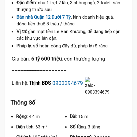
Đặc điểm:
nhà 1 trệt 2 lầu, 3 phòng ngủ, 2 toilet, sân
thượng trước sau.
Bán nhà Quận 12 Dưới 7 Tỷ
, kinh doanh hiệu quả,
dòng tiền thuê 8 triệu / tháng.
Vị trí:
gần mặt tiền Lê Văn Khương, dễ dàng tiếp cận
các khu vực lân cận.
Pháp lý:
sổ hoàn công đầy đủ, pháp lý rõ ràng.
Giá bán:
6 tỷ 600 triệu
, còn thương lượng
__________________
0903394679
Liên hệ:
Thịnh BĐS
Thông Số
Rộng:
4.4 m
Dài:
15 m
Diện tích:
63 m²
Số tầng:
3 tầng