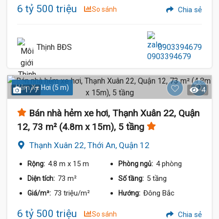
6 tỷ 500 triệu
So sánh
Chia sẻ
Thịnh BĐS
0903394679
Hẻm Xe Hơi (5 m)
1 / 7
4
Bán nhà hẻm xe hơi, Thạnh Xuân 22, Quận
12, 73 m² (4.8m x 15m), 5 tầng
Thạnh Xuân 22, Thới An, Quận 12
4.8 m
x 15 m
4 phòng
Rộng:
Phòng ngủ:
73 m²
5 tầng
Diện tích:
Số tầng:
73 triệu/m²
Đông Bắc
Giá/m²:
Hướng:
6 tỷ 500 triệu
So sánh
Chia sẻ