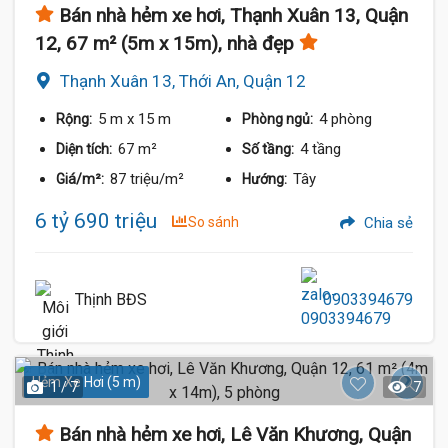
Bán nhà hẻm xe hơi, Thạnh Xuân 13, Quận
12, 67 m² (5m x 15m), nhà đẹp
Thạnh Xuân 13, Thới An, Quận 12
5 m
x 15 m
4 phòng
Rộng:
Phòng ngủ:
67 m²
4 tầng
Diện tích:
Số tầng:
87 triệu/m²
Tây
Giá/m²:
Hướng:
6 tỷ 690 triệu
So sánh
Chia sẻ
Thịnh BĐS
0903394679
Hẻm Xe Hơi (5 m)
1 / 7
7
Bán nhà hẻm xe hơi, Lê Văn Khương, Quận