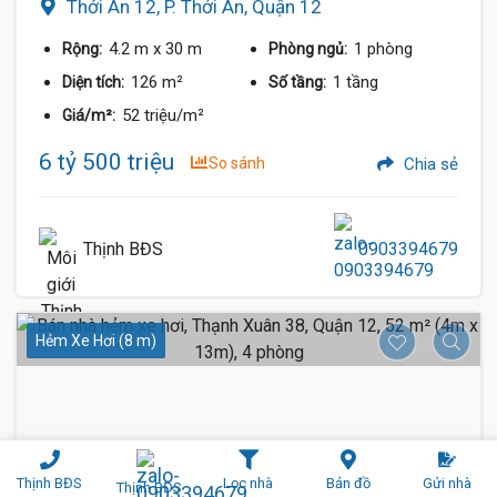
Thới An 12, P. Thới An, Quận 12
4.2 m
x 30 m
1 phòng
Rộng:
Phòng ngủ:
126 m²
1 tầng
Diện tích:
Số tầng:
52 triệu/m²
Giá/m²:
6 tỷ 500 triệu
So sánh
Chia sẻ
Thịnh BĐS
0903394679
Hẻm Xe Hơi (8 m)
Thịnh BĐS
Lọc nhà
Bản đồ
Gửi nhà
Thịnh BĐS