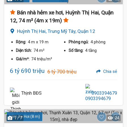
Bán nhà hẻm xe hơi, Huỳnh Thị Hai, Quận
12, 74 m² (4m x 19m)
Huỳnh Thị Hai, Trung Mỹ Tây, Quận 12
4 m
x 19 m
4 phòng
Rộng:
Phòng ngủ:
74 m²
4 tầng
Diện tích:
Số tầng:
74 triệu/m²
Giá/m²:
6 tỷ 690 triệu
6 tỷ 700 triệu
Chia sẻ
Thịnh BĐS
0903394679
Hẻm Xe Hơi (8 m)
1 / 7
24