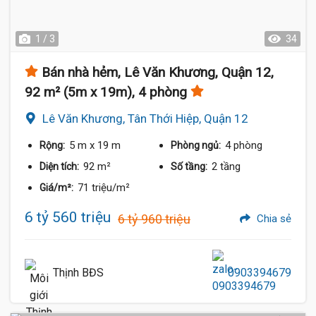
1 / 3
34
Bán nhà hẻm, Lê Văn Khương, Quận 12,
92 m² (5m x 19m), 4 phòng
Lê Văn Khương, Tân Thới Hiệp, Quận 12
5 m
x 19 m
4 phòng
Rộng:
Phòng ngủ:
92 m²
2 tầng
Diện tích:
Số tầng:
71 triệu/m²
Giá/m²:
6 tỷ 560 triệu
6 tỷ 960 triệu
Chia sẻ
Thịnh BĐS
0903394679