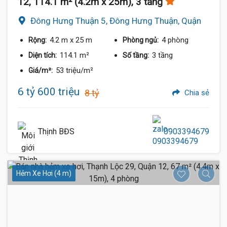
12, 114.1 m² (4.2m x 25m), 3 tầng
Đông Hưng Thuận 5, Đông Hưng Thuận, Quận
12
4.2 m
x 25 m
4 phòng
Rộng:
Phòng ngủ:
114.1 m²
3 tầng
Diện tích:
Số tầng:
53 triệu/m²
Giá/m²:
6 tỷ 600 triệu
8 tỷ
Chia sẻ
Thịnh BĐS
0903394679
Hẻm Xe Hơi (4 m)