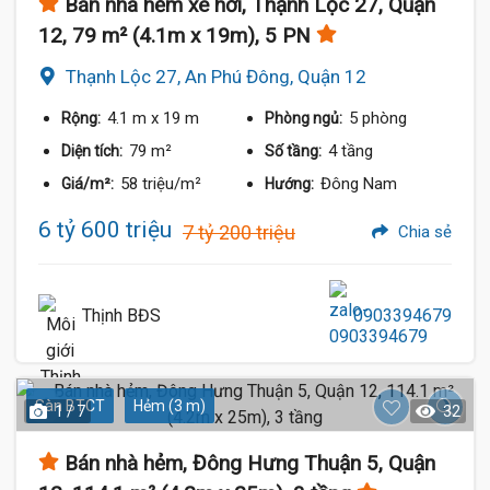
Bán nhà hẻm xe hơi, Thạnh Lộc 27, Quận
12, 79 m² (4.1m x 19m), 5 PN
Thạnh Lộc 27, An Phú Đông, Quận 12
4.1 m
x 19 m
5 phòng
Rộng:
Phòng ngủ:
79 m²
4 tầng
Diện tích:
Số tầng:
58 triệu/m²
Đông Nam
Giá/m²:
Hướng:
6 tỷ 600 triệu
7 tỷ 200 triệu
Chia sẻ
Thịnh BĐS
0903394679
Sàn BTCT
Hẻm (3 m)
1 / 7
32
Bán nhà hẻm, Đông Hưng Thuận 5, Quận