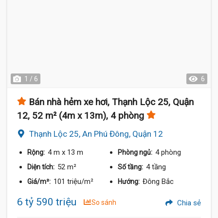
1 / 6
6
Bán nhà hẻm xe hơi, Thạnh Lộc 25, Quận
12, 52 m² (4m x 13m), 4 phòng
Thạnh Lộc 25, An Phú Đông, Quận 12
4 m
x 13 m
4 phòng
Rộng:
Phòng ngủ:
52 m²
4 tầng
Diện tích:
Số tầng:
101 triệu/m²
Đông Bắc
Giá/m²:
Hướng:
6 tỷ 590 triệu
So sánh
Chia sẻ