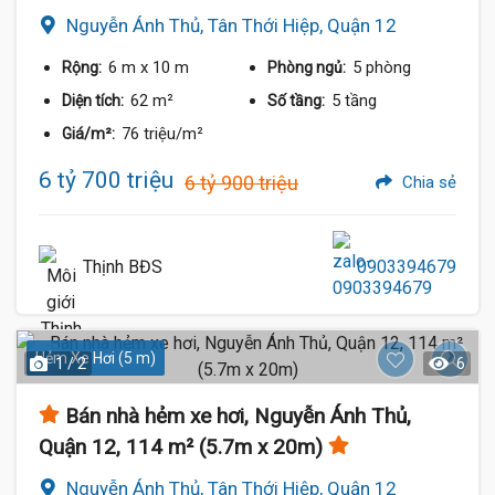
Nguyễn Ánh Thủ, Tân Thới Hiệp, Quận 12
6 m
x 10 m
5 phòng
Rộng:
Phòng ngủ:
62 m²
5 tầng
Diện tích:
Số tầng:
76 triệu/m²
Giá/m²:
6 tỷ 700 triệu
6 tỷ 900 triệu
Chia sẻ
Thịnh BĐS
0903394679
Hẻm Xe Hơi (5 m)
1 / 2
6
Bán nhà hẻm xe hơi, Nguyễn Ánh Thủ,
Quận 12, 114 m² (5.7m x 20m)
Nguyễn Ánh Thủ, Tân Thới Hiệp, Quận 12