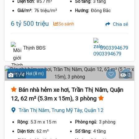
85.7 m²
3 tầng
Diện tích:
Số tầng:
76 triệu/m²
Đông Bắc
Giá/m²:
Hướng:
6 tỷ 500 triệu
So sánh
Chia sẻ
Thịnh BĐS
0903394679
Hẻm Xe Hơi (8 m)
1 / 4
3
Bán nhà hẻm xe hơi, Trần Thị Năm, Quận
12, 62 m² (5.3m x 15m), 3 phòng
Trần Thị Năm, Trung Mỹ Tây, Quận 12
5.3 m
x 15 m
3 phòng
Rộng:
Phòng ngủ:
62 m²
4 tầng
Diện tích:
Số tầng: