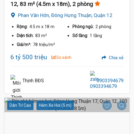
12, 83 m² (4.5m x 18m), 2 phòng
Phan Văn Hớn, Đông Hưng Thuận, Quận 12
4.5 m
x 18 m
2 phòng
Rộng:
Phòng ngủ:
83 m²
1 tầng
Diện tích:
Số tầng:
78 triệu/m²
Giá/m²:
6 tỷ 500 triệu
So sánh
Chia sẻ
Thịnh BĐS
0903394679
Dân Trí Cao
Hẻm Xe Hơi (5 m)