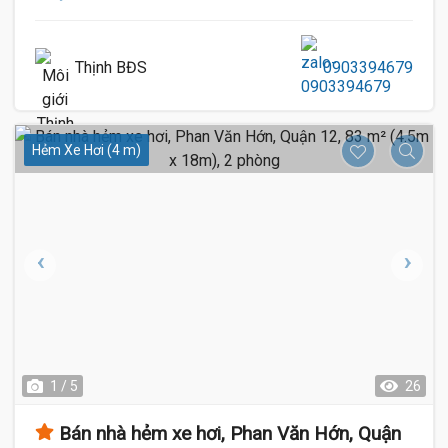
Thịnh BĐS
0903394679
Hẻm Xe Hơi (4 m)
1 / 5
26
Bán nhà hẻm xe hơi, Phan Văn Hớn, Quận