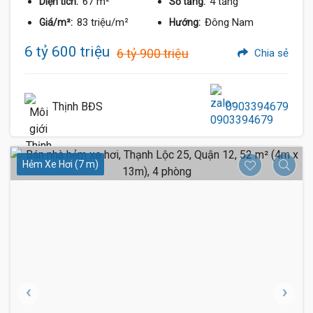
67 m²
4 tầng
Diện tích:
Số tầng:
83 triệu/m²
Đông Nam
Giá/m²:
Hướng:
6 tỷ 600 triệu
6 tỷ 900 triệu
Chia sẻ
Thịnh BĐS
0903394679
Hẻm Xe Hơi (7 m)