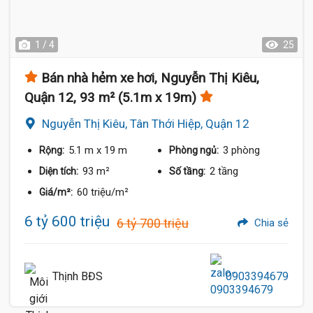
1 / 4
25
Bán nhà hẻm xe hơi, Nguyễn Thị Kiêu,
Quận 12, 93 m² (5.1m x 19m)
Nguyễn Thị Kiêu, Tân Thới Hiệp, Quận 12
5.1 m
x 19 m
3 phòng
Rộng:
Phòng ngủ:
93 m²
2 tầng
Diện tích:
Số tầng:
60 triệu/m²
Giá/m²:
6 tỷ 600 triệu
6 tỷ 700 triệu
Chia sẻ
Thịnh BĐS
0903394679