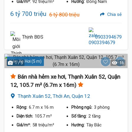
92 triệu/m²
Đông Nam
Giá/m²:
Hướng:
6 tỷ 700 triệu
6 tỷ 800 triệu
Chia sẻ
Thịnh BĐS
0903394679
Hẻm Xe Hơi (5 m)
1 / 5
16
Bán nhà hẻm xe hơi, Thạnh Xuân 52, Quận
12, 105.7 m² (6.7m x 16m)
Thạnh Xuân 52, Thới An, Quận 12
6.7 m
x 16 m
3 phòng
Rộng:
Phòng ngủ:
105.7 m²
2 tầng
Diện tích:
Số tầng:
58 triệu/m²
Tây Bắc
Giá/m²:
Hướng: