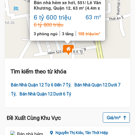
Bán nhà hẻm xe hơi, 551/ Lê Văn
Khương, Quận 12, 63 m² (4.4m x
15m)
6 tỷ 600 triệu
63 m²
6 tỷ 800 triệu
3 phòng ngủ
3 tầng
105 triệu/m²
6.6 Tỷ
Tìm kiếm theo từ khóa
,
Bán Nhà Quận 12 Từ 6 Đến 7 Tỷ
Bán Nhà Quận 12 Dưới 7
,
Tỷ
Bán Nhà Quận 12 Dưới 6 Tỷ
Đề Xuất Cùng Khu Vực
Giá/m²
Nguyễn Thị Kiêu,
Tân Thới Hiệp