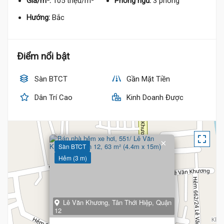
Giá/m²:
105 triệu/m²
Phòng ngủ:
3 phòng
Hướng:
Bắc
Điểm nổi bật
Sàn BTCT
Gần Mặt Tiền
Dân Trí Cao
Kinh Doanh Được
×
Sàn BTCT
Hẻm (3 m)
Lê Văn Khương, Tân Thới Hiệp, Quận
12