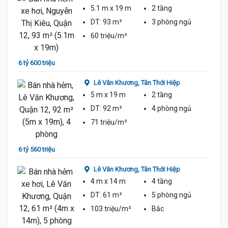
5.1 m
x 19 m
2 tầng
DT:
93 m²
3 phòng
ngủ
60 triệu/m²
6 tỷ 600 triệu
6 tỷ 8
Lê Văn Khương,
Tân Thới Hiệp
6.7 Tỷ
5 m
x 19 m
2 tầng
DT:
92 m²
4 phòng
ngủ
6.56 Tỷ
71 triệu/m²
6 tỷ 560 triệu
6 tỷ 4
Lê Văn Khương,
Tân Thới Hiệp
4 m
x 14 m
4 tầng
DT:
61 m²
5 phòng
ngủ
103 triệu/m²
Bắc