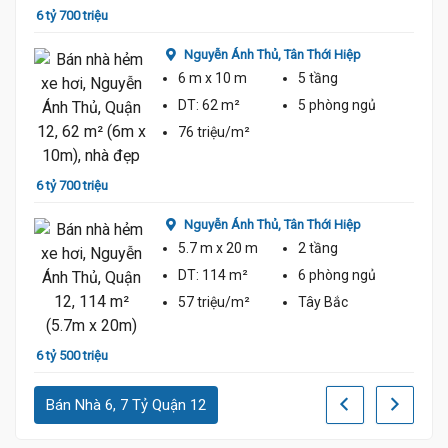
6 tỷ 700 triệu
6 tỷ 8
Nguyễn Ánh Thủ,
Tân Thới Hiệp
6 m
x 10 m
5 tầng
DT:
62 m²
5 phòng
ngủ
76 triệu/m²
6 tỷ 700 triệu
6 tỷ 3
Nguyễn Ánh Thủ,
Tân Thới Hiệp
5.7 m
x 20 m
2 tầng
DT:
114 m²
6 phòng
ngủ
57 triệu/m²
Tây Bắc
6 tỷ 500 triệu
6 tỷ 3
Bán Nhà 6, 7 Tỷ Quận 12