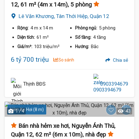
12, 61 m² (4m x 14m), 5 phòng
Lê Văn Khương, Tân Thới Hiệp, Quận 12
4 m
x 14 m
5 phòng
Rộng:
Phòng ngủ:
61 m²
4 tầng
Diện tích:
Số tầng:
103 triệu/m²
Bắc
Giá/m²:
Hướng:
6 tỷ 700 triệu
So sánh
Chia sẻ
Thịnh BĐS
0903394679
Hẻm Xe Hơi (8 m)
1 / 4
43
Bán nhà hẻm xe hơi, Nguyễn Ánh Thủ,
Quận 12, 62 m² (6m x 10m), nhà đẹp