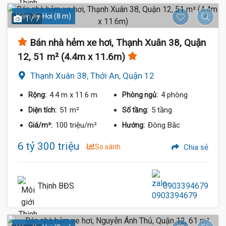
Hẻm Xe Hơi (8 m)
1 / 7
Bán nhà hẻm xe hơi, Thạnh Xuân 38, Quận
12, 51 m² (4.4m x 11.6m)
Thạnh Xuân 38, Thới An, Quận 12
4.4 m
x 11.6 m
4 phòng
Rộng:
Phòng ngủ:
51 m²
5 tầng
Diện tích:
Số tầng:
100 triệu/m²
Đông Bắc
Giá/m²:
Hướng:
6 tỷ 300 triệu
So sánh
Chia sẻ
Thịnh BĐS
0903394679