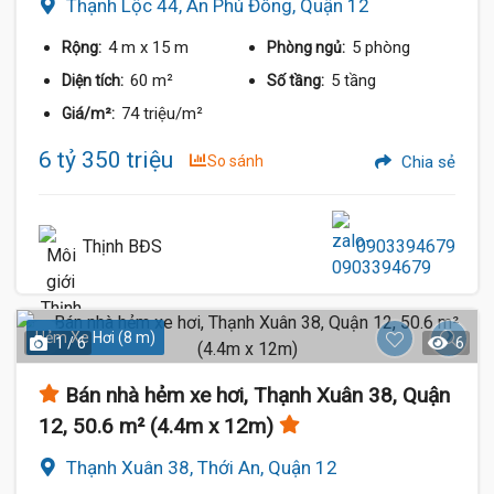
Thạnh Lộc 44, An Phú Đông, Quận 12
4 m
x 15 m
5 phòng
Rộng:
Phòng ngủ:
60 m²
5 tầng
Diện tích:
Số tầng:
74 triệu/m²
Giá/m²:
6 tỷ 350 triệu
So sánh
Chia sẻ
Thịnh BĐS
0903394679
Hẻm Xe Hơi (8 m)
1 / 6
6
Bán nhà hẻm xe hơi, Thạnh Xuân 38, Quận
12, 50.6 m² (4.4m x 12m)
Thạnh Xuân 38, Thới An, Quận 12