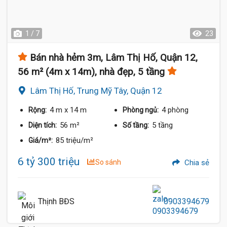
1 / 7
23
Bán nhà hẻm 3m, Lâm Thị Hố, Quận 12,
56 m² (4m x 14m), nhà đẹp, 5 tầng
Lâm Thị Hố, Trung Mỹ Tây, Quận 12
4 m
x 14 m
4 phòng
Rộng:
Phòng ngủ:
56 m²
5 tầng
Diện tích:
Số tầng:
85 triệu/m²
Giá/m²:
6 tỷ 300 triệu
So sánh
Chia sẻ
Thịnh BĐS
0903394679