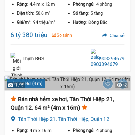
4.4 m
x 12 m
4 phòng
Rộng:
Phòng ngủ:
50.6 m²
5 tầng
Diện tích:
Số tầng:
94 triệu/m²
Đông Bắc
Giá/m²:
Hướng:
6 tỷ 380 triệu
So sánh
Chia sẻ
Thịnh BĐS
0903394679
Hẻm Xe Hơi (4 m)
1 / 5
2
Bán nhà hẻm xe hơi, Tân Thới Hiệp 21,
Quận 12, 64 m² (4m x 16m)
Tân Thới Hiệp 21, Tân Thới Hiệp, Quận 12
4 m
x 16 m
4 phòng
Rộng:
Phòng ngủ: