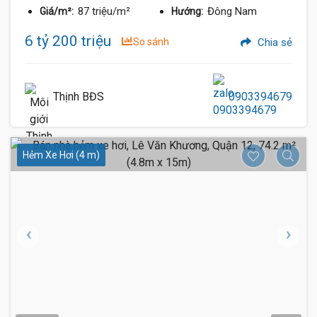
87 triệu/m²
Đông Nam
Giá/m²:
Hướng:
6 tỷ 200 triệu
So sánh
Chia sẻ
Thịnh BĐS
0903394679
Hẻm Xe Hơi (4 m)