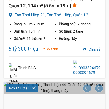
Quận 12, 104 m² (5.6m x 19m)
Tân Thới Hiệp 21, Tân Thới Hiệp, Quận 12
5.6 m
x 19 m
2 phòng
Rộng:
Phòng ngủ:
104 m²
2 tầng
Diện tích:
Số tầng:
61 triệu/m²
Tây
Giá/m²:
Hướng:
6 tỷ 300 triệu
So sánh
Chia sẻ
Thịnh BĐS
0903394679
Hẻm Xe Hơi (11 m)