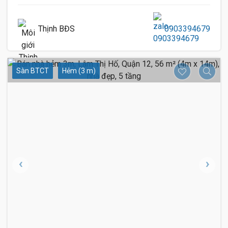
Thịnh BĐS
0903394679
Sàn BTCT
Hẻm (3 m)