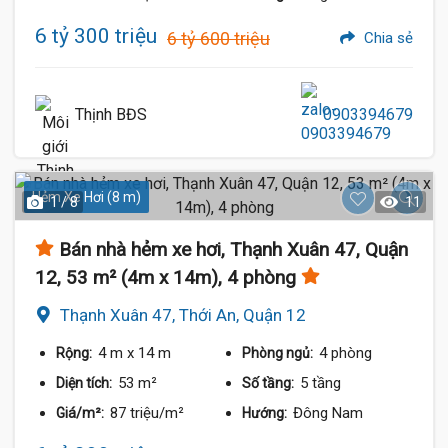
6 tỷ 300 triệu
6 tỷ 600 triệu
Chia sẻ
Thịnh BĐS
0903394679
Hẻm Xe Hơi (8 m)
1 / 8
11
Bán nhà hẻm xe hơi, Thạnh Xuân 47, Quận
12, 53 m² (4m x 14m), 4 phòng
Thạnh Xuân 47, Thới An, Quận 12
4 m
x 14 m
4 phòng
Rộng:
Phòng ngủ:
53 m²
5 tầng
Diện tích:
Số tầng:
87 triệu/m²
Đông Nam
Giá/m²:
Hướng: