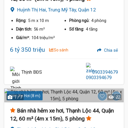
Huỳnh Thị Hai, Trung Mỹ Tây, Quận 12
5 m
x 10 m
4 phòng
Rộng:
Phòng ngủ:
56 m²
4 tầng
Diện tích:
Số tầng:
104 triệu/m²
Giá/m²:
6 tỷ 350 triệu
So sánh
Chia sẻ
Thịnh BĐS
0903394679
Hẻm Xe Hơi (8 m)
1 / 7
22
Bán nhà hẻm xe hơi, Thạnh Lộc 44, Quận
12, 60 m² (4m x 15m), 5 phòng