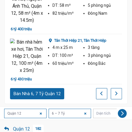
DT:
58 m²
5 phòng
ngủ
82 triệu/m²
Đông Nam
6 tỷ 400 triệu
6 tỷ
Tân Thới Hiệp 21,
Tân Thới Hiệp
4 m
x 25 m
3 tầng
DT:
100 m²
3 phòng
ngủ
60 triệu/m²
Đông Bắc
6 tỷ 430 triệu
5 tỷ 9
Bán Nhà 6, 7 Tỷ Quận 12
Quận 12
6 – 7 Tỷ
Diện tích
Quận 12
182