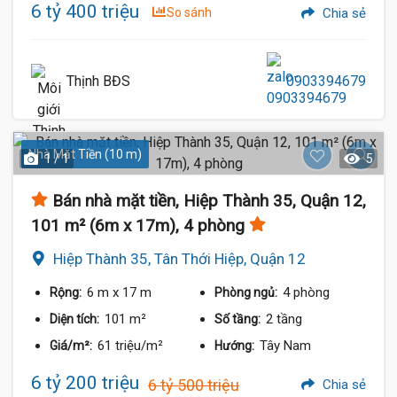
6 tỷ 400 triệu
So sánh
Chia sẻ
Thịnh BĐS
0903394679
Nhà Mặt Tiền (10 m)
1 / 1
5
Bán nhà mặt tiền, Hiệp Thành 35, Quận 12,
101 m² (6m x 17m), 4 phòng
Hiệp Thành 35, Tân Thới Hiệp, Quận 12
6 m
x 17 m
4 phòng
Rộng:
Phòng ngủ:
101 m²
2 tầng
Diện tích:
Số tầng:
61 triệu/m²
Tây Nam
Giá/m²:
Hướng:
6 tỷ 200 triệu
6 tỷ 500 triệu
Chia sẻ