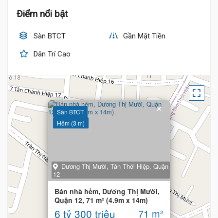
Điểm nổi bật
Sàn BTCT
Gần Mặt Tiền
Dân Trí Cao
×
Sàn BTCT
Hẻm (3 m)
Dương Thị Mười, Tân Thới Hiệp, Quận
12
Bán nhà hẻm, Dương Thị Mười,
Quận 12, 71 m² (4.9m x 14m)
6 tỷ 300 triệu
71 m²