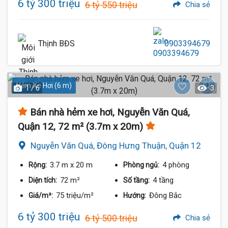
6 tỷ 300 triệu
6 tỷ 550 triệu
Chia sẻ
Thịnh BĐS
0903394679
Hẻm Xe Hơi (6 m)
1 / 6
3
Bán nhà hẻm xe hơi, Nguyễn Văn Quá,
Quận 12, 72 m² (3.7m x 20m)
Nguyễn Văn Quá, Đông Hưng Thuận, Quận 12
3.7 m
x 20 m
4 phòng
Rộng:
Phòng ngủ:
72 m²
4 tầng
Diện tích:
Số tầng:
75 triệu/m²
Đông Bắc
Giá/m²:
Hướng:
6 tỷ 300 triệu
6 tỷ 500 triệu
Chia sẻ