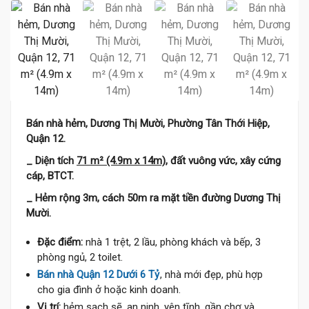
Bán nhà hẻm, Dương Thị Mười, Phường Tân Thới Hiệp,
Quận 12.
_ Diện tích
71 m² (4.9m x 14m)
, đất vuông vức, xây cứng
cáp, BTCT.
_ Hẻm rộng 3m, cách 50m ra mặt tiền đường Dương Thị
Mười.
Đặc điểm:
nhà 1 trệt, 2 lầu, phòng khách và bếp, 3
phòng ngủ, 2 toilet.
Bán nhà Quận 12 Dưới 6 Tỷ
, nhà mới đẹp, phù hợp
cho gia đình ở hoặc kinh doanh.
Vị trí:
hẻm sạch sẽ, an ninh, yên tĩnh, gần chợ và