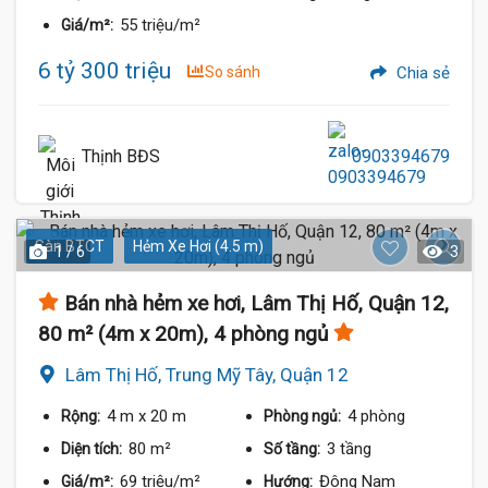
55 triệu/m²
Giá/m²:
6 tỷ 300 triệu
So sánh
Chia sẻ
Thịnh BĐS
0903394679
Sàn BTCT
Hẻm Xe Hơi (4.5 m)
1 / 6
3
Bán nhà hẻm xe hơi, Lâm Thị Hố, Quận 12,
80 m² (4m x 20m), 4 phòng ngủ
Lâm Thị Hố, Trung Mỹ Tây, Quận 12
4 m
x 20 m
4 phòng
Rộng:
Phòng ngủ:
80 m²
3 tầng
Diện tích:
Số tầng:
69 triệu/m²
Đông Nam
Giá/m²:
Hướng: