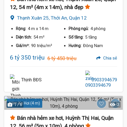
12, 54 m² (4m x 14m), nhà đẹp
Thạnh Xuân 25, Thới An, Quận 12
4 m
x 14 m
4 phòng
Rộng:
Phòng ngủ:
54 m²
5 tầng
Diện tích:
Số tầng:
90 triệu/m²
Đông Nam
Giá/m²:
Hướng:
6 tỷ 350 triệu
6 tỷ 450 triệu
Chia sẻ
Thịnh BĐS
0903394679
Hẻm Xe Hơi (4 m)
1 / 6
3
Bán nhà hẻm xe hơi, Huỳnh Thị Hai, Quận
12, 56 m² (5m x 10m), 4 phòng