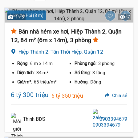
Hẻm Xe Hơi (8 m)
1 / 5
7
Bán nhà hẻm xe hơi, Hiệp Thành 2, Quận
12, 84 m² (6m x 14m), 3 phòng
Hiệp Thành 2, Tân Thới Hiệp, Quận 12
6 m
x 14 m
3 phòng
Rộng:
Phòng ngủ:
84 m²
3 tầng
Diện tích:
Số tầng:
65 triệu/m²
Đông
Giá/m²:
Hướng:
6 tỷ 300 triệu
6 tỷ 350 triệu
Chia sẻ
Thịnh BĐS
0903394679