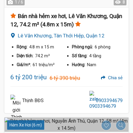
1 / 6
8
Bán nhà hẻm xe hơi, Lê Văn Khương, Quận
12, 74.2 m² (4.8m x 15m)
Lê Văn Khương, Tân Thới Hiệp, Quận 12
4.8 m
x 15 m
6 phòng
Rộng:
Phòng ngủ:
74.2 m²
4 tầng
Diện tích:
Số tầng:
61 triệu/m²
Nam
Giá/m²:
Hướng:
6 tỷ 200 triệu
6 tỷ 390 triệu
Chia sẻ
Thịnh BĐS
0903394679
Hẻm Xe Hơi (6 m)