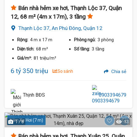
Bán nhà hẻm xe hơi, Thạnh Lộc 37, Quận
12, 68 m² (4m x 17m), 3 tầng
Thạnh Lộc 37, An Phú Đông, Quận 12
4 m
x 17 m
3 phòng
Rộng:
Phòng ngủ:
68 m²
3 tầng
Diện tích:
Số tầng:
81 triệu/m²
Giá/m²:
6 tỷ 350 triệu
So sánh
Chia sẻ
Thịnh BĐS
0903394679
Hẻm Xe Hơi (7 m)
1 / 8
13
Bán nhà hẻm xe hơi, Thạnh Xuân 25, Quận