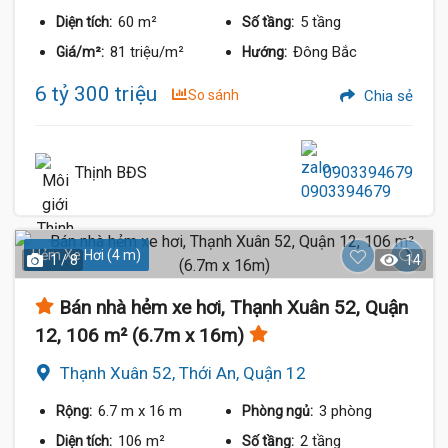
60 m²
5 tầng
Diện tích:
Số tầng:
81 triệu/m²
Đông Bắc
Giá/m²:
Hướng:
6 tỷ 300 triệu
So sánh
Chia sẻ
Thịnh BĐS
0903394679
Hẻm Xe Hơi (4 m)
1 / 8
14
Bán nhà hẻm xe hơi, Thạnh Xuân 52, Quận
12, 106 m² (6.7m x 16m)
Thạnh Xuân 52, Thới An, Quận 12
6.7 m
x 16 m
3 phòng
Rộng:
Phòng ngủ:
106 m²
2 tầng
Diện tích:
Số tầng: