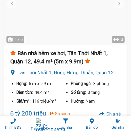
1 / 6
3
Bán nhà hẻm xe hơi, Tân Thới Nhất 1,
Quận 12, 49.4 m² (5m x 9.9m)
Tân Thới Nhất 1, Đông Hưng Thuận, Quận 12
5 m
x 9.9 m
3 phòng
Rộng:
Phòng ngủ:
49.4 m²
3 tầng
Diện tích:
Số tầng:
116 triệu/m²
Nam
Giá/m²:
Hướng:
6 tỷ 200 triệu
So sánh
Chia sẻ
Thịnh BĐS
Lọc nhà
Bản đồ
Gửi nhà
Thịnh BĐS