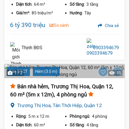
64 m²
3 tầng
Diện tích:
Số tầng:
85 triệu/m²
Tây
Giá/m²:
Hướng:
6 tỷ 390 triệu
So sánh
Chia sẻ
Thịnh BĐS
0903394679
Sàn BTCT
Hẻm (3.5 m)
1 / 2
15
Bán nhà hẻm, Trương Thị Hoa, Quận 12,
60 m² (5m x 12m), 4 phòng ngủ
Trương Thị Hoa, Tân Thới Hiệp, Quận 12
5 m
x 12 m
4 phòng
Rộng:
Phòng ngủ:
60 m²
4 tầng
Diện tích:
Số tầng: