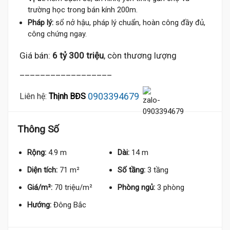
6.3 Tỷ
trường học trong bán kính 200m.
Tỷ
Pháp lý:
sổ nở hậu, pháp lý chuẩn, hoàn công đầy đủ,
công chứng ngay.
Giá bán:
6 tỷ 300 triệu
, còn thương lượng
__________________
0903394679
Liên hệ:
Thịnh BĐS
Thông Số
Rộng:
4.9 m
Dài:
14 m
Diện tích:
71 m²
Số tầng:
3 tầng
Giá/m²:
70 triệu/m²
Phòng ngủ:
3 phòng
Hướng:
Đông Bắc