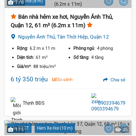
Hẻm Xe Hơi (8 m)
1 / 6
Bán nhà hẻm xe hơi, Nguyễn Ánh Thủ,
Quận 12, 61 m² (6.2m x 11m)
Nguyễn Ánh Thủ, Tân Thới Hiệp, Quận 12
6.2 m
x 11 m
4 phòng
Rộng:
Phòng ngủ:
61 m²
4 tầng
Diện tích:
Số tầng:
88 triệu/m²
Giá/m²:
6 tỷ 350 triệu
So sánh
Chia sẻ
Thịnh BĐS
0903394679
Sàn BTCT
Hẻm Xe Hơi (10 m)
1 / 5
25