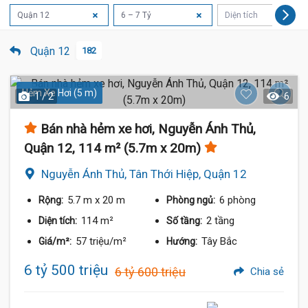
Quận 12
6 – 7 Tỷ
Diện tích
Quận 12
182
Hẻm Xe Hơi (5 m)
1 / 2
6
Bán nhà hẻm xe hơi, Nguyễn Ánh Thủ,
Quận 12, 114 m² (5.7m x 20m)
Nguyễn Ánh Thủ, Tân Thới Hiệp, Quận 12
5.7 m
x 20 m
6 phòng
Rộng:
Phòng ngủ:
114 m²
2 tầng
Diện tích:
Số tầng:
57 triệu/m²
Tây Bắc
Giá/m²:
Hướng:
6 tỷ 500 triệu
6 tỷ 600 triệu
Chia sẻ