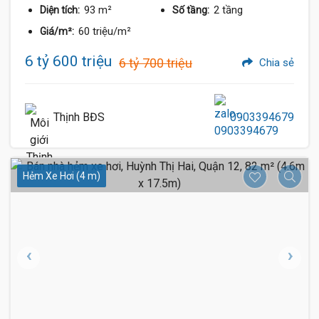
93 m²
2 tầng
Diện tích:
Số tầng:
60 triệu/m²
Giá/m²:
6 tỷ 600 triệu
6 tỷ 700 triệu
Chia sẻ
Thịnh BĐS
0903394679
Hẻm Xe Hơi (4 m)