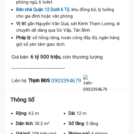
phòng ngủ, 6 toilet.
Bán nhà Quận 12 Dưới 6 Tỷ
, khu đồng bộ, lý tưởng
cho gia đình hoặc văn phòng.
Vị trí:
gần Nguyễn Văn Quá, sát Kênh Tham Lương, di
chuyển dễ dàng qua Gò Vấp, Tân Bình.
Pháp lý:
sổ hồng riêng, hoàn công đầy đủ, ngân hàng
giữ sổ yên tâm giao dịch.
Giá bán:
6 tỷ 500 triệu
, còn thương lượng
__________________
0903394679
Liên hệ:
Thịnh BĐS
Thông Số
Rộng:
4.2 m
Dài:
12 m
Diện tích:
50.2 m²
Số tầng:
5 tầng
Giá/m²:
109 triệu/m²
Phòng ngủ:
6 phòng