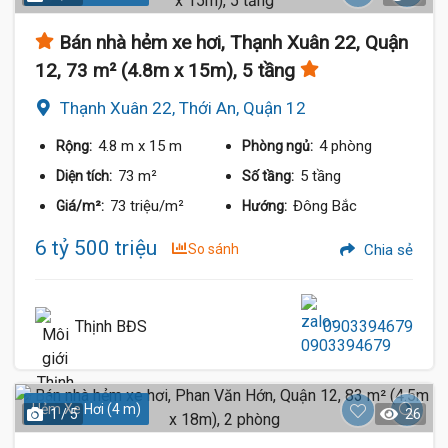
Bán nhà hẻm xe hơi, Thạnh Xuân 22, Quận
12, 73 m² (4.8m x 15m), 5 tầng
Thạnh Xuân 22, Thới An, Quận 12
4.8 m
x 15 m
4 phòng
Rộng:
Phòng ngủ:
73 m²
5 tầng
Diện tích:
Số tầng:
73 triệu/m²
Đông Bắc
Giá/m²:
Hướng:
6 tỷ 500 triệu
So sánh
Chia sẻ
Thịnh BĐS
0903394679
Hẻm Xe Hơi (4 m)
1 / 5
26