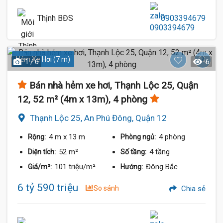
Thịnh BĐS
0903394679
Hẻm Xe Hơi (7 m)
1 / 6
6
Bán nhà hẻm xe hơi, Thạnh Lộc 25, Quận
12, 52 m² (4m x 13m), 4 phòng
Thạnh Lộc 25, An Phú Đông, Quận 12
4 m
x 13 m
4 phòng
Rộng:
Phòng ngủ:
52 m²
4 tầng
Diện tích:
Số tầng:
101 triệu/m²
Đông Bắc
Giá/m²:
Hướng:
6 tỷ 590 triệu
So sánh
Chia sẻ