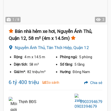
1 / 8
3
Bán nhà hẻm xe hơi, Nguyễn Ánh Thủ,
Quận 12, 58 m² (4m x 14.5m)
Nguyễn Ánh Thủ, Tân Thới Hiệp, Quận 12
4 m
x 14.5 m
5 phòng
Rộng:
Phòng ngủ:
58 m²
5 tầng
Diện tích:
Số tầng:
82 triệu/m²
Đông Nam
Giá/m²:
Hướng:
6 tỷ 400 triệu
So sánh
Chia sẻ
Thịnh BĐS
0903394679