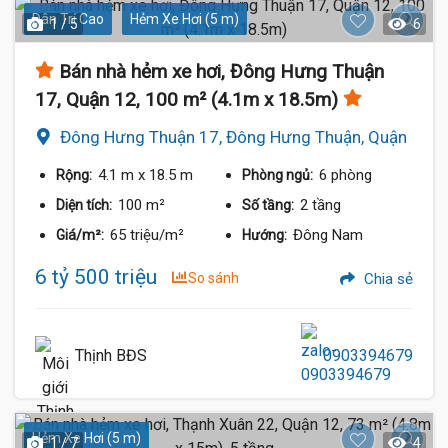
Dân Trí Cao
Hẻm Xe Hơi (5 m)
1 / 5
6
Bán nhà hẻm xe hơi, Đông Hưng Thuận
17, Quận 12, 100 m² (4.1m x 18.5m)
Đông Hưng Thuận 17, Đông Hưng Thuận, Quận
12
4.1 m
x 18.5 m
6 phòng
Rộng:
Phòng ngủ:
100 m²
2 tầng
Diện tích:
Số tầng:
65 triệu/m²
Đông Nam
Giá/m²:
Hướng:
6 tỷ 500 triệu
So sánh
Chia sẻ
Thịnh BĐS
0903394679
Hẻm Xe Hơi (5 m)
1 / 7
4