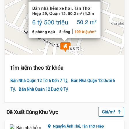
Bán nhà hẻm xe hơi, Tân Thới
Hiệp 29, Quận 12, 50.2 m² (4.2m
x 12m)
6 tỷ 500 triệu
50.2 m²
6.43 Tỷ
6 phòng ngủ
5 tầng
109 triệu/m²
6.5 Tỷ
Tìm kiếm theo từ khóa
,
Bán Nhà Quận 12 Từ 6 Đến 7 Tỷ
Bán Nhà Quận 12 Dưới 6
,
Tỷ
Bán Nhà Quận 12 Dưới 8 Tỷ
Đề Xuất Cùng Khu Vực
Giá/m²
Nguyễn Ánh Thủ,
Tân Thới Hiệp