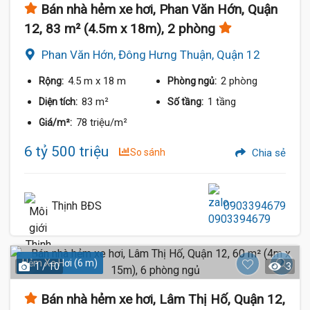
Bán nhà hẻm xe hơi, Phan Văn Hớn, Quận
12, 83 m² (4.5m x 18m), 2 phòng
Phan Văn Hớn, Đông Hưng Thuận, Quận 12
4.5 m
x 18 m
2 phòng
Rộng:
Phòng ngủ:
83 m²
1 tầng
Diện tích:
Số tầng:
78 triệu/m²
Giá/m²:
6 tỷ 500 triệu
So sánh
Chia sẻ
Thịnh BĐS
0903394679
Hẻm Xe Hơi (6 m)
1 / 10
3
Bán nhà hẻm xe hơi, Lâm Thị Hố, Quận 12,