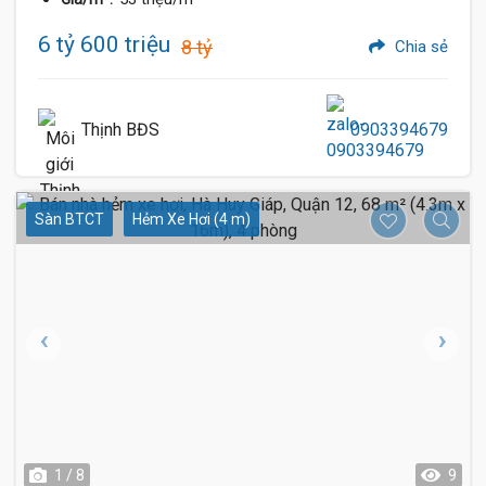
6 tỷ 600 triệu
8 tỷ
Chia sẻ
Thịnh BĐS
0903394679
Sàn BTCT
Hẻm Xe Hơi (4 m)
1 / 8
9