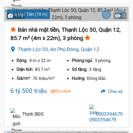
Nhà Mặt Tiền (10 m)
1 / 3
3
Bán nhà mặt tiền, Thạnh Lộc 50, Quận 12,
85.7 m² (4m x 22m), 3 phòng
Thạnh Lộc 50, An Phú Đông, Quận 12
4 m
x 22 m
3 phòng
Rộng:
Phòng ngủ:
85.7 m²
3 tầng
Diện tích:
Số tầng:
76 triệu/m²
Đông Bắc
Giá/m²:
Hướng:
6 tỷ 500 triệu
So sánh
Chia sẻ
Thịnh BĐS
0903394679