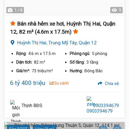
1 / 8
9
Bán nhà hẻm xe hơi, Huỳnh Thị Hai, Quận
12, 82 m² (4.6m x 17.5m)
Huỳnh Thị Hai, Trung Mỹ Tây, Quận 12
4.6 m
x 17.5 m
5 phòng
Rộng:
Phòng ngủ:
82 m²
3 tầng
Diện tích:
Số tầng:
73 triệu/m²
Đông Bắc
Giá/m²:
Hướng:
6 tỷ 400 triệu
So sánh
Chia sẻ
Thịnh BĐS
0903394679