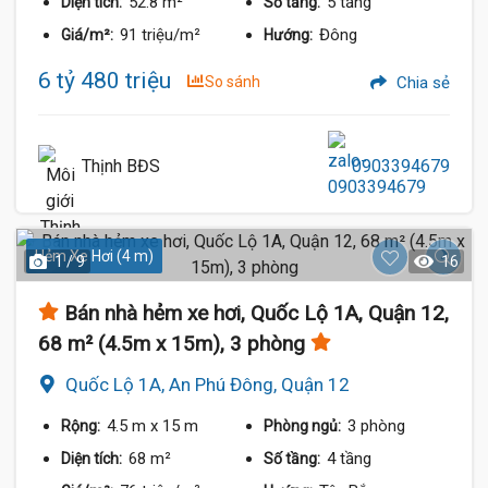
52.8 m²
5 tầng
Diện tích:
Số tầng:
91 triệu/m²
Đông
Giá/m²:
Hướng:
6 tỷ 480 triệu
So sánh
Chia sẻ
Thịnh BĐS
0903394679
Hẻm Xe Hơi (4 m)
1 / 9
16
Bán nhà hẻm xe hơi, Quốc Lộ 1A, Quận 12,
68 m² (4.5m x 15m), 3 phòng
Quốc Lộ 1A, An Phú Đông, Quận 12
4.5 m
x 15 m
3 phòng
Rộng:
Phòng ngủ:
68 m²
4 tầng
Diện tích:
Số tầng: