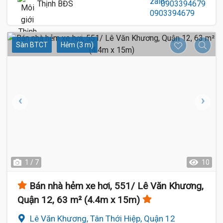
Thịnh BĐS
0903394679
Sàn BTCT
Hẻm (3 m)
1 / 7
10
Bán nhà hẻm xe hơi, 551/ Lê Văn Khương,
Quận 12, 63 m² (4.4m x 15m)
Lê Văn Khương, Tân Thới Hiệp, Quận 12