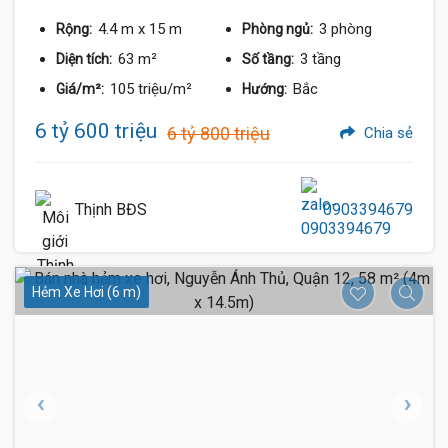
4.4 m
x 15 m
3 phòng
Rộng:
Phòng ngủ:
63 m²
3 tầng
Diện tích:
Số tầng:
105 triệu/m²
Bắc
Giá/m²:
Hướng:
6 tỷ 600 triệu
6 tỷ 800 triệu
Chia sẻ
Thịnh BĐS
0903394679
Hẻm Xe Hơi (6 m)