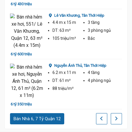
6 tỷ 430 triệu
6 tỷ 3
Lê Văn Khương,
Tân Thới Hiệp
4.4 m
x 15 m
3 tầng
DT:
63 m²
3 phòng
ngủ
105 triệu/m²
Bắc
6.5 Tỷ
6 tỷ 600 triệu
6 tỷ
Nguyễn Ánh Thủ,
Tân Thới Hiệp
6.2 m
x 11 m
4 tầng
DT:
61 m²
4 phòng
ngủ
88 triệu/m²
6 tỷ 350 triệu
5 tỷ 9
Bán Nhà 6, 7 Tỷ Quận 12