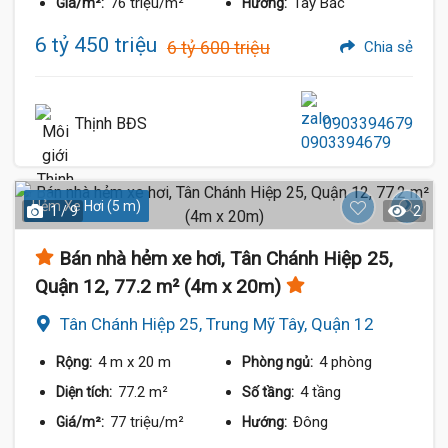
76 triệu/m²
Tây Bắc
Giá/m²:
Hướng:
6 tỷ 450 triệu
6 tỷ 600 triệu
Chia sẻ
Thịnh BĐS
0903394679
Hẻm Xe Hơi (5 m)
1 / 9
2
Bán nhà hẻm xe hơi, Tân Chánh Hiệp 25,
Quận 12, 77.2 m² (4m x 20m)
Tân Chánh Hiệp 25, Trung Mỹ Tây, Quận 12
4 m
x 20 m
4 phòng
Rộng:
Phòng ngủ:
77.2 m²
4 tầng
Diện tích:
Số tầng:
77 triệu/m²
Đông
Giá/m²:
Hướng: