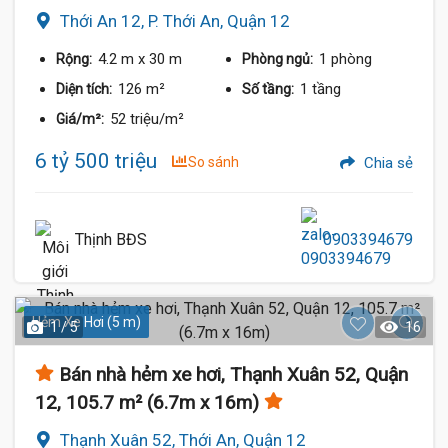
Thới An 12, P. Thới An, Quận 12
4.2 m
x 30 m
1 phòng
Rộng:
Phòng ngủ:
126 m²
1 tầng
Diện tích:
Số tầng:
52 triệu/m²
Giá/m²:
6 tỷ 500 triệu
So sánh
Chia sẻ
Thịnh BĐS
0903394679
Hẻm Xe Hơi (5 m)
1 / 5
16
Bán nhà hẻm xe hơi, Thạnh Xuân 52, Quận
12, 105.7 m² (6.7m x 16m)
Thạnh Xuân 52, Thới An, Quận 12