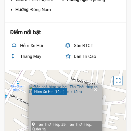
Hướng:
Đông Nam
Điểm nổi bật
Hẻm Xe Hơi
Sàn BTCT
Thang Máy
Dân Trí Cao
×
Hẻm Xe Hơi (10 m)
Tân Thới Hiệp 29, Tân Thới Hiệp,
Quận 12