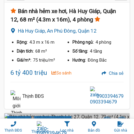
Bán nhà hẻm xe hơi, Hà Huy Giáp, Quận
12, 68 m² (4.3m x 16m), 4 phòng
Hà Huy Giáp, An Phú Đông, Quận 12
4.3 m
x 16 m
4 phòng
Rộng:
Phòng ngủ:
68 m²
4 tầng
Diện tích:
Số tầng:
75 triệu/m²
Đông Bắc
Giá/m²:
Hướng:
6 tỷ 400 triệu
So sánh
Chia sẻ
Thịnh BĐS
0903394679
Sàn BTCT
Hẻm Xe Hơi (8 m)
Thịnh BĐS
Lọc nhà
Bản đồ
Gửi nhà
Thịnh BĐS