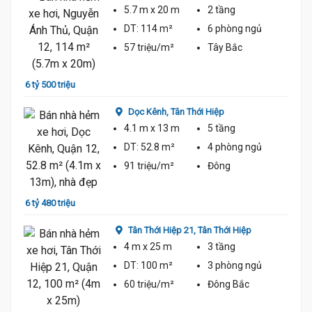
5.7 m
x 20 m
2 tầng
DT:
114 m²
6 phòng
ngủ
57 triệu/m²
Tây Bắc
6 tỷ 500 triệu
6 tỷ 3
Dọc Kênh,
Tân Thới Hiệp
4.1 m
x 13 m
5 tầng
DT:
52.8 m²
4 phòng
ngủ
91 triệu/m²
Đông
6 tỷ 480 triệu
6 tỷ 7
Tân Thới Hiệp 21,
Tân Thới Hiệp
4 m
x 25 m
3 tầng
DT:
100 m²
3 phòng
ngủ
60 triệu/m²
Đông Bắc