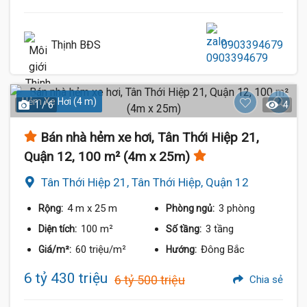
Thịnh BĐS
0903394679
Hẻm Xe Hơi (4 m)
1 / 6
4
Bán nhà hẻm xe hơi, Tân Thới Hiệp 21,
Quận 12, 100 m² (4m x 25m)
Tân Thới Hiệp 21, Tân Thới Hiệp, Quận 12
4 m
x 25 m
3 phòng
Rộng:
Phòng ngủ:
100 m²
3 tầng
Diện tích:
Số tầng:
60 triệu/m²
Đông Bắc
Giá/m²:
Hướng:
6 tỷ 430 triệu
6 tỷ 500 triệu
Chia sẻ