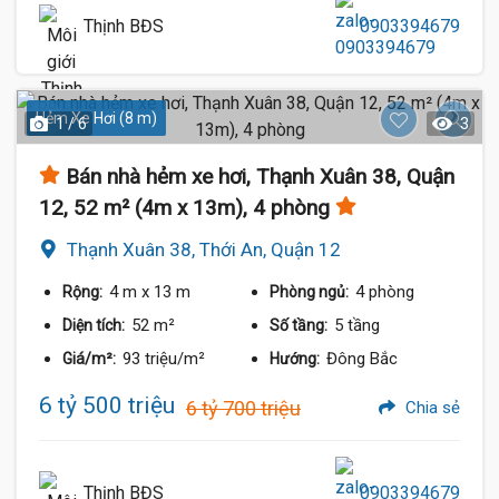
Thịnh BĐS
0903394679
Hẻm Xe Hơi (8 m)
1 / 6
3
Bán nhà hẻm xe hơi, Thạnh Xuân 38, Quận
12, 52 m² (4m x 13m), 4 phòng
Thạnh Xuân 38, Thới An, Quận 12
4 m
x 13 m
4 phòng
Rộng:
Phòng ngủ:
52 m²
5 tầng
Diện tích:
Số tầng:
93 triệu/m²
Đông Bắc
Giá/m²:
Hướng:
6 tỷ 500 triệu
6 tỷ 700 triệu
Chia sẻ
Thịnh BĐS
0903394679