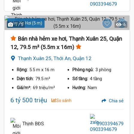
Hẻm Xe Hơi (5 m)
1 / 5
6
Bán nhà hẻm xe hơi, Thạnh Xuân 25, Quận
12, 79.5 m² (5.5m x 16m)
Thạnh Xuân 25, Thới An, Quận 12
5.5 m
x 16 m
3 phòng
Rộng:
Phòng ngủ:
79.5 m²
4 tầng
Diện tích:
Số tầng:
69 triệu/m²
Nam
Giá/m²:
Hướng:
6 tỷ 500 triệu
So sánh
Chia sẻ
Thịnh BĐS
0903394679