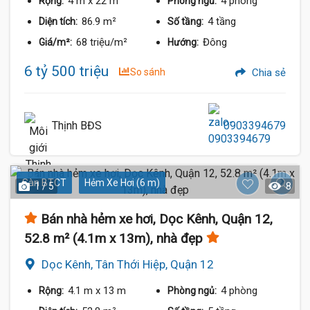
4 m
x 22 m
4 phòng
Rộng:
Phòng ngủ:
86.9 m²
4 tầng
Diện tích:
Số tầng:
68 triệu/m²
Đông
Giá/m²:
Hướng:
6 tỷ 500 triệu
So sánh
Chia sẻ
Thịnh BĐS
0903394679
Sàn BTCT
Hẻm Xe Hơi (6 m)
1 / 5
8
Bán nhà hẻm xe hơi, Dọc Kênh, Quận 12,
52.8 m² (4.1m x 13m), nhà đẹp
Dọc Kênh, Tân Thới Hiệp, Quận 12
4.1 m
x 13 m
4 phòng
Rộng:
Phòng ngủ: