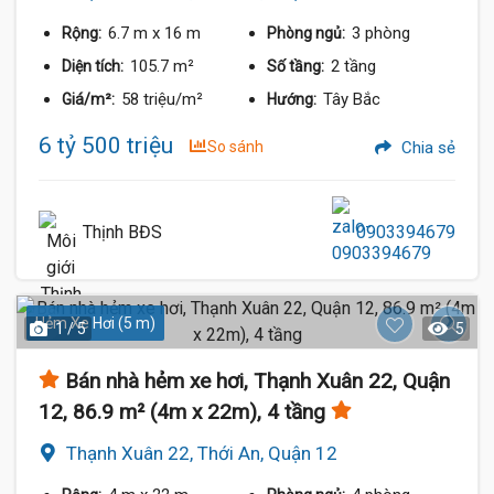
6.7 m
x 16 m
3 phòng
Rộng:
Phòng ngủ:
105.7 m²
2 tầng
Diện tích:
Số tầng:
58 triệu/m²
Tây Bắc
Giá/m²:
Hướng:
6 tỷ 500 triệu
So sánh
Chia sẻ
Thịnh BĐS
0903394679
Hẻm Xe Hơi (5 m)
1 / 5
5
Bán nhà hẻm xe hơi, Thạnh Xuân 22, Quận
12, 86.9 m² (4m x 22m), 4 tầng
Thạnh Xuân 22, Thới An, Quận 12