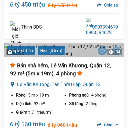
6 tỷ 450 triệu
6 tỷ 650 triệu
Chia sẻ
Thịnh BĐS
0903394679
Gần Mặt Tiền
Hẻm (3.5 m)
1 / 3
34
Bán nhà hẻm, Lê Văn Khương, Quận 12,
92 m² (5m x 19m), 4 phòng
Lê Văn Khương, Tân Thới Hiệp, Quận 12
5 m
x 19 m
4 phòng
Rộng:
Phòng ngủ:
92 m²
2 tầng
Diện tích:
Số tầng:
71 triệu/m²
Giá/m²:
6 tỷ 560 triệu
6 tỷ 960 triệu
Chia sẻ