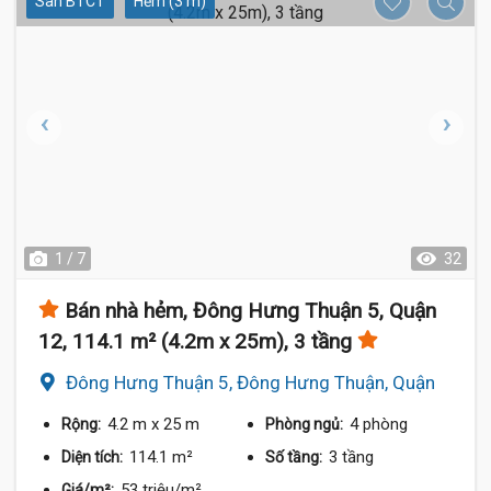
Sàn BTCT
Hẻm (3 m)
1 / 7
32
Bán nhà hẻm, Đông Hưng Thuận 5, Quận
12, 114.1 m² (4.2m x 25m), 3 tầng
Đông Hưng Thuận 5, Đông Hưng Thuận, Quận
12
4.2 m
x 25 m
4 phòng
Rộng:
Phòng ngủ:
114.1 m²
3 tầng
Diện tích:
Số tầng:
53 triệu/m²
Giá/m²: