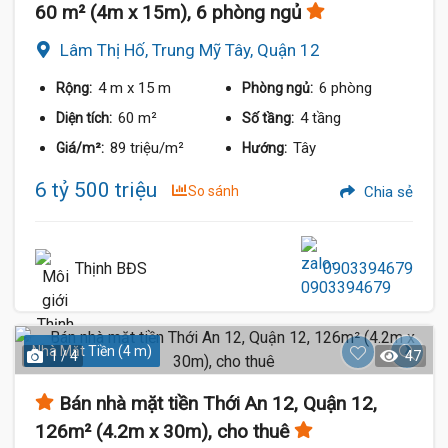
60 m² (4m x 15m), 6 phòng ngủ
Lâm Thị Hố, Trung Mỹ Tây, Quận 12
4 m
x 15 m
6 phòng
Rộng:
Phòng ngủ:
60 m²
4 tầng
Diện tích:
Số tầng:
89 triệu/m²
Tây
Giá/m²:
Hướng:
6 tỷ 500 triệu
So sánh
Chia sẻ
Thịnh BĐS
0903394679
Nhà Mặt Tiền (4 m)
1 / 4
47
Bán nhà mặt tiền Thới An 12, Quận 12,
126m² (4.2m x 30m), cho thuê