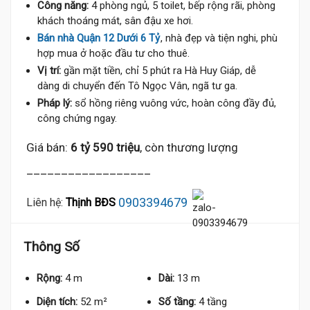
Công năng:
4 phòng ngủ, 5 toilet, bếp rộng rãi, phòng
khách thoáng mát, sân đậu xe hơi.
Bán nhà Quận 12 Dưới 6 Tỷ
, nhà đẹp và tiện nghi, phù
hợp mua ở hoặc đầu tư cho thuê.
Vị trí:
gần mặt tiền, chỉ 5 phút ra Hà Huy Giáp, dễ
dàng di chuyển đến Tô Ngọc Vân, ngã tư ga.
Pháp lý:
sổ hồng riêng vuông vức, hoàn công đầy đủ,
công chứng ngay.
Giá bán:
6 tỷ 590 triệu
, còn thương lượng
__________________
0903394679
Liên hệ:
Thịnh BĐS
Thông Số
Rộng:
4 m
Dài:
13 m
Diện tích:
52 m²
Số tầng:
4 tầng