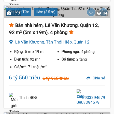
Gần Mặt Tiền
Hẻm (3.5 m)
1 / 3
34
Bán nhà hẻm, Lê Văn Khương, Quận 12,
92 m² (5m x 19m), 4 phòng
Lê Văn Khương, Tân Thới Hiệp, Quận 12
5 m
x 19 m
4 phòng
Rộng:
Phòng ngủ:
92 m²
2 tầng
Diện tích:
Số tầng:
71 triệu/m²
Giá/m²:
6 tỷ 560 triệu
6 tỷ 960 triệu
Chia sẻ
Thịnh BĐS
0903394679