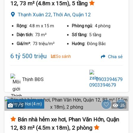
12, 73 m² (4.8m x 15m), 5 tầng
Thạnh Xuân 22, Thới An, Quận 12
4.8 m
x 15 m
4 phòng
Rộng:
Phòng ngủ:
73 m²
5 tầng
Diện tích:
Số tầng:
73 triệu/m²
Đông Bắc
Giá/m²:
Hướng:
6 tỷ 500 triệu
So sánh
Chia sẻ
Thịnh BĐS
0903394679
Hẻm Xe Hơi (4 m)
1 / 5
26
Bán nhà hẻm xe hơi, Phan Văn Hớn, Quận
12, 83 m² (4.5m x 18m), 2 phòng