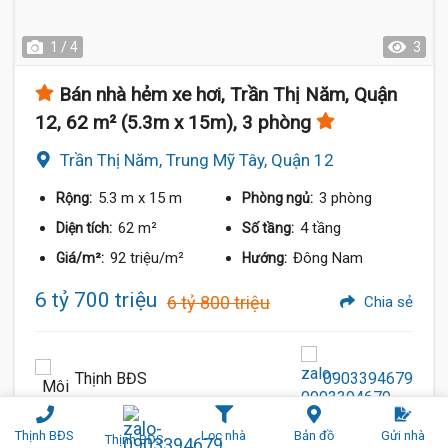
1 / 4
3
Bán nhà hẻm xe hơi, Trần Thị Năm, Quận
12, 62 m² (5.3m x 15m), 3 phòng
Trần Thị Năm, Trung Mỹ Tây, Quận 12
5.3 m
x 15 m
3 phòng
Rộng:
Phòng ngủ:
62 m²
4 tầng
Diện tích:
Số tầng:
92 triệu/m²
Đông Nam
Giá/m²:
Hướng:
6 tỷ 700 triệu
6 tỷ 800 triệu
Chia sẻ
Thịnh BĐS
0903394679
Thịnh BĐS
Lọc nhà
Bản đồ
Gửi nhà
Thịnh BĐS