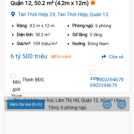
Quận 12, 50.2 m² (4.2m x 12m)
Tân Thới Hiệp 29, Tân Thới Hiệp, Quận 12
4.2 m
x 12 m
6 phòng
Rộng:
Phòng ngủ:
50.2 m²
5 tầng
Diện tích:
Số tầng:
109 triệu/m²
Đông Nam
Giá/m²:
Hướng:
6 tỷ 500 triệu
So sánh
Chia sẻ
Thịnh BĐS
0903394679
Hẻm Xe Hơi (6 m)