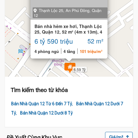
Thạnh Lộc 25, An Phú Đông, Quận
12
Bán nhà hẻm xe hơi, Thạnh Lộc
25, Quận 12, 52 m² (4m x 13m), 4
phòng
6 tỷ 590 triệu
52 m²
4 phòng ngủ
4 tầng
101 triệu/m²
6.59 Tỷ
Tìm kiếm theo từ khóa
6
,
Bán Nhà Quận 12 Từ 6 Đến 7 Tỷ
Bán Nhà Quận 12 Dưới 7
,
Tỷ
Bán Nhà Quận 12 Dưới 8 Tỷ
Đề Xuất Cùng Khu Vực
Giá/m²