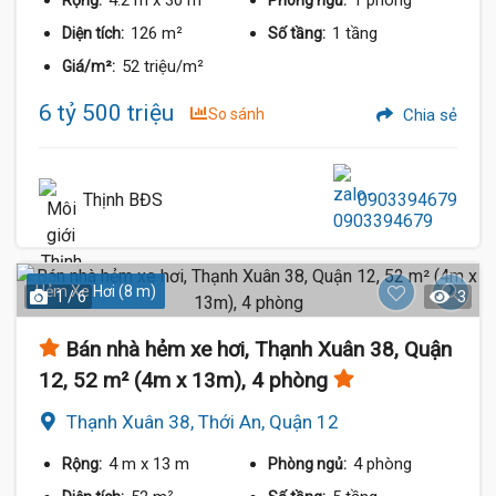
4.2 m
x 30 m
1 phòng
Rộng:
Phòng ngủ:
126 m²
1 tầng
Diện tích:
Số tầng:
52 triệu/m²
Giá/m²:
6 tỷ 500 triệu
So sánh
Chia sẻ
Thịnh BĐS
0903394679
Hẻm Xe Hơi (8 m)
1 / 6
3
Bán nhà hẻm xe hơi, Thạnh Xuân 38, Quận
12, 52 m² (4m x 13m), 4 phòng
Thạnh Xuân 38, Thới An, Quận 12
4 m
x 13 m
4 phòng
Rộng:
Phòng ngủ: