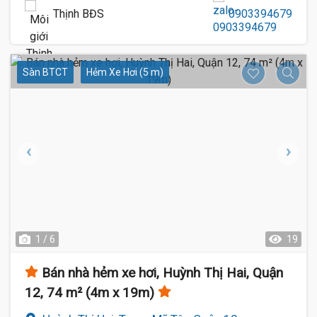
Thịnh BĐS
0903394679
Sàn BTCT
Hẻm Xe Hơi (5 m)
1 / 6
19
Bán nhà hẻm xe hơi, Huỳnh Thị Hai, Quận
12, 74 m² (4m x 19m)