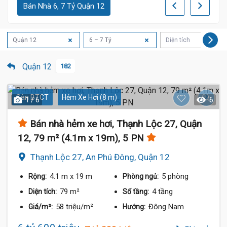
Bán Nhà 6, 7 Tỷ Quận 12
Quận 12
6 – 7 Tỷ
Diện tích
Quận 12
182
Sàn BTCT
Hẻm Xe Hơi (8 m)
1 / 6
6
Bán nhà hẻm xe hơi, Thạnh Lộc 27, Quận
12, 79 m² (4.1m x 19m), 5 PN
Thạnh Lộc 27, An Phú Đông, Quận 12
4.1 m
x 19 m
5 phòng
Rộng:
Phòng ngủ:
79 m²
4 tầng
Diện tích:
Số tầng:
58 triệu/m²
Đông Nam
Giá/m²:
Hướng: