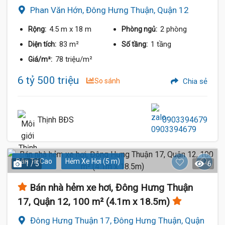
Phan Văn Hớn, Đông Hưng Thuận, Quận 12
4.5 m
x 18 m
2 phòng
Rộng:
Phòng ngủ:
83 m²
1 tầng
Diện tích:
Số tầng:
78 triệu/m²
Giá/m²:
6 tỷ 500 triệu
So sánh
Chia sẻ
Thịnh BĐS
0903394679
Dân Trí Cao
Hẻm Xe Hơi (5 m)
1 / 5
6
Bán nhà hẻm xe hơi, Đông Hưng Thuận
17, Quận 12, 100 m² (4.1m x 18.5m)
Đông Hưng Thuận 17, Đông Hưng Thuận, Quận