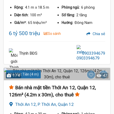
12
4.1 m
x 18.5 m
6 phòng
Rộng:
Phòng ngủ:
100 m²
2 tầng
Diện tích:
Số tầng:
65 triệu/m²
Đông Nam
Giá/m²:
Hướng:
6 tỷ 500 triệu
So sánh
Chia sẻ
Thịnh BĐS
0903394679
Nhà Mặt Tiền (4 m)
1 / 4
47
Bán nhà mặt tiền Thới An 12, Quận 12,
126m² (4.2m x 30m), cho thuê
Thới An 12, P. Thới An, Quận 12