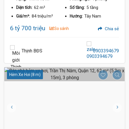
62 m²
5 tầng
Diện tích:
Số tầng:
84 triệu/m²
Tây Nam
Giá/m²:
Hướng:
6 tỷ 700 triệu
So sánh
Chia sẻ
Thịnh BĐS
0903394679
Hẻm Xe Hơi (8 m)