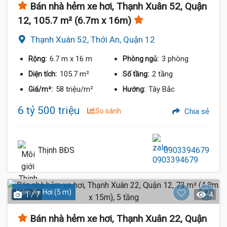
Bán nhà hẻm xe hơi, Thạnh Xuân 52, Quận
12, 105.7 m² (6.7m x 16m)
Thạnh Xuân 52, Thới An, Quận 12
6.7 m
x 16 m
3 phòng
Rộng:
Phòng ngủ:
105.7 m²
2 tầng
Diện tích:
Số tầng:
58 triệu/m²
Tây Bắc
Giá/m²:
Hướng:
6 tỷ 500 triệu
So sánh
Chia sẻ
Thịnh BĐS
0903394679
Hẻm Xe Hơi (5 m)
1 / 7
4
Bán nhà hẻm xe hơi, Thạnh Xuân 22, Quận