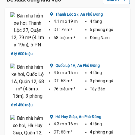
Thạnh Lộc 27,
An Phú Đông
4.1 m
x 19 m
4 tầng
DT:
79 m²
5 phòng
ngủ
58 triệu/m²
Đông Nam
6 tỷ 600 triệu
6 tỷ 3
Quốc Lộ 1A,
An Phú Đông
4.5 m
x 15 m
4 tầng
DT:
68 m²
3 phòng
ngủ
76 triệu/m²
Tây Bắc
6 tỷ 450 triệu
6 tỷ 3
Hà Huy Giáp,
An Phú Đông
4.3 m
x 16 m
4 tầng
DT:
68 m²
4 phòng
ngủ