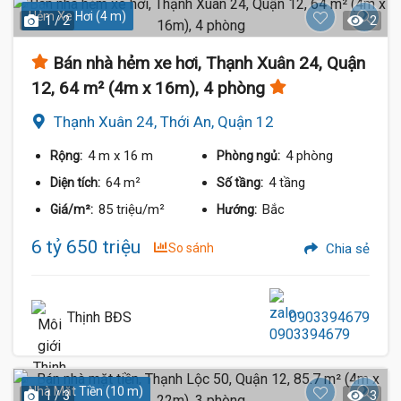
Hẻm Xe Hơi (4 m)
1 / 2
2
Bán nhà hẻm xe hơi, Thạnh Xuân 24, Quận
12, 64 m² (4m x 16m), 4 phòng
Thạnh Xuân 24, Thới An, Quận 12
4 m
x 16 m
4 phòng
Rộng:
Phòng ngủ:
64 m²
4 tầng
Diện tích:
Số tầng:
85 triệu/m²
Bắc
Giá/m²:
Hướng:
6 tỷ 650 triệu
So sánh
Chia sẻ
Thịnh BĐS
0903394679
Nhà Mặt Tiền (10 m)
1 / 3
3