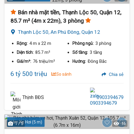
Bán nhà mặt tiền, Thạnh Lộc 50, Quận 12,
85.7 m² (4m x 22m), 3 phòng
Thạnh Lộc 50, An Phú Đông, Quận 12
4 m
x 22 m
3 phòng
Rộng:
Phòng ngủ:
85.7 m²
3 tầng
Diện tích:
Số tầng:
76 triệu/m²
Đông Bắc
Giá/m²:
Hướng:
6 tỷ 500 triệu
So sánh
Chia sẻ
Thịnh BĐS
0903394679
Hẻm Xe Hơi (5 m)
1 / 5
16