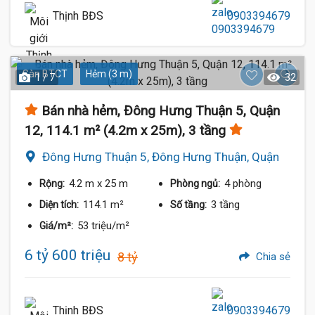
Thịnh BĐS
0903394679
Sàn BTCT
Hẻm (3 m)
1 / 7
32
Bán nhà hẻm, Đông Hưng Thuận 5, Quận
12, 114.1 m² (4.2m x 25m), 3 tầng
Đông Hưng Thuận 5, Đông Hưng Thuận, Quận
12
4.2 m
x 25 m
4 phòng
Rộng:
Phòng ngủ:
114.1 m²
3 tầng
Diện tích:
Số tầng:
53 triệu/m²
Giá/m²:
6 tỷ 600 triệu
8 tỷ
Chia sẻ
Thịnh BĐS
0903394679