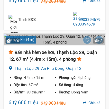
6 tỷ 600 triệu
7 tỷ 200 triệu
Chia sẻ
Thịnh BĐS
0903394679
Hẻm Xe Hơi (4 m)
1 / 6
3
Bán nhà hẻm xe hơi, Thạnh Lộc 29, Quận
12, 67 m² (4.4m x 15m), 4 phòng
Thạnh Lộc 29, An Phú Đông, Quận 12
4.4 m
x 15 m
4 phòng
Rộng:
Phòng ngủ:
67 m²
4 tầng
Diện tích:
Số tầng:
83 triệu/m²
Đông Nam
Giá/m²:
Hướng:
6 tỷ 600 triệu
6 tỷ 900 triệu
Chia sẻ