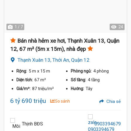
1 / 7
24
Bán nhà hẻm xe hơi, Thạnh Xuân 13, Quận
12, 67 m² (5m x 15m), nhà đẹp
Thạnh Xuân 13, Thới An, Quận 12
5 m
x 15 m
4 phòng
Rộng:
Phòng ngủ:
67 m²
4 tầng
Diện tích:
Số tầng:
87 triệu/m²
Tây
Giá/m²:
Hướng:
6 tỷ 690 triệu
So sánh
Chia sẻ
Thịnh BĐS
0903394679