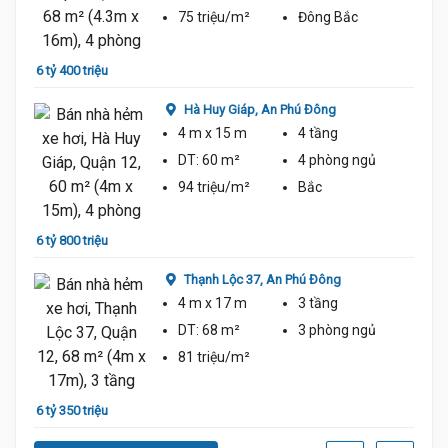
75 triệu/m²
Đông Bắc
6 tỷ 400 triệu
6 tỷ 9
Hà Huy Giáp,
An Phú Đông
4 m
x 15 m
4 tầng
DT:
60 m²
4 phòng
ngủ
94 triệu/m²
Bắc
6 tỷ 800 triệu
7 tỷ 1
Thạnh Lộc 37,
An Phú Đông
4 m
x 17 m
3 tầng
DT:
68 m²
3 phòng
ngủ
81 triệu/m²
6 tỷ 350 triệu
5 tỷ 9