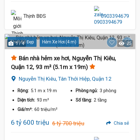
Thịnh BĐS
0903394679
Thiết Kế Đẹp
Hẻm Xe Hơi (4 m)
1 / 4
25
Bán nhà hẻm xe hơi, Nguyễn Thị Kiêu,
Quận 12, 93 m² (5.1m x 19m)
Nguyễn Thị Kiêu, Tân Thới Hiệp, Quận 12
5.1 m
x 19 m
3 phòng
Rộng:
Phòng ngủ:
93 m²
2 tầng
Diện tích:
Số tầng:
60 triệu/m²
Giá/m²:
6 tỷ 600 triệu
6 tỷ 700 triệu
Chia sẻ