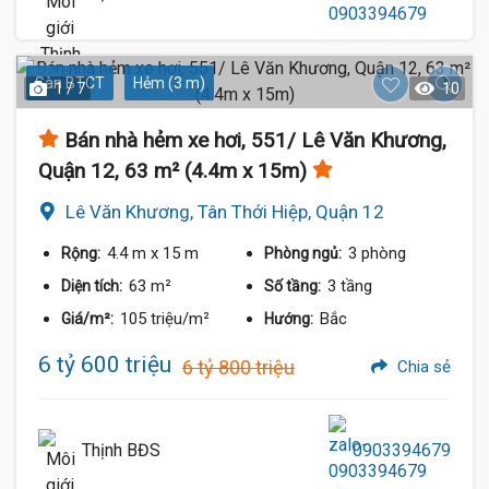
Sàn BTCT
Hẻm (3 m)
1 / 7
10
Bán nhà hẻm xe hơi, 551/ Lê Văn Khương,
Quận 12, 63 m² (4.4m x 15m)
Lê Văn Khương, Tân Thới Hiệp, Quận 12
4.4 m
x 15 m
3 phòng
Rộng:
Phòng ngủ:
63 m²
3 tầng
Diện tích:
Số tầng:
105 triệu/m²
Bắc
Giá/m²:
Hướng:
6 tỷ 600 triệu
6 tỷ 800 triệu
Chia sẻ
Thịnh BĐS
0903394679