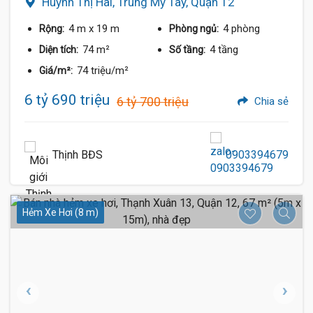
Huỳnh Thị Hai, Trung Mỹ Tây, Quận 12
4 m
x 19 m
4 phòng
Rộng:
Phòng ngủ:
74 m²
4 tầng
Diện tích:
Số tầng:
74 triệu/m²
Giá/m²:
6 tỷ 690 triệu
6 tỷ 700 triệu
Chia sẻ
Thịnh BĐS
0903394679
Hẻm Xe Hơi (8 m)