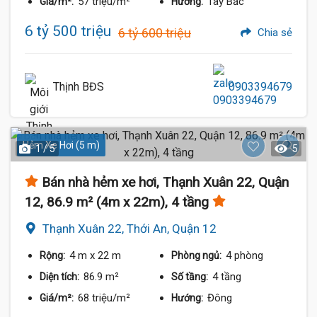
57 triệu/m²
Tây Bắc
Giá/m²:
Hướng:
6 tỷ 500 triệu
6 tỷ 600 triệu
Chia sẻ
Thịnh BĐS
0903394679
Hẻm Xe Hơi (5 m)
1 / 5
5
Bán nhà hẻm xe hơi, Thạnh Xuân 22, Quận
12, 86.9 m² (4m x 22m), 4 tầng
Thạnh Xuân 22, Thới An, Quận 12
4 m
x 22 m
4 phòng
Rộng:
Phòng ngủ:
86.9 m²
4 tầng
Diện tích:
Số tầng:
68 triệu/m²
Đông
Giá/m²:
Hướng: