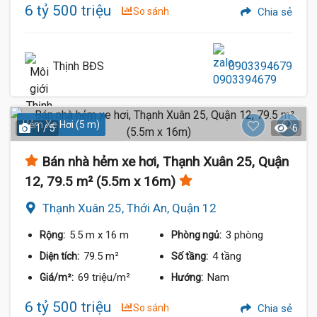
6 tỷ 500 triệu
So sánh
Chia sẻ
Thịnh BĐS
0903394679
Hẻm Xe Hơi (5 m)
1 / 5
6
Bán nhà hẻm xe hơi, Thạnh Xuân 25, Quận
12, 79.5 m² (5.5m x 16m)
Thạnh Xuân 25, Thới An, Quận 12
5.5 m
x 16 m
3 phòng
Rộng:
Phòng ngủ:
79.5 m²
4 tầng
Diện tích:
Số tầng:
69 triệu/m²
Nam
Giá/m²:
Hướng:
6 tỷ 500 triệu
So sánh
Chia sẻ