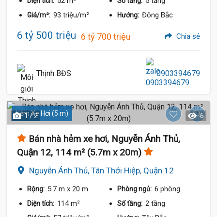
52 m²
5 tầng
Diện tích:
Số tầng:
93 triệu/m²
Đông Bắc
Giá/m²:
Hướng:
6 tỷ 500 triệu
6 tỷ 700 triệu
Chia sẻ
Thịnh BĐS
0903394679
Hẻm Xe Hơi (5 m)
1 / 2
6
Bán nhà hẻm xe hơi, Nguyễn Ánh Thủ,
Quận 12, 114 m² (5.7m x 20m)
Nguyễn Ánh Thủ, Tân Thới Hiệp, Quận 12
5.7 m
x 20 m
6 phòng
Rộng:
Phòng ngủ:
114 m²
2 tầng
Diện tích:
Số tầng: