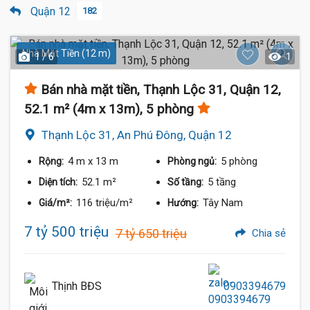
Quận 12
182
Nhà Mặt Tiền (12 m)
1 / 6
1
Bán nhà mặt tiền, Thạnh Lộc 31, Quận 12,
52.1 m² (4m x 13m), 5 phòng
Thạnh Lộc 31, An Phú Đông, Quận 12
4 m
x 13 m
5 phòng
Rộng:
Phòng ngủ:
52.1 m²
5 tầng
Diện tích:
Số tầng:
116 triệu/m²
Tây Nam
Giá/m²:
Hướng:
7 tỷ 500 triệu
7 tỷ 650 triệu
Chia sẻ
Thịnh BĐS
0903394679