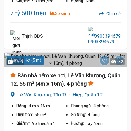
93 triệu/m²
Nam
Giá/m²:
Hướng:
7 tỷ 500 triệu
So sánh
Chia sẻ
Thịnh BĐS
0903394679
Hẻm Xe Hơi (5 m)
1 / 6
32
Bán nhà hẻm xe hơi, Lê Văn Khương, Quận
12, 65 m² (4m x 16m), 4 phòng
Lê Văn Khương, Tân Thới Hiệp, Quận 12
4 m
x 16 m
4 phòng
Rộng:
Phòng ngủ:
65 m²
4 tầng
Diện tích:
Số tầng:
96 triệu/m²
Tây Nam
Giá/m²:
Hướng: