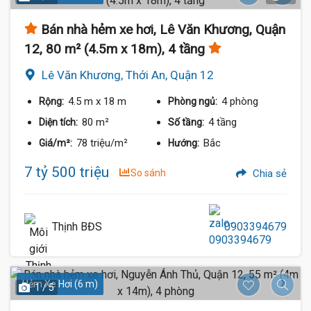
Bán nhà hẻm xe hơi, Lê Văn Khương, Quận
12, 80 m² (4.5m x 18m), 4 tầng
Lê Văn Khương, Thới An, Quận 12
4.5 m
x 18 m
4 phòng
Rộng:
Phòng ngủ:
80 m²
4 tầng
Diện tích:
Số tầng:
78 triệu/m²
Bắc
Giá/m²:
Hướng:
7 tỷ 500 triệu
So sánh
Chia sẻ
Thịnh BĐS
0903394679
Hẻm Xe Hơi (6 m)
1 / 5