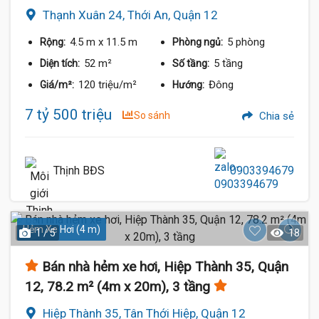
Thạnh Xuân 24, Thới An, Quận 12
4.5 m
x 11.5 m
5 phòng
Rộng:
Phòng ngủ:
52 m²
5 tầng
Diện tích:
Số tầng:
120 triệu/m²
Đông
Giá/m²:
Hướng:
7 tỷ 500 triệu
So sánh
Chia sẻ
Thịnh BĐS
0903394679
Hẻm Xe Hơi (4 m)
1 / 5
18
Bán nhà hẻm xe hơi, Hiệp Thành 35, Quận
12, 78.2 m² (4m x 20m), 3 tầng
Hiệp Thành 35, Tân Thới Hiệp, Quận 12