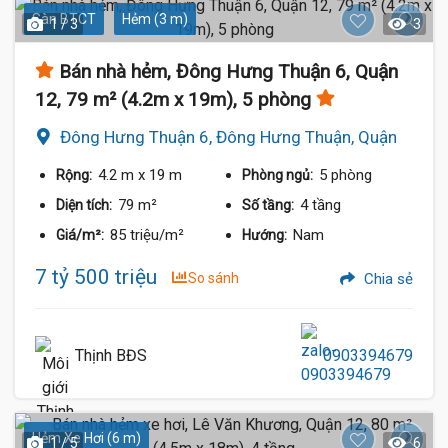
Sàn BTCT
Hẻm (3 m)
1 / 3
3
Bán nhà hẻm, Đông Hưng Thuận 6, Quận
12, 79 m² (4.2m x 19m), 5 phòng
Đông Hưng Thuận 6, Đông Hưng Thuận, Quận
12
4.2 m
x 19 m
5 phòng
Rộng:
Phòng ngủ:
79 m²
4 tầng
Diện tích:
Số tầng:
85 triệu/m²
Nam
Giá/m²:
Hướng:
7 tỷ 500 triệu
So sánh
Chia sẻ
Thịnh BĐS
0903394679
Hẻm Xe Hơi (6 m)
1 / 5
6