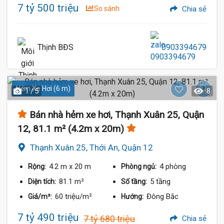
7 tỷ 500 triệu
So sánh
Chia sẻ
Thịnh BĐS
0903394679
Hẻm Xe Hơi (6 m)
1 / 5
8
Bán nhà hẻm xe hơi, Thạnh Xuân 25, Quận
12, 81.1 m² (4.2m x 20m)
Thạnh Xuân 25, Thới An, Quận 12
4.2 m
x 20 m
4 phòng
Rộng:
Phòng ngủ:
81.1 m²
5 tầng
Diện tích:
Số tầng:
60 triệu/m²
Đông Bắc
Giá/m²:
Hướng:
7 tỷ 490 triệu
7 tỷ 680 triệu
Chia sẻ