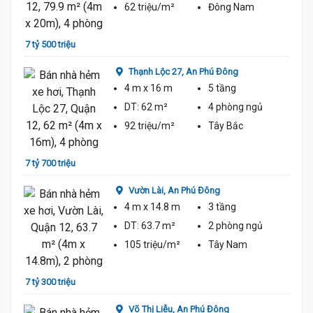
62 triệu/m²
Đông Nam
7 tỷ 500 triệu
7 tỷ 1
Thạnh Lộc 27,
An Phú Đông
4 m
x 16 m
5 tầng
DT:
62 m²
4 phòng
ngủ
92 triệu/m²
Tây Bắc
7 tỷ 700 triệu
7 tỷ 9
Vườn Lài,
An Phú Đông
4 m
x 14.8 m
3 tầng
DT:
63.7 m²
2 phòng
ngủ
105 triệu/m²
Tây Nam
7 tỷ 300 triệu
7 tỷ 9
Võ Thị Liễu,
An Phú Đông