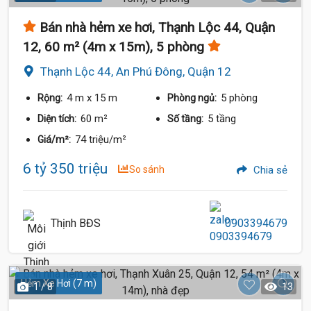
Bán nhà hẻm xe hơi, Thạnh Lộc 44, Quận
12, 60 m² (4m x 15m), 5 phòng
Thạnh Lộc 44, An Phú Đông, Quận 12
4 m
x 15 m
5 phòng
Rộng:
Phòng ngủ:
60 m²
5 tầng
Diện tích:
Số tầng:
74 triệu/m²
Giá/m²:
6 tỷ 350 triệu
So sánh
Chia sẻ
Thịnh BĐS
0903394679
Hẻm Xe Hơi (7 m)
1 / 8
13