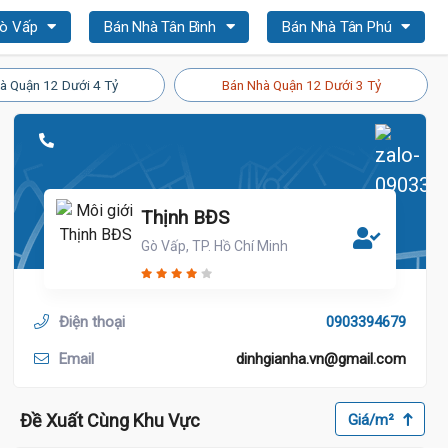
Gò Vấp
Bán Nhà Tân Bình
Bán Nhà Tân Phú
à Quận 12 Dưới 4 Tỷ
Bán Nhà Quận 12 Dưới 3 Tỷ
Thịnh BĐS
Gò Vấp, TP. Hồ Chí Minh
Điện thoại
0903394679
Email
dinhgianha.vn@gmail.com
Đề Xuất Cùng Khu Vực
Giá/m²