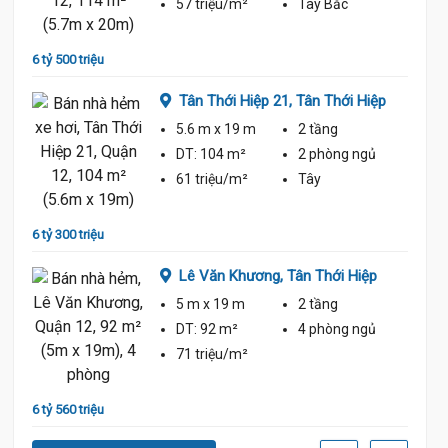
57 triệu/m²
Tây Bắc
6 tỷ 500 triệu
6 tỷ 70
y
Tân Thới Hiệp 21,
Tân Thới Hiệp
5.6 m
x 19 m
2 tầng
ủ
DT:
104 m²
2 phòng
ngủ
61 triệu/m²
Tây
6 tỷ 300 triệu
6 tỷ
y
Lê Văn Khương,
Tân Thới Hiệp
5 m
x 19 m
2 tầng
ủ
DT:
92 m²
4 phòng
ngủ
71 triệu/m²
6 tỷ 560 triệu
6 tỷ 80