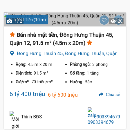
Nhà Mặt Tiền (10 m)
1 / 2
20
Bán nhà mặt tiền, Đông Hưng Thuận 45,
Quận 12, 91.5 m² (4.5m x 20m)
Đông Hưng Thuận 45, Đông Hưng Thuận, Quận
12
4.5 m
x 20 m
3 phòng
Rộng:
Phòng ngủ:
91.5 m²
1 tầng
Diện tích:
Số tầng:
70 triệu/m²
Bắc
Giá/m²:
Hướng:
6 tỷ 400 triệu
6 tỷ 600 triệu
Chia sẻ
Thịnh BĐS
0903394679