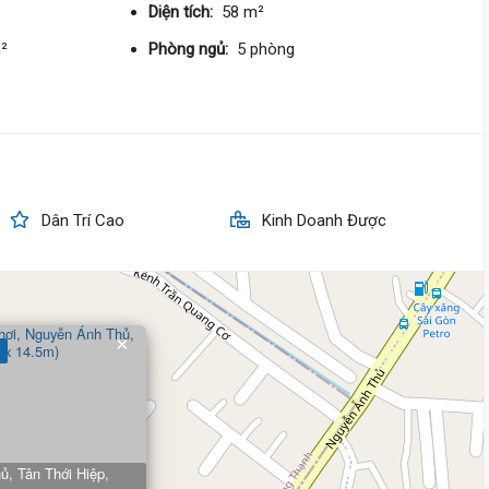
69 triệu/m²
Tây Bắc
Diện tích:
58 m²
m²
Phòng ngủ:
5 phòng
5 tỷ 200 triệu
Nguyễn Ánh Thủ,
Trung Mỹ Tâ
4.5 m
x 23 m
3 tầng
DT:
104 m²
4 phòng
ng
64 triệu/m²
Tây
Dân Trí Cao
Kinh Doanh Được
7 tỷ 650 triệu
Nguyễn Ánh Thủ,
Trung Mỹ Tâ
5.8 m
x 21.7 m
4 tầng
×
DT:
125 m²
5 phòng
ng
55 triệu/m²
7 tỷ 700 triệu
, Tân Thới Hiệp,