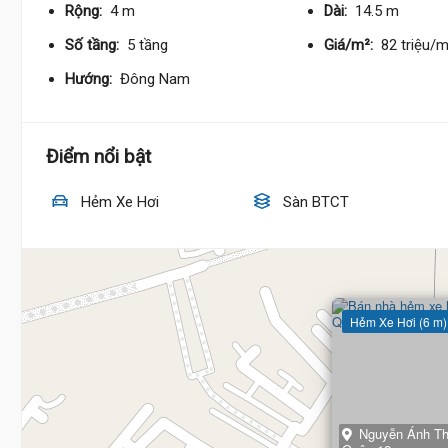
Rộng:
4 m
Dài:
14.5 m
Số tầng:
5 tầng
Giá/m²:
82 triệu/
Hướng:
Đông Nam
Điểm nổi bật
Hẻm Xe Hơi
Sàn BTCT
Hẻm Xe Hơi (6 m)
Nguyễn Ánh Thủ