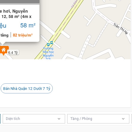
e hơi, Nguyễn
12, 58 m² (4m x
iệu
58 m²
 tầng
82 triệu/m²
6.4 Tỷ
Tỷ
Bán Nhà Quận 12 Dưới 7 Tỷ
Diện tích
Tầng / Phòng