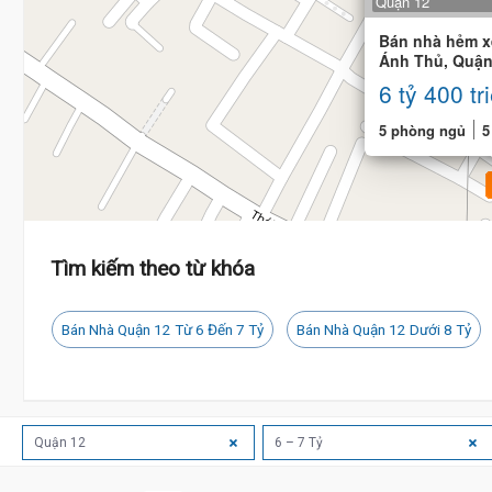
Quận 12
Bán nhà hẻm x
Ánh Thủ, Quận 
14.5m)
6 tỷ 400 tr
5 phòng ngủ
5
6.35 
Tìm kiếm theo từ khóa
Bán Nhà Quận 12 Từ 6 Đến 7 Tỷ
Bán Nhà Quận 12 Dưới 8 Tỷ
Quận 12
6 – 7 Tỷ