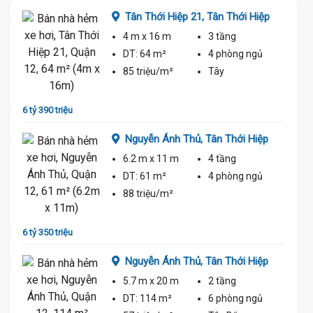
y
Tân Thới Hiệp 21,
Tân Thới Hiệp
4 m
x 16 m
3 tầng
ủ
DT:
64 m²
4 phòng
ngủ
85 triệu/m²
Tây
6 tỷ 390 triệu
6 tỷ 60
Nguyễn Ánh Thủ,
Tân Thới Hiệp
6.2 m
x 11 m
4 tầng
ủ
DT:
61 m²
4 phòng
ngủ
88 triệu/m²
6 tỷ 350 triệu
6 tỷ 70
Nguyễn Ánh Thủ,
Tân Thới Hiệp
5.7 m
x 20 m
2 tầng
ủ
DT:
114 m²
6 phòng
ngủ