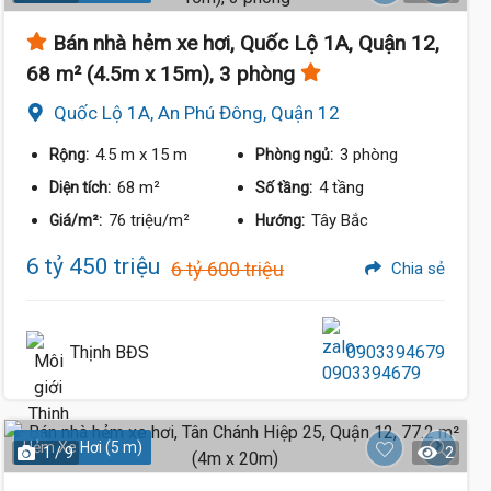
Bán nhà hẻm xe hơi, Quốc Lộ 1A, Quận 12,
68 m² (4.5m x 15m), 3 phòng
Quốc Lộ 1A, An Phú Đông, Quận 12
4.5 m
x 15 m
3 phòng
Rộng:
Phòng ngủ:
68 m²
4 tầng
Diện tích:
Số tầng:
76 triệu/m²
Tây Bắc
Giá/m²:
Hướng:
6 tỷ 450 triệu
6 tỷ 600 triệu
Chia sẻ
Thịnh BĐS
0903394679
Hẻm Xe Hơi (5 m)
1 / 9
2