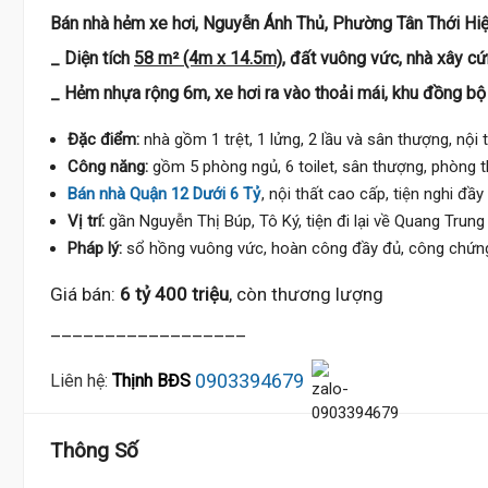
Bán nhà hẻm xe hơi, Nguyễn Ánh Thủ, Phường Tân Thới Hiệ
_ Diện tích
58 m² (4m x 14.5m)
, đất vuông vức, nhà xây cứ
_ Hẻm nhựa rộng 6m, xe hơi ra vào thoải mái, khu đồng bộ
Đặc điểm:
nhà gồm 1 trệt, 1 lửng, 2 lầu và sân thượng, nội 
Công năng:
gồm 5 phòng ngủ, 6 toilet, sân thượng, phòng t
Bán nhà Quận 12 Dưới 6 Tỷ
, nội thất cao cấp, tiện nghi đầy
Vị trí:
gần Nguyễn Thị Búp, Tô Ký, tiện đi lại về Quang Trung
Pháp lý:
sổ hồng vuông vức, hoàn công đầy đủ, công chứng
Giá bán:
6 tỷ 400 triệu
, còn thương lượng
__________________
0903394679
Liên hệ:
Thịnh BĐS
Thông Số