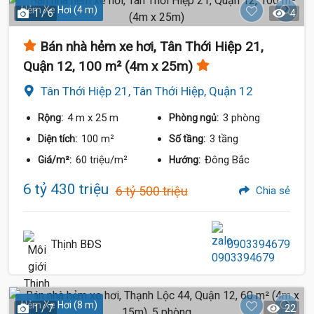
Hẻm Xe Hơi (4 m)
1 / 6
4
Bán nhà hẻm xe hơi, Tân Thới Hiệp 21,
Quận 12, 100 m² (4m x 25m)
Tân Thới Hiệp 21, Tân Thới Hiệp, Quận 12
4 m
x 25 m
3 phòng
Rộng:
Phòng ngủ:
100 m²
3 tầng
Diện tích:
Số tầng:
60 triệu/m²
Đông Bắc
Giá/m²:
Hướng:
6 tỷ 430 triệu
6 tỷ 500 triệu
Chia sẻ
Thịnh BĐS
0903394679
Hẻm Xe Hơi (8 m)
1 / 7
22