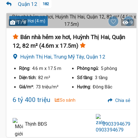
Quận 12
182
Hẻm Xe Hơi (4 m)
1 / 8
9
Bán nhà hẻm xe hơi, Huỳnh Thị Hai, Quận
12, 82 m² (4.6m x 17.5m)
Huỳnh Thị Hai, Trung Mỹ Tây, Quận 12
4.6 m
x 17.5 m
5 phòng
Rộng:
Phòng ngủ:
82 m²
3 tầng
Diện tích:
Số tầng:
73 triệu/m²
Đông Bắc
Giá/m²:
Hướng:
6 tỷ 400 triệu
So sánh
Chia sẻ
Thịnh BĐS
0903394679