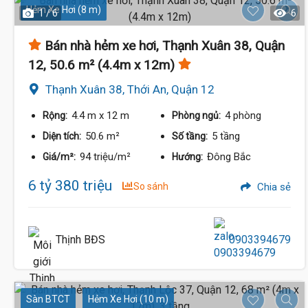
Hẻm Xe Hơi (8 m)
1 / 6
6
Bán nhà hẻm xe hơi, Thạnh Xuân 38, Quận
6.35 Tỷ
12, 50.6 m² (4.4m x 12m)
Thạnh Xuân 38, Thới An, Quận 12
4.4 m
x 12 m
4 phòng
Rộng:
Phòng ngủ:
6.4 Tỷ
50.6 m²
5 tầng
Diện tích:
Số tầng:
94 triệu/m²
Đông Bắc
Giá/m²:
Hướng:
6 tỷ 380 triệu
So sánh
Chia sẻ
Thịnh BĐS
0903394679
Sàn BTCT
Hẻm Xe Hơi (10 m)