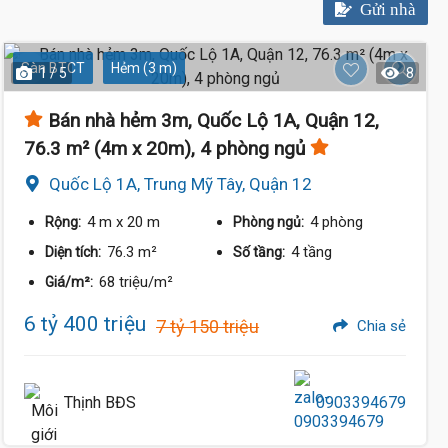
Gửi nhà
Sàn BTCT
Hẻm (3 m)
1 / 5
8
Bán nhà hẻm 3m, Quốc Lộ 1A, Quận 12,
76.3 m² (4m x 20m), 4 phòng ngủ
Quốc Lộ 1A, Trung Mỹ Tây, Quận 12
4 m
x 20 m
4 phòng
Rộng:
Phòng ngủ:
76.3 m²
4 tầng
Diện tích:
Số tầng:
68 triệu/m²
Giá/m²:
6 tỷ 400 triệu
7 tỷ 150 triệu
Chia sẻ
Thịnh BĐS
0903394679