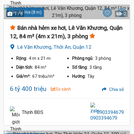
Hẻm Xe Hơi (8 m)
1 / 6
2
Bán nhà hẻm xe hơi, Lê Văn Khương, Quận
12, 84 m² (4m x 21m), 3 phòng
Lê Văn Khương, Thới An, Quận 12
4 m
x 21 m
3 phòng
Rộng:
Phòng ngủ:
84 m²
3 tầng
Diện tích:
Số tầng:
67 triệu/m²
Tây
Giá/m²:
Hướng:
6 tỷ 400 triệu
So sánh
Chia sẻ
Thịnh BĐS
0903394679