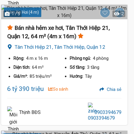
Hẻm Xe Hơi (4 m)
1 / 5
2
Bán nhà hẻm xe hơi, Tân Thới Hiệp 21,
Quận 12, 64 m² (4m x 16m)
Tân Thới Hiệp 21, Tân Thới Hiệp, Quận 12
4 m
x 16 m
4 phòng
Rộng:
Phòng ngủ:
64 m²
3 tầng
Diện tích:
Số tầng:
85 triệu/m²
Tây
Giá/m²:
Hướng:
6 tỷ 390 triệu
So sánh
Chia sẻ
Thịnh BĐS
0903394679