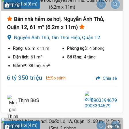
Hẻm Xe Hơi (8 m)
1 / 6
Bán nhà hẻm xe hơi, Nguyễn Ánh Thủ,
Quận 12, 61 m² (6.2m x 11m)
Nguyễn Ánh Thủ, Tân Thới Hiệp, Quận 12
6.2 m
x 11 m
4 phòng
Rộng:
Phòng ngủ:
61 m²
4 tầng
Diện tích:
Số tầng:
88 triệu/m²
Giá/m²:
6 tỷ 350 triệu
So sánh
Chia sẻ
Thịnh BĐS
0903394679
Hẻm Xe Hơi (4 m)
1 / 9
16