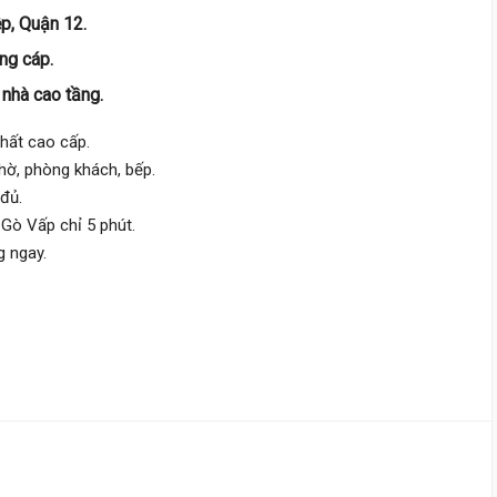
p, Quận 12.
Nguyễn Ánh Thủ,
Trung Mỹ Tâ
ng cáp.
4 m
x 14 m
5 tầng
DT:
55 m²
4 phòng
ng
 nhà cao tầng.
112 triệu/m²
Tây
thất cao cấp.
hờ, phòng khách, bếp.
7 tỷ 500 triệu
 đủ.
Hiệp Thành 13,
Tân Thới Hiệp
 Gò Vấp chỉ 5 phút.
 ngay.
5 m
x 10 m
4 tầng
DT:
50 m²
4 phòng
ng
87 triệu/m²
Bắc
5 tỷ 300 triệu
Hiệp Thành 35,
Tân Thới Hiệp
3.7 m
x 19 m
3 tầng
DT:
70 m²
4 phòng
ng