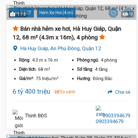
Sàn BTCT
Hẻm Xe Hơi (4 m)
1 / 8
9
Bán nhà hẻm xe hơi, Hà Huy Giáp, Quận
12, 68 m² (4.3m x 16m), 4 phòng
Hà Huy Giáp, An Phú Đông, Quận 12
4.3 m
x 16 m
4 phòng
Rộng:
Phòng ngủ:
68 m²
4 tầng
Diện tích:
Số tầng:
75 triệu/m²
Đông Bắc
Giá/m²:
Hướng:
6 tỷ 400 triệu
So sánh
Chia sẻ
6.45 Tỷ
Thịnh BĐS
0903394679