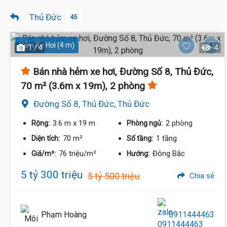
Thủ Đức
45
Hẻm Xe Hơi (4 m)
1 / 4
4
Bán nhà hẻm xe hơi, Đường Số 8, Thủ Đức,
70 m² (3.6m x 19m), 2 phòng
Đường Số 8, Thủ Đức, Thủ Đức
3.6 m
x 19 m
2 phòng
Rộng:
Phòng ngủ:
70 m²
1 tầng
Diện tích:
Số tầng:
76 triệu/m²
Đông Bắc
Giá/m²:
Hướng:
5 tỷ 300 triệu
5 tỷ 500 triệu
Chia sẻ
Phạm Hoàng
0911444463