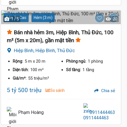
Dân Trí Cao
Hẻm (3 m)
1 / 5
20
Bán nhà hẻm 3m, Hiệp Bình, Thủ Đức, 100
m² (5m x 20m), gần mặt tiền
Hiệp Bình, Hiệp Bình, Thủ Đức
5 m
x 20 m
1 phòng
Rộng:
Phòng ngủ:
100 m²
1 tầng
Diện tích:
Số tầng:
55 triệu/m²
Giá/m²:
5 tỷ 500 triệu
So sánh
Chia sẻ
Phạm Hoàng
0911444463