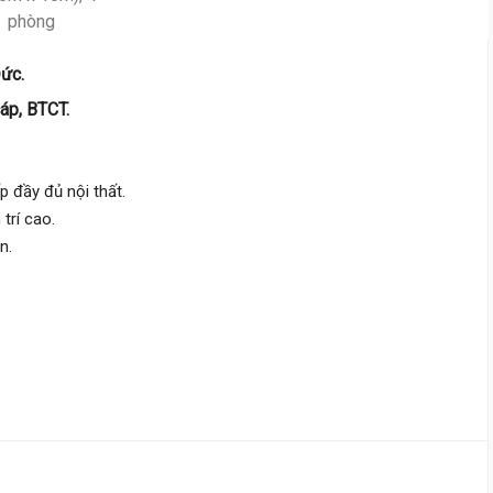
Quốc Lộ 13,
Hiệp Bình
4.1 m
x 13 m
2 tầng
Đức.
DT:
60 m²
2 phòng
ng
áp, BTCT.
105 triệu/m²
Tây Nam
6 tỷ 300 triệu
 đầy đủ nội thất.
 trí cao.
Đường Số 8,
Linh Xuân
n.
4.9 m
x 25 m
1 tầng
DT:
120 m²
2 phòng
ng
53 triệu/m²
6 tỷ 400 triệu
Đường Số 21,
Hiệp Bình
6.2 m
x 13 m
1 tầng