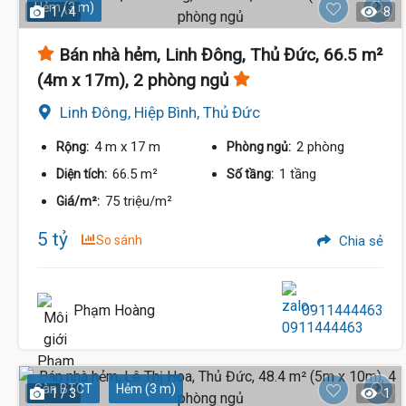
Hẻm (3 m)
1 / 4
8
Bán nhà hẻm, Linh Đông, Thủ Đức, 66.5 m²
(4m x 17m), 2 phòng ngủ
Linh Đông, Hiệp Bình, Thủ Đức
4 m
x 17 m
2 phòng
Rộng:
Phòng ngủ:
66.5 m²
1 tầng
Diện tích:
Số tầng:
75 triệu/m²
Giá/m²:
5 tỷ
So sánh
Chia sẻ
Phạm Hoàng
0911444463
Sàn BTCT
Hẻm (3 m)
1 / 3
1