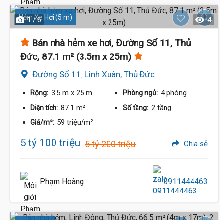
Hẻm Xe Hơi (5 m)
1 / 6
4
Bán nhà hẻm xe hơi, Đường Số 11, Thủ
Đức, 87.1 m² (3.5m x 25m)
Đường Số 11, Linh Xuân, Thủ Đức
3.5 m
x 25 m
4 phòng
Rộng:
Phòng ngủ:
87.1 m²
2 tầng
Diện tích:
Số tầng:
59 triệu/m²
Giá/m²:
5 tỷ 100 triệu
5 tỷ 200 triệu
Chia sẻ
Phạm Hoàng
0911444463