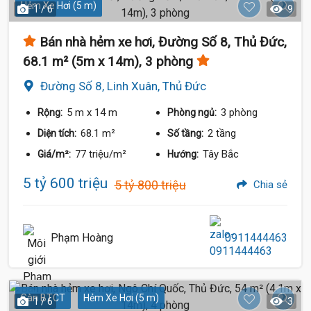
Hẻm Xe Hơi (5 m)
1 / 6
9
Bán nhà hẻm xe hơi, Đường Số 8, Thủ Đức,
68.1 m² (5m x 14m), 3 phòng
Đường Số 8, Linh Xuân, Thủ Đức
5 m
x 14 m
3 phòng
Rộng:
Phòng ngủ:
68.1 m²
2 tầng
Diện tích:
Số tầng:
77 triệu/m²
Tây Bắc
Giá/m²:
Hướng:
5 tỷ 600 triệu
5 tỷ 800 triệu
Chia sẻ
Phạm Hoàng
0911444463
Sàn BTCT
Hẻm Xe Hơi (5 m)
1 / 6
3