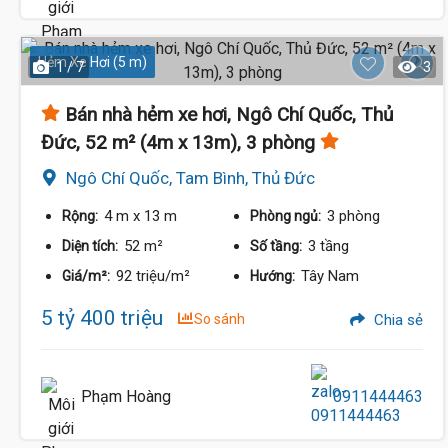
Hẻm Xe Hơi (5 m)
1 / 7
3
Bán nhà hẻm xe hơi, Ngô Chí Quốc, Thủ
Đức, 52 m² (4m x 13m), 3 phòng
Ngô Chí Quốc, Tam Bình, Thủ Đức
4 m
x 13 m
3 phòng
Rộng:
Phòng ngủ:
52 m²
3 tầng
Diện tích:
Số tầng:
92 triệu/m²
Tây Nam
Giá/m²:
Hướng:
5 tỷ 400 triệu
So sánh
Chia sẻ
Phạm Hoàng
0911444463