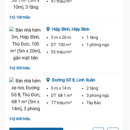
ủ
97 triệu/m²
5 tỷ 100 triệu
4 tỷ 85
Hiệp Bình,
Hiệp Bình
5 m
x 20 m
1 tầng
DT:
100 m²
1 phòng
ngủ
ủ
55 triệu/m²
5 tỷ 500 triệu
5 tỷ 80
Đường Số 8,
Linh Xuân
5 m
x 14 m
2 tầng
DT:
68.1 m²
3 phòng
ngủ
ủ
77 triệu/m²
Tây Bắc
5 tỷ 600 triệu
5 tỷ 80