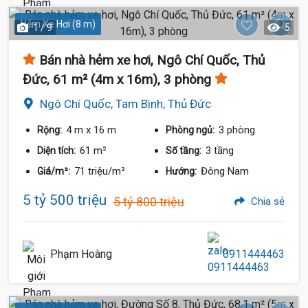
Hẻm Xe Hơi (8 m)
1 / 9
5
Bán nhà hẻm xe hơi, Ngô Chí Quốc, Thủ
Đức, 61 m² (4m x 16m), 3 phòng
Ngô Chí Quốc, Tam Bình, Thủ Đức
4 m
x 16 m
3 phòng
Rộng:
Phòng ngủ:
61 m²
3 tầng
Diện tích:
Số tầng:
71 triệu/m²
Đông Nam
Giá/m²:
Hướng:
5 tỷ 500 triệu
5 tỷ 800 triệu
Chia sẻ
Phạm Hoàng
0911444463