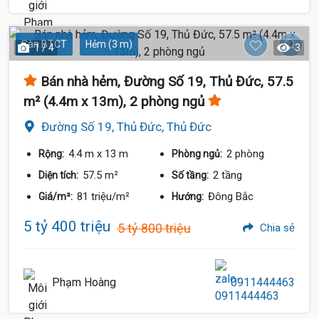
Sàn BTCT
Hẻm (3 m)
1 / 4
3
Bán nhà hẻm, Đường Số 19, Thủ Đức, 57.5
m² (4.4m x 13m), 2 phòng ngủ
Đường Số 19, Thủ Đức, Thủ Đức
4.4 m
x 13 m
2 phòng
Rộng:
Phòng ngủ:
57.5 m²
2 tầng
Diện tích:
Số tầng:
81 triệu/m²
Đông Bắc
Giá/m²:
Hướng:
5 tỷ 400 triệu
5 tỷ 800 triệu
Chia sẻ
Phạm Hoàng
0911444463