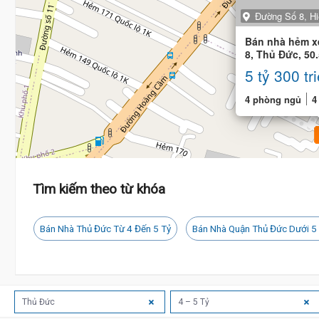
Đường Số 8, Hi
Bán nhà hẻm x
8, Thủ Đức, 50.
4 phòng
5 tỷ 300 tr
5.4 
4 phòng ngủ
4
Tìm kiếm theo từ khóa
Bán Nhà Thủ Đức Từ 4 Đến 5 Tỷ
Bán Nhà Quận Thủ Đức Dưới 5
Thủ Đức
4 – 5 Tỷ