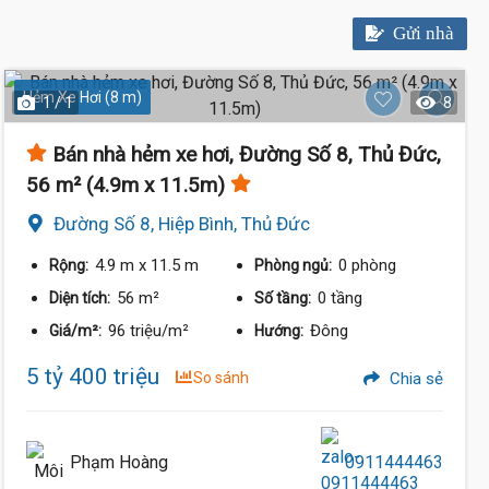
Gửi nhà
Hẻm Xe Hơi (8 m)
1 / 1
8
Bán nhà hẻm xe hơi, Đường Số 8, Thủ Đức,
56 m² (4.9m x 11.5m)
Đường Số 8, Hiệp Bình, Thủ Đức
4.9 m
x 11.5 m
0 phòng
Rộng:
Phòng ngủ:
56 m²
0 tầng
Diện tích:
Số tầng:
96 triệu/m²
Đông
Giá/m²:
Hướng:
5 tỷ 400 triệu
So sánh
Chia sẻ
Phạm Hoàng
0911444463