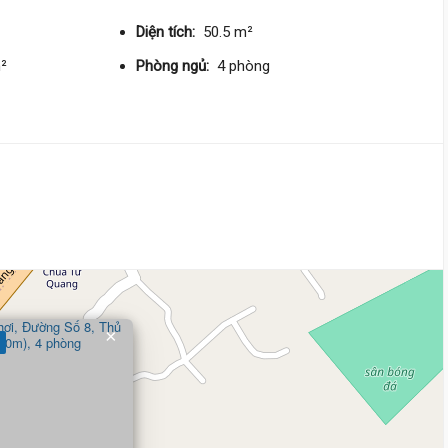
DT:
71 m²
2 phòng
ng
90 triệu/m²
Đông Bắc
Diện tích:
50.5 m²
m²
Phòng ngủ:
4 phòng
6 tỷ 400 triệu
Đường Số 8,
Linh Xuân
5.7 m
x 18 m
1 tầng
DT:
107 m²
2 phòng
ng
61 triệu/m²
Tây
6 tỷ 500 triệu
Quốc Lộ 13,
Hiệp Bình
4 m
x 14.3 m
2 tầng
×
DT:
58 m²
2 phòng
ng
107 triệu/m²
Tây
6 tỷ 500 triệu