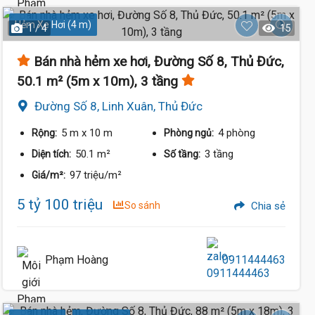
Hẻm Xe Hơi (4 m)
1 / 4
15
Bán nhà hẻm xe hơi, Đường Số 8, Thủ Đức,
50.1 m² (5m x 10m), 3 tầng
Đường Số 8, Linh Xuân, Thủ Đức
5 m
x 10 m
4 phòng
Rộng:
Phòng ngủ:
50.1 m²
3 tầng
Diện tích:
Số tầng:
97 triệu/m²
Giá/m²:
5 tỷ 100 triệu
So sánh
Chia sẻ
Phạm Hoàng
0911444463