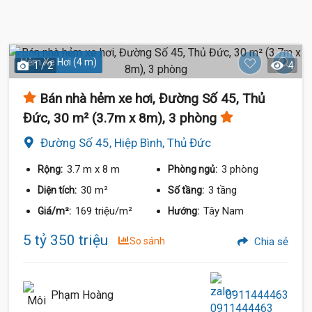
Hẻm Xe Hơi (4 m)
1 / 2
4
Bán nhà hẻm xe hơi, Đường Số 45, Thủ
Đức, 30 m² (3.7m x 8m), 3 phòng
Đường Số 45, Hiệp Bình, Thủ Đức
3.7 m
x 8 m
3 phòng
Rộng:
Phòng ngủ:
30 m²
3 tầng
Diện tích:
Số tầng:
169 triệu/m²
Tây Nam
Giá/m²:
Hướng:
5 tỷ 350 triệu
So sánh
Chia sẻ
Phạm Hoàng
0911444463