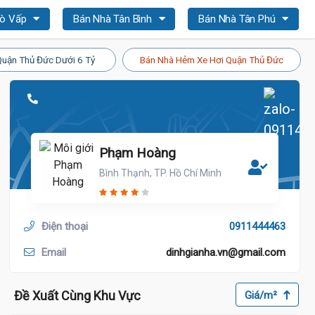
Gò Vấp
Bán Nhà Tân Bình
Bán Nhà Tân Phú
Quận Thủ Đức Dưới 6 Tỷ
Bán Nhà Hẻm Xe Hơi Quận Thủ Đức
Phạm Hoàng
Bình Thạnh, TP. Hồ Chí Minh
Điện thoại
0911444463
Email
dinhgianha.vn@gmail.com
Đề Xuất Cùng Khu Vực
Giá/m²