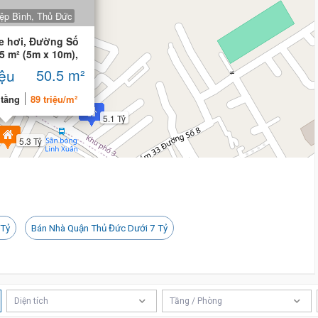
ệp Bình, Thủ Đức
e hơi, Đường Số
5 m² (5m x 10m),
iệu
50.5 m²
Tỷ
 tầng
89 triệu/m²
5.1 Tỷ
5.3 Tỷ
 Tỷ
Bán Nhà Quận Thủ Đức Dưới 7 Tỷ
Diện tích
Tầng / Phòng