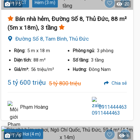
Sàn BTCT
Hẻm (3 m)
1 / 5
20
Bán nhà hẻm, Đường Số 8, Thủ Đức, 88 m²
(5m x 18m), 3 tầng
Đường Số 8, Tam Bình, Thủ Đức
5 m
x 18 m
3 phòng
Rộng:
Phòng ngủ:
88 m²
3 tầng
Diện tích:
Số tầng:
56 triệu/m²
Đông Nam
Giá/m²:
Hướng:
5 tỷ 600 triệu
5 tỷ 800 triệu
Chia sẻ
Phạm Hoàng
0911444463
Hẻm Xe Hơi (4 m)
1 / 6
6