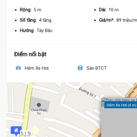
Rộng:
5 m
Dài:
10 m
Số tầng:
4 tầng
Giá/m²:
89 triệu/
Hướng:
Tây Bắc
Điểm nổi bật
Hẻm Xe Hơi
Sàn BTCT
Hẻm Xe Hơi (4 m)
5.1 Tỷ