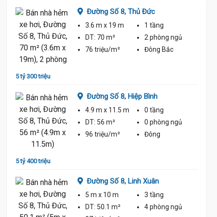
Đường Số 8,
Thủ Đức
3.6 m
x 19 m
1 tầng
ủ
DT:
70 m²
2 phòng
ngủ
76 triệu/m²
Đông Bắc
5 tỷ 300 triệu
5 tỷ 60
Đường Số 8,
Hiệp Bình
4.9 m
x 11.5 m
0 tầng
ủ
DT:
56 m²
0 phòng
ngủ
96 triệu/m²
Đông
5 tỷ 400 triệu
5 tỷ
Đường Số 8,
Linh Xuân
5 m
x 10 m
3 tầng
DT:
50.1 m²
4 phòng
ngủ