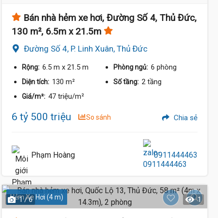
Bán nhà hẻm xe hơi, Đường Số 4, Thủ Đức,
130 m², 6.5m x 21.5m
Đường Số 4, P. Linh Xuân, Thủ Đức
6.5 m
x 21.5 m
6 phòng
Rộng:
Phòng ngủ:
130 m²
2 tầng
Diện tích:
Số tầng:
47 triệu/m²
Giá/m²:
6 tỷ 500 triệu
So sánh
Chia sẻ
Phạm Hoàng
0911444463
Hẻm Xe Hơi (4 m)
1 / 6
1