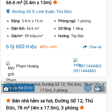
66.6 m² (5.4m x 13m)
Đường Số 9, Linh Xuân, Thủ Đức
5.4 m
x 13 m
1 phòng
Rộng:
Phòng ngủ:
66.6 m²
1 tầng
Diện tích:
Số tầng:
99 triệu/m²
Tây Bắc
Giá/m²:
Hướng:
6 tỷ 600 triệu
So sánh
Chia sẻ
Phạm Hoàng
0911444463
Hẻm Xe Hơi (5 m)
1 / 3
7
Bán nhà hẻm xe hơi, Đường Số 12, Thủ
Đức, 78 m² (4m x 17.5m), 3 phòng