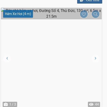
Hẻm Xe Hơi (4 m)
1 / 3
44