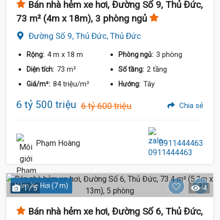
Bán nhà hẻm xe hơi, Đường Số 9, Thủ Đức,
73 m² (4m x 18m), 3 phòng ngủ
Đường Số 9, Thủ Đức, Thủ Đức
4 m
x 18 m
3 phòng
Rộng:
Phòng ngủ:
73 m²
2 tầng
Diện tích:
Số tầng:
84 triệu/m²
Tây
Giá/m²:
Hướng:
6 tỷ 500 triệu
6 tỷ 600 triệu
Chia sẻ
Phạm Hoàng
0911444463
Hẻm Xe Hơi (7 m)
1 / 5
4
Bán nhà hẻm xe hơi, Đường Số 6, Thủ Đức,