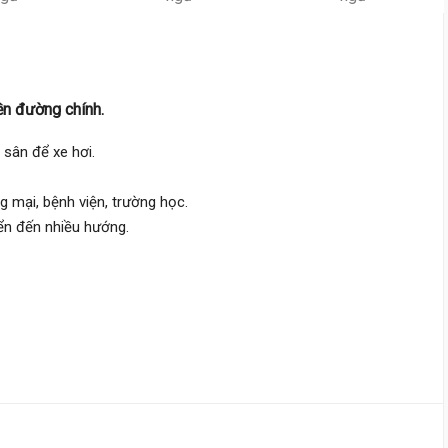
Đường Số 8,
Thủ Đức
3.6 m
x 19 m
1 tầng
DT:
70 m²
2 phòng
ng
76 triệu/m²
Đông Bắc
ền đường chính.
sân để xe hơi.
5 tỷ 300 triệu
Đường Số 8,
Hiệp Bình
ng mại, bệnh viện, trường học.
ển đến nhiều hướng.
5 m
x 10 m
4 tầng
DT:
50.5 m²
4 phòng
ng
89 triệu/m²
Tây Bắc
5 tỷ 300 triệu
Quốc Lộ 1K,
Linh Xuân
5 m
x 24 m
2 tầng
DT:
117 m²
3 phòng
ng