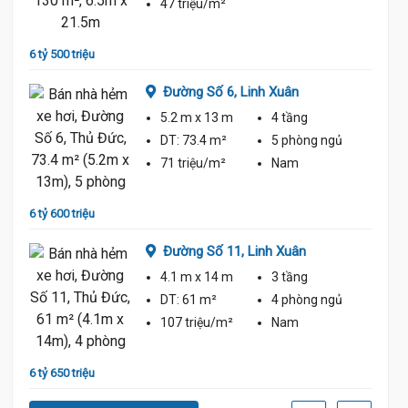
47 triệu/m²
6 tỷ 500 triệu
6 tỷ
Đường Số 6,
Linh Xuân
5.2 m
x 13 m
4 tầng
ủ
DT:
73.4 m²
5 phòng
ngủ
71 triệu/m²
Nam
6 tỷ 600 triệu
5 tỷ 96
Đường Số 11,
Linh Xuân
4.1 m
x 14 m
3 tầng
ủ
DT:
61 m²
4 phòng
ngủ
107 triệu/m²
Nam
6 tỷ 650 triệu
5 tỷ 90