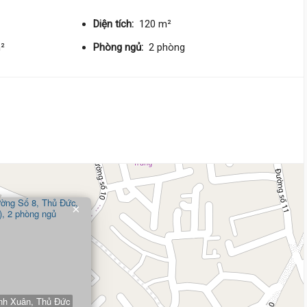
55 triệu/m²
Diện tích:
120 m²
7 tỷ 600 triệu
m²
Phòng ngủ:
2 phòng
Đường Số 8,
Linh Xuân
5 m
x 10 m
3 tầng
DT:
50.1 m²
4 phòng
ng
97 triệu/m²
5 tỷ 100 triệu
Đường Số 11,
Linh Xuân
×
3.5 m
x 25 m
2 tầng
DT:
87.1 m²
4 phòng
ng
59 triệu/m²
5 tỷ 100 triệu
inh Xuân, Thủ Đức