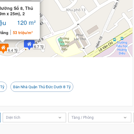
Đường Số 8, Thủ
9m x 25m), 2
iệu
120 m²
 tầng
53 triệu/m²
6.7 Tỷ
6.4 Tỷ
 Tỷ
Bán Nhà Quận Thủ Đức Dưới 8 Tỷ
Diện tích
Tầng / Phòng