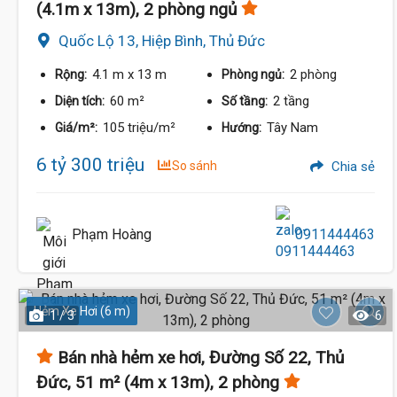
(4.1m x 13m), 2 phòng ngủ
Quốc Lộ 13, Hiệp Bình, Thủ Đức
4.1 m
x 13 m
2 phòng
Rộng:
Phòng ngủ:
60 m²
2 tầng
Diện tích:
Số tầng:
105 triệu/m²
Tây Nam
Giá/m²:
Hướng:
6 tỷ 300 triệu
So sánh
Chia sẻ
Phạm Hoàng
0911444463
Hẻm Xe Hơi (6 m)
1 / 3
6
Bán nhà hẻm xe hơi, Đường Số 22, Thủ
Đức, 51 m² (4m x 13m), 2 phòng