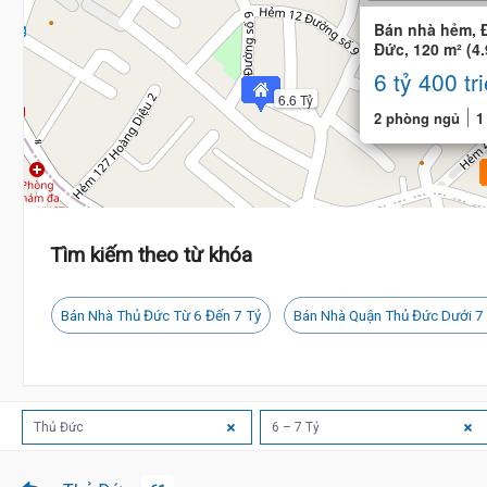
Bán nhà hẻm, 
Đức, 120 m² (4.
phòng ngủ
6 tỷ 400 tr
6.6 Tỷ
2 phòng ngủ
1
Tìm kiếm theo từ khóa
Bán Nhà Thủ Đức Từ 6 Đến 7 Tỷ
Bán Nhà Quận Thủ Đức Dưới 7
Thủ Đức
6 – 7 Tỷ