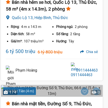
Bán nhà hẻm xe hơi, Quốc Lộ 13, Thủ Đức,
58 m² (4m x 14.3m), 2 phòng
Quốc Lộ 13, Hiệp Bình, Thủ Đức
4 m
x 14.3 m
2 phòng
Rộng:
Phòng ngủ:
58 m²
2 tầng
Diện tích:
Số tầng:
107 triệu/m²
Tây
Giá/m²:
Hướng:
6 tỷ 500 triệu
6 tỷ 800 triệu
Chia sẻ
Phạm Hoàng
0911444463
Nhà Mặt Tiền (4 m)
1 / 4
3
Bán nhà mặt tiền, Đường Số 9, Thủ Đức,