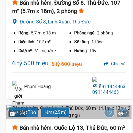
Bán nhà hẻm, Đường Số 8, Thủ Đức, 107
m² (5.7m x 18m), 2 phòng
Đường Số 8, Linh Xuân, Thủ Đức
5.7 m
x 18 m
2 phòng
Rộng:
Phòng ngủ:
107 m²
1 tầng
Diện tích:
Số tầng:
61 triệu/m²
Tây
Giá/m²:
Hướng:
6 tỷ 500 triệu
6 tỷ 600 triệu
Chia sẻ
Phạm Hoàng
0911444463
Gần Mặt Tiền
Hẻm (2.5 m)
1 / 3
1
Bán nhà hẻm, Quốc Lộ 13, Thủ Đức, 60 m²