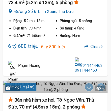
73.4 m² (5.2m x 13m), 5 phòng
Đường Số 6, Linh Xuân, Thủ Đức
5.2 m
x 13 m
5 phòng
Rộng:
Phòng ngủ:
73.4 m²
4 tầng
Diện tích:
Số tầng:
71 triệu/m²
Nam
Giá/m²:
Hướng:
6 tỷ 600 triệu
6 tỷ 800 triệu
Chia sẻ
Phạm Hoàng
0911444463
Hẻm Xe Hơi (4 m)
1 / 6
9
Bán nhà hẻm xe hơi, Tô Ngọc Vân, Thủ
Đức, 70 m² (4.5m x 15m), 2 phòng