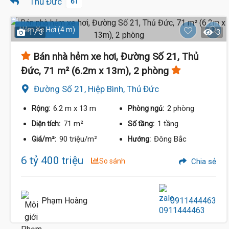
Thủ Đức
61
Hẻm Xe Hơi (4 m)
1 / 3
3
Bán nhà hẻm xe hơi, Đường Số 21, Thủ
Đức, 71 m² (6.2m x 13m), 2 phòng
Đường Số 21, Hiệp Bình, Thủ Đức
6.2 m
x 13 m
2 phòng
Rộng:
Phòng ngủ:
71 m²
1 tầng
Diện tích:
Số tầng:
90 triệu/m²
Đông Bắc
Giá/m²:
Hướng:
6 tỷ 400 triệu
So sánh
Chia sẻ
Phạm Hoàng
0911444463