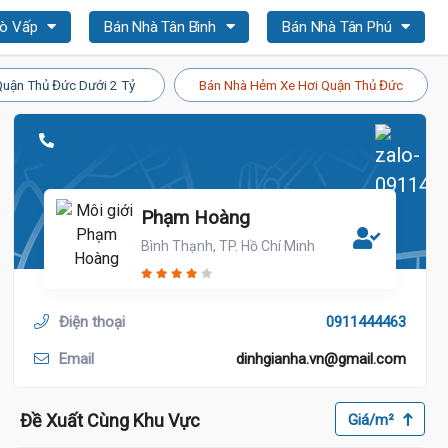
Gò Vấp
Bán Nhà Tân Bình
Bán Nhà Tân Phú
Quận Thủ Đức Dưới 2 Tỷ
Bán Nhà Hẻm Xe Hơi Quận Thủ Đức
Phạm Hoàng
Bình Thạnh, TP. Hồ Chí Minh
Điện thoại
0911444463
Email
dinhgianha.vn@gmail.com
Đề Xuất Cùng Khu Vực
Giá/m²