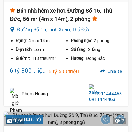
Bán nhà hẻm xe hơi, Đường Số 16, Thủ
Đức, 56 m² (4m x 14m), 2 phòng
Đường Số 16, Linh Xuân, Thủ Đức
4 m
x 14 m
2 phòng
Rộng:
Phòng ngủ:
56 m²
2 tầng
Diện tích:
Số tầng:
113 triệu/m²
Đông Bắc
Giá/m²:
Hướng:
6 tỷ 300 triệu
6 tỷ 500 triệu
Chia sẻ
Phạm Hoàng
0911444463
Hẻm Xe Hơi (5 m)
1 / 6
2