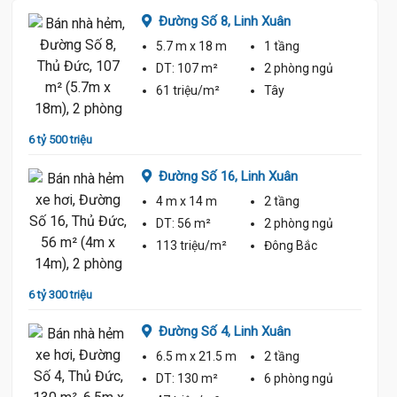
Đường Số 8,
Linh Xuân
5.7 m
x 18 m
1 tầng
ủ
DT:
107 m²
2 phòng
ngủ
61 triệu/m²
Tây
6 tỷ 500 triệu
6 tỷ 70
Đường Số 16,
Linh Xuân
4 m
x 14 m
2 tầng
ủ
DT:
56 m²
2 phòng
ngủ
113 triệu/m²
Đông Bắc
6 tỷ 300 triệu
6 tỷ 70
Đường Số 4,
Linh Xuân
6.5 m
x 21.5 m
2 tầng
ủ
DT:
130 m²
6 phòng
ngủ