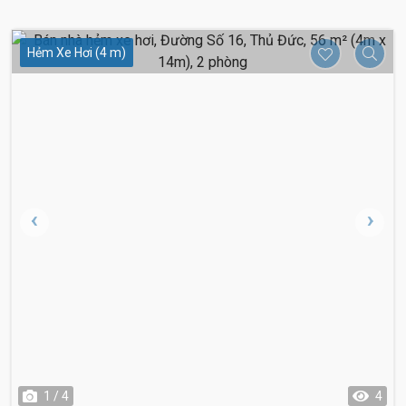
Hẻm Xe Hơi (4 m)
1 / 4
4