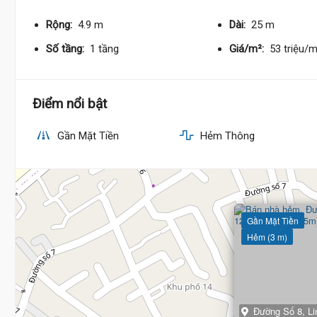
Rộng:
4.9 m
Dài:
25 m
Số tầng:
1 tầng
Giá/m²:
53 triệu/
Điểm nổi bật
Gần Mặt Tiền
Hẻm Thông
Gần Mặt Tiền
Hẻm (3 m)
Đường Số 8, L