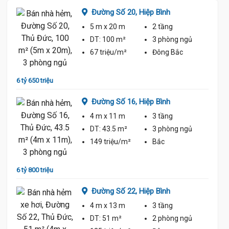
Đường Số 20,
Hiệp Bình
5 m
x 20 m
2 tầng
ủ
DT:
100 m²
3 phòng
ngủ
67 triệu/m²
Đông Bắc
6 tỷ 650 triệu
6 tỷ 50
Đường Số 16,
Hiệp Bình
4 m
x 11 m
3 tầng
ủ
DT:
43.5 m²
3 phòng
ngủ
149 triệu/m²
Bắc
6 tỷ 800 triệu
6 tỷ 40
Đường Số 22,
Hiệp Bình
4 m
x 13 m
3 tầng
ủ
DT:
51 m²
2 phòng
ngủ