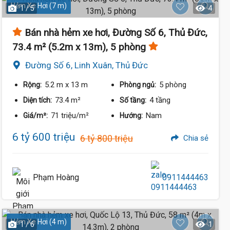
Hẻm Xe Hơi (7 m)
1 / 5
4
Bán nhà hẻm xe hơi, Đường Số 6, Thủ Đức,
73.4 m² (5.2m x 13m), 5 phòng
Đường Số 6, Linh Xuân, Thủ Đức
5.2 m
x 13 m
5 phòng
Rộng:
Phòng ngủ:
73.4 m²
4 tầng
Diện tích:
Số tầng:
71 triệu/m²
Nam
Giá/m²:
Hướng:
6 tỷ 600 triệu
6 tỷ 800 triệu
Chia sẻ
Phạm Hoàng
0911444463
Hẻm Xe Hơi (4 m)
1 / 6
1