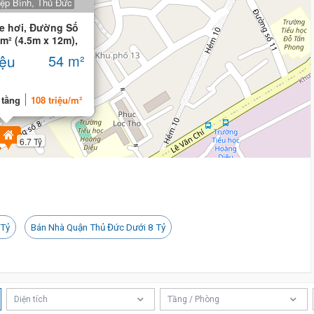
iệp Bình, Thủ Đức
e hơi, Đường Số
 m² (4.5m x 12m),
iệu
54 m²
 tầng
108 triệu/m²
6.7 Tỷ
 Tỷ
Bán Nhà Quận Thủ Đức Dưới 8 Tỷ
Diện tích
Tầng / Phòng