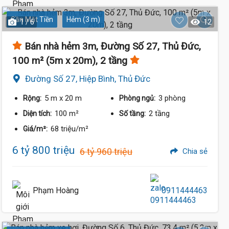
Gần Mặt Tiền
Hẻm (3 m)
1 / 6
12
Bán nhà hẻm 3m, Đường Số 27, Thủ Đức,
100 m² (5m x 20m), 2 tầng
Đường Số 27, Hiệp Bình, Thủ Đức
5 m
x 20 m
3 phòng
Rộng:
Phòng ngủ:
100 m²
2 tầng
Diện tích:
Số tầng:
68 triệu/m²
Giá/m²:
6 tỷ 800 triệu
6 tỷ 960 triệu
Chia sẻ
Phạm Hoàng
0911444463