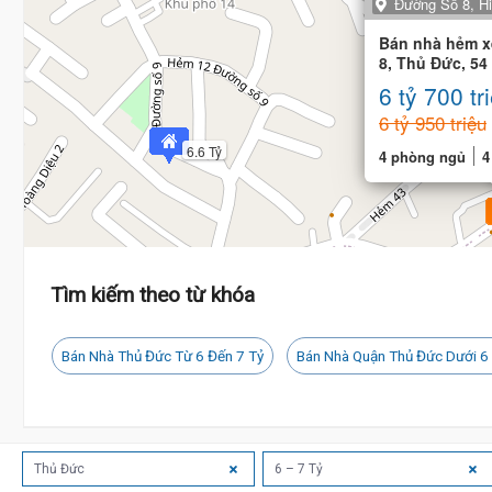
Đường Số 8, H
Bán nhà hẻm x
8, Thủ Đức, 54
4 phòng
6 tỷ 700 tr
6 tỷ 950 triệu
6.6 Tỷ
4 phòng ngủ
4
Tìm kiếm theo từ khóa
Bán Nhà Thủ Đức Từ 6 Đến 7 Tỷ
Bán Nhà Quận Thủ Đức Dưới 6
Thủ Đức
6 – 7 Tỷ