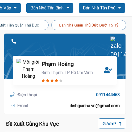
Gò Vấp
Bán Nhà Tân Bình
Bán Nhà Tân Phú
Mặt Tiền Quận Thủ Đức
Bán Nhà Quận Thủ Đức Dưới 15 Tỷ
Phạm Hoàng
Bình Thạnh, TP. Hồ Chí Minh
Điện thoại
0911444463
Email
dinhgianha.vn@gmail.com
Đề Xuất Cùng Khu Vực
Giá/m²