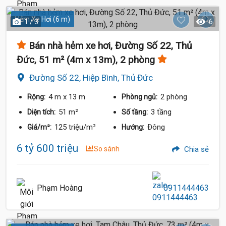
Hẻm Xe Hơi (6 m)
1 / 3
6
Bán nhà hẻm xe hơi, Đường Số 22, Thủ
Đức, 51 m² (4m x 13m), 2 phòng
Đường Số 22, Hiệp Bình, Thủ Đức
4 m
x 13 m
2 phòng
Rộng:
Phòng ngủ:
51 m²
3 tầng
Diện tích:
Số tầng:
125 triệu/m²
Đông
Giá/m²:
Hướng:
6 tỷ 600 triệu
So sánh
Chia sẻ
Phạm Hoàng
0911444463