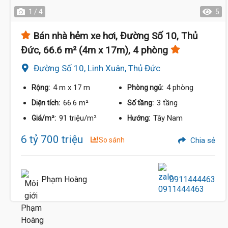
1 / 4
5
Bán nhà hẻm xe hơi, Đường Số 10, Thủ
Đức, 66.6 m² (4m x 17m), 4 phòng
Đường Số 10, Linh Xuân, Thủ Đức
4 m
x 17 m
4 phòng
Rộng:
Phòng ngủ:
66.6 m²
3 tầng
Diện tích:
Số tầng:
91 triệu/m²
Tây Nam
Giá/m²:
Hướng:
6 tỷ 700 triệu
So sánh
Chia sẻ
Phạm Hoàng
0911444463