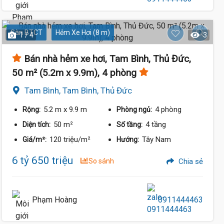
Sàn BTCT
Hẻm Xe Hơi (8 m)
1 / 4
3
Bán nhà hẻm xe hơi, Tam Bình, Thủ Đức,
50 m² (5.2m x 9.9m), 4 phòng
Tam Bình, Tam Bình, Thủ Đức
5.2 m
x 9.9 m
4 phòng
Rộng:
Phòng ngủ:
50 m²
4 tầng
Diện tích:
Số tầng:
120 triệu/m²
Tây Nam
Giá/m²:
Hướng:
6 tỷ 650 triệu
So sánh
Chia sẻ
Phạm Hoàng
0911444463