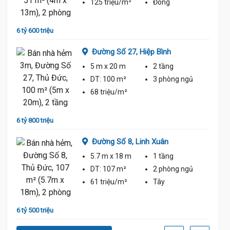
125 triệu/m²
Đông
6 tỷ 600 triệu
7 tỷ
Đường Số 27,
Hiệp Bình
5 m
x 20 m
2 tầng
ủ
DT:
100 m²
3 phòng
ngủ
68 triệu/m²
6 tỷ 800 triệu
6 tỷ 40
Đường Số 8,
Linh Xuân
5.7 m
x 18 m
1 tầng
ủ
DT:
107 m²
2 phòng
ngủ
61 triệu/m²
Tây
6 tỷ 500 triệu
6 tỷ 20