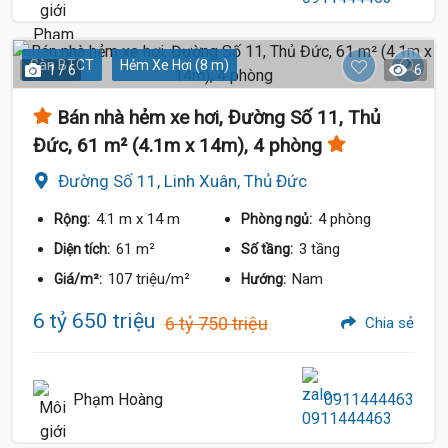
Sàn BTCT
Hẻm Xe Hơi (8 m)
1 / 6
6
Bán nhà hẻm xe hơi, Đường Số 11, Thủ
Đức, 61 m² (4.1m x 14m), 4 phòng
Đường Số 11, Linh Xuân, Thủ Đức
4.1 m
x 14 m
4 phòng
Rộng:
Phòng ngủ:
61 m²
3 tầng
Diện tích:
Số tầng:
107 triệu/m²
Nam
Giá/m²:
Hướng:
6 tỷ 650 triệu
6 tỷ 750 triệu
Chia sẻ
Phạm Hoàng
0911444463