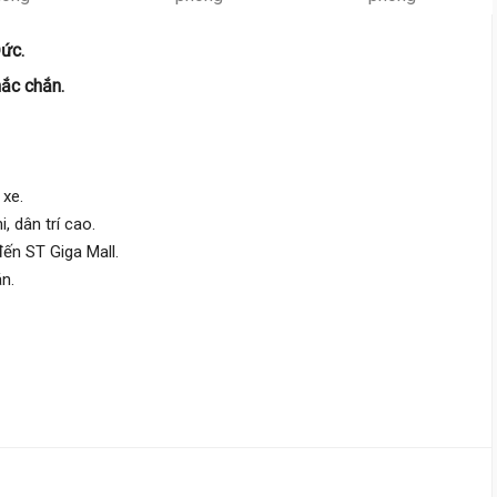
Đường Số 8,
Hiệp Bình
Đức.
4.9 m
x 11.5 m
0 tầng
hắc chắn.
DT:
56 m²
0 phòng
ng
96 triệu/m²
Đông
5 tỷ 400 triệu
 xe.
Đường Số 8,
Hiệp Bình
, dân trí cao.
đến ST Giga Mall.
5 m
x 10 m
4 tầng
n.
DT:
50.5 m²
4 phòng
ng
89 triệu/m²
Tây Bắc
5 tỷ 300 triệu
Đường Số 8,
Thủ Đức
3.6 m
x 19 m
1 tầng
DT:
70 m²
2 phòng
ng