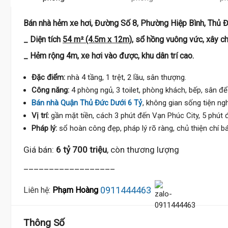
Bán nhà hẻm xe hơi, Đường Số 8, Phường Hiệp Bình, Thủ 
_ Diện tích
54 m² (4.5m x 12m)
, sổ hồng vuông vức, xây c
_ Hẻm rộng 4m, xe hơi vào được, khu dân trí cao.
Đặc điểm:
nhà 4 tầng, 1 trệt, 2 lầu, sân thượng.
Công năng:
4 phòng ngủ, 3 toilet, phòng khách, bếp, sân để
Bán nhà Quận Thủ Đức Dưới 6 Tỷ
, không gian sống tiện nghi
Vị trí:
gần mặt tiền, cách 3 phút đến Vạn Phúc City, 5 phút 
Pháp lý:
sổ hoàn công đẹp, pháp lý rõ ràng, chủ thiện chí bá
Giá bán:
6 tỷ 700 triệu
, còn thương lượng
__________________
0911444463
Liên hệ:
Phạm Hoàng
Thông Số