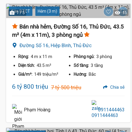
Sàn BTCT
Hẻm (3 m)
1 / 5
15
Bán nhà hẻm, Đường Số 16, Thủ Đức, 43.5
m² (4m x 11m), 3 phòng ngủ
Đường Số 16, Hiệp Bình, Thủ Đức
4 m
x 11 m
3 phòng
Rộng:
Phòng ngủ:
43.5 m²
3 tầng
Diện tích:
Số tầng:
149 triệu/m²
Bắc
Giá/m²:
Hướng:
6 tỷ 800 triệu
7 tỷ 500 triệu
Chia sẻ
Phạm Hoàng
0911444463