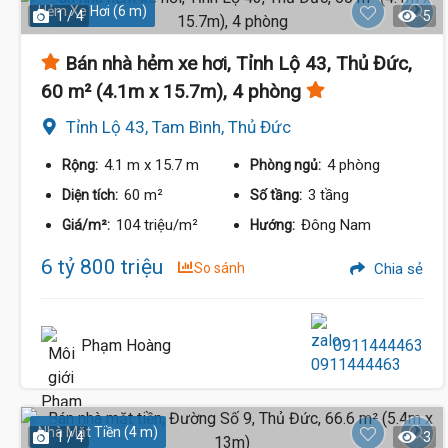
Hẻm Xe Hơi (6 m)
1 / 4
5
Bán nhà hẻm xe hơi, Tỉnh Lộ 43, Thủ Đức,
60 m² (4.1m x 15.7m), 4 phòng
Tỉnh Lộ 43, Tam Bình, Thủ Đức
4.1 m
x 15.7 m
4 phòng
Rộng:
Phòng ngủ:
60 m²
3 tầng
Diện tích:
Số tầng:
104 triệu/m²
Đông Nam
Giá/m²:
Hướng:
6 tỷ 800 triệu
So sánh
Chia sẻ
Phạm Hoàng
0911444463
Nhà Mặt Tiền (4 m)
1 / 4
3