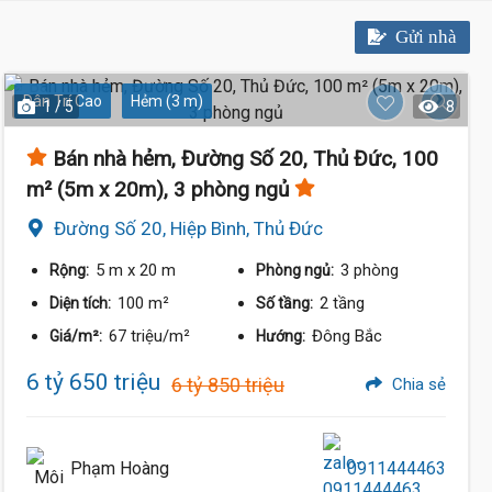
Gửi nhà
Dân Trí Cao
Hẻm (3 m)
1 / 5
8
Bán nhà hẻm, Đường Số 20, Thủ Đức, 100
m² (5m x 20m), 3 phòng ngủ
Đường Số 20, Hiệp Bình, Thủ Đức
5 m
x 20 m
3 phòng
Rộng:
Phòng ngủ:
100 m²
2 tầng
Diện tích:
Số tầng:
67 triệu/m²
Đông Bắc
Giá/m²:
Hướng:
6 tỷ 650 triệu
6 tỷ 850 triệu
Chia sẻ
Phạm Hoàng
0911444463