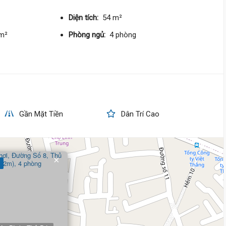
76 triệu/m²
Đông Bắc
Diện tích:
54 m²
5 tỷ 300 triệu
/m²
Phòng ngủ:
4 phòng
Quốc Lộ 13,
Hiệp Bình
4.5 m
x 23 m
3 tầng
DT:
104 m²
5 phòng
ng
68 triệu/m²
Tây Bắc
Gần Mặt Tiền
Dân Trí Cao
8 tỷ 100 triệu
Đường Số 30,
Hiệp Bình
4 m
x 20 m
3 tầng
×
DT:
80 m²
4 phòng
ng
98 triệu/m²
Bắc
8 tỷ 200 triệu