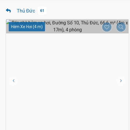
Thủ Đức
61
Hẻm Xe Hơi (4 m)