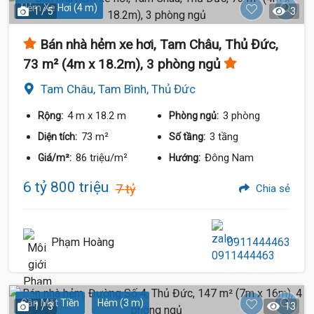
Hẻm Xe Hơi (4 m)
1 / 5
3
Bán nhà hẻm xe hơi, Tam Châu, Thủ Đức,
73 m² (4m x 18.2m), 3 phòng ngủ
Tam Châu, Tam Bình, Thủ Đức
4 m
x 18.2 m
3 phòng
Rộng:
Phòng ngủ:
73 m²
3 tầng
Diện tích:
Số tầng:
86 triệu/m²
Đông Nam
Giá/m²:
Hướng:
6 tỷ 800 triệu
7 tỷ
Chia sẻ
Phạm Hoàng
0911444463
Gần Mặt Tiền
Hẻm (3 m)
1 / 3
13