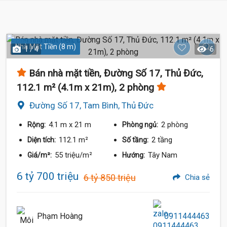
Nhà Mặt Tiền (8 m)
1 / 4
6
Bán nhà mặt tiền, Đường Số 17, Thủ Đức,
112.1 m² (4.1m x 21m), 2 phòng
Đường Số 17, Tam Bình, Thủ Đức
4.1 m
x 21 m
2 phòng
Rộng:
Phòng ngủ:
112.1 m²
2 tầng
Diện tích:
Số tầng:
55 triệu/m²
Tây Nam
Giá/m²:
Hướng:
6 tỷ 700 triệu
6 tỷ 850 triệu
Chia sẻ
Phạm Hoàng
0911444463