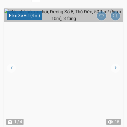
Hẻm Xe Hơi (4 m)
1 / 4
15