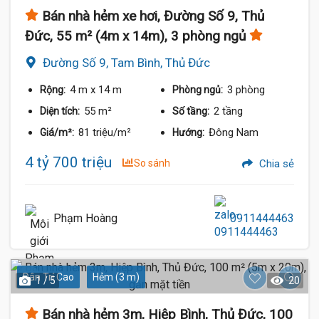
Bán nhà hẻm xe hơi, Đường Số 9, Thủ
Đức, 55 m² (4m x 14m), 3 phòng ngủ
Đường Số 9, Tam Bình, Thủ Đức
4 m
x 14 m
3 phòng
Rộng:
Phòng ngủ:
55 m²
2 tầng
Diện tích:
Số tầng:
81 triệu/m²
Đông Nam
Giá/m²:
Hướng:
4 tỷ 700 triệu
So sánh
Chia sẻ
Phạm Hoàng
0911444463
Dân Trí Cao
Hẻm (3 m)
1 / 5
20
Bán nhà hẻm 3m, Hiệp Bình, Thủ Đức, 100