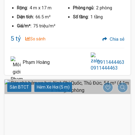
4 m
x 17 m
2 phòng
Rộng:
Phòng ngủ:
66.5 m²
1 tầng
Diện tích:
Số tầng:
75 triệu/m²
Giá/m²:
5 tỷ
So sánh
Chia sẻ
Phạm Hoàng
0911444463
Sàn BTCT
Hẻm Xe Hơi (5 m)