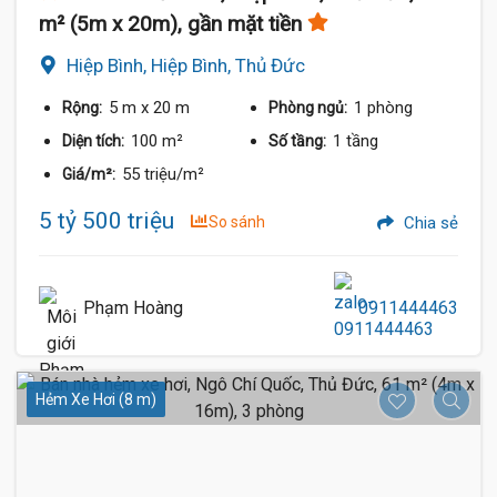
m² (5m x 20m), gần mặt tiền
Hiệp Bình, Hiệp Bình, Thủ Đức
5 m
x 20 m
1 phòng
Rộng:
Phòng ngủ:
100 m²
1 tầng
Diện tích:
Số tầng:
55 triệu/m²
Giá/m²:
5 tỷ 500 triệu
So sánh
Chia sẻ
Phạm Hoàng
0911444463
Hẻm Xe Hơi (8 m)