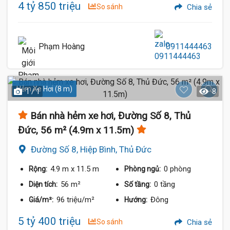
4 tỷ 850 triệu
So sánh
Chia sẻ
Phạm Hoàng
0911444463
Hẻm Xe Hơi (8 m)
1 / 1
8
Bán nhà hẻm xe hơi, Đường Số 8, Thủ
Đức, 56 m² (4.9m x 11.5m)
Đường Số 8, Hiệp Bình, Thủ Đức
4.9 m
x 11.5 m
0 phòng
Rộng:
Phòng ngủ:
56 m²
0 tầng
Diện tích:
Số tầng:
96 triệu/m²
Đông
Giá/m²:
Hướng:
5 tỷ 400 triệu
So sánh
Chia sẻ