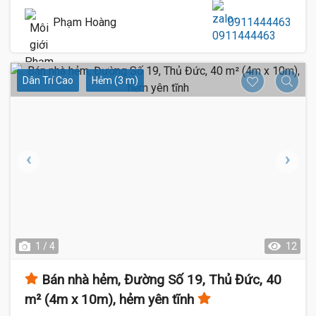
Phạm Hoàng
0911444463
Dân Trí Cao
Hẻm (3 m)
1 / 4
12
Bán nhà hẻm, Đường Số 19, Thủ Đức, 40
m² (4m x 10m), hẻm yên tĩnh