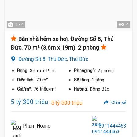
1 / 4
4
Bán nhà hẻm xe hơi, Đường Số 8, Thủ
Đức, 70 m² (3.6m x 19m), 2 phòng
Đường Số 8, Thủ Đức, Thủ Đức
3.6 m
x 19 m
2 phòng
Rộng:
Phòng ngủ:
70 m²
1 tầng
Diện tích:
Số tầng:
76 triệu/m²
Đông Bắc
Giá/m²:
Hướng:
5 tỷ 300 triệu
5 tỷ 500 triệu
Chia sẻ
Phạm Hoàng
0911444463