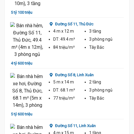
5 tỷ 100 triệu
5 tỷ 9
Đường Số 11,
Thủ Đức
4 m
x 12 m
3 tầng
DT:
49.4 m²
3 phòng
ngủ
84 triệu/m²
Tây Bắc
4 tỷ 600 triệu
6 tỷ
Đường Số 8,
Linh Xuân
5 m
x 14 m
2 tầng
DT:
68.1 m²
3 phòng
ngủ
77 triệu/m²
Tây Bắc
5 tỷ 600 triệu
4 tỷ 1
Đường Số 11,
Linh Xuân
4 m
x 15 m
1 tầng