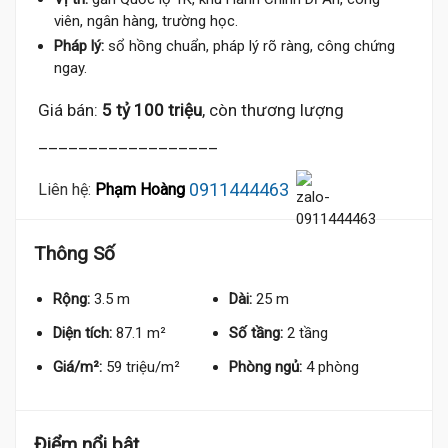
viên, ngân hàng, trường học.
Pháp lý:
sổ hồng chuẩn, pháp lý rõ ràng, công chứng
ngay.
Giá bán:
5 tỷ 100 triệu
, còn thương lượng
__________________
0911444463
Liên hệ:
Phạm Hoàng
Thông Số
Rộng:
3.5 m
Dài:
25 m
Diện tích:
87.1 m²
Số tầng:
2 tầng
Giá/m²:
59 triệu/m²
Phòng ngủ:
4 phòng
Điểm nổi bật