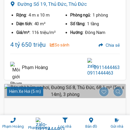
Đường Số 19, Thủ Đức, Thủ Đức
4 m
x 10 m
1 phòng
Rộng:
Phòng ngủ:
40 m²
1 tầng
Diện tích:
Số tầng:
116 triệu/m²
Đông Nam
Giá/m²:
Hướng:
4 tỷ 650 triệu
So sánh
Chia sẻ
Phạm Hoàng
0911444463
Hẻm Xe Hơi (5 m)
Phạm Hoàng
Lọc nhà
Bản đồ
Gửi nhà
Phạm Hoàng