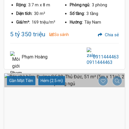
3.7 m
x 8 m
3 phòng
Rộng:
Phòng ngủ:
30 m²
3 tầng
Diện tích:
Số tầng:
169 triệu/m²
Tây Nam
Giá/m²:
Hướng:
5 tỷ 350 triệu
So sánh
Chia sẻ
Phạm Hoàng
0911444463
Gần Mặt Tiền
Hẻm (2.5 m)