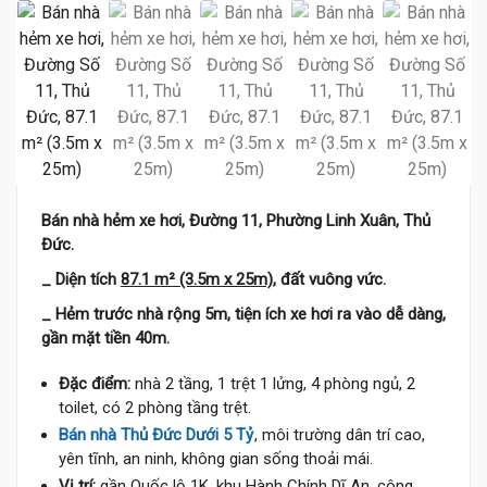
Bán nhà hẻm xe hơi, Đường 11, Phường Linh Xuân, Thủ
Đức.
_ Diện tích
87.1 m² (3.5m x 25m)
, đất vuông vức.
_ Hẻm trước nhà rộng 5m, tiện ích xe hơi ra vào dễ dàng,
gần mặt tiền 40m.
Đặc điểm:
nhà 2 tầng, 1 trệt 1 lửng, 4 phòng ngủ, 2
toilet, có 2 phòng tầng trệt.
Bán nhà Thủ Đức Dưới 5 Tỷ
, môi trường dân trí cao,
yên tĩnh, an ninh, không gian sống thoải mái.
Vị trí:
gần Quốc lộ 1K, khu Hành Chính Dĩ An, công