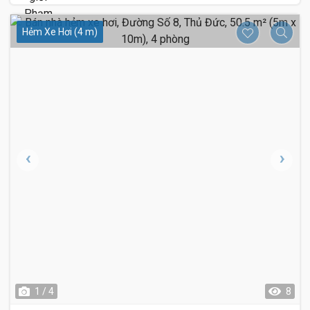
Hẻm Xe Hơi (4 m)
1 / 4
8