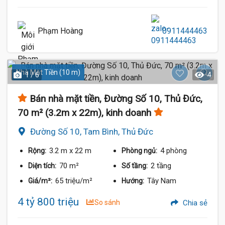
Phạm Hoàng
0911444463
Nhà Mặt Tiền (10 m)
1 / 6
4
Bán nhà mặt tiền, Đường Số 10, Thủ Đức,
70 m² (3.2m x 22m), kinh doanh
Đường Số 10, Tam Bình, Thủ Đức
3.2 m
x 22 m
4 phòng
Rộng:
Phòng ngủ:
70 m²
2 tầng
Diện tích:
Số tầng:
65 triệu/m²
Tây Nam
Giá/m²:
Hướng:
4 tỷ 800 triệu
So sánh
Chia sẻ