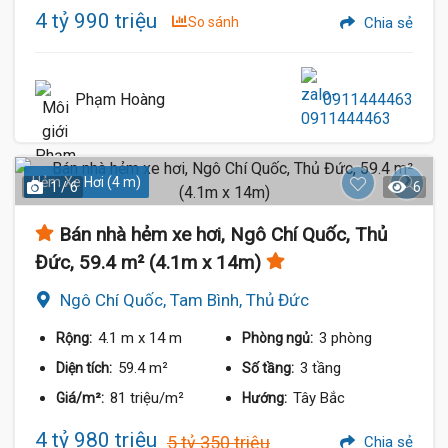
4 tỷ 990 triệu
So sánh
Chia sẻ
Phạm Hoàng
0911444463
Hẻm Xe Hơi (4 m)
1 / 6
6
Bán nhà hẻm xe hơi, Ngô Chí Quốc, Thủ
Đức, 59.4 m² (4.1m x 14m)
Ngô Chí Quốc, Tam Bình, Thủ Đức
4.1 m
x 14 m
3 phòng
Rộng:
Phòng ngủ:
59.4 m²
3 tầng
Diện tích:
Số tầng:
81 triệu/m²
Tây Bắc
Giá/m²:
Hướng:
4 tỷ 980 triệu
5 tỷ 350 triệu
Chia sẻ