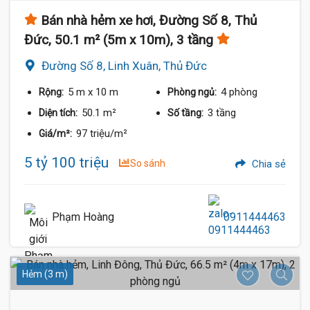
Bán nhà hẻm xe hơi, Đường Số 8, Thủ
Đức, 50.1 m² (5m x 10m), 3 tầng
Đường Số 8, Linh Xuân, Thủ Đức
5 m
x 10 m
4 phòng
Rộng:
Phòng ngủ:
50.1 m²
3 tầng
Diện tích:
Số tầng:
97 triệu/m²
Giá/m²:
5 tỷ 100 triệu
So sánh
Chia sẻ
Phạm Hoàng
0911444463
Hẻm (3 m)