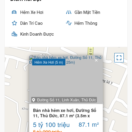
Hẻm Xe Hơi
Gần Mặt Tiền
Dân Trí Cao
Hẻm Thông
Kinh Doanh Được
×
Hẻm Xe Hơi (5 m)
Đường Số 11, Linh Xuân, Thủ Đức
Bán nhà hẻm xe hơi, Đường Số
11, Thủ Đức, 87.1 m² (3.5m x
25m)
5 tỷ 100 triệu
87.1 m²
5 tỷ 200 triệu