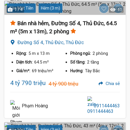
Gần Mặt Tiền
Hẻm (3 m)
1 / 4
11
Bán nhà hẻm, Đường Số 4, Thủ Đức, 64.5
m² (5m x 13m), 2 phòng
Đường Số 4, Thủ Đức, Thủ Đức
5 m
x 13 m
2 phòng
Rộng:
Phòng ngủ:
64.5 m²
2 tầng
Diện tích:
Số tầng:
69 triệu/m²
Tây Bắc
Giá/m²:
Hướng:
4 tỷ 790 triệu
4 tỷ 900 triệu
Chia sẻ
Phạm Hoàng
0911444463
Gần Mặt Tiền
Hẻm (3 m)