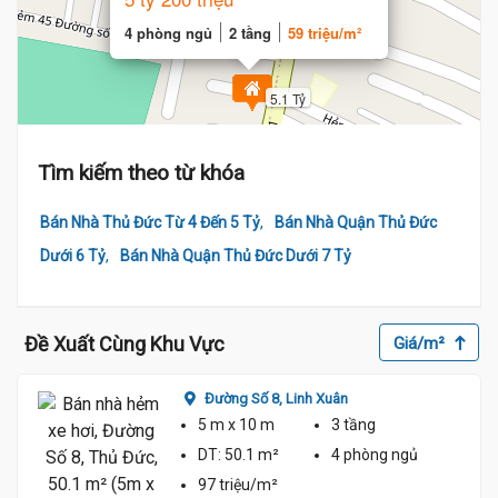
4 phòng ngủ
2 tầng
59 triệu/m²
5.1 Tỷ
Tìm kiếm theo từ khóa
,
Bán Nhà Thủ Đức Từ 4 Đến 5 Tỷ
Bán Nhà Quận Thủ Đức
,
Dưới 6 Tỷ
Bán Nhà Quận Thủ Đức Dưới 7 Tỷ
Đề Xuất Cùng Khu Vực
Giá/m²
Đường Số 8,
Linh Xuân
5 m
x 10 m
3 tầng
DT:
50.1 m²
4 phòng
ngủ
97 triệu/m²