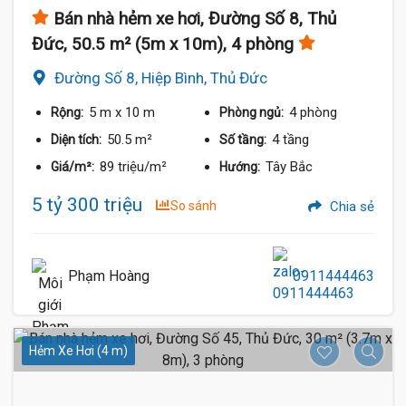
Bán nhà hẻm xe hơi, Đường Số 8, Thủ
Đức, 50.5 m² (5m x 10m), 4 phòng
Đường Số 8, Hiệp Bình, Thủ Đức
5 m
x 10 m
4 phòng
Rộng:
Phòng ngủ:
50.5 m²
4 tầng
Diện tích:
Số tầng:
89 triệu/m²
Tây Bắc
Giá/m²:
Hướng:
5 tỷ 300 triệu
So sánh
Chia sẻ
Phạm Hoàng
0911444463
Hẻm Xe Hơi (4 m)