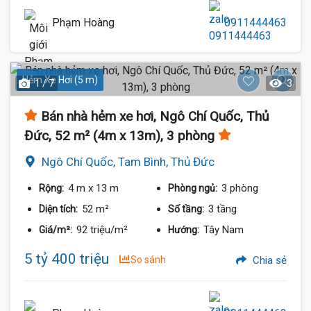
Phạm Hoàng
0911444463
Hẻm Xe Hơi (5 m)
1 / 7
3
Bán nhà hẻm xe hơi, Ngô Chí Quốc, Thủ
Đức, 52 m² (4m x 13m), 3 phòng
Ngô Chí Quốc, Tam Bình, Thủ Đức
4 m
x 13 m
3 phòng
Rộng:
Phòng ngủ:
52 m²
3 tầng
Diện tích:
Số tầng:
92 triệu/m²
Tây Nam
Giá/m²:
Hướng:
5 tỷ 400 triệu
So sánh
Chia sẻ