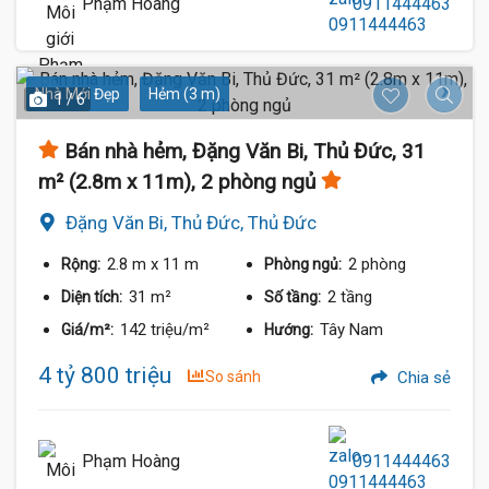
Phạm Hoàng
0911444463
Nhà Mới Đẹp
Hẻm (3 m)
1 / 6
Bán nhà hẻm, Đặng Văn Bi, Thủ Đức, 31
m² (2.8m x 11m), 2 phòng ngủ
Đặng Văn Bi, Thủ Đức, Thủ Đức
2.8 m
x 11 m
2 phòng
Rộng:
Phòng ngủ:
31 m²
2 tầng
Diện tích:
Số tầng:
142 triệu/m²
Tây Nam
Giá/m²:
Hướng:
4 tỷ 800 triệu
So sánh
Chia sẻ
Phạm Hoàng
0911444463