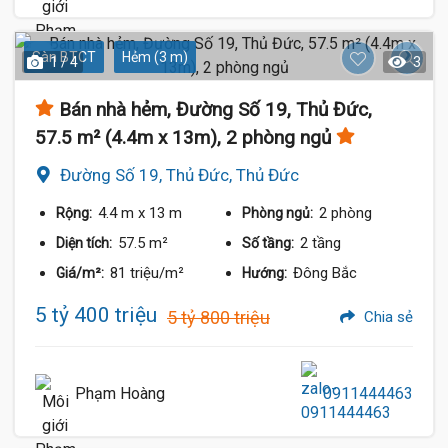
Sàn BTCT
Hẻm (3 m)
1 / 4
3
Bán nhà hẻm, Đường Số 19, Thủ Đức,
57.5 m² (4.4m x 13m), 2 phòng ngủ
Đường Số 19, Thủ Đức, Thủ Đức
4.4 m
x 13 m
2 phòng
Rộng:
Phòng ngủ:
57.5 m²
2 tầng
Diện tích:
Số tầng:
81 triệu/m²
Đông Bắc
Giá/m²:
Hướng:
5 tỷ 400 triệu
5 tỷ 800 triệu
Chia sẻ
Phạm Hoàng
0911444463