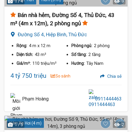
1 / 4
9
Bán nhà hẻm, Đường Số 4, Thủ Đức, 43
m² (4m x 12m), 2 phòng ngủ
Đường Số 4, Hiệp Bình, Thủ Đức
4 m
x 12 m
2 phòng
Rộng:
Phòng ngủ:
43 m²
2 tầng
Diện tích:
Số tầng:
110 triệu/m²
Tây Nam
Giá/m²:
Hướng:
4 tỷ 750 triệu
So sánh
Chia sẻ
Phạm Hoàng
0911444463
Hẻm Xe Hơi (4 m)
1 / 5
2