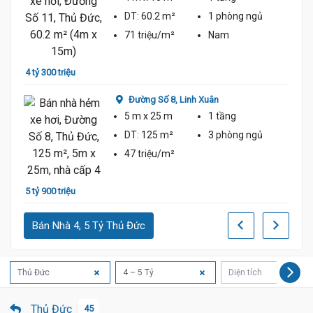
DT:
60.2 m²
1 phòng
ngủ
71 triệu/m²
Nam
4 tỷ 300 triệu
5 tỷ 1
Đường Số 8,
Linh Xuân
5 m
x 25 m
1 tầng
DT:
125 m²
3 phòng
ngủ
47 triệu/m²
5 tỷ 900 triệu
4 tỷ 6
Bán Nhà 4, 5 Tỷ Thủ Đức
Thủ Đức
4 – 5 Tỷ
Diện tích
Thủ Đức
45