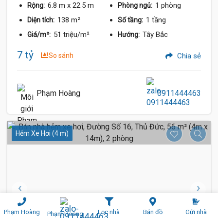
6.8 m
x 22.5 m
1 phòng
Rộng:
Phòng ngủ:
138 m²
1 tầng
Diện tích:
Số tầng:
51 triệu/m²
Tây Bắc
Giá/m²:
Hướng:
7 tỷ
So sánh
Chia sẻ
Phạm Hoàng
0911444463
Hẻm Xe Hơi (4 m)
Phạm Hoàng
Lọc nhà
Bản đồ
Gửi nhà
Phạm Hoàng