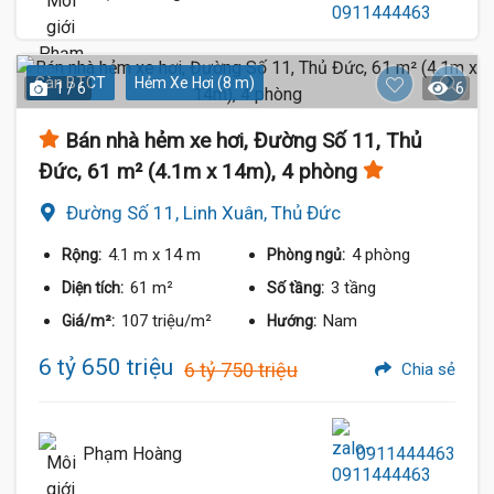
Sàn BTCT
Hẻm Xe Hơi (8 m)
1 / 6
6
Bán nhà hẻm xe hơi, Đường Số 11, Thủ
Đức, 61 m² (4.1m x 14m), 4 phòng
Đường Số 11, Linh Xuân, Thủ Đức
4.1 m
x 14 m
4 phòng
Rộng:
Phòng ngủ:
61 m²
3 tầng
Diện tích:
Số tầng:
107 triệu/m²
Nam
Giá/m²:
Hướng:
6 tỷ 650 triệu
6 tỷ 750 triệu
Chia sẻ
Phạm Hoàng
0911444463