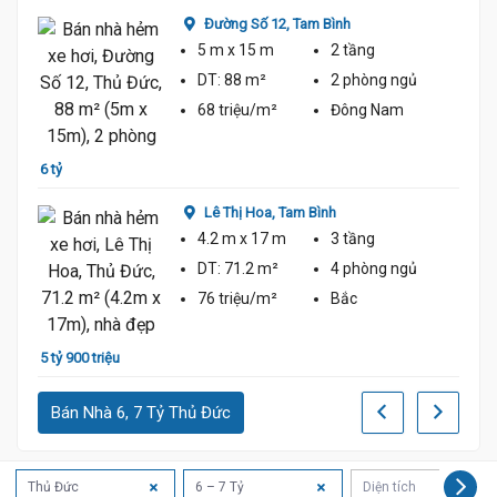
Đường Số 12,
Tam Bình
5 m
x 15 m
2 tầng
DT:
88 m²
2 phòng
ngủ
68 triệu/m²
Đông Nam
5 tỷ 8
6 tỷ
Lê Thị Hoa,
Tam Bình
4.2 m
x 17 m
3 tầng
DT:
71.2 m²
4 phòng
ngủ
76 triệu/m²
Bắc
7 tỷ 5
5 tỷ 900 triệu
Bán Nhà 6, 7 Tỷ Thủ Đức
Thủ Đức
6 – 7 Tỷ
Diện tích