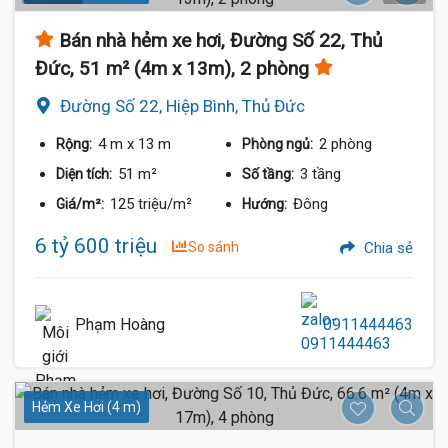
Bán nhà hẻm xe hơi, Đường Số 22, Thủ
Đức, 51 m² (4m x 13m), 2 phòng
Đường Số 22, Hiệp Bình, Thủ Đức
4 m
x 13 m
2 phòng
Rộng:
Phòng ngủ:
51 m²
3 tầng
Diện tích:
Số tầng:
125 triệu/m²
Đông
Giá/m²:
Hướng:
6 tỷ 600 triệu
So sánh
Chia sẻ
Phạm Hoàng
0911444463
Hẻm Xe Hơi (4 m)