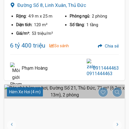
Đường Số 8, Linh Xuân, Thủ Đức
4.9 m
x 25 m
2 phòng
Rộng:
Phòng ngủ:
120 m²
1 tầng
Diện tích:
Số tầng:
53 triệu/m²
Giá/m²:
6 tỷ 400 triệu
So sánh
Chia sẻ
Phạm Hoàng
0911444463
Hẻm Xe Hơi (4 m)