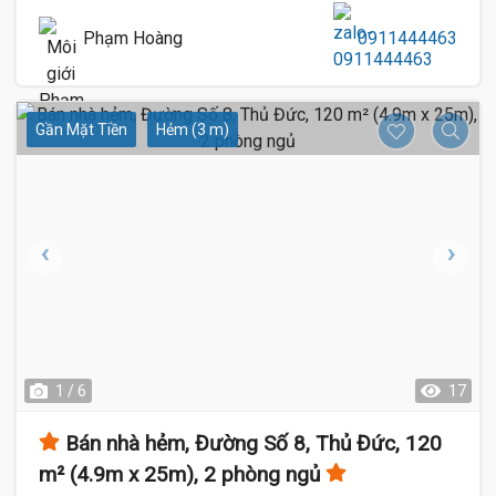
Phạm Hoàng
0911444463
Gần Mặt Tiền
Hẻm (3 m)
1 / 6
17
Bán nhà hẻm, Đường Số 8, Thủ Đức, 120
m² (4.9m x 25m), 2 phòng ngủ