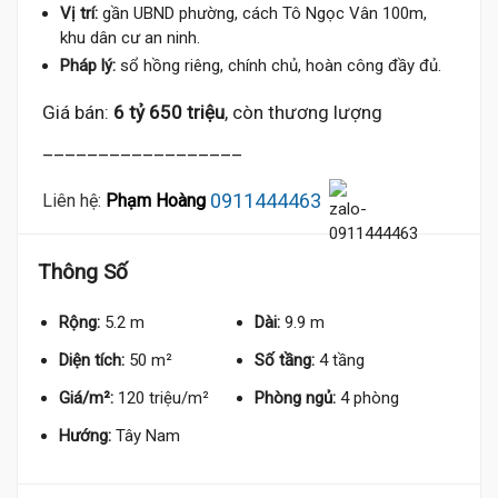
Vị trí:
gần UBND phường, cách Tô Ngọc Vân 100m,
khu dân cư an ninh.
Pháp lý:
sổ hồng riêng, chính chủ, hoàn công đầy đủ.
Giá bán:
6 tỷ 650 triệu
, còn thương lượng
__________________
0911444463
Liên hệ:
Phạm Hoàng
Thông Số
Rộng:
5.2 m
Dài:
9.9 m
Diện tích:
50 m²
Số tầng:
4 tầng
Giá/m²:
120 triệu/m²
Phòng ngủ:
4 phòng
Hướng:
Tây Nam