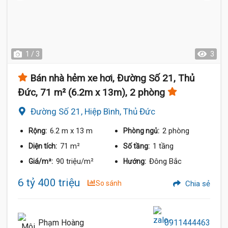
1 / 3
3
Bán nhà hẻm xe hơi, Đường Số 21, Thủ
Đức, 71 m² (6.2m x 13m), 2 phòng
Đường Số 21, Hiệp Bình, Thủ Đức
6.2 m
x 13 m
2 phòng
Rộng:
Phòng ngủ:
71 m²
1 tầng
Diện tích:
Số tầng:
90 triệu/m²
Đông Bắc
Giá/m²:
Hướng:
6 tỷ 400 triệu
So sánh
Chia sẻ
Phạm Hoàng
0911444463