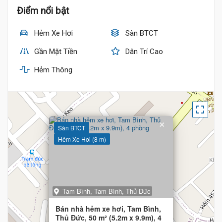
Điểm nổi bật
Hẻm Xe Hơi
Sàn BTCT
Gần Mặt Tiền
Dân Trí Cao
Hẻm Thông
×
Sàn BTCT
Hẻm Xe Hơi (8 m)
Tam Bình, Tam Bình, Thủ Đức
Bán nhà hẻm xe hơi, Tam Bình,
Thủ Đức, 50 m² (5.2m x 9.9m), 4