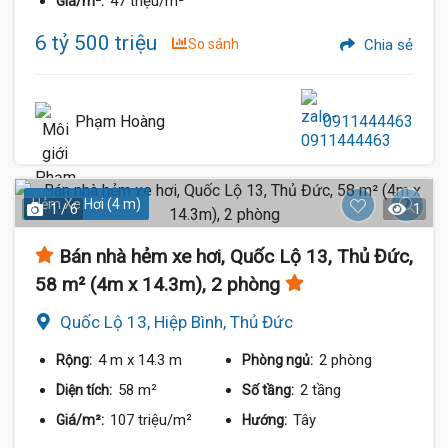
47 triệu/m²
Giá/m²:
6 tỷ 500 triệu
So sánh
Chia sẻ
Phạm Hoàng
0911444463
Hẻm Xe Hơi (4 m)
1 / 6
1
Bán nhà hẻm xe hơi, Quốc Lộ 13, Thủ Đức,
58 m² (4m x 14.3m), 2 phòng
Quốc Lộ 13, Hiệp Bình, Thủ Đức
4 m
x 14.3 m
2 phòng
Rộng:
Phòng ngủ:
58 m²
2 tầng
Diện tích:
Số tầng:
107 triệu/m²
Tây
Giá/m²:
Hướng: