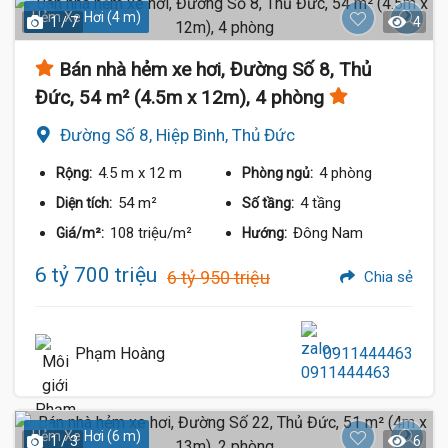
Hẻm Xe Hơi (4 m)
1 / 7
4
Bán nhà hẻm xe hơi, Đường Số 8, Thủ
Đức, 54 m² (4.5m x 12m), 4 phòng
Đường Số 8, Hiệp Bình, Thủ Đức
4.5 m
x 12 m
4 phòng
Rộng:
Phòng ngủ:
54 m²
4 tầng
Diện tích:
Số tầng:
108 triệu/m²
Đông Nam
Giá/m²:
Hướng:
6 tỷ 700 triệu
6 tỷ 950 triệu
Chia sẻ
Phạm Hoàng
0911444463
Hẻm Xe Hơi (6 m)
1 / 3
6