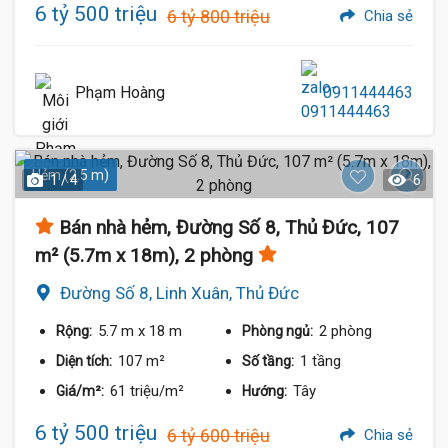
6 tỷ 500 triệu
6 tỷ 800 triệu
Chia sẻ
Phạm Hoàng
0911444463
Hẻm (2.5 m)
1 / 4
6
Bán nhà hẻm, Đường Số 8, Thủ Đức, 107
m² (5.7m x 18m), 2 phòng
Đường Số 8, Linh Xuân, Thủ Đức
5.7 m
x 18 m
2 phòng
Rộng:
Phòng ngủ:
107 m²
1 tầng
Diện tích:
Số tầng:
61 triệu/m²
Tây
Giá/m²:
Hướng:
6 tỷ 500 triệu
6 tỷ 600 triệu
Chia sẻ