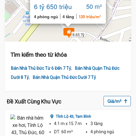
phòng
6 tỷ 650 triệu
50 m²
4 phòng ngủ
4 tầng
120 triệu/m²
6.65 Tỷ
Tìm kiếm theo từ khóa
,
Bán Nhà Thủ Đức Từ 6 Đến 7 Tỷ
Bán Nhà Quận Thủ Đức
,
Dưới 8 Tỷ
Bán Nhà Quận Thủ Đức Dưới 7 Tỷ
Đề Xuất Cùng Khu Vực
Giá/m²
Tỉnh Lộ 43,
Tam Bình
4.1 m
x 15.7 m
3 tầng
DT:
60 m²
4 phòng
ngủ