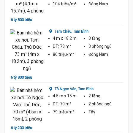
104 triệu/m²
Đông Nam
6 tỷ 800 triệu
5 tỷ 9
Tam Châu,
Tam Bình
4 m
x 18.2 m
3 tầng
DT:
73 m²
3 phòng
ngủ
86 triệu/m²
Đông Nam
7 tỷ 4
6 tỷ 800 triệu
Tô Ngọc Vân,
Tam Bình
4.5 m
x 15 m
2 tầng
DT:
70 m²
2 phòng
ngủ
79 triệu/m²
Tây
5 tỷ 8
6 tỷ 200 triệu