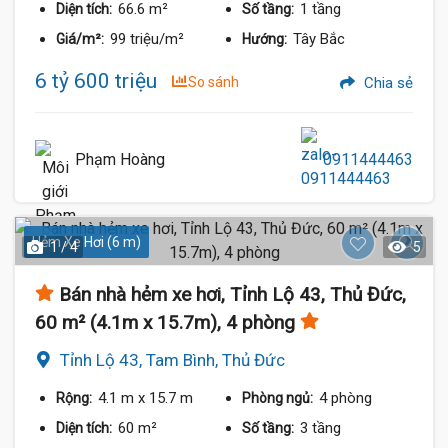
66.6 m²
1 tầng
Diện tích:
Số tầng:
99 triệu/m²
Tây Bắc
Giá/m²:
Hướng:
6 tỷ 600 triệu
So sánh
Chia sẻ
Phạm Hoàng
0911444463
Hẻm Xe Hơi (6 m)
1 / 4
5
Bán nhà hẻm xe hơi, Tỉnh Lộ 43, Thủ Đức,
60 m² (4.1m x 15.7m), 4 phòng
Tỉnh Lộ 43, Tam Bình, Thủ Đức
4.1 m
x 15.7 m
4 phòng
Rộng:
Phòng ngủ:
60 m²
3 tầng
Diện tích:
Số tầng: