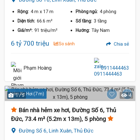
4 m
x 17 m
4 phòng
Rộng:
Phòng ngủ:
66.6 m²
3 tầng
Diện tích:
Số tầng:
91 triệu/m²
Tây Nam
Giá/m²:
Hướng:
6 tỷ 700 triệu
So sánh
Chia sẻ
Phạm Hoàng
0911444463
Hẻm Xe Hơi (7 m)
1 / 5
4
Bán nhà hẻm xe hơi, Đường Số 6, Thủ
Đức, 73.4 m² (5.2m x 13m), 5 phòng
Đường Số 6, Linh Xuân, Thủ Đức