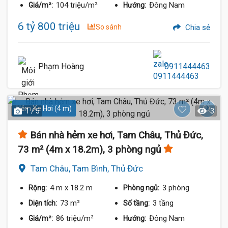
104 triệu/m²
Đông Nam
Giá/m²:
Hướng:
6 tỷ 800 triệu
So sánh
Chia sẻ
Phạm Hoàng
0911444463
Hẻm Xe Hơi (4 m)
1 / 5
3
Bán nhà hẻm xe hơi, Tam Châu, Thủ Đức,
73 m² (4m x 18.2m), 3 phòng ngủ
Tam Châu, Tam Bình, Thủ Đức
4 m
x 18.2 m
3 phòng
Rộng:
Phòng ngủ:
73 m²
3 tầng
Diện tích:
Số tầng:
86 triệu/m²
Đông Nam
Giá/m²:
Hướng: