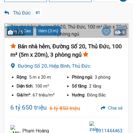
Thủ Đức
61
Dân Trí Cao
Hẻm (3 m)
1 / 5
8
Bán nhà hẻm, Đường Số 20, Thủ Đức, 100
m² (5m x 20m), 3 phòng ngủ
Đường Số 20, Hiệp Bình, Thủ Đức
5 m
x 20 m
3 phòng
Rộng:
Phòng ngủ:
100 m²
2 tầng
Diện tích:
Số tầng:
67 triệu/m²
Đông Bắc
Giá/m²:
Hướng:
6 tỷ 650 triệu
6 tỷ 850 triệu
Chia sẻ
Phạm Hoàng
0911444463