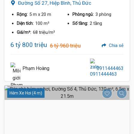
Đường Số 27, Hiệp Bình, Thủ Đức
5 m
x 20 m
3 phòng
Rộng:
Phòng ngủ:
100 m²
2 tầng
Diện tích:
Số tầng:
68 triệu/m²
Giá/m²:
6 tỷ 800 triệu
6 tỷ 960 triệu
Chia sẻ
Phạm Hoàng
0911444463
Hẻm Xe Hơi (4 m)