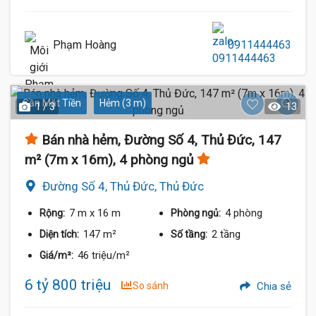
Phạm Hoàng
0911444463
Gần Mặt Tiền
Hẻm (3 m)
1 / 3
13
Bán nhà hẻm, Đường Số 4, Thủ Đức, 147
m² (7m x 16m), 4 phòng ngủ
Đường Số 4, Thủ Đức, Thủ Đức
7 m
x 16 m
4 phòng
Rộng:
Phòng ngủ:
147 m²
2 tầng
Diện tích:
Số tầng:
46 triệu/m²
Giá/m²:
6 tỷ 800 triệu
So sánh
Chia sẻ