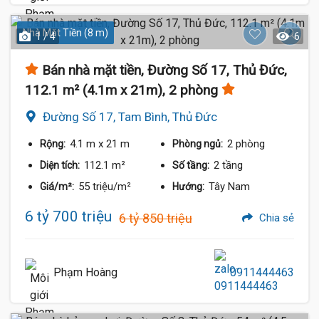
Nhà Mặt Tiền (8 m)
1 / 4
6
Bán nhà mặt tiền, Đường Số 17, Thủ Đức,
112.1 m² (4.1m x 21m), 2 phòng
Đường Số 17, Tam Bình, Thủ Đức
4.1 m
x 21 m
2 phòng
Rộng:
Phòng ngủ:
112.1 m²
2 tầng
Diện tích:
Số tầng:
55 triệu/m²
Tây Nam
Giá/m²:
Hướng:
6 tỷ 700 triệu
6 tỷ 850 triệu
Chia sẻ
Phạm Hoàng
0911444463