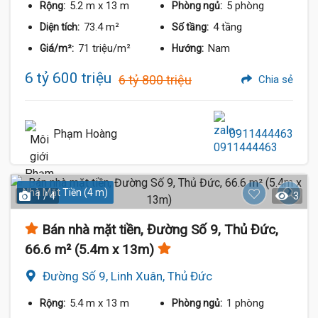
5.2 m
x 13 m
5 phòng
Rộng:
Phòng ngủ:
73.4 m²
4 tầng
Diện tích:
Số tầng:
71 triệu/m²
Nam
Giá/m²:
Hướng:
6 tỷ 600 triệu
6 tỷ 800 triệu
Chia sẻ
Phạm Hoàng
0911444463
Nhà Mặt Tiền (4 m)
1 / 4
3
Bán nhà mặt tiền, Đường Số 9, Thủ Đức,
66.6 m² (5.4m x 13m)
Đường Số 9, Linh Xuân, Thủ Đức
5.4 m
x 13 m
1 phòng
Rộng:
Phòng ngủ: