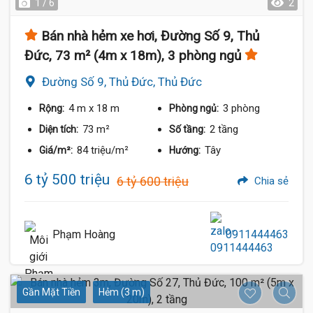
1 / 6
2
Bán nhà hẻm xe hơi, Đường Số 9, Thủ
Đức, 73 m² (4m x 18m), 3 phòng ngủ
Đường Số 9, Thủ Đức, Thủ Đức
4 m
x 18 m
3 phòng
Rộng:
Phòng ngủ:
73 m²
2 tầng
Diện tích:
Số tầng:
84 triệu/m²
Tây
Giá/m²:
Hướng:
6 tỷ 500 triệu
6 tỷ 600 triệu
Chia sẻ
Phạm Hoàng
0911444463
Gần Mặt Tiền
Hẻm (3 m)