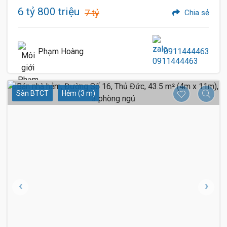
6 tỷ 800 triệu
7 tỷ
Chia sẻ
Phạm Hoàng
0911444463
Sàn BTCT
Hẻm (3 m)