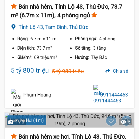
Bán nhà hẻm, Tỉnh Lộ 43, Thủ Đức, 73.7
m² (6.7m x 11m), 4 phòng ngủ
Tỉnh Lộ 43, Tam Bình, Thủ Đức
6.7 m
x 11 m
4 phòng
Rộng:
Phòng ngủ:
73.7 m²
3 tầng
Diện tích:
Số tầng:
69 triệu/m²
Tây Bắc
Giá/m²:
Hướng:
5 tỷ 800 triệu
5 tỷ 980 triệu
Chia sẻ
Phạm Hoàng
0911444463
Hẻm Xe Hơi (4 m)
1 / 6
5
Bán nhà hẻm xe hơi, Tỉnh Lộ 43, Thủ Đức,