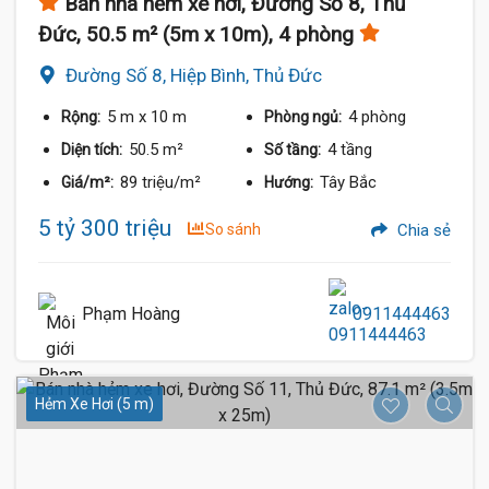
Bán nhà hẻm xe hơi, Đường Số 8, Thủ
Đức, 50.5 m² (5m x 10m), 4 phòng
Đường Số 8, Hiệp Bình, Thủ Đức
5 m
x 10 m
4 phòng
Rộng:
Phòng ngủ:
50.5 m²
4 tầng
Diện tích:
Số tầng:
89 triệu/m²
Tây Bắc
Giá/m²:
Hướng:
5 tỷ 300 triệu
So sánh
Chia sẻ
Phạm Hoàng
0911444463
Hẻm Xe Hơi (5 m)