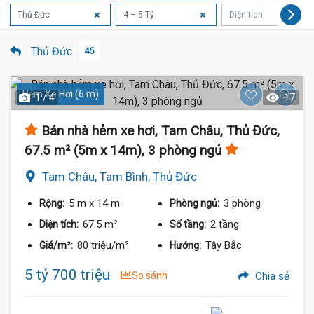
Thủ Đức
4 – 5 Tỷ
Diện tích
Thủ Đức
45
Hẻm Xe Hơi (6 m)
1 / 4
17
Bán nhà hẻm xe hơi, Tam Châu, Thủ Đức,
67.5 m² (5m x 14m), 3 phòng ngủ
Tam Châu, Tam Bình, Thủ Đức
5 m
x 14 m
3 phòng
Rộng:
Phòng ngủ:
67.5 m²
2 tầng
Diện tích:
Số tầng:
80 triệu/m²
Tây Bắc
Giá/m²:
Hướng:
5 tỷ 700 triệu
So sánh
Chia sẻ