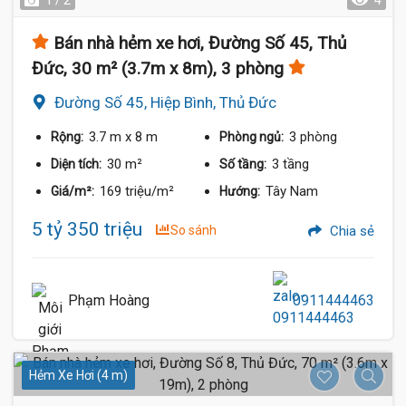
1 / 2
4
Bán nhà hẻm xe hơi, Đường Số 45, Thủ
Đức, 30 m² (3.7m x 8m), 3 phòng
Đường Số 45, Hiệp Bình, Thủ Đức
3.7 m
x 8 m
3 phòng
Rộng:
Phòng ngủ:
30 m²
3 tầng
Diện tích:
Số tầng:
169 triệu/m²
Tây Nam
Giá/m²:
Hướng:
5 tỷ 350 triệu
So sánh
Chia sẻ
Phạm Hoàng
0911444463
Hẻm Xe Hơi (4 m)