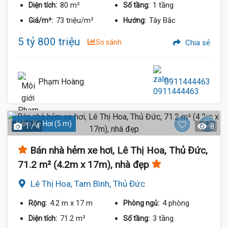
80 m²
1 tầng
Diện tích:
Số tầng:
73 triệu/m²
Tây Bắc
Giá/m²:
Hướng:
5 tỷ 800 triệu
So sánh
Chia sẻ
Phạm Hoàng
0911444463
Hẻm Xe Hơi (5 m)
1 / 4
8
Bán nhà hẻm xe hơi, Lê Thị Hoa, Thủ Đức,
71.2 m² (4.2m x 17m), nhà đẹp
Lê Thị Hoa, Tam Bình, Thủ Đức
4.2 m
x 17 m
4 phòng
Rộng:
Phòng ngủ:
71.2 m²
3 tầng
Diện tích:
Số tầng: