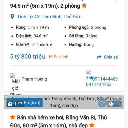
94.6 m² (5m x 19m), 2 phòng
Tỉnh Lộ 43, Tam Bình, Thủ Đức
5 m
x 19 m
2 phòng
Rộng:
Phòng ngủ:
94.6 m²
3 tầng
Diện tích:
Số tầng:
61 triệu/m²
Đông
Giá/m²:
Hướng:
5 tỷ 800 triệu
So sánh
Chia sẻ
Phạm Hoàng
0911444463
5.8 Tỷ
Hẻm Xe Hơi (5 m)
1 / 7
11
Bán nhà hẻm xe hơi, Đặng Văn Bi, Thủ
Đức, 80 m² (5m x 16m), nhà đẹp