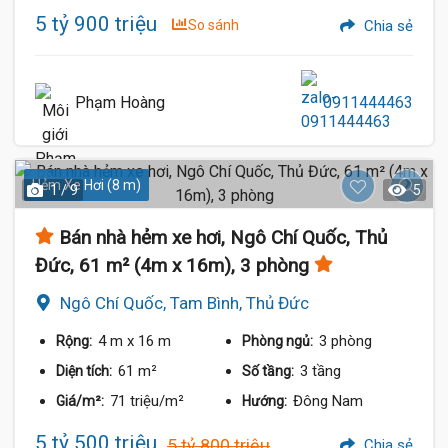
5 tỷ 900 triệu
So sánh
Chia sẻ
Phạm Hoàng
0911444463
Hẻm Xe Hơi (8 m)
1 / 9
5
Bán nhà hẻm xe hơi, Ngô Chí Quốc, Thủ
Đức, 61 m² (4m x 16m), 3 phòng
Ngô Chí Quốc, Tam Bình, Thủ Đức
4 m
x 16 m
3 phòng
Rộng:
Phòng ngủ:
61 m²
3 tầng
Diện tích:
Số tầng:
71 triệu/m²
Đông Nam
Giá/m²:
Hướng:
5 tỷ 500 triệu
5 tỷ 800 triệu
Chia sẻ