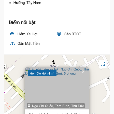
Hướng:
Tây Nam
Điểm nổi bật
Hẻm Xe Hơi
Sàn BTCT
Gần Mặt Tiền
5 Tỷ
×
Hẻm Xe Hơi (4 m)
Ngô Chí Quốc, Tam Bình, Thủ Đức
5.9 Tỷ