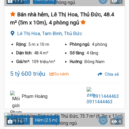
1 / 3
1
Bán nhà hẻm, Lê Thị Hoa, Thủ Đức, 48.4
m² (5m x 10m), 4 phòng ngủ
Lê Thị Hoa, Tam Bình, Thủ Đức
5 m
x 10 m
4 phòng
Rộng:
Phòng ngủ:
48.4 m²
4 tầng
Diện tích:
Số tầng:
109 triệu/m²
Đông Nam
Giá/m²:
Hướng:
5 tỷ 600 triệu
So sánh
Chia sẻ
Phạm Hoàng
0911444463
Sàn BTCT
Hẻm (2.5 m)
1 / 6
8