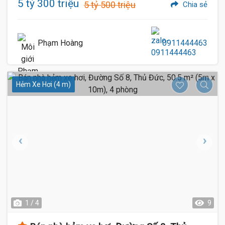
5 tỷ 300 triệu
5 tỷ 500 triệu
Chia sẻ
Phạm Hoàng
0911444463
Hẻm Xe Hơi (4 m)
1 / 4
9