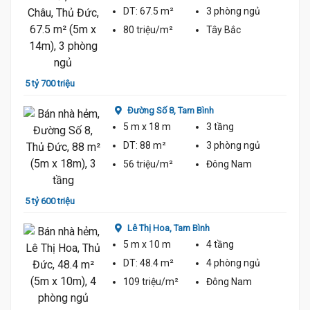
DT:
67.5 m²
3 phòng
ngủ
80 triệu/m²
Tây Bắc
5 tỷ 9
5 tỷ 700 triệu
Đường Số 8,
Tam Bình
5 m
x 18 m
3 tầng
DT:
88 m²
3 phòng
ngủ
56 triệu/m²
Đông Nam
5 tỷ 5
5 tỷ 600 triệu
Lê Thị Hoa,
Tam Bình
5 m
x 10 m
4 tầng
DT:
48.4 m²
4 phòng
ngủ
109 triệu/m²
Đông Nam
5 tỷ 9