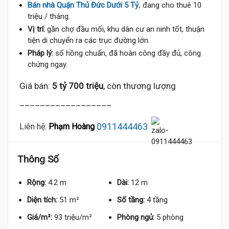
Bán nhà Quận Thủ Đức Dưới 5 Tỷ
, đang cho thuê 10
triệu / tháng.
Vị trí:
gần chợ đầu mối, khu dân cư an ninh tốt, thuận
tiện di chuyển ra các trục đường lớn.
Pháp lý:
sổ hồng chuẩn, đã hoàn công đầy đủ, công
chứng ngay.
Giá bán:
5 tỷ 700 triệu
, còn thương lượng
__________________
0911444463
Liên hệ:
Phạm Hoàng
Thông Số
Rộng:
4.2 m
Dài:
12 m
Diện tích:
51 m²
Số tầng:
4 tầng
Giá/m²:
93 triệu/m²
Phòng ngủ:
5 phòng