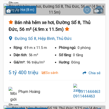
Hẻm Xe Hơi (8 m)
1 / 1
9
Bán nhà hẻm xe hơi, Đường Số 8, Thủ
Đức, 56 m² (4.9m x 11.5m)
Đường Số 8, Hiệp Bình, Thủ Đức
4.9 m
x 11.5 m
0 phòng
Rộng:
Phòng ngủ:
56 m²
0 tầng
Diện tích:
Số tầng:
96 triệu/m²
Đông
Giá/m²:
Hướng:
5 tỷ 400 triệu
So sánh
Chia sẻ
Phạm Hoàng
0911444463