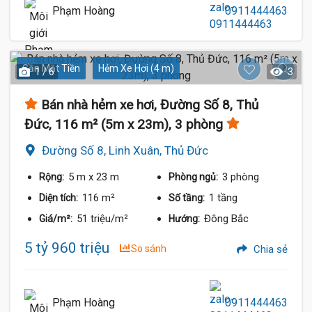
Phạm Hoàng
0911444463
Gần Mặt Tiền
Hẻm Xe Hơi (4 m)
1 / 6
3
Bán nhà hẻm xe hơi, Đường Số 8, Thủ
Đức, 116 m² (5m x 23m), 3 phòng
Đường Số 8, Linh Xuân, Thủ Đức
5 m
x 23 m
3 phòng
Rộng:
Phòng ngủ:
116 m²
1 tầng
Diện tích:
Số tầng:
51 triệu/m²
Đông Bắc
Giá/m²:
Hướng:
5 tỷ 960 triệu
So sánh
Chia sẻ
Phạm Hoàng
0911444463