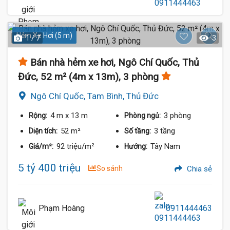
Hẻm Xe Hơi (5 m)
1 / 7
3
Bán nhà hẻm xe hơi, Ngô Chí Quốc, Thủ
Đức, 52 m² (4m x 13m), 3 phòng
Ngô Chí Quốc, Tam Bình, Thủ Đức
4 m
x 13 m
3 phòng
Rộng:
Phòng ngủ:
52 m²
3 tầng
Diện tích:
Số tầng:
92 triệu/m²
Tây Nam
Giá/m²:
Hướng:
5 tỷ 400 triệu
So sánh
Chia sẻ
Phạm Hoàng
0911444463