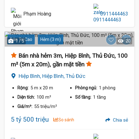
Phạm Hoàng
0911444463
Dân Trí Cao
Hẻm (3 m)
1 / 5
20
Bán nhà hẻm 3m, Hiệp Bình, Thủ Đức, 100
m² (5m x 20m), gần mặt tiền
Hiệp Bình, Hiệp Bình, Thủ Đức
5 m
x 20 m
1 phòng
Rộng:
Phòng ngủ:
100 m²
1 tầng
Diện tích:
Số tầng:
55 triệu/m²
Giá/m²:
5 tỷ 500 triệu
So sánh
Chia sẻ