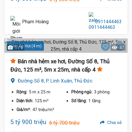
Phạm Hoàng
0911444463
Hẻm Xe Hơi (4 m)
1 / 6
37
Bán nhà hẻm xe hơi, Đường Số 8, Thủ
Đức, 125 m², 5m x 25m, nhà cấp 4
Đường Số 8, P. Linh Xuân, Thủ Đức
5 m
x 25 m
3 phòng
Rộng:
Phòng ngủ:
125 m²
1 tầng
Diện tích:
Số tầng:
47 triệu/m²
Giá/m²:
5 tỷ 900 triệu
6 tỷ 700 triệu
Chia sẻ