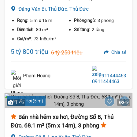
Đặng Văn Bi, Thủ Đức, Thủ Đức
5 m
x 16 m
3 phòng
Rộng:
Phòng ngủ:
80 m²
2 tầng
Diện tích:
Số tầng:
73 triệu/m²
Giá/m²:
5 tỷ 800 triệu
6 tỷ 250 triệu
Chia sẻ
Phạm Hoàng
0911444463
Hẻm Xe Hơi (5 m)
1 / 6
9
Bán nhà hẻm xe hơi, Đường Số 8, Thủ
Đức, 68.1 m² (5m x 14m), 3 phòng