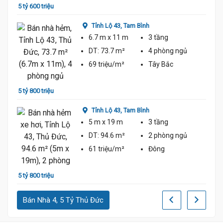
5 tỷ 600 triệu
Tỉnh Lộ 43,
Tam Bình
6.7 m
x 11 m
3 tầng
DT:
73.7 m²
4 phòng
ngủ
69 triệu/m²
Tây Bắc
5 tỷ 4
5 tỷ 800 triệu
Tỉnh Lộ 43,
Tam Bình
5 m
x 19 m
3 tầng
DT:
94.6 m²
2 phòng
ngủ
61 triệu/m²
Đông
6 tỷ
5 tỷ 800 triệu
Bán Nhà 4, 5 Tỷ Thủ Đức