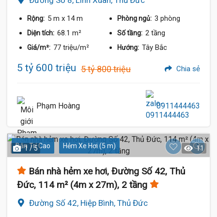
Đường Số 8, Linh Xuân, Thủ Đức
5 m
x 14 m
3 phòng
Rộng:
Phòng ngủ:
68.1 m²
2 tầng
Diện tích:
Số tầng:
77 triệu/m²
Tây Bắc
Giá/m²:
Hướng:
5 tỷ 600 triệu
5 tỷ 800 triệu
Chia sẻ
Phạm Hoàng
0911444463
Dân Trí Cao
Hẻm Xe Hơi (5 m)
1 / 5
11
Bán nhà hẻm xe hơi, Đường Số 42, Thủ
Đức, 114 m² (4m x 27m), 2 tầng
Đường Số 42, Hiệp Bình, Thủ Đức