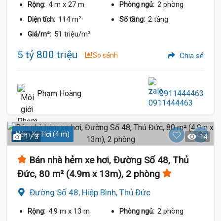
4 m
x 27 m
2 phòng
Rộng:
Phòng ngủ:
114 m²
2 tầng
Diện tích:
Số tầng:
51 triệu/m²
Giá/m²:
5 tỷ 800 triệu
So sánh
Chia sẻ
Phạm Hoàng
0911444463
Hẻm Xe Hơi (4 m)
1 / 3
14
Bán nhà hẻm xe hơi, Đường Số 48, Thủ
Đức, 80 m² (4.9m x 13m), 2 phòng
Đường Số 48, Hiệp Bình, Thủ Đức
4.9 m
x 13 m
2 phòng
Rộng:
Phòng ngủ: