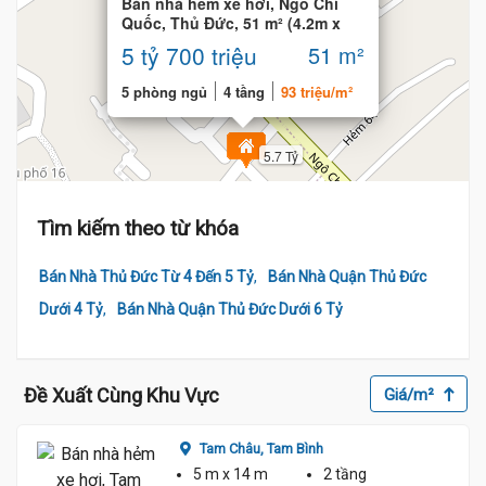
Bán nhà hẻm xe hơi, Ngô Chí
Quốc, Thủ Đức, 51 m² (4.2m x
12m), 5 phòng
5 tỷ 700 triệu
51 m²
5 phòng ngủ
4 tầng
93 triệu/m²
5.7 Tỷ
Tìm kiếm theo từ khóa
,
Bán Nhà Thủ Đức Từ 4 Đến 5 Tỷ
Bán Nhà Quận Thủ Đức
,
Dưới 4 Tỷ
Bán Nhà Quận Thủ Đức Dưới 6 Tỷ
Đề Xuất Cùng Khu Vực
Giá/m²
Tam Châu,
Tam Bình
5 m
x 14 m
2 tầng