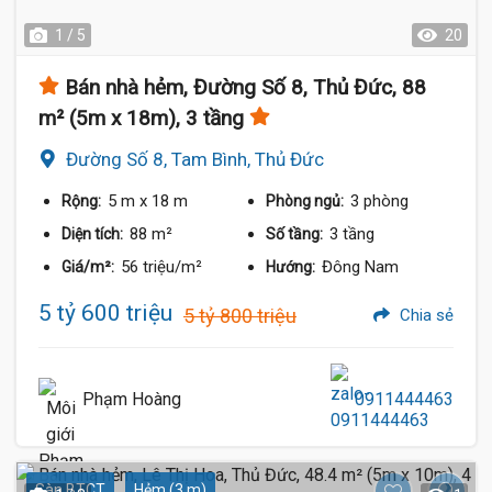
1 / 5
20
Bán nhà hẻm, Đường Số 8, Thủ Đức, 88
m² (5m x 18m), 3 tầng
Đường Số 8, Tam Bình, Thủ Đức
5 m
x 18 m
3 phòng
Rộng:
Phòng ngủ:
88 m²
3 tầng
Diện tích:
Số tầng:
56 triệu/m²
Đông Nam
Giá/m²:
Hướng:
5 tỷ 600 triệu
5 tỷ 800 triệu
Chia sẻ
Phạm Hoàng
0911444463
Sàn BTCT
Hẻm (3 m)