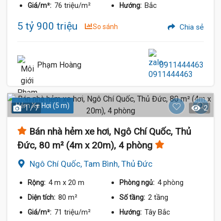
76 triệu/m²
Bắc
Giá/m²:
Hướng:
5 tỷ 900 triệu
So sánh
Chia sẻ
Phạm Hoàng
0911444463
Hẻm Xe Hơi (5 m)
1 / 7
2
Bán nhà hẻm xe hơi, Ngô Chí Quốc, Thủ
Đức, 80 m² (4m x 20m), 4 phòng
Ngô Chí Quốc, Tam Bình, Thủ Đức
4 m
x 20 m
4 phòng
Rộng:
Phòng ngủ:
80 m²
2 tầng
Diện tích:
Số tầng:
71 triệu/m²
Tây Bắc
Giá/m²:
Hướng: