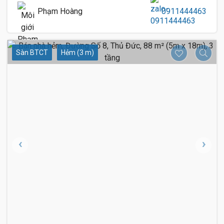
Phạm Hoàng
0911444463
Sàn BTCT
Hẻm (3 m)