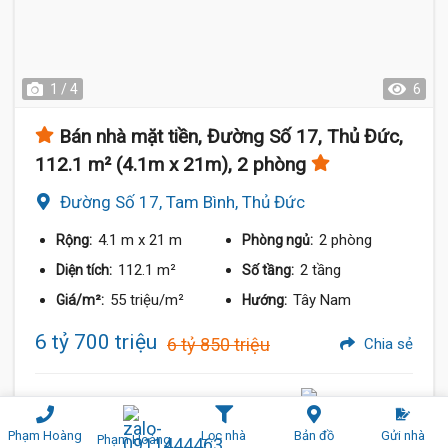
1 / 4
6
Bán nhà mặt tiền, Đường Số 17, Thủ Đức,
112.1 m² (4.1m x 21m), 2 phòng
Đường Số 17, Tam Bình, Thủ Đức
4.1 m
x 21 m
2 phòng
Rộng:
Phòng ngủ:
112.1 m²
2 tầng
Diện tích:
Số tầng:
55 triệu/m²
Tây Nam
Giá/m²:
Hướng:
6 tỷ 700 triệu
6 tỷ 850 triệu
Chia sẻ
Phạm Hoàng
0911444463
Phạm Hoàng
Lọc nhà
Bản đồ
Gửi nhà
Phạm Hoàng