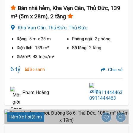
Bán nhà hẻm, Kha Vạn Cân, Thủ Đức, 139
m² (5m x 28m), 2 tầng
Kha Vạn Cân, Thủ Đức, Thủ Đức
5 m
x 28 m
2 phòng
Rộng:
Phòng ngủ:
139 m²
2 tầng
Diện tích:
Số tầng:
43 triệu/m²
Giá/m²:
6 tỷ
So sánh
Chia sẻ
Phạm Hoàng
0911444463
Hẻm Xe Hơi (8 m)