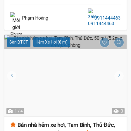
Phạm Hoàng
0911444463
Sàn BTCT
Hẻm Xe Hơi (8 m)
1 / 4
3
Bán nhà hẻm xe hơi, Tam Bình, Thủ Đức,