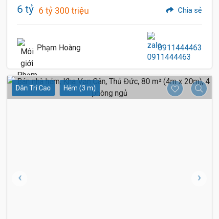
6 tỷ
6 tỷ 300 triệu
Chia sẻ
Phạm Hoàng
0911444463
Dân Trí Cao
Hẻm (3 m)