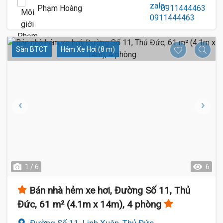
Phạm Hoàng
0911444463
Sàn BTCT
Hẻm Xe Hơi (8 m)
1 / 6
6
Bán nhà hẻm xe hơi, Đường Số 11, Thủ
Đức, 61 m² (4.1m x 14m), 4 phòng
Đường Số 11, Linh Xuân, Thủ Đức