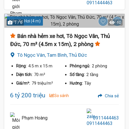
Hẻm Xe Hơi (4 m)
1 / 6
10
Bán nhà hẻm xe hơi, Tô Ngọc Vân, Thủ
Đức, 70 m² (4.5m x 15m), 2 phòng
Tô Ngọc Vân, Tam Bình, Thủ Đức
4.5 m
x 15 m
2 phòng
Rộng:
Phòng ngủ:
70 m²
2 tầng
Diện tích:
Số tầng:
79 triệu/m²
Tây
Giá/m²:
Hướng:
6 tỷ 200 triệu
So sánh
Chia sẻ
Phạm Hoàng
0911444463