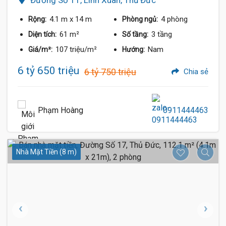
4.1 m
x 14 m
4 phòng
Rộng:
Phòng ngủ:
61 m²
3 tầng
Diện tích:
Số tầng:
107 triệu/m²
Nam
Giá/m²:
Hướng:
6 tỷ 650 triệu
6 tỷ 750 triệu
Chia sẻ
Phạm Hoàng
0911444463
Nhà Mặt Tiền (8 m)