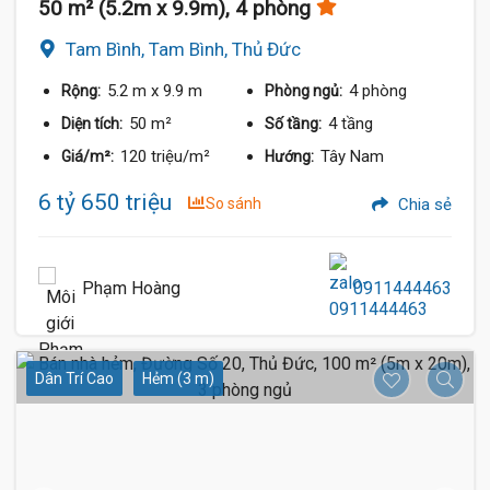
50 m² (5.2m x 9.9m), 4 phòng
Tam Bình, Tam Bình, Thủ Đức
5.2 m
x 9.9 m
4 phòng
Rộng:
Phòng ngủ:
50 m²
4 tầng
Diện tích:
Số tầng:
120 triệu/m²
Tây Nam
Giá/m²:
Hướng:
6 tỷ 650 triệu
So sánh
Chia sẻ
Phạm Hoàng
0911444463
Dân Trí Cao
Hẻm (3 m)