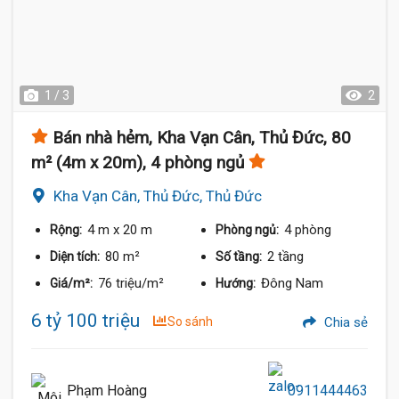
1 / 3
2
Bán nhà hẻm, Kha Vạn Cân, Thủ Đức, 80
m² (4m x 20m), 4 phòng ngủ
Kha Vạn Cân, Thủ Đức, Thủ Đức
4 m
x 20 m
4 phòng
Rộng:
Phòng ngủ:
80 m²
2 tầng
Diện tích:
Số tầng:
76 triệu/m²
Đông Nam
Giá/m²:
Hướng:
6 tỷ 100 triệu
So sánh
Chia sẻ
Phạm Hoàng
0911444463