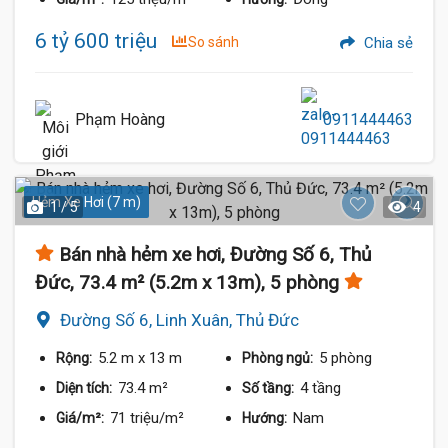
6 tỷ 600 triệu
So sánh
Chia sẻ
Phạm Hoàng
0911444463
Hẻm Xe Hơi (7 m)
1 / 5
4
Bán nhà hẻm xe hơi, Đường Số 6, Thủ
Đức, 73.4 m² (5.2m x 13m), 5 phòng
Đường Số 6, Linh Xuân, Thủ Đức
5.2 m
x 13 m
5 phòng
Rộng:
Phòng ngủ:
73.4 m²
4 tầng
Diện tích:
Số tầng:
71 triệu/m²
Nam
Giá/m²:
Hướng: