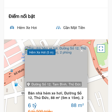
Điểm nổi bật
Hẻm Xe Hơi
Gần Mặt Tiền
×
Hẻm Xe Hơi (5 m)
Đường Số 12, Tam Bình, Thủ Đức
Bán nhà hẻm xe hơi, Đường Số
12, Thủ Đức, 88 m² (5m x 15m), 2
phòng
6 tỷ
88 m²
6 tỷ 500 triệu