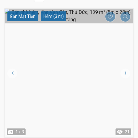
Gần Mặt Tiền
Hẻm (3 m)
1 / 3
21