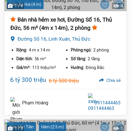
Hẻm Xe Hơi (4 m)
1 / 4
4
Bán nhà hẻm xe hơi, Đường Số 16, Thủ
Đức, 56 m² (4m x 14m), 2 phòng
Đường Số 16, Linh Xuân, Thủ Đức
4 m
x 14 m
2 phòng
Rộng:
Phòng ngủ:
56 m²
2 tầng
Diện tích:
Số tầng:
113 triệu/m²
Đông Bắc
Giá/m²:
Hướng:
6 tỷ 300 triệu
6 tỷ 500 triệu
Chia sẻ
Phạm Hoàng
0911444463
Gần Mặt Tiền
Hẻm (2.5 m)
1 / 3
1