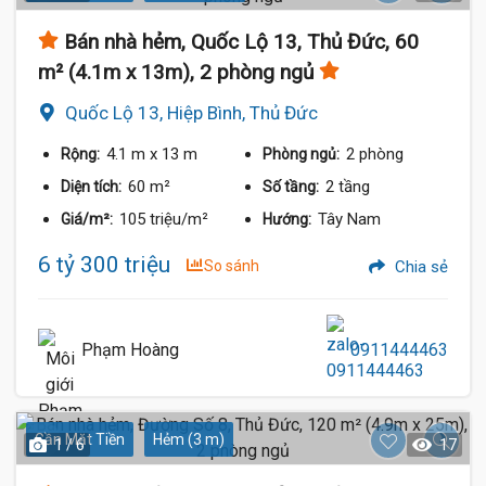
Bán nhà hẻm, Quốc Lộ 13, Thủ Đức, 60
m² (4.1m x 13m), 2 phòng ngủ
Quốc Lộ 13, Hiệp Bình, Thủ Đức
4.1 m
x 13 m
2 phòng
Rộng:
Phòng ngủ:
60 m²
2 tầng
Diện tích:
Số tầng:
105 triệu/m²
Tây Nam
Giá/m²:
Hướng:
6 tỷ 300 triệu
So sánh
Chia sẻ
Phạm Hoàng
0911444463
Gần Mặt Tiền
Hẻm (3 m)
1 / 6
17