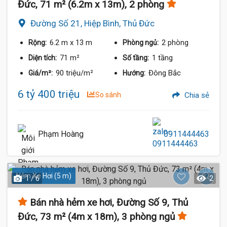
Đức, 71 m² (6.2m x 13m), 2 phòng
Đường Số 21, Hiệp Bình, Thủ Đức
6.2 m
x 13 m
2 phòng
Rộng:
Phòng ngủ:
71 m²
1 tầng
Diện tích:
Số tầng:
90 triệu/m²
Đông Bắc
Giá/m²:
Hướng:
6 tỷ 400 triệu
So sánh
Chia sẻ
Phạm Hoàng
0911444463
Hẻm Xe Hơi (5 m)
1 / 6
2
Bán nhà hẻm xe hơi, Đường Số 9, Thủ
Đức, 73 m² (4m x 18m), 3 phòng ngủ