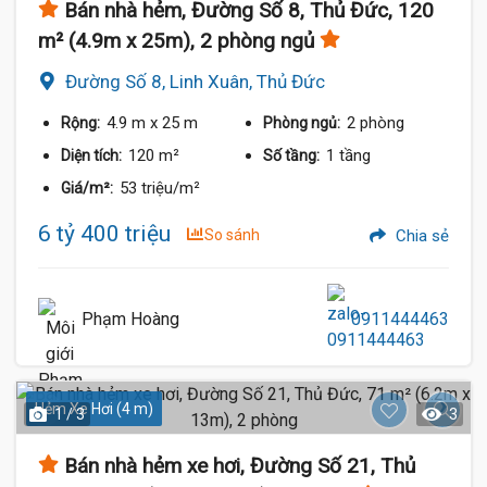
Bán nhà hẻm, Đường Số 8, Thủ Đức, 120
m² (4.9m x 25m), 2 phòng ngủ
Đường Số 8, Linh Xuân, Thủ Đức
4.9 m
x 25 m
2 phòng
Rộng:
Phòng ngủ:
120 m²
1 tầng
Diện tích:
Số tầng:
53 triệu/m²
Giá/m²:
6 tỷ 400 triệu
So sánh
Chia sẻ
Phạm Hoàng
0911444463
Hẻm Xe Hơi (4 m)
1 / 3
3
Bán nhà hẻm xe hơi, Đường Số 21, Thủ