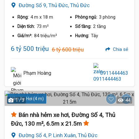
Đường Số 9, Thủ Đức, Thủ Đức
4 m
x 18 m
3 phòng
Rộng:
Phòng ngủ:
73 m²
2 tầng
Diện tích:
Số tầng:
84 triệu/m²
Tây
Giá/m²:
Hướng:
6 tỷ 500 triệu
6 tỷ 600 triệu
Chia sẻ
Phạm Hoàng
0911444463
Hẻm Xe Hơi (4 m)
1 / 3
44
Bán nhà hẻm xe hơi, Đường Số 4, Thủ
Đức, 130 m², 6.5m x 21.5m
Đường Số 4, P. Linh Xuân, Thủ Đức