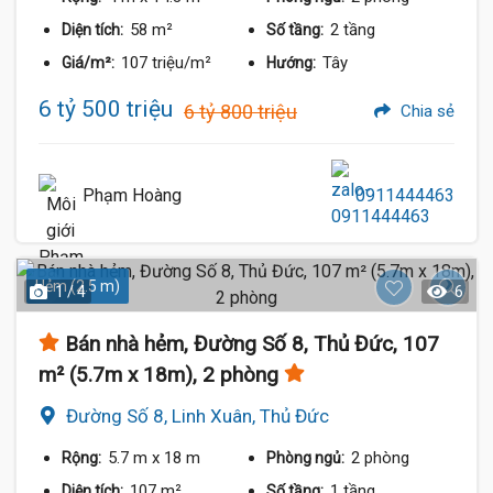
58 m²
2 tầng
Diện tích:
Số tầng:
107 triệu/m²
Tây
Giá/m²:
Hướng:
6 tỷ 500 triệu
6 tỷ 800 triệu
Chia sẻ
Phạm Hoàng
0911444463
Hẻm (2.5 m)
1 / 4
6
Bán nhà hẻm, Đường Số 8, Thủ Đức, 107
m² (5.7m x 18m), 2 phòng
Đường Số 8, Linh Xuân, Thủ Đức
5.7 m
x 18 m
2 phòng
Rộng:
Phòng ngủ:
107 m²
1 tầng
Diện tích:
Số tầng: