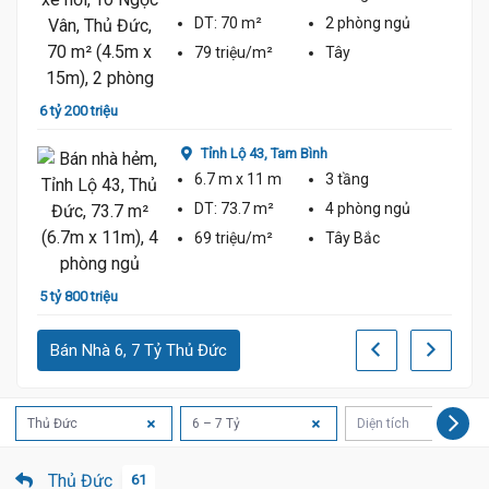
DT:
70 m²
2 phòng
ngủ
79 triệu/m²
Tây
6 tỷ 200 triệu
5 tỷ 6
Tỉnh Lộ 43,
Tam Bình
6.7 m
x 11 m
3 tầng
DT:
73.7 m²
4 phòng
ngủ
69 triệu/m²
Tây Bắc
5 tỷ 800 triệu
5 tỷ 6
Bán Nhà 6, 7 Tỷ Thủ Đức
Thủ Đức
6 – 7 Tỷ
Diện tích
Thủ Đức
61