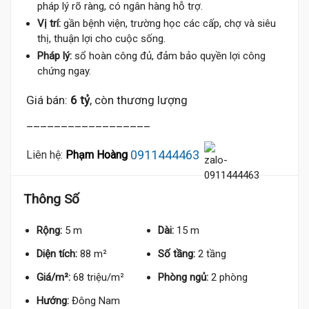
pháp lý rõ ràng, có ngân hàng hỗ trợ.
Vị trí:
gần bệnh viện, trường học các cấp, chợ và siêu
thị, thuận lợi cho cuộc sống.
Pháp lý:
sổ hoàn công đủ, đảm bảo quyền lợi công
chứng ngay.
Giá bán:
6 tỷ
, còn thương lượng
__________________
0911444463
Liên hệ:
Phạm Hoàng
Thông Số
Rộng:
5 m
Dài:
15 m
Diện tích:
88 m²
Số tầng:
2 tầng
Giá/m²:
68 triệu/m²
Phòng ngủ:
2 phòng
Hướng:
Đông Nam