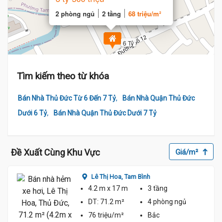
2 phòng ngủ
2 tầng
68 triệu/m²
6 Tỷ
Tìm kiếm theo từ khóa
,
Bán Nhà Thủ Đức Từ 6 Đến 7 Tỷ
Bán Nhà Quận Thủ Đức
,
Dưới 6 Tỷ
Bán Nhà Quận Thủ Đức Dưới 7 Tỷ
Đề Xuất Cùng Khu Vực
Giá/m²
Lê Thị Hoa,
Tam Bình
4.2 m
x 17 m
3 tầng
DT:
71.2 m²
4 phòng
ngủ
76 triệu/m²
Bắc