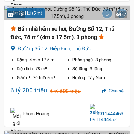
Hẻm Xe Hơi (5 m)
1 / 3
7
Bán nhà hẻm xe hơi, Đường Số 12, Thủ
Đức, 78 m² (4m x 17.5m), 3 phòng
Đường Số 12, Hiệp Bình, Thủ Đức
4 m
x 17.5 m
3 phòng
Rộng:
Phòng ngủ:
78 m²
3 tầng
Diện tích:
Số tầng:
6 Tỷ
70 triệu/m²
Tây Nam
Giá/m²:
Hướng:
6 tỷ 200 triệu
6 tỷ 600 triệu
Chia sẻ
Phạm Hoàng
0911444463