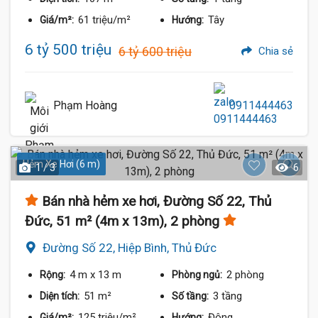
61 triệu/m²
Tây
Giá/m²:
Hướng:
6 tỷ 500 triệu
6 tỷ 600 triệu
Chia sẻ
Phạm Hoàng
0911444463
Hẻm Xe Hơi (6 m)
1 / 3
6
Bán nhà hẻm xe hơi, Đường Số 22, Thủ
Đức, 51 m² (4m x 13m), 2 phòng
Đường Số 22, Hiệp Bình, Thủ Đức
4 m
x 13 m
2 phòng
Rộng:
Phòng ngủ:
51 m²
3 tầng
Diện tích:
Số tầng:
125 triệu/m²
Đông
Giá/m²:
Hướng: