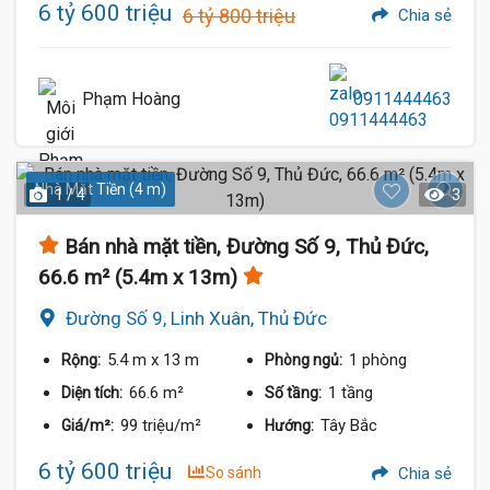
6 tỷ 600 triệu
6 tỷ 800 triệu
Chia sẻ
Phạm Hoàng
0911444463
Nhà Mặt Tiền (4 m)
1 / 4
3
Bán nhà mặt tiền, Đường Số 9, Thủ Đức,
66.6 m² (5.4m x 13m)
Đường Số 9, Linh Xuân, Thủ Đức
5.4 m
x 13 m
1 phòng
Rộng:
Phòng ngủ:
66.6 m²
1 tầng
Diện tích:
Số tầng:
99 triệu/m²
Tây Bắc
Giá/m²:
Hướng:
6 tỷ 600 triệu
So sánh
Chia sẻ