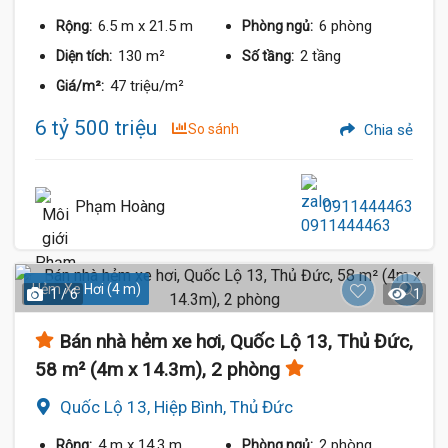
6.5 m
x 21.5 m
6 phòng
Rộng:
Phòng ngủ:
130 m²
2 tầng
Diện tích:
Số tầng:
47 triệu/m²
Giá/m²:
6 tỷ 500 triệu
So sánh
Chia sẻ
Phạm Hoàng
0911444463
Hẻm Xe Hơi (4 m)
1 / 6
1
Bán nhà hẻm xe hơi, Quốc Lộ 13, Thủ Đức,
58 m² (4m x 14.3m), 2 phòng
Quốc Lộ 13, Hiệp Bình, Thủ Đức
4 m
x 14.3 m
2 phòng
Rộng:
Phòng ngủ: