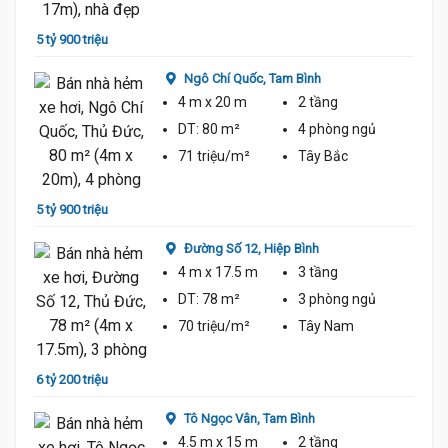
5 tỷ 900 triệu
5 tỷ 8
Ngô Chí Quốc,
Tam Bình
4 m
x 20 m
2 tầng
DT:
80 m²
4 phòng
ngủ
71 triệu/m²
Tây Bắc
5 tỷ 900 triệu
5 tỷ 7
Đường Số 12,
Hiệp Bình
4 m
x 17.5 m
3 tầng
DT:
78 m²
3 phòng
ngủ
70 triệu/m²
Tây Nam
6 tỷ 200 triệu
5 tỷ 7
Tô Ngọc Vân,
Tam Bình
4.5 m
x 15 m
2 tầng