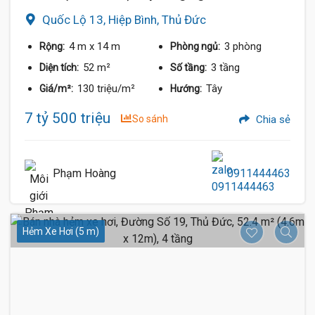
Quốc Lộ 13, Hiệp Bình, Thủ Đức
4 m
x 14 m
3 phòng
Rộng:
Phòng ngủ:
52 m²
3 tầng
Diện tích:
Số tầng:
130 triệu/m²
Tây
Giá/m²:
Hướng:
7 tỷ 500 triệu
So sánh
Chia sẻ
Phạm Hoàng
0911444463
Hẻm Xe Hơi (5 m)