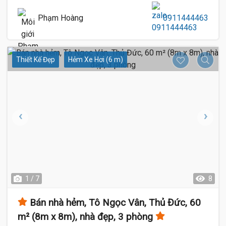
Phạm Hoàng
0911444463
Thiết Kế Đẹp
Hẻm Xe Hơi (6 m)
1 / 7
8
Bán nhà hẻm, Tô Ngọc Vân, Thủ Đức, 60
m² (8m x 8m), nhà đẹp, 3 phòng