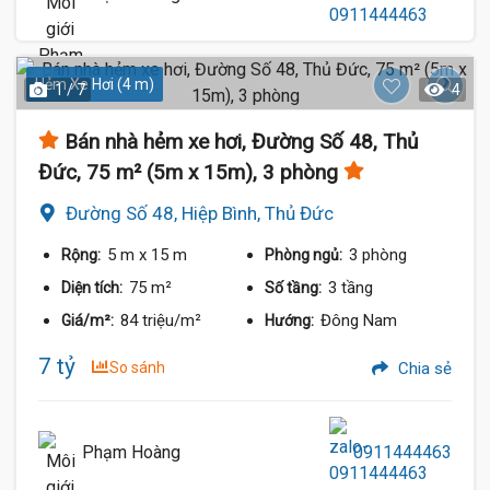
Hẻm Xe Hơi (4 m)
1 / 7
4
Bán nhà hẻm xe hơi, Đường Số 48, Thủ
Đức, 75 m² (5m x 15m), 3 phòng
Đường Số 48, Hiệp Bình, Thủ Đức
5 m
x 15 m
3 phòng
Rộng:
Phòng ngủ:
75 m²
3 tầng
Diện tích:
Số tầng:
84 triệu/m²
Đông Nam
Giá/m²:
Hướng:
7 tỷ
So sánh
Chia sẻ
Phạm Hoàng
0911444463