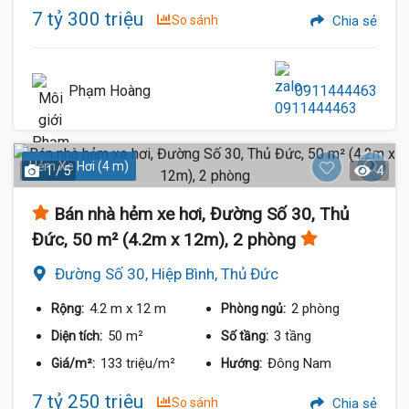
7 tỷ 300 triệu
So sánh
Chia sẻ
Phạm Hoàng
0911444463
Hẻm Xe Hơi (4 m)
1 / 5
4
Bán nhà hẻm xe hơi, Đường Số 30, Thủ
Đức, 50 m² (4.2m x 12m), 2 phòng
Đường Số 30, Hiệp Bình, Thủ Đức
4.2 m
x 12 m
2 phòng
Rộng:
Phòng ngủ:
50 m²
3 tầng
Diện tích:
Số tầng:
133 triệu/m²
Đông Nam
Giá/m²:
Hướng:
7 tỷ 250 triệu
So sánh
Chia sẻ