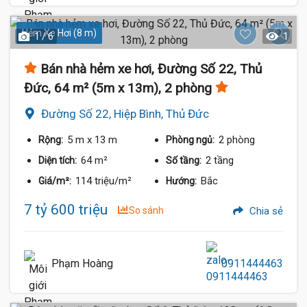
Hẻm Xe Hơi (8 m)
1 / 6
1
Bán nhà hẻm xe hơi, Đường Số 22, Thủ
Đức, 64 m² (5m x 13m), 2 phòng
Đường Số 22, Hiệp Bình, Thủ Đức
5 m
x 13 m
2 phòng
Rộng:
Phòng ngủ:
64 m²
2 tầng
Diện tích:
Số tầng:
114 triệu/m²
Bắc
Giá/m²:
Hướng:
7 tỷ 600 triệu
So sánh
Chia sẻ
Phạm Hoàng
0911444463