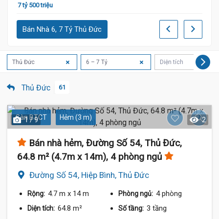
7 tỷ 500 triệu
7 tỷ 8
Bán Nhà 6, 7 Tỷ Thủ Đức
Thủ Đức
6 – 7 Tỷ
Diện tích
Thủ Đức
61
Sàn BTCT
Hẻm (3 m)
1 / 9
2
Bán nhà hẻm, Đường Số 54, Thủ Đức,
64.8 m² (4.7m x 14m), 4 phòng ngủ
Đường Số 54, Hiệp Bình, Thủ Đức
4.7 m
x 14 m
4 phòng
Rộng:
Phòng ngủ:
64.8 m²
3 tầng
Diện tích:
Số tầng: