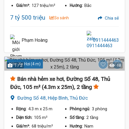
127 triệu/m²
Bắc
Giá/m²:
Hướng:
7 tỷ 500 triệu
So sánh
Chia sẻ
Phạm Hoàng
0911444463
Hẻm Xe Hơi (4 m)
1 / 2
18
Bán nhà hẻm xe hơi, Đường Số 48, Thủ
Đức, 105 m² (4.3m x 25m), 2 tầng
Đường Số 48, Hiệp Bình, Thủ Đức
4.3 m
x 25 m
3 phòng
Rộng:
Phòng ngủ:
105 m²
2 tầng
Diện tích:
Số tầng:
68 triệu/m²
Nam
Giá/m²:
Hướng: