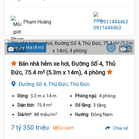
Phạm Hoàng
0911444463
Hẻm Xe Hơi (4 m)
1 / 7
5
Bán nhà hẻm xe hơi, Đường Số 4, Thủ
Đức, 75.4 m² (5.3m x 14m), 4 phòng
Đường Số 4, Thủ Đức, Thủ Đức
5.3 m
x 14 m
4 phòng
Rộng:
Phòng ngủ:
75.4 m²
3 tầng
Diện tích:
Số tầng:
88 triệu/m²
Đông Nam
Giá/m²:
Hướng:
7 tỷ 350 triệu
So sánh
Chia sẻ