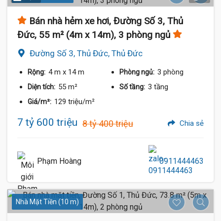
Bán nhà hẻm xe hơi, Đường Số 3, Thủ
Đức, 55 m² (4m x 14m), 3 phòng ngủ
Đường Số 3, Thủ Đức, Thủ Đức
4 m
x 14 m
3 phòng
Rộng:
Phòng ngủ:
55 m²
3 tầng
Diện tích:
Số tầng:
129 triệu/m²
Giá/m²:
7 tỷ 600 triệu
8 tỷ 400 triệu
Chia sẻ
Phạm Hoàng
0911444463
Nhà Mặt Tiền (10 m)