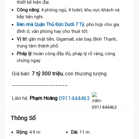
thiết kế hiện đại.
Công năng:
4 phòng ngủ, 4 toilet, khu vực khách và
bếp tiện nghi.
Bán nhà Quận Thủ Đức Dưới 7 Tỷ
, phù hợp cho gia
đình ở, văn phòng hay cho thuê tốt.
Vị trí:
gần mặt tiền, Gigamall, sân bay, Bình Thạnh,
trung tâm thành phố.
Pháp lý:
hoàn công đầy đủ, pháp lý rõ ràng, công
chứng ngay.
Giá bán:
7 tỷ 300 triệu
, còn thương lượng
__________________
0911444463
Liên hệ:
Phạm Hoàng
Thông Số
Rộng:
4.9 m
Dài:
11 m