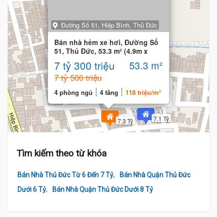
Đường Số 51, Hiệp Bình, Thủ Đức
Bán nhà hẻm xe hơi, Đường Số
51, Thủ Đức, 53.3 m² (4.9m x
11m), 4 tầng
7 tỷ 300 triệu
53.3 m²
7 tỷ 500 triệu
4 phòng ngủ
4 tầng
118 triệu/m²
7.1 Tỷ
7.3 Tỷ
Tìm kiếm theo từ khóa
,
Bán Nhà Thủ Đức Từ 6 Đến 7 Tỷ
Bán Nhà Quận Thủ Đức
,
Dưới 6 Tỷ
Bán Nhà Quận Thủ Đức Dưới 8 Tỷ