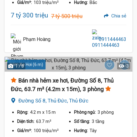
103 triệu/m²
Bắc
Giá/m²:
Hướng:
7 tỷ 300 triệu
7 tỷ 500 triệu
Chia sẻ
Phạm Hoàng
0911444463
Hẻm Xe Hơi (6 m)
1 / 8
3
Bán nhà hẻm xe hơi, Đường Số 8, Thủ
Đức, 63.7 m² (4.2m x 15m), 3 phòng
Đường Số 8, Thủ Đức, Thủ Đức
4.2 m
x 15 m
3 phòng
Rộng:
Phòng ngủ:
63.7 m²
3 tầng
Diện tích:
Số tầng:
100 triệu/m²
Tây
Giá/m²:
Hướng: