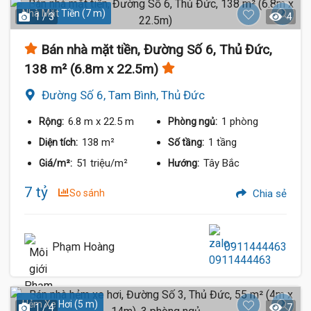
Nhà Mặt Tiền (7 m)
1 / 3
4
Bán nhà mặt tiền, Đường Số 6, Thủ Đức,
138 m² (6.8m x 22.5m)
Đường Số 6, Tam Bình, Thủ Đức
6.8 m
x 22.5 m
1 phòng
Rộng:
Phòng ngủ:
138 m²
1 tầng
Diện tích:
Số tầng:
51 triệu/m²
Tây Bắc
Giá/m²:
Hướng:
7 tỷ
So sánh
Chia sẻ
Phạm Hoàng
0911444463
Hẻm Xe Hơi (5 m)
1 / 4
7