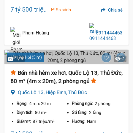
7 tỷ 500 triệu
So sánh
Chia sẻ
Phạm Hoàng
0911444463
Hẻm Xe Hơi (5 m)
1 / 5
1
Bán nhà hẻm xe hơi, Quốc Lộ 13, Thủ Đức,
80 m² (4m x 20m), 2 phòng ngủ
Quốc Lộ 13, Hiệp Bình, Thủ Đức
4 m
x 20 m
2 phòng
Rộng:
Phòng ngủ:
80 m²
2 tầng
Diện tích:
Số tầng:
87 triệu/m²
Nam
Giá/m²:
Hướng: