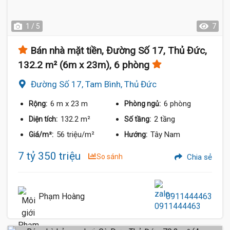
1 / 5
7
Bán nhà mặt tiền, Đường Số 17, Thủ Đức,
132.2 m² (6m x 23m), 6 phòng
Đường Số 17, Tam Bình, Thủ Đức
6 m
x 23 m
6 phòng
Rộng:
Phòng ngủ:
132.2 m²
2 tầng
Diện tích:
Số tầng:
56 triệu/m²
Tây Nam
Giá/m²:
Hướng:
7 tỷ 350 triệu
So sánh
Chia sẻ
Phạm Hoàng
0911444463