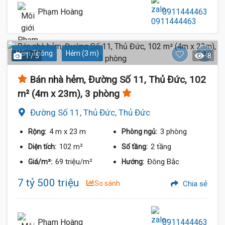
Phạm Hoàng
0911444463
Hẻm Thông
Hẻm (3 m)
1 / 5
8
Bán nhà hẻm, Đường Số 11, Thủ Đức, 102
m² (4m x 23m), 3 phòng
Đường Số 11, Thủ Đức, Thủ Đức
4 m
x 23 m
3 phòng
Rộng:
Phòng ngủ:
102 m²
2 tầng
Diện tích:
Số tầng:
69 triệu/m²
Đông Bắc
Giá/m²:
Hướng:
7 tỷ 500 triệu
So sánh
Chia sẻ
Phạm Hoàng
0911444463