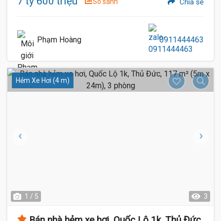
7 tỷ 600 triệu
So sánh
Chia sẻ
Phạm Hoàng
0911444463
Hẻm Xe Hơi (4 m)
1 / 5
3
Bán nhà hẻm xe hơi, Quốc Lộ 1k, Thủ Đức,