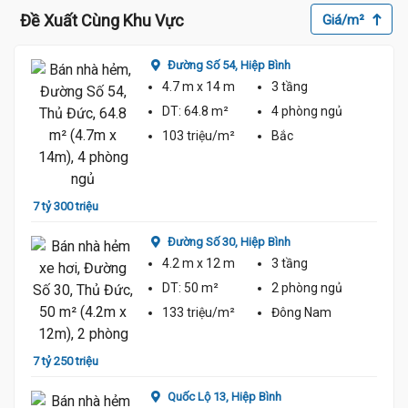
Đề Xuất Cùng Khu Vực
Giá/m²
Đường Số 54,
Hiệp Bình
4.7 m
x 14 m
3 tầng
DT:
64.8 m²
4 phòng
ngủ
103 triệu/m²
Bắc
7 tỷ 5
7 tỷ 300 triệu
Đường Số 30,
Hiệp Bình
4.2 m
x 12 m
3 tầng
DT:
50 m²
2 phòng
ngủ
133 triệu/m²
Đông Nam
7 tỷ
7 tỷ 250 triệu
Quốc Lộ 13,
Hiệp Bình