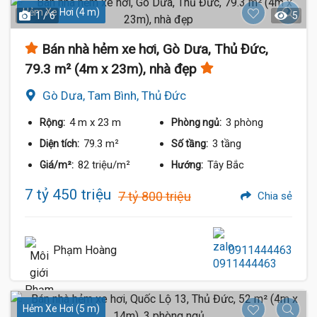
Hẻm Xe Hơi (4 m)
1 / 6
5
Bán nhà hẻm xe hơi, Gò Dưa, Thủ Đức,
79.3 m² (4m x 23m), nhà đẹp
Gò Dưa, Tam Bình, Thủ Đức
4 m
x 23 m
3 phòng
Rộng:
Phòng ngủ:
79.3 m²
3 tầng
Diện tích:
Số tầng:
82 triệu/m²
Tây Bắc
Giá/m²:
Hướng:
7 tỷ 450 triệu
7 tỷ 800 triệu
Chia sẻ
Phạm Hoàng
0911444463
Hẻm Xe Hơi (5 m)