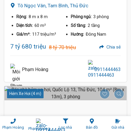
Tô Ngọc Vân, Tam Bình, Thủ Đức
8 m
x 8 m
3 phòng
Rộng:
Phòng ngủ:
60 m²
2 tầng
Diện tích:
Số tầng:
117 triệu/m²
Đông Nam
Giá/m²:
Hướng:
7 tỷ 680 triệu
8 tỷ 70 triệu
Chia sẻ
Phạm Hoàng
0911444463
Hẻm Xe Hơi (4 m)
Phạm Hoàng
Lọc nhà
Bản đồ
Gửi nhà
Phạm Hoàng