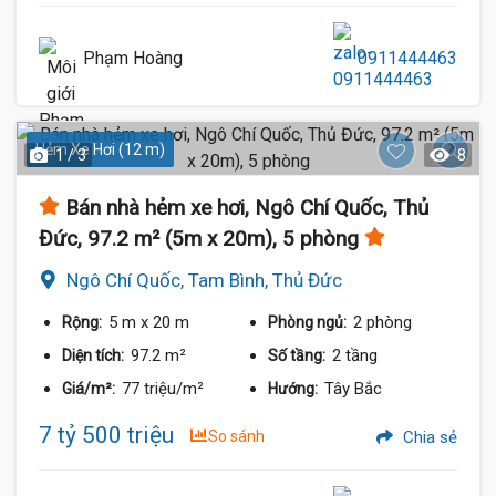
Phạm Hoàng
0911444463
Hẻm Xe Hơi (12 m)
1 / 3
8
Bán nhà hẻm xe hơi, Ngô Chí Quốc, Thủ
Đức, 97.2 m² (5m x 20m), 5 phòng
Ngô Chí Quốc, Tam Bình, Thủ Đức
5 m
x 20 m
2 phòng
Rộng:
Phòng ngủ:
97.2 m²
2 tầng
Diện tích:
Số tầng:
77 triệu/m²
Tây Bắc
Giá/m²:
Hướng:
7 tỷ 500 triệu
So sánh
Chia sẻ