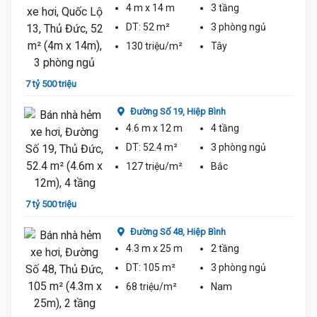
4 m
x 14 m
3 tầng
DT:
52 m²
3 phòng
ngủ
130 triệu/m²
Tây
7 tỷ 6
7 tỷ 500 triệu
Đường Số 19,
Hiệp Bình
4.6 m
x 12 m
4 tầng
DT:
52.4 m²
3 phòng
ngủ
127 triệu/m²
Bắc
7 tỷ 500 triệu
7 tỷ 7
Đường Số 48,
Hiệp Bình
4.3 m
x 25 m
2 tầng
DT:
105 m²
3 phòng
ngủ
68 triệu/m²
Nam