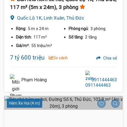
117 m² (5m x 24m), 3 phòng
Quốc Lộ 1K, Linh Xuân, Thủ Đức
5 m
x 24 m
3 phòng
Rộng:
Phòng ngủ:
117 m²
2 tầng
Diện tích:
Số tầng:
55 triệu/m²
Giá/m²:
7 tỷ 600 triệu
So sánh
Chia sẻ
Phạm Hoàng
0911444463
Hẻm Xe Hơi (4 m)