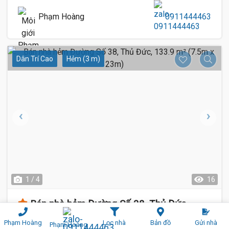
Phạm Hoàng
0911444463
Dân Trí Cao
Hẻm (3 m)
1 / 4
16
Bán nhà hẻm Đường Số 38, Thủ Đức,
133.9 m² (7.5m x 23m)
Phạm Hoàng
Lọc nhà
Bản đồ
Gửi nhà
Phạm Hoàng