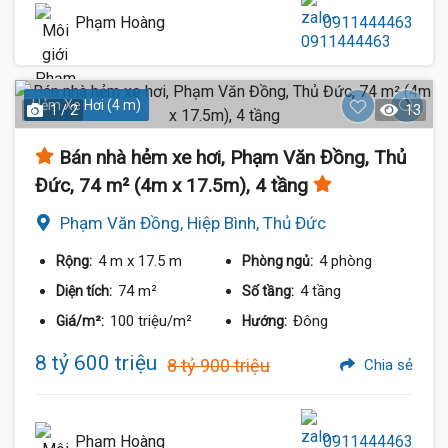
Phạm Hoàng
0911444463
Hẻm Xe Hơi (4 m)
1 / 2
13
Bán nhà hẻm xe hơi, Phạm Văn Đồng, Thủ
Đức, 74 m² (4m x 17.5m), 4 tầng
Phạm Văn Đồng, Hiệp Bình, Thủ Đức
4 m
x 17.5 m
4 phòng
Rộng:
Phòng ngủ:
74 m²
4 tầng
Diện tích:
Số tầng:
100 triệu/m²
Đông
Giá/m²:
Hướng:
8 tỷ 600 triệu
8 tỷ 900 triệu
Chia sẻ
Phạm Hoàng
0911444463