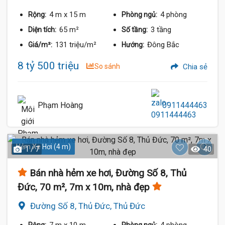
4 m
x 15 m
4 phòng
Rộng:
Phòng ngủ:
65 m²
3 tầng
Diện tích:
Số tầng:
131 triệu/m²
Đông Bắc
Giá/m²:
Hướng:
8 tỷ 500 triệu
So sánh
Chia sẻ
Phạm Hoàng
0911444463
Hẻm Xe Hơi (4 m)
1 / 7
40
Bán nhà hẻm xe hơi, Đường Số 8, Thủ
Đức, 70 m², 7m x 10m, nhà đẹp
Đường Số 8, Thủ Đức, Thủ Đức
7 m
x 10 m
4 phòng
Rộng:
Phòng ngủ: