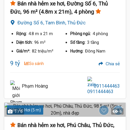
Bán nhà hẻm xe hơi, Đường Số 6, Thủ
Đức, 96 m² (4.8m x 21m), 4 phòng
Đường Số 6, Tam Bình, Thủ Đức
4.8 m
x 21 m
4 phòng
Rộng:
Phòng ngủ:
96 m²
3 tầng
Diện tích:
Số tầng:
82 triệu/m²
Đông Nam
Giá/m²:
Hướng:
9 tỷ
So sánh
Chia sẻ
Phạm Hoàng
0911444463
Hẻm Xe Hơi (5 m)
1 / 6
6
Bán nhà hẻm xe hơi, Phú Châu, Thủ Đức,