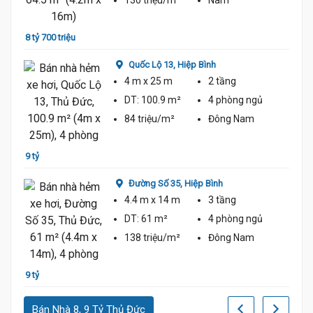
130 triệu/m²
Nam
8 tỷ 700 triệu
8 tỷ 3
Quốc Lộ 13,
Hiệp Bình
4 m
x 25 m
2 tầng
DT:
100.9 m²
4 phòng
ngủ
84 triệu/m²
Đông Nam
9 tỷ
8 tỷ 2
Đường Số 35,
Hiệp Bình
4.4 m
x 14 m
3 tầng
DT:
61 m²
4 phòng
ngủ
138 triệu/m²
Đông Nam
9 tỷ
8 tỷ 1
Bán Nhà 8, 9 Tỷ Thủ Đức