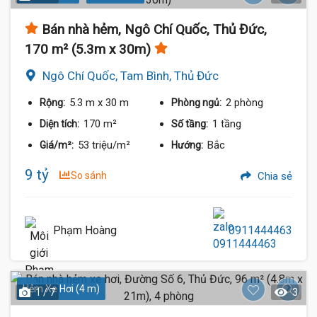
Bán nhà hẻm, Ngô Chí Quốc, Thủ Đức,
170 m² (5.3m x 30m)
Ngô Chí Quốc, Tam Bình, Thủ Đức
5.3 m
x 30 m
2 phòng
Rộng:
Phòng ngủ:
170 m²
1 tầng
Diện tích:
Số tầng:
53 triệu/m²
Bắc
Giá/m²:
Hướng:
9 tỷ
So sánh
Chia sẻ
Phạm Hoàng
0911444463
Hẻm Xe Hơi (4 m)
1 / 7
3