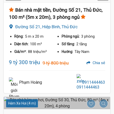
Bán nhà mặt tiền, Đường Số 21, Thủ Đức,
100 m² (5m x 20m), 3 phòng ngủ
Đường Số 21, Hiệp Bình, Thủ Đức
5 m
x 20 m
3 phòng
Rộng:
Phòng ngủ:
100 m²
2 tầng
Diện tích:
Số tầng:
88 triệu/m²
Tây Nam
Giá/m²:
Hướng:
9 tỷ 300 triệu
9 tỷ 800 triệu
Chia sẻ
Phạm Hoàng
0911444463
Hẻm Xe Hơi (4 m)