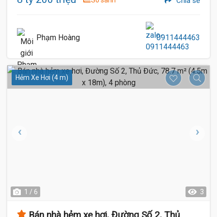
Chia sẻ
Phạm Hoàng
0911444463
Hẻm Xe Hơi (4 m)
1 / 6
3
Bán nhà hẻm xe hơi, Đường Số 2, Thủ