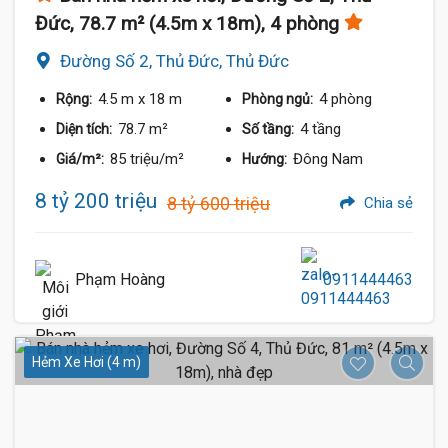
Đức, 78.7 m² (4.5m x 18m), 4 phòng
Đường Số 2, Thủ Đức, Thủ Đức
4.5 m
x 18 m
4 phòng
Rộng:
Phòng ngủ:
78.7 m²
4 tầng
Diện tích:
Số tầng:
85 triệu/m²
Đông Nam
Giá/m²:
Hướng:
8 tỷ 200 triệu
8 tỷ 600 triệu
Chia sẻ
Phạm Hoàng
0911444463
Hẻm Xe Hơi (4 m)