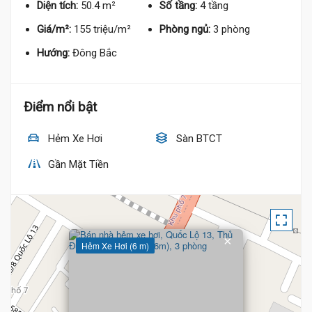
Diện tích:
50.4 m²
Số tầng:
4 tầng
Giá/m²:
155 triệu/m²
Phòng ngủ:
3 phòng
Hướng:
Đông Bắc
Điểm nổi bật
Hẻm Xe Hơi
Sàn BTCT
Gần Mặt Tiền
×
Hẻm Xe Hơi (6 m)