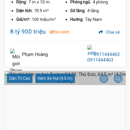
7 m
x 10 m
4 phòng
Rộng:
Phòng ngủ:
70.9 m²
4 tầng
Diện tích:
Số tầng:
100 triệu/m²
Tây Nam
Giá/m²:
Hướng:
8 tỷ 900 triệu
So sánh
Chia sẻ
Phạm Hoàng
0911444463
Dân Trí Cao
Hẻm Xe Hơi (4.5 m)