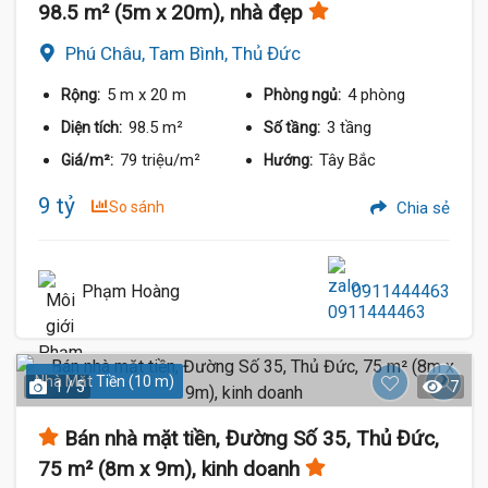
98.5 m² (5m x 20m), nhà đẹp
Phú Châu, Tam Bình, Thủ Đức
5 m
x 20 m
4 phòng
Rộng:
Phòng ngủ:
98.5 m²
3 tầng
Diện tích:
Số tầng:
79 triệu/m²
Tây Bắc
Giá/m²:
Hướng:
9 tỷ
So sánh
Chia sẻ
Phạm Hoàng
0911444463
Nhà Mặt Tiền (10 m)
1 / 5
7
Bán nhà mặt tiền, Đường Số 35, Thủ Đức,
75 m² (8m x 9m), kinh doanh