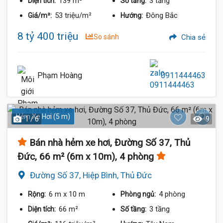
139 m²
3 tầng
Diện tích:
Số tầng:
53 triệu/m²
Đông Bắc
Giá/m²:
Hướng:
8 tỷ 400 triệu
So sánh
Chia sẻ
Phạm Hoàng
0911444463
Hẻm Xe Hơi (5 m)
1 / 6
9
Bán nhà hẻm xe hơi, Đường Số 37, Thủ
Đức, 66 m² (6m x 10m), 4 phòng
Đường Số 37, Hiệp Bình, Thủ Đức
6 m
x 10 m
4 phòng
Rộng:
Phòng ngủ:
66 m²
3 tầng
Diện tích:
Số tầng: