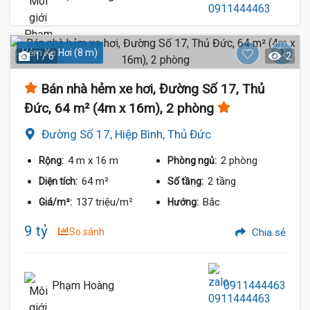
Hẻm Xe Hơi (8 m)
1 / 6
2
Bán nhà hẻm xe hơi, Đường Số 17, Thủ
Đức, 64 m² (4m x 16m), 2 phòng
Đường Số 17, Hiệp Bình, Thủ Đức
4 m
x 16 m
2 phòng
Rộng:
Phòng ngủ:
64 m²
2 tầng
Diện tích:
Số tầng:
137 triệu/m²
Bắc
Giá/m²:
Hướng:
9 tỷ
So sánh
Chia sẻ
Phạm Hoàng
0911444463