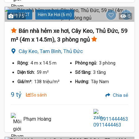
Sàn BTCT
Hẻm Xe Hơi (6 m)
1 / 5
5
Bán nhà hẻm xe hơi, Cây Keo, Thủ Đức, 59
m² (4m x 14.5m), 3 phòng ngủ
Cây Keo, Tam Bình, Thủ Đức
4 m
x 14.5 m
3 phòng
Rộng:
Phòng ngủ:
59 m²
3 tầng
Diện tích:
Số tầng:
138 triệu/m²
Tây Nam
Giá/m²:
Hướng:
9 tỷ
So sánh
Chia sẻ
Phạm Hoàng
0911444463