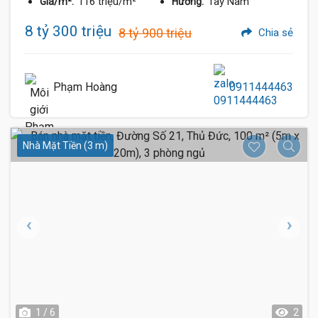
116 triệu/m²
Tây Nam
Giá/m²:
Hướng:
8 tỷ 300 triệu
8 tỷ 900 triệu
Chia sẻ
Phạm Hoàng
0911444463
Nhà Mặt Tiền (3 m)
1 / 6
2