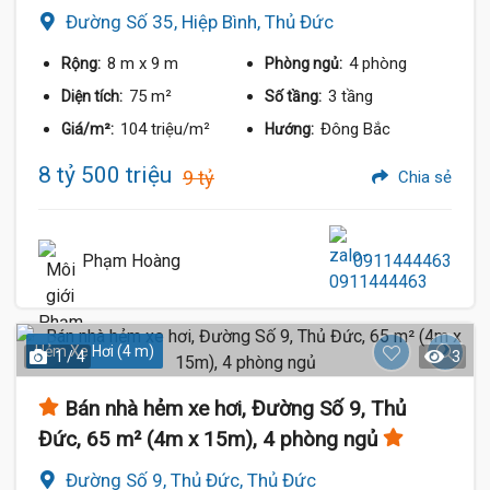
Đường Số 35, Hiệp Bình, Thủ Đức
8 m
x 9 m
4 phòng
Rộng:
Phòng ngủ:
75 m²
3 tầng
Diện tích:
Số tầng:
104 triệu/m²
Đông Bắc
Giá/m²:
Hướng:
8 tỷ 500 triệu
9 tỷ
Chia sẻ
Phạm Hoàng
0911444463
Hẻm Xe Hơi (4 m)
1 / 4
3
Bán nhà hẻm xe hơi, Đường Số 9, Thủ
Đức, 65 m² (4m x 15m), 4 phòng ngủ
Đường Số 9, Thủ Đức, Thủ Đức