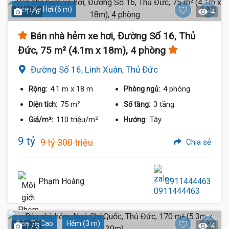
Hẻm Xe Hơi (6 m)
1 / 6
4
Bán nhà hẻm xe hơi, Đường Số 16, Thủ
Đức, 75 m² (4.1m x 18m), 4 phòng
Đường Số 16, Linh Xuân, Thủ Đức
4.1 m
x 18 m
4 phòng
Rộng:
Phòng ngủ:
75 m²
3 tầng
Diện tích:
Số tầng:
110 triệu/m²
Tây
Giá/m²:
Hướng:
9 tỷ
9 tỷ 300 triệu
Chia sẻ
Phạm Hoàng
0911444463
Dân Trí Cao
Hẻm (3 m)
1 / 3
4