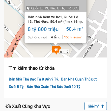
Quốc Lộ 13, Hiệp Bình, Thủ Đức
Bán nhà hẻm xe hơi, Quốc Lộ
13, Thủ Đức, 50.4 m² (4m x 16m),
3 phòng
8 tỷ 800 triệu
50.4 m²
3 phòng ngủ
4 tầng
155 triệu/m²
8.8 Tỷ
Tìm kiếm theo từ khóa
,
Bán Nhà Thủ Đức Từ 8 Đến 9 Tỷ
Bán Nhà Quận Thủ Đức
,
Dưới 8 Tỷ
Bán Nhà Quận Thủ Đức Dưới 10 Tỷ
Đề Xuất Cùng Khu Vực
Giá/m²