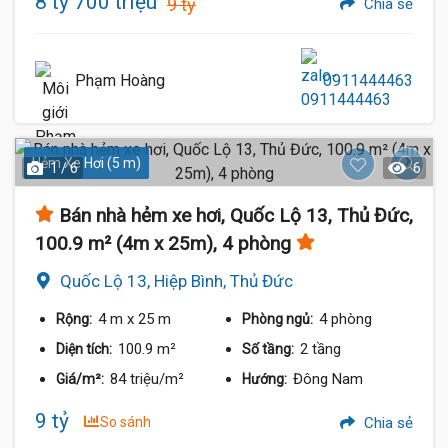
8 tỷ 700 triệu
9 tỷ
Chia sẻ
Phạm Hoàng
0911444463
Hẻm Xe Hơi (5 m)
1 / 6
6
Bán nhà hẻm xe hơi, Quốc Lộ 13, Thủ Đức,
100.9 m² (4m x 25m), 4 phòng
Quốc Lộ 13, Hiệp Bình, Thủ Đức
4 m
x 25 m
4 phòng
Rộng:
Phòng ngủ:
100.9 m²
2 tầng
Diện tích:
Số tầng:
84 triệu/m²
Đông Nam
Giá/m²:
Hướng:
9 tỷ
So sánh
Chia sẻ