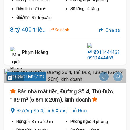
70 m²
4 tầng
Diện tích:
Số tầng:
98 triệu/m²
Giá/m²:
8 tỷ 400 triệu
So sánh
Chia sẻ
Phạm Hoàng
0911444463
Nhà Mặt Tiền (7 m)
1 / 6
Bán nhà mặt tiền, Đường Số 4, Thủ Đức,
139 m² (6.8m x 20m), kinh doanh
Đường Số 4, Linh Xuân, Thủ Đức
6.8 m
x 20 m
4 phòng
Rộng:
Phòng ngủ: