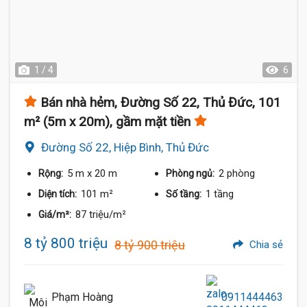
1 / 4
6
Bán nhà hẻm, Đường Số 22, Thủ Đức, 101
m² (5m x 20m), gầm mặt tiền
Đường Số 22, Hiệp Bình, Thủ Đức
5 m
x 20 m
2 phòng
Rộng:
Phòng ngủ:
101 m²
1 tầng
Diện tích:
Số tầng:
87 triệu/m²
Giá/m²:
8 tỷ 800 triệu
8 tỷ 900 triệu
Chia sẻ
Phạm Hoàng
0911444463