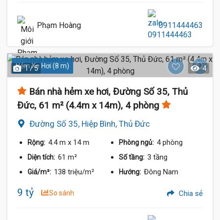
Phạm Hoàng
0911444463
Hẻm Xe Hơi (8 m)
1 / 5
4
Bán nhà hẻm xe hơi, Đường Số 35, Thủ
Đức, 61 m² (4.4m x 14m), 4 phòng
Đường Số 35, Hiệp Bình, Thủ Đức
4.4 m
x 14 m
4 phòng
Rộng:
Phòng ngủ:
61 m²
3 tầng
Diện tích:
Số tầng:
138 triệu/m²
Đông Nam
Giá/m²:
Hướng:
9 tỷ
So sánh
Chia sẻ