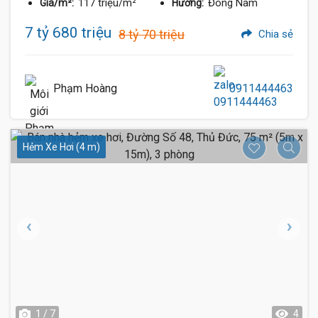
117 triệu/m²
Đông Nam
Giá/m²:
Hướng:
7 tỷ 680 triệu
8 tỷ 70 triệu
Chia sẻ
Phạm Hoàng
0911444463
Hẻm Xe Hơi (4 m)
1 / 7
4