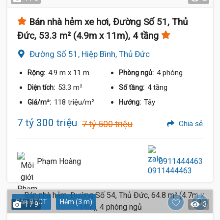
Bán nhà hẻm xe hơi, Đường Số 51, Thủ
Đức, 53.3 m² (4.9m x 11m), 4 tầng
Đường Số 51, Hiệp Bình, Thủ Đức
4.9 m
x 11 m
4 phòng
Rộng:
Phòng ngủ:
53.3 m²
4 tầng
Diện tích:
Số tầng:
118 triệu/m²
Tây
Giá/m²:
Hướng:
7 tỷ 300 triệu
7 tỷ 500 triệu
Chia sẻ
Phạm Hoàng
0911444463
Sàn BTCT
Hẻm (3 m)
1 / 9
3