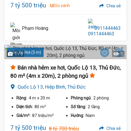
7 tỷ 500 triệu
So sánh
Chia sẻ
Phạm Hoàng
0911444463
Hẻm Xe Hơi (5 m)
1 / 5
1
Bán nhà hẻm xe hơi, Quốc Lộ 13, Thủ Đức,
80 m² (4m x 20m), 2 phòng ngủ
Quốc Lộ 13, Hiệp Bình, Thủ Đức
4 m
x 20 m
2 phòng
Rộng:
Phòng ngủ:
80 m²
2 tầng
Diện tích:
Số tầng:
87 triệu/m²
Nam
Giá/m²:
Hướng:
7 tỷ 500 triệu
8 tỷ 700 triệu
Chia sẻ