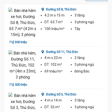
Đường Số 8,
Thủ Đức
4.2 m
x 15 m
3 tầng
DT:
63.7 m²
3 phòng
ngủ
100 triệu/m²
Tây
7 tỷ 300 triệu
7 tỷ 9
Đường Số 11,
Thủ Đức
4 m
x 23 m
2 tầng
DT:
102 m²
3 phòng
ngủ
69 triệu/m²
Đông Bắc
7 tỷ 500 triệu
8 tỷ 2
Đường Số 3,
Thủ Đức
4 m
x 14 m
3 tầng
DT:
55 m²
3 phòng
ngủ