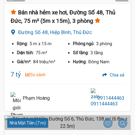
Bán nhà hẻm xe hơi, Đường Số 48, Thủ
Đức, 75 m² (5m x 15m), 3 phòng
Đường Số 48, Hiệp Bình, Thủ Đức
5 m
x 15 m
3 phòng
Rộng:
Phòng ngủ:
75 m²
3 tầng
Diện tích:
Số tầng:
84 triệu/m²
Đông Nam
Giá/m²:
Hướng:
7 tỷ
So sánh
Chia sẻ
Phạm Hoàng
0911444463
Nhà Mặt Tiền (7 m)