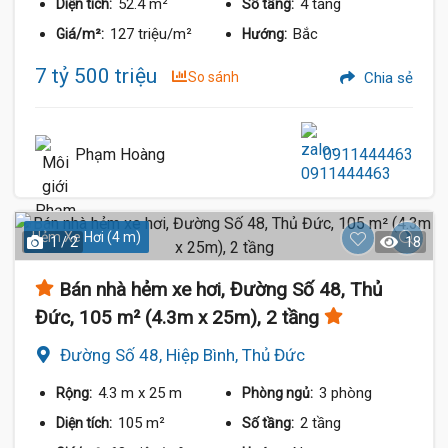
52.4 m²
4 tầng
Diện tích:
Số tầng:
127 triệu/m²
Bắc
Giá/m²:
Hướng:
7 tỷ 500 triệu
So sánh
Chia sẻ
Phạm Hoàng
0911444463
Hẻm Xe Hơi (4 m)
1 / 2
18
Bán nhà hẻm xe hơi, Đường Số 48, Thủ
Đức, 105 m² (4.3m x 25m), 2 tầng
Đường Số 48, Hiệp Bình, Thủ Đức
4.3 m
x 25 m
3 phòng
Rộng:
Phòng ngủ:
105 m²
2 tầng
Diện tích:
Số tầng: