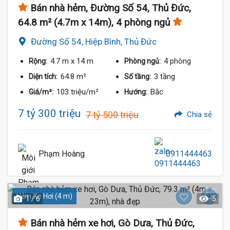
Bán nhà hẻm, Đường Số 54, Thủ Đức,
64.8 m² (4.7m x 14m), 4 phòng ngủ
Đường Số 54, Hiệp Bình, Thủ Đức
4.7 m
x 14 m
4 phòng
Rộng:
Phòng ngủ:
64.8 m²
3 tầng
Diện tích:
Số tầng:
103 triệu/m²
Bắc
Giá/m²:
Hướng:
7 tỷ 300 triệu
7 tỷ 500 triệu
Chia sẻ
Phạm Hoàng
0911444463
Hẻm Xe Hơi (4 m)
1 / 6
5
Bán nhà hẻm xe hơi, Gò Dưa, Thủ Đức,