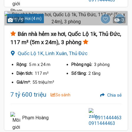
Hẻm Xe Hơi (4 m)
1 / 5
3
Bán nhà hẻm xe hơi, Quốc Lộ 1k, Thủ Đức,
117 m² (5m x 24m), 3 phòng
Quốc Lộ 1K, Linh Xuân, Thủ Đức
5 m
x 24 m
3 phòng
Rộng:
Phòng ngủ:
117 m²
2 tầng
Diện tích:
Số tầng:
55 triệu/m²
Giá/m²:
7 tỷ 600 triệu
So sánh
Chia sẻ
Phạm Hoàng
0911444463