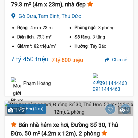
79.3 m² (4m x 23m), nhà đẹp
Gò Dưa, Tam Bình, Thủ Đức
4 m
x 23 m
3 phòng
Rộng:
Phòng ngủ:
79.3 m²
3 tầng
Diện tích:
Số tầng:
82 triệu/m²
Tây Bắc
Giá/m²:
Hướng:
7 tỷ 450 triệu
7 tỷ 800 triệu
Chia sẻ
Phạm Hoàng
0911444463
Hẻm Xe Hơi (4 m)
1 / 5
4
Bán nhà hẻm xe hơi, Đường Số 30, Thủ
Đức, 50 m² (4.2m x 12m), 2 phòng