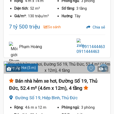
4 m
x 14 m
3 phòng
Rộng:
Phòng ngủ:
52 m²
3 tầng
Diện tích:
Số tầng:
130 triệu/m²
Tây
Giá/m²:
Hướng:
7 tỷ 500 triệu
So sánh
Chia sẻ
Phạm Hoàng
0911444463
Hẻm Xe Hơi (5 m)
1 / 6
6
Bán nhà hẻm xe hơi, Đường Số 19, Thủ
Đức, 52.4 m² (4.6m x 12m), 4 tầng
Đường Số 19, Hiệp Bình, Thủ Đức
4.6 m
x 12 m
3 phòng
Rộng:
Phòng ngủ: