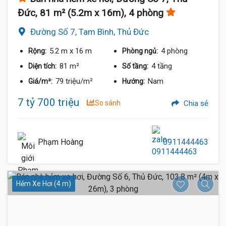
Đức, 81 m² (5.2m x 16m), 4 phòng
Đường Số 7, Tam Bình, Thủ Đức
5.2 m
x 16 m
4 phòng
Rộng:
Phòng ngủ:
81 m²
4 tầng
Diện tích:
Số tầng:
79 triệu/m²
Nam
Giá/m²:
Hướng:
7 tỷ 700 triệu
So sánh
Chia sẻ
Phạm Hoàng
0911444463
Hẻm Xe Hơi (4 m)