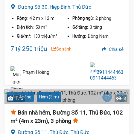
Đường Số 30, Hiệp Bình, Thủ Đức
4.2 m
x 12 m
2 phòng
Rộng:
Phòng ngủ:
50 m²
3 tầng
Diện tích:
Số tầng:
133 triệu/m²
Đông Nam
Giá/m²:
Hướng:
7 tỷ 250 triệu
So sánh
Chia sẻ
Phạm Hoàng
0911444463
Hẻm Thông
Hẻm (3 m)
1 / 5
8
Bán nhà hẻm, Đường Số 11, Thủ Đức, 102
m² (4m x 23m), 3 phòng
Đường Số 11, Thủ Đức, Thủ Đức