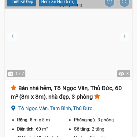
Thiết Kế Đẹp
Hẻm Xe Hơi (6 m)
1 / 7
8
Bán nhà hẻm, Tô Ngọc Vân, Thủ Đức, 60
m² (8m x 8m), nhà đẹp, 3 phòng
Tô Ngọc Vân, Tam Bình, Thủ Đức
8 m
x 8 m
3 phòng
Rộng:
Phòng ngủ:
60 m²
2 tầng
Diện tích:
Số tầng: