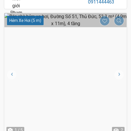
Hẻm Xe Hơi (5 m)
1 / 5
2