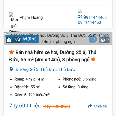
Phạm Hoàng
0911444463
Hẻm Xe Hơi (5 m)
1 / 4
7
Bán nhà hẻm xe hơi, Đường Số 3, Thủ
Đức, 55 m² (4m x 14m), 3 phòng ngủ
Đường Số 3, Thủ Đức, Thủ Đức
4 m
x 14 m
3 phòng
Rộng:
Phòng ngủ:
55 m²
3 tầng
Diện tích:
Số tầng:
129 triệu/m²
Giá/m²:
7 tỷ 600 triệu
8 tỷ 400 triệu
Chia sẻ