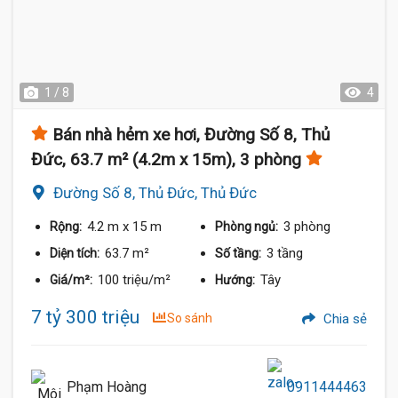
1 / 8
4
Bán nhà hẻm xe hơi, Đường Số 8, Thủ
Đức, 63.7 m² (4.2m x 15m), 3 phòng
Đường Số 8, Thủ Đức, Thủ Đức
4.2 m
x 15 m
3 phòng
Rộng:
Phòng ngủ:
63.7 m²
3 tầng
Diện tích:
Số tầng:
100 triệu/m²
Tây
Giá/m²:
Hướng:
7 tỷ 300 triệu
So sánh
Chia sẻ
Phạm Hoàng
0911444463