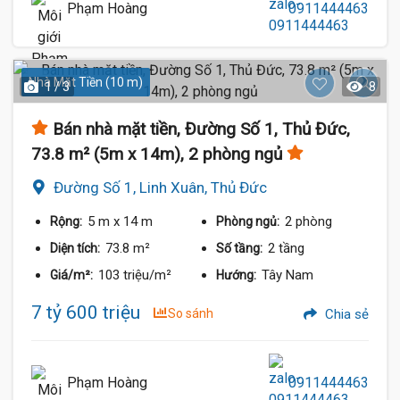
Phạm Hoàng
0911444463
Nhà Mặt Tiền (10 m)
1 / 3
8
Bán nhà mặt tiền, Đường Số 1, Thủ Đức,
73.8 m² (5m x 14m), 2 phòng ngủ
Đường Số 1, Linh Xuân, Thủ Đức
5 m
x 14 m
2 phòng
Rộng:
Phòng ngủ:
73.8 m²
2 tầng
Diện tích:
Số tầng:
103 triệu/m²
Tây Nam
Giá/m²:
Hướng:
7 tỷ 600 triệu
So sánh
Chia sẻ
Phạm Hoàng
0911444463