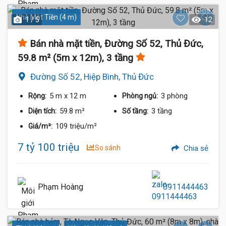
Nhà Mặt Tiền (4 m)
1 / 5
12
Bán nhà mặt tiền, Đường Số 52, Thủ Đức,
59.8 m² (5m x 12m), 3 tầng
Đường Số 52, Hiệp Bình, Thủ Đức
5 m
x 12 m
3 phòng
Rộng:
Phòng ngủ:
59.8 m²
3 tầng
Diện tích:
Số tầng:
109 triệu/m²
Giá/m²:
7 tỷ 100 triệu
So sánh
Chia sẻ
Phạm Hoàng
0911444463