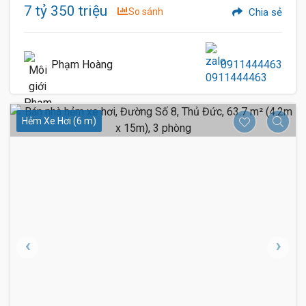
7 tỷ 350 triệu
So sánh
Chia sẻ
Phạm Hoàng
0911444463
Hẻm Xe Hơi (6 m)