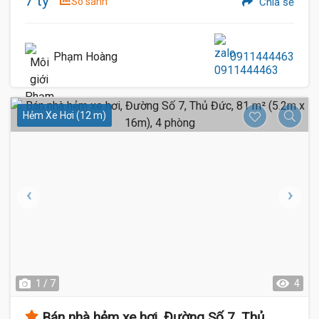
7 tỷ
So sánh
Chia sẻ
Phạm Hoàng
0911444463
Hẻm Xe Hơi (12 m)
1 / 7
4
Bán nhà hẻm xe hơi, Đường Số 7, Thủ