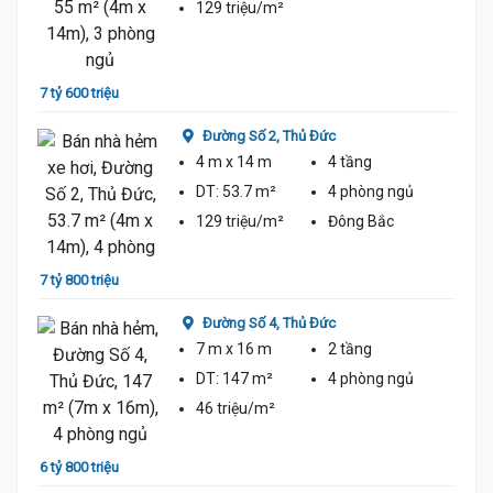
129 triệu/m²
6 tỷ 5
7 tỷ 600 triệu
Đường Số 2,
Thủ Đức
4 m
x 14 m
4 tầng
DT:
53.7 m²
4 phòng
ngủ
129 triệu/m²
Đông Bắc
7 tỷ 800 triệu
6 tỷ 5
Đường Số 4,
Thủ Đức
7 m
x 16 m
2 tầng
DT:
147 m²
4 phòng
ngủ
46 triệu/m²
6 tỷ 800 triệu
8 tỷ 2