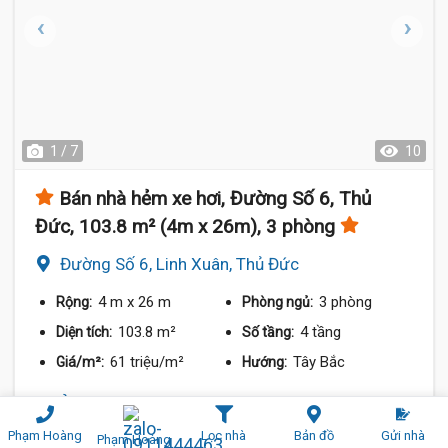
1 / 7
10
Bán nhà hẻm xe hơi, Đường Số 6, Thủ
Đức, 103.8 m² (4m x 26m), 3 phòng
Đường Số 6, Linh Xuân, Thủ Đức
4 m
x 26 m
3 phòng
Rộng:
Phòng ngủ:
103.8 m²
4 tầng
Diện tích:
Số tầng:
61 triệu/m²
Tây Bắc
Giá/m²:
Hướng:
7 tỷ
So sánh
Chia sẻ
Phạm Hoàng
Lọc nhà
Bản đồ
Gửi nhà
Phạm Hoàng