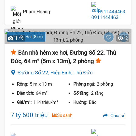
Phạm Hoàng
0911444463
Hẻm Xe Hơi (8 m)
1 / 6
2
Bán nhà hẻm xe hơi, Đường Số 22, Thủ
Đức, 64 m² (5m x 13m), 2 phòng
Đường Số 22, Hiệp Bình, Thủ Đức
5 m
x 13 m
2 phòng
Rộng:
Phòng ngủ:
64 m²
2 tầng
Diện tích:
Số tầng:
114 triệu/m²
Bắc
Giá/m²:
Hướng:
7 tỷ 600 triệu
So sánh
Chia sẻ