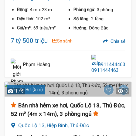
4 m
x 23 m
3 phòng
Rộng:
Phòng ngủ:
102 m²
2 tầng
Diện tích:
Số tầng:
69 triệu/m²
Đông Bắc
Giá/m²:
Hướng:
7 tỷ 500 triệu
So sánh
Chia sẻ
Phạm Hoàng
0911444463
Hẻm Xe Hơi (5 m)
1 / 6
3
Bán nhà hẻm xe hơi, Quốc Lộ 13, Thủ Đức,
52 m² (4m x 14m), 3 phòng ngủ
Quốc Lộ 13, Hiệp Bình, Thủ Đức