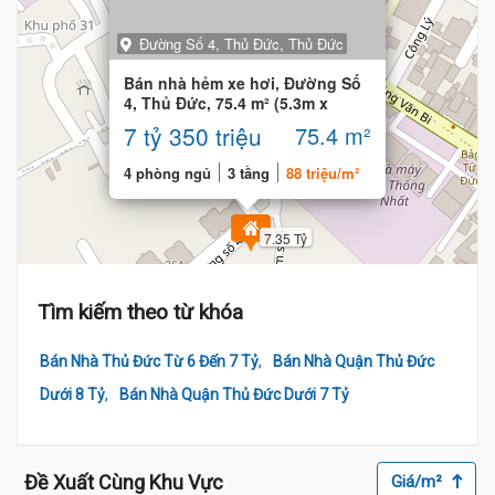
Đường Số 4, Thủ Đức, Thủ Đức
Bán nhà hẻm xe hơi, Đường Số
4, Thủ Đức, 75.4 m² (5.3m x
14m), 4 phòng
7 tỷ 350 triệu
75.4 m²
4 phòng ngủ
3 tầng
88 triệu/m²
7.35 Tỷ
Tìm kiếm theo từ khóa
,
Bán Nhà Thủ Đức Từ 6 Đến 7 Tỷ
Bán Nhà Quận Thủ Đức
,
Dưới 8 Tỷ
Bán Nhà Quận Thủ Đức Dưới 7 Tỷ
Đề Xuất Cùng Khu Vực
Giá/m²