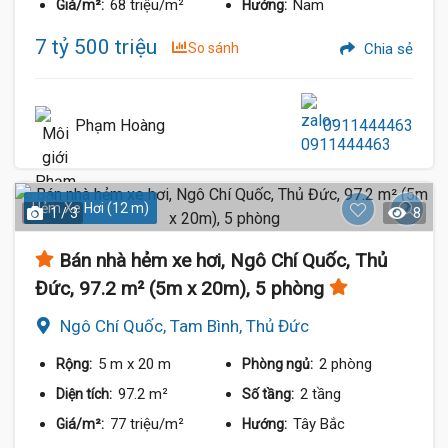
68 triệu/m²
Nam
Giá/m²:
Hướng:
7 tỷ 500 triệu
So sánh
Chia sẻ
Phạm Hoàng
0911444463
Hẻm Xe Hơi (12 m)
1 / 3
8
Bán nhà hẻm xe hơi, Ngô Chí Quốc, Thủ
Đức, 97.2 m² (5m x 20m), 5 phòng
Ngô Chí Quốc, Tam Bình, Thủ Đức
5 m
x 20 m
2 phòng
Rộng:
Phòng ngủ:
97.2 m²
2 tầng
Diện tích:
Số tầng:
77 triệu/m²
Tây Bắc
Giá/m²:
Hướng: