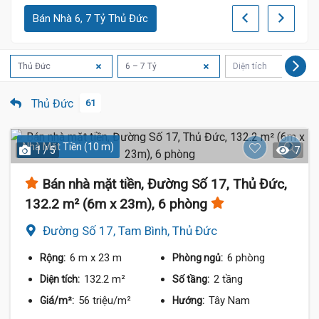
Bán Nhà 6, 7 Tỷ Thủ Đức
Thủ Đức
6 – 7 Tỷ
Diện tích
Thủ Đức
61
Nhà Mặt Tiền (10 m)
1 / 5
7
Bán nhà mặt tiền, Đường Số 17, Thủ Đức,
132.2 m² (6m x 23m), 6 phòng
Đường Số 17, Tam Bình, Thủ Đức
6 m
x 23 m
6 phòng
Rộng:
Phòng ngủ:
132.2 m²
2 tầng
Diện tích:
Số tầng:
56 triệu/m²
Tây Nam
Giá/m²:
Hướng: