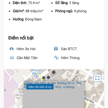
Diện tích:
75.4 m²
Số tầng:
3 tầng
Giá/m²:
88 triệu/m²
Phòng ngủ:
4 phòng
Hướng:
Đông Nam
Điểm nổi bật
Hẻm Xe Hơi
Sàn BTCT
Gần Mặt Tiền
Hẻm Thông
×
Hẻm Xe Hơi (4 m)