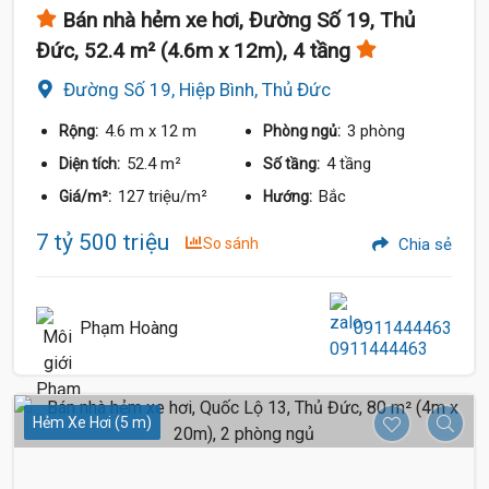
Bán nhà hẻm xe hơi, Đường Số 19, Thủ
Đức, 52.4 m² (4.6m x 12m), 4 tầng
Đường Số 19, Hiệp Bình, Thủ Đức
4.6 m
x 12 m
3 phòng
Rộng:
Phòng ngủ:
52.4 m²
4 tầng
Diện tích:
Số tầng:
127 triệu/m²
Bắc
Giá/m²:
Hướng:
7 tỷ 500 triệu
So sánh
Chia sẻ
7.6 Tỷ
Phạm Hoàng
0911444463
Hẻm Xe Hơi (5 m)