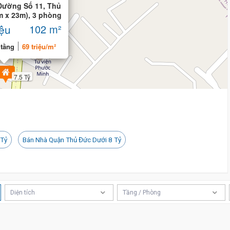
Đường Số 11, Thủ
7 tỷ 350 triệu
m x 23m), 3 phòng
iệu
102 m²
 tầng
69 triệu/m²
7.5 Tỷ
 Tỷ
Bán Nhà Quận Thủ Đức Dưới 8 Tỷ
Diện tích
Tầng / Phòng