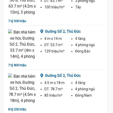
ủ
DT:
63.7 m²
3 phòng
ngủ
100 triệu/m²
Tây
6 tỷ 65
7 tỷ 300 triệu
Đường Số 2,
Thủ Đức
4 m
x 14 m
4 tầng
ủ
DT:
53.7 m²
4 phòng
ngủ
129 triệu/m²
Đông Bắc
8 tỷ 40
7 tỷ 800 triệu
Đường Số 2,
Thủ Đức
4.5 m
x 18 m
4 tầng
DT:
78.7 m²
4 phòng
ngủ
ủ
85 triệu/m²
Đông Nam
8 tỷ 200 triệu
8 tỷ 50