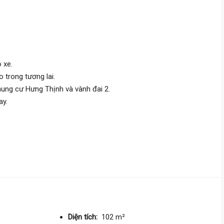
Đường Số 9,
Thủ Đức
4 m
x 18 m
2 tầng
DT:
73 m²
3 phòng
ng
84 triệu/m²
Tây
 xe.
ao trong tương lai.
ng cư Hưng Thịnh và vành đai 2.
6 tỷ 500 triệu
ay.
Kha Vạn Cân,
Thủ Đức
4 m
x 20 m
2 tầng
DT:
80 m²
4 phòng
ng
76 triệu/m²
Đông Nam
6 tỷ 100 triệu
Kha Vạn Cân,
Thủ Đức
5 m
x 28 m
2 tầng
Diện tích:
102 m²