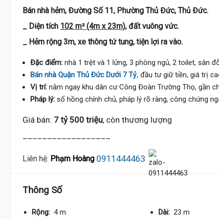
Bán nhà hẻm, Đường Số 11, Phường Thủ Đức, Thủ Đức.
_ Diện tích
102 m² (4m x 23m)
, đất vuông vức.
_ Hẻm rộng 3m, xe thông tứ tung, tiện lợi ra vào.
Đặc điểm:
nhà 1 trệt và 1 lửng, 3 phòng ngủ, 2 toilet, sân đỗ
Bán nhà Quận Thủ Đức Dưới 7 Tỷ
, đầu tư giữ tiền, giá trị c
Vị trí:
nằm ngay khu dân cư Công Đoàn Trường Thọ, gần chu
Pháp lý:
sổ hồng chính chủ, pháp lý rõ ràng, công chứng ng
Giá bán:
7 tỷ 500 triệu
, còn thương lượng
__________________
0911444463
Liên hệ:
Phạm Hoàng
Thông Số
Rộng:
4 m
Dài:
23 m