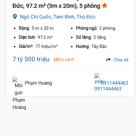
Đức, 97.2 m² (5m x 20m), 5 phòng
Ngô Chí Quốc, Tam Bình, Thủ Đức
5 m
x 20 m
2 phòng
Rộng:
Phòng ngủ:
97.2 m²
2 tầng
Diện tích:
Số tầng:
77 triệu/m²
Tây Bắc
Giá/m²:
Hướng:
7 tỷ 500 triệu
So sánh
Chia sẻ
Phạm Hoàng
0911444463