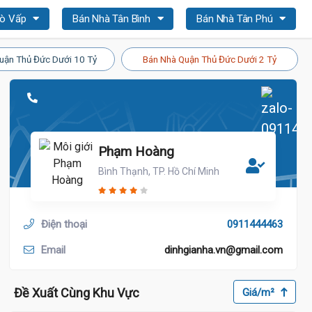
Gò Vấp
Bán Nhà Tân Bình
Bán Nhà Tân Phú
uận Thủ Đức Dưới 10 Tỷ
Bán Nhà Quận Thủ Đức Dưới 2 Tỷ
Phạm Hoàng
Bình Thạnh, TP. Hồ Chí Minh
Điện thoại
0911444463
Email
dinhgianha.vn@gmail.com
Đề Xuất Cùng Khu Vực
Giá/m²