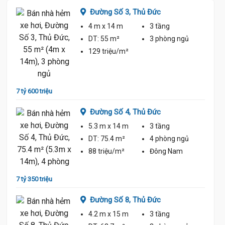
Đường Số 3,
Thủ Đức
4 m
x 14 m
3 tầng
ủ
DT:
55 m²
3 phòng
ngủ
129 triệu/m²
6 tỷ 80
7 tỷ 600 triệu
Đường Số 4,
Thủ Đức
5.3 m
x 14 m
3 tầng
ủ
DT:
75.4 m²
4 phòng
ngủ
88 triệu/m²
Đông Nam
8 tỷ 20
7 tỷ 350 triệu
Đường Số 8,
Thủ Đức
4.2 m
x 15 m
3 tầng