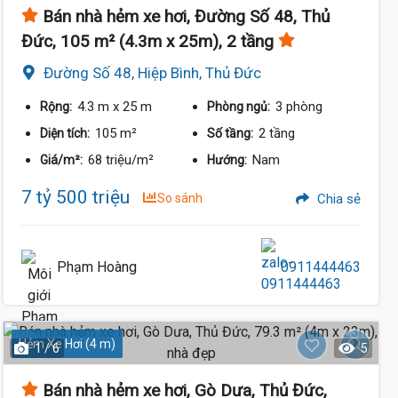
Bán nhà hẻm xe hơi, Đường Số 48, Thủ
Đức, 105 m² (4.3m x 25m), 2 tầng
Đường Số 48, Hiệp Bình, Thủ Đức
4.3 m
x 25 m
3 phòng
Rộng:
Phòng ngủ:
105 m²
2 tầng
Diện tích:
Số tầng:
68 triệu/m²
Nam
Giá/m²:
Hướng:
7 tỷ 500 triệu
So sánh
Chia sẻ
Phạm Hoàng
0911444463
Hẻm Xe Hơi (4 m)
1 / 6
5
Bán nhà hẻm xe hơi, Gò Dưa, Thủ Đức,