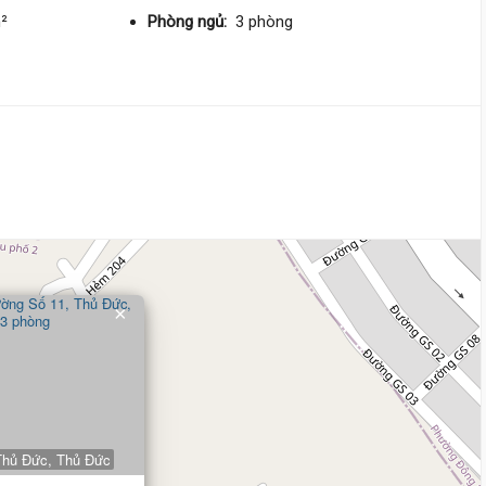
DT:
139 m²
2 phòng
ng
m²
Phòng ngủ:
3 phòng
43 triệu/m²
6 tỷ
Đường Số 3,
Thủ Đức
4 m
x 14 m
3 tầng
DT:
55 m²
3 phòng
ng
129 triệu/m²
7 tỷ 600 triệu
×
Đường Số 4,
Thủ Đức
5.3 m
x 14 m
3 tầng
DT:
75.4 m²
4 phòng
ng
88 triệu/m²
Đông Nam
Thủ Đức, Thủ Đức