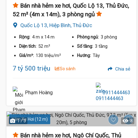
Bán nhà hẻm xe hơi, Quốc Lộ 13, Thủ Đức,
52 m² (4m x 14m), 3 phòng ngủ
Quốc Lộ 13, Hiệp Bình, Thủ Đức
4 m
x 14 m
3 phòng
Rộng:
Phòng ngủ:
52 m²
3 tầng
Diện tích:
Số tầng:
130 triệu/m²
Tây
Giá/m²:
Hướng:
7 tỷ 500 triệu
So sánh
Chia sẻ
Phạm Hoàng
0911444463
Hẻm Xe Hơi (12 m)
1 / 3
8
Bán nhà hẻm xe hơi, Ngô Chí Quốc, Thủ