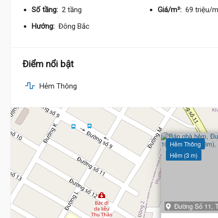
Số tầng:
2 tầng
Giá/m²:
69 triệu/
Hướng:
Đông Bắc
Điểm nổi bật
Hẻm Thông
Hẻm Thông
Hẻm (3 m)
Đường Số 11, 