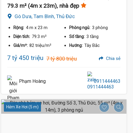
79.3 m² (4m x 23m), nhà đẹp
Gò Dưa, Tam Bình, Thủ Đức
4 m
x 23 m
3 phòng
Rộng:
Phòng ngủ:
79.3 m²
3 tầng
Diện tích:
Số tầng:
82 triệu/m²
Tây Bắc
Giá/m²:
Hướng:
7 tỷ 450 triệu
7 tỷ 800 triệu
Chia sẻ
Phạm Hoàng
0911444463
Hẻm Xe Hơi (5 m)