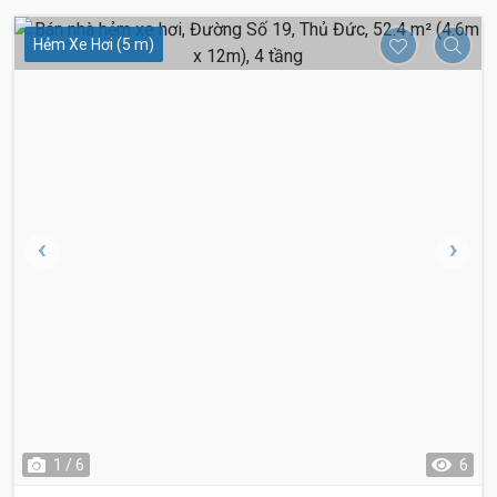
Hẻm Xe Hơi (5 m)
1 / 6
6