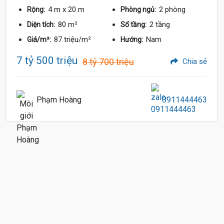
4 m
x 20 m
2 phòng
Rộng:
Phòng ngủ:
80 m²
2 tầng
Diện tích:
Số tầng:
87 triệu/m²
Nam
Giá/m²:
Hướng:
7 tỷ 500 triệu
8 tỷ 700 triệu
Chia sẻ
Phạm Hoàng
0911444463