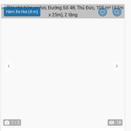
Hẻm Xe Hơi (4 m)
1 / 2
18