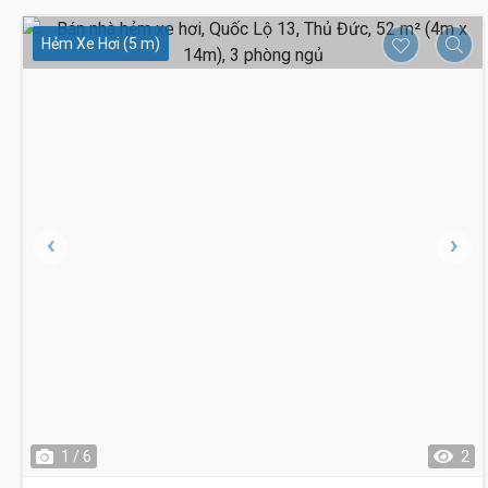
Hẻm Xe Hơi (5 m)
1 / 6
2