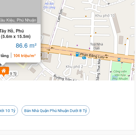
8 tỷ 800 triệu
Cầu Kiệu, Phú Nhuận
Tây Hồ, Phú
 (5.6m x 15.5m)
TCT
86.6 m²
 tầng
104 triệu/m²
9 Tỷ
8.97 Tỷ
ới 10 Tỷ
Bán Nhà Quận Phú Nhuận Dưới 8 Tỷ