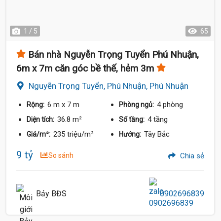
1 / 5
65
Bán nhà Nguyễn Trọng Tuyển Phú Nhuận,
6m x 7m căn góc bề thế, hẻm 3m
Nguyễn Trọng Tuyển, Phú Nhuận, Phú Nhuận
6 m
x 7 m
4 phòng
Rộng:
Phòng ngủ:
36.8 m²
4 tầng
Diện tích:
Số tầng:
235 triệu/m²
Tây Bắc
Giá/m²:
Hướng:
9 tỷ
So sánh
Chia sẻ
Bảy BĐS
0902696839