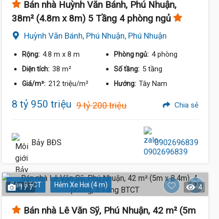
Bán nhà Huỳnh Văn Bánh, Phú Nhuận,
38m² (4.8m x 8m) 5 Tầng 4 phòng ngủ
Huỳnh Văn Bánh, Phú Nhuận, Phú Nhuận
4.8 m
x 8 m
4 phòng
Rộng:
Phòng ngủ:
38 m²
5 tầng
Diện tích:
Số tầng:
212 triệu/m²
Tây Nam
Giá/m²:
Hướng:
8 tỷ 950 triệu
9 tỷ 200 triệu
Chia sẻ
Bảy BĐS
0902696839
Sàn BTCT
Hẻm Xe Hơi (4 m)
1 / 7
4
Bán nhà Lê Văn Sỹ, Phú Nhuận, 42 m² (5m