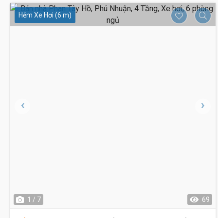
Hẻm Xe Hơi (6 m)
1 / 7
69