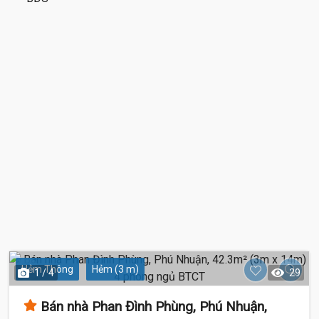
Hẻm Thông
Hẻm (3 m)
1 / 4
29
Bán nhà Phan Đình Phùng, Phú Nhuận,