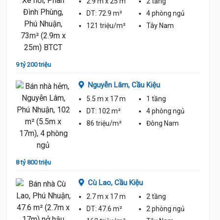
2.9 m
x 25 m
2 tầng
ủ
DT:
72.9 m²
4 phòng
ngủ
121 triệu/m²
Tây Nam
9 tỷ 80
9 tỷ 200 triệu
Nguyễn Lâm,
Cầu Kiệu
5.5 m
x 17 m
1 tầng
ủ
DT:
102 m²
4 phòng
ngủ
86 triệu/m²
Đông Nam
8 tỷ 20
8 tỷ 800 triệu
Cù Lao,
Cầu Kiệu
2.7 m
x 17 m
2 tầng
ủ
DT:
47.6 m²
2 phòng
ngủ