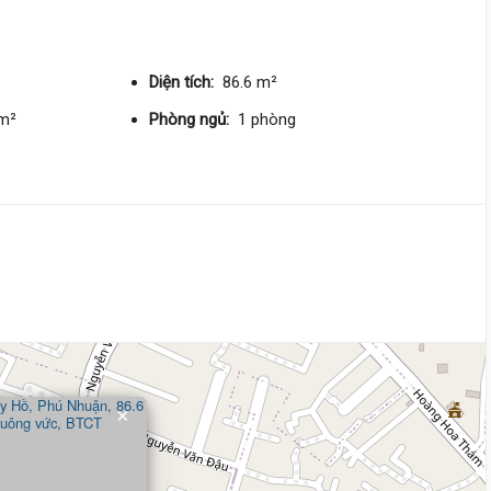
DT:
42.3 m²
4 phòng
ng
182 triệu/m²
Tây Nam
Diện tích:
86.6 m²
/m²
8 tỷ 900 triệu
Phòng ngủ:
1 phòng
Phan Đình Phùng,
Cầu Kiệu
2.9 m
x 25 m
2 tầng
DT:
72.9 m²
4 phòng
ng
121 triệu/m²
Tây Nam
9 tỷ 200 triệu
Nguyễn Lâm,
Cầu Kiệu
×
5.5 m
x 17 m
1 tầng
DT:
102 m²
4 phòng
ng
86 triệu/m²
Đông Nam