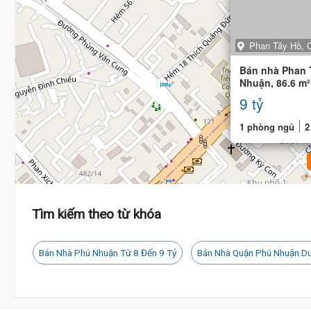
Phan Tây Hồ, 
Bán nhà Phan 
Nhuận, 86.6 m²
vuông vức, B
9 tỷ
1 phòng ngủ
2
Tìm kiếm theo từ khóa
Bán Nhà Phú Nhuận Từ 8 Đến 9 Tỷ
Bán Nhà Quận Phú Nhuận Dư
Tỷ