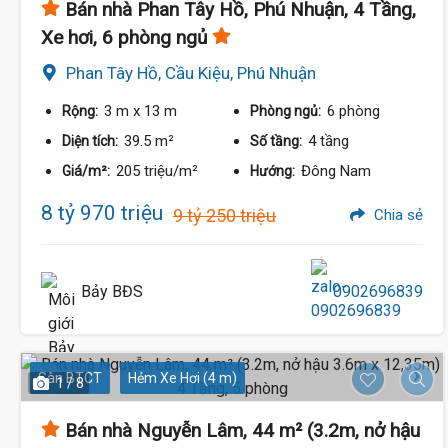
Bán nhà Phan Tây Hồ, Phú Nhuận, 4 Tầng,
Xe hơi, 6 phòng ngủ
Phan Tây Hồ, Cầu Kiệu, Phú Nhuận
3 m
x 13 m
6 phòng
Rộng:
Phòng ngủ:
39.5 m²
4 tầng
Diện tích:
Số tầng:
205 triệu/m²
Đông Nam
Giá/m²:
Hướng:
8 tỷ 970 triệu
9 tỷ 250 triệu
Chia sẻ
Bảy BĐS
0902696839
Sàn BTCT
Hẻm Xe Hơi (4 m)
1 / 8
Bán nhà Nguyễn Lâm, 44 m² (3.2m, nở hậu