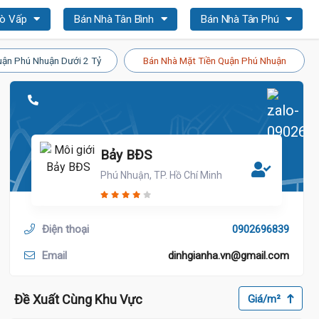
Gò Vấp
Bán Nhà Tân Bình
Bán Nhà Tân Phú
ận Phú Nhuận Dưới 2 Tỷ
Bán Nhà Mặt Tiền Quận Phú Nhuận
Bảy BĐS
Phú Nhuận, TP. Hồ Chí Minh
Điện thoại
0902696839
Email
dinhgianha.vn@gmail.com
Đề Xuất Cùng Khu Vực
Giá/m²