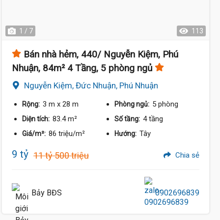
1 / 7
113
Bán nhà hẻm, 440/ Nguyễn Kiệm, Phú
Nhuận, 84m² 4 Tầng, 5 phòng ngủ
Nguyễn Kiệm, Đức Nhuận, Phú Nhuận
3 m
x 28 m
5 phòng
Rộng:
Phòng ngủ:
83.4 m²
4 tầng
Diện tích:
Số tầng:
86 triệu/m²
Tây
Giá/m²:
Hướng:
9 tỷ
11 tỷ 500 triệu
Chia sẻ
Bảy BĐS
0902696839