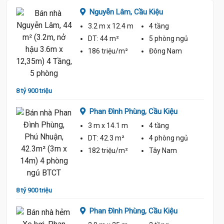
Nguyễn Lâm,
Cầu Kiệu
3.2 m
x 12.4 m
4 tầng
ủ
DT:
44 m²
5 phòng
ngủ
186 triệu/m²
Đông Nam
9 tỷ 70
8 tỷ 900 triệu
Phan Đình Phùng,
Cầu Kiệu
3 m
x 14.1 m
4 tầng
ủ
DT:
42.3 m²
4 phòng
ngủ
182 triệu/m²
Tây Nam
9 tỷ 79
8 tỷ 900 triệu
Phan Đình Phùng,
Cầu Kiệu