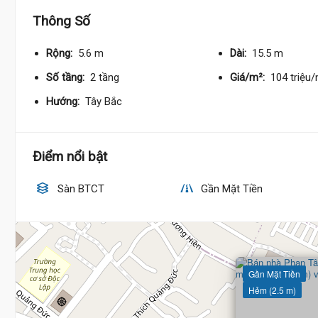
Thông Số
Rộng:
5.6 m
Dài:
15.5 m
Số tầng:
2 tầng
Giá/m²:
104 triệu
Hướng:
Tây Bắc
Điểm nổi bật
Sàn BTCT
Gần Mặt Tiền
8.9 Tỷ
Gần Mặt Tiền
Hẻm (2.5 m)