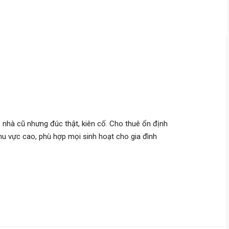
Phan Đình Phùng,
Cầu Kiệu
8.2 m
x 7.5 m
5 tầng
DT:
64.6 m²
9 phòng
ng
146 triệu/m²
Đông Nam
11 tỷ
Nguyễn Lâm,
Cầu Kiệu
3.2 m
x 12.4 m
4 tầng
lớn, nhà cũ nhưng đúc thật, kiên cố. Cho thuê ổn định
DT:
44 m²
5 phòng
ng
khu vực cao, phù hợp mọi sinh hoạt cho gia đình
186 triệu/m²
Đông Nam
8 tỷ 900 triệu
Phan Đình Phùng,
Cầu Kiệu
3 m
x 14.1 m
4 tầng