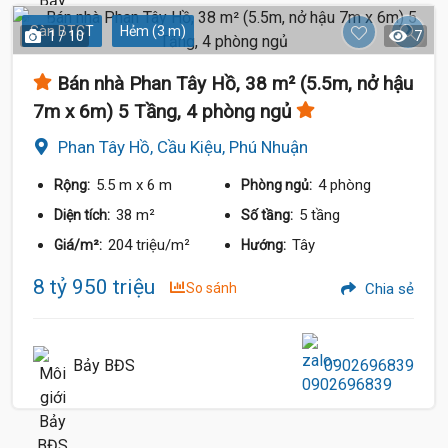
Sàn BTCT
Hẻm (3 m)
1 / 10
7
Bán nhà Phan Tây Hồ, 38 m² (5.5m, nở hậu
7m x 6m) 5 Tầng, 4 phòng ngủ
Phan Tây Hồ, Cầu Kiệu, Phú Nhuận
5.5 m
x 6 m
4 phòng
Rộng:
Phòng ngủ:
38 m²
5 tầng
Diện tích:
Số tầng:
204 triệu/m²
Tây
Giá/m²:
Hướng:
8 tỷ 950 triệu
So sánh
Chia sẻ
Bảy BĐS
0902696839