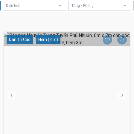
Diện tích
Tầng / Phòng
8.95 Tỷ
Dân Trí Cao
Hẻm (3 m)