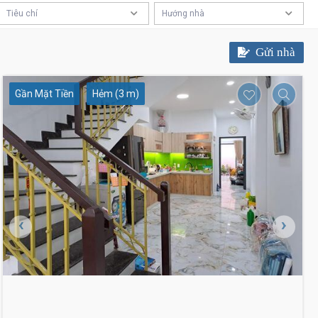
8.9 Tỷ
Tiêu chí
Hướng nhà
Gửi nhà
Gần Mặt Tiền
Hẻm (3 m)