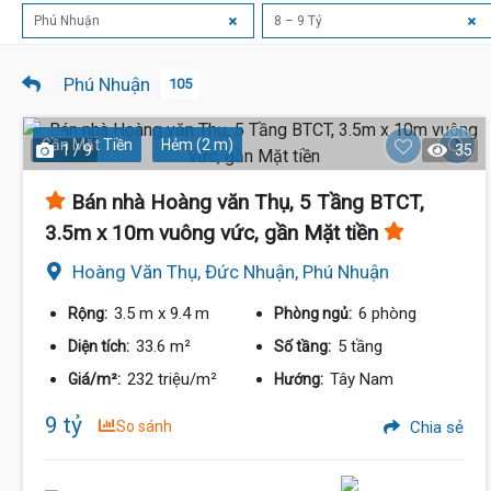
Phú Nhuận
8 – 9 Tỷ
Phú Nhuận
105
Gần Mặt Tiền
Hẻm (2 m)
1 / 9
35
Bán nhà Hoàng văn Thụ, 5 Tầng BTCT,
3.5m x 10m vuông vức, gần Mặt tiền
9.2 Tỷ
8.9 Tỷ
Hoàng Văn Thụ, Đức Nhuận, Phú Nhuận
3.5 m
x 9.4 m
6 phòng
Rộng:
Phòng ngủ:
33.6 m²
5 tầng
Diện tích:
Số tầng:
232 triệu/m²
Tây Nam
Giá/m²:
Hướng:
9 tỷ
So sánh
Chia sẻ
8.8 Tỷ