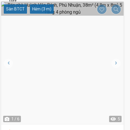
Sàn BTCT
Hẻm (3 m)
1 / 6
5