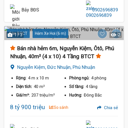
Bảy BĐS
0902696839
Sàn BTCT
Hẻm Xe Hơi (6 m)
1 / 3
2
Bán nhà hẻm 6m, Nguyễn Kiệm, Ôtô, Phú
Nhuận, 40m² (4 x 10) 4 Tầng BTCT
Nguyễn Kiệm, Đức Nhuận, Phú Nhuận
4 m
x 10 m
4 phòng
Rộng:
Phòng ngủ:
40 m²
4 tầng
Diện tích:
Số tầng:
207 triệu/m²
Đông Bắc
Giá/m²:
Hướng:
8 tỷ 900 triệu
So sánh
Chia sẻ