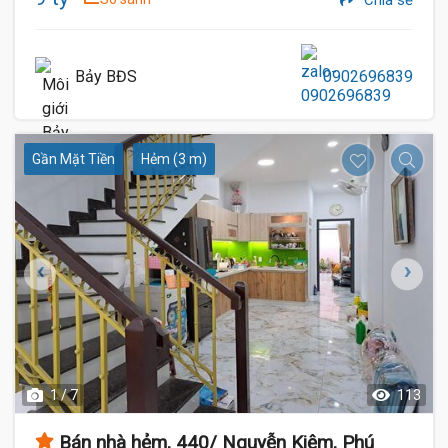
Chia sẻ
Bảy BĐS
0902696839
Gần Mặt Tiền
Hẻm (3 m)
1 / 7
113
Bán nhà hẻm, 440/ Nguyễn Kiệm, Phú