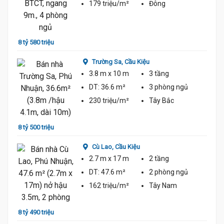
179 triệu/m²
Đông
9 tỷ 7
8 tỷ 580 triệu
Trường Sa,
Cầu Kiệu
3.8 m
x 10 m
3 tầng
DT:
36.6 m²
3 phòng
ngủ
230 triệu/m²
Tây Bắc
8 tỷ 500 triệu
9 tỷ 7
Cù Lao,
Cầu Kiệu
2.7 m
x 17 m
2 tầng
DT:
47.6 m²
2 phòng
ngủ
162 triệu/m²
Tây Nam
8 tỷ 490 triệu