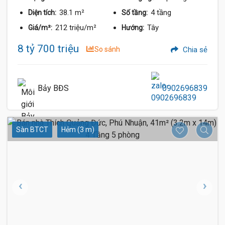
38.1 m²
4 tầng
Diện tích:
Số tầng:
212 triệu/m²
Tây
Giá/m²:
Hướng:
8 tỷ 700 triệu
So sánh
Chia sẻ
Bảy BĐS
0902696839
Sàn BTCT
Hẻm (3 m)