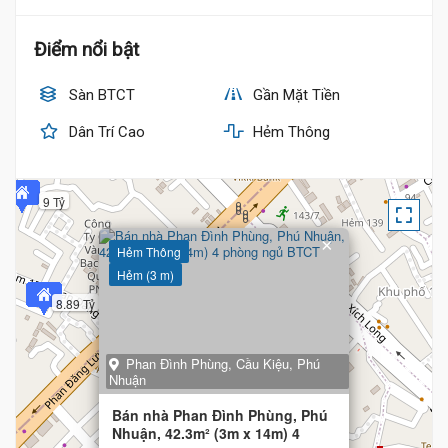
Điểm nổi bật
Sàn BTCT
Gần Mặt Tiền
Dân Trí Cao
Hẻm Thông
9 Tỷ
×
Hẻm Thông
Hẻm (3 m)
8.89 Tỷ
Phan Đình Phùng, Cầu Kiệu, Phú
Nhuận
Bán nhà Phan Đình Phùng, Phú
Nhuận, 42.3m² (3m x 14m) 4