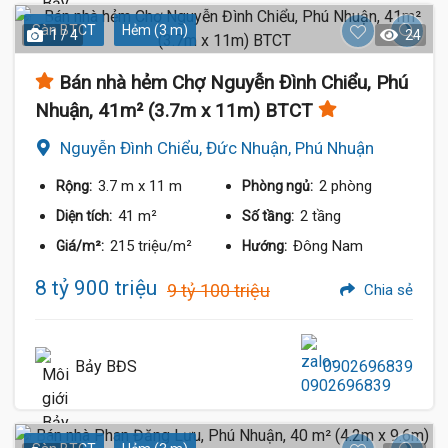
Sàn BTCT
Hẻm (3 m)
1 / 4
24
Bán nhà hẻm Chợ Nguyễn Đình Chiểu, Phú
Nhuận, 41m² (3.7m x 11m) BTCT
Nguyễn Đình Chiểu, Đức Nhuận, Phú Nhuận
3.7 m
x 11 m
2 phòng
Rộng:
Phòng ngủ:
41 m²
2 tầng
Diện tích:
Số tầng:
215 triệu/m²
Đông Nam
Giá/m²:
Hướng:
8 tỷ 900 triệu
9 tỷ 100 triệu
Chia sẻ
Bảy BĐS
0902696839