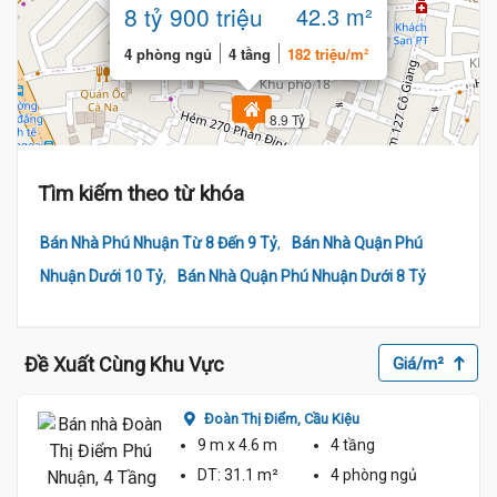
phòng ngủ BTCT
8 tỷ 900 triệu
42.3 m²
4 phòng ngủ
4 tầng
182 triệu/m²
8.9 Tỷ
Tìm kiếm theo từ khóa
,
Bán Nhà Phú Nhuận Từ 8 Đến 9 Tỷ
Bán Nhà Quận Phú
,
Nhuận Dưới 10 Tỷ
Bán Nhà Quận Phú Nhuận Dưới 8 Tỷ
8.8 Tỷ
Đề Xuất Cùng Khu Vực
Giá/m²
Đoàn Thị Điểm,
Cầu Kiệu
9 m
x 4.6 m
4 tầng
DT:
31.1 m²
4 phòng
ngủ