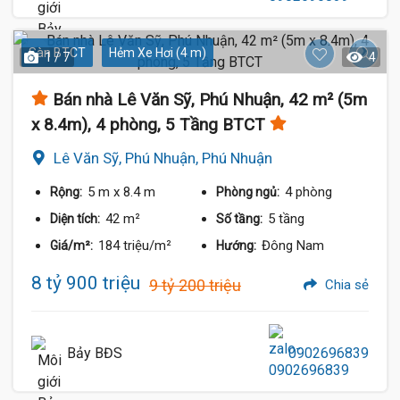
Sàn BTCT
Hẻm Xe Hơi (4 m)
1 / 7
4
Bán nhà Lê Văn Sỹ, Phú Nhuận, 42 m² (5m
x 8.4m), 4 phòng, 5 Tầng BTCT
Lê Văn Sỹ, Phú Nhuận, Phú Nhuận
5 m
x 8.4 m
4 phòng
Rộng:
Phòng ngủ:
42 m²
5 tầng
Diện tích:
Số tầng:
184 triệu/m²
Đông Nam
Giá/m²:
Hướng:
8 tỷ 900 triệu
9 tỷ 200 triệu
Chia sẻ
Bảy BĐS
0902696839