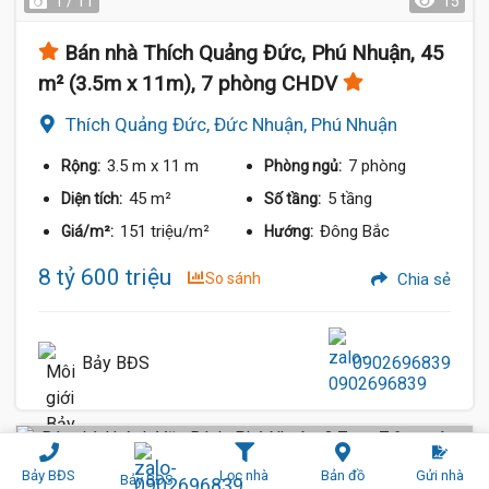
1 / 11
15
Bán nhà Thích Quảng Đức, Phú Nhuận, 45
m² (3.5m x 11m), 7 phòng CHDV
Thích Quảng Đức, Đức Nhuận, Phú Nhuận
3.5 m
x 11 m
7 phòng
Rộng:
Phòng ngủ:
45 m²
5 tầng
Diện tích:
Số tầng:
151 triệu/m²
Đông Bắc
Giá/m²:
Hướng:
8 tỷ 600 triệu
So sánh
Chia sẻ
Bảy BĐS
0902696839
Nhà Mới Đẹp
Hẻm (3 m)
Bảy BĐS
Lọc nhà
Bản đồ
Gửi nhà
Bảy BĐS