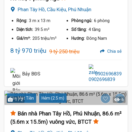
Phan Tây Hồ, Cầu Kiệu, Phú Nhuận
3 m
x 13 m
6 phòng
Rộng:
Phòng ngủ:
39.5 m²
4 tầng
Diện tích:
Số tầng:
205 triệu/m²
Đông Nam
Giá/m²:
Hướng:
8 tỷ 970 triệu
9 tỷ 250 triệu
Chia sẻ
Bảy BĐS
0902696839
Gần Mặt Tiền
Hẻm (2.5 m)
1 / 2
6
Bán nhà Phan Tây Hồ, Phú Nhuận, 86.6 m²
(5.6m x 15.5m) vuông vức, BTCT