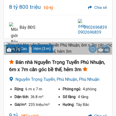
8 tỷ 800 triệu
10 tỷ
Chia sẻ
Bảy BĐS
0902696839
Dân Trí Cao
Hẻm (3 m)
1 / 5
66
Bán nhà Nguyễn Trọng Tuyển Phú Nhuận,
6m x 7m căn góc bề thế, hẻm 3m
Nguyễn Trọng Tuyển, Phú Nhuận, Phú Nhuận
6 m
x 7 m
4 phòng
Rộng:
Phòng ngủ:
36.8 m²
4 tầng
Diện tích:
Số tầng:
235 triệu/m²
Tây Bắc
Giá/m²:
Hướng:
9 tỷ
So sánh