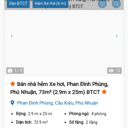
Sàn BTCT
Hẻm Xe Hơi (6 m)
1 / 3
12
Bán nhà hẻm Xe hơi, Phan Đình Phùng,
Phú Nhuận, 73m² (2.9m x 25m) BTCT
Phan Đình Phùng, Cầu Kiệu, Phú Nhuận
2.9 m
x 25 m
4 phòng
Rộng:
Phòng ngủ:
72.9 m²
2 tầng
Diện tích:
Số tầng: