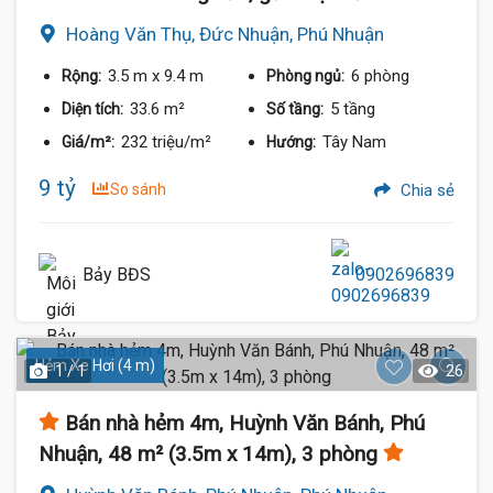
Hoàng Văn Thụ, Đức Nhuận, Phú Nhuận
3.5 m
x 9.4 m
6 phòng
Rộng:
Phòng ngủ:
33.6 m²
5 tầng
Diện tích:
Số tầng:
232 triệu/m²
Tây Nam
Giá/m²:
Hướng:
9 tỷ
So sánh
Chia sẻ
Bảy BĐS
0902696839
Hẻm Xe Hơi (4 m)
1 / 1
26
Bán nhà hẻm 4m, Huỳnh Văn Bánh, Phú
Nhuận, 48 m² (3.5m x 14m), 3 phòng