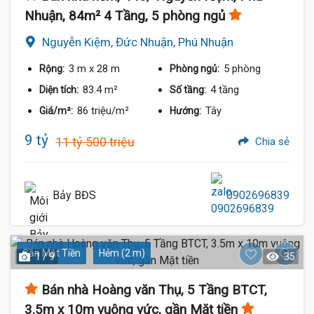
Nhuận, 84m² 4 Tầng, 5 phòng ngủ
Nguyễn Kiệm, Đức Nhuận, Phú Nhuận
3 m
x 28 m
5 phòng
Rộng:
Phòng ngủ:
83.4 m²
4 tầng
Diện tích:
Số tầng:
86 triệu/m²
Tây
Giá/m²:
Hướng:
9 tỷ
11 tỷ 500 triệu
Chia sẻ
Bảy BĐS
0902696839
Gần Mặt Tiền
Hẻm (2 m)
1 / 9
35
Bán nhà Hoàng văn Thụ, 5 Tầng BTCT,
3.5m x 10m vuông vức, gần Mặt tiền