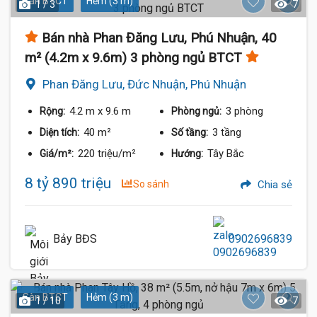
Sàn BTCT
Hẻm (3 m)
1 / 3
7
Bán nhà Phan Đăng Lưu, Phú Nhuận, 40
m² (4.2m x 9.6m) 3 phòng ngủ BTCT
Phan Đăng Lưu, Đức Nhuận, Phú Nhuận
4.2 m
x 9.6 m
3 phòng
Rộng:
Phòng ngủ:
40 m²
3 tầng
Diện tích:
Số tầng:
220 triệu/m²
Tây Bắc
Giá/m²:
Hướng:
8 tỷ 890 triệu
So sánh
Chia sẻ
Bảy BĐS
0902696839
Sàn BTCT
Hẻm (3 m)
1 / 10
7