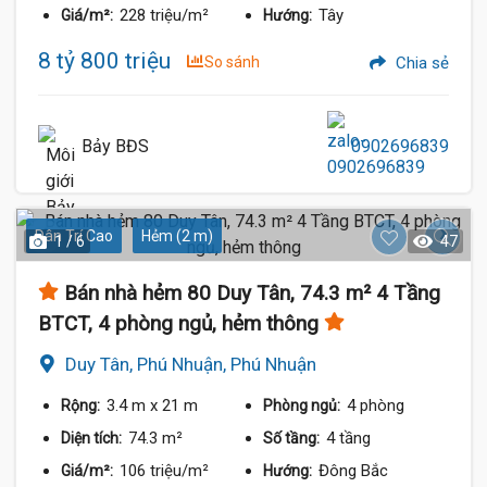
228 triệu/m²
Tây
Giá/m²:
Hướng:
8 tỷ 800 triệu
So sánh
Chia sẻ
Bảy BĐS
0902696839
Dân Trí Cao
Hẻm (2 m)
1 / 6
47
Bán nhà hẻm 80 Duy Tân, 74.3 m² 4 Tầng
BTCT, 4 phòng ngủ, hẻm thông
Duy Tân, Phú Nhuận, Phú Nhuận
3.4 m
x 21 m
4 phòng
Rộng:
Phòng ngủ:
74.3 m²
4 tầng
Diện tích:
Số tầng:
106 triệu/m²
Đông Bắc
Giá/m²:
Hướng: