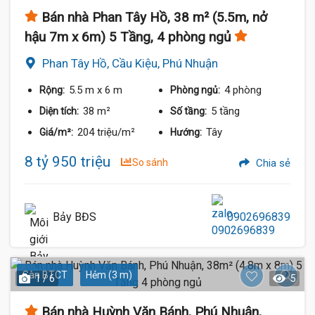
Bán nhà Phan Tây Hồ, 38 m² (5.5m, nở
hậu 7m x 6m) 5 Tầng, 4 phòng ngủ
Phan Tây Hồ, Cầu Kiệu, Phú Nhuận
5.5 m
x 6 m
4 phòng
Rộng:
Phòng ngủ:
38 m²
5 tầng
Diện tích:
Số tầng:
204 triệu/m²
Tây
Giá/m²:
Hướng:
8 tỷ 950 triệu
So sánh
Chia sẻ
Bảy BĐS
0902696839
Sàn BTCT
Hẻm (3 m)
1 / 6
5
Bán nhà Huỳnh Văn Bánh, Phú Nhuận,