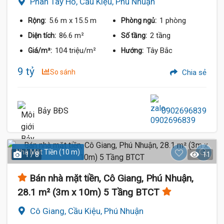
Phan Tây Hồ, Cầu Kiệu, Phú Nhuận
5.6 m
x 15.5 m
1 phòng
Rộng:
Phòng ngủ:
86.6 m²
2 tầng
Diện tích:
Số tầng:
104 triệu/m²
Tây Bắc
Giá/m²:
Hướng:
9 tỷ
So sánh
Chia sẻ
Bảy BĐS
0902696839
Nhà Mặt Tiền (10 m)
1 / 8
11
Bán nhà mặt tiền, Cô Giang, Phú Nhuận,
28.1 m² (3m x 10m) 5 Tầng BTCT
Cô Giang, Cầu Kiệu, Phú Nhuận