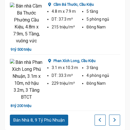
8 tỷ
Cầm Bá Thước,
Cầu Kiệu
4.8 m
x 7.9 m
5 tầng
DT:
37.3 m²
5 phòng
ngủ
215 triệu/m²
Đông Nam
9 tỷ 500 triệu
9 tỷ 8
Phan Xích Long,
Cầu Kiệu
3.1 m
x 10.3 m
3 tầng
DT:
33.3 m²
4 phòng
ngủ
229 triệu/m²
Đông Nam
8 tỷ 200 triệu
8 tỷ
Bán Nhà 8, 9 Tỷ Phú Nhuận