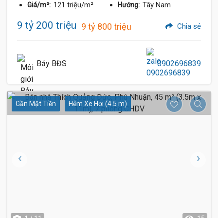
121 triệu/m²
Tây Nam
Giá/m²:
Hướng:
9 tỷ 200 triệu
9 tỷ 800 triệu
Chia sẻ
Bảy BĐS
0902696839
Gần Mặt Tiền
Hẻm Xe Hơi (4.5 m)