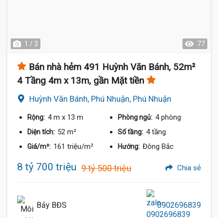
1 / 3
77
Bán nhà hẻm 491 Huỳnh Văn Bánh, 52m²
4 Tầng 4m x 13m, gần Mặt tiền
Huỳnh Văn Bánh, Phú Nhuận, Phú Nhuận
4 m
x 13 m
4 phòng
Rộng:
Phòng ngủ:
52 m²
4 tầng
Diện tích:
Số tầng:
161 triệu/m²
Đông Bắc
Giá/m²:
Hướng:
8 tỷ 700 triệu
9 tỷ 500 triệu
Chia sẻ
Bảy BĐS
0902696839