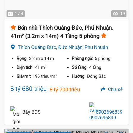
1 / 4
19
Bán nhà Thích Quảng Đức, Phú Nhuận,
41m² (3.2m x 14m) 4 Tầng 5 phòng
Thích Quảng Đức, Đức Nhuận, Phú Nhuận
3.2 m
x 14 m
5 phòng
Rộng:
Phòng ngủ:
41 m²
4 tầng
Diện tích:
Số tầng:
196 triệu/m²
Đông Bắc
Giá/m²:
Hướng:
8 tỷ 680 triệu
8 tỷ 700 triệu
Chia sẻ
Bảy BĐS
0902696839