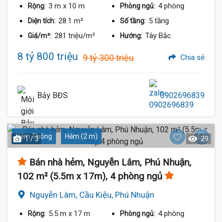
3 m
x 10 m
4 phòng
Rộng:
Phòng ngủ:
28.1 m²
5 tầng
Diện tích:
Số tầng:
281 triệu/m²
Tây Bắc
Giá/m²:
Hướng:
8 tỷ 800 triệu
9 tỷ 300 triệu
Chia sẻ
Bảy BĐS
0902696839
Hẻm Thông
Hẻm (2 m)
1 / 3
29
Bán nhà hẻm, Nguyễn Lâm, Phú Nhuận,
102 m² (5.5m x 17m), 4 phòng ngủ
Nguyễn Lâm, Cầu Kiệu, Phú Nhuận
5.5 m
x 17 m
4 phòng
Rộng:
Phòng ngủ: