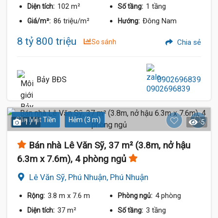
102 m²
1 tầng
Diện tích:
Số tầng:
86 triệu/m²
Đông Nam
Giá/m²:
Hướng:
8 tỷ 800 triệu
So sánh
Chia sẻ
Bảy BĐS
0902696839
Gần Mặt Tiền
Hẻm (3 m)
1 / 1
5
Bán nhà Lê Văn Sỹ, 37 m² (3.8m, nở hậu
6.3m x 7.6m), 4 phòng ngủ
Lê Văn Sỹ, Phú Nhuận, Phú Nhuận
3.8 m
x 7.6 m
4 phòng
Rộng:
Phòng ngủ:
37 m²
3 tầng
Diện tích:
Số tầng: