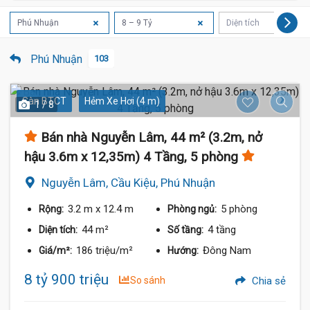
Phú Nhuận
8 – 9 Tỷ
Diện tích
Phú Nhuận
103
Sàn BTCT
Hẻm Xe Hơi (4 m)
1 / 8
Bán nhà Nguyễn Lâm, 44 m² (3.2m, nở
hậu 3.6m x 12,35m) 4 Tầng, 5 phòng
Nguyễn Lâm, Cầu Kiệu, Phú Nhuận
3.2 m
x 12.4 m
5 phòng
Rộng:
Phòng ngủ:
44 m²
4 tầng
Diện tích:
Số tầng:
186 triệu/m²
Đông Nam
Giá/m²:
Hướng:
8 tỷ 900 triệu
So sánh
Chia sẻ