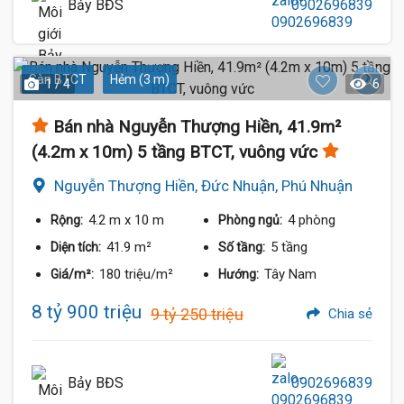
Bảy BĐS
0902696839
Sàn BTCT
Hẻm (3 m)
1 / 4
6
Bán nhà Nguyễn Thượng Hiền, 41.9m²
(4.2m x 10m) 5 tầng BTCT, vuông vức
Nguyễn Thượng Hiền, Đức Nhuận, Phú Nhuận
4.2 m
x 10 m
4 phòng
Rộng:
Phòng ngủ:
41.9 m²
5 tầng
Diện tích:
Số tầng:
180 triệu/m²
Tây Nam
Giá/m²:
Hướng:
8 tỷ 900 triệu
9 tỷ 250 triệu
Chia sẻ
Bảy BĐS
0902696839