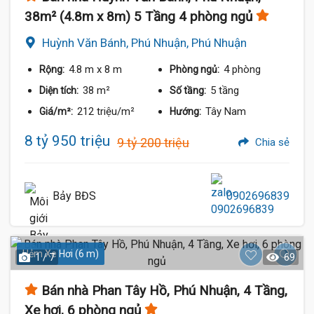
38m² (4.8m x 8m) 5 Tầng 4 phòng ngủ
Huỳnh Văn Bánh, Phú Nhuận, Phú Nhuận
4.8 m
x 8 m
4 phòng
Rộng:
Phòng ngủ:
38 m²
5 tầng
Diện tích:
Số tầng:
212 triệu/m²
Tây Nam
Giá/m²:
Hướng:
8 tỷ 950 triệu
9 tỷ 200 triệu
Chia sẻ
Bảy BĐS
0902696839
Hẻm Xe Hơi (6 m)
1 / 7
69
Bán nhà Phan Tây Hồ, Phú Nhuận, 4 Tầng,
Xe hơi, 6 phòng ngủ