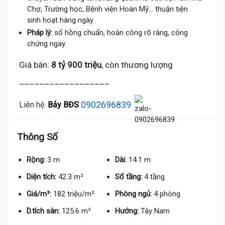
Chợ, Trường học, Bệnh viện Hoàn Mỹ... thuận tiện
sinh hoạt hàng ngày
Pháp lý:
sổ hồng chuẩn, hoàn công rõ ràng, công
chứng ngay.
Giá bán:
8 tỷ 900 triệu
, còn thương lượng
8.9 Tỷ
__________________
0902696839
Liên hệ:
Bảy BĐS
Thông Số
Rộng:
3 m
Dài:
14.1 m
Diện tích:
42.3 m²
Số tầng:
4 tầng
ỷ
Giá/m²:
182 triệu/m²
Phòng ngủ:
4 phòng
D.tích sàn:
125.6 m²
Hướng:
Tây Nam