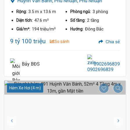
Huỳnh Văn Bánh, Phú Nhuận, Phú Nhuận
3.5 m
x 13.6 m
3 phòng
Rộng:
Phòng ngủ:
47.6 m²
2 tầng
Diện tích:
Số tầng:
194 triệu/m²
Đông Bắc
Giá/m²:
Hướng:
9 tỷ 100 triệu
So sánh
Chia sẻ
Bảy BĐS
0902696839
Hẻm Xe Hơi (4 m)