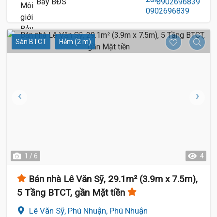
Bảy BĐS
0902696839
Sàn BTCT
Hẻm (2 m)
1 / 6
4
Bán nhà Lê Văn Sỹ, 29.1m² (3.9m x 7.5m),
5 Tầng BTCT, gần Mặt tiền
Lê Văn Sỹ, Phú Nhuận, Phú Nhuận