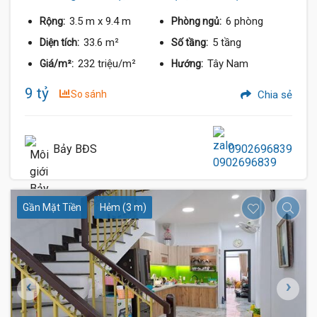
3.5 m
x 9.4 m
6 phòng
Rộng:
Phòng ngủ:
33.6 m²
5 tầng
Diện tích:
Số tầng:
232 triệu/m²
Tây Nam
Giá/m²:
Hướng:
9 tỷ
So sánh
Chia sẻ
Bảy BĐS
0902696839
Gần Mặt Tiền
Hẻm (3 m)