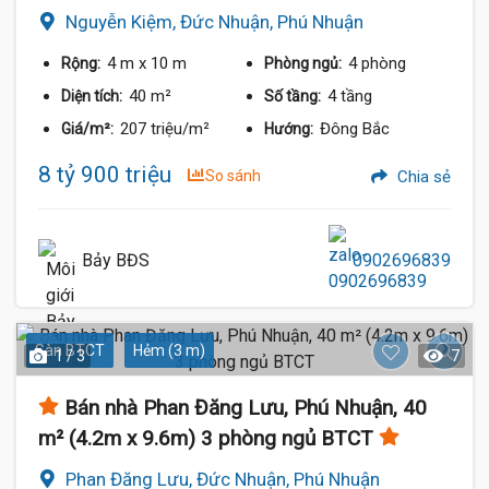
Nguyễn Kiệm, Đức Nhuận, Phú Nhuận
4 m
x 10 m
4 phòng
Rộng:
Phòng ngủ:
40 m²
4 tầng
Diện tích:
Số tầng:
207 triệu/m²
Đông Bắc
Giá/m²:
Hướng:
8 tỷ 900 triệu
So sánh
Chia sẻ
Bảy BĐS
0902696839
Sàn BTCT
Hẻm (3 m)
1 / 3
7
Bán nhà Phan Đăng Lưu, Phú Nhuận, 40
m² (4.2m x 9.6m) 3 phòng ngủ BTCT
Phan Đăng Lưu, Đức Nhuận, Phú Nhuận