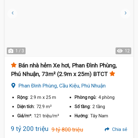
1 / 3
12
Bán nhà hẻm Xe hơi, Phan Đình Phùng,
Phú Nhuận, 73m² (2.9m x 25m) BTCT
Phan Đình Phùng, Cầu Kiệu, Phú Nhuận
2.9 m
x 25 m
4 phòng
Rộng:
Phòng ngủ:
72.9 m²
2 tầng
Diện tích:
Số tầng:
121 triệu/m²
Tây Nam
Giá/m²:
Hướng:
9 tỷ 200 triệu
9 tỷ 800 triệu
Chia sẻ