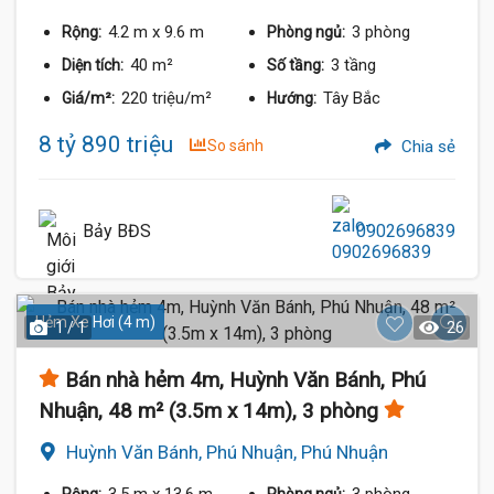
4.2 m
x 9.6 m
3 phòng
Rộng:
Phòng ngủ:
40 m²
3 tầng
Diện tích:
Số tầng:
220 triệu/m²
Tây Bắc
Giá/m²:
Hướng:
8 tỷ 890 triệu
So sánh
Chia sẻ
Bảy BĐS
0902696839
Hẻm Xe Hơi (4 m)
1 / 1
26
Bán nhà hẻm 4m, Huỳnh Văn Bánh, Phú
Nhuận, 48 m² (3.5m x 14m), 3 phòng
Huỳnh Văn Bánh, Phú Nhuận, Phú Nhuận
3.5 m
x 13.6 m
3 phòng
Rộng:
Phòng ngủ: