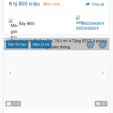
8 tỷ 800 triệu
So sánh
Chia sẻ
Bảy BĐS
0902696839
Dân Trí Cao
Hẻm (2 m)
1 / 6
47