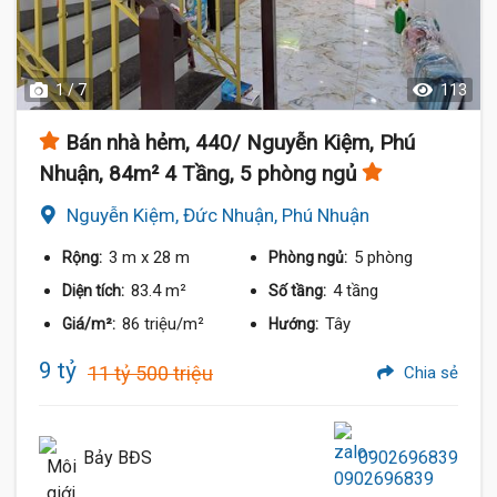
1 / 7
113
Bán nhà hẻm, 440/ Nguyễn Kiệm, Phú
Nhuận, 84m² 4 Tầng, 5 phòng ngủ
Nguyễn Kiệm, Đức Nhuận, Phú Nhuận
3 m
x 28 m
5 phòng
Rộng:
Phòng ngủ:
83.4 m²
4 tầng
Diện tích:
Số tầng:
86 triệu/m²
Tây
Giá/m²:
Hướng:
9 tỷ
11 tỷ 500 triệu
Chia sẻ
Bảy BĐS
0902696839