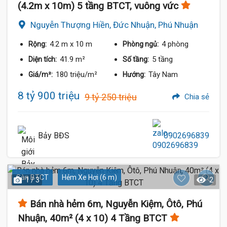
(4.2m x 10m) 5 tầng BTCT, vuông vức
Nguyễn Thượng Hiền, Đức Nhuận, Phú Nhuận
4.2 m
x 10 m
4 phòng
Rộng:
Phòng ngủ:
41.9 m²
5 tầng
Diện tích:
Số tầng:
180 triệu/m²
Tây Nam
Giá/m²:
Hướng:
8 tỷ 900 triệu
9 tỷ 250 triệu
Chia sẻ
Bảy BĐS
0902696839
Sàn BTCT
Hẻm Xe Hơi (6 m)
1 / 3
2
Bán nhà hẻm 6m, Nguyễn Kiệm, Ôtô, Phú
Nhuận, 40m² (4 x 10) 4 Tầng BTCT