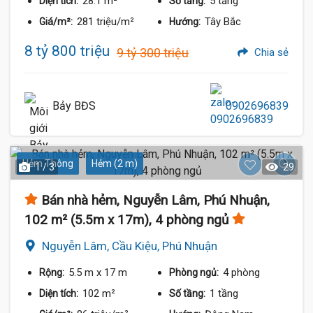
28.1 m²
5 tầng
Diện tích:
Số tầng:
281 triệu/m²
Tây Bắc
Giá/m²:
Hướng:
8 tỷ 800 triệu
9 tỷ 300 triệu
Chia sẻ
Bảy BĐS
0902696839
Hẻm Thông
Hẻm (2 m)
1 / 3
29
Bán nhà hẻm, Nguyễn Lâm, Phú Nhuận,
102 m² (5.5m x 17m), 4 phòng ngủ
Nguyễn Lâm, Cầu Kiệu, Phú Nhuận
5.5 m
x 17 m
4 phòng
Rộng:
Phòng ngủ:
102 m²
1 tầng
Diện tích:
Số tầng: