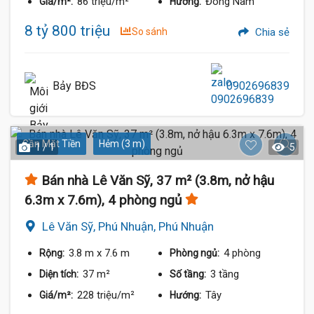
86 triệu/m²
Đông Nam
Giá/m²:
Hướng:
8 tỷ 800 triệu
So sánh
Chia sẻ
Bảy BĐS
0902696839
Gần Mặt Tiền
Hẻm (3 m)
1 / 1
5
Bán nhà Lê Văn Sỹ, 37 m² (3.8m, nở hậu
6.3m x 7.6m), 4 phòng ngủ
Lê Văn Sỹ, Phú Nhuận, Phú Nhuận
3.8 m
x 7.6 m
4 phòng
Rộng:
Phòng ngủ:
37 m²
3 tầng
Diện tích:
Số tầng:
228 triệu/m²
Tây
Giá/m²:
Hướng: