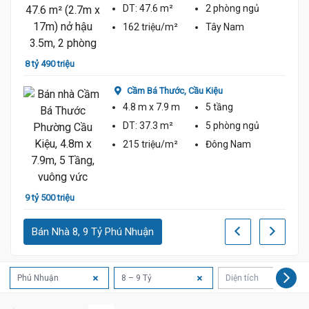
DT:
47.6 m²
2 phòng
ngủ
162 triệu/m²
Tây Nam
8 tỷ 490 triệu
9 tỷ 8
Cầm Bá Thước,
Cầu Kiệu
4.8 m
x 7.9 m
5 tầng
DT:
37.3 m²
5 phòng
ngủ
215 triệu/m²
Đông Nam
9 tỷ 500 triệu
9 tỷ 9
Bán Nhà 8, 9 Tỷ Phú Nhuận
Phú Nhuận
8 – 9 Tỷ
Diện tích