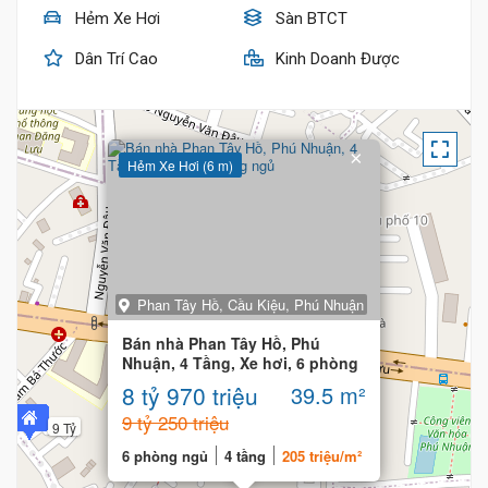
Hẻm Xe Hơi
Sàn BTCT
Dân Trí Cao
Kinh Doanh Được
×
Hẻm Xe Hơi (6 m)
Phan Tây Hồ, Cầu Kiệu, Phú Nhuận
Bán nhà Phan Tây Hồ, Phú
Nhuận, 4 Tầng, Xe hơi, 6 phòng
ngủ
8 tỷ 970 triệu
39.5 m²
9 tỷ 250 triệu
9 Tỷ
6 phòng ngủ
4 tầng
205 triệu/m²