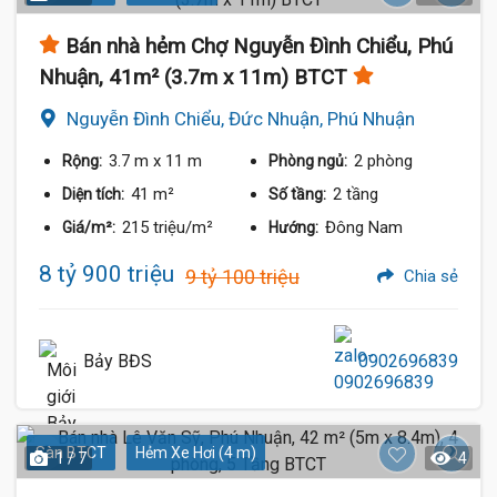
Bán nhà hẻm Chợ Nguyễn Đình Chiểu, Phú
Nhuận, 41m² (3.7m x 11m) BTCT
Nguyễn Đình Chiểu, Đức Nhuận, Phú Nhuận
3.7 m
x 11 m
2 phòng
Rộng:
Phòng ngủ:
41 m²
2 tầng
Diện tích:
Số tầng:
215 triệu/m²
Đông Nam
Giá/m²:
Hướng:
8 tỷ 900 triệu
9 tỷ 100 triệu
Chia sẻ
Bảy BĐS
0902696839
Sàn BTCT
Hẻm Xe Hơi (4 m)
1 / 7
4