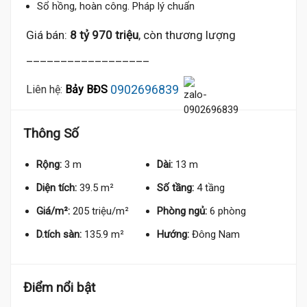
Sổ hồng, hoàn công. Pháp lý chuẩn
Giá bán:
8 tỷ 970 triệu
, còn thương lượng
__________________
0902696839
Liên hệ:
Bảy BĐS
Thông Số
Rộng:
3 m
Dài:
13 m
Diện tích:
39.5 m²
Số tầng:
4 tầng
Giá/m²:
205 triệu/m²
Phòng ngủ:
6 phòng
D.tích sàn:
135.9 m²
Hướng:
Đông Nam
Điểm nổi bật