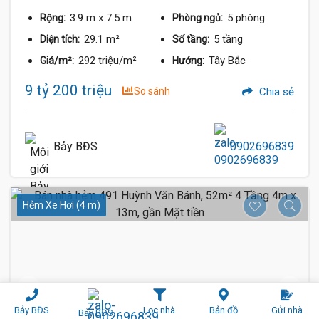
3.9 m
x 7.5 m
5 phòng
Rộng:
Phòng ngủ:
29.1 m²
5 tầng
Diện tích:
Số tầng:
292 triệu/m²
Tây Bắc
Giá/m²:
Hướng:
9 tỷ 200 triệu
So sánh
Chia sẻ
Bảy BĐS
0902696839
Hẻm Xe Hơi (4 m)
Bảy BĐS
Lọc nhà
Bản đồ
Gửi nhà
Bảy BĐS