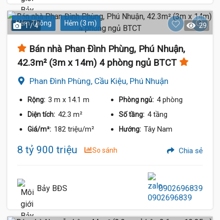
Hẻm Thông
Hẻm (3 m)
1 / 4
29
Bán nhà Phan Đình Phùng, Phú Nhuận,
42.3m² (3m x 14m) 4 phòng ngủ BTCT
Phan Đình Phùng, Cầu Kiệu, Phú Nhuận
3 m
x 14.1 m
4 phòng
Rộng:
Phòng ngủ:
42.3 m²
4 tầng
Diện tích:
Số tầng:
182 triệu/m²
Tây Nam
Giá/m²:
Hướng:
8 tỷ 900 triệu
So sánh
Chia sẻ
Bảy BĐS
0902696839