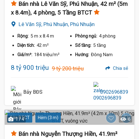
Bán nhà Lê Văn Sỹ, Phú Nhuận, 42 m² (5m
x 8.4m), 4 phòng, 5 Tầng BTCT
Lê Văn Sỹ, Phú Nhuận, Phú Nhuận
5 m
x 8.4 m
4 phòng
Rộng:
Phòng ngủ:
42 m²
5 tầng
Diện tích:
Số tầng:
184 triệu/m²
Đông Nam
Giá/m²:
Hướng:
8 tỷ 900 triệu
9 tỷ 200 triệu
Chia sẻ
Bảy BĐS
0902696839
Sàn BTCT
Hẻm (3 m)
1 / 4
6
Bán nhà Nguyễn Thượng Hiền, 41.9m²