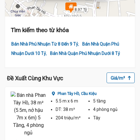
8.97 Tỷ
Tìm kiếm theo từ khóa
,
Bán Nhà Phú Nhuận Từ 8 Đến 9 Tỷ
Bán Nhà Quận Phú
,
Nhuận Dưới 10 Tỷ
Bán Nhà Quận Phú Nhuận Dưới 8 Tỷ
8.95 Tỷ
Đề Xuất Cùng Khu Vực
Giá/m²
Phan Tây Hồ,
Cầu Kiệu
5.5 m
x 6 m
5 tầng
DT:
38 m²
4 phòng
ngủ
204 triệu/m²
Tây
9 tỷ 7