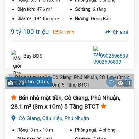
47.6 m²
2 tầng
Diện tích:
Số tầng:
194 triệu/m²
Đông Bắc
Giá/m²:
Hướng:
9 tỷ 100 triệu
So sánh
Chia sẻ
Bảy BĐS
0902696839
Nhà Mặt Tiền (10 m)
1 / 8
11
Bán nhà mặt tiền, Cô Giang, Phú Nhuận,
28.1 m² (3m x 10m) 5 Tầng BTCT
Cô Giang, Cầu Kiệu, Phú Nhuận
3 m
x 10 m
4 phòng
Rộng:
Phòng ngủ: