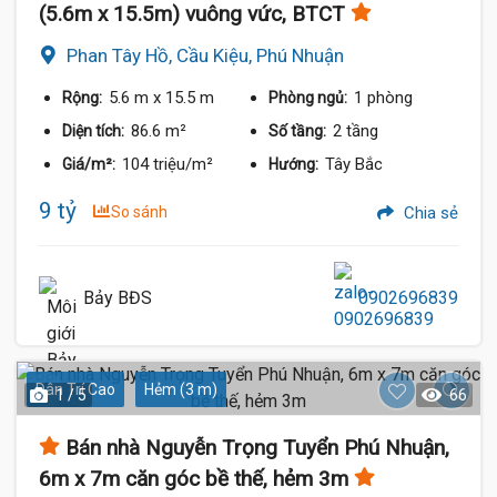
(5.6m x 15.5m) vuông vức, BTCT
Phan Tây Hồ, Cầu Kiệu, Phú Nhuận
5.6 m
x 15.5 m
1 phòng
Rộng:
Phòng ngủ:
86.6 m²
2 tầng
Diện tích:
Số tầng:
104 triệu/m²
Tây Bắc
Giá/m²:
Hướng:
9 tỷ
So sánh
Chia sẻ
Bảy BĐS
0902696839
Dân Trí Cao
Hẻm (3 m)
1 / 5
66
Bán nhà Nguyễn Trọng Tuyển Phú Nhuận,
6m x 7m căn góc bề thế, hẻm 3m