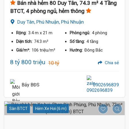
Bán nhà hẻm 80 Duy Tân, 74.3 m² 4 Tầng
BTCT, 4 phòng ngủ, hẻm thông
Duy Tân, Phú Nhuận, Phú Nhuận
3.4 m
x 21 m
4 phòng
Rộng:
Phòng ngủ:
74.3 m²
4 tầng
Diện tích:
Số tầng:
106 triệu/m²
Đông Bắc
Giá/m²:
Hướng:
8 tỷ 800 triệu
10 tỷ
Chia sẻ
Bảy BĐS
0902696839
Sàn BTCT
Hẻm Xe Hơi (6 m)