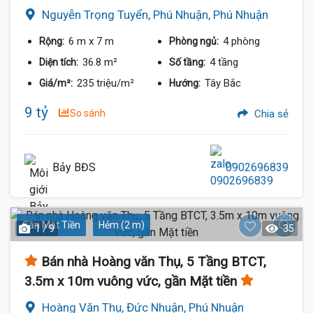
Nguyễn Trọng Tuyển, Phú Nhuận, Phú Nhuận
6 m
x 7 m
4 phòng
Rộng:
Phòng ngủ:
36.8 m²
4 tầng
Diện tích:
Số tầng:
235 triệu/m²
Tây Bắc
Giá/m²:
Hướng:
9 tỷ
So sánh
Chia sẻ
Bảy BĐS
0902696839
Gần Mặt Tiền
Hẻm (2 m)
1 / 9
35
Bán nhà Hoàng văn Thụ, 5 Tầng BTCT,
3.5m x 10m vuông vức, gần Mặt tiền
Hoàng Văn Thụ, Đức Nhuận, Phú Nhuận