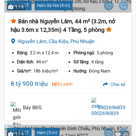
Sàn BTCT
Hẻm Xe Hơi (4 m)
1 / 8
Bán nhà Nguyễn Lâm, 44 m² (3.2m, nở
hậu 3.6m x 12,35m) 4 Tầng, 5 phòng
Nguyễn Lâm, Cầu Kiệu, Phú Nhuận
3.2 m
x 12.4 m
5 phòng
Rộng:
Phòng ngủ:
44 m²
4 tầng
Diện tích:
Số tầng:
186 triệu/m²
Đông Nam
Giá/m²:
Hướng:
8 tỷ 900 triệu
So sánh
Chia sẻ
Bảy BĐS
0902696839
Sàn BTCT
Hẻm (3 m)
1 / 4
24