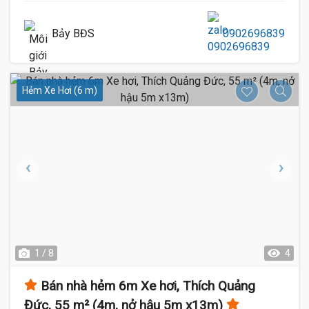
Bảy BĐS
0902696839
Hẻm Xe Hơi (6 m)
1 / 8
4
Bán nhà hẻm 6m Xe hơi, Thích Quảng
Đức, 55 m² (4m, nở hậu 5m x13m)