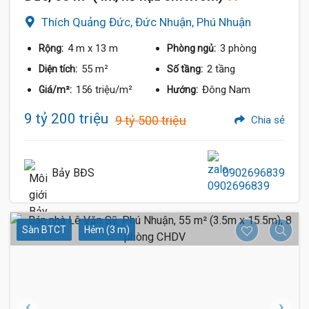
Thích Quảng Đức, Đức Nhuận, Phú Nhuận
4 m
x 13 m
3 phòng
Rộng:
Phòng ngủ:
55 m²
2 tầng
Diện tích:
Số tầng:
156 triệu/m²
Đông Nam
Giá/m²:
Hướng:
9 tỷ 200 triệu
9 tỷ 500 triệu
Chia sẻ
Bảy BĐS
0902696839
Sàn BTCT
Hẻm (3 m)