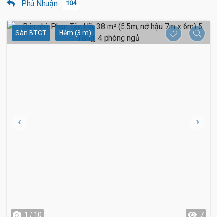
Phú Nhuận
104
Sàn BTCT
Hẻm (3 m)
1 / 10
7