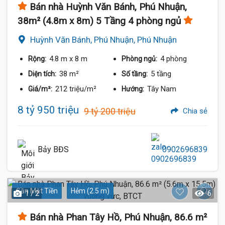
Bán nhà Huỳnh Văn Bánh, Phú Nhuận,
38m² (4.8m x 8m) 5 Tầng 4 phòng ngủ
Huỳnh Văn Bánh, Phú Nhuận, Phú Nhuận
4.8 m
x 8 m
4 phòng
Rộng:
Phòng ngủ:
38 m²
5 tầng
Diện tích:
Số tầng:
212 triệu/m²
Tây Nam
Giá/m²:
Hướng:
8 tỷ 950 triệu
9 tỷ 200 triệu
Chia sẻ
Bảy BĐS
0902696839
Gần Mặt Tiền
Hẻm (2.5 m)
1 / 2
6
Bán nhà Phan Tây Hồ, Phú Nhuận, 86.6 m²