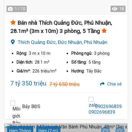
1 / 10
18
Bán nhà Thích Quảng Đức, Phú Nhuận,
28.1m² (3m x 10m) 3 phòng, 5 Tầng
Thích Quảng Đức, Đức Nhuận, Phú Nhuận
3 m
x 10 m
3 phòng
Rộng:
Phòng ngủ:
28.1 m²
5 tầng
Diện tích:
Số tầng:
226 triệu/m²
Tây Bắc
Giá/m²:
Hướng:
7 tỷ 350 triệu
7 tỷ 650 triệu
Chia sẻ
Bảy BĐS
0902696839
Hẻm Thông
Hẻm (2 m)