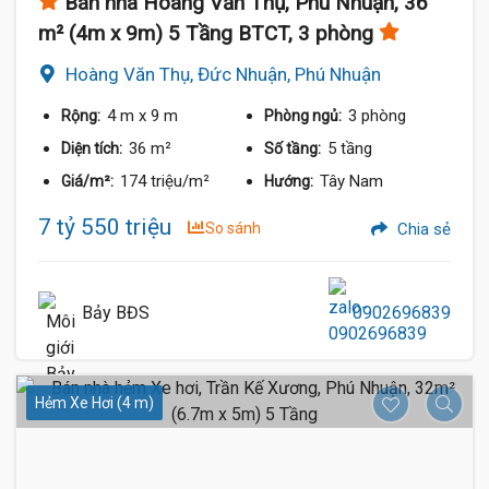
Bán nhà Hoàng Văn Thụ, Phú Nhuận, 36
m² (4m x 9m) 5 Tầng BTCT, 3 phòng
Hoàng Văn Thụ, Đức Nhuận, Phú Nhuận
4 m
x 9 m
3 phòng
Rộng:
Phòng ngủ:
36 m²
5 tầng
Diện tích:
Số tầng:
174 triệu/m²
Tây Nam
Giá/m²:
Hướng:
7 tỷ 550 triệu
So sánh
Chia sẻ
Bảy BĐS
0902696839
Hẻm Xe Hơi (4 m)