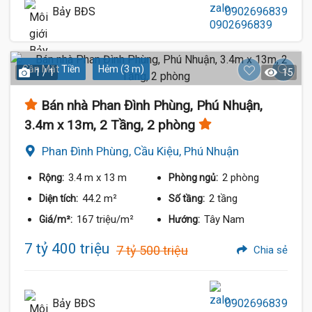
Bảy BĐS
0902696839
Gần Mặt Tiền
Hẻm (3 m)
1 / 1
15
Bán nhà Phan Đình Phùng, Phú Nhuận,
3.4m x 13m, 2 Tầng, 2 phòng
Phan Đình Phùng, Cầu Kiệu, Phú Nhuận
3.4 m
x 13 m
2 phòng
Rộng:
Phòng ngủ:
44.2 m²
2 tầng
Diện tích:
Số tầng:
167 triệu/m²
Tây Nam
Giá/m²:
Hướng:
7 tỷ 400 triệu
7 tỷ 500 triệu
Chia sẻ
Bảy BĐS
0902696839