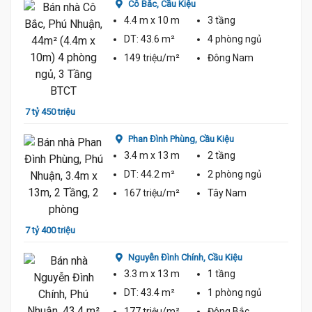
Cô Bắc,
Cầu Kiệu
4.4 m
x 10 m
3 tầng
DT:
43.6 m²
4 phòng
ngủ
149 triệu/m²
Đông Nam
7 tỷ 450 triệu
8 tỷ 2
Phan Đình Phùng,
Cầu Kiệu
3.4 m
x 13 m
2 tầng
DT:
44.2 m²
2 phòng
ngủ
167 triệu/m²
Tây Nam
7 tỷ 400 triệu
6 tỷ 8
Nguyễn Đình Chính,
Cầu Kiệu
3.3 m
x 13 m
1 tầng
DT:
43.4 m²
1 phòng
ngủ
177 triệu/m²
Đông Bắc