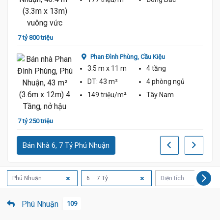
6 tỷ 7
7 tỷ 800 triệu
Phan Đình Phùng,
Cầu Kiệu
3.5 m
x 11 m
4 tầng
DT:
43 m²
4 phòng
ngủ
149 triệu/m²
Tây Nam
8 tỷ 4
7 tỷ 250 triệu
Bán Nhà 6, 7 Tỷ Phú Nhuận
Phú Nhuận
6 – 7 Tỷ
Diện tích
Phú Nhuận
109