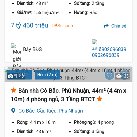
48 m²
2 tầng
Diện tích:
Số tầng:
155 triệu/m²
Bắc
Giá/m²:
Hướng:
7 tỷ 460 triệu
So sánh
Chia sẻ
Bảy BĐS
0902696839
Sàn BTCT
Hẻm (2 m)
1 / 8
35
Bán nhà Cô Bắc, Phú Nhuận, 44m² (4.4m x
10m) 4 phòng ngủ, 3 Tầng BTCT
Cô Bắc, Cầu Kiệu, Phú Nhuận
4.4 m
x 10 m
4 phòng
Rộng:
Phòng ngủ:
43.6 m²
3 tầng
Diện tích:
Số tầng: