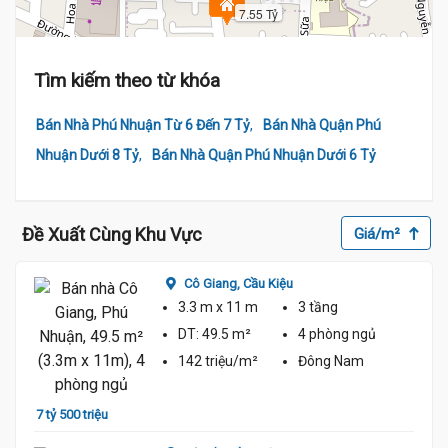
7.55 Tỷ
Tìm kiếm theo từ khóa
,
Bán Nhà Phú Nhuận Từ 6 Đến 7 Tỷ
Bán Nhà Quận Phú
,
Nhuận Dưới 8 Tỷ
Bán Nhà Quận Phú Nhuận Dưới 6 Tỷ
Đề Xuất Cùng Khu Vực
Giá/m²
Cô Giang,
Cầu Kiệu
3.3 m
x 11 m
3 tầng
DT:
49.5 m²
4 phòng
ngủ
142 triệu/m²
Đông Nam
7 tỷ 500 triệu
8 tỷ