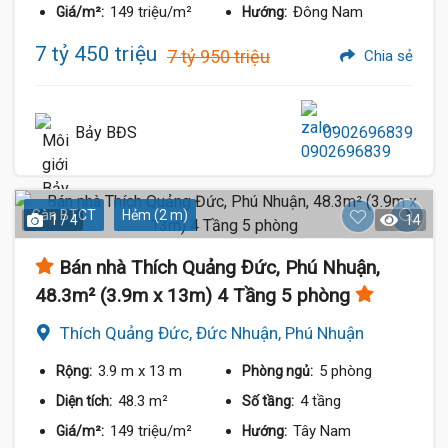
149 triệu/m²
Đông Nam
Giá/m²:
Hướng:
7 tỷ 450 triệu
7 tỷ 950 triệu
Chia sẻ
Bảy BĐS
0902696839
Sàn BTCT
Hẻm (2 m)
1 / 4
14
Bán nhà Thích Quảng Đức, Phú Nhuận,
48.3m² (3.9m x 13m) 4 Tầng 5 phòng
Thích Quảng Đức, Đức Nhuận, Phú Nhuận
3.9 m
x 13 m
5 phòng
Rộng:
Phòng ngủ:
48.3 m²
4 tầng
Diện tích:
Số tầng:
149 triệu/m²
Tây Nam
Giá/m²:
Hướng: