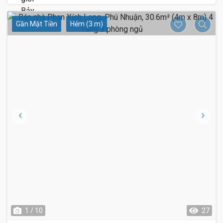
Gần Mặt Tiền
Hẻm (3 m)
1 / 10
27