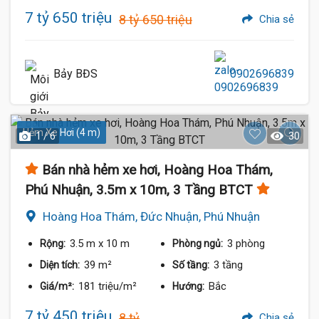
7 tỷ 650 triệu
8 tỷ 650 triệu
Chia sẻ
Bảy BĐS
0902696839
Hẻm Xe Hơi (4 m)
1 / 6
30
Bán nhà hẻm xe hơi, Hoàng Hoa Thám,
Phú Nhuận, 3.5m x 10m, 3 Tầng BTCT
Hoàng Hoa Thám, Đức Nhuận, Phú Nhuận
3.5 m
x 10 m
3 phòng
Rộng:
Phòng ngủ:
39 m²
3 tầng
Diện tích:
Số tầng:
181 triệu/m²
Bắc
Giá/m²:
Hướng:
7 tỷ 450 triệu
8 tỷ
Chia sẻ