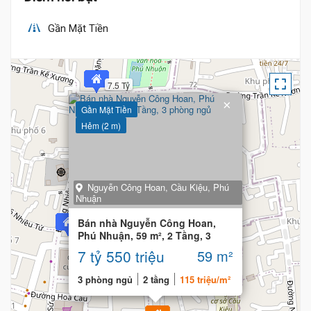
Gần Mặt Tiền
7.5 Tỷ
×
Gần Mặt Tiền
Hẻm (2 m)
Nguyễn Công Hoan, Cầu Kiệu, Phú
Nhuận
Bán nhà Nguyễn Công Hoan,
7.4 Tỷ
Phú Nhuận, 59 m², 2 Tầng, 3
phòng ngủ
7 tỷ 550 triệu
59 m²
3 phòng ngủ
2 tầng
115 triệu/m²