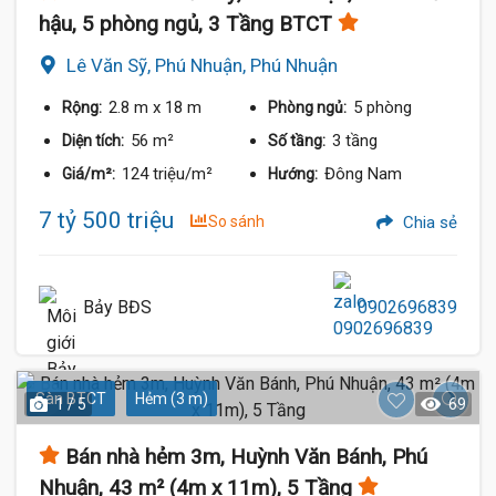
hậu, 5 phòng ngủ, 3 Tầng BTCT
Lê Văn Sỹ, Phú Nhuận, Phú Nhuận
2.8 m
x 18 m
5 phòng
Rộng:
Phòng ngủ:
56 m²
3 tầng
Diện tích:
Số tầng:
124 triệu/m²
Đông Nam
Giá/m²:
Hướng:
7 tỷ 500 triệu
So sánh
Chia sẻ
Bảy BĐS
0902696839
Sàn BTCT
Hẻm (3 m)
1 / 5
69
Bán nhà hẻm 3m, Huỳnh Văn Bánh, Phú
Nhuận, 43 m² (4m x 11m), 5 Tầng