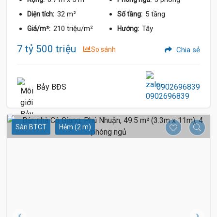
32 m²
5 tầng
Diện tích:
Số tầng:
210 triệu/m²
Tây
Giá/m²:
Hướng:
7 tỷ 500 triệu
So sánh
Chia sẻ
Bảy BĐS
0902696839
Sàn BTCT
Hẻm (2 m)