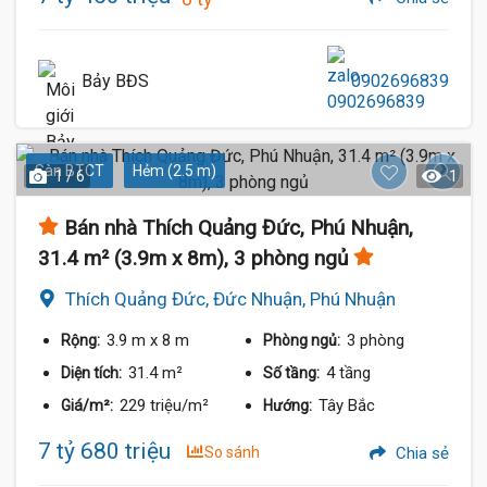
Bảy BĐS
0902696839
Sàn BTCT
Hẻm (2.5 m)
1 / 6
1
Bán nhà Thích Quảng Đức, Phú Nhuận,
31.4 m² (3.9m x 8m), 3 phòng ngủ
Thích Quảng Đức, Đức Nhuận, Phú Nhuận
3.9 m
x 8 m
3 phòng
Rộng:
Phòng ngủ:
31.4 m²
4 tầng
Diện tích:
Số tầng:
229 triệu/m²
Tây Bắc
Giá/m²:
Hướng:
7 tỷ 680 triệu
So sánh
Chia sẻ