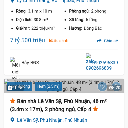
Lý Chính Thắng, Võ Thị Sáu, Phú Nhuận
3.1 m
x 10 m
2 phòng
Rộng:
Phòng ngủ:
30.8 m²
5 tầng
Diện tích:
Số tầng:
222 triệu/m²
Đông Bắc
Giá/m²:
Hướng:
7 tỷ 500 triệu
So sánh
Chia sẻ
Bảy BĐS
0902696839
Hẻm Thông
Hẻm (2.5 m)
1 / 5
20
Bán nhà Lê Văn Sỹ, Phú Nhuận, 48 m²
(3.4m x 17m), 2 phòng ngủ, Cấp 4
Lê Văn Sỹ, Phú Nhuận, Phú Nhuận