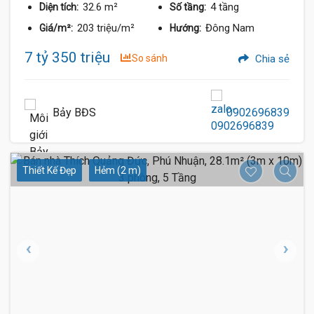
32.6 m²
4 tầng
Diện tích:
Số tầng:
203 triệu/m²
Đông Nam
Giá/m²:
Hướng:
7 tỷ 350 triệu
So sánh
Chia sẻ
Bảy BĐS
0902696839
Thiết Kế Đẹp
Hẻm (2 m)