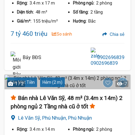
3.4 m
x 17 m
2 phòng
Rộng:
Phòng ngủ:
48 m²
2 tầng
Diện tích:
Số tầng:
155 triệu/m²
Bắc
Giá/m²:
Hướng:
7 tỷ 460 triệu
So sánh
Chia sẻ
Bảy BĐS
0902696839
Gần Mặt Tiền
Hẻm (2 m)
1 / 2
7
Bán nhà Lê Văn Sỹ, 48 m² (3.4m x 14m) 2
phòng ngủ 2 Tầng nhà cũ ở tốt
Lê Văn Sỹ, Phú Nhuận, Phú Nhuận
3.4 m
x 14 m
2 phòng
Rộng:
Phòng ngủ: