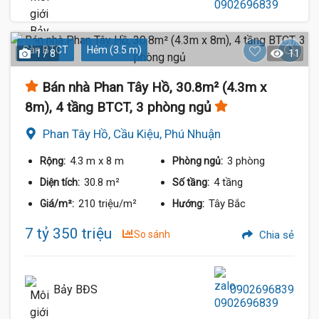
Sàn BTCT
Hẻm (3.5 m)
1 / 8
11
Bán nhà Phan Tây Hồ, 30.8m² (4.3m x
8m), 4 tầng BTCT, 3 phòng ngủ
Phan Tây Hồ, Cầu Kiệu, Phú Nhuận
4.3 m
x 8 m
3 phòng
Rộng:
Phòng ngủ:
30.8 m²
4 tầng
Diện tích:
Số tầng:
210 triệu/m²
Tây Bắc
Giá/m²:
Hướng:
7 tỷ 350 triệu
So sánh
Chia sẻ
Bảy BĐS
0902696839