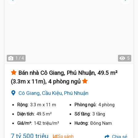
1 / 4
5
Bán nhà Cô Giang, Phú Nhuận, 49.5 m²
(3.3m x 11m), 4 phòng ngủ
Cô Giang, Cầu Kiệu, Phú Nhuận
3.3 m
x 11 m
4 phòng
Rộng:
Phòng ngủ:
49.5 m²
3 tầng
Diện tích:
Số tầng:
142 triệu/m²
Đông Nam
Giá/m²:
Hướng:
7 tỷ 500 triệu
So sánh
Chia sẻ