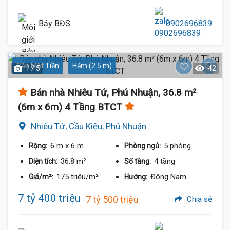
Bảy BĐS
0902696839
Gần Mặt Tiền
Hẻm (2.5 m)
1 / 5
42
Bán nhà Nhiêu Tứ, Phú Nhuận, 36.8 m²
(6m x 6m) 4 Tầng BTCT
Nhiêu Tứ, Cầu Kiệu, Phú Nhuận
6 m
x 6 m
5 phòng
Rộng:
Phòng ngủ:
36.8 m²
4 tầng
Diện tích:
Số tầng:
175 triệu/m²
Đông Nam
Giá/m²:
Hướng:
7 tỷ 400 triệu
7 tỷ 500 triệu
Chia sẻ