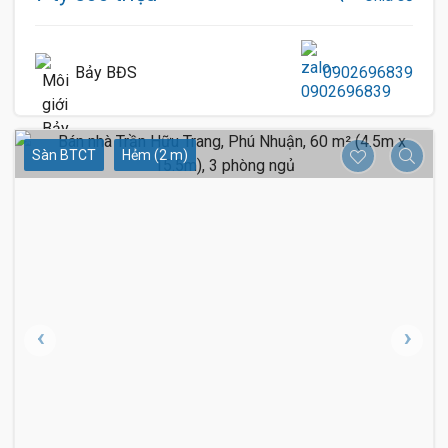
Bảy BĐS
0902696839
Sàn BTCT
Hẻm (2 m)