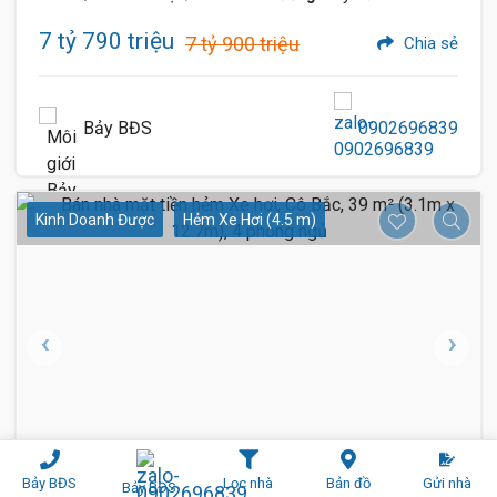
7 tỷ 790 triệu
7 tỷ 900 triệu
Chia sẻ
Bảy BĐS
0902696839
Kinh Doanh Được
Hẻm Xe Hơi (4.5 m)
1 / 4
6
Bảy BĐS
Lọc nhà
Bản đồ
Gửi nhà
Bảy BĐS