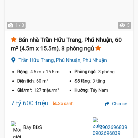
1 / 3
5
Bán nhà Trần Hữu Trang, Phú Nhuận, 60
m² (4.5m x 15.5m), 3 phòng ngủ
Trần Hữu Trang, Phú Nhuận, Phú Nhuận
4.5 m
x 15.5 m
3 phòng
Rộng:
Phòng ngủ:
60 m²
3 tầng
Diện tích:
Số tầng:
127 triệu/m²
Tây Nam
Giá/m²:
Hướng:
7 tỷ 600 triệu
So sánh
Chia sẻ
Bảy BĐS
0902696839