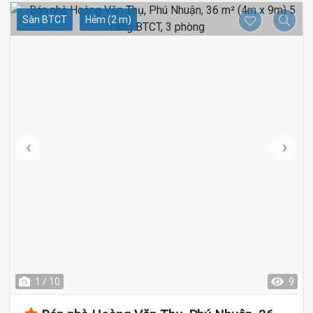
Sàn BTCT
Hẻm (2 m)
1 / 10
9