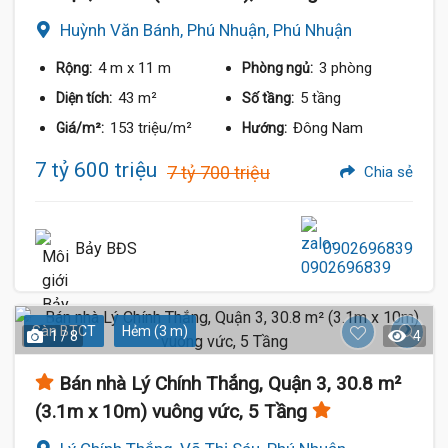
Huỳnh Văn Bánh, Phú Nhuận, Phú Nhuận
4 m
x 11 m
3 phòng
Rộng:
Phòng ngủ:
43 m²
5 tầng
Diện tích:
Số tầng:
153 triệu/m²
Đông Nam
Giá/m²:
Hướng:
7 tỷ 600 triệu
7 tỷ 700 triệu
Chia sẻ
Bảy BĐS
0902696839
Sàn BTCT
Hẻm (3 m)
1 / 8
4
Bán nhà Lý Chính Thắng, Quận 3, 30.8 m²
(3.1m x 10m) vuông vức, 5 Tầng