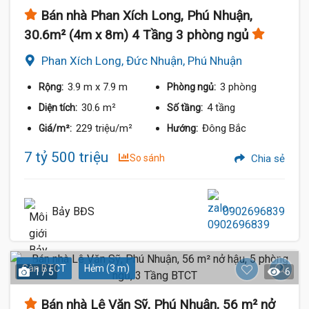
Bán nhà Phan Xích Long, Phú Nhuận,
30.6m² (4m x 8m) 4 Tầng 3 phòng ngủ
Phan Xích Long, Đức Nhuận, Phú Nhuận
3.9 m
x 7.9 m
3 phòng
Rộng:
Phòng ngủ:
30.6 m²
4 tầng
Diện tích:
Số tầng:
229 triệu/m²
Đông Bắc
Giá/m²:
Hướng:
7 tỷ 500 triệu
So sánh
Chia sẻ
Bảy BĐS
0902696839
Sàn BTCT
Hẻm (3 m)
1 / 5
6
Bán nhà Lê Văn Sỹ, Phú Nhuận, 56 m² nở