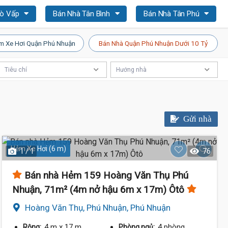
Gò Vấp
Bán Nhà Tân Bình
Bán Nhà Tân Phú
m Xe Hơi Quận Phú Nhuận
Bán Nhà Quận Phú Nhuận Dưới 10 Tỷ
Tiêu chí
Hướng nhà
Gửi nhà
Hẻm Xe Hơi (6 m)
1 / 1
76
Bán nhà Hẻm 159 Hoàng Văn Thụ Phú
Nhuận, 71m² (4m nở hậu 6m x 17m) Ôtô
Hoàng Văn Thụ, Phú Nhuận, Phú Nhuận
4 m
x 17 m
4 phòng
Rộng:
Phòng ngủ: