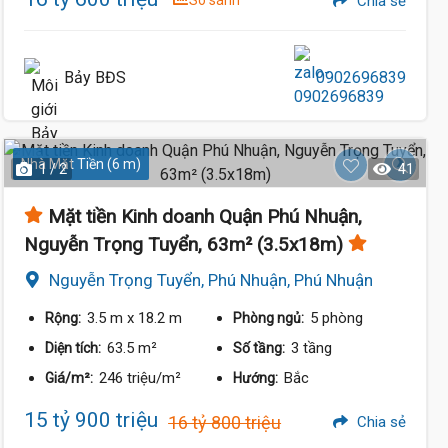
So sánh
Chia sẻ
16.5 Tỷ
Bảy BĐS
0902696839
Nhà Mặt Tiền (6 m)
1 / 2
41
Mặt tiền Kinh doanh Quận Phú Nhuận,
Nguyễn Trọng Tuyển, 63m² (3.5x18m)
Nguyễn Trọng Tuyển, Phú Nhuận, Phú Nhuận
3.5 m
x 18.2 m
5 phòng
Rộng:
Phòng ngủ:
17.5 Tỷ
63.5 m²
3 tầng
Diện tích:
Số tầng:
246 triệu/m²
Bắc
Giá/m²:
Hướng:
19.9 Tỷ
15 tỷ 900 triệu
16 tỷ 800 triệu
Chia sẻ
Tỷ