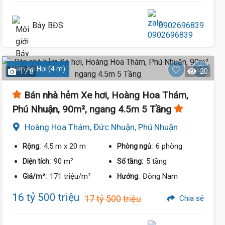
Bảy BĐS
0902696839
Hẻm Xe Hơi (4 m)
1 / 8
20
Bán nhà hẻm Xe hơi, Hoàng Hoa Thám,
Phú Nhuận, 90m², ngang 4.5m 5 Tầng
Hoàng Hoa Thám, Đức Nhuận, Phú Nhuận
16.5 Tỷ
4.5 m
x 20 m
6 phòng
Rộng:
Phòng ngủ:
90 m²
5 tầng
Diện tích:
Số tầng:
171 triệu/m²
Đông Nam
Giá/m²:
Hướng:
16 tỷ 500 triệu
17 tỷ 500 triệu
Chia sẻ