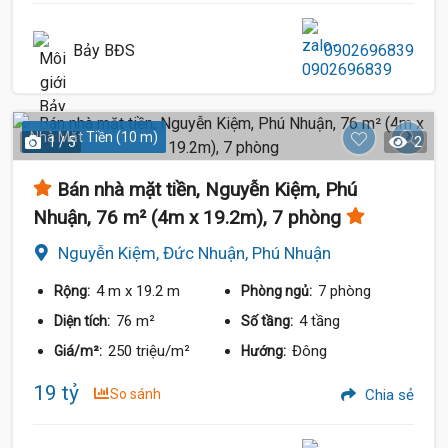
Bảy BĐS
0902696839
Nhà Mặt Tiền (10 m)
1 / 5
2
16 Tỷ
Bán nhà mặt tiền, Nguyễn Kiệm, Phú
Nhuận, 76 m² (4m x 19.2m), 7 phòng
Nguyễn Kiệm, Đức Nhuận, Phú Nhuận
4 m
x 19.2 m
7 phòng
Rộng:
Phòng ngủ:
16.5 Tỷ
76 m²
4 tầng
Diện tích:
Số tầng:
250 triệu/m²
Đông
Giá/m²:
Hướng:
19 tỷ
So sánh
Chia sẻ