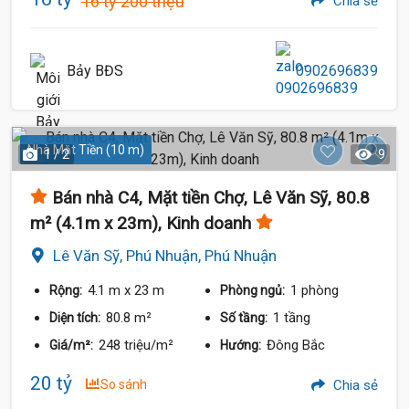
16 tỷ 200 triệu
Chia sẻ
Bảy BĐS
0902696839
16 Tỷ
Nhà Mặt Tiền (10 m)
1 / 2
9
Bán nhà C4, Mặt tiền Chợ, Lê Văn Sỹ, 80.8
m² (4.1m x 23m), Kinh doanh
Lê Văn Sỹ, Phú Nhuận, Phú Nhuận
4.1 m
x 23 m
1 phòng
Rộng:
Phòng ngủ:
80.8 m²
1 tầng
Diện tích:
Số tầng:
248 triệu/m²
Đông Bắc
Giá/m²:
Hướng:
20 tỷ
So sánh
Chia sẻ
16.8 