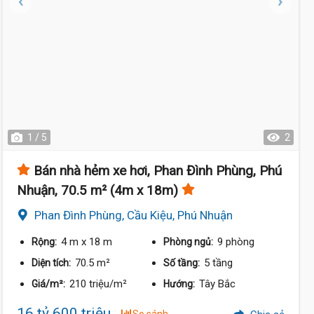
1 / 5
2
Bán nhà hẻm xe hơi, Phan Đình Phùng, Phú
Nhuận, 70.5 m² (4m x 18m)
Phan Đình Phùng, Cầu Kiệu, Phú Nhuận
4 m
x 18 m
9 phòng
Rộng:
Phòng ngủ:
70.5 m²
5 tầng
Diện tích:
Số tầng:
210 triệu/m²
Tây Bắc
Giá/m²:
Hướng:
16 tỷ 600 triệu