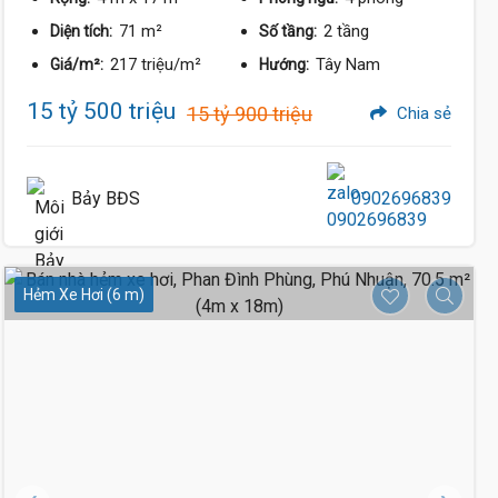
71 m²
2 tầng
Diện tích:
Số tầng:
217 triệu/m²
Tây Nam
Giá/m²:
Hướng:
15 tỷ 500 triệu
15 tỷ 900 triệu
Chia sẻ
Bảy BĐS
0902696839
Hẻm Xe Hơi (6 m)