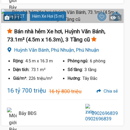
Sàn BTCT
Hẻm Xe Hơi (5 m)
1 / 1
5
Bán nhà hẻm Xe hơi, Huỳnh Văn Bánh,
73.1m² (4.5m x 16.3m), 3 Tầng cũ
Huỳnh Văn Bánh, Phú Nhuận, Phú Nhuận
4.5 m
x 16.3 m
6 phòng
Rộng:
Phòng ngủ:
73.1 m²
3 tầng
Diện tích:
Số tầng:
226 triệu/m²
Tây Bắc
Giá/m²:
Hướng:
16 tỷ 700 triệu
16 tỷ 800 triệu
Chia sẻ
Bảy BĐS
0902696839