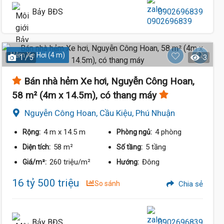
Bảy BĐS
0902696839
Hẻm Xe Hơi (4 m)
1 / 5
3
Bán nhà hẻm Xe hơi, Nguyễn Công Hoan,
58 m² (4m x 14.5m), có thang máy
Nguyễn Công Hoan, Cầu Kiệu, Phú Nhuận
4 m
x 14.5 m
4 phòng
Rộng:
Phòng ngủ:
15.6 Tỷ
58 m²
5 tầng
Diện tích:
Số tầng:
260 triệu/m²
Đông
Giá/m²:
Hướng:
16 tỷ 500 triệu
So sánh
Chia sẻ
Bảy BĐS
0902696839