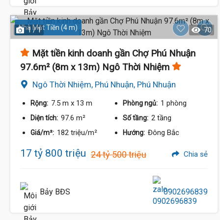
15.5 Tỷ
Nhà Mặt Tiền (4 m)
1 / 1
70
Mặt tiền kinh doanh gần Chợ Phú Nhuận
97.6m² (8m x 13m) Ngô Thời Nhiệm
Ngô Thời Nhiệm, Phú Nhuận, Phú Nhuận
7.5 m
x 13 m
1 phòng
Rộng:
Phòng ngủ:
97.6 m²
2 tầng
Diện tích:
Số tầng:
182 triệu/m²
Đông Bắc
Giá/m²:
Hướng:
17 tỷ 800 triệu
24 tỷ 500 triệu
Chia sẻ
Bảy BĐS
0902696839