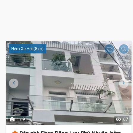
Hẻm Xe Hơi (8 m)
1 / 9
67