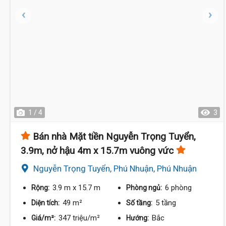
1 / 4
3
Bán nhà Mặt tiền Nguyễn Trọng Tuyển,
3.9m, nở hậu 4m x 15.7m vuông vức
Nguyễn Trọng Tuyển, Phú Nhuận, Phú Nhuận
3.9 m
x 15.7 m
6 phòng
Rộng:
Phòng ngủ:
49 m²
5 tầng
Diện tích:
Số tầng:
347 triệu/m²
Bắc
Giá/m²:
Hướng: