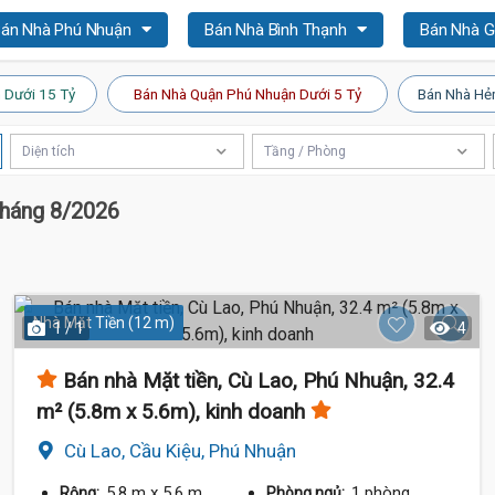
án Nhà Phú Nhuận
Bán Nhà Bình Thạnh
Bán Nhà 
 Dưới 15 Tỷ
Bán Nhà Quận Phú Nhuận Dưới 5 Tỷ
Bán Nhà Hẻ
Diện tích
Tầng / Phòng
Tháng 8/2026
Nhà Mặt Tiền (12 m)
1 / 1
4
Bán nhà Mặt tiền, Cù Lao, Phú Nhuận, 32.4
m² (5.8m x 5.6m), kinh doanh
Cù Lao, Cầu Kiệu, Phú Nhuận
5.8 m
x 5.6 m
1 phòng
Rộng:
Phòng ngủ: