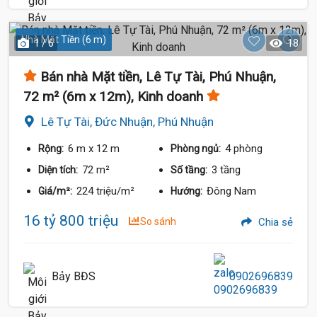
Nhà Mặt Tiền (6 m)
1 / 6
18
Bán nhà Mặt tiền, Lê Tự Tài, Phú Nhuận,
72 m² (6m x 12m), Kinh doanh
Lê Tự Tài, Đức Nhuận, Phú Nhuận
6 m
x 12 m
4 phòng
Rộng:
Phòng ngủ:
72 m²
3 tầng
Diện tích:
Số tầng:
224 triệu/m²
Đông Nam
Giá/m²:
Hướng:
16 tỷ 800 triệu
So sánh
Chia sẻ
Bảy BĐS
0902696839
20 Tỷ