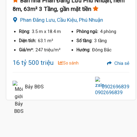
Bán nhà Phan Đăng Lưu Phú Nhuận, hẻm
8m, 63m² 3 Tầng, gần mặt tiền
Phan Đăng Lưu, Cầu Kiệu, Phú Nhuận
3.5 m
x 18.4 m
4 phòng
Rộng:
Phòng ngủ:
63.1 m²
3 tầng
Diện tích:
Số tầng:
247 triệu/m²
Đông Bắc
Giá/m²:
Hướng:
16 tỷ 500 triệu
So sánh
Chia sẻ
Bảy BĐS
0902696839