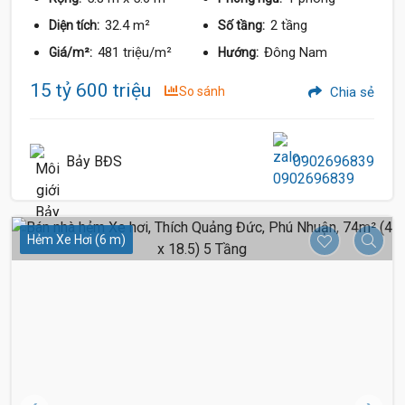
32.4 m²
2 tầng
Diện tích:
Số tầng:
481 triệu/m²
Đông Nam
Giá/m²:
Hướng:
15 tỷ 600 triệu
So sánh
Chia sẻ
Bảy BĐS
0902696839
Hẻm Xe Hơi (6 m)