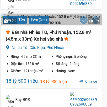
Gần Mặt Tiền
Hẻm (3 m)
1 / 1
19
16.6 Tỷ
Bán nhà Nhiêu Tứ, Phú Nhuận, 152.8 m²
(4.5m x 33m) Xe hơi vào nhà
Nhiêu Tứ, Cầu Kiệu, Phú Nhuận
17.8 Tỷ
4.5 m
x 33 m
5 phòng
Rộng:
Phòng ngủ:
152.8 m²
2 tầng
Diện tích:
Số tầng:
121 triệu/m²
Nam
Giá/m²:
Hướng:
18 tỷ 500 triệu
18 tỷ 900 triệu
Chia sẻ
Bảy BĐS
0902696839