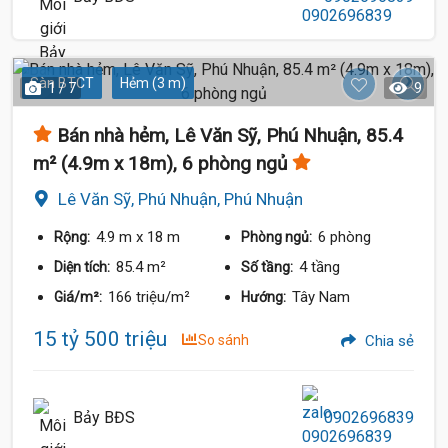
Sàn BTCT
Hẻm (3 m)
1 / 7
9
Bán nhà hẻm, Lê Văn Sỹ, Phú Nhuận, 85.4
m² (4.9m x 18m), 6 phòng ngủ
Lê Văn Sỹ, Phú Nhuận, Phú Nhuận
4.9 m
x 18 m
6 phòng
Rộng:
Phòng ngủ:
85.4 m²
4 tầng
Diện tích:
Số tầng:
166 triệu/m²
Tây Nam
Giá/m²:
Hướng:
15 tỷ 500 triệu
So sánh
Chia sẻ
Bảy BĐS
0902696839