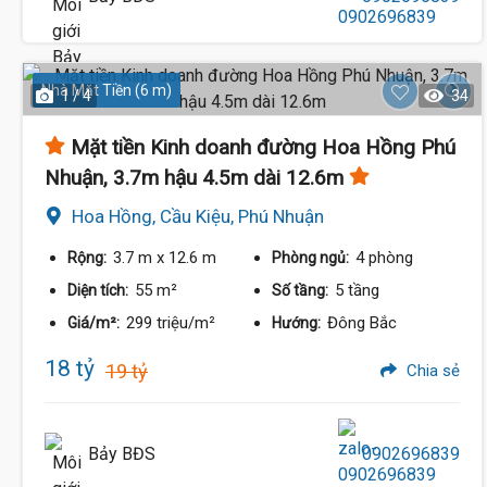
Nhà Mặt Tiền (6 m)
1 / 4
34
16 Tỷ
Mặt tiền Kinh doanh đường Hoa Hồng Phú
Nhuận, 3.7m hậu 4.5m dài 12.6m
Hoa Hồng, Cầu Kiệu, Phú Nhuận
3.7 m
x 12.6 m
4 phòng
Rộng:
Phòng ngủ:
55 m²
5 tầng
Diện tích:
Số tầng:
299 triệu/m²
Đông Bắc
Giá/m²:
Hướng:
18 tỷ
19 tỷ
Chia sẻ
Bảy BĐS
0902696839