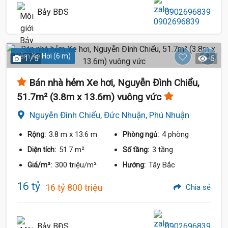
Bảy BĐS
0902696839
19 Tỷ
Hẻm Xe Hơi (6 m)
1 / 5
5
Bán nhà hẻm Xe hơi, Nguyễn Đình Chiểu,
51.7m² (3.8m x 13.6m) vuông vức
Nguyễn Đình Chiểu, Đức Nhuận, Phú Nhuận
3.8 m
x 13.6 m
4 phòng
Rộng:
Phòng ngủ:
15.9 Tỷ
51.7 m²
3 tầng
Diện tích:
Số tầng:
300 triệu/m²
Tây Bắc
Giá/m²:
Hướng:
16 tỷ
16 tỷ 800 triệu
Chia sẻ
Bảy BĐS
0902696839