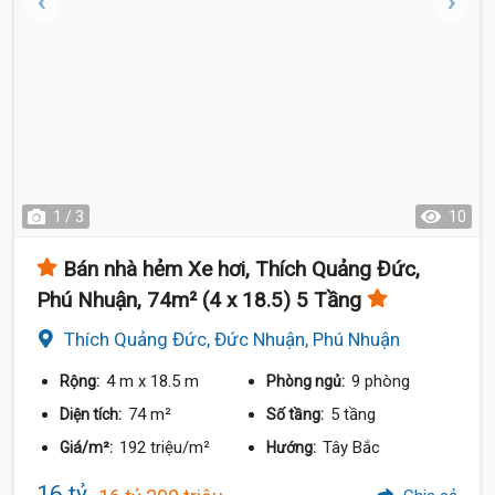
1 / 3
10
Bán nhà hẻm Xe hơi, Thích Quảng Đức,
Phú Nhuận, 74m² (4 x 18.5) 5 Tầng
Thích Quảng Đức, Đức Nhuận, Phú Nhuận
4 m
x 18.5 m
9 phòng
Rộng:
Phòng ngủ:
74 m²
5 tầng
Diện tích:
Số tầng:
192 triệu/m²
Tây Bắc
Giá/m²:
Hướng:
16 tỷ