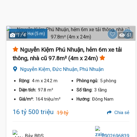
15.5 Tỷ
Hẻm Xe Hơi (5 m)
1 / 4
51
Nguyễn Kiệm Phú Nhuận, hẻm 6m xe tải
thông, nhà cũ 97.8m² (4m x 24m)
Nguyễn Kiệm, Đức Nhuận, Phú Nhuận
4 m
x 24.2 m
5 phòng
Rộng:
Phòng ngủ:
97.8 m²
3 tầng
Diện tích:
Số tầng:
164 triệu/m²
Đông Nam
Giá/m²:
Hướng:
16 tỷ 500 triệu
19 tỷ
Chia sẻ
Bảy BĐS
0902696839