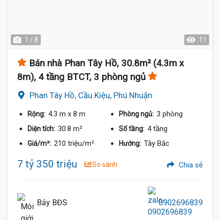
1 / 8
11
Bán nhà Phan Tây Hồ, 30.8m² (4.3m x
8m), 4 tầng BTCT, 3 phòng ngủ
Phan Tây Hồ, Cầu Kiệu, Phú Nhuận
4.3 m
x 8 m
3 phòng
Rộng:
Phòng ngủ:
30.8 m²
4 tầng
Diện tích:
Số tầng:
210 triệu/m²
Tây Bắc
Giá/m²:
Hướng:
7 tỷ 350 triệu
So sánh
Chia sẻ
Bảy BĐS
0902696839