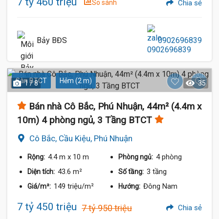
7 tỷ 460 triệu
So sánh
Chia sẻ
Bảy BĐS
0902696839
Sàn BTCT
Hẻm (2 m)
1 / 8
35
Bán nhà Cô Bắc, Phú Nhuận, 44m² (4.4m x
10m) 4 phòng ngủ, 3 Tầng BTCT
Cô Bắc, Cầu Kiệu, Phú Nhuận
4.4 m
x 10 m
4 phòng
Rộng:
Phòng ngủ:
43.6 m²
3 tầng
Diện tích:
Số tầng:
149 triệu/m²
Đông Nam
Giá/m²:
Hướng:
7 tỷ 450 triệu
7 tỷ 950 triệu
Chia sẻ