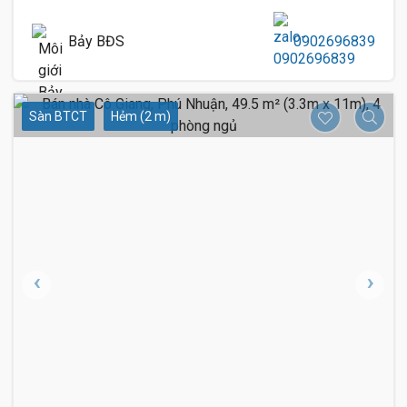
Bảy BĐS
0902696839
Sàn BTCT
Hẻm (2 m)