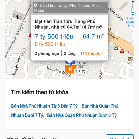
Trần Hữu Trang, Phú Nhuận, Phú
Nhuận
Mặt tiền Trần Hữu Trang Phú
Nhuận, nhà cũ 64.7m² (4.7m/ nở
7m x 10m)
7 tỷ 500 triệu
64.7 m²
8 tỷ 500 triệu
2 phòng ngủ
2 tầng
114 triệu/m²
7.6 Tỷ
7.5 Tỷ
Tìm kiếm theo từ khóa
,
Bán Nhà Phú Nhuận Từ 6 Đến 7 Tỷ
Bán Nhà Quận Phú
,
Nhuận Dưới 7 Tỷ
Bán Nhà Quận Phú Nhuận Dưới 6 Tỷ
7.6 Tỷ