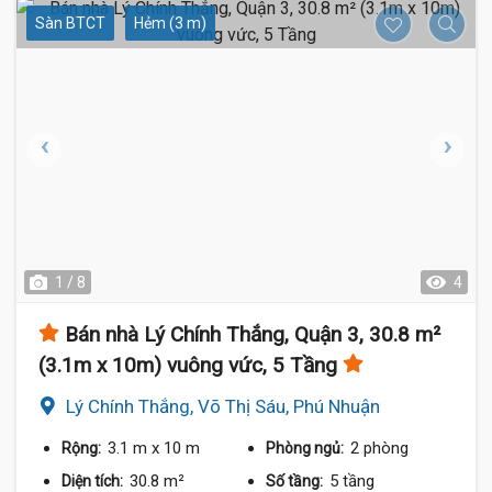
Sàn BTCT
Hẻm (3 m)
1 / 8
4
Bán nhà Lý Chính Thắng, Quận 3, 30.8 m²
(3.1m x 10m) vuông vức, 5 Tầng
Lý Chính Thắng, Võ Thị Sáu, Phú Nhuận
3.1 m
x 10 m
2 phòng
Rộng:
Phòng ngủ:
30.8 m²
5 tầng
Diện tích:
Số tầng: