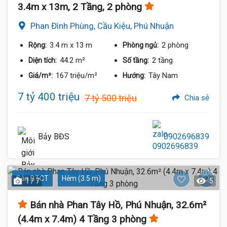
3.4m x 13m, 2 Tầng, 2 phòng
Phan Đình Phùng, Cầu Kiệu, Phú Nhuận
3.4 m
x 13 m
2 phòng
Rộng:
Phòng ngủ:
44.2 m²
2 tầng
Diện tích:
Số tầng:
167 triệu/m²
Tây Nam
Giá/m²:
Hướng:
7 tỷ 400 triệu
7 tỷ 500 triệu
Chia sẻ
Bảy BĐS
0902696839
Sàn BTCT
Hẻm (3.5 m)
1 / 7
5
Bán nhà Phan Tây Hồ, Phú Nhuận, 32.6m²
(4.4m x 7.4m) 4 Tầng 3 phòng