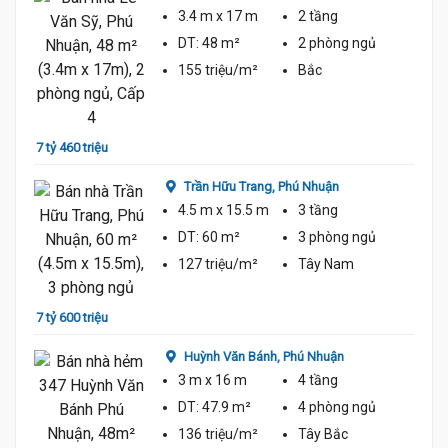
3.4 m
x 17 m
2 tầng
DT:
48 m²
2 phòng
ngủ
155 triệu/m²
Bắc
7 tỷ 2
7 tỷ 460 triệu
Trần Hữu Trang,
Phú Nhuận
4.5 m
x 15.5 m
3 tầng
DT:
60 m²
3 phòng
ngủ
127 triệu/m²
Tây Nam
7 tỷ 9
7 tỷ 600 triệu
Huỳnh Văn Bánh,
Phú Nhuận
3 m
x 16 m
4 tầng
DT:
47.9 m²
4 phòng
ngủ
136 triệu/m²
Tây Bắc