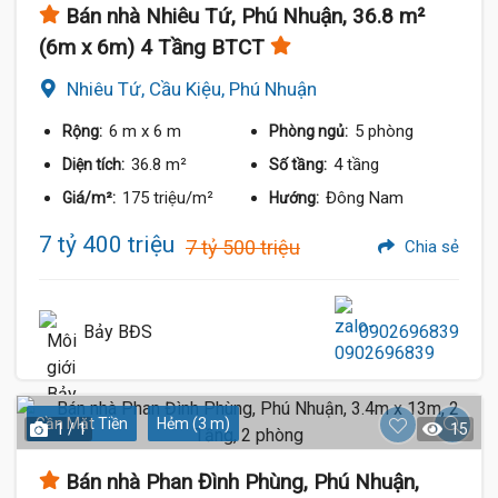
Bán nhà Nhiêu Tứ, Phú Nhuận, 36.8 m²
(6m x 6m) 4 Tầng BTCT
Nhiêu Tứ, Cầu Kiệu, Phú Nhuận
6 m
x 6 m
5 phòng
Rộng:
Phòng ngủ:
36.8 m²
4 tầng
Diện tích:
Số tầng:
175 triệu/m²
Đông Nam
Giá/m²:
Hướng:
7 tỷ 400 triệu
7 tỷ 500 triệu
Chia sẻ
Bảy BĐS
0902696839
Gần Mặt Tiền
Hẻm (3 m)
1 / 1
15
Bán nhà Phan Đình Phùng, Phú Nhuận,