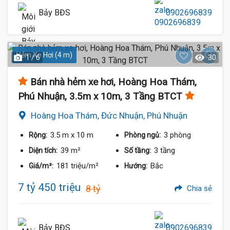
Bảy BĐS
0902696839
Hẻm Xe Hơi (4 m)
1 / 6
30
Bán nhà hẻm xe hơi, Hoàng Hoa Thám,
Phú Nhuận, 3.5m x 10m, 3 Tầng BTCT
Hoàng Hoa Thám, Đức Nhuận, Phú Nhuận
3.5 m
x 10 m
3 phòng
Rộng:
Phòng ngủ:
39 m²
3 tầng
Diện tích:
Số tầng:
181 triệu/m²
Bắc
Giá/m²:
Hướng:
7 tỷ 450 triệu
8 tỷ
Chia sẻ
Bảy BĐS
0902696839