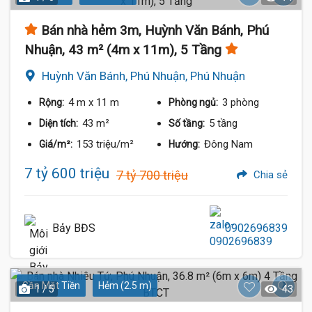
Bán nhà hẻm 3m, Huỳnh Văn Bánh, Phú
Nhuận, 43 m² (4m x 11m), 5 Tầng
Huỳnh Văn Bánh, Phú Nhuận, Phú Nhuận
4 m
x 11 m
3 phòng
Rộng:
Phòng ngủ:
43 m²
5 tầng
Diện tích:
Số tầng:
153 triệu/m²
Đông Nam
Giá/m²:
Hướng:
7 tỷ 600 triệu
7 tỷ 700 triệu
Chia sẻ
Bảy BĐS
0902696839
Gần Mặt Tiền
Hẻm (2.5 m)
1 / 5
43