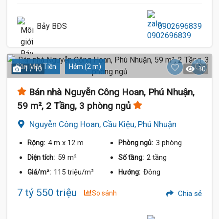
Bảy BĐS
0902696839
Gần Mặt Tiền
Hẻm (2 m)
1 / 10
10
Bán nhà Nguyễn Công Hoan, Phú Nhuận,
59 m², 2 Tầng, 3 phòng ngủ
Nguyễn Công Hoan, Cầu Kiệu, Phú Nhuận
4 m
x 12 m
3 phòng
Rộng:
Phòng ngủ:
59 m²
2 tầng
Diện tích:
Số tầng:
115 triệu/m²
Đông
Giá/m²:
Hướng:
7 tỷ 550 triệu
So sánh
Chia sẻ