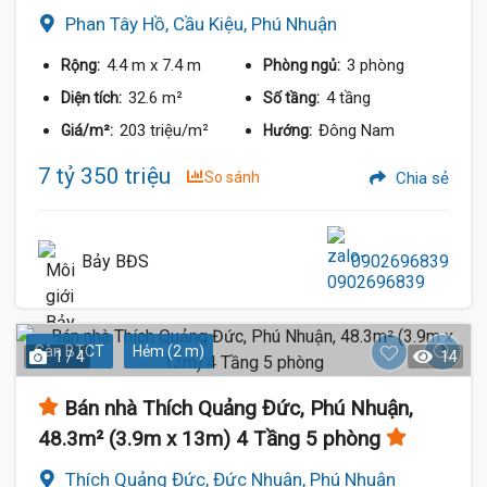
Phan Tây Hồ, Cầu Kiệu, Phú Nhuận
4.4 m
x 7.4 m
3 phòng
Rộng:
Phòng ngủ:
32.6 m²
4 tầng
Diện tích:
Số tầng:
203 triệu/m²
Đông Nam
Giá/m²:
Hướng:
7 tỷ 350 triệu
So sánh
Chia sẻ
Bảy BĐS
0902696839
Sàn BTCT
Hẻm (2 m)
1 / 4
14
Bán nhà Thích Quảng Đức, Phú Nhuận,
48.3m² (3.9m x 13m) 4 Tầng 5 phòng
Thích Quảng Đức, Đức Nhuận, Phú Nhuận