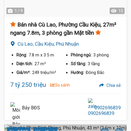
1 / 9
15
Bán nhà Cù Lao, Phường Cầu Kiệu, 27m²
ngang 7.8m, 3 phòng gần Mặt tiền
Cù Lao, Cầu Kiệu, Phú Nhuận
7.8 m
x 3.5 m
3 phòng
Rộng:
Phòng ngủ:
27 m²
3 tầng
Diện tích:
Số tầng:
249 triệu/m²
Đông Bắc
Giá/m²:
Hướng:
7 tỷ 250 triệu
So sánh
Chia sẻ
Bảy BĐS
0902696839