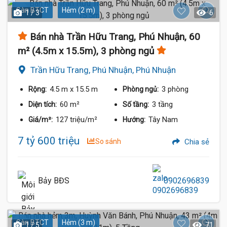
Sàn BTCT
Hẻm (2 m)
1 / 3
6
Bán nhà Trần Hữu Trang, Phú Nhuận, 60
m² (4.5m x 15.5m), 3 phòng ngủ
Trần Hữu Trang, Phú Nhuận, Phú Nhuận
4.5 m
x 15.5 m
3 phòng
Rộng:
Phòng ngủ:
60 m²
3 tầng
Diện tích:
Số tầng:
127 triệu/m²
Tây Nam
Giá/m²:
Hướng:
7 tỷ 600 triệu
So sánh
Chia sẻ
Bảy BĐS
0902696839
Sàn BTCT
Hẻm (3 m)
1 / 5
71