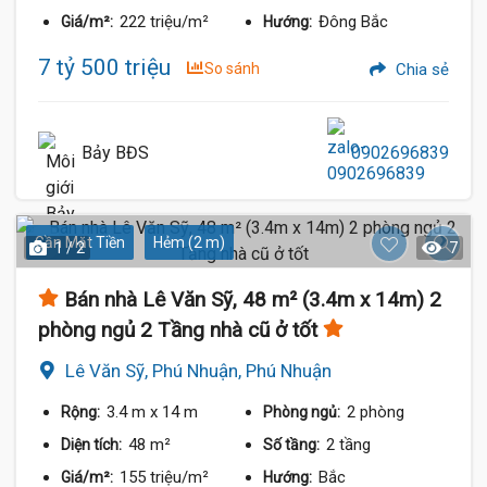
222 triệu/m²
Đông Bắc
Giá/m²:
Hướng:
7 tỷ 500 triệu
So sánh
Chia sẻ
Bảy BĐS
0902696839
Gần Mặt Tiền
Hẻm (2 m)
1 / 2
7
Bán nhà Lê Văn Sỹ, 48 m² (3.4m x 14m) 2
phòng ngủ 2 Tầng nhà cũ ở tốt
Lê Văn Sỹ, Phú Nhuận, Phú Nhuận
3.4 m
x 14 m
2 phòng
Rộng:
Phòng ngủ:
48 m²
2 tầng
Diện tích:
Số tầng:
155 triệu/m²
Bắc
Giá/m²:
Hướng: