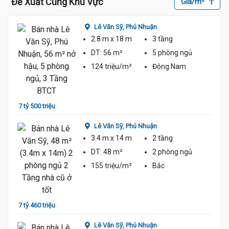
Đề Xuất Cùng Khu Vực
Giá/m²
Lê Văn Sỹ,
Phú Nhuận
7.46 Tỷ
2.8 m
x 18 m
3 tầng
DT:
56 m²
5 phòng
ngủ
7.46 Tỷ
124 triệu/m²
Đông Nam
7.5 Tỷ
7 tỷ 500 triệu
7 tỷ 6
Lê Văn Sỹ,
Phú Nhuận
3.4 m
x 14 m
2 tầng
DT:
48 m²
2 phòng
ngủ
155 triệu/m²
Bắc
7 tỷ 8
7 tỷ 460 triệu
Lê Văn Sỹ,
Phú Nhuận