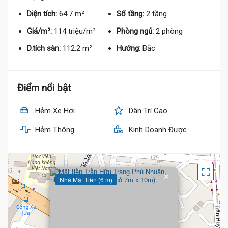
Diện tích:
64.7 m²
Số tầng:
2 tầng
Giá/m²:
114 triệu/m²
Phòng ngủ:
2 phòng
7.55 Tỷ
D.tích sàn:
112.2 m²
Hướng:
Bắc
Điểm nổi bật
Hẻm Xe Hơi
Dân Trí Cao
Hẻm Thông
Kinh Doanh Được
×
Nhà Mặt Tiền (6 m)