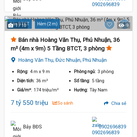
Sàn BTCT
Hẻm (2 m)
1 / 10
9
Bán nhà Hoàng Văn Thụ, Phú Nhuận, 36
m² (4m x 9m) 5 Tầng BTCT, 3 phòng
Hoàng Văn Thụ, Đức Nhuận, Phú Nhuận
4 m
x 9 m
3 phòng
Rộng:
Phòng ngủ:
36 m²
5 tầng
Diện tích:
Số tầng:
174 triệu/m²
Tây Nam
Giá/m²:
Hướng:
7 tỷ 550 triệu
So sánh
Chia sẻ
Bảy BĐS
0902696839