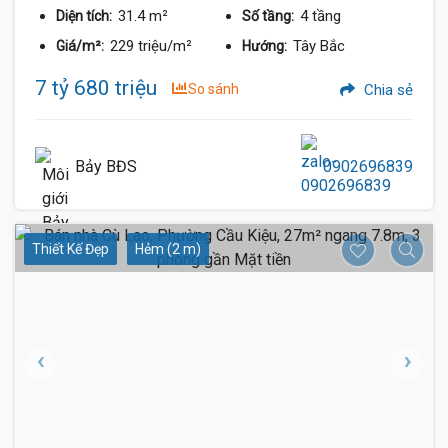
31.4 m²
4 tầng
Diện tích:
Số tầng:
229 triệu/m²
Tây Bắc
Giá/m²:
Hướng:
7 tỷ 680 triệu
So sánh
Chia sẻ
Bảy BĐS
0902696839
Thiết Kế Đẹp
Hẻm (2 m)