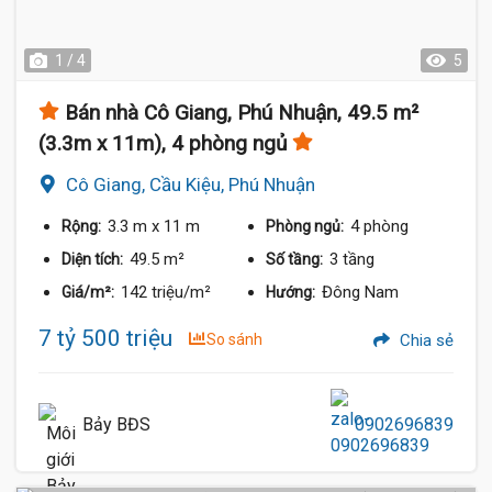
1 / 4
5
Bán nhà Cô Giang, Phú Nhuận, 49.5 m²
(3.3m x 11m), 4 phòng ngủ
Cô Giang, Cầu Kiệu, Phú Nhuận
3.3 m
x 11 m
4 phòng
Rộng:
Phòng ngủ:
49.5 m²
3 tầng
Diện tích:
Số tầng:
142 triệu/m²
Đông Nam
Giá/m²:
Hướng:
7 tỷ 500 triệu
So sánh
Chia sẻ
Bảy BĐS
0902696839