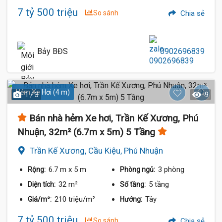
7 tỷ 500 triệu
So sánh
Chia sẻ
Bảy BĐS
0902696839
Hẻm Xe Hơi (4 m)
1 / 3
9
Bán nhà hẻm Xe hơi, Trần Kế Xương, Phú
Nhuận, 32m² (6.7m x 5m) 5 Tầng
Trần Kế Xương, Cầu Kiệu, Phú Nhuận
6.7 m
x 5 m
3 phòng
Rộng:
Phòng ngủ:
32 m²
5 tầng
Diện tích:
Số tầng:
210 triệu/m²
Tây
Giá/m²:
Hướng:
7 tỷ 500 triệu
So sánh
Chia sẻ