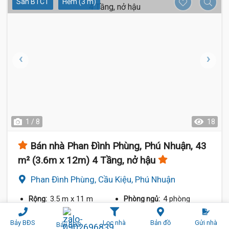
Sàn BTCT
Hẻm (3 m)
1 / 8
18
Bán nhà Phan Đình Phùng, Phú Nhuận, 43
m² (3.6m x 12m) 4 Tầng, nở hậu
Phan Đình Phùng, Cầu Kiệu, Phú Nhuận
3.5 m
x 11 m
4 phòng
Rộng:
Phòng ngủ:
43 m²
4 tầng
Diện tích:
Số tầng:
Bảy BĐS
Lọc nhà
Bản đồ
Gửi nhà
Bảy BĐS