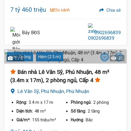
7 tỷ 460 triệu
So sánh
Chia sẻ
Bảy BĐS
0902696839
Hẻm Thông
Hẻm (2.5 m)
1 / 5
21
Bán nhà Lê Văn Sỹ, Phú Nhuận, 48 m²
(3.4m x 17m), 2 phòng ngủ, Cấp 4
Lê Văn Sỹ, Phú Nhuận, Phú Nhuận
3.4 m
x 17 m
2 phòng
Rộng:
Phòng ngủ:
48 m²
2 tầng
Diện tích:
Số tầng:
155 triệu/m²
Bắc
Giá/m²:
Hướng: