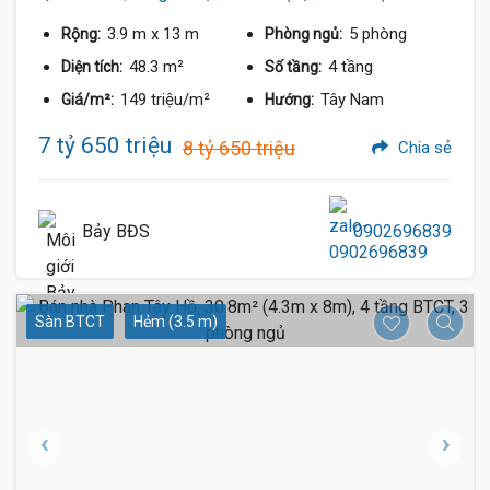
3.9 m
x 13 m
5 phòng
Rộng:
Phòng ngủ:
48.3 m²
4 tầng
Diện tích:
Số tầng:
149 triệu/m²
Tây Nam
Giá/m²:
Hướng:
7 tỷ 650 triệu
8 tỷ 650 triệu
Chia sẻ
Bảy BĐS
0902696839
Sàn BTCT
Hẻm (3.5 m)