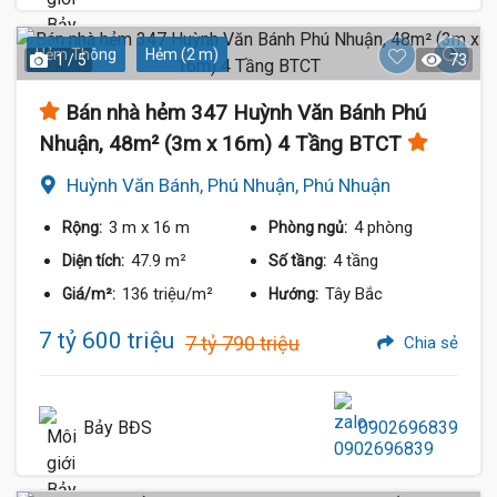
Hẻm Thông
Hẻm (2 m)
1 / 5
73
Bán nhà hẻm 347 Huỳnh Văn Bánh Phú
Nhuận, 48m² (3m x 16m) 4 Tầng BTCT
Huỳnh Văn Bánh, Phú Nhuận, Phú Nhuận
3 m
x 16 m
4 phòng
Rộng:
Phòng ngủ:
47.9 m²
4 tầng
Diện tích:
Số tầng:
136 triệu/m²
Tây Bắc
Giá/m²:
Hướng:
7 tỷ 600 triệu
7 tỷ 790 triệu
Chia sẻ
Bảy BĐS
0902696839