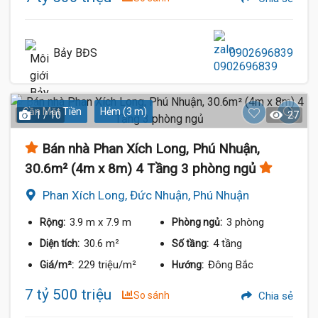
Bảy BĐS
0902696839
Gần Mặt Tiền
Hẻm (3 m)
1 / 10
27
Bán nhà Phan Xích Long, Phú Nhuận,
30.6m² (4m x 8m) 4 Tầng 3 phòng ngủ
Phan Xích Long, Đức Nhuận, Phú Nhuận
3.9 m
x 7.9 m
3 phòng
Rộng:
Phòng ngủ:
30.6 m²
4 tầng
Diện tích:
Số tầng:
229 triệu/m²
Đông Bắc
Giá/m²:
Hướng:
7 tỷ 500 triệu
So sánh
Chia sẻ