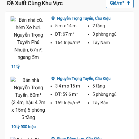
Đề Xuất Cùng Khu Vực
Giá/m²
Nguyễn Trọng Tuyển,
Cầu Kiệu
5 m
x 14 m
2 tầng
DT:
67 m²
3 phòng
ngủ
164 triệu/m²
Tây Nam
11 tỷ 
11 tỷ
Nguyễn Trọng Tuyển,
Cầu Kiệu
3.4 m
x 15 m
5 tầng
DT:
59.6 m²
5 phòng
ngủ
159 triệu/m²
Tây Bắc
10 tỷ 
10 tỷ 900 triệu
Phan Đăng Lưu,
Cầu Kiệu