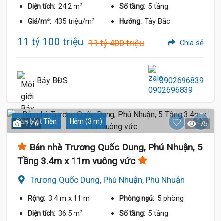
24.2 m²
5 tầng
Diện tích:
Số tầng:
435 triệu/m²
Tây Bắc
Giá/m²:
Hướng:
11 tỷ 100 triệu
11 tỷ 400 triệu
Chia sẻ
Bảy BĐS
0902696839
Gần Mặt Tiền
Hẻm (3 m)
1 / 6
75
Bán nhà Trương Quốc Dung, Phú Nhuận, 5
Tầng 3.4m x 11m vuông vức
Trương Quốc Dung, Phú Nhuận, Phú Nhuận
3.4 m
x 11 m
5 phòng
Rộng:
Phòng ngủ:
36.5 m²
5 tầng
Diện tích:
Số tầng: