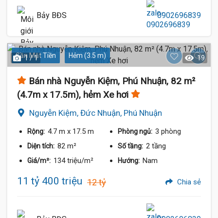
Bảy BĐS
0902696839
Gần Mặt Tiền
Hẻm (3.5 m)
1 / 1
19
Bán nhà Nguyễn Kiệm, Phú Nhuận, 82 m²
(4.7m x 17.5m), hẻm Xe hơi
Nguyễn Kiệm, Đức Nhuận, Phú Nhuận
4.7 m
x 17.5 m
3 phòng
Rộng:
Phòng ngủ:
82 m²
2 tầng
Diện tích:
Số tầng:
134 triệu/m²
Nam
Giá/m²:
Hướng:
11 tỷ 400 triệu
12 tỷ
Chia sẻ