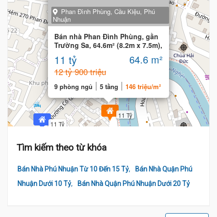
Phan Đình Phùng, Cầu Kiệu, Phú
Nhuận
Bán nhà Phan Đình Phùng, gần
Trường Sa, 64.6m² (8.2m x 7.5m),
9 phòng
11 tỷ
64.6 m²
12 tỷ 900 triệu
9 phòng ngủ
5 tầng
146 triệu/m²
11 Tỷ
11 Tỷ
9 Tỷ
Tìm kiếm theo từ khóa
,
Bán Nhà Phú Nhuận Từ 10 Đến 15 Tỷ
Bán Nhà Quận Phú
,
Nhuận Dưới 10 Tỷ
Bán Nhà Quận Phú Nhuận Dưới 20 Tỷ