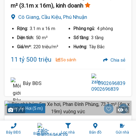
m² (3.1m x 16m), kinh doanh
Cô Giang, Cầu Kiệu, Phú Nhuận
3.1 m
x 16 m
4 phòng
Rộng:
Phòng ngủ:
50 m²
3 tầng
Diện tích:
Số tầng:
220 triệu/m²
Tây Bắc
Giá/m²:
Hướng:
11 tỷ 500 triệu
So sánh
Chia sẻ
Bảy BĐS
0902696839
Hẻm Xe Hơi (5 m)
1 / 1
6
Bán nhà hẻm 5m Xe hơi, Phan Đình Phùng,
73.3 m² (4m x 19m) vuông vức
Bảy BĐS
Lọc nhà
Bản đồ
Gửi nhà
Bảy BĐS