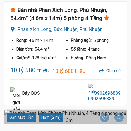
Bán nhà Phan Xích Long, Phú Nhuận,
54.4m² (4.6m x 14m) 5 phòng 4 Tầng
Phan Xích Long, Đức Nhuận, Phú Nhuận
4.6 m
x 14 m
5 phòng
Rộng:
Phòng ngủ:
54.4 m²
4 tầng
Diện tích:
Số tầng:
178 triệu/m²
Đông Nam
Giá/m²:
Hướng:
10 tỷ 580 triệu
10 tỷ 600 triệu
Chia sẻ
Bảy BĐS
0902696839
Gần Mặt Tiền
Hẻm (2 m)