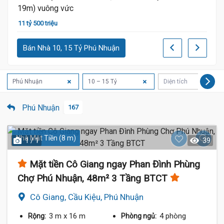
11 tỷ 500 triệu
10 tỷ 
Bán Nhà 10, 15 Tỷ Phú Nhuận
Phú Nhuận
10 – 15 Tỷ
Diện tích
Phú Nhuận
167
Nhà Mặt Tiền (8 m)
1 / 1
39
Mặt tiền Cô Giang ngay Phan Đình Phùng
Chợ Phú Nhuận, 48m² 3 Tầng BTCT
Cô Giang, Cầu Kiệu, Phú Nhuận
3 m
x 16 m
4 phòng
Rộng:
Phòng ngủ: