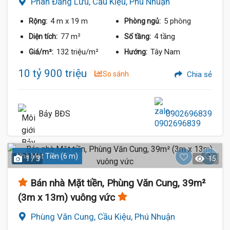
Phan Đăng Lưu, Cầu Kiệu, Phú Nhuận
4 m
x 19 m
5 phòng
Rộng:
Phòng ngủ:
77 m²
4 tầng
Diện tích:
Số tầng:
132 triệu/m²
Tây Nam
Giá/m²:
Hướng:
10 tỷ 900 triệu
So sánh
Chia sẻ
Bảy BĐS
0902696839
Nhà Mặt Tiền (6 m)
1 / 3
15
Bán nhà Mặt tiền, Phùng Văn Cung, 39m²
(3m x 13m) vuông vức
Phùng Văn Cung, Cầu Kiệu, Phú Nhuận