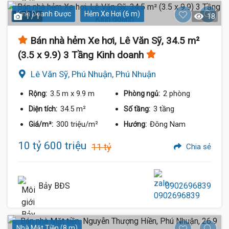
Kinh Doanh Được
Hẻm Xe Hơi (6 m)
1 / 1
18
Bán nhà hẻm Xe hơi, Lê Văn Sỹ, 34.5 m²
(3.5 x 9.9) 3 Tầng Kinh doanh
Lê Văn Sỹ, Phú Nhuận, Phú Nhuận
3.5 m
x 9.9 m
2 phòng
Rộng:
Phòng ngủ:
34.5 m²
3 tầng
Diện tích:
Số tầng:
300 triệu/m²
Đông Nam
Giá/m²:
Hướng:
10 tỷ 600 triệu
11 tỷ
Chia sẻ
Bảy BĐS
0902696839
Nhà Mặt Tiền (8 m)