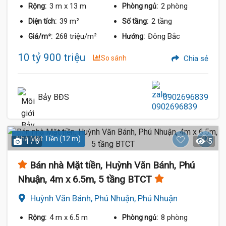
3 m
x 13 m
2 phòng
Rộng:
Phòng ngủ:
39 m²
2 tầng
Diện tích:
Số tầng:
268 triệu/m²
Đông Bắc
Giá/m²:
Hướng:
10 tỷ 900 triệu
So sánh
Chia sẻ
Bảy BĐS
0902696839
Nhà Mặt Tiền (12 m)
1 / 6
5
Bán nhà Mặt tiền, Huỳnh Văn Bánh, Phú
Nhuận, 4m x 6.5m, 5 tầng BTCT
Huỳnh Văn Bánh, Phú Nhuận, Phú Nhuận
4 m
x 6.5 m
8 phòng
Rộng:
Phòng ngủ: