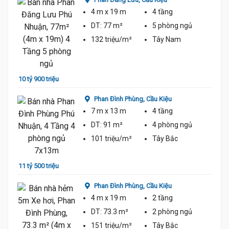
4 m
x 19 m
4 tầng
DT:
77 m²
5 phòng
ngủ
132 triệu/m²
Tây Nam
10 tỷ 
10 tỷ 900 triệu
Phan Đình Phùng,
Cầu Kiệu
7 m
x 13 m
4 tầng
DT:
91 m²
4 phòng
ngủ
101 triệu/m²
Tây Bắc
11 tỷ 500 triệu
11 tỷ 
Phan Đình Phùng,
Cầu Kiệu
4 m
x 19 m
2 tầng
DT:
73.3 m²
2 phòng
ngủ
151 triệu/m²
Tây Bắc