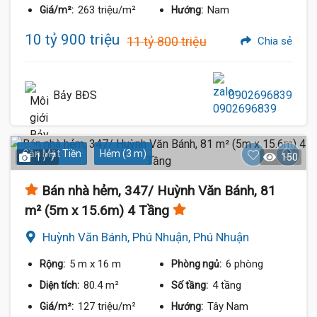
263 triệu/m²
Nam
Giá/m²:
Hướng:
10 tỷ 900 triệu
11 tỷ 800 triệu
Chia sẻ
Bảy BĐS
0902696839
Gần Mặt Tiền
Hẻm (3 m)
1 / 7
150
Bán nhà hẻm, 347/ Huỳnh Văn Bánh, 81
m² (5m x 15.6m) 4 Tầng
Huỳnh Văn Bánh, Phú Nhuận, Phú Nhuận
5 m
x 16 m
6 phòng
Rộng:
Phòng ngủ:
80.4 m²
4 tầng
Diện tích:
Số tầng:
127 triệu/m²
Tây Nam
Giá/m²:
Hướng: