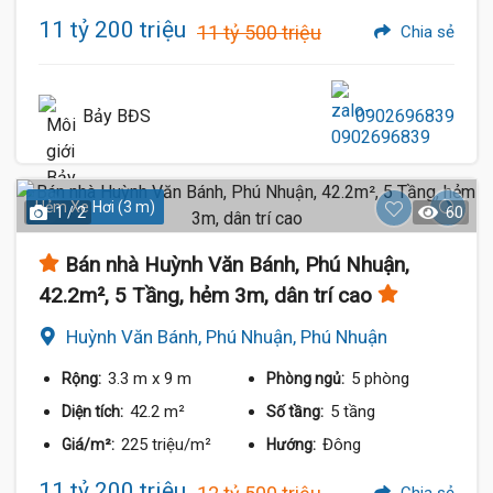
11 tỷ 200 triệu
11 tỷ 500 triệu
Chia sẻ
Bảy BĐS
0902696839
Hẻm Xe Hơi (3 m)
1 / 2
60
Bán nhà Huỳnh Văn Bánh, Phú Nhuận,
42.2m², 5 Tầng, hẻm 3m, dân trí cao
Huỳnh Văn Bánh, Phú Nhuận, Phú Nhuận
3.3 m
x 9 m
5 phòng
Rộng:
Phòng ngủ:
42.2 m²
5 tầng
Diện tích:
Số tầng:
225 triệu/m²
Đông
Giá/m²:
Hướng:
11 tỷ 200 triệu
Chia sẻ