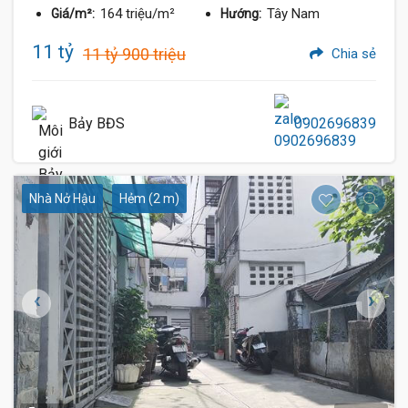
164 triệu/m²
Tây Nam
Giá/m²:
Hướng:
11 tỷ
11 tỷ 900 triệu
Chia sẻ
Bảy BĐS
0902696839
Nhà Nở Hậu
Hẻm (2 m)