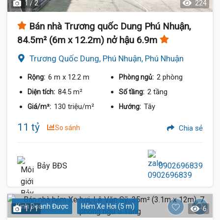
1 / 2
224
Bán nhà Trương quốc Dung Phú Nhuận,
84.5m² (6m x 12.2m) nở hậu 6.9m
Trương Quốc Dung, Phú Nhuận, Phú Nhuận
6 m
x 12.2 m
2 phòng
Rộng:
Phòng ngủ:
84.5 m²
2 tầng
Diện tích:
Số tầng:
130 triệu/m²
Tây
Giá/m²:
Hướng:
11 tỷ
So sánh
Chia sẻ
Bảy BĐS
0902696839
Kinh Doanh Được
Hẻm Xe Hơi (5 m)
1 / 1
6