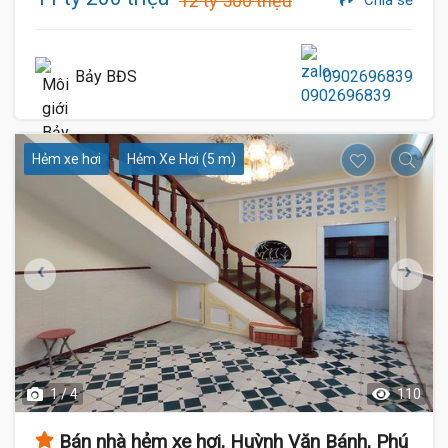
12 tỷ 500 triệu
Bảy BĐS
0902696839
Hẻm xe hơi
Hẻm Xe Hơi (5 m)
1 / 4
110
Bán nhà hẻm xe hơi, Huỳnh Văn Bánh, Phú