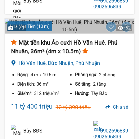
Bảy BĐS
0902696839
Nhà Mặt Tiền (10 m)
1 / 3
52
Mặt tiền khu Áo cưới Hồ Văn Huê, Phú
Nhuận, 36m² (4m x 10.5m)
Hồ Văn Huê, Đức Nhuận, Phú Nhuận
4 m
x 10.5 m
2 phòng
Rộng:
Phòng ngủ:
36 m²
2 tầng
Diện tích:
Số tầng:
312 triệu/m²
Tây Bắc
Giá/m²:
Hướng:
11 tỷ 400 triệu
12 tỷ 390 triệu
Chia sẻ
Bảy BĐS
0902696839