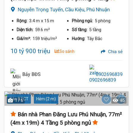
Nguyễn Trọng Tuyển, Cầu Kiệu, Phú Nhuận
3.4 m
x 15 m
5 phòng
Rộng:
Phòng ngủ:
59.6 m²
5 tầng
Diện tích:
Số tầng:
159 triệu/m²
Tây Bắc
Giá/m²:
Hướng:
10 tỷ 900 triệu
So sánh
Chia sẻ
Bảy BĐS
0902696839
Sàn BTCT
Hẻm (2 m)
1 / 6
85
Bán nhà Phan Đăng Lưu Phú Nhuận, 77m²
(4m x 19m) 4 Tầng 5 phòng ngủ