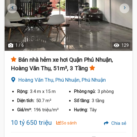
1 / 6
129
Bán nhà hẻm xe hơi Quận Phú Nhuận,
Hoàng Văn Thụ, 51m², 3 Tầng
Hoàng Văn Thụ, Phú Nhuận, Phú Nhuận
3.4 m
x 15 m
3 phòng
Rộng:
Phòng ngủ:
50.7 m²
3 tầng
Diện tích:
Số tầng:
196 triệu/m²
Tây
Giá/m²:
Hướng:
10 tỷ 650 triệu
So sánh
Chia sẻ