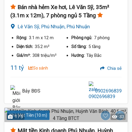
Bán nhà hẻm Xe hơi, Lê Văn Sỹ, 35m²
(3.1m x 12m), 7 phòng ngủ 5 Tầng
Lê Văn Sỹ, Phú Nhuận, Phú Nhuận
3.1 m
x 12 m
7 phòng
Rộng:
Phòng ngủ:
35.2 m²
5 tầng
Diện tích:
Số tầng:
308 triệu/m²
Tây Bắc
Giá/m²:
Hướng:
11 tỷ
So sánh
Chia sẻ
Bảy BĐS
0902696839
Nhà Mặt Tiền (10 m)
1 / 5
33
Mặt tiền Kinh doanh Phú Nhuận, Huỳnh