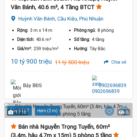
Văn Bánh, 40.6 m², 4 Tầng BTCT
Huỳnh Văn Bánh, Cầu Kiệu, Phú Nhuận
3 m
x 14 m
8 phòng
Rộng:
Phòng ngủ:
40.6 m²
4 tầng
Diện tích:
Số tầng:
259 triệu/m²
Tây Bắc
Giá/m²:
Hướng:
10 tỷ 900 triệu
11 tỷ 500 triệu
Chia sẻ
Bảy BĐS
0902696839
Sàn BTCT
Hẻm (2 m)
1 / 10
6
Bán nhà Nguyễn Trọng Tuyển, 60m²
(3.4m, hậu 4.7m x 15m) 5 phòng 5 tầng