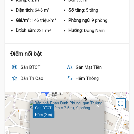
Rộng:
8.2 m
Dài:
7.5 m
Diện tích:
64.6 m²
Số tầng:
5 tầng
Giá/m²:
146 triệu/m²
Phòng ngủ:
9 phòng
D.tích sàn:
231 m²
Hướng:
Đông Nam
10.9 Tỷ
Điểm nổi bật
Sàn BTCT
Gần Mặt Tiền
Dân Trí Cao
Hẻm Thông
10.9 Tỷ
×
Sàn BTCT
Hẻm (2 m)