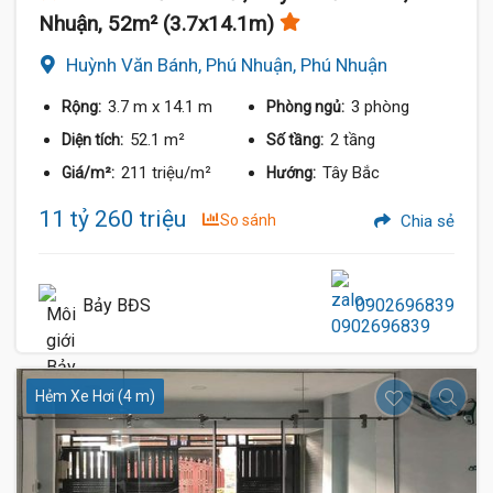
Nhuận, 52m² (3.7x14.1m)
Huỳnh Văn Bánh, Phú Nhuận, Phú Nhuận
3.7 m
x 14.1 m
3 phòng
Rộng:
Phòng ngủ:
52.1 m²
2 tầng
Diện tích:
Số tầng:
211 triệu/m²
Tây Bắc
Giá/m²:
Hướng:
11 tỷ 260 triệu
So sánh
Chia sẻ
Bảy BĐS
0902696839
Hẻm Xe Hơi (4 m)