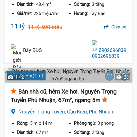
48.4 m²
3 tầng
Diện tích:
Số tầng:
225 triệu/m²
Tây Bắc
Giá/m²:
Hướng:
11 tỷ
11 tỷ 500 triệu
Chia sẻ
Bảy BĐS
0902696839
Hẻm Xe Hơi (4 m)
1 / 2
20
Bán nhà cũ, hẻm Xe hơi, Nguyễn Trọng
Tuyển Phú Nhuận, 67m², ngang 5m
Nguyễn Trọng Tuyển, Cầu Kiệu, Phú Nhuận
5 m
x 14 m
3 phòng
Rộng:
Phòng ngủ:
67 m²
2 tầng
Diện tích:
Số tầng: