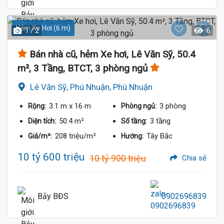
Hẻm Xe Hơi (6 m)
1 / 2
6
Bán nhà cũ, hẻm Xe hơi, Lê Văn Sỹ, 50.4
m², 3 Tầng, BTCT, 3 phòng ngủ
Lê Văn Sỹ, Phú Nhuận, Phú Nhuận
3.1 m
x 16 m
3 phòng
Rộng:
Phòng ngủ:
50.4 m²
3 tầng
Diện tích:
Số tầng:
208 triệu/m²
Tây Bắc
Giá/m²:
Hướng:
10 tỷ 600 triệu
10 tỷ 900 triệu
Chia sẻ
Bảy BĐS
0902696839