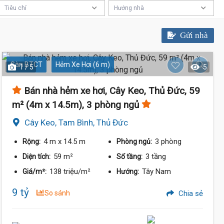
Tiêu chí
Hướng nhà
Gửi nhà
Sàn BTCT
Hẻm Xe Hơi (6 m)
1 / 5
5
Bán nhà hẻm xe hơi, Cây Keo, Thủ Đức, 59
m² (4m x 14.5m), 3 phòng ngủ
Cây Keo, Tam Bình, Thủ Đức
4 m
x 14.5 m
3 phòng
Rộng:
Phòng ngủ:
59 m²
3 tầng
Diện tích:
Số tầng:
138 triệu/m²
Tây Nam
Giá/m²:
Hướng:
9 tỷ
So sánh
Chia sẻ