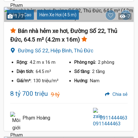
Dân Trí Cao
Hẻm Xe Hơi (4.5 m)
1 / 7
7
Bán nhà hẻm xe hơi, Đường Số 22, Thủ
Đức, 64.5 m² (4.2m x 16m)
Đường Số 22, Hiệp Bình, Thủ Đức
4.2 m
x 16 m
2 phòng
Rộng:
Phòng ngủ:
64.5 m²
2 tầng
Diện tích:
Số tầng:
130 triệu/m²
Nam
Giá/m²:
Hướng:
8 tỷ 700 triệu
9 tỷ
Chia sẻ
Phạm Hoàng
0911444463