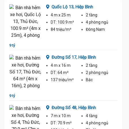
Quốc Lộ 13,
Hiệp Bình
4 m
x 25 m
2 tầng
ủ
DT:
100.9 m²
4 phòng
ngủ
84 triệu/m²
Đông Nam
9 tỷ
8 tỷ 70
Đường Số 17,
Hiệp Bình
4 m
x 16 m
2 tầng
ủ
DT:
64 m²
2 phòng
ngủ
137 triệu/m²
Bắc
9 tỷ
8 tỷ 60
Đường Số 48,
Hiệp Bình
7 m
x 10 m
4 tầng
ủ
DT:
70.9 m²
4 phòng
ngủ