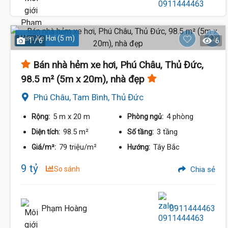
Hẻm Xe Hơi (5 m)
1 / 6
6
Bán nhà hẻm xe hơi, Phú Châu, Thủ Đức,
98.5 m² (5m x 20m), nhà đẹp
Phú Châu, Tam Bình, Thủ Đức
5 m
x 20 m
4 phòng
Rộng:
Phòng ngủ:
98.5 m²
3 tầng
Diện tích:
Số tầng:
79 triệu/m²
Tây Bắc
Giá/m²:
Hướng:
9 tỷ
So sánh
Chia sẻ
Phạm Hoàng
0911444463