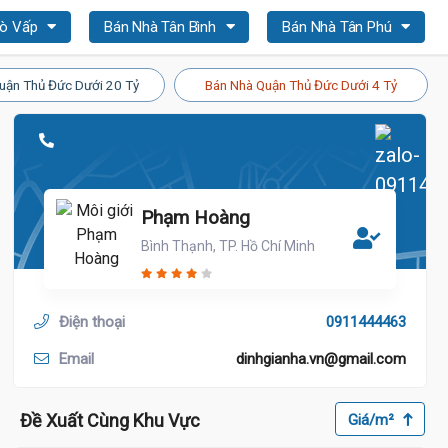
Gò Vấp
Bán Nhà Tân Bình
Bán Nhà Tân Phú
uận Thủ Đức Dưới 20 Tỷ
Bán Nhà Quận Thủ Đức Dưới 4 Tỷ
Phạm Hoàng
Bình Thạnh, TP. Hồ Chí Minh
Điện thoại
0911444463
Email
dinhgianha.vn@gmail.com
Đề Xuất Cùng Khu Vực
Giá/m²