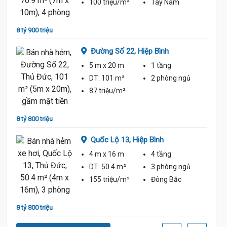
100 triệu/m²
Tây Nam
8 tỷ 900 triệu
9 tỷ 50
Đường Số 22,
Hiệp Bình
5 m
x 20 m
1 tầng
DT:
101 m²
2 phòng
ngủ
ủ
87 triệu/m²
8 tỷ 800 triệu
8 tỷ 30
Quốc Lộ 13,
Hiệp Bình
4 m
x 16 m
4 tầng
DT:
50.4 m²
3 phòng
ngủ
ủ
155 triệu/m²
Đông Bắc
8 tỷ 800 triệu
8 tỷ 20