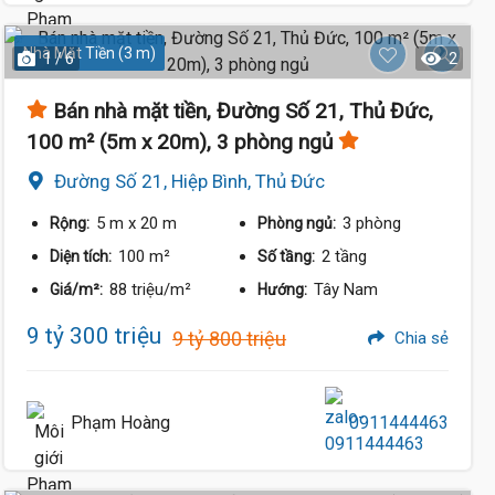
Nhà Mặt Tiền (3 m)
1 / 6
2
Bán nhà mặt tiền, Đường Số 21, Thủ Đức,
100 m² (5m x 20m), 3 phòng ngủ
Đường Số 21, Hiệp Bình, Thủ Đức
5 m
x 20 m
3 phòng
Rộng:
Phòng ngủ:
100 m²
2 tầng
Diện tích:
Số tầng:
88 triệu/m²
Tây Nam
Giá/m²:
Hướng:
9 tỷ 300 triệu
9 tỷ 800 triệu
Chia sẻ
Phạm Hoàng
0911444463