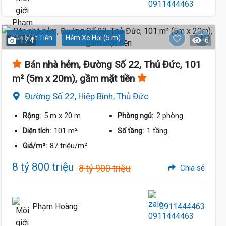
Gần Mặt Tiền
Hẻm Xe Hơi (5 m)
1 / 4
6
Bán nhà hẻm, Đường Số 22, Thủ Đức, 101
m² (5m x 20m), gầm mặt tiền
Đường Số 22, Hiệp Bình, Thủ Đức
5 m
x 20 m
2 phòng
Rộng:
Phòng ngủ:
101 m²
1 tầng
Diện tích:
Số tầng:
87 triệu/m²
Giá/m²:
8 tỷ 800 triệu
8 tỷ 900 triệu
Chia sẻ
Phạm Hoàng
0911444463