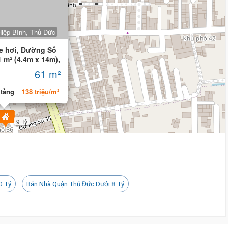
iệp Bình, Thủ Đức
e hơi, Đường Số
1 m² (4.4m x 14m),
.5 Tỷ
61 m²
 tầng
138 triệu/m²
9 Tỷ
0 Tỷ
Bán Nhà Quận Thủ Đức Dưới 8 Tỷ