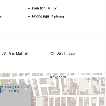
122 triệu/m²
Bắc
Diện tích:
61 m²
/m²
Phòng ngủ:
4 phòng
11 tỷ
Quốc Lộ 13,
Hiệp Bình
4 m
x 25 m
2 tầng
DT:
100.9 m²
4 phòng
ng
84 triệu/m²
Đông Nam
Gần Mặt Tiền
Dân Trí Cao
9 tỷ
Đường Số 17,
Hiệp Bình
4 m
x 16 m
2 tầng
DT:
64 m²
2 phòng
ng
×
137 triệu/m²
Bắc
9 tỷ