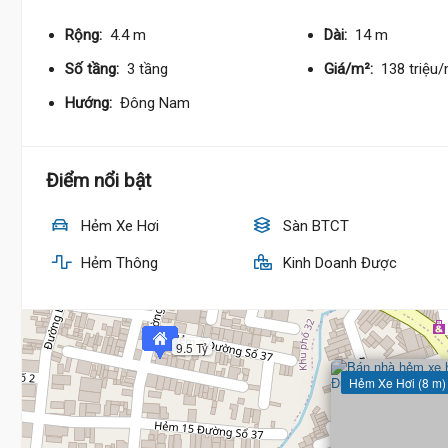
Rộng:
4.4 m
Dài:
14 m
Số tầng:
3 tầng
Giá/m²:
138 triệu
Hướng:
Đông Nam
Điểm nổi bật
Hẻm Xe Hơi
Sàn BTCT
Hẻm Thông
Kinh Doanh Được
9.5 Tỷ
Hẻm Xe Hơi (8 m)