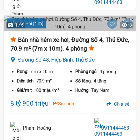
Hẻm Xe Hơi (4 m)
1 / 6
8
Bán nhà hẻm xe hơi, Đường Số 4, Thủ Đức,
70.9 m² (7m x 10m), 4 phòng
Đường Số 48, Hiệp Bình, Thủ Đức
7 m
x 10 m
4 phòng
Rộng:
Phòng ngủ:
70.9 m²
4 tầng
Diện tích:
Số tầng:
100 triệu/m²
Tây Nam
Giá/m²:
Hướng:
8 tỷ 900 triệu
So sánh
Chia sẻ
Phạm Hoàng
0911444463