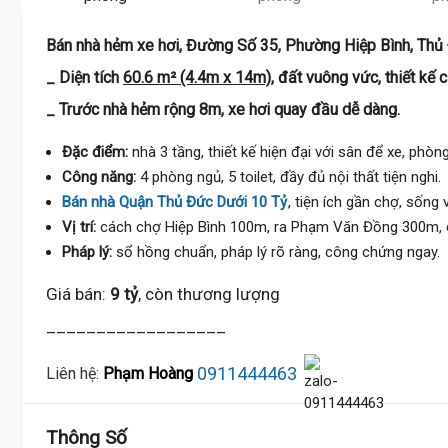
Bán nhà hẻm xe hơi, Đường Số 35, Phường Hiệp Bình, Thủ
_ Diện tích
60.6 m² (4.4m x 14m)
, đất vuông vức, thiết kế 
_ Trước nhà hẻm rộng 8m, xe hơi quay đầu dễ dàng.
Đặc điểm:
nhà 3 tầng, thiết kế hiện đại với sân để xe, phòn
Công năng:
4 phòng ngủ, 5 toilet, đầy đủ nội thất tiện nghi.
Bán nhà Quận Thủ Đức Dưới 10 Tỷ
, tiện ích gần chợ, sống 
Vị trí:
cách chợ Hiệp Bình 100m, ra Phạm Văn Đồng 300m, c
Pháp lý:
sổ hồng chuẩn, pháp lý rõ ràng, công chứng ngay.
Giá bán:
9 tỷ
, còn thương lượng
__________________
0911444463
Liên hệ:
Phạm Hoàng
Thông Số