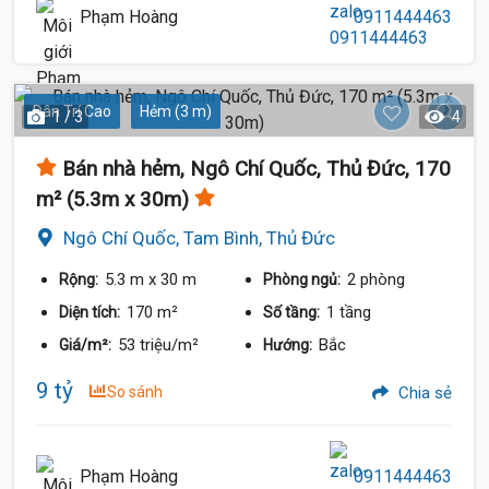
Phạm Hoàng
0911444463
Dân Trí Cao
Hẻm (3 m)
1 / 3
4
Bán nhà hẻm, Ngô Chí Quốc, Thủ Đức, 170
m² (5.3m x 30m)
Ngô Chí Quốc, Tam Bình, Thủ Đức
5.3 m
x 30 m
2 phòng
Rộng:
Phòng ngủ:
170 m²
1 tầng
Diện tích:
Số tầng:
53 triệu/m²
Bắc
Giá/m²:
Hướng:
9 tỷ
So sánh
Chia sẻ
Phạm Hoàng
0911444463