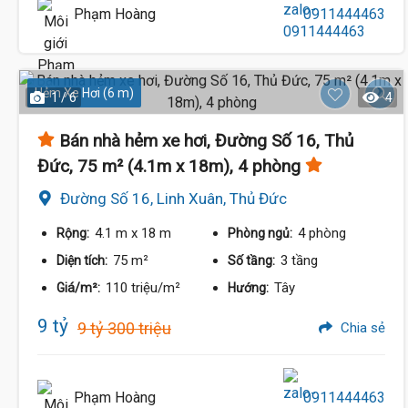
Phạm Hoàng
0911444463
Hẻm Xe Hơi (6 m)
1 / 6
4
Bán nhà hẻm xe hơi, Đường Số 16, Thủ
Đức, 75 m² (4.1m x 18m), 4 phòng
Đường Số 16, Linh Xuân, Thủ Đức
4.1 m
x 18 m
4 phòng
Rộng:
Phòng ngủ:
75 m²
3 tầng
Diện tích:
Số tầng:
110 triệu/m²
Tây
Giá/m²:
Hướng:
9 tỷ
9 tỷ 300 triệu
Chia sẻ
Phạm Hoàng
0911444463