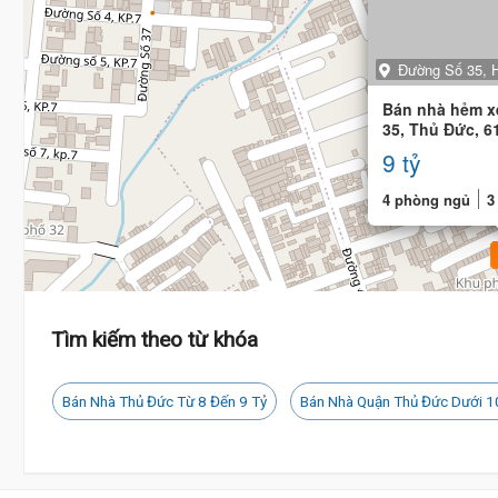
Đường Số 35, H
Bán nhà hẻm x
35, Thủ Đức, 6
8
4 phòng
9 tỷ
4 phòng ngủ
3
Tìm kiếm theo từ khóa
Bán Nhà Thủ Đức Từ 8 Đến 9 Tỷ
Bán Nhà Quận Thủ Đức Dưới 1