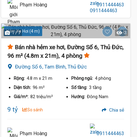
Phạm Hoàng
0911444463
Hẻm Xe Hơi (4 m)
1 / 7
3
Bán nhà hẻm xe hơi, Đường Số 6, Thủ Đức,
96 m² (4.8m x 21m), 4 phòng
Đường Số 6, Tam Bình, Thủ Đức
4.8 m
x 21 m
4 phòng
Rộng:
Phòng ngủ:
96 m²
3 tầng
Diện tích:
Số tầng:
82 triệu/m²
Đông Nam
Giá/m²:
Hướng:
9 tỷ
So sánh
Chia sẻ
Phạm Hoàng
0911444463