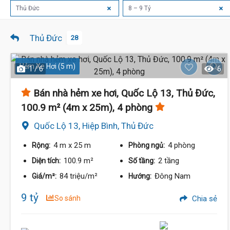
Thủ Đức
8 – 9 Tỷ
Thủ Đức
28
8.9 Tỷ
Hẻm Xe Hơi (5 m)
1 / 6
6
Bán nhà hẻm xe hơi, Quốc Lộ 13, Thủ Đức,
100.9 m² (4m x 25m), 4 phòng
Quốc Lộ 13, Hiệp Bình, Thủ Đức
4 m
x 25 m
4 phòng
Rộng:
Phòng ngủ:
100.9 m²
2 tầng
Diện tích:
Số tầng:
84 triệu/m²
Đông Nam
Giá/m²:
Hướng:
9 tỷ
So sánh
Chia sẻ