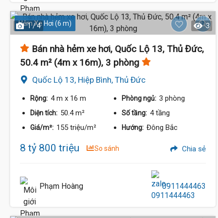
Hẻm Xe Hơi (6 m)
1 / 4
3
Bán nhà hẻm xe hơi, Quốc Lộ 13, Thủ Đức,
50.4 m² (4m x 16m), 3 phòng
Quốc Lộ 13, Hiệp Bình, Thủ Đức
4 m
x 16 m
3 phòng
Rộng:
Phòng ngủ:
50.4 m²
4 tầng
Diện tích:
Số tầng:
155 triệu/m²
Đông Bắc
Giá/m²:
Hướng:
8 tỷ 800 triệu
So sánh
Chia sẻ
Phạm Hoàng
0911444463