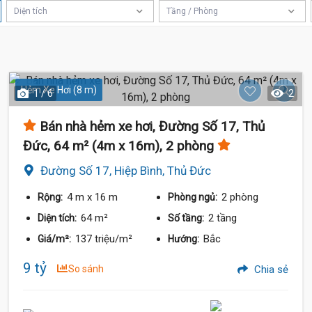
Diện tích
Tầng / Phòng
Hẻm Xe Hơi (8 m)
1 / 6
2
Bán nhà hẻm xe hơi, Đường Số 17, Thủ
Đức, 64 m² (4m x 16m), 2 phòng
Đường Số 17, Hiệp Bình, Thủ Đức
4 m
x 16 m
2 phòng
Rộng:
Phòng ngủ:
64 m²
2 tầng
Diện tích:
Số tầng:
137 triệu/m²
Bắc
Giá/m²:
Hướng:
9 tỷ
So sánh
Chia sẻ