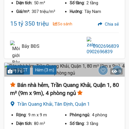
50 m²
2 tầng
Diện tích:
Số tầng:
307 triệu/m²
Tây Nam
Giá/m²:
Hướng:
15 tỷ 350 triệu
So sánh
Chia sẻ
Bảy BĐS
0902696839
Sàn BTCT
Hẻm (3 m)
1 / 6
9
Bán nhà hẻm, Trần Quang Khải, Quận 1, 80
m² (9m x 9m), 4 phòng ngủ
Trần Quang Khải, Tân Định, Quận 1
9 m
x 9 m
4 phòng
Rộng:
Phòng ngủ:
80 m²
3 tầng
Diện tích:
Số tầng: