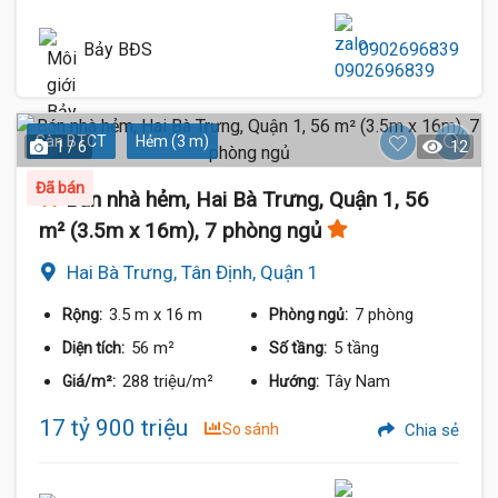
Bảy BĐS
0902696839
Sàn BTCT
Hẻm (3 m)
1 / 6
12
Đã bán
Bán nhà hẻm, Hai Bà Trưng, Quận 1, 56
m² (3.5m x 16m), 7 phòng ngủ
Hai Bà Trưng, Tân Định, Quận 1
3.5 m
x 16 m
7 phòng
Rộng:
Phòng ngủ:
56 m²
5 tầng
Diện tích:
Số tầng:
288 triệu/m²
Tây Nam
Giá/m²:
Hướng:
17 tỷ 900 triệu
So sánh
Chia sẻ