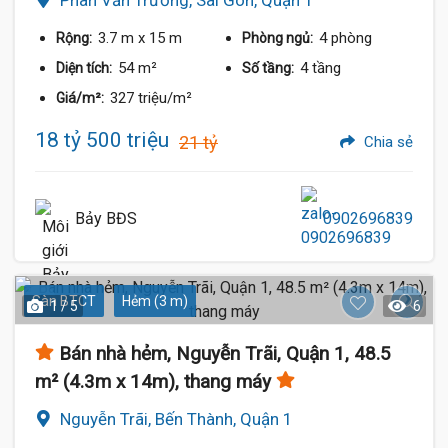
Phan Văn Trường, Sài Gòn, Quận 1
3.7 m
x 15 m
4 phòng
Rộng:
Phòng ngủ:
54 m²
4 tầng
Diện tích:
Số tầng:
327 triệu/m²
Giá/m²:
18.5 Tỷ
18 tỷ 500 triệu
21 tỷ
Chia sẻ
Bảy BĐS
0902696839
Sàn BTCT
Hẻm (3 m)
1 / 5
6
Bán nhà hẻm, Nguyễn Trãi, Quận 1, 48.5
m² (4.3m x 14m), thang máy
Nguyễn Trãi, Bến Thành, Quận 1