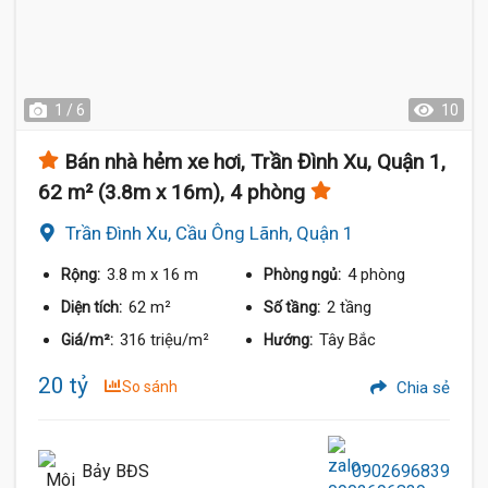
1 / 6
10
Bán nhà hẻm xe hơi, Trần Đình Xu, Quận 1,
62 m² (3.8m x 16m), 4 phòng
Trần Đình Xu, Cầu Ông Lãnh, Quận 1
3.8 m
x 16 m
4 phòng
Rộng:
Phòng ngủ:
62 m²
2 tầng
Diện tích:
Số tầng:
316 triệu/m²
Tây Bắc
Giá/m²:
Hướng:
20 tỷ
So sánh
Chia sẻ
Bảy BĐS
0902696839