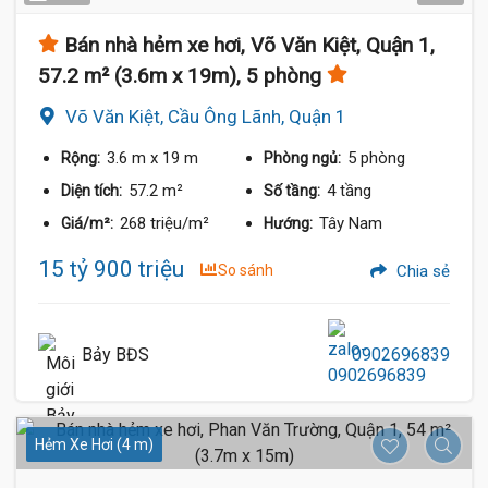
Bán nhà hẻm xe hơi, Võ Văn Kiệt, Quận 1,
57.2 m² (3.6m x 19m), 5 phòng
Võ Văn Kiệt, Cầu Ông Lãnh, Quận 1
3.6 m
x 19 m
5 phòng
Rộng:
Phòng ngủ:
57.2 m²
4 tầng
Diện tích:
Số tầng:
268 triệu/m²
Tây Nam
Giá/m²:
Hướng:
15 tỷ 900 triệu
So sánh
Chia sẻ
Bảy BĐS
0902696839
Hẻm Xe Hơi (4 m)