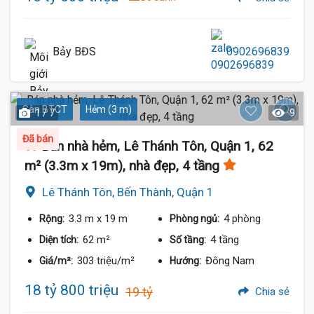
Bảy BĐS
0902696839
Sàn BTCT
Hẻm (3 m)
1 / 7
9
Đã bán
Bán nhà hẻm, Lê Thánh Tôn, Quận 1, 62
m² (3.3m x 19m), nhà đẹp, 4 tầng
Lê Thánh Tôn, Bến Thành, Quận 1
3.3 m
x 19 m
4 phòng
Rộng:
Phòng ngủ:
62 m²
4 tầng
Diện tích:
Số tầng:
303 triệu/m²
Đông Nam
Giá/m²:
Hướng:
18 tỷ 800 triệu
19 tỷ
Chia sẻ