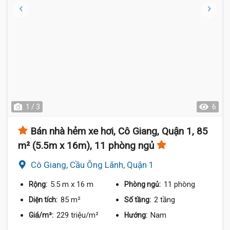
18.9 Tỷ
1 / 3
6
Bán nhà hẻm xe hơi, Cô Giang, Quận 1, 85
m² (5.5m x 16m), 11 phòng ngủ
Cô Giang, Cầu Ông Lãnh, Quận 1
5.5 m
x 16 m
11 phòng
Rộng:
Phòng ngủ:
85 m²
2 tầng
Diện tích:
Số tầng:
229 triệu/m²
Nam
Giá/m²:
Hướng: