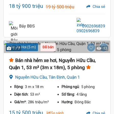
18 tỷ 900 triệu
19 tỷ 500 triệu
Chia sẻ
Bảy BĐS
0902696839
Hẻm Xe Hơi (5 m)
Đã bán
1 / 7
13
Bán nhà hẻm xe hơi, Nguyễn Hữu Cầu,
Quận 1, 53 m² (3m x 18m), 5 phòng
Nguyễn Hữu Cầu, Tân Định, Quận 1
3 m
x 18 m
5 phòng
Rộng:
Phòng ngủ:
53 m²
4 tầng
Diện tích:
Số tầng:
286 triệu/m²
Đông Bắc
Giá/m²:
Hướng:
15 tỷ 500 triệu
So sánh
Chia sẻ