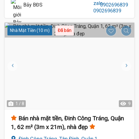
Bảy BĐS
0902696839
Nhà Mặt Tiền (10 m)
Đã bán
1 / 8
9
Bán nhà mặt tiền, Đinh Công Tráng, Quận
1, 62 m² (3m x 21m), nhà đẹp
Đinh Công Tráng, Tân Định, Quận 1