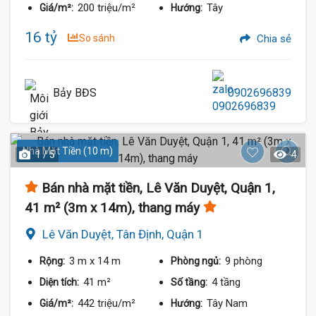
200 triệu/m²
Tây
Giá/m²:
Hướng:
16 tỷ
So sánh
Chia sẻ
Bảy BĐS
0902696839
Nhà Mặt Tiền (10 m)
1 / 5
4
Bán nhà mặt tiền, Lê Văn Duyệt, Quận 1,
41 m² (3m x 14m), thang máy
Lê Văn Duyệt, Tân Định, Quận 1
3 m
x 14 m
9 phòng
Rộng:
Phòng ngủ:
41 m²
4 tầng
Diện tích:
Số tầng:
442 triệu/m²
Tây Nam
Giá/m²:
Hướng: