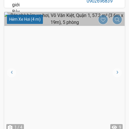
Hẻm Xe Hơi (4 m)
1 / 4
9