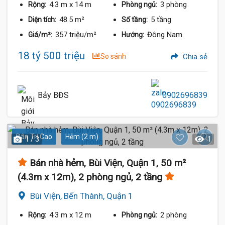
4.3 m
x 14 m
3 phòng
Rộng:
Phòng ngủ:
48.5 m²
5 tầng
Diện tích:
Số tầng:
357 triệu/m²
Đông Nam
Giá/m²:
Hướng:
18 tỷ 500 triệu
So sánh
Chia sẻ
Bảy BĐS
0902696839
Dân Trí Cao
Hẻm (2 m)
1 / 3
1
Bán nhà hẻm, Bùi Viện, Quận 1, 50 m²
(4.3m x 12m), 2 phòng ngủ, 2 tầng
Bùi Viện, Bến Thành, Quận 1
4.3 m
x 12 m
2 phòng
Rộng:
Phòng ngủ: