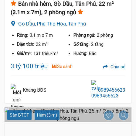
Bán nhà hẻm, Gò Dầu, Tân Phú, 22 m²
(3.1m x 7m), 2 phòng ngủ
Gò Dầu, Phú Thọ Hòa, Tân Phú
3.1 m
x 7 m
2 phòng
Rộng:
Phòng ngủ:
22 m²
2 tầng
Diện tích:
Số tầng:
131 triệu/m²
Bắc
Giá/m²:
Hướng:
3 tỷ 100 triệu
So sánh
Chia sẻ
Khang BĐS
0989456623
Sàn BTCT
Hẻm (3 m)