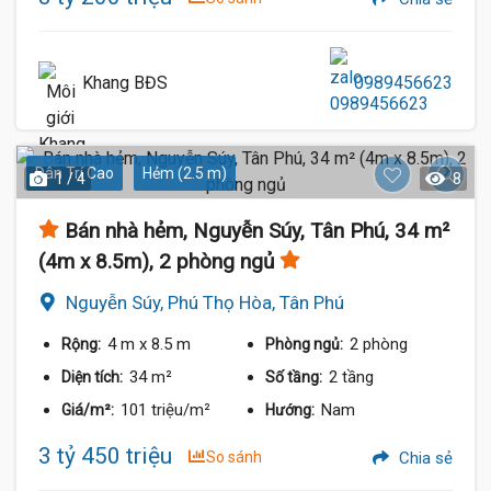
Khang BĐS
0989456623
Dân Trí Cao
Hẻm (2.5 m)
1 / 4
8
Bán nhà hẻm, Nguyễn Súy, Tân Phú, 34 m²
(4m x 8.5m), 2 phòng ngủ
Nguyễn Súy, Phú Thọ Hòa, Tân Phú
4 m
x 8.5 m
2 phòng
Rộng:
Phòng ngủ:
34 m²
2 tầng
Diện tích:
Số tầng:
101 triệu/m²
Nam
Giá/m²:
Hướng:
3 tỷ 450 triệu
So sánh
Chia sẻ