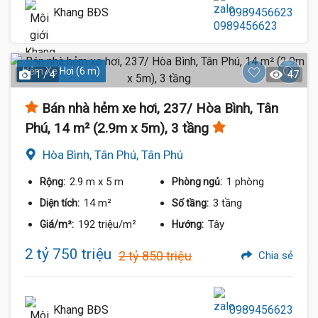
Khang BĐS
0989456623
Hẻm Xe Hơi (6 m)
1 / 4
47
Bán nhà hẻm xe hơi, 237/ Hòa Bình, Tân
Phú, 14 m² (2.9m x 5m), 3 tầng
Hòa Bình, Tân Phú, Tân Phú
2.9 m
x 5 m
1 phòng
Rộng:
Phòng ngủ:
14 m²
3 tầng
Diện tích:
Số tầng:
192 triệu/m²
Tây
Giá/m²:
Hướng:
2 tỷ 750 triệu
2 tỷ 850 triệu
Chia sẻ
Khang BĐS
0989456623