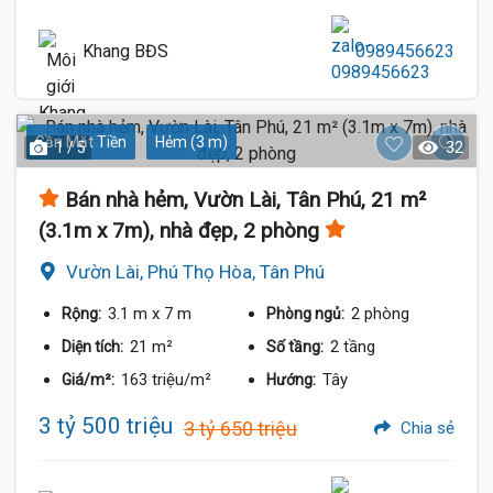
Khang BĐS
0989456623
Gần Mặt Tiền
Hẻm (3 m)
1 / 5
32
Bán nhà hẻm, Vườn Lài, Tân Phú, 21 m²
(3.1m x 7m), nhà đẹp, 2 phòng
Vườn Lài, Phú Thọ Hòa, Tân Phú
3.1 m
x 7 m
2 phòng
Rộng:
Phòng ngủ:
21 m²
2 tầng
Diện tích:
Số tầng:
163 triệu/m²
Tây
Giá/m²:
Hướng:
3 tỷ 500 triệu
3 tỷ 650 triệu
Chia sẻ