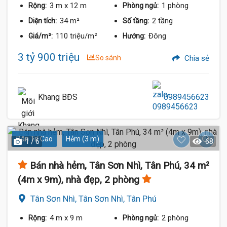
3 m
x 12 m
1 phòng
Rộng:
Phòng ngủ:
34 m²
2 tầng
Diện tích:
Số tầng:
110 triệu/m²
Đông
Giá/m²:
Hướng:
3 tỷ 900 triệu
So sánh
Chia sẻ
Khang BĐS
0989456623
Dân Trí Cao
Hẻm (3 m)
1 / 6
68
Bán nhà hẻm, Tân Sơn Nhì, Tân Phú, 34 m²
(4m x 9m), nhà đẹp, 2 phòng
Tân Sơn Nhì, Tân Sơn Nhì, Tân Phú
4 m
x 9 m
2 phòng
Rộng:
Phòng ngủ: