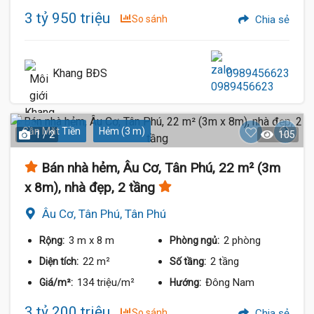
3 tỷ 950 triệu
So sánh
Chia sẻ
Khang BĐS
0989456623
Gần Mặt Tiền
Hẻm (3 m)
1 / 2
105
Bán nhà hẻm, Âu Cơ, Tân Phú, 22 m² (3m
x 8m), nhà đẹp, 2 tầng
Âu Cơ, Tân Phú, Tân Phú
3 m
x 8 m
2 phòng
Rộng:
Phòng ngủ:
22 m²
2 tầng
Diện tích:
Số tầng:
134 triệu/m²
Đông Nam
Giá/m²:
Hướng:
3 tỷ 200 triệu
So sánh
Chia sẻ