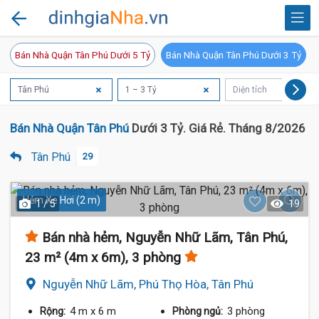
Bán Nhà Quận Tân Phú Dưới 5 Tỷ
Bán Nhà Quận Tân Phú Dưới 3 Tỷ
Tân Phú
1 – 3 Tỷ
Diện tích
Bán Nhà Quận Tân Phú
Dưới 3 Tỷ. Giá Rẻ. Tháng 8/2026
Tân Phú
29
Hẻm Xe Hơi (2 m)
1 / 5
19
Bán nhà hẻm, Nguyễn Nhữ Lãm, Tân Phú,
23 m² (4m x 6m), 3 phòng
Nguyễn Nhữ Lãm, Phú Thọ Hòa, Tân Phú
4 m
x 6 m
3 phòng
Rộng:
Phòng ngủ: