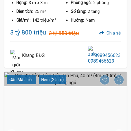
3 m
x 8 m
2 phòng
Rộng:
Phòng ngủ:
25 m²
2 tầng
Diện tích:
Số tầng:
142 triệu/m²
Nam
Giá/m²:
Hướng:
3 tỷ 800 triệu
3 tỷ 850 triệu
Chia sẻ
Khang BĐS
0989456623
Gần Mặt Tiền
Hẻm (2.5 m)