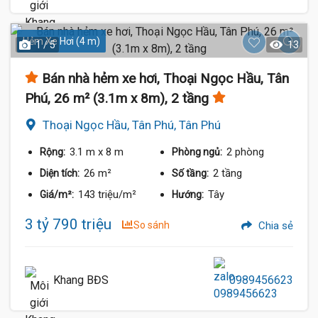
Hẻm Xe Hơi (4 m)
1 / 5
13
Bán nhà hẻm xe hơi, Thoại Ngọc Hầu, Tân
Phú, 26 m² (3.1m x 8m), 2 tầng
Thoại Ngọc Hầu, Tân Phú, Tân Phú
3.1 m
x 8 m
2 phòng
Rộng:
Phòng ngủ:
26 m²
2 tầng
Diện tích:
Số tầng:
143 triệu/m²
Tây
Giá/m²:
Hướng:
3 tỷ 790 triệu
So sánh
Chia sẻ
Khang BĐS
0989456623