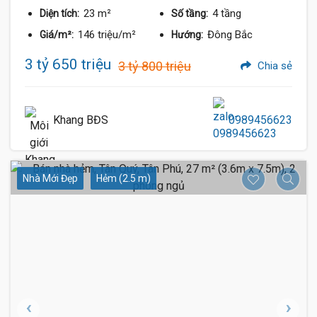
23 m²
4 tầng
Diện tích:
Số tầng:
146 triệu/m²
Đông Bắc
Giá/m²:
Hướng:
3 tỷ 650 triệu
3 tỷ 800 triệu
Chia sẻ
Khang BĐS
0989456623
Nhà Mới Đẹp
Hẻm (2.5 m)