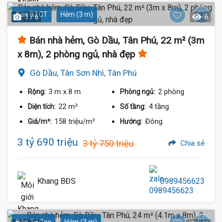
Sàn BTCT
Hẻm (3 m)
1 / 6
6
Bán nhà hẻm, Gò Dầu, Tân Phú, 22 m² (3m
x 8m), 2 phòng ngủ, nhà đẹp
Gò Dầu, Tân Sơn Nhì, Tân Phú
3 m
x 8 m
2 phòng
Rộng:
Phòng ngủ:
22 m²
4 tầng
Diện tích:
Số tầng:
158 triệu/m²
Đông
Giá/m²:
Hướng:
3 tỷ 690 triệu
3 tỷ 750 triệu
Chia sẻ
Khang BĐS
0989456623