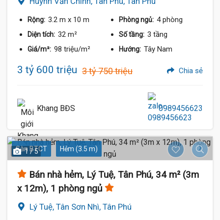
Huỳnh Văn Chính, Tân Phú, Tân Phú
3.2 m
x 10 m
4 phòng
Rộng:
Phòng ngủ:
32 m²
3 tầng
Diện tích:
Số tầng:
98 triệu/m²
Tây Nam
Giá/m²:
Hướng:
3 tỷ 600 triệu
3 tỷ 750 triệu
Chia sẻ
Khang BĐS
0989456623
Sàn BTCT
Hẻm (3.5 m)
1 / 5
Bán nhà hẻm, Lý Tuệ, Tân Phú, 34 m² (3m
x 12m), 1 phòng ngủ
Lý Tuệ, Tân Sơn Nhì, Tân Phú