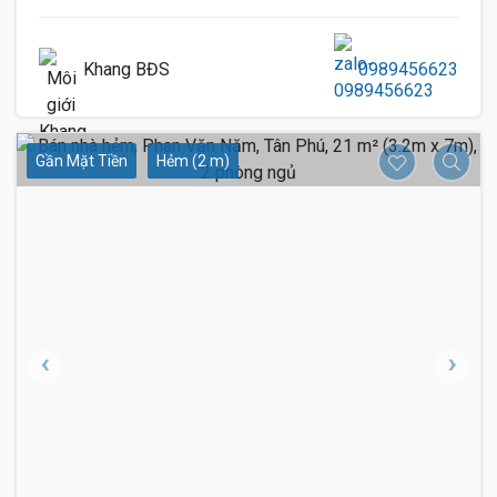
Khang BĐS
0989456623
Gần Mặt Tiền
Hẻm (2 m)