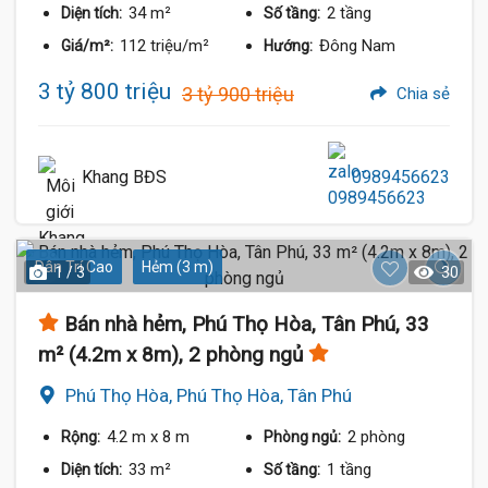
34 m²
2 tầng
Diện tích:
Số tầng:
112 triệu/m²
Đông Nam
Giá/m²:
Hướng:
3 tỷ 800 triệu
3 tỷ 900 triệu
Chia sẻ
Khang BĐS
0989456623
Dân Trí Cao
Hẻm (3 m)
1 / 3
30
Bán nhà hẻm, Phú Thọ Hòa, Tân Phú, 33
m² (4.2m x 8m), 2 phòng ngủ
Phú Thọ Hòa, Phú Thọ Hòa, Tân Phú
4.2 m
x 8 m
2 phòng
Rộng:
Phòng ngủ:
33 m²
1 tầng
Diện tích:
Số tầng: