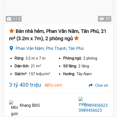
1 / 2
37
Bán nhà hẻm, Phan Văn Năm, Tân Phú, 21
m² (3.2m x 7m), 2 phòng ngủ
Phan Văn Năm, Phú Thạnh, Tân Phú
3.2 m
x 7 m
2 phòng
Rộng:
Phòng ngủ:
21 m²
2 tầng
Diện tích:
Số tầng:
157 triệu/m²
Tây Nam
Giá/m²:
Hướng:
3 tỷ 400 triệu
So sánh
Chia sẻ
Khang BĐS
0989456623