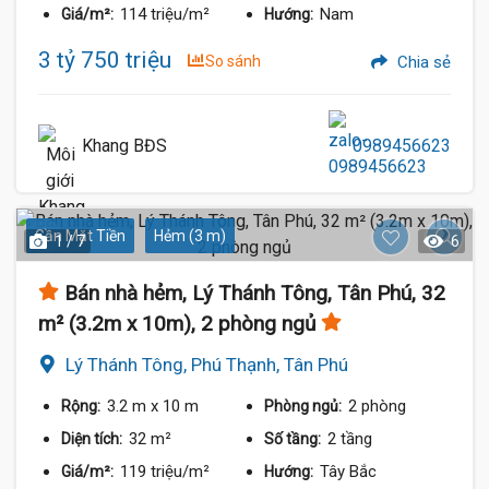
114 triệu/m²
Nam
Giá/m²:
Hướng:
3 tỷ 750 triệu
So sánh
Chia sẻ
Khang BĐS
0989456623
Gần Mặt Tiền
Hẻm (3 m)
1 / 7
6
Bán nhà hẻm, Lý Thánh Tông, Tân Phú, 32
m² (3.2m x 10m), 2 phòng ngủ
Lý Thánh Tông, Phú Thạnh, Tân Phú
3.2 m
x 10 m
2 phòng
Rộng:
Phòng ngủ:
32 m²
2 tầng
Diện tích:
Số tầng:
119 triệu/m²
Tây Bắc
Giá/m²:
Hướng: