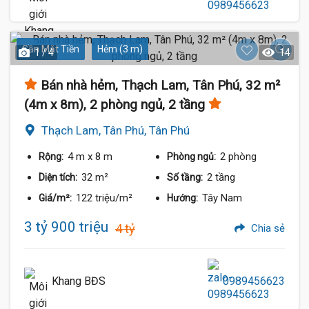
Gần Mặt Tiền
Hẻm (3 m)
1 / 4
14
Bán nhà hẻm, Thạch Lam, Tân Phú, 32 m²
(4m x 8m), 2 phòng ngủ, 2 tầng
Thạch Lam, Tân Phú, Tân Phú
4 m
x 8 m
2 phòng
Rộng:
Phòng ngủ:
32 m²
2 tầng
Diện tích:
Số tầng:
122 triệu/m²
Tây Nam
Giá/m²:
Hướng:
3 tỷ 900 triệu
4 tỷ
Chia sẻ
Khang BĐS
0989456623