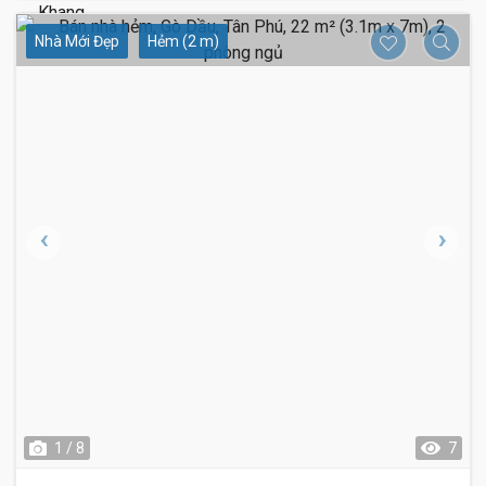
Nhà Mới Đẹp
Hẻm (2 m)
1 / 8
7