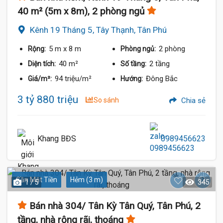
40 m² (5m x 8m), 2 phòng ngủ
Kênh 19 Tháng 5, Tây Thạnh, Tân Phú
5 m
x 8 m
2 phòng
Rộng:
Phòng ngủ:
40 m²
2 tầng
Diện tích:
Số tầng:
94 triệu/m²
Đông Bắc
Giá/m²:
Hướng:
3 tỷ 880 triệu
So sánh
Chia sẻ
Khang BĐS
0989456623
Gần Mặt Tiền
Hẻm (3 m)
1 / 5
345
Bán nhà 304/ Tân Kỳ Tân Quý, Tân Phú, 2
tầng, nhà rộng rãi, thoáng