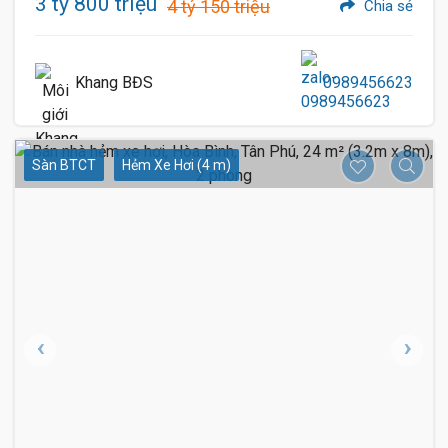
3 tỷ 800 triệu
4 tỷ 150 triệu
Chia sẻ
Khang BĐS
0989456623
Sàn BTCT
Hẻm Xe Hơi (4 m)
3.8 Tỷ