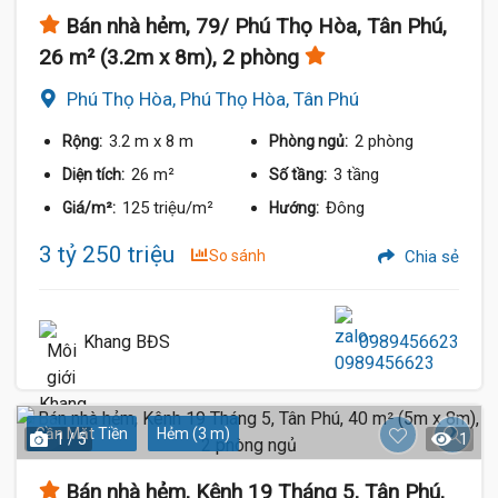
Bán nhà hẻm, 79/ Phú Thọ Hòa, Tân Phú,
26 m² (3.2m x 8m), 2 phòng
Phú Thọ Hòa, Phú Thọ Hòa, Tân Phú
3.2 m
x 8 m
2 phòng
Rộng:
Phòng ngủ:
26 m²
3 tầng
Diện tích:
Số tầng:
125 triệu/m²
Đông
Giá/m²:
Hướng:
3 tỷ 250 triệu
So sánh
Chia sẻ
3.79 Tỷ
Khang BĐS
0989456623
Gần Mặt Tiền
Hẻm (3 m)
1 / 5
1
Bán nhà hẻm, Kênh 19 Tháng 5, Tân Phú,