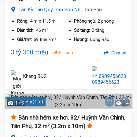
Tân Kỳ Tân Quý, Tân Sơn Nhì, Tân Phú
4 m
x 11.5 m
2 phòng
Rộng:
Phòng ngủ:
46 m²
2 tầng
Diện tích:
Số tầng:
69 triệu/m²
Đông Bắc
Giá/m²:
Hướng:
3 tỷ 300 triệu
So sánh
Chia sẻ
Khang BĐS
0989456623
Hẻm Xe Hơi (4 m)
1 / 5
14
Bán nhà hẻm xe hơi, 32/ Huỳnh Văn Chính,
Tân Phú, 32 m² (3.2m x 10m)