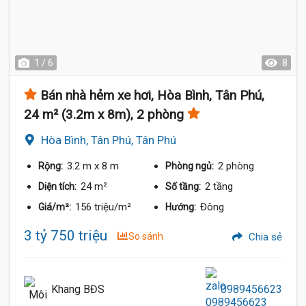
1 / 6
8
Bán nhà hẻm xe hơi, Hòa Bình, Tân Phú,
24 m² (3.2m x 8m), 2 phòng
Hòa Bình, Tân Phú, Tân Phú
3.2 m
x 8 m
2 phòng
Rộng:
Phòng ngủ:
24 m²
2 tầng
Diện tích:
Số tầng:
156 triệu/m²
Đông
Giá/m²:
Hướng:
3 tỷ 750 triệu
So sánh
Chia sẻ
Khang BĐS
0989456623