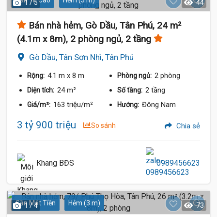
Dân Trí Cao
Hẻm (3 m)
1 / 5
44
Bán nhà hẻm, Gò Dầu, Tân Phú, 24 m²
(4.1m x 8m), 2 phòng ngủ, 2 tầng
Gò Dầu, Tân Sơn Nhì, Tân Phú
4.1 m
x 8 m
2 phòng
Rộng:
Phòng ngủ:
24 m²
2 tầng
Diện tích:
Số tầng:
163 triệu/m²
Đông Nam
Giá/m²:
Hướng:
3 tỷ 900 triệu
So sánh
Chia sẻ
Khang BĐS
0989456623
Gần Mặt Tiền
Hẻm (3 m)
1 / 4
73
3.25 Tỷ