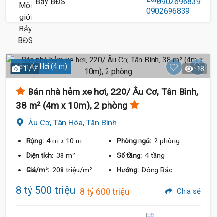
Bảy BĐS
0902696839
Hẻm Xe Hơi (4 m)
1 / 7
18
Bán nhà hẻm xe hơi, 220/ Âu Cơ, Tân Bình,
38 m² (4m x 10m), 2 phòng
Âu Cơ, Tân Hòa, Tân Bình
4 m
x 10 m
2 phòng
Rộng:
Phòng ngủ:
38 m²
4 tầng
Diện tích:
Số tầng:
208 triệu/m²
Đông Bắc
Giá/m²:
Hướng:
8 tỷ 500 triệu
8 tỷ 600 triệu
Chia sẻ