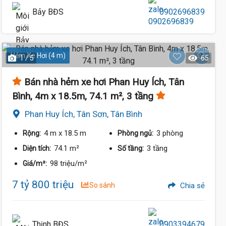
Bảy BĐS
0902696839
Hẻm Xe Hơi (4 m)
1 / 5
65
Bán nhà hẻm xe hơi Phan Huy Ích, Tân
Bình, 4m x 18.5m, 74.1 m², 3 tầng
Phan Huy Ích, Tân Sơn, Tân Bình
4 m
x 18.5 m
3 phòng
Rộng:
Phòng ngủ:
74.1 m²
3 tầng
Diện tích:
Số tầng:
98 triệu/m²
Giá/m²:
7 tỷ 800 triệu
So sánh
Chia sẻ
Thịnh BĐS
0903394679