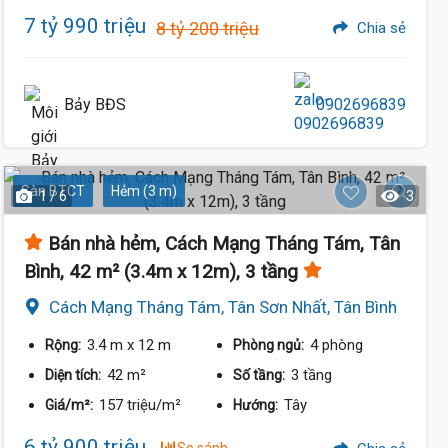
7 tỷ 990 triệu
8 tỷ 200 triệu
Chia sẻ
Bảy BĐS
0902696839
Sàn BTCT
Hẻm (3 m)
1 / 6
3
Bán nhà hẻm, Cách Mạng Tháng Tám, Tân
Bình, 42 m² (3.4m x 12m), 3 tầng
Cách Mạng Tháng Tám, Tân Sơn Nhất, Tân Bình
3.4 m
x 12 m
4 phòng
Rộng:
Phòng ngủ:
42 m²
3 tầng
Diện tích:
Số tầng:
157 triệu/m²
Tây
Giá/m²:
Hướng:
6 tỷ 900 triệu