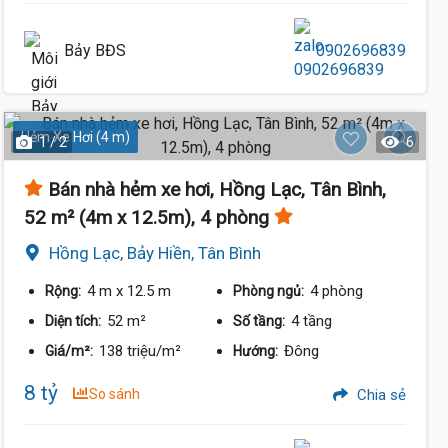
Bảy BĐS
0902696839
Hẻm Xe Hơi (4 m)
1 / 2
6
Bán nhà hẻm xe hơi, Hồng Lạc, Tân Bình,
52 m² (4m x 12.5m), 4 phòng
Hồng Lạc, Bảy Hiền, Tân Bình
4 m
x 12.5 m
4 phòng
Rộng:
Phòng ngủ:
52 m²
4 tầng
Diện tích:
Số tầng:
7.99 Tỷ
138 triệu/m²
Đông
Giá/m²:
Hướng:
8 tỷ
So sánh
Chia sẻ