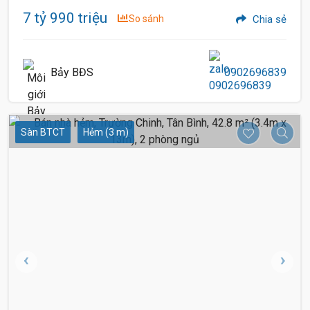
7 tỷ 990 triệu
So sánh
Chia sẻ
Bảy BĐS
0902696839
Sàn BTCT
Hẻm (3 m)