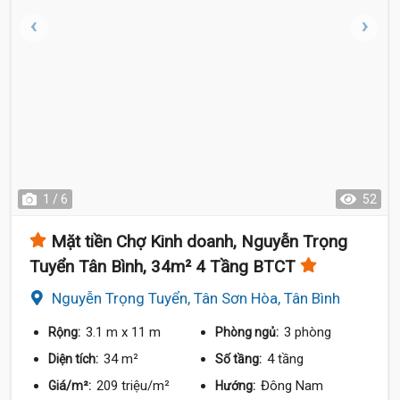
1 / 6
52
Mặt tiền Chợ Kinh doanh, Nguyễn Trọng
Tuyển Tân Bình, 34m² 4 Tầng BTCT
Nguyễn Trọng Tuyển, Tân Sơn Hòa, Tân Bình
3.1 m
x 11 m
3 phòng
Rộng:
Phòng ngủ:
34 m²
4 tầng
Diện tích:
Số tầng:
209 triệu/m²
Đông Nam
Giá/m²:
Hướng: