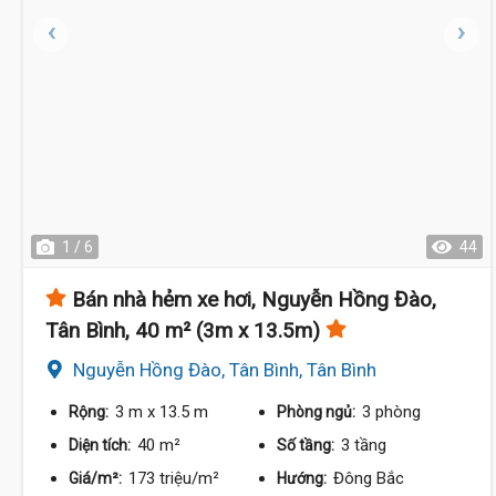
1 / 6
44
Bán nhà hẻm xe hơi, Nguyễn Hồng Đào,
Tân Bình, 40 m² (3m x 13.5m)
Nguyễn Hồng Đào, Tân Bình, Tân Bình
3 m
x 13.5 m
3 phòng
Rộng:
Phòng ngủ:
40 m²
3 tầng
Diện tích:
Số tầng:
173 triệu/m²
Đông Bắc
Giá/m²:
Hướng: