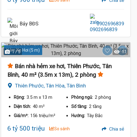
So sánh
Chia sẻ
Bảy BĐS
0902696839
Hẻm Xe Hơi (5 m)
1 / 5
11
Bán nhà hẻm xe hơi, Thiên Phước, Tân
Bình, 40 m² (3.5m x 13m), 2 phòng
Thiên Phước, Tân Hòa, Tân Bình
3.5 m
x 13 m
2 phòng
Rộng:
Phòng ngủ:
40 m²
2 tầng
Diện tích:
Số tầng:
156 triệu/m²
Tây Bắc
Giá/m²:
Hướng:
6 tỷ 500 triệu
So sánh
Chia sẻ