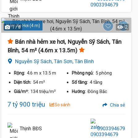
Hẻm Xe Hơi (4 m)
1 / 8
2
Bán nhà hẻm xe hơi, Nguyễn Sỹ Sách, Tân
Bình, 54 m² (4.6m x 13.5m)
Nguyễn Sỹ Sách, Tân Sơn, Tân Bình
4.6 m
x 13.5 m
5 phòng
Rộng:
Phòng ngủ:
54 m²
4 tầng
Diện tích:
Số tầng:
134 triệu/m²
Đông Bắc
Giá/m²:
6.9 Tỷ
Hướng:
7.4 Tỷ
7 tỷ 900 triệu
So sánh
Chia sẻ
Thịnh BĐS
0903394679