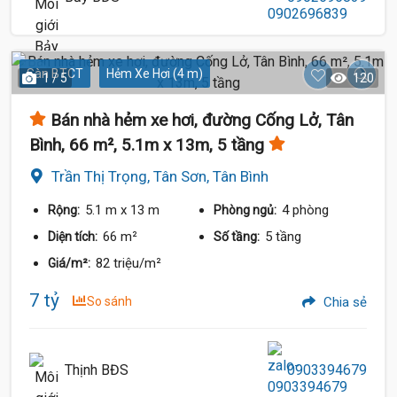
Sàn BTCT
Hẻm Xe Hơi (4 m)
1 / 5
120
Bán nhà hẻm xe hơi, đường Cống Lở, Tân
Bình, 66 m², 5.1m x 13m, 5 tầng
Trần Thị Trọng, Tân Sơn, Tân Bình
5.1 m
x 13 m
4 phòng
Rộng:
Phòng ngủ:
66 m²
5 tầng
Diện tích:
Số tầng:
82 triệu/m²
Giá/m²:
7 tỷ
So sánh
Chia sẻ
Thịnh BĐS
0903394679