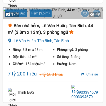
Thiết Kế Đẹp
Hẻm (3.5 m)
1 / 7
18
Bán nhà hẻm, Lê Văn Huân, Tân Bình, 44
m² (3.8m x 13m), 3 phòng ngủ
Lê Văn Huân, Tân Bình, Tân Bình
3.8 m
x 13 m
3 phòng
Rộng:
Phòng ngủ:
44 m²
3 tầng
Diện tích:
Số tầng:
154 triệu/m²
Nam
Giá/m²:
Hướng:
7 tỷ 200 triệu
7 tỷ 500 triệu
Chia sẻ
8.8 Tỷ
Thịnh BĐS
0903394679