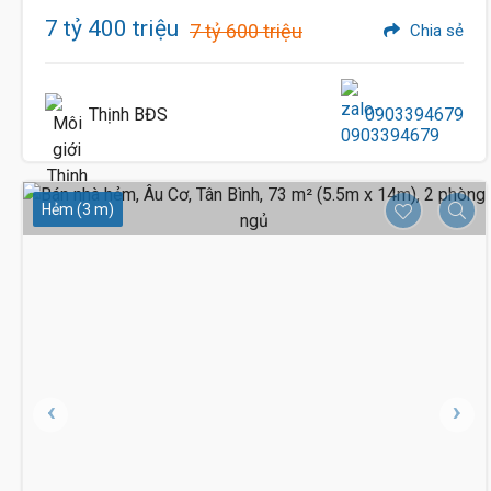
7 tỷ 400 triệu
7 tỷ 600 triệu
Chia sẻ
Thịnh BĐS
0903394679
Hẻm (3 m)