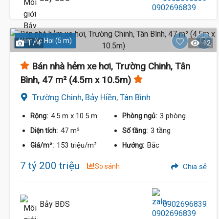
Hẻm Xe Hơi (5 m)
1 / 4
12
Bán nhà hẻm xe hơi, Trường Chinh, Tân
Bình, 47 m² (4.5m x 10.5m)
Trường Chinh, Bảy Hiền, Tân Bình
4.5 m
x 10.5 m
3 phòng
Rộng:
Phòng ngủ:
47 m²
3 tầng
Diện tích:
Số tầng:
153 triệu/m²
Bắc
Giá/m²:
Hướng:
7 tỷ 200 triệu
So sánh
Chia sẻ
Bảy BĐS
0902696839