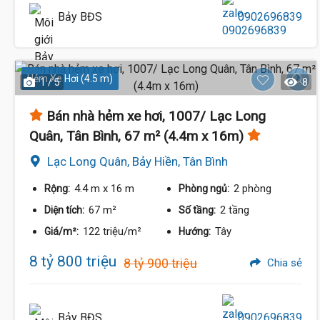
Bảy BĐS
0902696839
Hẻm Xe Hơi (4.5 m)
1 / 5
8
Bán nhà hẻm xe hơi, 1007/ Lạc Long
Quân, Tân Bình, 67 m² (4.4m x 16m)
Lạc Long Quân, Bảy Hiền, Tân Bình
6.7 Tỷ
4.4 m
x 16 m
2 phòng
Rộng:
Phòng ngủ:
67 m²
2 tầng
Diện tích:
Số tầng:
122 triệu/m²
Tây
Giá/m²:
Hướng:
8 tỷ 800 triệu
8 tỷ 900 triệu
Chia sẻ
Bảy BĐS
0902696839