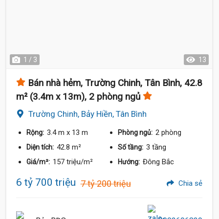
1 / 3
13
Bán nhà hẻm, Trường Chinh, Tân Bình, 42.8
m² (3.4m x 13m), 2 phòng ngủ
Trường Chinh, Bảy Hiền, Tân Bình
3.4 m
x 13 m
2 phòng
Rộng:
Phòng ngủ:
42.8 m²
3 tầng
Diện tích:
Số tầng:
157 triệu/m²
Đông Bắc
Giá/m²:
Hướng:
6 tỷ 700 triệu
7 tỷ 200 triệu
Chia sẻ