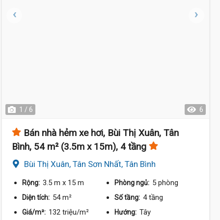
1 / 6
6
Bán nhà hẻm xe hơi, Bùi Thị Xuân, Tân
Bình, 54 m² (3.5m x 15m), 4 tầng
Bùi Thị Xuân, Tân Sơn Nhất, Tân Bình
3.5 m
x 15 m
5 phòng
Rộng:
Phòng ngủ:
54 m²
4 tầng
Diện tích:
Số tầng:
132 triệu/m²
Tây
Giá/m²:
Hướng: