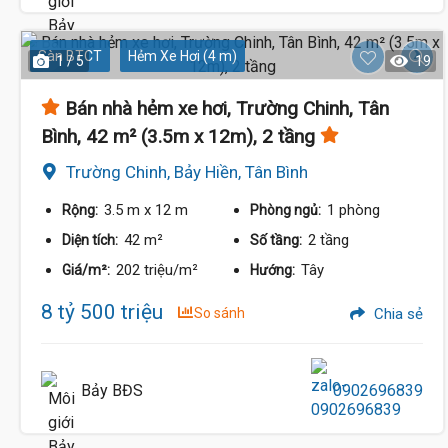
Sàn BTCT
Hẻm Xe Hơi (4 m)
1 / 5
19
8.8 Tỷ
Bán nhà hẻm xe hơi, Trường Chinh, Tân
Bình, 42 m² (3.5m x 12m), 2 tầng
Trường Chinh, Bảy Hiền, Tân Bình
3.5 m
x 12 m
1 phòng
Rộng:
Phòng ngủ:
42 m²
2 tầng
Diện tích:
Số tầng:
202 triệu/m²
Tây
Giá/m²:
Hướng:
8 tỷ 500 triệu
So sánh
Chia sẻ
Bảy BĐS
0902696839
7.5 Tỷ