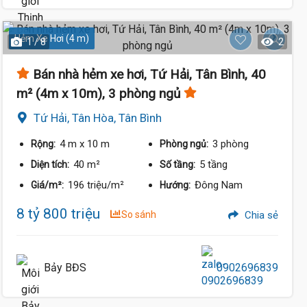
Hẻm Xe Hơi (4 m)
1 / 8
2
Bán nhà hẻm xe hơi, Tứ Hải, Tân Bình, 40
m² (4m x 10m), 3 phòng ngủ
Tứ Hải, Tân Hòa, Tân Bình
4 m
x 10 m
3 phòng
Rộng:
Phòng ngủ:
40 m²
5 tầng
Diện tích:
Số tầng:
196 triệu/m²
Đông Nam
Giá/m²:
Hướng:
8 tỷ 800 triệu
So sánh
Chia sẻ
Bảy BĐS
0902696839