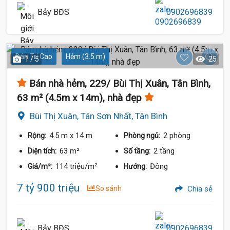
Bảy BĐS
0902696839
Dân Trí Cao
Hẻm (3.5 m)
1 / 5
25
Bán nhà hẻm, 229/ Bùi Thị Xuân, Tân Bình,
63 m² (4.5m x 14m), nhà đẹp
Bùi Thị Xuân, Tân Sơn Nhất, Tân Bình
4.5 m
x 14 m
2 phòng
Rộng:
Phòng ngủ:
63 m²
2 tầng
Diện tích:
Số tầng:
114 triệu/m²
Đông
Giá/m²:
Hướng:
7 tỷ 900 triệu
So sánh
Chia sẻ
Bảy BĐS
0902696839