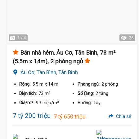
1 / 4
26
Bán nhà hẻm, Âu Cơ, Tân Bình, 73 m²
(5.5m x 14m), 2 phòng ngủ
Âu Cơ, Tân Bình, Tân Bình
5.5 m
x 14 m
2 phòng
Rộng:
Phòng ngủ:
73 m²
2 tầng
Diện tích:
Số tầng:
99 triệu/m²
Tây
Giá/m²:
Hướng:
7 tỷ 200 triệu
7 tỷ 650 triệu
Chia sẻ