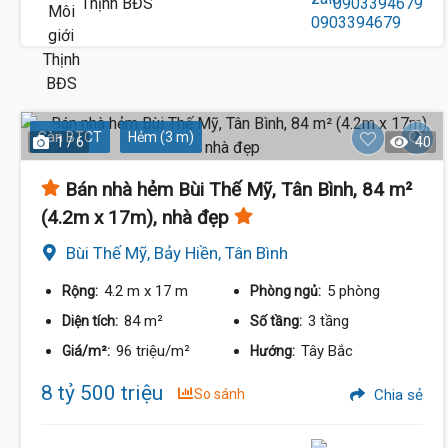
Thịnh BĐS
0903394679
Sàn BTCT
Hẻm (3 m)
1 / 6
40
Bán nhà hẻm Bùi Thế Mỹ, Tân Bình, 84 m²
(4.2m x 17m), nhà đẹp
Bùi Thế Mỹ, Bảy Hiền, Tân Bình
4.2 m
x 17 m
5 phòng
Rộng:
Phòng ngủ:
84 m²
3 tầng
Diện tích:
Số tầng:
96 triệu/m²
Tây Bắc
Giá/m²:
Hướng:
8 tỷ 500 triệu
So sánh
Chia sẻ