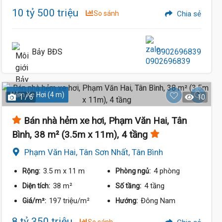
10 tỷ 500 triệu
So sánh
Chia sẻ
Bảy BĐS
0902696839
Hẻm Xe Hơi (4 m)
1 / 6
10
Bán nhà hẻm xe hơi, Phạm Văn Hai, Tân
Bình, 38 m² (3.5m x 11m), 4 tầng
Phạm Văn Hai, Tân Sơn Nhất, Tân Bình
3.5 m
x 11 m
4 phòng
Rộng:
Phòng ngủ:
38 m²
4 tầng
Diện tích:
Số tầng:
197 triệu/m²
Đông Nam
Giá/m²:
Hướng:
8 tỷ 350 triệu