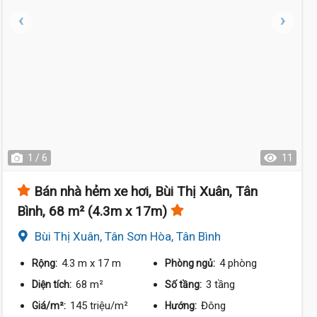
1 / 6
11
Bán nhà hẻm xe hơi, Bùi Thị Xuân, Tân
Bình, 68 m² (4.3m x 17m)
Bùi Thị Xuân, Tân Sơn Hòa, Tân Bình
4.3 m
x 17 m
4 phòng
Rộng:
Phòng ngủ:
68 m²
3 tầng
Diện tích:
Số tầng:
145 triệu/m²
Đông
Giá/m²:
Hướng: