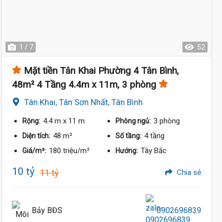
1 / 7
52
Mặt tiền Tân Khai Phường 4 Tân Bình,
48m² 4 Tầng 4.4m x 11m, 3 phòng
Tân Khai, Tân Sơn Nhất, Tân Bình
4.4 m
x 11 m
3 phòng
Rộng:
Phòng ngủ:
48 m²
4 tầng
Diện tích:
Số tầng:
180 triệu/m²
Tây Bắc
Giá/m²:
Hướng:
10 tỷ
11 tỷ
Chia sẻ
Bảy BĐS
0902696839