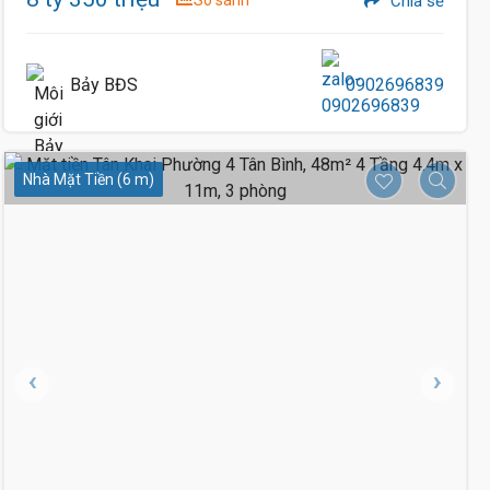
So sánh
Chia sẻ
Bảy BĐS
0902696839
Nhà Mặt Tiền (6 m)