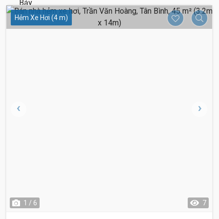
Hẻm Xe Hơi (4 m)
1 / 6
7