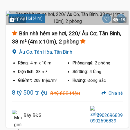
Hẻm Xe Hơi (4 m)
1 / 7
18
Bán nhà hẻm xe hơi, 220/ Âu Cơ, Tân Bình,
38 m² (4m x 10m), 2 phòng
Âu Cơ, Tân Hòa, Tân Bình
4 m
x 10 m
2 phòng
Rộng:
Phòng ngủ:
38 m²
4 tầng
Diện tích:
Số tầng:
208 triệu/m²
Đông Bắc
Giá/m²:
Hướng:
8 tỷ 500 triệu
8 tỷ 600 triệu
Chia sẻ
Bảy BĐS
0902696839