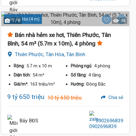
Hẻm Xe Hơi (4 m)
1 / 6
18
Bán nhà hẻm xe hơi, Thiên Phước, Tân
Bình, 54 m² (5.7m x 10m), 4 phòng
Thiên Phước, Tân Hòa, Tân Bình
5.7 m
x 10 m
4 phòng
Rộng:
Phòng ngủ:
54 m²
4 tầng
Diện tích:
Số tầng:
163 triệu/m²
Đông Bắc
Giá/m²:
Hướng:
9 tỷ 650 triệu
10 tỷ 650 triệu
Chia sẻ
Bảy BĐS
0902696839