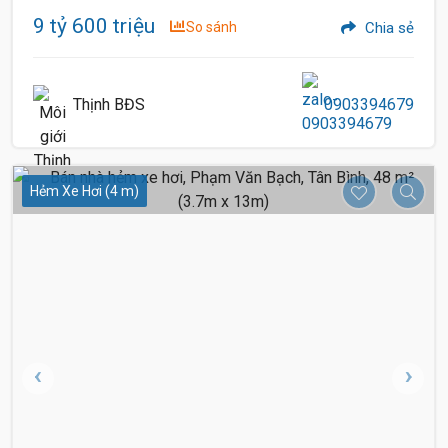
9 tỷ 600 triệu
So sánh
Chia sẻ
Thịnh BĐS
0903394679
Hẻm Xe Hơi (4 m)