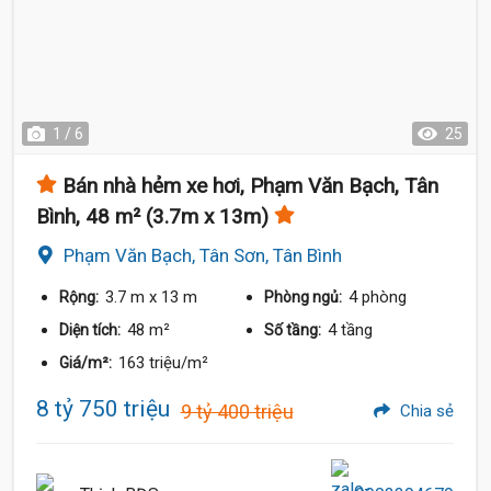
1 / 6
25
Bán nhà hẻm xe hơi, Phạm Văn Bạch, Tân
Bình, 48 m² (3.7m x 13m)
Phạm Văn Bạch, Tân Sơn, Tân Bình
3.7 m
x 13 m
4 phòng
Rộng:
Phòng ngủ:
48 m²
4 tầng
Diện tích:
Số tầng:
163 triệu/m²
Giá/m²:
8 tỷ 750 triệu
9 tỷ 400 triệu
Chia sẻ