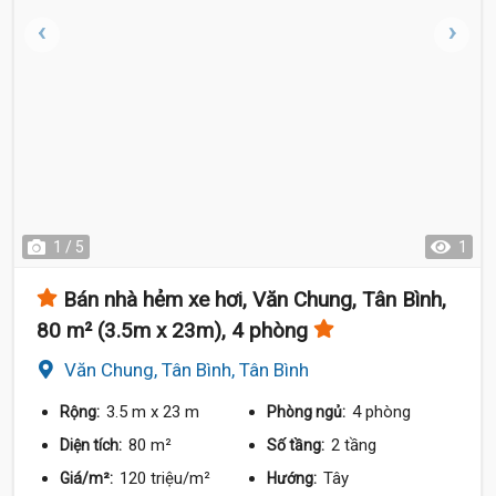
1 / 5
1
Bán nhà hẻm xe hơi, Văn Chung, Tân Bình,
80 m² (3.5m x 23m), 4 phòng
Văn Chung, Tân Bình, Tân Bình
3.5 m
x 23 m
4 phòng
Rộng:
Phòng ngủ:
80 m²
2 tầng
Diện tích:
Số tầng:
120 triệu/m²
Tây
Giá/m²:
Hướng: