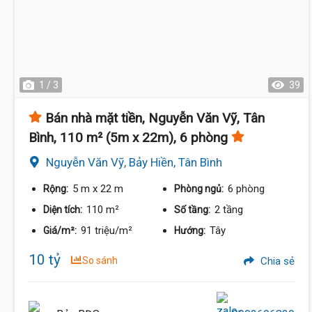
1 / 3
39
Bán nhà mặt tiền, Nguyễn Văn Vỹ, Tân
Bình, 110 m² (5m x 22m), 6 phòng
Nguyễn Văn Vỹ, Bảy Hiền, Tân Bình
5 m
x 22 m
6 phòng
Rộng:
Phòng ngủ:
110 m²
2 tầng
Diện tích:
Số tầng:
91 triệu/m²
Tây
Giá/m²:
Hướng:
10 tỷ
So sánh
Chia sẻ