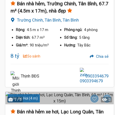
Bán nhà hẻm, Trường Chinh, Tân Bình, 67.7
m² (4.5m x 17m), nhà đẹp
Trường Chinh, Tân Bình, Tân Bình
4.5 m
x 17 m
4 phòng
Rộng:
Phòng ngủ:
67.7 m²
5 tầng
Diện tích:
Số tầng:
90 triệu/m²
Tây Bắc
Giá/m²:
Hướng:
8 tỷ
So sánh
Chia sẻ
10 Tỷ
Thịnh BĐS
0903394679
Hẻm Xe Hơi (4 m)
1 / 5
3
Bán nhà hẻm xe hơi, Lạc Long Quân, Tân