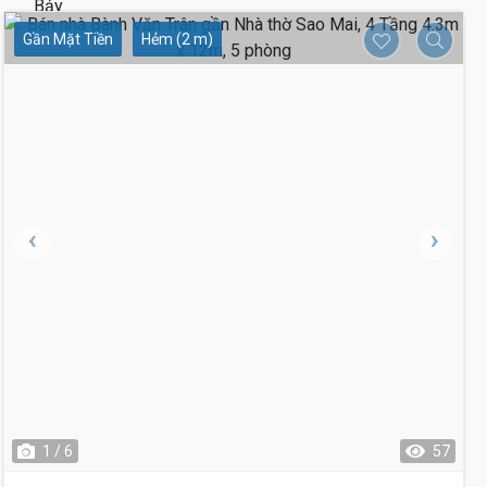
Gần Mặt Tiền
Hẻm (2 m)
1 / 6
57