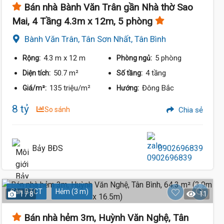
Bán nhà Bành Văn Trân gần Nhà thờ Sao
Mai, 4 Tầng 4.3m x 12m, 5 phòng
Bành Văn Trân, Tân Sơn Nhất, Tân Bình
4.3 m
x 12 m
5 phòng
Rộng:
Phòng ngủ:
50.7 m²
4 tầng
Diện tích:
Số tầng:
135 triệu/m²
Đông Bắc
Giá/m²:
Hướng:
8 tỷ
So sánh
Chia sẻ
Bảy BĐS
0902696839
8.35 Tỷ
Sàn BTCT
Hẻm (3 m)
1 / 8
11
Bán nhà hẻm 3m, Huỳnh Văn Nghệ, Tân