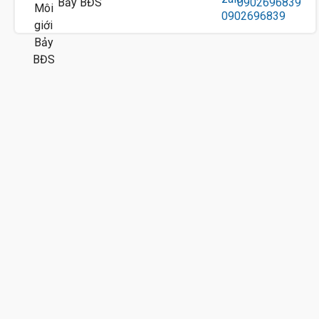
Bảy BĐS
0902696839
9 Tỷ