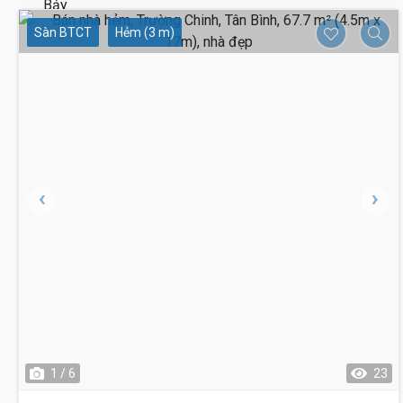
Sàn BTCT
Hẻm (3 m)
1 / 6
23