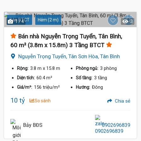
Sàn BTCT
Hẻm (2 m)
1 / 4
3
Bán nhà Nguyễn Trọng Tuyển, Tân Bình,
60 m² (3.8m x 15.8m) 3 Tầng BTCT
Nguyễn Trọng Tuyển, Tân Sơn Hòa, Tân Bình
3.8 m
x 15.8 m
3 phòng
Rộng:
Phòng ngủ:
60.4 m²
3 tầng
Diện tích:
Số tầng:
156 triệu/m²
Đông
Giá/m²:
Hướng:
10 tỷ
So sánh
Chia sẻ
Bảy BĐS
0902696839