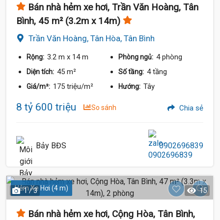
Bán nhà hẻm xe hơi, Trần Văn Hoàng, Tân
Bình, 45 m² (3.2m x 14m)
Trần Văn Hoàng, Tân Hòa, Tân Bình
3.2 m
x 14 m
4 phòng
Rộng:
Phòng ngủ:
45 m²
4 tầng
Diện tích:
Số tầng:
175 triệu/m²
Tây
Giá/m²:
Hướng:
8 tỷ 600 triệu
So sánh
Chia sẻ
Bảy BĐS
0902696839
10 Tỷ
Hẻm Xe Hơi (4 m)
1 / 3
15
Bán nhà hẻm xe hơi, Cộng Hòa, Tân Bình,