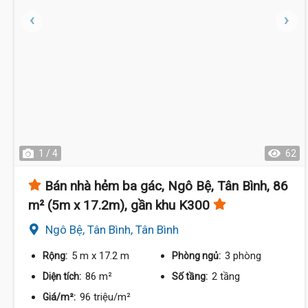
1 / 4
62
Bán nhà hẻm ba gác, Ngô Bệ, Tân Bình, 86
m² (5m x 17.2m), gần khu K300
Ngô Bệ, Tân Bình, Tân Bình
5 m
x 17.2 m
3 phòng
Rộng:
Phòng ngủ:
86 m²
2 tầng
Diện tích:
Số tầng:
96 triệu/m²
Giá/m²: