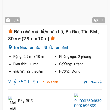
1 / 4
81
Bán nhà mặt tiền căn hộ, Ba Gia, Tân Bình,
30 m² (2.9m x 10m)
Ba Gia, Tân Sơn Nhất, Tân Bình
2.9 m
x 10 m
2 phòng
Rộng:
Phòng ngủ:
30 m²
1 tầng
Diện tích:
Số tầng:
92 triệu/m²
Đông
Giá/m²:
Hướng:
2 tỷ 750 triệu
So sánh
Chia sẻ
Bảy BĐS
0902696839