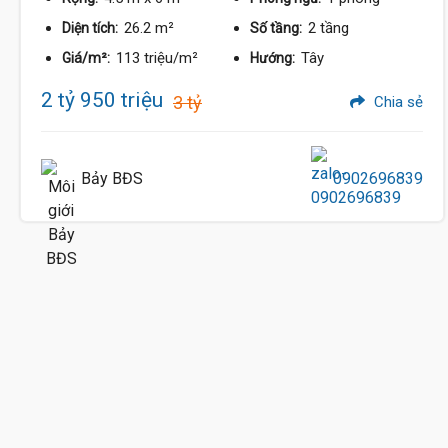
26.2 m²
2 tầng
Diện tích:
Số tầng:
113 triệu/m²
Tây
Giá/m²:
Hướng:
2 tỷ 950 triệu
3 tỷ
Chia sẻ
Bảy BĐS
0902696839