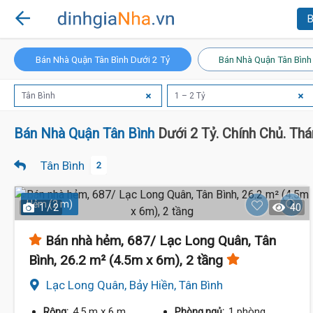
B
Bán Nhà Quận Tân Bình Dưới 2 Tỷ
Bán Nhà Quận Tân Bình
Tân Bình
1 – 2 Tỷ
Bán Nhà Quận Tân Bình
Dưới 2 Tỷ. Chính Chủ. Th
Tân Bình
2
Hẻm (2 m)
1 / 2
40
Bán nhà hẻm, 687/ Lạc Long Quân, Tân
Bình, 26.2 m² (4.5m x 6m), 2 tầng
Lạc Long Quân, Bảy Hiền, Tân Bình
4.5 m
x 6 m
1 phòng
Rộng:
Phòng ngủ: