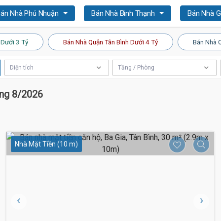
án Nhà Phú Nhuận
Bán Nhà Bình Thạnh
Bán Nhà 
 Dưới 3 Tỷ
Bán Nhà Quận Tân Bình Dưới 4 Tỷ
Bán Nhà Q
Diện tích
Tầng / Phòng
áng 8/2026
Nhà Mặt Tiền (10 m)