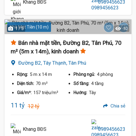
Khang BĐS
0989456623
Nhà Mặt Tiền (10 m)
1 / 5
10
Bán nhà mặt tiền, Đường B2, Tân Phú, 70
m² (5m x 14m), kinh doanh
Đường B2, Tây Thạnh, Tân Phú
5 m
x 14 m
4 phòng
Rộng:
Phòng ngủ:
70 m²
4 tầng
Diện tích:
Số tầng:
157 triệu/m²
Tây
Giá/m²:
Hướng:
11 tỷ
12 tỷ
Chia sẻ
Khang BĐS
0989456623