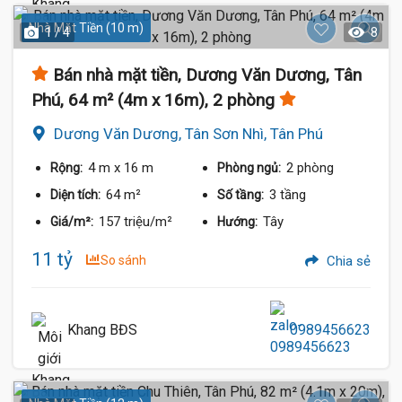
Nhà Mặt Tiền (10 m)
1 / 4
8
Bán nhà mặt tiền, Dương Văn Dương, Tân
Phú, 64 m² (4m x 16m), 2 phòng
Dương Văn Dương, Tân Sơn Nhì, Tân Phú
4 m
x 16 m
2 phòng
Rộng:
Phòng ngủ:
64 m²
3 tầng
Diện tích:
Số tầng:
157 triệu/m²
Tây
Giá/m²:
Hướng:
11 tỷ
So sánh
Chia sẻ
Khang BĐS
0989456623