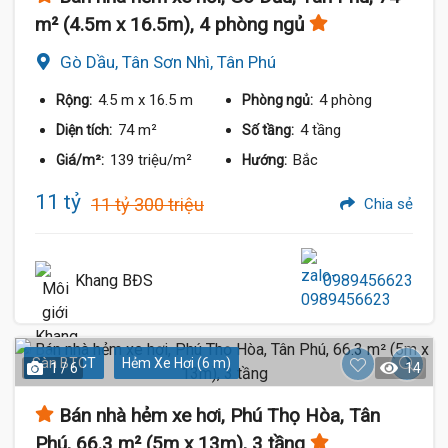
m² (4.5m x 16.5m), 4 phòng ngủ
Gò Dầu, Tân Sơn Nhì, Tân Phú
4.5 m
x 16.5 m
4 phòng
Rộng:
Phòng ngủ:
74 m²
4 tầng
Diện tích:
Số tầng:
139 triệu/m²
Bắc
Giá/m²:
Hướng:
11 tỷ
11 tỷ 300 triệu
Chia sẻ
Khang BĐS
0989456623
Sàn BTCT
Hẻm Xe Hơi (6 m)
1 / 6
14
Bán nhà hẻm xe hơi, Phú Thọ Hòa, Tân
Phú, 66.3 m² (5m x 13m), 3 tầng