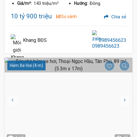
143 triệu/m²
Đông
Giá/m²:
Hướng:
10 tỷ 900 triệu
So sánh
Chia sẻ
Khang BĐS
0989456623
Hẻm Xe Hơi (4 m)