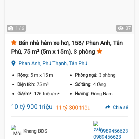
1 / 6
37
Bán nhà hẻm xe hơi, 158/ Phan Anh, Tân
Phú, 75 m² (5m x 15m), 3 phòng
Phan Anh, Phú Thạnh, Tân Phú
5 m
x 15 m
3 phòng
Rộng:
Phòng ngủ:
75 m²
4 tầng
Diện tích:
Số tầng:
126 triệu/m²
Đông Nam
Giá/m²:
Hướng:
10 tỷ 900 triệu
11 tỷ 300 triệu
Chia sẻ
Khang BĐS
0989456623