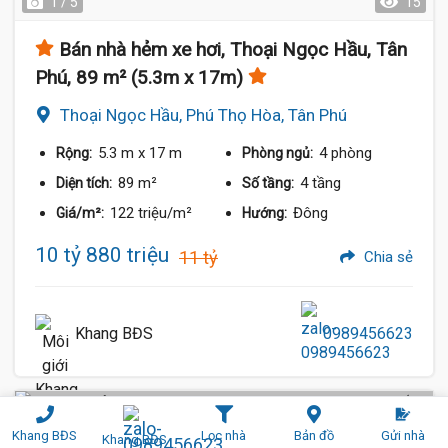
1 / 5
15
Bán nhà hẻm xe hơi, Thoại Ngọc Hầu, Tân
Phú, 89 m² (5.3m x 17m)
Thoại Ngọc Hầu, Phú Thọ Hòa, Tân Phú
5.3 m
x 17 m
4 phòng
Rộng:
Phòng ngủ:
89 m²
4 tầng
Diện tích:
Số tầng:
122 triệu/m²
Đông
Giá/m²:
Hướng:
10 tỷ 880 triệu
11 tỷ
Chia sẻ
Khang BĐS
0989456623
Hẻm Xe Hơi (4 m)
Khang BĐS
Lọc nhà
Bản đồ
Gửi nhà
Khang BĐS