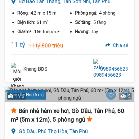
Bờ Bao Tân Thắng, Tân Sơn Nhì, Tân Phú
4.2 m
x 15 m
4 phòng
Rộng:
Phòng ngủ:
61 m²
5 tầng
Diện tích:
Số tầng:
156 triệu/m²
Tây
Giá/m²:
Hướng:
11 tỷ
11 tỷ 800 triệu
Chia sẻ
Khang BĐS
0989456623
Hẻm Xe Hơi (5 m)
1 / 6
5
Bán nhà hẻm xe hơi, Gò Dầu, Tân Phú, 60
m² (5m x 12m), 5 phòng ngủ
Gò Dầu, Phú Thọ Hòa, Tân Phú