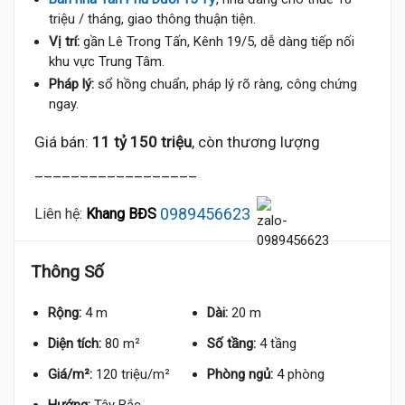
triệu / tháng, giao thông thuận tiện.
Vị trí:
gần Lê Trong Tấn, Kênh 19/5, dễ dàng tiếp nối
khu vực Trung Tâm.
Pháp lý:
sổ hồng chuẩn, pháp lý rõ ràng, công chứng
ngay.
Giá bán:
11 tỷ 150 triệu
, còn thương lượng
__________________
0989456623
Liên hệ:
Khang BĐS
Thông Số
Rộng:
4 m
Dài:
20 m
Diện tích:
80 m²
Số tầng:
4 tầng
Giá/m²:
120 triệu/m²
Phòng ngủ:
4 phòng