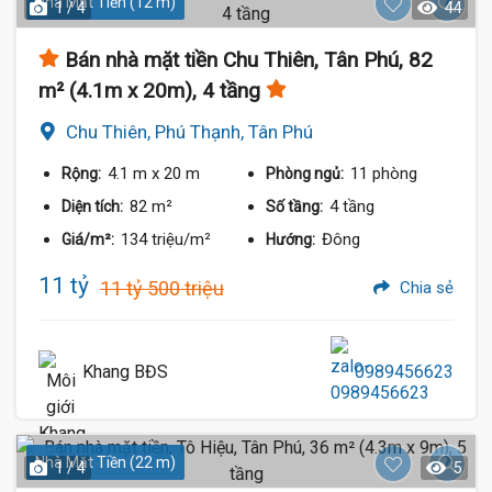
Nhà Mặt Tiền (12 m)
1 / 4
44
Bán nhà mặt tiền Chu Thiên, Tân Phú, 82
m² (4.1m x 20m), 4 tầng
Chu Thiên, Phú Thạnh, Tân Phú
4.1 m
x 20 m
11 phòng
Rộng:
Phòng ngủ:
82 m²
4 tầng
Diện tích:
Số tầng:
134 triệu/m²
Đông
Giá/m²:
Hướng:
11 tỷ
11 tỷ 500 triệu
Chia sẻ
Khang BĐS
0989456623
Nhà Mặt Tiền (22 m)
1 / 4
5