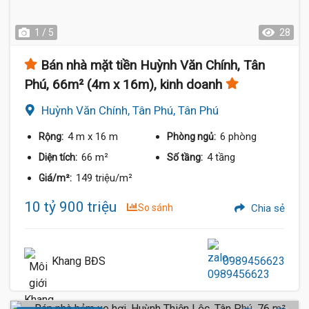
1 / 5
28
Bán nhà mặt tiền Huỳnh Văn Chính, Tân
Phú, 66m² (4m x 16m), kinh doanh
Huỳnh Văn Chính, Tân Phú, Tân Phú
4 m
x 16 m
6 phòng
Rộng:
Phòng ngủ:
66 m²
4 tầng
Diện tích:
Số tầng:
149 triệu/m²
Giá/m²:
10 tỷ 900 triệu
So sánh
Chia sẻ
Khang BĐS
0989456623