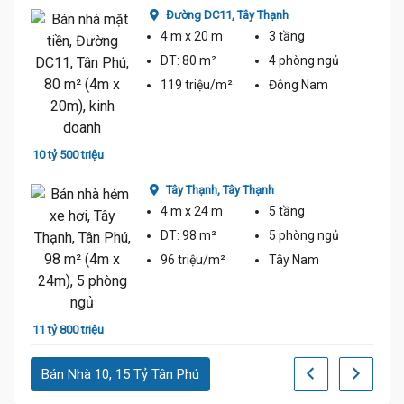
Đường DC11,
Tây Thạnh
4 m
x 20 m
3 tầng
DT:
80 m²
4 phòng
ngủ
119 triệu/m²
Đông Nam
10 tỷ 500 triệu
12 tỷ
Tây Thạnh,
Tây Thạnh
4 m
x 24 m
5 tầng
DT:
98 m²
5 phòng
ngủ
96 triệu/m²
Tây Nam
10 tỷ
11 tỷ 800 triệu
Bán Nhà 10, 15 Tỷ Tân Phú