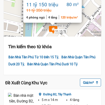
tầng
11 tỷ 150 triệu
80 m²
11 tỷ 350 triệu
4 phòng ngủ
4 tầng
120 triệu/m²
11.15 Tỷ
Tìm kiếm theo từ khóa
,
Bán Nhà Tân Phú Từ 10 Đến 15 Tỷ
Bán Nhà Quận Tân Phú
,
Dưới 20 Tỷ
Bán Nhà Quận Tân Phú Dưới 10 Tỷ
Đề Xuất Cùng Khu Vực
Giá/m²
Đường B2,
Tây Thạnh
5 m
x 14 m
4 tầng