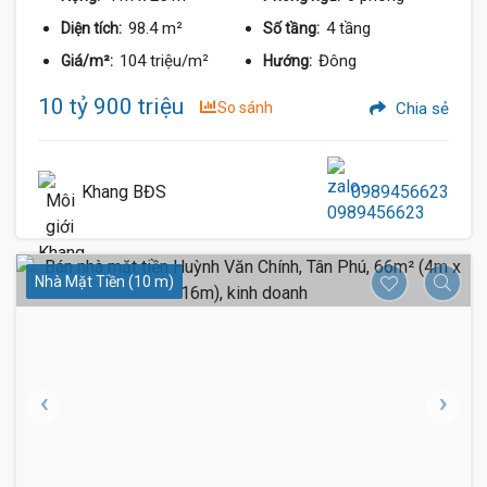
98.4 m²
4 tầng
Diện tích:
Số tầng:
104 triệu/m²
Đông
Giá/m²:
Hướng:
10 tỷ 900 triệu
So sánh
Chia sẻ
Khang BĐS
0989456623
Nhà Mặt Tiền (10 m)