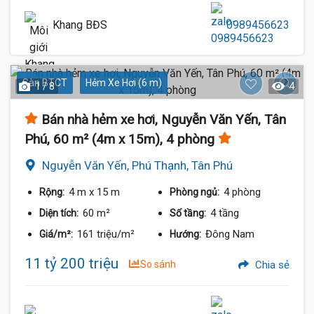
Khang BĐS
0989456623
Sàn BTCT
Hẻm Xe Hơi (6 m)
1 / 8
4
Bán nhà hẻm xe hơi, Nguyễn Văn Yến, Tân
Phú, 60 m² (4m x 15m), 4 phòng
Nguyễn Văn Yến, Phú Thạnh, Tân Phú
4 m
x 15 m
4 phòng
Rộng:
Phòng ngủ:
60 m²
4 tầng
Diện tích:
Số tầng:
161 triệu/m²
Đông Nam
Giá/m²:
Hướng:
11 tỷ 200 triệu
So sánh
Chia sẻ