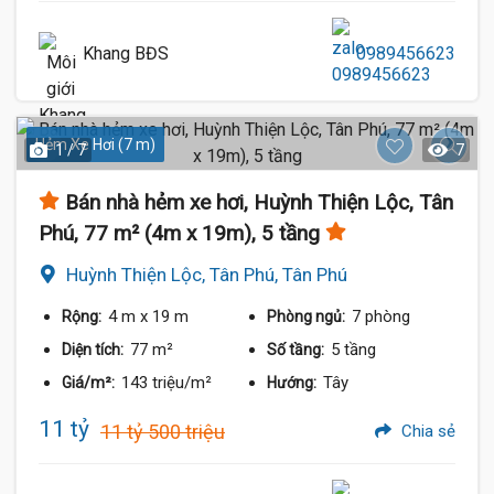
Khang BĐS
0989456623
Hẻm Xe Hơi (7 m)
1 / 7
7
Bán nhà hẻm xe hơi, Huỳnh Thiện Lộc, Tân
Phú, 77 m² (4m x 19m), 5 tầng
Huỳnh Thiện Lộc, Tân Phú, Tân Phú
4 m
x 19 m
7 phòng
Rộng:
Phòng ngủ:
77 m²
5 tầng
Diện tích:
Số tầng:
143 triệu/m²
Tây
Giá/m²:
Hướng:
11 tỷ
11 tỷ 500 triệu
Chia sẻ