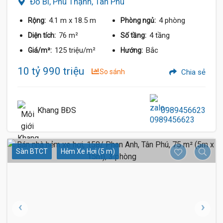
Đỗ Bí, Phú Thạnh, Tân Phú
4.1 m
x 18.5 m
4 phòng
Rộng:
Phòng ngủ:
76 m²
4 tầng
Diện tích:
Số tầng:
125 triệu/m²
Bắc
Giá/m²:
Hướng:
10 tỷ 990 triệu
So sánh
Chia sẻ
Khang BĐS
0989456623
Sàn BTCT
Hẻm Xe Hơi (5 m)