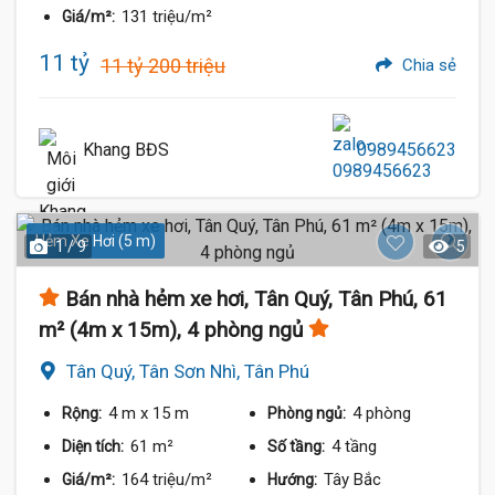
131 triệu/m²
Giá/m²:
11 tỷ
11 tỷ 200 triệu
Chia sẻ
Khang BĐS
0989456623
Hẻm Xe Hơi (5 m)
1 / 9
5
Bán nhà hẻm xe hơi, Tân Quý, Tân Phú, 61
m² (4m x 15m), 4 phòng ngủ
Tân Quý, Tân Sơn Nhì, Tân Phú
4 m
x 15 m
4 phòng
Rộng:
Phòng ngủ:
61 m²
4 tầng
Diện tích:
Số tầng:
164 triệu/m²
Tây Bắc
Giá/m²:
Hướng: