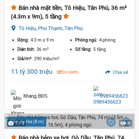
Bán nhà mặt tiền, Tô Hiệu, Tân Phú, 36 m²
(4.3m x 9m), 5 tầng
Tô Hiệu, Phú Thạnh, Tân Phú
4.3 m
x 9 m
4 phòng
Rộng:
Phòng ngủ:
36 m²
5 tầng
Diện tích:
Số tầng:
290 triệu/m²
Giá/m²:
11 tỷ 300 triệu
So sánh
Chia sẻ
Khang BĐS
0989456623
Hẻm Xe Hơi (8 m)
1 / 3
8
Bán nhà hẻm xe hơi, Gò Dầu, Tân Phú, 74