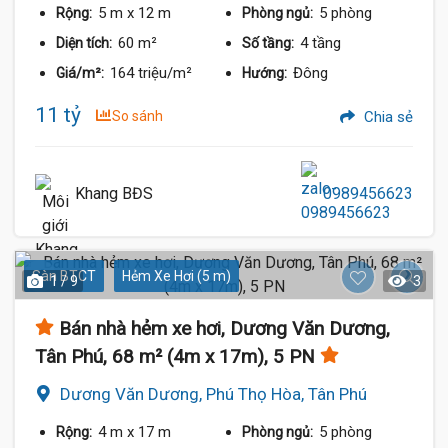
5 m
x 12 m
5 phòng
Rộng:
Phòng ngủ:
60 m²
4 tầng
Diện tích:
Số tầng:
164 triệu/m²
Đông
Giá/m²:
Hướng:
11 tỷ
So sánh
Chia sẻ
Khang BĐS
0989456623
Sàn BTCT
Hẻm Xe Hơi (5 m)
1 / 9
3
Bán nhà hẻm xe hơi, Dương Văn Dương,
Tân Phú, 68 m² (4m x 17m), 5 PN
Dương Văn Dương, Phú Thọ Hòa, Tân Phú
4 m
x 17 m
5 phòng
Rộng:
Phòng ngủ: