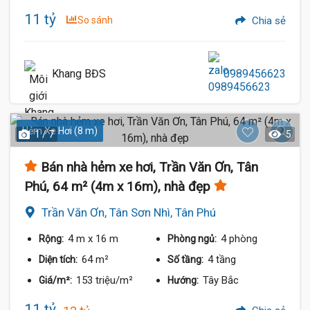
11 tỷ
So sánh
Chia sẻ
Khang BĐS
0989456623
Hẻm Xe Hơi (8 m)
1 / 7
5
Bán nhà hẻm xe hơi, Trần Văn Ơn, Tân
Phú, 64 m² (4m x 16m), nhà đẹp
Trần Văn Ơn, Tân Sơn Nhì, Tân Phú
4 m
x 16 m
4 phòng
Rộng:
Phòng ngủ:
64 m²
4 tầng
Diện tích:
Số tầng:
153 triệu/m²
Tây Bắc
Giá/m²:
Hướng:
11 tỷ