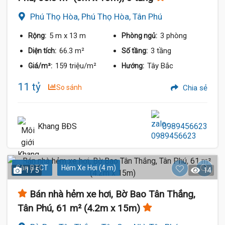
Phú Thọ Hòa, Phú Thọ Hòa, Tân Phú
5 m
x 13 m
3 phòng
Rộng:
Phòng ngủ:
66.3 m²
3 tầng
Diện tích:
Số tầng:
159 triệu/m²
Tây Bắc
Giá/m²:
Hướng:
11 tỷ
So sánh
Chia sẻ
Khang BĐS
0989456623
Sàn BTCT
Hẻm Xe Hơi (4 m)
1 / 5
14
Bán nhà hẻm xe hơi, Bờ Bao Tân Thắng,
Tân Phú, 61 m² (4.2m x 15m)