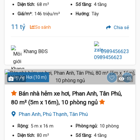
68 m²
4 tầng
Diện tích:
Số tầng:
146 triệu/m²
Tây
Giá/m²:
Hướng:
11 tỷ
So sánh
Chia sẻ
Khang BĐS
0989456623
Hẻm Xe Hơi (10 m)
1 / 5
15
Bán nhà hẻm xe hơi, Phan Anh, Tân Phú,
80 m² (5m x 16m), 10 phòng ngủ
Phan Anh, Phú Thạnh, Tân Phú
5 m
x 16 m
10 phòng
Rộng:
Phòng ngủ:
80 m²
4 tầng
Diện tích:
Số tầng: