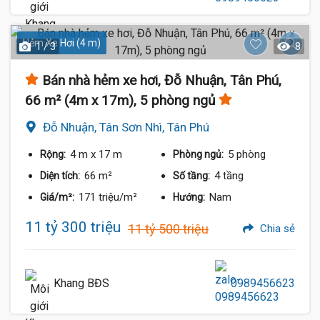
Hẻm Xe Hơi (4 m)
1 / 3
8
Bán nhà hẻm xe hơi, Đỗ Nhuận, Tân Phú,
66 m² (4m x 17m), 5 phòng ngủ
Đỗ Nhuận, Tân Sơn Nhì, Tân Phú
4 m
x 17 m
5 phòng
Rộng:
Phòng ngủ:
66 m²
4 tầng
Diện tích:
Số tầng:
171 triệu/m²
Nam
Giá/m²:
Hướng:
11 tỷ 300 triệu
11 tỷ 500 triệu
Chia sẻ
Khang BĐS
0989456623