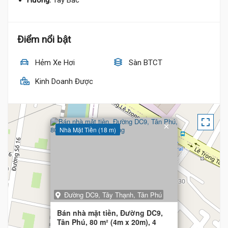
Hướng:
Tây Bắc
Điểm nổi bật
Hẻm Xe Hơi
Sàn BTCT
Kinh Doanh Được
×
Nhà Mặt Tiền (18 m)
Đường DC9, Tây Thạnh, Tân Phú
Bán nhà mặt tiền, Đường DC9,
Tân Phú, 80 m² (4m x 20m), 4