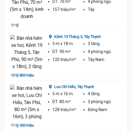
DT:
70 m²
4 phòng
ngủ
157 triệu/m²
Tây
11 tỷ
10 tỷ 
Kênh 19 Tháng 5,
Tây Thạnh
5 m
x 18 m
3 tầng
DT:
90 m²
4 phòng
ngủ
120 triệu/m²
Tây Nam
10 tỷ 800 triệu
10 tỷ 
Lưu Chí Hiếu,
Tây Thạnh
5 m
x 16 m
4 tầng
DT:
80 m²
3 phòng
ngủ
ủ
128 triệu/m²
Đông Nam
11 tỷ 500 triệu
11 tỷ 