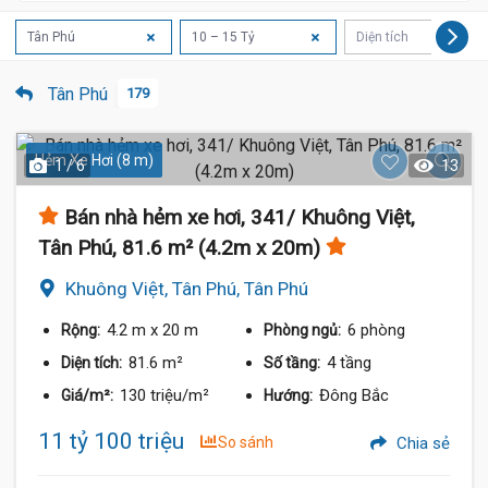
Tân Phú
10 – 15 Tỷ
Diện tích
Tân Phú
179
Hẻm Xe Hơi (8 m)
1 / 6
13
Bán nhà hẻm xe hơi, 341/ Khuông Việt,
Tân Phú, 81.6 m² (4.2m x 20m)
Khuông Việt, Tân Phú, Tân Phú
4.2 m
x 20 m
6 phòng
Rộng:
Phòng ngủ:
81.6 m²
4 tầng
Diện tích:
Số tầng:
130 triệu/m²
Đông Bắc
Giá/m²:
Hướng:
11 tỷ 100 triệu
So sánh
Chia sẻ