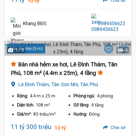
12 tỷ
Chia sẻ
Khang BĐS
0989456623
Hẻm Xe Hơi (5 m)
1 / 3
4
Bán nhà hẻm xe hơi, Lê Đình Thám, Tân
Phú, 108 m² (4.4m x 25m), 4 tầng
Lê Đình Thám, Tân Sơn Nhì, Tân Phú
4.4 m
x 25 m
4 phòng
Rộng:
Phòng ngủ:
108 m²
4 tầng
Diện tích:
Số tầng:
85 triệu/m²
Đông
Giá/m²:
Hướng:
11 tỷ 300 triệu
12 tỷ
Chia sẻ