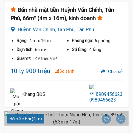
Bán nhà mặt tiền Huỳnh Văn Chính, Tân
Phú, 66m² (4m x 16m), kinh doanh
Huỳnh Văn Chính, Tân Phú, Tân Phú
4 m
x 16 m
6 phòng
Rộng:
Phòng ngủ:
66 m²
4 tầng
Diện tích:
Số tầng:
149 triệu/m²
Giá/m²:
10 tỷ 900 triệu
So sánh
Chia sẻ
Khang BĐS
0989456623
Hẻm Xe Hơi (4 m)