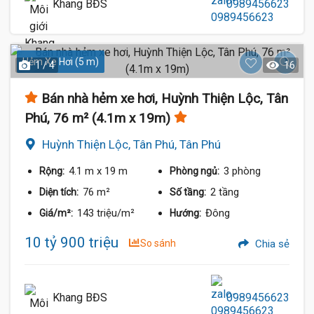
Khang BĐS
0989456623
Hẻm Xe Hơi (5 m)
1 / 4
16
Bán nhà hẻm xe hơi, Huỳnh Thiện Lộc, Tân
Phú, 76 m² (4.1m x 19m)
Huỳnh Thiện Lộc, Tân Phú, Tân Phú
4.1 m
x 19 m
3 phòng
Rộng:
Phòng ngủ:
76 m²
2 tầng
Diện tích:
Số tầng:
143 triệu/m²
Đông
Giá/m²:
Hướng:
10 tỷ 900 triệu
So sánh
Chia sẻ
Khang BĐS
0989456623