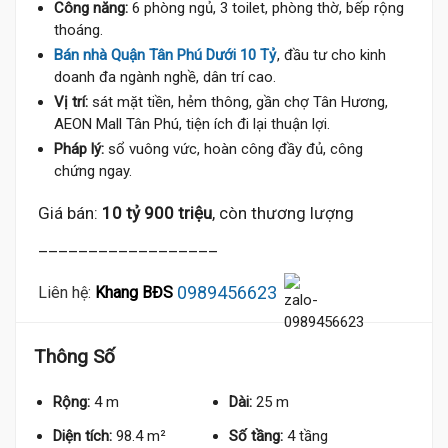
Công năng:
6 phòng ngủ, 3 toilet, phòng thờ, bếp rộng
thoáng.
Bán nhà Quận Tân Phú Dưới 10 Tỷ
, đầu tư cho kinh
doanh đa ngành nghề, dân trí cao.
Vị trí:
sát mặt tiền, hẻm thông, gần chợ Tân Hương,
AEON Mall Tân Phú, tiện ích đi lại thuận lợi.
Pháp lý:
sổ vuông vức, hoàn công đầy đủ, công
chứng ngay.
Giá bán:
10 tỷ 900 triệu
, còn thương lượng
__________________
0989456623
Liên hệ:
Khang BĐS
Thông Số
Rộng:
4 m
Dài:
25 m
Diện tích:
98.4 m²
Số tầng:
4 tầng