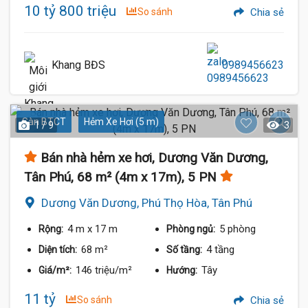
10 tỷ 800 triệu
So sánh
Chia sẻ
Khang BĐS
0989456623
Sàn BTCT
Hẻm Xe Hơi (5 m)
1 / 9
3
Bán nhà hẻm xe hơi, Dương Văn Dương,
Tân Phú, 68 m² (4m x 17m), 5 PN
Dương Văn Dương, Phú Thọ Hòa, Tân Phú
4 m
x 17 m
5 phòng
Rộng:
Phòng ngủ:
68 m²
4 tầng
Diện tích:
Số tầng:
146 triệu/m²
Tây
Giá/m²:
Hướng:
11 tỷ
So sánh
Chia sẻ