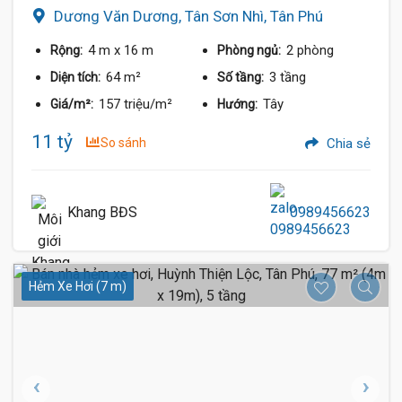
Dương Văn Dương, Tân Sơn Nhì, Tân Phú
4 m
x 16 m
2 phòng
Rộng:
Phòng ngủ:
64 m²
3 tầng
Diện tích:
Số tầng:
157 triệu/m²
Tây
Giá/m²:
Hướng:
11 tỷ
So sánh
Chia sẻ
Khang BĐS
0989456623
Hẻm Xe Hơi (7 m)