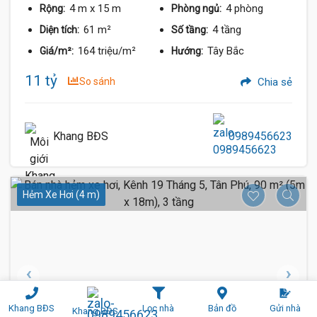
4 m
x 15 m
4 phòng
Rộng:
Phòng ngủ:
61 m²
4 tầng
Diện tích:
Số tầng:
164 triệu/m²
Tây Bắc
Giá/m²:
Hướng:
11 tỷ
So sánh
Chia sẻ
Khang BĐS
0989456623
Hẻm Xe Hơi (4 m)
Khang BĐS
Lọc nhà
Bản đồ
Gửi nhà
Khang BĐS