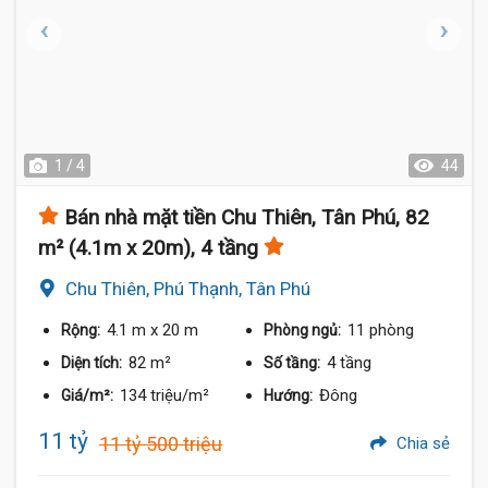
1 / 4
44
Bán nhà mặt tiền Chu Thiên, Tân Phú, 82
m² (4.1m x 20m), 4 tầng
Chu Thiên, Phú Thạnh, Tân Phú
4.1 m
x 20 m
11 phòng
Rộng:
Phòng ngủ:
82 m²
4 tầng
Diện tích:
Số tầng:
134 triệu/m²
Đông
Giá/m²:
Hướng:
11 tỷ
11 tỷ 500 triệu
Chia sẻ