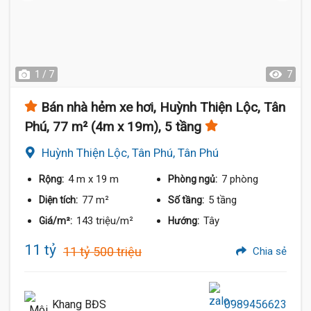
1 / 7
7
Bán nhà hẻm xe hơi, Huỳnh Thiện Lộc, Tân
Phú, 77 m² (4m x 19m), 5 tầng
Huỳnh Thiện Lộc, Tân Phú, Tân Phú
4 m
x 19 m
7 phòng
Rộng:
Phòng ngủ:
77 m²
5 tầng
Diện tích:
Số tầng:
143 triệu/m²
Tây
Giá/m²:
Hướng:
11 tỷ
11 tỷ 500 triệu
Chia sẻ
Khang BĐS
0989456623