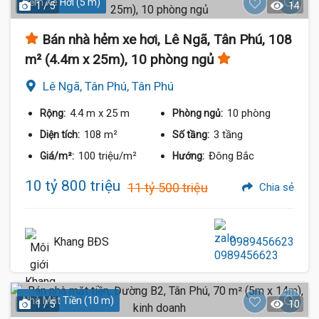
Hẻm Xe Hơi (5 m)
1 / 5
14
Bán nhà hẻm xe hơi, Lê Ngã, Tân Phú, 108
m² (4.4m x 25m), 10 phòng ngủ
Lê Ngã, Tân Phú, Tân Phú
4.4 m
x 25 m
10 phòng
Rộng:
Phòng ngủ:
108 m²
3 tầng
Diện tích:
Số tầng:
100 triệu/m²
Đông Bắc
Giá/m²:
Hướng:
10 tỷ 800 triệu
11 tỷ 500 triệu
Chia sẻ
Khang BĐS
0989456623
Nhà Mặt Tiền (10 m)
1 / 5
10