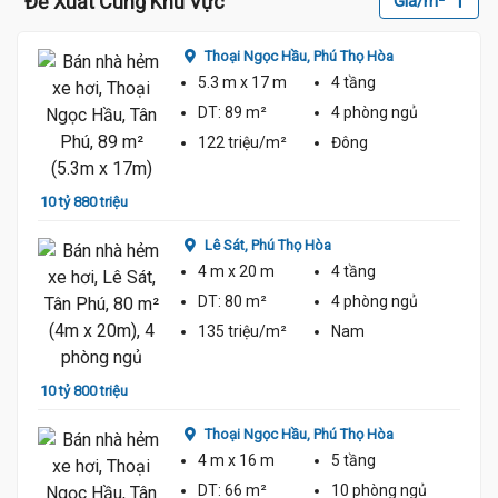
Đề Xuất Cùng Khu Vực
Giá/m²
Thoại Ngọc Hầu,
Phú Thọ Hòa
5.3 m
x 17 m
4 tầng
DT:
89 m²
4 phòng
ngủ
122 triệu/m²
Đông
10 tỷ 880 triệu
10 tỷ 
Lê Sát,
Phú Thọ Hòa
4 m
x 20 m
4 tầng
DT:
80 m²
4 phòng
ngủ
135 triệu/m²
Nam
10 tỷ 800 triệu
10 tỷ 
Thoại Ngọc Hầu,
Phú Thọ Hòa
4 m
x 16 m
5 tầng
DT:
66 m²
10 phòng
ngủ