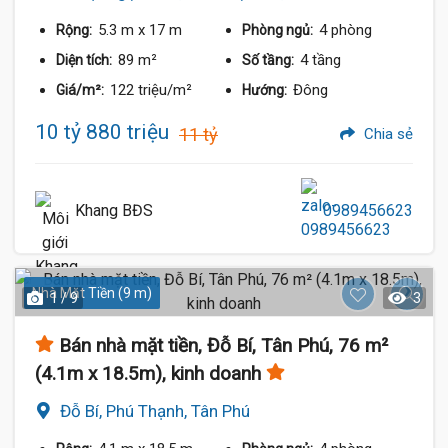
5.3 m
x 17 m
4 phòng
Rộng:
Phòng ngủ:
89 m²
4 tầng
Diện tích:
Số tầng:
122 triệu/m²
Đông
Giá/m²:
Hướng:
10 tỷ 880 triệu
11 tỷ
Chia sẻ
Khang BĐS
0989456623
Nhà Mặt Tiền (9 m)
1 / 9
3
Bán nhà mặt tiền, Đỗ Bí, Tân Phú, 76 m²
(4.1m x 18.5m), kinh doanh
Đỗ Bí, Phú Thạnh, Tân Phú