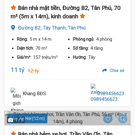
Bán nhà mặt tiền, Đường B2, Tân Phú, 70
m² (5m x 14m), kinh doanh
Đường B2, Tây Thạnh, Tân Phú
5 m
x 14 m
4 phòng
Rộng:
Phòng ngủ:
70 m²
4 tầng
Diện tích:
Số tầng:
157 triệu/m²
Tây
Giá/m²:
Hướng:
11 tỷ
12 tỷ
Chia sẻ
Khang BĐS
0989456623
Hẻm Xe Hơi (12 m)
1 / 5
Bán nhà hẻm xe hơi, Trần Văn Ơn, Tân