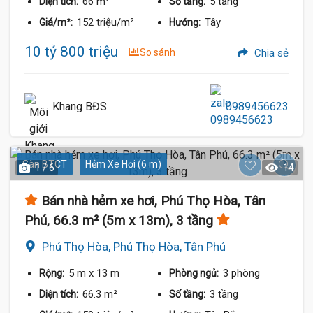
66 m²
5 tầng
Diện tích:
Số tầng:
152 triệu/m²
Tây
Giá/m²:
Hướng:
10 tỷ 800 triệu
So sánh
Chia sẻ
Khang BĐS
0989456623
Sàn BTCT
Hẻm Xe Hơi (6 m)
1 / 6
14
Bán nhà hẻm xe hơi, Phú Thọ Hòa, Tân
Phú, 66.3 m² (5m x 13m), 3 tầng
Phú Thọ Hòa, Phú Thọ Hòa, Tân Phú
5 m
x 13 m
3 phòng
Rộng:
Phòng ngủ:
66.3 m²
3 tầng
Diện tích:
Số tầng: