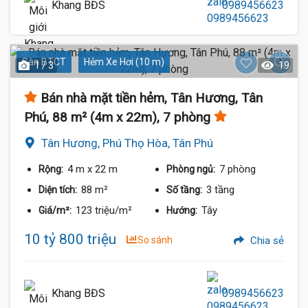
Khang BĐS
0989456623
Sàn BTCT
Hẻm Xe Hơi (10 m)
1 / 3
19
Bán nhà mặt tiền hẻm, Tân Hương, Tân
Phú, 88 m² (4m x 22m), 7 phòng
Tân Hương, Phú Thọ Hòa, Tân Phú
4 m
x 22 m
7 phòng
Rộng:
Phòng ngủ:
88 m²
3 tầng
Diện tích:
Số tầng:
123 triệu/m²
Tây
Giá/m²:
Hướng:
10 tỷ 800 triệu
So sánh
Chia sẻ
Khang BĐS
0989456623