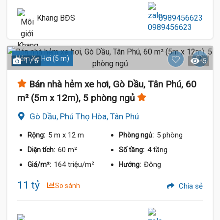
Khang BĐS
0989456623
Hẻm Xe Hơi (5 m)
1 / 6
5
Bán nhà hẻm xe hơi, Gò Dầu, Tân Phú, 60
m² (5m x 12m), 5 phòng ngủ
Gò Dầu, Phú Thọ Hòa, Tân Phú
5 m
x 12 m
5 phòng
Rộng:
Phòng ngủ:
60 m²
4 tầng
Diện tích:
Số tầng:
164 triệu/m²
Đông
Giá/m²:
Hướng:
11 tỷ
So sánh
Chia sẻ