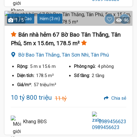
Dân Trí Cao
Hẻm (3 m)
1 / 5
96
Bán nhà hẻm 67 Bờ Bao Tân Thắng, Tân
Phú, 5m x 15.6m, 178.5 m²
Bờ Bao Tân Thắng, Tân Sơn Nhì, Tân Phú
5 m
x 15.6 m
4 phòng
Rộng:
Phòng ngủ:
178.5 m²
2 tầng
Diện tích:
Số tầng:
57 triệu/m²
Giá/m²:
10 tỷ 800 triệu
11 tỷ
Chia sẻ
Khang BĐS
0989456623