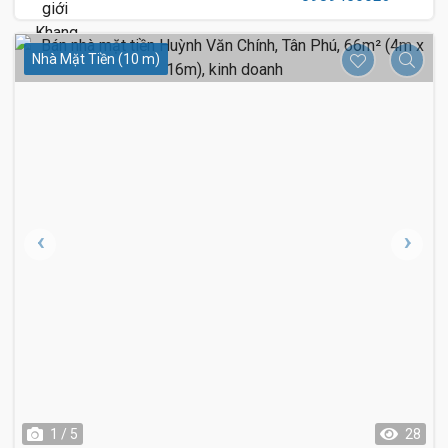
Nhà Mặt Tiền (10 m)
1 / 5
28