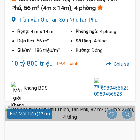
Phú, 56 m² (4m x 14m), 4 phòng
Trần Văn Ơn, Tân Sơn Nhì, Tân Phú
4 m
x 14 m
4 phòng
Rộng:
Phòng ngủ:
56 m²
4 tầng
Diện tích:
Số tầng:
186 triệu/m²
Đông
Giá/m²:
Hướng:
10 tỷ 800 triệu
So sánh
Chia sẻ
Khang BĐS
0989456623
Nhà Mặt Tiền (12 m)