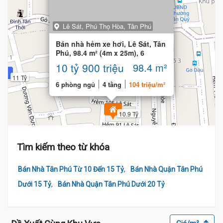
Lê Sát, Phú Thọ Hòa, Tân Phú
10.8 Tỷ
Bán nhà hẻm xe hơi, Lê Sát, Tân
Phú, 98.4 m² (4m x 25m), 6
phòng ngủ
10 tỷ 900 triệu
98.4 m²
11 Tỷ
11 Tỷ
6 phòng ngủ
4 tầng
104 triệu/m²
10.9 Tỷ
Tìm kiếm theo từ khóa
,
Bán Nhà Tân Phú Từ 10 Đến 15 Tỷ
Bán Nhà Quận Tân Phú
,
Dưới 15 Tỷ
Bán Nhà Quận Tân Phú Dưới 20 Tỷ
10.8 Tỷ