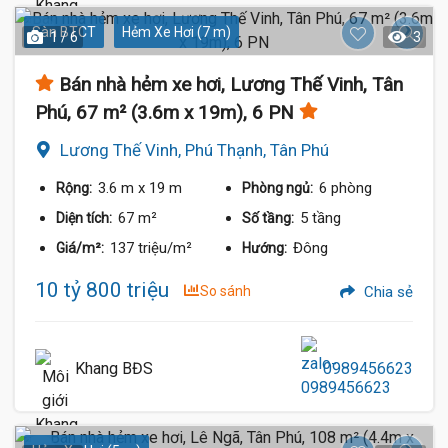
Sàn BTCT
Hẻm Xe Hơi (7 m)
1 / 6
3
Bán nhà hẻm xe hơi, Lương Thế Vinh, Tân
Phú, 67 m² (3.6m x 19m), 6 PN
Lương Thế Vinh, Phú Thạnh, Tân Phú
3.6 m
x 19 m
6 phòng
Rộng:
Phòng ngủ:
67 m²
5 tầng
Diện tích:
Số tầng:
137 triệu/m²
Đông
Giá/m²:
Hướng:
10 tỷ 800 triệu
So sánh
Chia sẻ
Khang BĐS
0989456623