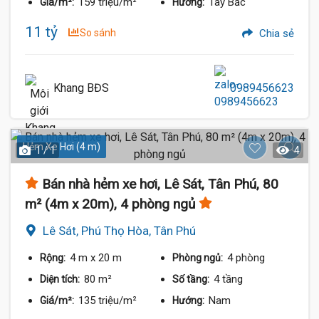
159 triệu/m²
Tây Bắc
Giá/m²:
Hướng:
11 tỷ
So sánh
Chia sẻ
Khang BĐS
0989456623
Hẻm Xe Hơi (4 m)
1 / 1
4
Bán nhà hẻm xe hơi, Lê Sát, Tân Phú, 80
m² (4m x 20m), 4 phòng ngủ
Lê Sát, Phú Thọ Hòa, Tân Phú
4 m
x 20 m
4 phòng
Rộng:
Phòng ngủ:
80 m²
4 tầng
Diện tích:
Số tầng:
135 triệu/m²
Nam
Giá/m²:
Hướng: