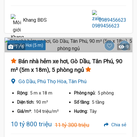
Khang BĐS
0989456623
Hẻm Xe Hơi (5 m)
1 / 6
9
Bán nhà hẻm xe hơi, Gò Dầu, Tân Phú, 90
m² (5m x 18m), 5 phòng ngủ
Gò Dầu, Phú Thọ Hòa, Tân Phú
5 m
x 18 m
5 phòng
Rộng:
Phòng ngủ:
90 m²
5 tầng
Diện tích:
Số tầng:
104 triệu/m²
Tây
Giá/m²:
Hướng:
10 tỷ 800 triệu
11 tỷ 300 triệu
Chia sẻ