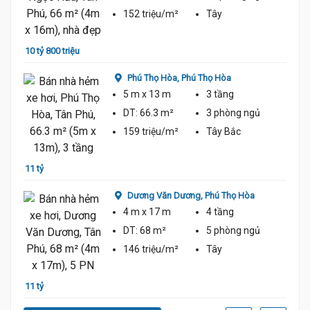
152 triệu/m²
Tây
10 tỷ 800 triệu
10 tỷ 
Phú Thọ Hòa,
Phú Thọ Hòa
5 m
x 13 m
3 tầng
DT:
66.3 m²
3 phòng
ngủ
159 triệu/m²
Tây Bắc
11 tỷ
10 tỷ 
Dương Văn Dương,
Phú Thọ Hòa
4 m
x 17 m
4 tầng
DT:
68 m²
5 phòng
ngủ
146 triệu/m²
Tây
11 tỷ
11 tỷ 