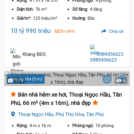
4.1 m
x 18.5 m
4 phòng
Rộng:
Phòng ngủ:
76 m²
4 tầng
Diện tích:
Số tầng:
125 triệu/m²
Bắc
Giá/m²:
Hướng:
10 tỷ 990 triệu
So sánh
Chia sẻ
Khang BĐS
0989456623
Hẻm Xe Hơi (5 m)
1 / 6
6
Bán nhà hẻm xe hơi, Thoại Ngọc Hầu, Tân
Phú, 66 m² (4m x 16m), nhà đẹp
Thoại Ngọc Hầu, Phú Thọ Hòa, Tân Phú
4 m
x 16 m
10 phòng
Rộng:
Phòng ngủ: