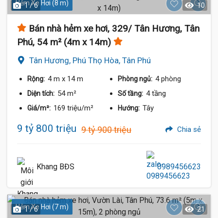
Hẻm Xe Hơi (8 m)
1 / 6
10
Bán nhà hẻm xe hơi, 329/ Tân Hương, Tân
Phú, 54 m² (4m x 14m)
Tân Hương, Phú Thọ Hòa, Tân Phú
4 m
x 14 m
4 phòng
Rộng:
Phòng ngủ:
54 m²
4 tầng
Diện tích:
Số tầng:
169 triệu/m²
Tây
Giá/m²:
Hướng:
9 tỷ 800 triệu
9 tỷ 900 triệu
Chia sẻ
Khang BĐS
0989456623
Hẻm Xe Hơi (7 m)
1 / 6
21