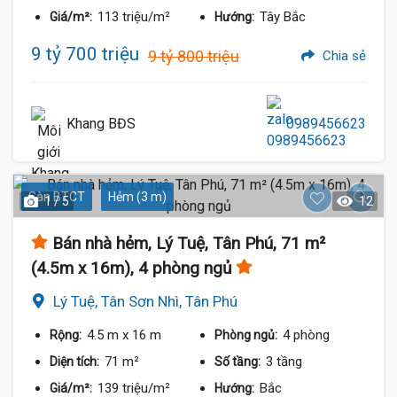
113 triệu/m²
Tây Bắc
Giá/m²:
Hướng:
9 tỷ 700 triệu
9 tỷ 800 triệu
Chia sẻ
Khang BĐS
0989456623
Sàn BTCT
Hẻm (3 m)
1 / 5
12
Bán nhà hẻm, Lý Tuệ, Tân Phú, 71 m²
(4.5m x 16m), 4 phòng ngủ
Lý Tuệ, Tân Sơn Nhì, Tân Phú
4.5 m
x 16 m
4 phòng
Rộng:
Phòng ngủ:
71 m²
3 tầng
Diện tích:
Số tầng:
139 triệu/m²
Bắc
Giá/m²:
Hướng: