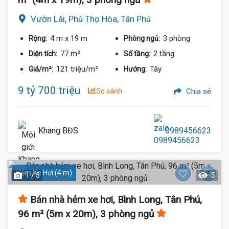
Vườn Lài, Phú Thọ Hòa, Tân Phú
4 m
x 19 m
3 phòng
Rộng:
Phòng ngủ:
77 m²
2 tầng
Diện tích:
Số tầng:
121 triệu/m²
Tây
Giá/m²:
Hướng:
9 tỷ 700 triệu
So sánh
Chia sẻ
Khang BĐS
0989456623
Hẻm Xe Hơi (4 m)
1 / 5
5
Bán nhà hẻm xe hơi, Bình Long, Tân Phú,
96 m² (5m x 20m), 3 phòng ngủ