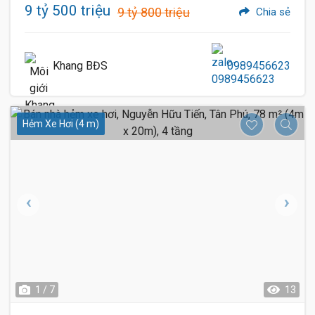
9 tỷ 500 triệu
9 tỷ 800 triệu
Chia sẻ
Khang BĐS
0989456623
Hẻm Xe Hơi (4 m)
1 / 7
13