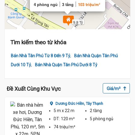
4 phòng ngủ
3 tầng
103 triệu/m²
9.8 Tỷ
Tìm kiếm theo từ khóa
,
Bán Nhà Tân Phú Từ 8 Đến 9 Tỷ
Bán Nhà Quận Tân Phú
,
Dưới 10 Tỷ
Bán Nhà Quận Tân Phú Dưới 8 Tỷ
Đề Xuất Cùng Khu Vực
Giá/m²
Dương Đức Hiền,
Tây Thạnh
5 m
x 22 m
2 tầng
DT:
120 m²
5 phòng
ngủ
74 triệu/m²