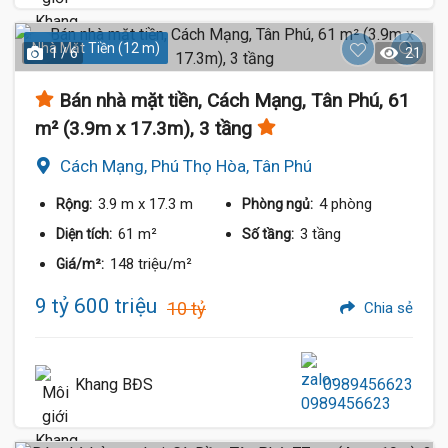
Nhà Mặt Tiền (12 m)
1 / 6
21
Bán nhà mặt tiền, Cách Mạng, Tân Phú, 61
m² (3.9m x 17.3m), 3 tầng
Cách Mạng, Phú Thọ Hòa, Tân Phú
3.9 m
x 17.3 m
4 phòng
Rộng:
Phòng ngủ:
61 m²
3 tầng
Diện tích:
Số tầng:
148 triệu/m²
Giá/m²:
9 tỷ 600 triệu
10 tỷ
Chia sẻ
Khang BĐS
0989456623