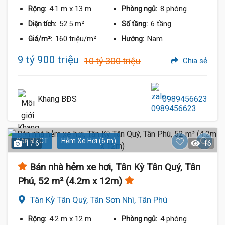
4.1 m
x 13 m
8 phòng
Rộng:
Phòng ngủ:
52.5 m²
6 tầng
Diện tích:
Số tầng:
160 triệu/m²
Nam
Giá/m²:
Hướng:
9 tỷ 900 triệu
10 tỷ 300 triệu
Chia sẻ
Khang BĐS
0989456623
Sàn BTCT
Hẻm Xe Hơi (6 m)
1 / 6
16
Bán nhà hẻm xe hơi, Tân Kỳ Tân Quý, Tân
Phú, 52 m² (4.2m x 12m)
Tân Kỳ Tân Quý, Tân Sơn Nhì, Tân Phú
4.2 m
x 12 m
4 phòng
Rộng:
Phòng ngủ: