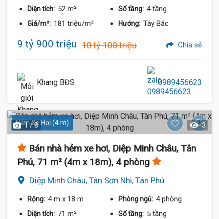
52 m²
4 tầng
Diện tích:
Số tầng:
181 triệu/m²
Tây Bắc
Giá/m²:
Hướng:
9 tỷ 900 triệu
10 tỷ 100 triệu
Chia sẻ
Khang BĐS
0989456623
Hẻm Xe Hơi (4 m)
1 / 8
3
Bán nhà hẻm xe hơi, Diệp Minh Châu, Tân
Phú, 71 m² (4m x 18m), 4 phòng
Diệp Minh Châu, Tân Sơn Nhì, Tân Phú
4 m
x 18 m
4 phòng
Rộng:
Phòng ngủ:
71 m²
5 tầng
Diện tích:
Số tầng: