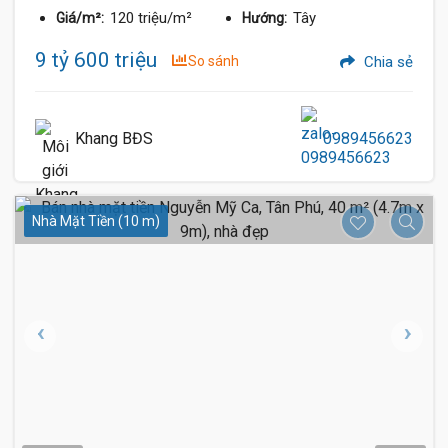
120 triệu/m²
Tây
Giá/m²:
Hướng:
9 tỷ 600 triệu
So sánh
Chia sẻ
Khang BĐS
0989456623
Nhà Mặt Tiền (10 m)