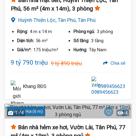
Bán nhà mặt tiền, Huỳnh Thiện Lộc, Tân
Phú, 56 m² (4m x 14m), 3 phòng
Huỳnh Thiện Lộc, Tân Phú, Tân Phú
4 m
x 14 m
3 phòng
Rộng:
Phòng ngủ:
56 m²
3 tầng
Diện tích:
Số tầng:
175 triệu/m²
Tây Nam
Giá/m²:
Hướng:
9 tỷ 790 triệu
9 tỷ 890 triệu
Chia sẻ
Khang BĐS
0989456623
Hẻm Xe Hơi (6 m)
1 / 4
4
Bán nhà hẻm xe hơi, Vườn Lài, Tân Phú, 77
m² (4m x 19m), 3 phòng ngủ