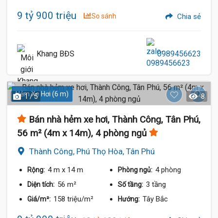
9 tỷ 900 triệu
So sánh
Chia sẻ
Khang BĐS
0989456623
Hẻm Xe Hơi (6 m)
1 / 5
8
Bán nhà hẻm xe hơi, Thành Công, Tân Phú,
56 m² (4m x 14m), 4 phòng ngủ
Thành Công, Phú Thọ Hòa, Tân Phú
4 m
x 14 m
4 phòng
Rộng:
Phòng ngủ:
56 m²
3 tầng
Diện tích:
Số tầng:
158 triệu/m²
Tây Bắc
Giá/m²:
Hướng: