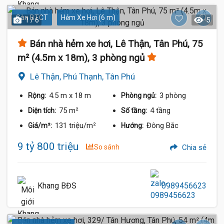
Sàn BTCT
Hẻm Xe Hơi (6 m)
1 / 6
5
Bán nhà hẻm xe hơi, Lê Thận, Tân Phú, 75
m² (4.5m x 18m), 3 phòng ngủ
Lê Thận, Phú Thạnh, Tân Phú
4.5 m
x 18 m
3 phòng
Rộng:
Phòng ngủ:
75 m²
4 tầng
Diện tích:
Số tầng:
131 triệu/m²
Đông Bắc
Giá/m²:
Hướng:
9 tỷ 800 triệu
So sánh
Chia sẻ
Khang BĐS
0989456623