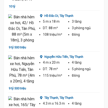
10 tỷ
8 tỷ 9
Hồ Đắc Di,
Tây Thạnh
5 m
x 18 m
3 tầng
DT:
88 m²
3 phòng
ngủ
108 triệu/m²
Đông
9 tỷ 500 triệu
10 tỷ 
Nguyễn Hữu Tiến,
Tây Thạnh
4 m
x 20 m
4 tầng
DT:
78 m²
5 phòng
ngủ
115 triệu/m²
Đông
9 tỷ 500 triệu
8 tỷ 6
Tây Thạnh,
Tây Thạnh
4.3 m
x 16.3 m
4 tầng