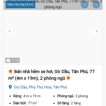
Hẻm Xe Hơi (4 m)
1 / 6
Bán nhà hẻm xe hơi, Gò Dầu, Tân Phú, 77
m² (4m x 19m), 2 phòng ngủ
Gò Dầu, Phú Thọ Hòa, Tân Phú
4 m
x 19 m
2 phòng
Rộng:
Phòng ngủ:
77 m²
2 tầng
Diện tích:
Số tầng: