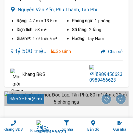
Nguyễn Văn Yến, Phú Thạnh, Tân Phú
4.7 m
x 13.5 m
1 phòng
Rộng:
Phòng ngủ:
53 m²
2 tầng
Diện tích:
Số tầng:
179 triệu/m²
Tây Nam
Giá/m²:
Hướng:
9 tỷ 500 triệu
So sánh
Chia sẻ
Khang BĐS
0989456623
Hẻm Xe Hơi (6 m)
Khang BĐS
Lọc nhà
Bản đồ
Gửi nhà
Khang BĐS