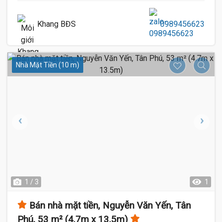
Khang BĐS
0989456623
Nhà Mặt Tiền (10 m)
1 / 3
1
Bán nhà mặt tiền, Nguyễn Văn Yến, Tân
Phú, 53 m² (4.7m x 13.5m)