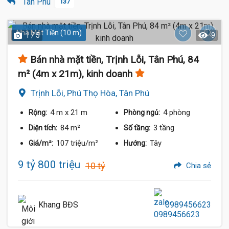
Tân Phú
137
Nhà Mặt Tiền (10 m)
1 / 5
9
Bán nhà mặt tiền, Trịnh Lỗi, Tân Phú, 84
m² (4m x 21m), kinh doanh
Trịnh Lỗi, Phú Thọ Hòa, Tân Phú
4 m
x 21 m
4 phòng
Rộng:
Phòng ngủ:
84 m²
3 tầng
Diện tích:
Số tầng:
107 triệu/m²
Tây
Giá/m²:
Hướng:
9 tỷ 800 triệu
10 tỷ
Chia sẻ
Khang BĐS
0989456623