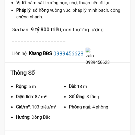
Vị trí:
nằm sát trường học, chợ, thuận tiện đi lại.
Pháp lý:
sổ hồng vuông vức, pháp lý minh bạch, công
chứng nhanh.
Giá bán:
9 tỷ 800 triệu
, còn thương lượng
__________________
0989456623
Liên hệ:
Khang BĐS
Thông Số
Rộng:
5 m
Dài:
18 m
Diện tích:
87 m²
Số tầng:
3 tầng
Giá/m²:
103 triệu/m²
Phòng ngủ:
4 phòng
Hướng:
Đông Bắc