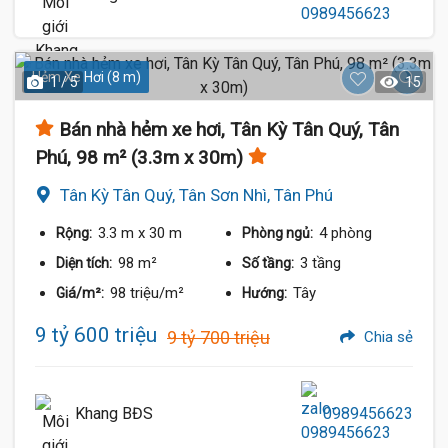
Hẻm Xe Hơi (8 m)
1 / 5
15
Bán nhà hẻm xe hơi, Tân Kỳ Tân Quý, Tân
Phú, 98 m² (3.3m x 30m)
Tân Kỳ Tân Quý, Tân Sơn Nhì, Tân Phú
3.3 m
x 30 m
4 phòng
Rộng:
Phòng ngủ:
98 m²
3 tầng
Diện tích:
Số tầng:
98 triệu/m²
Tây
Giá/m²:
Hướng:
9 tỷ 600 triệu
9 tỷ 700 triệu
Chia sẻ
Khang BĐS
0989456623