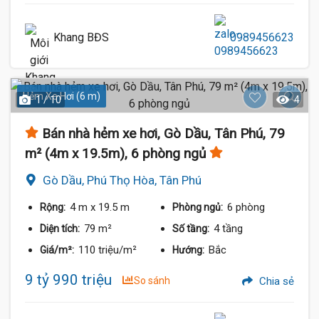
Khang BĐS
0989456623
Hẻm Xe Hơi (6 m)
1 / 10
4
Bán nhà hẻm xe hơi, Gò Dầu, Tân Phú, 79
m² (4m x 19.5m), 6 phòng ngủ
Gò Dầu, Phú Thọ Hòa, Tân Phú
4 m
x 19.5 m
6 phòng
Rộng:
Phòng ngủ:
79 m²
4 tầng
Diện tích:
Số tầng:
110 triệu/m²
Bắc
Giá/m²:
Hướng:
9 tỷ 990 triệu
So sánh
Chia sẻ