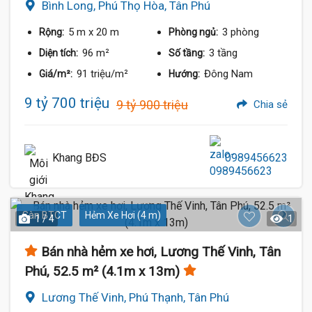
Bình Long, Phú Thọ Hòa, Tân Phú
5 m
x 20 m
3 phòng
Rộng:
Phòng ngủ:
96 m²
3 tầng
Diện tích:
Số tầng:
91 triệu/m²
Đông Nam
Giá/m²:
Hướng:
9 tỷ 700 triệu
9 tỷ 900 triệu
Chia sẻ
Khang BĐS
0989456623
Sàn BTCT
Hẻm Xe Hơi (4 m)
1 / 4
1
Bán nhà hẻm xe hơi, Lương Thế Vinh, Tân
Phú, 52.5 m² (4.1m x 13m)
Lương Thế Vinh, Phú Thạnh, Tân Phú