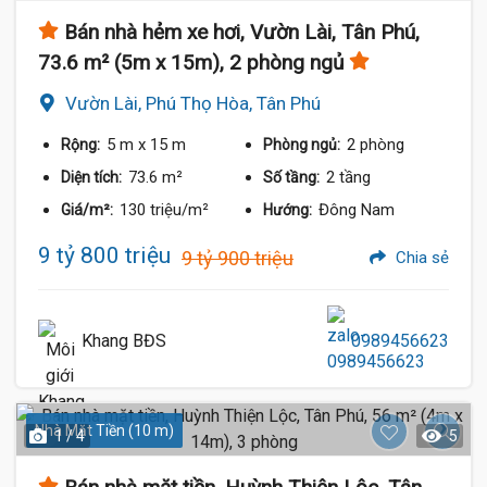
Bán nhà hẻm xe hơi, Vườn Lài, Tân Phú,
73.6 m² (5m x 15m), 2 phòng ngủ
Vườn Lài, Phú Thọ Hòa, Tân Phú
5 m
x 15 m
2 phòng
Rộng:
Phòng ngủ:
73.6 m²
2 tầng
Diện tích:
Số tầng:
130 triệu/m²
Đông Nam
Giá/m²:
Hướng:
9 tỷ 800 triệu
9 tỷ 900 triệu
Chia sẻ
Khang BĐS
0989456623
Nhà Mặt Tiền (10 m)
1 / 4
5