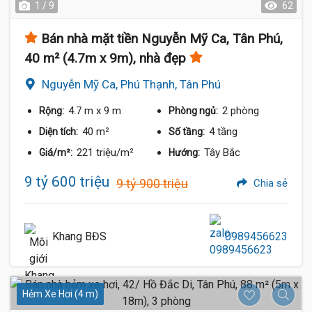
1 / 9
62
Bán nhà mặt tiền Nguyễn Mỹ Ca, Tân Phú,
40 m² (4.7m x 9m), nhà đẹp
Nguyễn Mỹ Ca, Phú Thạnh, Tân Phú
4.7 m
x 9 m
2 phòng
Rộng:
Phòng ngủ:
40 m²
4 tầng
Diện tích:
Số tầng:
221 triệu/m²
Tây Bắc
Giá/m²:
Hướng:
9 tỷ 600 triệu
9 tỷ 900 triệu
Chia sẻ
Khang BĐS
0989456623
Hẻm Xe Hơi (4 m)