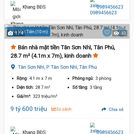
Khang BĐS
0989456623
Nhà Mặt Tiền (10 m)
1 / 4
33
Bán nhà mặt tiền Tân Sơn Nhì, Tân Phú,
28.7 m² (4.1m x 7m), kinh doanh
Tân Sơn Nhì, P. Tân Sơn Nhì, Tân Phú
4.1 m
x 7 m
3 phòng
Rộng:
Phòng ngủ:
28.7 m²
3 tầng
Diện tích:
Số tầng:
323 triệu/m²
Giá/m²:
9 tỷ 600 triệu
So sánh
Chia sẻ
Khang BĐS
0989456623