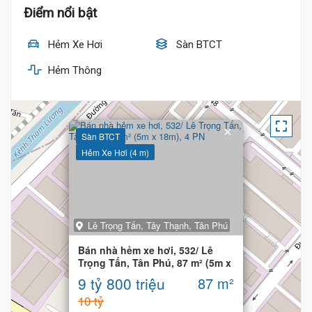
Điểm nổi bật
Hẻm Xe Hơi
Sàn BTCT
Hẻm Thông
×
Sàn BTCT
Hẻm Xe Hơi (4 m)
Lê Trọng Tấn, Tây Thạnh, Tân Phú
Bán nhà hẻm xe hơi, 532/ Lê
Trọng Tấn, Tân Phú, 87 m² (5m x
18m), 4 PN
9 tỷ 800 triệu
87 m²
10 tỷ