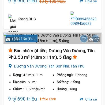
9 tỷ 900 triệu
10 tỷ 100 triệu
Chia sẻ
Khang BĐS
0989456623
Nhà Mặt Tiền (8 m)
1 / 7
17
Bán nhà mặt tiền, Dương Văn Dương, Tân
Phú, 50 m² (4.8m x 11m), 5 tầng
Dương Văn Dương, Tân Sơn Nhì, Tân Phú
4.8 m
x 11 m
1 phòng
Rộng:
Phòng ngủ:
50 m²
5 tầng
Diện tích:
Số tầng:
182 triệu/m²
Đông
Giá/m²:
Hướng:
9 tỷ 690 triệu
So sánh
Chia sẻ