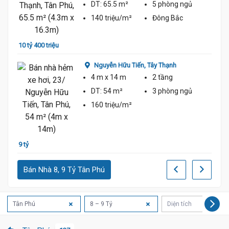
DT:
65.5 m²
5 phòng
ngủ
140 triệu/m²
Đông Bắc
10 tỷ 400 triệu
8 tỷ 5
Nguyễn Hữu Tiến,
Tây Thạnh
4 m
x 14 m
2 tầng
DT:
54 m²
3 phòng
ngủ
160 triệu/m²
9 tỷ
8 tỷ 4
Bán Nhà 8, 9 Tỷ Tân Phú
Tân Phú
8 – 9 Tỷ
Diện tích