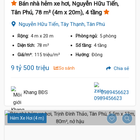
Bán nhà hẻm xe hơi, Nguyễn Hữu Tiến,
Tân Phú, 78 m² (4m x 20m), 4 tầng
Nguyễn Hữu Tiến, Tây Thạnh, Tân Phú
4 m
x 20 m
5 phòng
Rộng:
Phòng ngủ:
78 m²
4 tầng
Diện tích:
Số tầng:
115 triệu/m²
Đông
Giá/m²:
Hướng:
9 tỷ 500 triệu
So sánh
Chia sẻ
Khang BĐS
0989456623
Hẻm Xe Hơi (4 m)