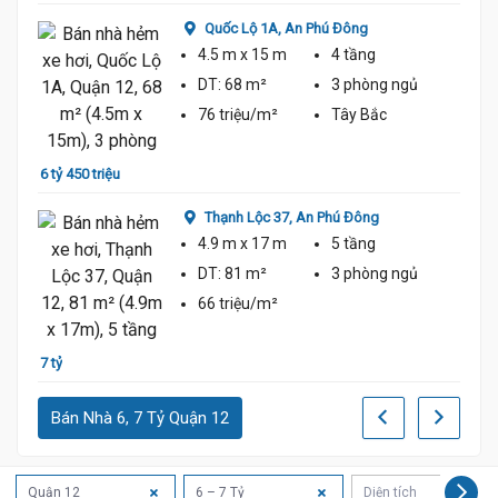
Quốc Lộ 1A,
An Phú Đông
4.5 m
x 15 m
4 tầng
DT:
68 m²
3 phòng
ngủ
76 triệu/m²
Tây Bắc
6 tỷ 450 triệu
6 tỷ 2
Thạnh Lộc 37,
An Phú Đông
4.9 m
x 17 m
5 tầng
DT:
81 m²
3 phòng
ngủ
66 triệu/m²
7 tỷ
7 tỷ 3
Bán Nhà 6, 7 Tỷ Quận 12
Quận 12
6 – 7 Tỷ
Diện tích