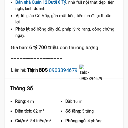
Bán nhà Quận 12 Dưới 6 Tỷ
, nhà full nội thất đẹp, tiện
nghi, kinh doanh.
Vị trí:
giáp Gò Vấp, gần mặt tiền, tiện ích đi lại thuận
lợi.
Pháp lý:
sổ hồng đầy đủ, pháp lý rõ ràng, công chứng
ngay.
Giá bán:
6 tỷ 700 triệu
, còn thương lượng
__________________
0903394679
Liên hệ:
Thịnh BĐS
Thông Số
Rộng:
4 m
Dài:
16 m
Diện tích:
62 m²
Số tầng:
5 tầng
Giá/m²:
84 triệu/m²
Phòng ngủ:
4 phòng