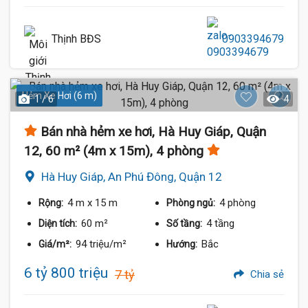
Thịnh BĐS
0903394679
Hẻm Xe Hơi (6 m)
1 / 6
4
Bán nhà hẻm xe hơi, Hà Huy Giáp, Quận
12, 60 m² (4m x 15m), 4 phòng
Hà Huy Giáp, An Phú Đông, Quận 12
4 m
x 15 m
4 phòng
Rộng:
Phòng ngủ:
60 m²
4 tầng
Diện tích:
Số tầng:
94 triệu/m²
Bắc
Giá/m²:
Hướng:
6 tỷ 800 triệu
7 tỷ
Chia sẻ