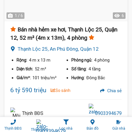
1 / 6
6
Bán nhà hẻm xe hơi, Thạnh Lộc 25, Quận
12, 52 m² (4m x 13m), 4 phòng
Thạnh Lộc 25, An Phú Đông, Quận 12
4 m
x 13 m
4 phòng
Rộng:
Phòng ngủ:
52 m²
4 tầng
Diện tích:
Số tầng:
101 triệu/m²
Đông Bắc
Giá/m²:
Hướng:
6 tỷ 590 triệu
So sánh
Chia sẻ
Thịnh BĐS
0903394679
Thịnh BĐS
Lọc nhà
Bản đồ
Gửi nhà
Thịnh BĐS