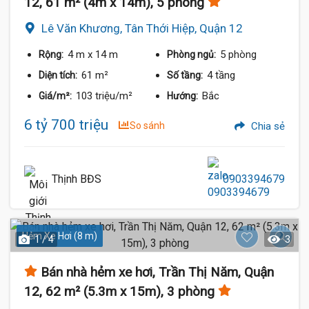
12, 61 m² (4m x 14m), 5 phòng
Lê Văn Khương, Tân Thới Hiệp, Quận 12
4 m
x 14 m
5 phòng
Rộng:
Phòng ngủ:
61 m²
4 tầng
Diện tích:
Số tầng:
103 triệu/m²
Bắc
Giá/m²:
Hướng:
6 tỷ 700 triệu
So sánh
Chia sẻ
Thịnh BĐS
0903394679
Hẻm Xe Hơi (8 m)
1 / 4
3
Bán nhà hẻm xe hơi, Trần Thị Năm, Quận
12, 62 m² (5.3m x 15m), 3 phòng