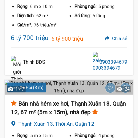
6 m
x 10 m
5 phòng
Rộng:
Phòng ngủ:
62 m²
5 tầng
Diện tích:
Số tầng:
76 triệu/m²
Giá/m²:
6 tỷ 700 triệu
6 tỷ 900 triệu
Chia sẻ
Thịnh BĐS
0903394679
Hẻm Xe Hơi (8 m)
1 / 7
24
Bán nhà hẻm xe hơi, Thạnh Xuân 13, Quận
12, 67 m² (5m x 15m), nhà đẹp
Thạnh Xuân 13, Thới An, Quận 12
5 m
x 15 m
4 phòng
Rộng:
Phòng ngủ: