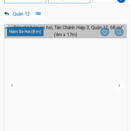
Quận 12
182
Hẻm Xe Hơi (8 m)