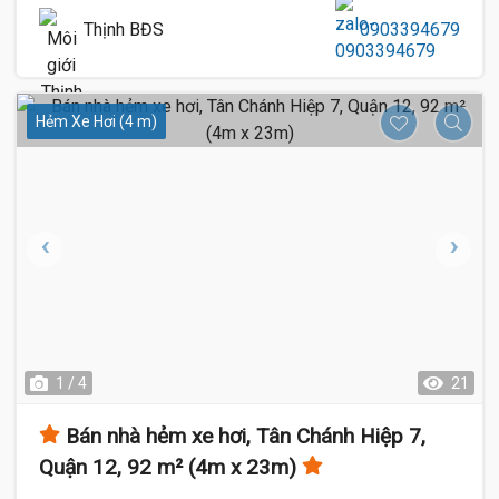
Thịnh BĐS
0903394679
Hẻm Xe Hơi (4 m)
1 / 4
21
Bán nhà hẻm xe hơi, Tân Chánh Hiệp 7,
Quận 12, 92 m² (4m x 23m)