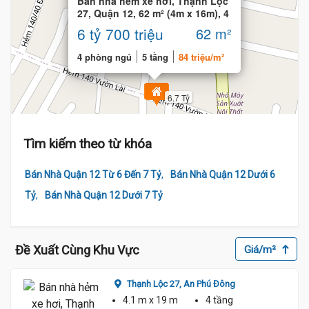
Bán nhà hẻm xe hơi, Thạnh Lộc
27, Quận 12, 62 m² (4m x 16m), 4
PN
6 tỷ 700 triệu
62 m²
4 phòng ngủ
5 tầng
84 triệu/m²
6.7 Tỷ
Tìm kiếm theo từ khóa
,
Bán Nhà Quận 12 Từ 6 Đến 7 Tỷ
Bán Nhà Quận 12 Dưới 6
,
Tỷ
Bán Nhà Quận 12 Dưới 7 Tỷ
Đề Xuất Cùng Khu Vực
Giá/m²
Thạnh Lộc 27,
An Phú Đông
4.1 m
x 19 m
4 tầng