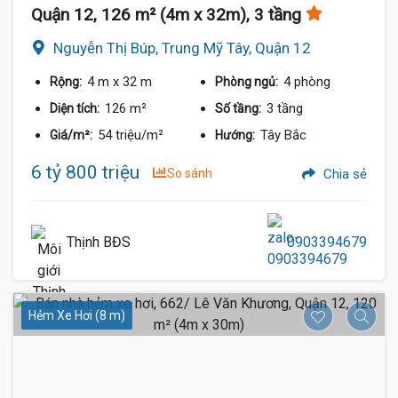
Quận 12, 126 m² (4m x 32m), 3 tầng
Nguyễn Thị Búp, Trung Mỹ Tây, Quận 12
4 m
x 32 m
4 phòng
Rộng:
Phòng ngủ:
126 m²
3 tầng
Diện tích:
Số tầng:
54 triệu/m²
Tây Bắc
Giá/m²:
Hướng:
6 tỷ 800 triệu
So sánh
Chia sẻ
Thịnh BĐS
0903394679
Hẻm Xe Hơi (8 m)