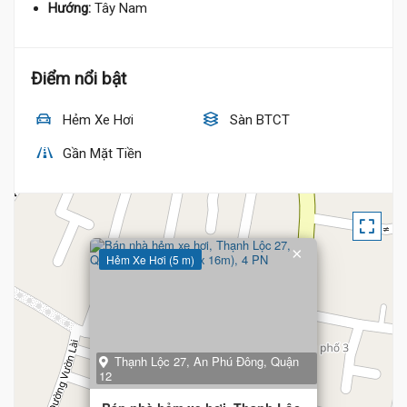
Hướng:
Tây Nam
Điểm nổi bật
Hẻm Xe Hơi
Sàn BTCT
Gần Mặt Tiền
×
Hẻm Xe Hơi (5 m)
Thạnh Lộc 27, An Phú Đông, Quận
12