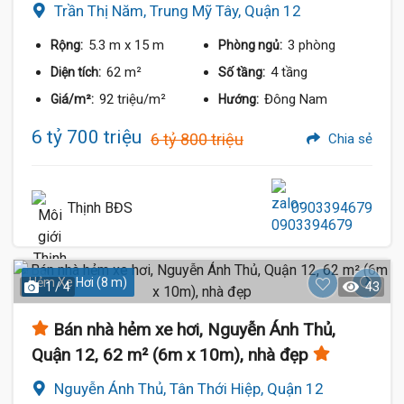
Trần Thị Năm, Trung Mỹ Tây, Quận 12
5.3 m
x 15 m
3 phòng
Rộng:
Phòng ngủ:
62 m²
4 tầng
Diện tích:
Số tầng:
92 triệu/m²
Đông Nam
Giá/m²:
Hướng:
6 tỷ 700 triệu
6 tỷ 800 triệu
Chia sẻ
Thịnh BĐS
0903394679
Hẻm Xe Hơi (8 m)
1 / 4
43
Bán nhà hẻm xe hơi, Nguyễn Ánh Thủ,
Quận 12, 62 m² (6m x 10m), nhà đẹp
Nguyễn Ánh Thủ, Tân Thới Hiệp, Quận 12