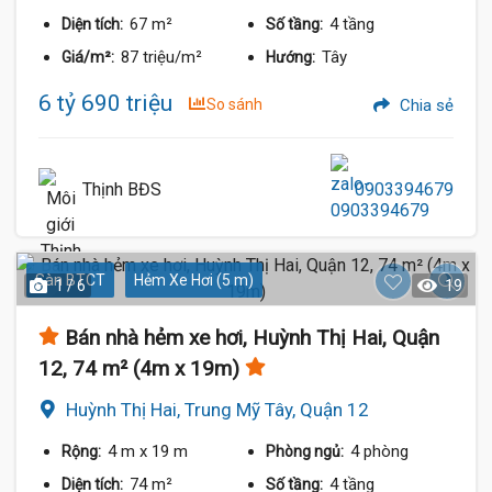
67 m²
4 tầng
Diện tích:
Số tầng:
87 triệu/m²
Tây
Giá/m²:
Hướng:
6 tỷ 690 triệu
So sánh
Chia sẻ
Thịnh BĐS
0903394679
Sàn BTCT
Hẻm Xe Hơi (5 m)
1 / 6
19
Bán nhà hẻm xe hơi, Huỳnh Thị Hai, Quận
12, 74 m² (4m x 19m)
Huỳnh Thị Hai, Trung Mỹ Tây, Quận 12
4 m
x 19 m
4 phòng
Rộng:
Phòng ngủ:
74 m²
4 tầng
Diện tích:
Số tầng: