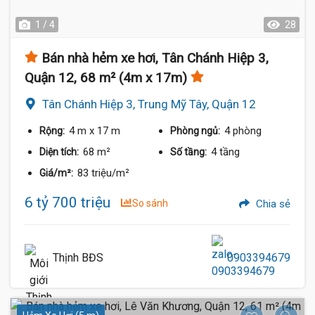
1 / 4
28
Bán nhà hẻm xe hơi, Tân Chánh Hiệp 3,
Quận 12, 68 m² (4m x 17m)
Tân Chánh Hiệp 3, Trung Mỹ Tây, Quận 12
4 m
x 17 m
4 phòng
Rộng:
Phòng ngủ:
68 m²
4 tầng
Diện tích:
Số tầng:
83 triệu/m²
Giá/m²:
6 tỷ 700 triệu
So sánh
Chia sẻ
Thịnh BĐS
0903394679