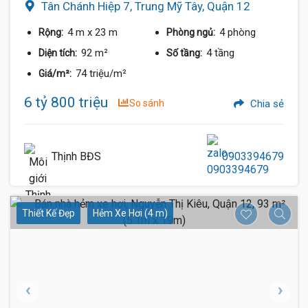
Tân Chánh Hiệp 7, Trung Mỹ Tây, Quận 12
4 m
x 23 m
4 phòng
Rộng:
Phòng ngủ:
92 m²
4 tầng
Diện tích:
Số tầng:
74 triệu/m²
Giá/m²:
6 tỷ 800 triệu
So sánh
Chia sẻ
Thịnh BĐS
0903394679
Thiết Kế Đẹp
Hẻm Xe Hơi (4 m)