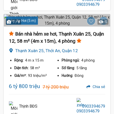
Hẻm Xe Hơi (5 m)
1 / 8
5
Bán nhà hẻm xe hơi, Thạnh Xuân 25, Quận
12, 58 m² (4m x 15m), 4 phòng
Thạnh Xuân 25, Thới An, Quận 12
4 m
x 15 m
4 phòng
Rộng:
Phòng ngủ:
58 m²
5 tầng
Diện tích:
Số tầng:
93 triệu/m²
Đông
Giá/m²:
Hướng:
6 tỷ 800 triệu
7 tỷ 200 triệu
Chia sẻ
Thịnh BĐS
0903394679