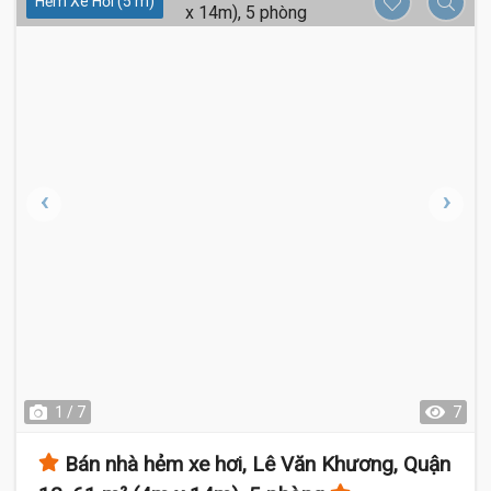
Hẻm Xe Hơi (5 m)
1 / 7
7
Bán nhà hẻm xe hơi, Lê Văn Khương, Quận