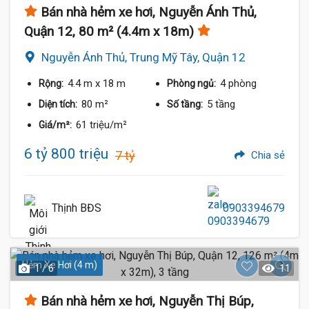
Bán nhà hẻm xe hơi, Nguyễn Ánh Thủ,
Quận 12, 80 m² (4.4m x 18m)
Nguyễn Ánh Thủ, Trung Mỹ Tây, Quận 12
4.4 m
x 18 m
4 phòng
Rộng:
Phòng ngủ:
80 m²
5 tầng
Diện tích:
Số tầng:
61 triệu/m²
Giá/m²:
6 tỷ 800 triệu
7 tỷ
Chia sẻ
Thịnh BĐS
0903394679
Hẻm Xe Hơi (4 m)
1 / 6
11
Bán nhà hẻm xe hơi, Nguyễn Thị Búp,