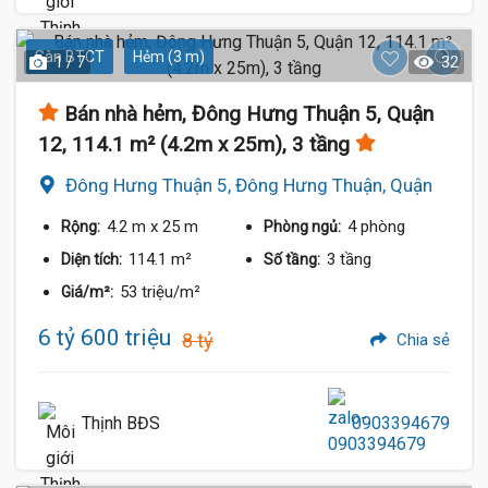
Sàn BTCT
Hẻm (3 m)
1 / 7
32
Bán nhà hẻm, Đông Hưng Thuận 5, Quận
12, 114.1 m² (4.2m x 25m), 3 tầng
Đông Hưng Thuận 5, Đông Hưng Thuận, Quận
12
4.2 m
x 25 m
4 phòng
Rộng:
Phòng ngủ:
114.1 m²
3 tầng
Diện tích:
Số tầng:
53 triệu/m²
Giá/m²:
6 tỷ 600 triệu
8 tỷ
Chia sẻ
Thịnh BĐS
0903394679