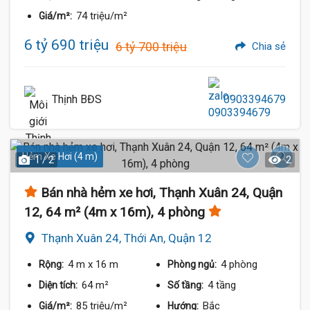
74 triệu/m²
Giá/m²:
6 tỷ 690 triệu
6 tỷ 700 triệu
Chia sẻ
Thịnh BĐS
0903394679
Hẻm Xe Hơi (4 m)
1 / 2
2
Bán nhà hẻm xe hơi, Thạnh Xuân 24, Quận
12, 64 m² (4m x 16m), 4 phòng
Thạnh Xuân 24, Thới An, Quận 12
4 m
x 16 m
4 phòng
Rộng:
Phòng ngủ:
64 m²
4 tầng
Diện tích:
Số tầng:
85 triệu/m²
Bắc
Giá/m²:
Hướng: