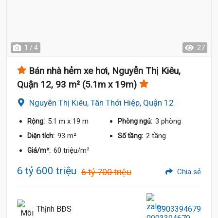
1 / 4
27
Bán nhà hẻm xe hơi, Nguyễn Thị Kiêu,
Quận 12, 93 m² (5.1m x 19m)
Nguyễn Thị Kiêu, Tân Thới Hiệp, Quận 12
5.1 m
x 19 m
3 phòng
Rộng:
Phòng ngủ:
93 m²
2 tầng
Diện tích:
Số tầng:
60 triệu/m²
Giá/m²:
6 tỷ 600 triệu
6 tỷ 700 triệu
Chia sẻ
Thịnh BĐS
0903394679