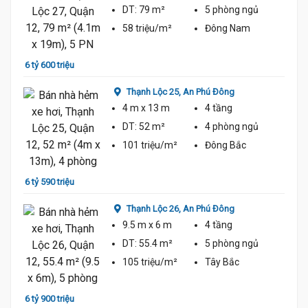
DT:
79 m²
5 phòng
ngủ
58 triệu/m²
Đông Nam
6 tỷ 600 triệu
6 tỷ 4
Thạnh Lộc 25,
An Phú Đông
4 m
x 13 m
4 tầng
DT:
52 m²
4 phòng
ngủ
101 triệu/m²
Đông Bắc
6 tỷ 590 triệu
6 tỷ 3
Thạnh Lộc 26,
An Phú Đông
9.5 m
x 6 m
4 tầng
DT:
55.4 m²
5 phòng
ngủ
ủ
105 triệu/m²
Tây Bắc
6 tỷ 900 triệu
7 tỷ 1