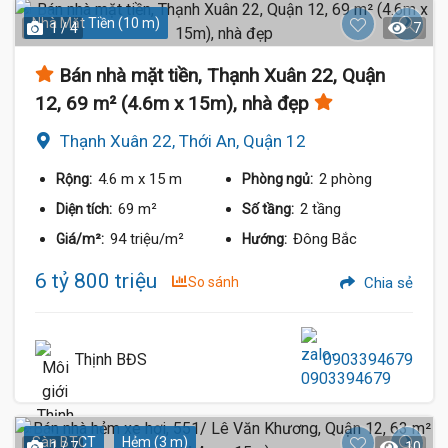
Nhà Mặt Tiền (10 m)
1 / 4
7
Bán nhà mặt tiền, Thạnh Xuân 22, Quận
12, 69 m² (4.6m x 15m), nhà đẹp
Thạnh Xuân 22, Thới An, Quận 12
4.6 m
x 15 m
2 phòng
Rộng:
Phòng ngủ:
69 m²
2 tầng
Diện tích:
Số tầng:
94 triệu/m²
Đông Bắc
Giá/m²:
Hướng:
6 tỷ 800 triệu
So sánh
Chia sẻ
Thịnh BĐS
0903394679
Sàn BTCT
Hẻm (3 m)
1 / 7
10