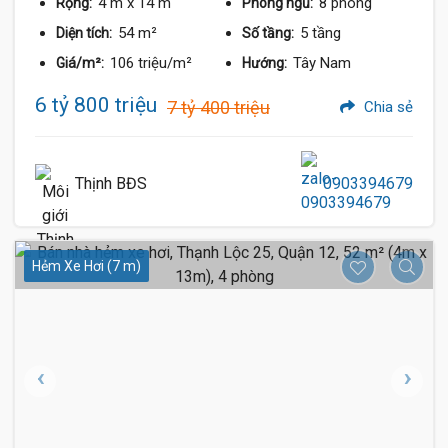
4 m
x 14 m
8 phòng
Rộng:
Phòng ngủ:
54 m²
5 tầng
Diện tích:
Số tầng:
106 triệu/m²
Tây Nam
Giá/m²:
Hướng:
6 tỷ 800 triệu
7 tỷ 400 triệu
Chia sẻ
Thịnh BĐS
0903394679
Hẻm Xe Hơi (7 m)