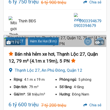
6 tỷ 750 triệu
6 tỷ 900 triệu
Chia sẻ
Thịnh BĐS
0903394679
Sàn BTCT
Hẻm Xe Hơi (8 m)
1 / 6
6
Bán nhà hẻm xe hơi, Thạnh Lộc 27, Quận
12, 79 m² (4.1m x 19m), 5 PN
Thạnh Lộc 27, An Phú Đông, Quận 12
4.1 m
x 19 m
5 phòng
Rộng:
Phòng ngủ:
79 m²
4 tầng
Diện tích:
Số tầng:
58 triệu/m²
Đông Nam
Giá/m²:
Hướng:
6 tỷ 600 triệu
7 tỷ 200 triệu
Chia sẻ