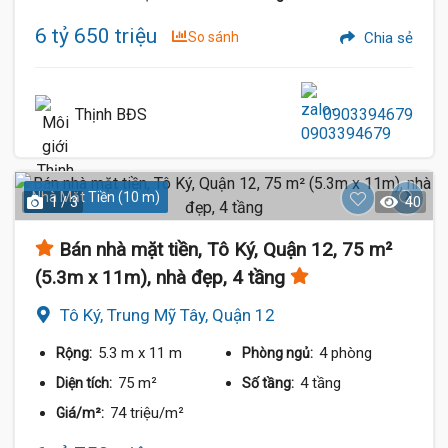
6 tỷ 650 triệu
So sánh
Chia sẻ
Thịnh BĐS
0903394679
Nhà Mặt Tiền (10 m)
1 / 3
40
Bán nhà mặt tiền, Tô Ký, Quận 12, 75 m²
(5.3m x 11m), nhà đẹp, 4 tầng
Tô Ký, Trung Mỹ Tây, Quận 12
5.3 m
x 11 m
4 phòng
Rộng:
Phòng ngủ:
75 m²
4 tầng
Diện tích:
Số tầng:
74 triệu/m²
Giá/m²: