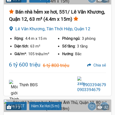
Bán nhà hẻm xe hơi, 551/ Lê Văn Khương,
Quận 12, 63 m² (4.4m x 15m)
Lê Văn Khương, Tân Thới Hiệp, Quận 12
4.4 m
x 15 m
3 phòng
Rộng:
Phòng ngủ:
63 m²
3 tầng
Diện tích:
Số tầng:
105 triệu/m²
Bắc
Giá/m²:
Hướng:
6 tỷ 600 triệu
6 tỷ 800 triệu
Chia sẻ
Thịnh BĐS
0903394679
Sàn BTCT
Hẻm Xe Hơi (5 m)
1 / 3
32