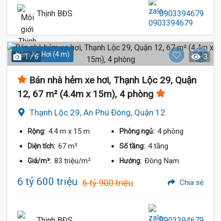
Thịnh BĐS
0903394679
Hẻm Xe Hơi (4 m)
1 / 6
3
Bán nhà hẻm xe hơi, Thạnh Lộc 29, Quận
12, 67 m² (4.4m x 15m), 4 phòng
Thạnh Lộc 29, An Phú Đông, Quận 12
4.4 m
x 15 m
4 phòng
Rộng:
Phòng ngủ:
67 m²
4 tầng
Diện tích:
Số tầng:
83 triệu/m²
Đông Nam
Giá/m²:
Hướng:
6 tỷ 600 triệu
6 tỷ 900 triệu
Chia sẻ
Thịnh BĐS
0903394679