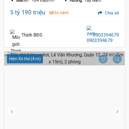
104 triệu/m²
Tây Nam
Giá/m²:
Hướng:
5 tỷ 190 triệu
So sánh
Chia sẻ
Thịnh BĐS
0903394679
Hẻm Xe Hơi (4 m)