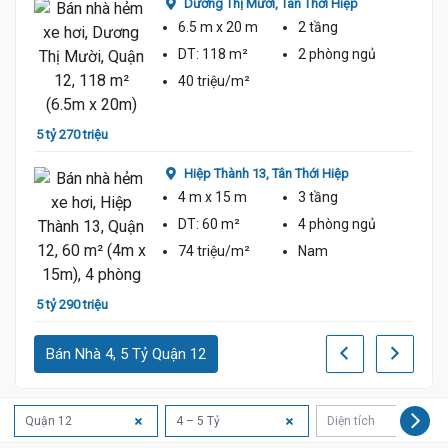
Dương Thị Mười,
Tân Thới Hiệp
6.5 m
x 20 m
2 tầng
DT:
118 m²
2 phòng
ngủ
40 triệu/m²
4 tỷ 9
5 tỷ 270 triệu
Hiệp Thành 13,
Tân Thới Hiệp
4 m
x 15 m
3 tầng
DT:
60 m²
4 phòng
ngủ
74 triệu/m²
Nam
4 tỷ 8
5 tỷ 290 triệu
Bán Nhà 4, 5 Tỷ Quận 12
Quận 12
4 – 5 Tỷ
Diện tích