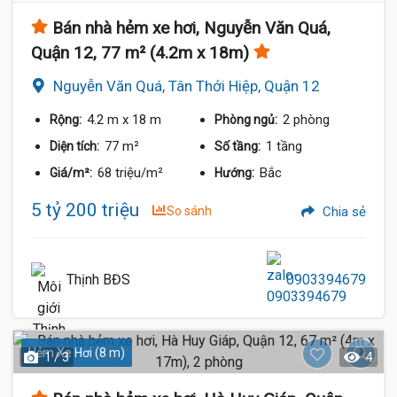
Bán nhà hẻm xe hơi, Nguyễn Văn Quá,
Quận 12, 77 m² (4.2m x 18m)
Nguyễn Văn Quá, Tân Thới Hiệp, Quận 12
4.2 m
x 18 m
2 phòng
Rộng:
Phòng ngủ:
77 m²
1 tầng
Diện tích:
Số tầng:
68 triệu/m²
Bắc
Giá/m²:
Hướng:
5 tỷ 200 triệu
So sánh
Chia sẻ
Thịnh BĐS
0903394679
Hẻm Xe Hơi (8 m)
1 / 3
4