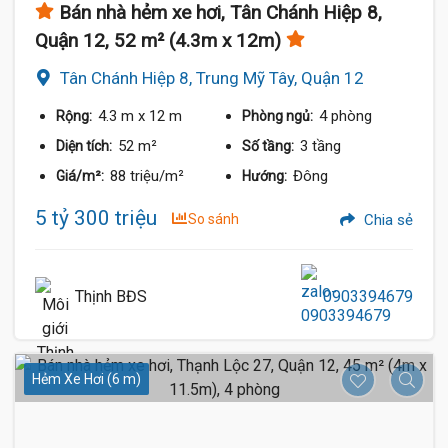
Bán nhà hẻm xe hơi, Tân Chánh Hiệp 8,
Quận 12, 52 m² (4.3m x 12m)
Tân Chánh Hiệp 8, Trung Mỹ Tây, Quận 12
4.3 m
x 12 m
4 phòng
Rộng:
Phòng ngủ:
52 m²
3 tầng
Diện tích:
Số tầng:
88 triệu/m²
Đông
Giá/m²:
Hướng:
5 tỷ 300 triệu
So sánh
Chia sẻ
Thịnh BĐS
0903394679
Hẻm Xe Hơi (6 m)