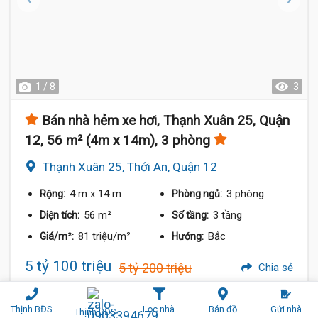
1 / 8
3
Bán nhà hẻm xe hơi, Thạnh Xuân 25, Quận
12, 56 m² (4m x 14m), 3 phòng
Thạnh Xuân 25, Thới An, Quận 12
4 m
x 14 m
3 phòng
Rộng:
Phòng ngủ:
56 m²
3 tầng
Diện tích:
Số tầng:
81 triệu/m²
Bắc
Giá/m²:
Hướng:
5 tỷ 100 triệu
5 tỷ 200 triệu
Chia sẻ
Thịnh BĐS
Lọc nhà
Bản đồ
Gửi nhà
Thịnh BĐS