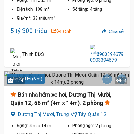
4 m
x 27 m
6 phòng
Rộng:
Phòng ngủ:
108 m²
4 tầng
Diện tích:
Số tầng:
33 triệu/m²
Giá/m²:
5 tỷ 300 triệu
So sánh
Chia sẻ
Thịnh BĐS
0903394679
Hẻm Xe Hơi (6 m)
1 / 4
8
Bán nhà hẻm xe hơi, Dương Thị Mười,
Quận 12, 56 m² (4m x 14m), 2 phòng
Dương Thị Mười, Trung Mỹ Tây, Quận 12
4 m
x 14 m
2 phòng
Rộng:
Phòng ngủ: