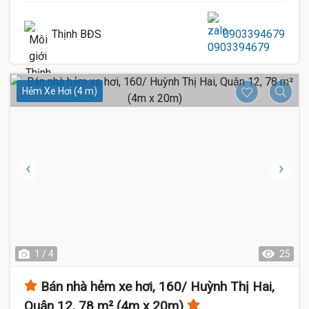
Thịnh BĐS
0903394679
Hẻm Xe Hơi (4 m)
1 / 4
25
Bán nhà hẻm xe hơi, 160/ Huỳnh Thị Hai,
Quận 12, 78 m² (4m x 20m)