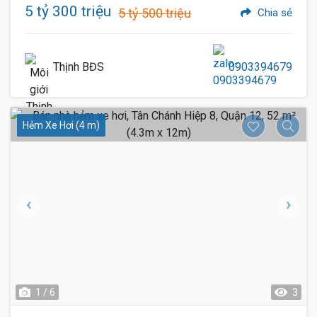
5 tỷ 300 triệu
5 tỷ 500 triệu
Chia sẻ
Thịnh BĐS
0903394679
Hẻm Xe Hơi (4 m)
1 / 6
3