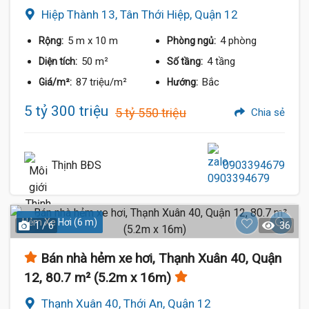
Hiệp Thành 13, Tân Thới Hiệp, Quận 12
5 m
x 10 m
4 phòng
Rộng:
Phòng ngủ:
50 m²
4 tầng
Diện tích:
Số tầng:
87 triệu/m²
Bắc
Giá/m²:
Hướng:
5 tỷ 300 triệu
5 tỷ 550 triệu
Chia sẻ
Thịnh BĐS
0903394679
Hẻm Xe Hơi (6 m)
1 / 6
36
Bán nhà hẻm xe hơi, Thạnh Xuân 40, Quận
12, 80.7 m² (5.2m x 16m)
Thạnh Xuân 40, Thới An, Quận 12