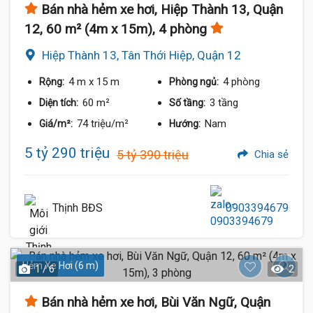
Bán nhà hẻm xe hơi, Hiệp Thành 13, Quận
12, 60 m² (4m x 15m), 4 phòng
Hiệp Thành 13, Tân Thới Hiệp, Quận 12
4 m
x 15 m
4 phòng
Rộng:
Phòng ngủ:
60 m²
3 tầng
Diện tích:
Số tầng:
74 triệu/m²
Nam
Giá/m²:
Hướng:
5 tỷ 290 triệu
5 tỷ 390 triệu
Chia sẻ
Thịnh BĐS
0903394679
Hẻm Xe Hơi (6 m)
1 / 6
2
Bán nhà hẻm xe hơi, Bùi Văn Ngữ, Quận