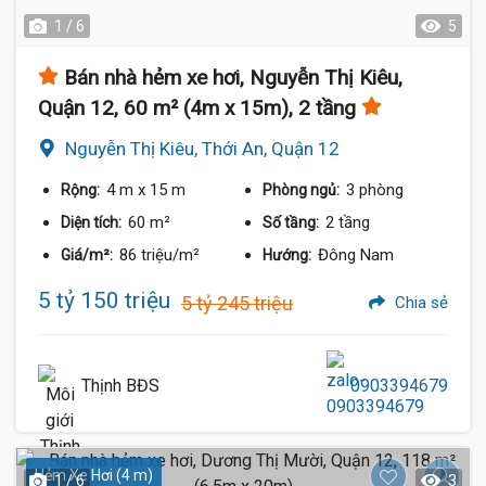
1 / 6
5
Bán nhà hẻm xe hơi, Nguyễn Thị Kiêu,
Quận 12, 60 m² (4m x 15m), 2 tầng
Nguyễn Thị Kiêu, Thới An, Quận 12
4 m
x 15 m
3 phòng
Rộng:
Phòng ngủ:
60 m²
2 tầng
Diện tích:
Số tầng:
86 triệu/m²
Đông Nam
Giá/m²:
Hướng:
5 tỷ 150 triệu
5 tỷ 245 triệu
Chia sẻ
Thịnh BĐS
0903394679
Hẻm Xe Hơi (4 m)
1 / 6
3