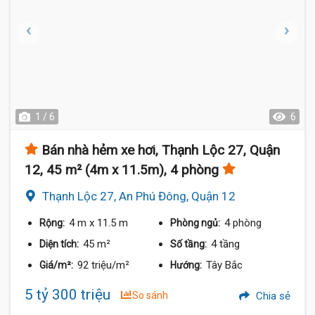
1 / 6
6
Bán nhà hẻm xe hơi, Thạnh Lộc 27, Quận
12, 45 m² (4m x 11.5m), 4 phòng
Thạnh Lộc 27, An Phú Đông, Quận 12
4 m
x 11.5 m
4 phòng
Rộng:
Phòng ngủ:
45 m²
4 tầng
Diện tích:
Số tầng:
92 triệu/m²
Tây Bắc
Giá/m²:
Hướng:
5 tỷ 300 triệu
So sánh
Chia sẻ