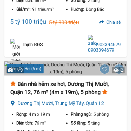
56 m²
2 tầng
Diện tích:
Số tầng:
91 triệu/m²
Đông Bắc
Giá/m²:
Hướng:
5 tỷ 100 triệu
5 tỷ 300 triệu
Chia sẻ
Thịnh BĐS
0903394679
Hẻm Xe Hơi (5 m)
1 / 8
2
Bán nhà hẻm xe hơi, Dương Thị Mười,
Quận 12, 76 m² (4m x 19m), 5 phòng
Dương Thị Mười, Trung Mỹ Tây, Quận 12
4 m
x 19 m
5 phòng
Rộng:
Phòng ngủ:
76 m²
5 tầng
Diện tích:
Số tầng: