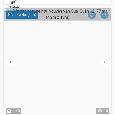
Hẻm Xe Hơi (4 m)
1 / 3
10