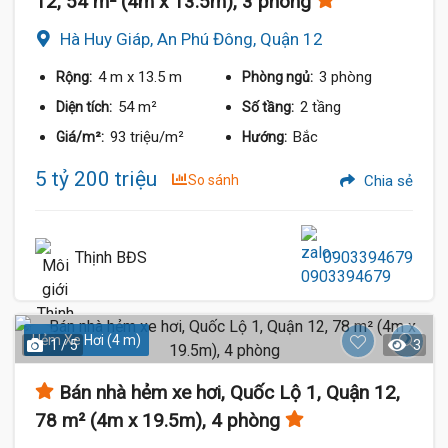
12, 54 m² (4m x 13.5m), 3 phòng
Hà Huy Giáp, An Phú Đông, Quận 12
4 m
x 13.5 m
3 phòng
Rộng:
Phòng ngủ:
54 m²
2 tầng
Diện tích:
Số tầng:
93 triệu/m²
Bắc
Giá/m²:
Hướng:
5 tỷ 200 triệu
So sánh
Chia sẻ
Thịnh BĐS
0903394679
Hẻm Xe Hơi (4 m)
1 / 5
3
Bán nhà hẻm xe hơi, Quốc Lộ 1, Quận 12,
78 m² (4m x 19.5m), 4 phòng