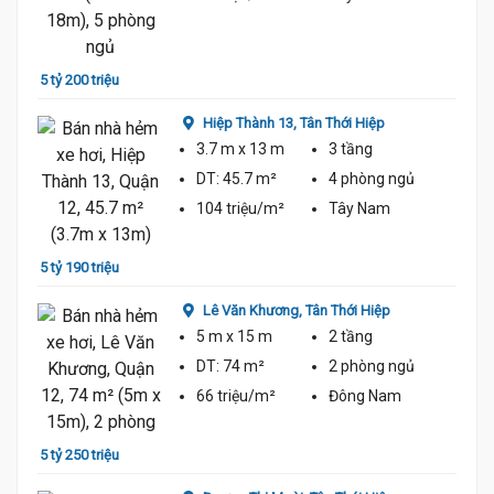
5 tỷ 1
5 tỷ 200 triệu
Hiệp Thành 13,
Tân Thới Hiệp
3.7 m
x 13 m
3 tầng
DT:
45.7 m²
4 phòng
ngủ
104 triệu/m²
Tây Nam
5 tỷ 3
5 tỷ 190 triệu
Lê Văn Khương,
Tân Thới Hiệp
5 m
x 15 m
2 tầng
DT:
74 m²
2 phòng
ngủ
66 triệu/m²
Đông Nam
4 tỷ 9
5 tỷ 250 triệu