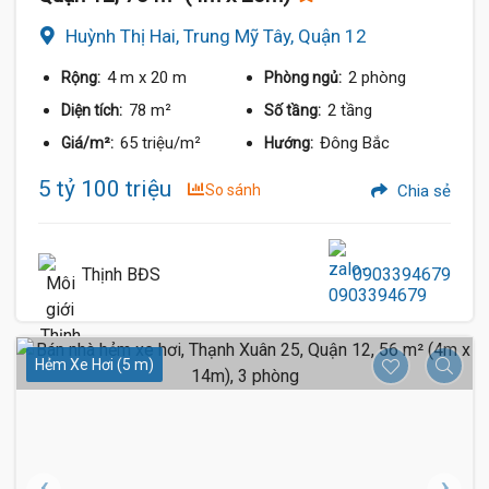
Huỳnh Thị Hai, Trung Mỹ Tây, Quận 12
4 m
x 20 m
2 phòng
Rộng:
Phòng ngủ:
78 m²
2 tầng
Diện tích:
Số tầng:
65 triệu/m²
Đông Bắc
Giá/m²:
Hướng:
5 tỷ 100 triệu
So sánh
Chia sẻ
Thịnh BĐS
0903394679
Hẻm Xe Hơi (5 m)