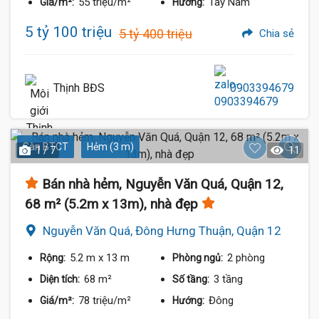
55 triệu/m²
Tây Nam
Giá/m²:
Hướng:
5 tỷ 100 triệu
5 tỷ 400 triệu
Chia sẻ
Thịnh BĐS
0903394679
Sàn BTCT
Hẻm (3 m)
1 / 7
11
Bán nhà hẻm, Nguyễn Văn Quá, Quận 12,
68 m² (5.2m x 13m), nhà đẹp
Nguyễn Văn Quá, Đông Hưng Thuận, Quận 12
5.2 m
x 13 m
2 phòng
Rộng:
Phòng ngủ:
68 m²
3 tầng
Diện tích:
Số tầng:
78 triệu/m²
Đông
Giá/m²:
Hướng: