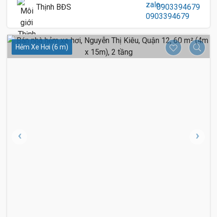
Thịnh BĐS
0903394679
Hẻm Xe Hơi (6 m)