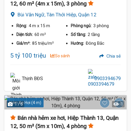
12, 60 m² (4m x 15m), 3 phòng
Bùi Văn Ngữ, Tân Thới Hiệp, Quận 12
4 m
x 15 m
3 phòng
Rộng:
Phòng ngủ:
60 m²
2 tầng
Diện tích:
Số tầng:
85 triệu/m²
Đông Bắc
Giá/m²:
Hướng:
5 tỷ 100 triệu
So sánh
Chia sẻ
Thịnh BĐS
0903394679
Hẻm Xe Hơi (4 m)
1 / 6
1
Bán nhà hẻm xe hơi, Hiệp Thành 13, Quận
12, 50 m² (5m x 10m), 4 phòng