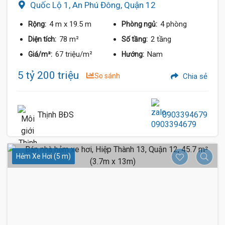
Quốc Lộ 1, An Phú Đông, Quận 12
4 m
x 19.5 m
4 phòng
Rộng:
Phòng ngủ:
78 m²
2 tầng
Diện tích:
Số tầng:
67 triệu/m²
Nam
Giá/m²:
Hướng:
5 tỷ 200 triệu
So sánh
Chia sẻ
Thịnh BĐS
0903394679
Hẻm Xe Hơi (5 m)