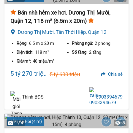
Bán nhà hẻm xe hơi, Dương Thị Mười,
Quận 12, 118 m² (6.5m x 20m)
Dương Thị Mười, Tân Thới Hiệp, Quận 12
6.5 m
x 20 m
2 phòng
Rộng:
Phòng ngủ:
118 m²
2 tầng
Diện tích:
Số tầng:
40 triệu/m²
Giá/m²:
5 tỷ 270 triệu
5 tỷ 600 triệu
Chia sẻ
Thịnh BĐS
0903394679
Hẻm Xe Hơi (4 m)
1 / 4
8