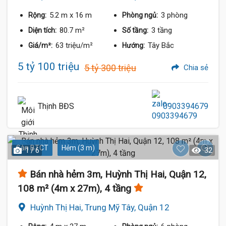
5.2 m
x 16 m
3 phòng
Rộng:
Phòng ngủ:
80.7 m²
3 tầng
Diện tích:
Số tầng:
63 triệu/m²
Tây Bắc
Giá/m²:
Hướng:
5 tỷ 100 triệu
5 tỷ 300 triệu
Chia sẻ
Thịnh BĐS
0903394679
Sàn BTCT
Hẻm (3 m)
1 / 6
32
Bán nhà hẻm 3m, Huỳnh Thị Hai, Quận 12,
108 m² (4m x 27m), 4 tầng
Huỳnh Thị Hai, Trung Mỹ Tây, Quận 12