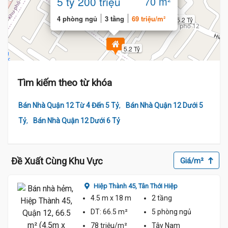
5 tỷ 200 triệu
70 m²
4 phòng ngủ
3 tầng
69 triệu/m²
5.2 Tỷ
5.2 Tỷ
Tìm kiếm theo từ khóa
,
Bán Nhà Quận 12 Từ 4 Đến 5 Tỷ
Bán Nhà Quận 12 Dưới 5
,
Tỷ
Bán Nhà Quận 12 Dưới 6 Tỷ
Đề Xuất Cùng Khu Vực
Giá/m²
Hiệp Thành 45,
Tân Thới Hiệp
4.5 m
x 18 m
2 tầng
DT:
66.5 m²
5 phòng
ngủ
78 triệu/m²
Tây Nam