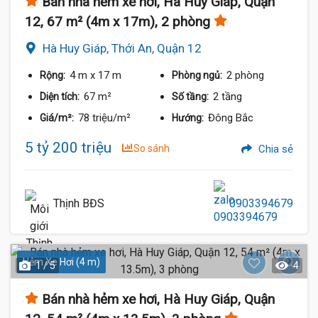
Bán nhà hẻm xe hơi, Hà Huy Giáp, Quận
12, 67 m² (4m x 17m), 2 phòng
Hà Huy Giáp, Thới An, Quận 12
4 m
x 17 m
2 phòng
Rộng:
Phòng ngủ:
67 m²
2 tầng
Diện tích:
Số tầng:
78 triệu/m²
Đông Bắc
Giá/m²:
Hướng:
5 tỷ 200 triệu
So sánh
Chia sẻ
Thịnh BĐS
0903394679
Hẻm Xe Hơi (4 m)
1 / 5
4
Bán nhà hẻm xe hơi, Hà Huy Giáp, Quận