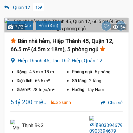
Quận 12
159
Dân Trí Cao
Hẻm (3 m)
1 / 2
54
Bán nhà hẻm, Hiệp Thành 45, Quận 12,
66.5 m² (4.5m x 18m), 5 phòng ngủ
Hiệp Thành 45, Tân Thới Hiệp, Quận 12
4.5 m
x 18 m
5 phòng
Rộng:
Phòng ngủ:
66.5 m²
2 tầng
Diện tích:
Số tầng:
78 triệu/m²
Tây Nam
Giá/m²:
Hướng:
5 tỷ 200 triệu
So sánh
Chia sẻ
Thịnh BĐS
0903394679