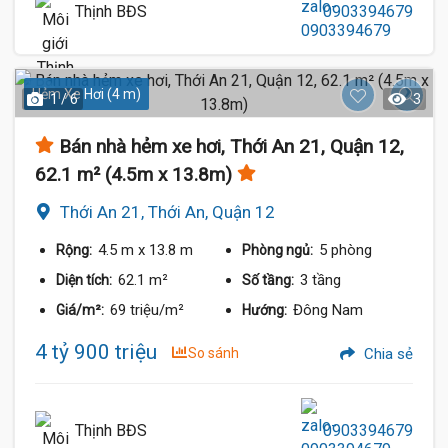
Thịnh BĐS
0903394679
Hẻm Xe Hơi (4 m)
1 / 6
3
Bán nhà hẻm xe hơi, Thới An 21, Quận 12,
62.1 m² (4.5m x 13.8m)
Thới An 21, Thới An, Quận 12
4.5 m
x 13.8 m
5 phòng
Rộng:
Phòng ngủ:
62.1 m²
3 tầng
Diện tích:
Số tầng:
69 triệu/m²
Đông Nam
Giá/m²:
Hướng:
4 tỷ 900 triệu
So sánh
Chia sẻ
Thịnh BĐS
0903394679