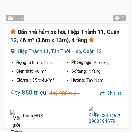
1 / 6
2
Bán nhà hẻm xe hơi, Hiệp Thành 11, Quận
12, 48 m² (3.8m x 13m), 4 tầng
Hiệp Thành 11, Tân Thới Hiệp, Quận 12
3.8 m
x 13 m
4 phòng
Rộng:
Phòng ngủ:
48 m²
4 tầng
Diện tích:
Số tầng:
85 triệu/m²
Tây Nam
Giá/m²:
Hướng:
4 tỷ 850 triệu
4 tỷ 980 triệu
Chia sẻ
Thịnh BĐS
0903394679