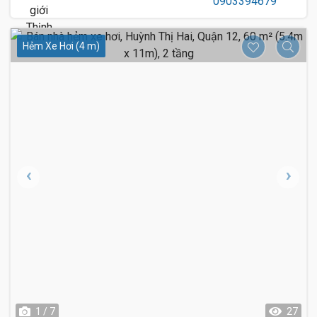
Hẻm Xe Hơi (4 m)
1 / 7
27