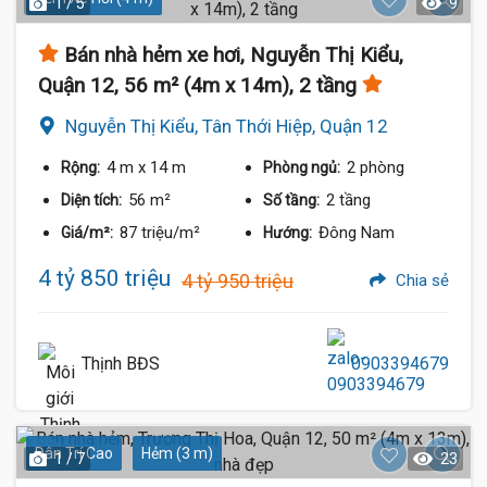
1 / 5
9
Bán nhà hẻm xe hơi, Nguyễn Thị Kiểu,
Quận 12, 56 m² (4m x 14m), 2 tầng
Nguyễn Thị Kiểu, Tân Thới Hiệp, Quận 12
4 m
x 14 m
2 phòng
Rộng:
Phòng ngủ:
56 m²
2 tầng
Diện tích:
Số tầng:
87 triệu/m²
Đông Nam
Giá/m²:
Hướng:
4 tỷ 850 triệu
4 tỷ 950 triệu
Chia sẻ
Thịnh BĐS
0903394679
Dân Trí Cao
Hẻm (3 m)
1 / 7
23