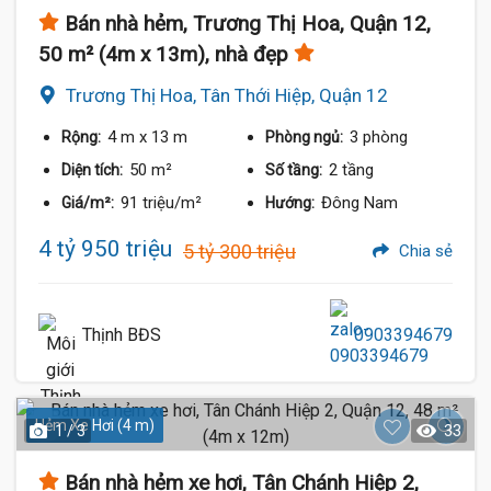
Bán nhà hẻm, Trương Thị Hoa, Quận 12,
50 m² (4m x 13m), nhà đẹp
Trương Thị Hoa, Tân Thới Hiệp, Quận 12
4 m
x 13 m
3 phòng
Rộng:
Phòng ngủ:
50 m²
2 tầng
Diện tích:
Số tầng:
91 triệu/m²
Đông Nam
Giá/m²:
Hướng:
4 tỷ 950 triệu
5 tỷ 300 triệu
Chia sẻ
Thịnh BĐS
0903394679
Hẻm Xe Hơi (4 m)
1 / 3
33
Bán nhà hẻm xe hơi, Tân Chánh Hiệp 2,