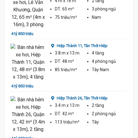
4 m
x 16 m
2 tầng
DT:
65 m²
3 phòng
ngủ
75 triệu/m²
Nam
4 tỷ 850 triệu
4 tỷ 7
Hiệp Thành 11,
Tân Thới Hiệp
3.8 m
x 13 m
4 tầng
DT:
48 m²
4 phòng
ngủ
85 triệu/m²
Tây Nam
4 tỷ 850 triệu
4 tỷ 7
Hiệp Thành 26,
Tân Thới Hiệp
3.4 m
x 13 m
2 tầng
DT:
42 m²
2 phòng
ngủ
113 triệu/m²
Tây