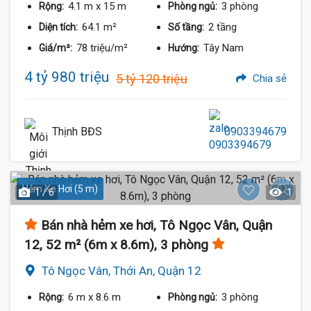
4.1 m
x 15 m
3 phòng
Rộng:
Phòng ngủ:
64.1 m²
2 tầng
Diện tích:
Số tầng:
78 triệu/m²
Tây Nam
Giá/m²:
Hướng:
4 tỷ 980 triệu
5 tỷ 120 triệu
Chia sẻ
Thịnh BĐS
0903394679
Hẻm Xe Hơi (5 m)
1 / 6
1
Bán nhà hẻm xe hơi, Tô Ngọc Vân, Quận
12, 52 m² (6m x 8.6m), 3 phòng
Tô Ngọc Vân, Thới An, Quận 12
6 m
x 8.6 m
3 phòng
Rộng:
Phòng ngủ: