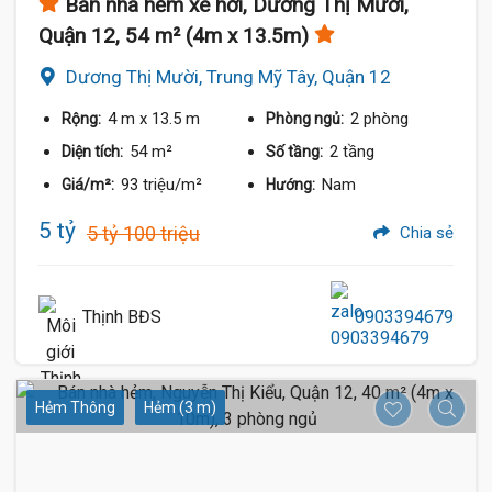
Bán nhà hẻm xe hơi, Dương Thị Mười,
Quận 12, 54 m² (4m x 13.5m)
Dương Thị Mười, Trung Mỹ Tây, Quận 12
4 m
x 13.5 m
2 phòng
Rộng:
Phòng ngủ:
54 m²
2 tầng
Diện tích:
Số tầng:
93 triệu/m²
Nam
Giá/m²:
Hướng:
5 tỷ
5 tỷ 100 triệu
Chia sẻ
Thịnh BĐS
0903394679
Hẻm Thông
Hẻm (3 m)