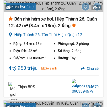
Hẻm Xe Hơi (4 m)
1 / 4
3
Bán nhà hẻm xe hơi, Hiệp Thành 26, Quận
12, 42 m² (3.4m x 13m), 2 tầng
Hiệp Thành 26, Tân Thới Hiệp, Quận 12
3.4 m
x 13 m
2 phòng
Rộng:
Phòng ngủ:
42 m²
2 tầng
Diện tích:
Số tầng:
113 triệu/m²
Tây
Giá/m²:
Hướng:
4 tỷ 950 triệu
So sánh
Chia sẻ
Thịnh BĐS
0903394679
Hẻm Xe Hơi (4 m)