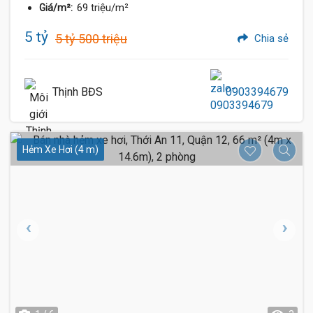
69 triệu/m²
Giá/m²:
5 tỷ
5 tỷ 500 triệu
Chia sẻ
Thịnh BĐS
0903394679
Hẻm Xe Hơi (4 m)