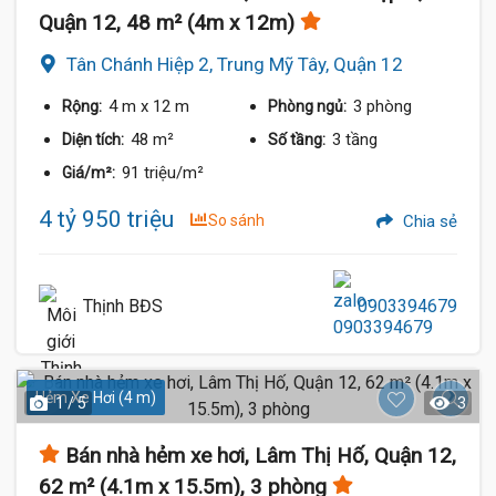
Quận 12, 48 m² (4m x 12m)
Tân Chánh Hiệp 2, Trung Mỹ Tây, Quận 12
4 m
x 12 m
3 phòng
Rộng:
Phòng ngủ:
48 m²
3 tầng
Diện tích:
Số tầng:
91 triệu/m²
Giá/m²:
4 tỷ 950 triệu
So sánh
Chia sẻ
Thịnh BĐS
0903394679
Hẻm Xe Hơi (4 m)
1 / 5
3
Bán nhà hẻm xe hơi, Lâm Thị Hố, Quận 12,
62 m² (4.1m x 15.5m), 3 phòng