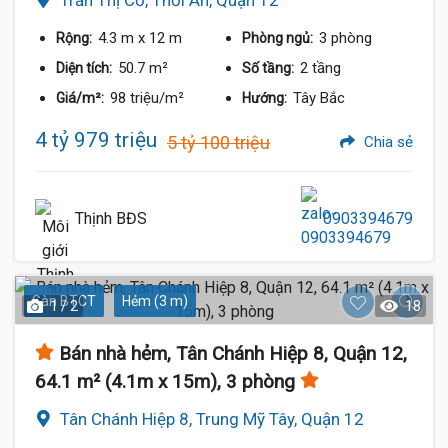
Trần Thị Cờ, Thới An, Quận 12
4.3 m
x 12 m
3 phòng
Rộng:
Phòng ngủ:
50.7 m²
2 tầng
Diện tích:
Số tầng:
98 triệu/m²
Tây Bắc
Giá/m²:
Hướng:
4 tỷ 979 triệu
5 tỷ 100 triệu
Chia sẻ
Thịnh BĐS
0903394679
Sàn BTCT
Hẻm (3 m)
1 / 2
18
Bán nhà hẻm, Tân Chánh Hiệp 8, Quận 12,
64.1 m² (4.1m x 15m), 3 phòng
Tân Chánh Hiệp 8, Trung Mỹ Tây, Quận 12