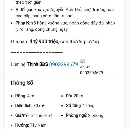
theo thời gian.
Vị trí:
gần khu vực Nguyễn Ảnh Thủ, chợ, trường học
các cấp, hàng xóm dân trí cao.
Pháp lý:
sổ hồng vuông vức, hoàn công đầy đủ, pháp
lý rõ ràng, công chứng ngay.
Giá bán:
4 tỷ 900 triệu
, còn thương lượng
__________________
0903394679
Liên hệ:
Thịnh BĐS
Thông Số
Rộng:
4 m
Dài:
20 m
Diện tích:
80 m²
Số tầng:
1 tầng
Giá/m²:
61 triệu/m²
Phòng ngủ:
2 phòng
Hướng:
Tây Nam