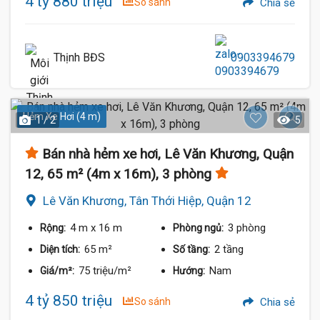
4 tỷ 880 triệu
So sánh
Chia sẻ
Thịnh BĐS
0903394679
Hẻm Xe Hơi (4 m)
1 / 2
5
Bán nhà hẻm xe hơi, Lê Văn Khương, Quận
12, 65 m² (4m x 16m), 3 phòng
Lê Văn Khương, Tân Thới Hiệp, Quận 12
4 m
x 16 m
3 phòng
Rộng:
Phòng ngủ:
65 m²
2 tầng
Diện tích:
Số tầng:
75 triệu/m²
Nam
Giá/m²:
Hướng:
4 tỷ 850 triệu
So sánh
Chia sẻ