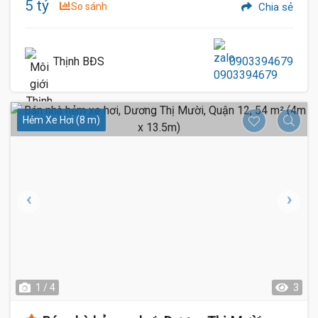
5 tỷ
So sánh
Chia sẻ
Thịnh BĐS
0903394679
Hẻm Xe Hơi (8 m)
1 / 4
3