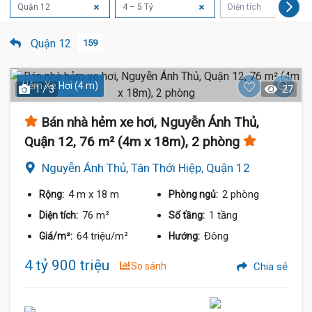
Quận 12
4 – 5 Tỷ
Diện tích
8 Tỷ
Quận 12
159
Hẻm Xe Hơi (4 m)
1 / 3
27
Bán nhà hẻm xe hơi, Nguyễn Ánh Thủ,
Quận 12, 76 m² (4m x 18m), 2 phòng
4.89 Tỷ
Nguyễn Ánh Thủ, Tân Thới Hiệp, Quận 12
4 m
x 18 m
2 phòng
Rộng:
Phòng ngủ:
76 m²
1 tầng
Diện tích:
Số tầng:
64 triệu/m²
Đông
Giá/m²:
Hướng:
4 tỷ 900 triệu
So sánh
Chia sẻ