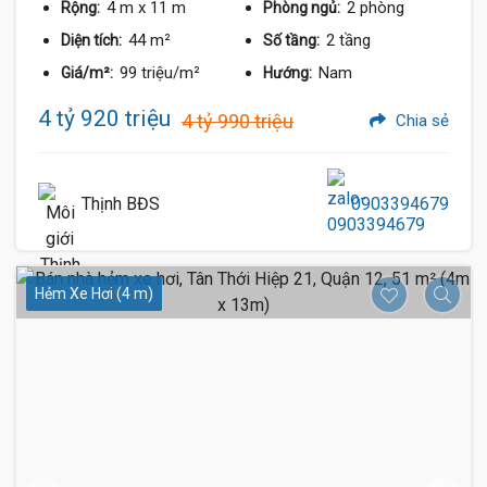
4 m
x 11 m
2 phòng
Rộng:
Phòng ngủ:
44 m²
2 tầng
Diện tích:
Số tầng:
99 triệu/m²
Nam
Giá/m²:
Hướng:
4 tỷ 920 triệu
4 tỷ 990 triệu
Chia sẻ
Thịnh BĐS
0903394679
Hẻm Xe Hơi (4 m)