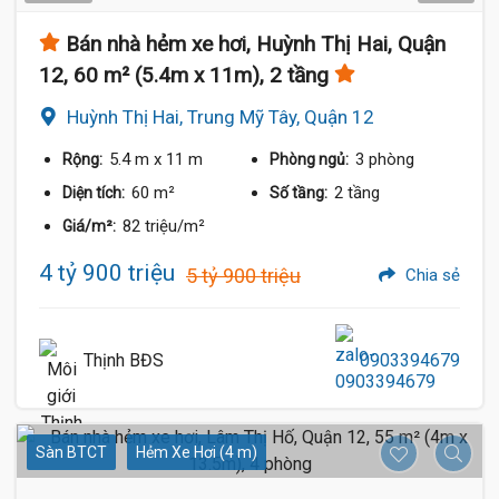
Bán nhà hẻm xe hơi, Huỳnh Thị Hai, Quận
12, 60 m² (5.4m x 11m), 2 tầng
Huỳnh Thị Hai, Trung Mỹ Tây, Quận 12
5.4 m
x 11 m
3 phòng
Rộng:
Phòng ngủ:
60 m²
2 tầng
Diện tích:
Số tầng:
82 triệu/m²
Giá/m²:
4 tỷ 900 triệu
5 tỷ 900 triệu
Chia sẻ
Thịnh BĐS
0903394679
Sàn BTCT
Hẻm Xe Hơi (4 m)