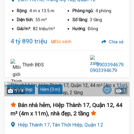
4 m
x 13.5 m
4 phòng
Rộng:
Phòng ngủ:
55 m²
3 tầng
Diện tích:
Số tầng:
82 triệu/m²
Đông
Giá/m²:
Hướng:
4 tỷ 890 triệu
So sánh
Chia sẻ
Thịnh BĐS
0903394679
Thiết Kế Đẹp
Hẻm (3 m)
1 / 4
1
Bán nhà hẻm, Hiệp Thành 17, Quận 12, 44
m² (4m x 11m), nhà đẹp, 2 tầng
Hiệp Thành 17, Tân Thới Hiệp, Quận 12