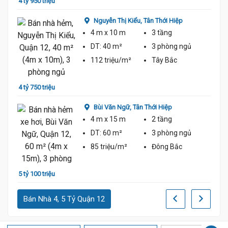
4 tỷ 950 triệu
4 tỷ 6
Nguyễn Thị Kiểu,
Tân Thới Hiệp
4 m
x 10 m
3 tầng
DT:
40 m²
3 phòng
ngủ
112 triệu/m²
Tây Bắc
4 tỷ 750 triệu
4 tỷ 6
Bùi Văn Ngữ,
Tân Thới Hiệp
4 m
x 15 m
2 tầng
DT:
60 m²
3 phòng
ngủ
85 triệu/m²
Đông Bắc
5 tỷ 100 triệu
5 tỷ 1
Bán Nhà 4, 5 Tỷ Quận 12