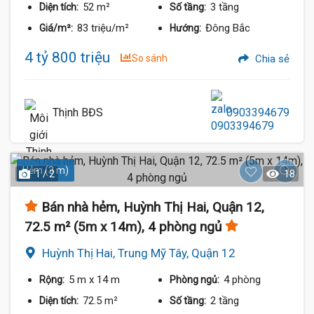
52 m²
3 tầng
Diện tích:
Số tầng:
83 triệu/m²
Đông Bắc
Giá/m²:
Hướng:
4 tỷ 800 triệu
So sánh
Chia sẻ
Thịnh BĐS
0903394679
Hẻm (3 m)
1 / 2
18
Bán nhà hẻm, Huỳnh Thị Hai, Quận 12,
72.5 m² (5m x 14m), 4 phòng ngủ
Huỳnh Thị Hai, Trung Mỹ Tây, Quận 12
5 m
x 14 m
4 phòng
Rộng:
Phòng ngủ:
72.5 m²
2 tầng
Diện tích:
Số tầng: