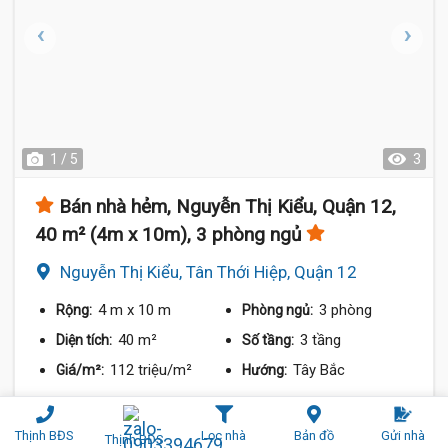
1 / 5
3
Bán nhà hẻm, Nguyễn Thị Kiểu, Quận 12,
40 m² (4m x 10m), 3 phòng ngủ
Nguyễn Thị Kiểu, Tân Thới Hiệp, Quận 12
4 m
x 10 m
3 phòng
Rộng:
Phòng ngủ:
40 m²
3 tầng
Diện tích:
Số tầng:
112 triệu/m²
Tây Bắc
Giá/m²:
Hướng:
4 tỷ 750 triệu
So sánh
Chia sẻ
Thịnh BĐS
Lọc nhà
Bản đồ
Gửi nhà
Thịnh BĐS