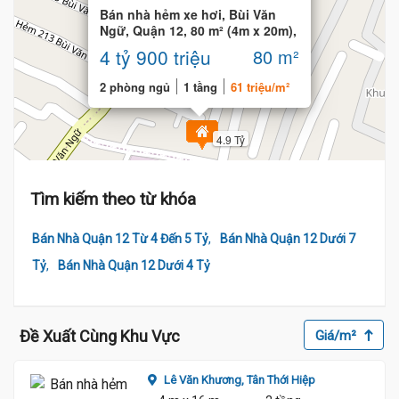
Bán nhà hẻm xe hơi, Bùi Văn
Ngữ, Quận 12, 80 m² (4m x 20m),
2 phòng
4 tỷ 900 triệu
80 m²
2 phòng ngủ
1 tầng
61 triệu/m²
4.9 Tỷ
Tìm kiếm theo từ khóa
,
Bán Nhà Quận 12 Từ 4 Đến 5 Tỷ
Bán Nhà Quận 12 Dưới 7
,
Tỷ
Bán Nhà Quận 12 Dưới 4 Tỷ
Đề Xuất Cùng Khu Vực
Giá/m²
Lê Văn Khương,
Tân Thới Hiệp