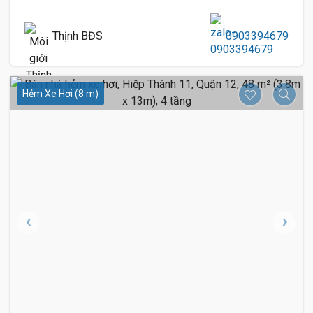
Thịnh BĐS
0903394679
Hẻm Xe Hơi (8 m)