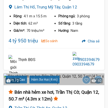
Lâm Thị Hố, Trung Mỹ Tây, Quận 12
4.1 m
x 15.5 m
3 phòng
Rộng:
Phòng ngủ:
62 m²
3 tầng
Diện tích:
Số tầng:
70 triệu/m²
Nam
Giá/m²:
Hướng:
4 tỷ 950 triệu
So sánh
Chia sẻ
Thịnh BĐS
0903394679
Dân Trí Cao
Hẻm Xe Hơi (4 m)
1 / 2
10
Bán nhà hẻm xe hơi, Trần Thị Cờ, Quận 12,
50.7 m² (4.3m x 12m)