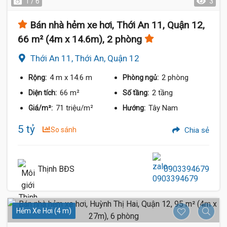
1 / 6
3
Bán nhà hẻm xe hơi, Thới An 11, Quận 12,
66 m² (4m x 14.6m), 2 phòng
Thới An 11, Thới An, Quận 12
4 m
x 14.6 m
2 phòng
Rộng:
Phòng ngủ:
66 m²
2 tầng
Diện tích:
Số tầng:
71 triệu/m²
Tây Nam
Giá/m²:
Hướng:
5 tỷ
So sánh
Chia sẻ
Thịnh BĐS
0903394679
Hẻm Xe Hơi (4 m)