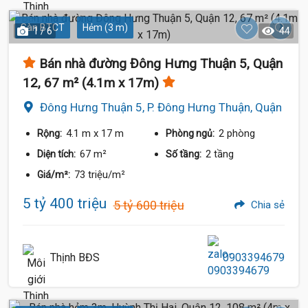
Sàn BTCT
Hẻm (3 m)
1 / 6
44
Bán nhà đường Đông Hưng Thuận 5, Quận
12, 67 m² (4.1m x 17m)
Đông Hưng Thuận 5, P. Đông Hưng Thuận, Quận
12
4.1 m
x 17 m
2 phòng
Rộng:
Phòng ngủ:
67 m²
2 tầng
Diện tích:
Số tầng:
73 triệu/m²
Giá/m²:
5 tỷ 400 triệu
5 tỷ 600 triệu
Chia sẻ
Thịnh BĐS
0903394679