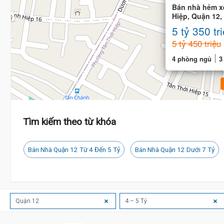
Bán nhà hẻm xe
Hiệp, Quận 12,
.4 Tỷ
4 phòng
5 tỷ 350 tr
5 tỷ 450 triệu
4 phòng ngủ
3
Tìm kiếm theo từ khóa
Bán Nhà Quận 12 Từ 4 Đến 5 Tỷ
Bán Nhà Quận 12 Dưới 7 Tỷ
Quận 12
4 – 5 Tỷ