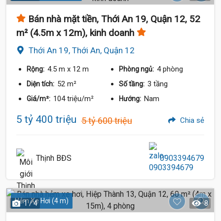
Bán nhà mặt tiền, Thới An 19, Quận 12, 52
m² (4.5m x 12m), kinh doanh
Thới An 19, Thới An, Quận 12
4.5 m
x 12 m
4 phòng
Rộng:
Phòng ngủ:
52 m²
3 tầng
Diện tích:
Số tầng:
104 triệu/m²
Nam
Giá/m²:
Hướng:
5 tỷ 400 triệu
5 tỷ 600 triệu
Chia sẻ
Thịnh BĐS
0903394679
Hẻm Xe Hơi (4 m)
1 / 4
8