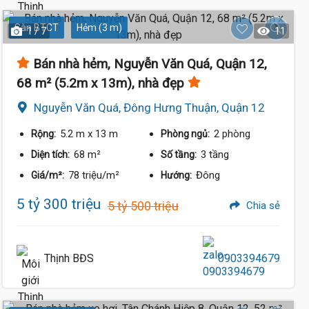
Sàn BTCT
Hẻm (3 m)
1 / 7
11
Bán nhà hẻm, Nguyễn Văn Quá, Quận 12,
68 m² (5.2m x 13m), nhà đẹp
Nguyễn Văn Quá, Đông Hưng Thuận, Quận 12
5.2 m
x 13 m
2 phòng
Rộng:
Phòng ngủ:
68 m²
3 tầng
Diện tích:
Số tầng:
78 triệu/m²
Đông
Giá/m²:
Hướng:
5 tỷ 300 triệu
5 tỷ 500 triệu
Chia sẻ
Thịnh BĐS
0903394679