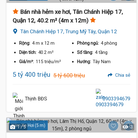
Bán nhà hẻm xe hơi, Tân Chánh Hiệp 17,
Quận 12, 40.2 m² (4m x 12m)
Tân Chánh Hiệp 17, Trung Mỹ Tây, Quận 12
4 m
x 12 m
4 phòng
Rộng:
Phòng ngủ:
40.2 m²
4 tầng
Diện tích:
Số tầng:
115 triệu/m²
Tây Nam
Giá/m²:
Hướng:
5 tỷ 400 triệu
5 tỷ 600 triệu
Chia sẻ
Thịnh BĐS
0903394679
Hẻm Xe Hơi (5 m)
1 / 5
3