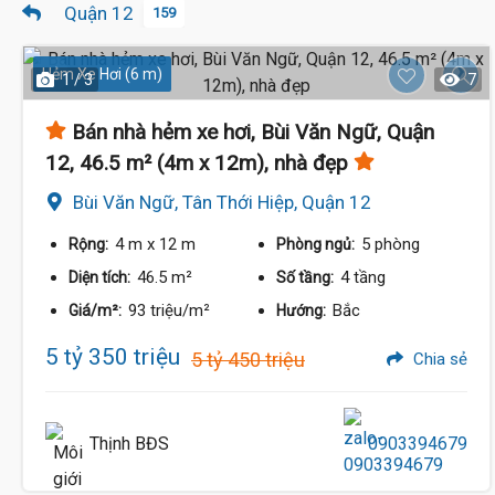
Quận 12
159
Hẻm Xe Hơi (6 m)
1 / 3
7
Bán nhà hẻm xe hơi, Bùi Văn Ngữ, Quận
12, 46.5 m² (4m x 12m), nhà đẹp
Bùi Văn Ngữ, Tân Thới Hiệp, Quận 12
4 m
x 12 m
5 phòng
Rộng:
Phòng ngủ:
46.5 m²
4 tầng
Diện tích:
Số tầng:
93 triệu/m²
Bắc
Giá/m²:
Hướng:
5 tỷ 350 triệu
5 tỷ 450 triệu
Chia sẻ
Thịnh BĐS
0903394679