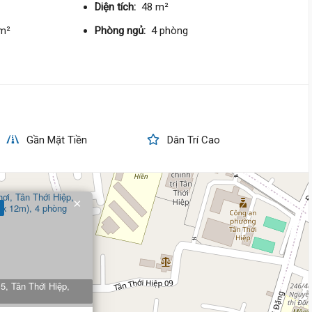
75 triệu/m²
Tây Nam
Diện tích:
48 m²
/m²
Phòng ngủ:
4 phòng
4 tỷ 200 triệu
Nguyễn Ánh Thủ,
Tân Thới Hi
5.7 m
x 20 m
2 tầng
DT:
114 m²
6 phòng
ng
57 triệu/m²
Tây Bắc
Gần Mặt Tiền
Dân Trí Cao
6 tỷ 500 triệu
Lê Văn Khương,
Tân Thới Hiệ
×
5 m
x 19 m
2 tầng
DT:
92 m²
4 phòng
ng
71 triệu/m²
5, Tân Thới Hiệp,
6 tỷ 560 triệu