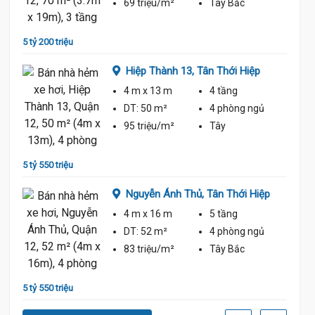
69 triệu/m²
Tây Bắc
5 tỷ 200 triệu
5 tỷ 75
ệp
Hiệp Thành 13,
Tân Thới Hiệp
4 m
x 13 m
4 tầng
ủ
DT:
50 m²
4 phòng
ngủ
95 triệu/m²
Tây
5 tỷ 550 triệu
4 tỷ 95
p
Nguyễn Ánh Thủ,
Tân Thới Hiệp
4 m
x 16 m
5 tầng
ủ
DT:
52 m²
4 phòng
ngủ
83 triệu/m²
Tây Bắc
5 tỷ 550 triệu
5 tỷ 75