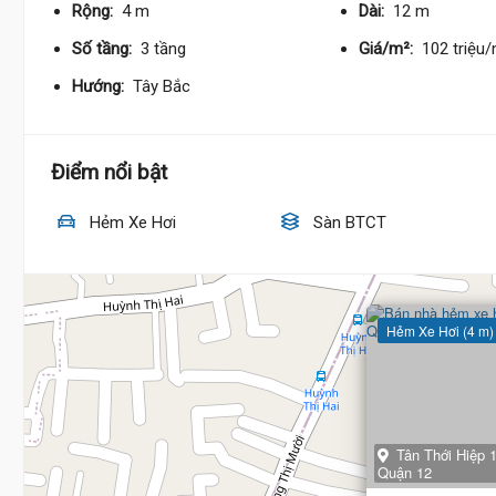
Rộng:
4 m
Dài:
12 m
Số tầng:
3 tầng
Giá/m²:
102 triệu
Hướng:
Tây Bắc
Điểm nổi bật
Hẻm Xe Hơi
Sàn BTCT
Hẻm Xe Hơi (4 m)
Tân Thới Hiệp 1
Quận 12