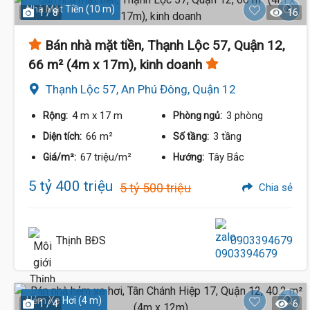
Nhà Mặt Tiền (10 m)
1 / 8
16
Bán nhà mặt tiền, Thạnh Lộc 57, Quận 12,
66 m² (4m x 17m), kinh doanh
Thạnh Lộc 57, An Phú Đông, Quận 12
4 m
x 17 m
3 phòng
Rộng:
Phòng ngủ:
66 m²
3 tầng
Diện tích:
Số tầng:
67 triệu/m²
Tây Bắc
Giá/m²:
Hướng:
5 tỷ 400 triệu
5 tỷ 500 triệu
Chia sẻ
Thịnh BĐS
0903394679
Hẻm Xe Hơi (4 m)
1 / 4
6