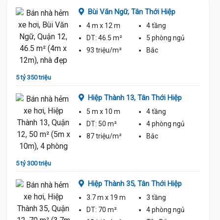
p
Bùi Văn Ngữ,
Tân Thới Hiệp
4 m
x 12 m
4 tầng
ủ
DT:
46.5 m²
5 phòng
ngủ
93 triệu/m²
Bắc
5 tỷ 350 triệu
5 tỷ 59
p
Hiệp Thành 13,
Tân Thới Hiệp
5 m
x 10 m
4 tầng
ủ
DT:
50 m²
4 phòng
ngủ
87 triệu/m²
Bắc
5 tỷ 300 triệu
5 tỷ 60
ệp
Hiệp Thành 35,
Tân Thới Hiệp
3.7 m
x 19 m
3 tầng
ủ
DT:
70 m²
4 phòng
ngủ