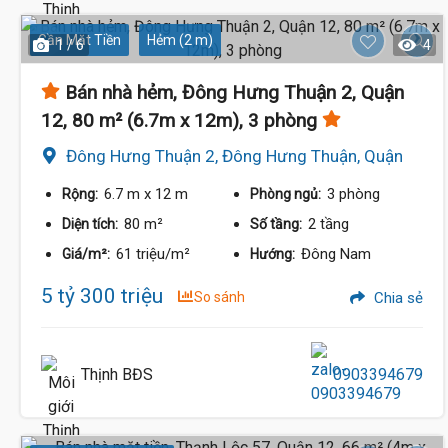
Gần Mặt Tiền
Hẻm (2 m)
1 / 6
4
Bán nhà hẻm, Đông Hưng Thuận 2, Quận
12, 80 m² (6.7m x 12m), 3 phòng
Đông Hưng Thuận 2, Đông Hưng Thuận, Quận
12
6.7 m
x 12 m
3 phòng
Rộng:
Phòng ngủ:
80 m²
2 tầng
Diện tích:
Số tầng:
61 triệu/m²
Đông Nam
Giá/m²:
Hướng:
5 tỷ 300 triệu
So sánh
Chia sẻ
Thịnh BĐS
0903394679