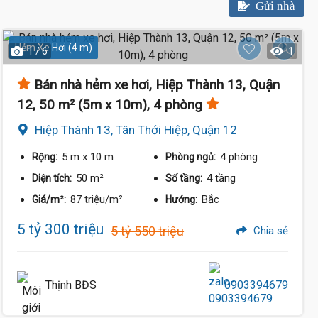
Gửi nhà
Hẻm Xe Hơi (4 m)
1 / 6
1
Bán nhà hẻm xe hơi, Hiệp Thành 13, Quận
12, 50 m² (5m x 10m), 4 phòng
Hiệp Thành 13, Tân Thới Hiệp, Quận 12
5 m
x 10 m
4 phòng
Rộng:
Phòng ngủ:
50 m²
4 tầng
Diện tích:
Số tầng:
87 triệu/m²
Bắc
Giá/m²:
Hướng:
5 tỷ 300 triệu
5 tỷ 550 triệu
Chia sẻ
Thịnh BĐS
0903394679