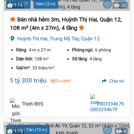
Sàn BTCT
Hẻm (3 m)
1 / 6
32
Bán nhà hẻm 3m, Huỳnh Thị Hai, Quận 12,
108 m² (4m x 27m), 4 tầng
Huỳnh Thị Hai, Trung Mỹ Tây, Quận 12
4 m
x 27 m
6 phòng
Rộng:
Phòng ngủ:
108 m²
4 tầng
Diện tích:
Số tầng:
33 triệu/m²
Giá/m²:
5 tỷ 300 triệu
So sánh
Chia sẻ
Thịnh BĐS
0903394679
Nhà Mặt Tiền (10 m)
1 / 5
4