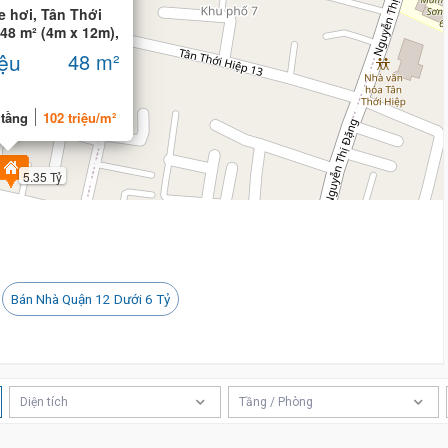
 hơi, Tân Thới
 48 m² (4m x 12m),
iệu
48 m²
 tầng
102 triệu/m²
5.35 Tỷ
Bán Nhà Quận 12 Dưới 6 Tỷ
Diện tích
Tầng / Phòng