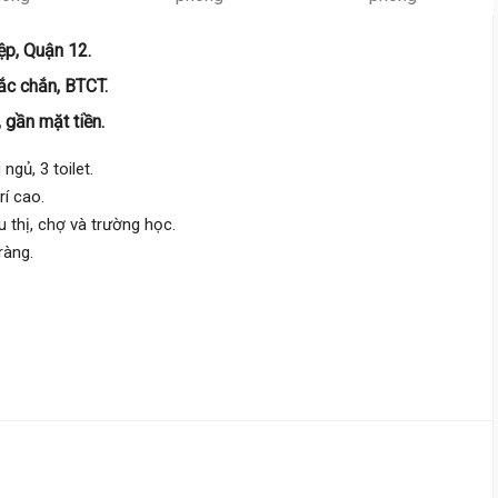
Lê Văn Khương,
Tân Thới Hiệ
ệp, Quận 12.
4 m
x 11.5 m
2 tầng
ắc chắn, BTCT.
DT:
46 m²
2 phòng
ng
84 triệu/m²
Bắc
 gần mặt tiền.
ngủ, 3 toilet.
4 tỷ 300 triệu
rí cao.
Lê Văn Khương,
Tân Thới Hiệ
 thị, chợ và trường học.
ràng.
4 m
x 15 m
2 tầng
DT:
60 m²
3 phòng
ng
66 triệu/m²
Đông
4 tỷ 250 triệu
Tân Thới Hiệp 20,
Tân Thới Hi
5.3 m
x 10 m
2 tầng
DT:
56 m²
2 phòng
ng