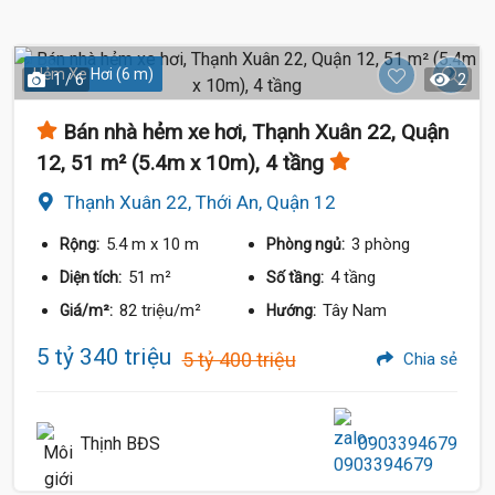
Hẻm Xe Hơi (6 m)
1 / 6
2
Bán nhà hẻm xe hơi, Thạnh Xuân 22, Quận
12, 51 m² (5.4m x 10m), 4 tầng
Thạnh Xuân 22, Thới An, Quận 12
5.4 m
x 10 m
3 phòng
Rộng:
Phòng ngủ:
51 m²
4 tầng
Diện tích:
Số tầng:
82 triệu/m²
Tây Nam
Giá/m²:
Hướng:
5 tỷ 340 triệu
5 tỷ 400 triệu
Chia sẻ
Thịnh BĐS
0903394679