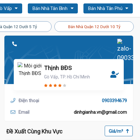
Gò Vấp
Bán Nhà Tân Bình
Bán Nhà Tân Phú
à Quận 12 Dưới 5 Tỷ
Bán Nhà Quận 12 Dưới 10 Tỷ
Thịnh BĐS
Gò Vấp, TP. Hồ Chí Minh
Điện thoại
0903394679
Email
dinhgianha.vn@gmail.com
Đề Xuất Cùng Khu Vực
Giá/m²