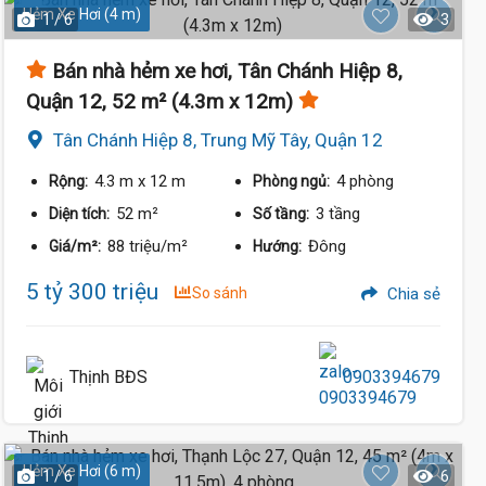
Hẻm Xe Hơi (4 m)
1 / 6
3
Bán nhà hẻm xe hơi, Tân Chánh Hiệp 8,
Quận 12, 52 m² (4.3m x 12m)
Tân Chánh Hiệp 8, Trung Mỹ Tây, Quận 12
4.3 m
x 12 m
4 phòng
Rộng:
Phòng ngủ:
52 m²
3 tầng
Diện tích:
Số tầng:
88 triệu/m²
Đông
Giá/m²:
Hướng:
5 tỷ 300 triệu
So sánh
Chia sẻ
Thịnh BĐS
0903394679
Hẻm Xe Hơi (6 m)
1 / 6
6