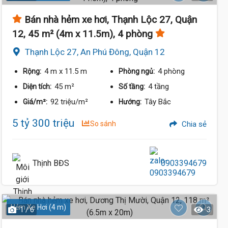
Bán nhà hẻm xe hơi, Thạnh Lộc 27, Quận
12, 45 m² (4m x 11.5m), 4 phòng
Thạnh Lộc 27, An Phú Đông, Quận 12
4 m
x 11.5 m
4 phòng
Rộng:
Phòng ngủ:
45 m²
4 tầng
Diện tích:
Số tầng:
92 triệu/m²
Tây Bắc
Giá/m²:
Hướng:
5 tỷ 300 triệu
So sánh
Chia sẻ
Thịnh BĐS
0903394679
Hẻm Xe Hơi (4 m)
1 / 6
3