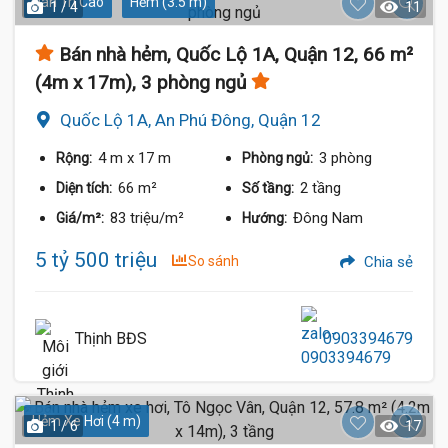
Dân Trí Cao
Hẻm (3.5 m)
1 / 4
11
Bán nhà hẻm, Quốc Lộ 1A, Quận 12, 66 m²
(4m x 17m), 3 phòng ngủ
Quốc Lộ 1A, An Phú Đông, Quận 12
4 m
x 17 m
3 phòng
Rộng:
Phòng ngủ:
66 m²
2 tầng
Diện tích:
Số tầng:
83 triệu/m²
Đông Nam
Giá/m²:
Hướng:
5 tỷ 500 triệu
So sánh
Chia sẻ
Thịnh BĐS
0903394679
Hẻm Xe Hơi (4 m)
1 / 6
17