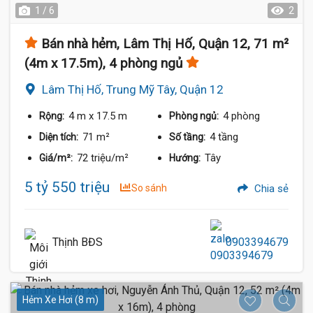
1 / 6
2
Bán nhà hẻm, Lâm Thị Hố, Quận 12, 71 m²
(4m x 17.5m), 4 phòng ngủ
Lâm Thị Hố, Trung Mỹ Tây, Quận 12
4 m
x 17.5 m
4 phòng
Rộng:
Phòng ngủ:
71 m²
4 tầng
Diện tích:
Số tầng:
72 triệu/m²
Tây
Giá/m²:
Hướng:
5 tỷ 550 triệu
So sánh
Chia sẻ
Thịnh BĐS
0903394679
Hẻm Xe Hơi (8 m)