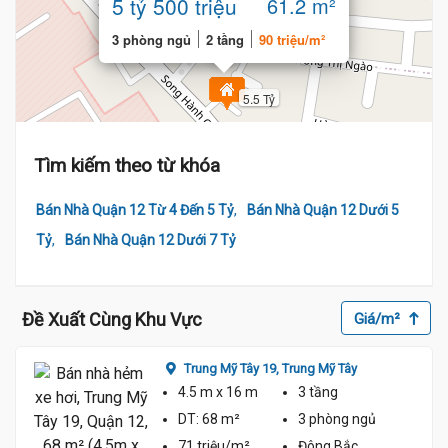
5 tỷ 500 triệu
61.2 m²
3 phòng ngủ
2 tầng
90 triệu/m²
5.5 Tỷ
Tìm kiếm theo từ khóa
,
Bán Nhà Quận 12 Từ 4 Đến 5 Tỷ
Bán Nhà Quận 12 Dưới 5
,
Tỷ
Bán Nhà Quận 12 Dưới 7 Tỷ
Đề Xuất Cùng Khu Vực
Giá/m²
Trung Mỹ Tây 19,
Trung Mỹ Tây
4.5 m
x 16 m
3 tầng
DT:
68 m²
3 phòng
ngủ
71 triệu/m²
Đông Bắc