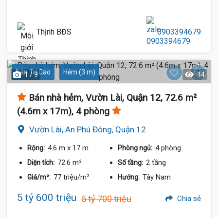
Thịnh BĐS
0903394679
Dân Trí Cao
Hẻm (3 m)
1 / 9
14
Bán nhà hẻm, Vườn Lài, Quận 12, 72.6 m²
(4.6m x 17m), 4 phòng
Vườn Lài, An Phú Đông, Quận 12
4.6 m
x 17 m
4 phòng
Rộng:
Phòng ngủ:
72.6 m²
2 tầng
Diện tích:
Số tầng:
77 triệu/m²
Tây Nam
Giá/m²:
Hướng:
5 tỷ 600 triệu
5 tỷ 700 triệu
Chia sẻ