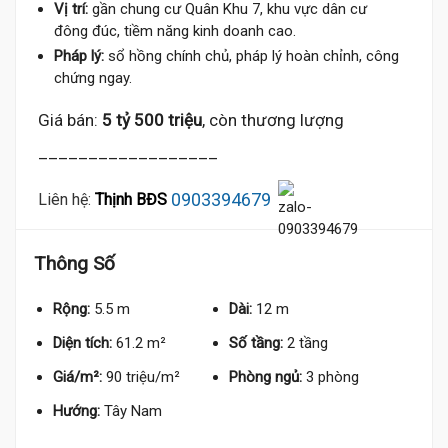
Vị trí:
gần chung cư Quân Khu 7, khu vực dân cư
đông đúc, tiềm năng kinh doanh cao.
Pháp lý:
sổ hồng chính chủ, pháp lý hoàn chỉnh, công
chứng ngay.
Giá bán:
5 tỷ 500 triệu
, còn thương lượng
__________________
0903394679
Liên hệ:
Thịnh BĐS
Thông Số
Rộng:
5.5 m
Dài:
12 m
Diện tích:
61.2 m²
Số tầng:
2 tầng
Giá/m²:
90 triệu/m²
Phòng ngủ:
3 phòng
Hướng:
Tây Nam