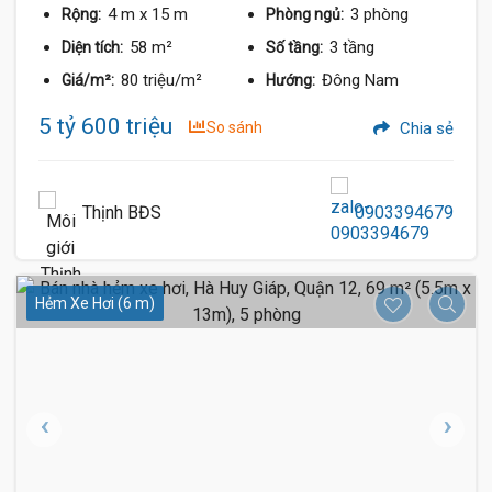
4 m
x 15 m
3 phòng
Rộng:
Phòng ngủ:
58 m²
3 tầng
Diện tích:
Số tầng:
80 triệu/m²
Đông Nam
Giá/m²:
Hướng:
5 tỷ 600 triệu
So sánh
Chia sẻ
Thịnh BĐS
0903394679
Hẻm Xe Hơi (6 m)