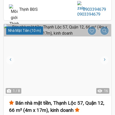
Thịnh BĐS
0903394679
Nhà Mặt Tiền (10 m)
1 / 8
16
Bán nhà mặt tiền, Thạnh Lộc 57, Quận 12,
66 m² (4m x 17m), kinh doanh