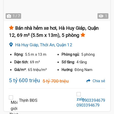
1 / 7
1
Bán nhà hẻm xe hơi, Hà Huy Giáp, Quận
12, 69 m² (5.5m x 13m), 5 phòng
Hà Huy Giáp, Thới An, Quận 12
5.5 m
x 13 m
5 phòng
Rộng:
Phòng ngủ:
69 m²
4 tầng
Diện tích:
Số tầng:
65 triệu/m²
Đông Nam
Giá/m²:
Hướng:
5 tỷ 600 triệu
5 tỷ 700 triệu
Chia sẻ
Thịnh BĐS
0903394679