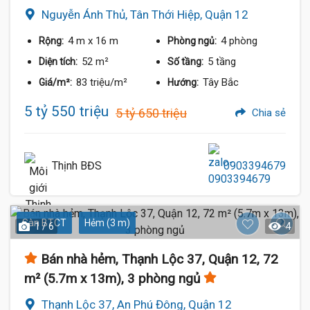
Nguyễn Ánh Thủ, Tân Thới Hiệp, Quận 12
4 m
x 16 m
4 phòng
Rộng:
Phòng ngủ:
52 m²
5 tầng
Diện tích:
Số tầng:
83 triệu/m²
Tây Bắc
Giá/m²:
Hướng:
5 tỷ 550 triệu
5 tỷ 650 triệu
Chia sẻ
Thịnh BĐS
0903394679
Sàn BTCT
Hẻm (3 m)
1 / 6
4
Bán nhà hẻm, Thạnh Lộc 37, Quận 12, 72
m² (5.7m x 13m), 3 phòng ngủ
Thạnh Lộc 37, An Phú Đông, Quận 12