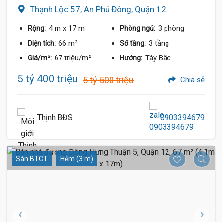
Thạnh Lộc 57, An Phú Đông, Quận 12
4 m
x 17 m
3 phòng
Rộng:
Phòng ngủ:
66 m²
3 tầng
Diện tích:
Số tầng:
67 triệu/m²
Tây Bắc
Giá/m²:
Hướng:
5 tỷ 400 triệu
5 tỷ 500 triệu
Chia sẻ
Thịnh BĐS
0903394679
Sàn BTCT
Hẻm (3 m)