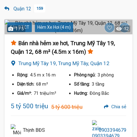
Quận 12
159
Sàn BTCT
Hẻm Xe Hơi (4 m)
1 / 5
12
Bán nhà hẻm xe hơi, Trung Mỹ Tây 19,
Quận 12, 68 m² (4.5m x 16m)
Trung Mỹ Tây 19, Trung Mỹ Tây, Quận 12
4.5 m
x 16 m
3 phòng
Rộng:
Phòng ngủ:
68 m²
3 tầng
Diện tích:
Số tầng:
71 triệu/m²
Đông Bắc
Giá/m²:
Hướng:
5 tỷ 500 triệu
5 tỷ 600 triệu
Chia sẻ
Thịnh BĐS
0903394679