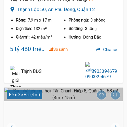
Thạnh Lộc 50, An Phú Đông, Quận 12
7.9 m
x 17 m
3 phòng
Rộng:
Phòng ngủ:
132 m²
3 tầng
Diện tích:
Số tầng:
42 triệu/m²
Đông Bắc
Giá/m²:
Hướng:
5 tỷ 480 triệu
So sánh
Chia sẻ
Thịnh BĐS
0903394679
Hẻm Xe Hơi (4 m)