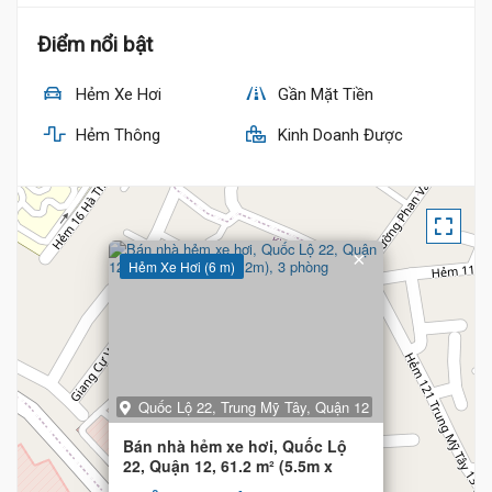
Điểm nổi bật
Hẻm Xe Hơi
Gần Mặt Tiền
Hẻm Thông
Kinh Doanh Được
×
Hẻm Xe Hơi (6 m)
Quốc Lộ 22, Trung Mỹ Tây, Quận 12
Bán nhà hẻm xe hơi, Quốc Lộ
22, Quận 12, 61.2 m² (5.5m x
12m), 3 phòng