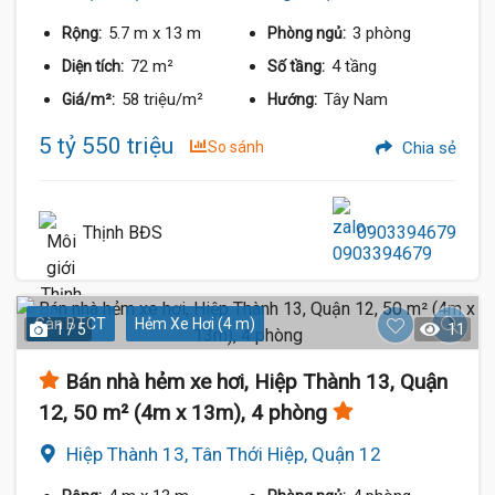
5.7 m
x 13 m
3 phòng
Rộng:
Phòng ngủ:
72 m²
4 tầng
Diện tích:
Số tầng:
58 triệu/m²
Tây Nam
Giá/m²:
Hướng:
5 tỷ 550 triệu
So sánh
Chia sẻ
Thịnh BĐS
0903394679
Sàn BTCT
Hẻm Xe Hơi (4 m)
1 / 5
11
Bán nhà hẻm xe hơi, Hiệp Thành 13, Quận
12, 50 m² (4m x 13m), 4 phòng
Hiệp Thành 13, Tân Thới Hiệp, Quận 12