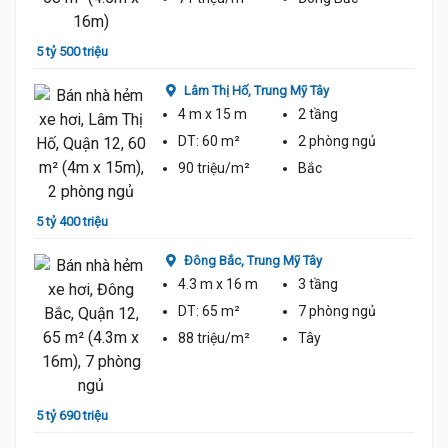
5 tỷ 500 triệu
5 tỷ 7
Lâm Thị Hố,
Trung Mỹ Tây
4 m
x 15 m
2 tầng
DT:
60 m²
2 phòng
ngủ
90 triệu/m²
Bắc
5 tỷ 400 triệu
5 tỷ 9
Đông Bắc,
Trung Mỹ Tây
4.3 m
x 16 m
3 tầng
DT:
65 m²
7 phòng
ngủ
88 triệu/m²
Tây
5 tỷ 1
5 tỷ 690 triệu