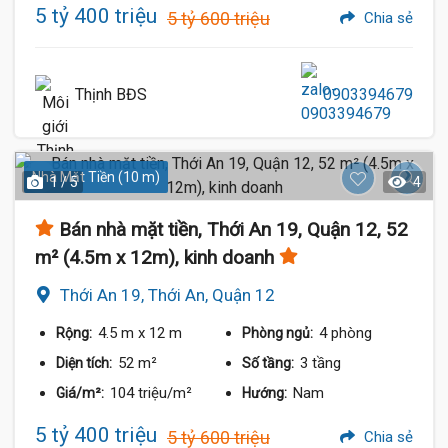
5 tỷ 400 triệu
5 tỷ 600 triệu
Chia sẻ
Thịnh BĐS
0903394679
Nhà Mặt Tiền (10 m)
1 / 5
4
Bán nhà mặt tiền, Thới An 19, Quận 12, 52
m² (4.5m x 12m), kinh doanh
Thới An 19, Thới An, Quận 12
4.5 m
x 12 m
4 phòng
Rộng:
Phòng ngủ:
52 m²
3 tầng
Diện tích:
Số tầng:
104 triệu/m²
Nam
Giá/m²:
Hướng:
5 tỷ 400 triệu
5 tỷ 600 triệu
Chia sẻ