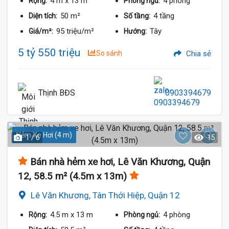
4 m
x 13 m
4 phòng
Rộng:
Phòng ngủ:
50 m²
4 tầng
Diện tích:
Số tầng:
95 triệu/m²
Tây
Giá/m²:
Hướng:
5 tỷ 550 triệu
So sánh
Chia sẻ
Thịnh BĐS
0903394679
Hẻm Xe Hơi (4 m)
1 / 6
15
Bán nhà hẻm xe hơi, Lê Văn Khương, Quận
12, 58.5 m² (4.5m x 13m)
Lê Văn Khương, Tân Thới Hiệp, Quận 12
4.5 m
x 13 m
4 phòng
Rộng:
Phòng ngủ: