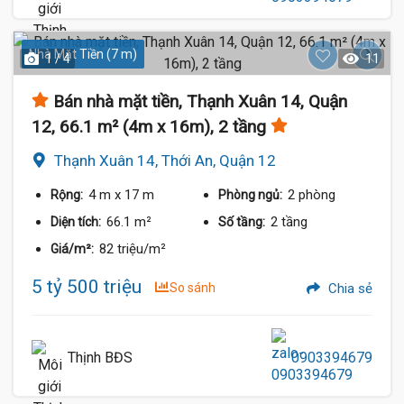
Nhà Mặt Tiền (7 m)
1 / 4
11
Bán nhà mặt tiền, Thạnh Xuân 14, Quận
12, 66.1 m² (4m x 16m), 2 tầng
Thạnh Xuân 14, Thới An, Quận 12
4 m
x 17 m
2 phòng
Rộng:
Phòng ngủ:
66.1 m²
2 tầng
Diện tích:
Số tầng:
82 triệu/m²
Giá/m²:
5 tỷ 500 triệu
So sánh
Chia sẻ
Thịnh BĐS
0903394679