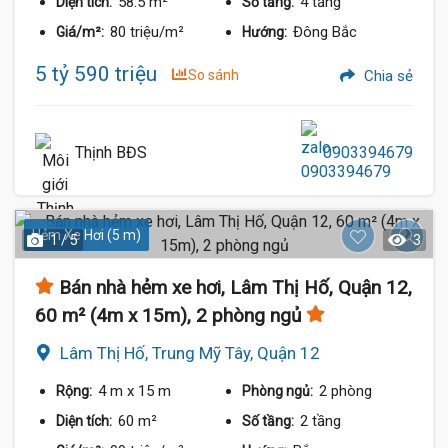
58.5 m²
4 tầng
Diện tích:
Số tầng:
80 triệu/m²
Đông Bắc
Giá/m²:
Hướng:
5 tỷ 590 triệu
So sánh
Chia sẻ
Thịnh BĐS
0903394679
Hẻm Xe Hơi (5 m)
1 / 5
3
Bán nhà hẻm xe hơi, Lâm Thị Hố, Quận 12,
60 m² (4m x 15m), 2 phòng ngủ
Lâm Thị Hố, Trung Mỹ Tây, Quận 12
4 m
x 15 m
2 phòng
Rộng:
Phòng ngủ:
60 m²
2 tầng
Diện tích:
Số tầng: