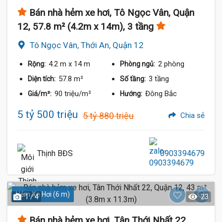
Bán nhà hẻm xe hơi, Tô Ngọc Vân, Quận
12, 57.8 m² (4.2m x 14m), 3 tầng
Tô Ngọc Vân, Thới An, Quận 12
4.2 m
x 14 m
2 phòng
Rộng:
Phòng ngủ:
57.8 m²
3 tầng
Diện tích:
Số tầng:
90 triệu/m²
Đông Bắc
Giá/m²:
Hướng:
5 tỷ 500 triệu
5 tỷ 880 triệu
Chia sẻ
Thịnh BĐS
0903394679
Hẻm Xe Hơi (6 m)
1 / 4
23
Bán nhà hẻm xe hơi, Tân Thới Nhất 22,