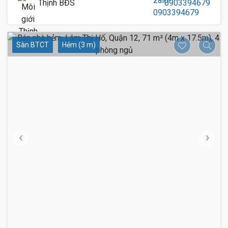
Thịnh BĐS
0903394679
Sàn BTCT
Hẻm (3 m)