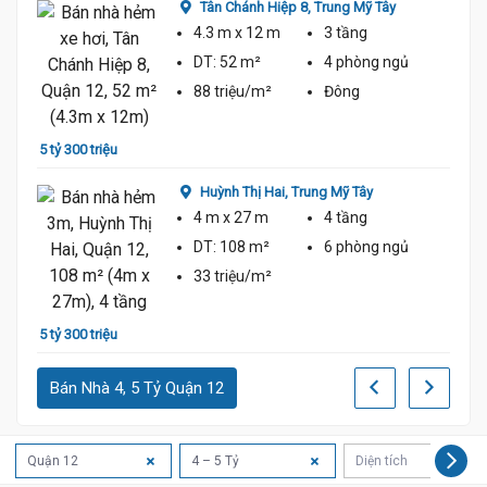
Tân Chánh Hiệp 8,
Trung Mỹ Tây
4.3 m
x 12 m
3 tầng
DT:
52 m²
4 phòng
ngủ
88 triệu/m²
Đông
5 tỷ 1
5 tỷ 300 triệu
Huỳnh Thị Hai,
Trung Mỹ Tây
4 m
x 27 m
4 tầng
DT:
108 m²
6 phòng
ngủ
33 triệu/m²
5 tỷ 1
5 tỷ 300 triệu
Bán Nhà 4, 5 Tỷ Quận 12
Quận 12
4 – 5 Tỷ
Diện tích