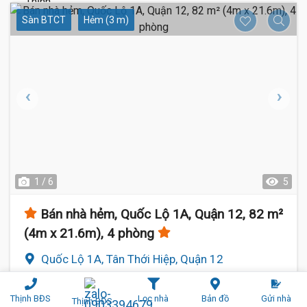
Sàn BTCT
Hẻm (3 m)
1 / 6
5
Bán nhà hẻm, Quốc Lộ 1A, Quận 12, 82 m²
(4m x 21.6m), 4 phòng
Quốc Lộ 1A, Tân Thới Hiệp, Quận 12
4 m
x 21.6 m
4 phòng
Rộng:
Phòng ngủ:
Thịnh BĐS
Lọc nhà
Bản đồ
Gửi nhà
Thịnh BĐS
82 m²
2 tầng
Diện tích:
Số tầng: