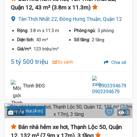
Quận 12, 43 m² (3.8m x 11.3m)
Tân Thới Nhất 22, Đông Hưng Thuận, Quận 12
3.8 m
x 11.3 m
3 phòng
Rộng:
Phòng ngủ:
43 m²
2 tầng
Diện tích:
Số tầng:
123 triệu/m²
Giá/m²:
5 tỷ 500 triệu
So sánh
Chia sẻ
Thịnh BĐS
0903394679
Hẻm Xe Hơi (4 m)
1 / 4
3
Bán nhà hẻm xe hơi, Thạnh Lộc 50, Quận
12, 132 m² (7.9m x 17m), 3 tầng