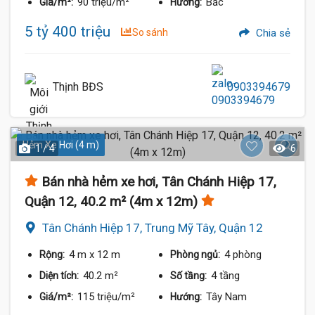
90 triệu/m²
Bắc
Giá/m²:
Hướng:
5 tỷ 400 triệu
So sánh
Chia sẻ
Thịnh BĐS
0903394679
Hẻm Xe Hơi (4 m)
1 / 4
6
Bán nhà hẻm xe hơi, Tân Chánh Hiệp 17,
Quận 12, 40.2 m² (4m x 12m)
Tân Chánh Hiệp 17, Trung Mỹ Tây, Quận 12
4 m
x 12 m
4 phòng
Rộng:
Phòng ngủ:
40.2 m²
4 tầng
Diện tích:
Số tầng:
115 triệu/m²
Tây Nam
Giá/m²:
Hướng: