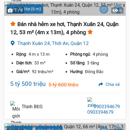
Hẻm Xe Hơi (6 m)
1 / 6
6
Bán nhà hẻm xe hơi, Thạnh Xuân 24, Quận
12, 53 m² (4m x 13m), 4 phòng
Thạnh Xuân 24, Thới An, Quận 12
4 m
x 13 m
4 phòng
Rộng:
Phòng ngủ:
53 m²
3 tầng
Diện tích:
Số tầng:
92 triệu/m²
Đông Bắc
Giá/m²:
Hướng:
5 tỷ 500 triệu
5 tỷ 600 triệu
Chia sẻ
Thịnh BĐS
0903394679