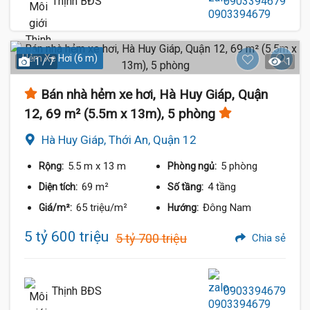
Thịnh BĐS
0903394679
Hẻm Xe Hơi (6 m)
1 / 7
1
Bán nhà hẻm xe hơi, Hà Huy Giáp, Quận
12, 69 m² (5.5m x 13m), 5 phòng
Hà Huy Giáp, Thới An, Quận 12
5.5 m
x 13 m
5 phòng
Rộng:
Phòng ngủ:
69 m²
4 tầng
Diện tích:
Số tầng:
65 triệu/m²
Đông Nam
Giá/m²:
Hướng:
5 tỷ 600 triệu
5 tỷ 700 triệu
Chia sẻ
Thịnh BĐS
0903394679