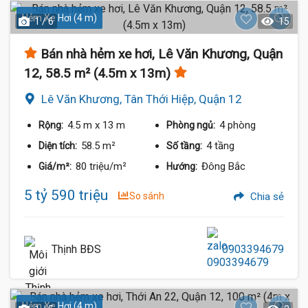
Hẻm Xe Hơi (4 m)
1 / 6
15
Bán nhà hẻm xe hơi, Lê Văn Khương, Quận
12, 58.5 m² (4.5m x 13m)
Lê Văn Khương, Tân Thới Hiệp, Quận 12
4.5 m
x 13 m
4 phòng
Rộng:
Phòng ngủ:
58.5 m²
4 tầng
Diện tích:
Số tầng:
80 triệu/m²
Đông Bắc
Giá/m²:
Hướng:
5 tỷ 590 triệu
So sánh
Chia sẻ
Thịnh BĐS
0903394679
Hẻm Xe Hơi (4 m)