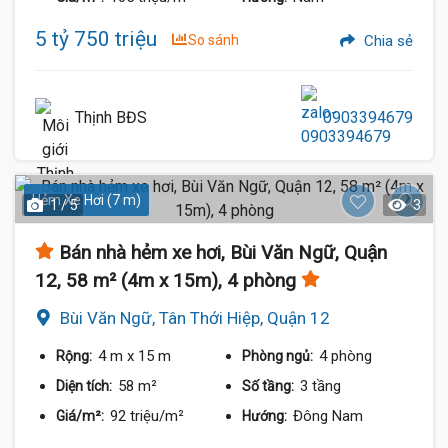
5 tỷ 750 triệu
So sánh
Chia sẻ
Thịnh BĐS
0903394679
Hẻm Xe Hơi (7 m)
1 / 5
3
Bán nhà hẻm xe hơi, Bùi Văn Ngữ, Quận
12, 58 m² (4m x 15m), 4 phòng
Bùi Văn Ngữ, Tân Thới Hiệp, Quận 12
4 m
x 15 m
4 phòng
Rộng:
Phòng ngủ:
58 m²
3 tầng
Diện tích:
Số tầng:
92 triệu/m²
Đông Nam
Giá/m²:
Hướng: