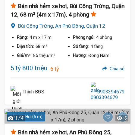
Bán nhà hẻm xe hơi, Bùi Công Trừng, Quận
12, 68 m² (4m x 17m), 4 phòng
Bùi Công Trừng, An Phú Đông, Quận 12
4 m
x 17 m
4 phòng
Rộng:
Phòng ngủ:
68 m²
4 tầng
Diện tích:
Số tầng:
85 triệu/m²
Đông Nam
Giá/m²:
Hướng:
5 tỷ 800 triệu
6 tỷ
Chia sẻ
Thịnh BĐS
0903394679
Hẻm Xe Hơi (5 m)
1 / 4
5
Bán nhà hẻm xe hơi, An Phú Đông 25,