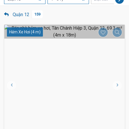
Quận 12
159
Hẻm Xe Hơi (4 m)