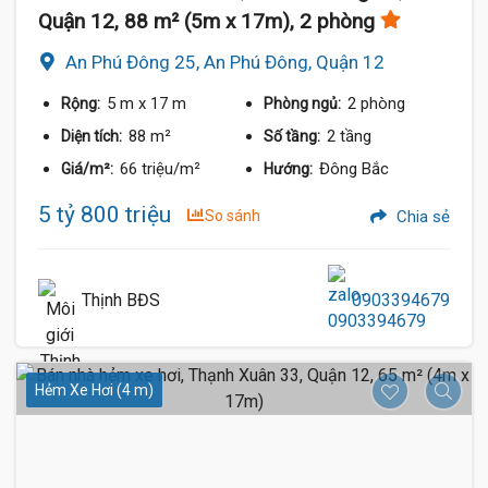
Quận 12, 88 m² (5m x 17m), 2 phòng
An Phú Đông 25, An Phú Đông, Quận 12
5 m
x 17 m
2 phòng
Rộng:
Phòng ngủ:
88 m²
2 tầng
Diện tích:
Số tầng:
66 triệu/m²
Đông Bắc
Giá/m²:
Hướng:
5 tỷ 800 triệu
So sánh
Chia sẻ
Thịnh BĐS
0903394679
Hẻm Xe Hơi (4 m)