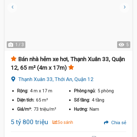
1 / 3
5
Bán nhà hẻm xe hơi, Thạnh Xuân 33, Quận
12, 65 m² (4m x 17m)
Thạnh Xuân 33, Thới An, Quận 12
4 m
x 17 m
5 phòng
Rộng:
Phòng ngủ:
65 m²
4 tầng
Diện tích:
Số tầng:
73 triệu/m²
Nam
Giá/m²:
Hướng:
5 tỷ 800 triệu
So sánh
Chia sẻ