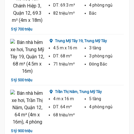
DT:
69.3 m²
4 phòng
ngủ
82 triệu/m²
Bắc
5 tỷ 700 triệu
5 tỷ 3
Trung Mỹ Tây 19,
Trung Mỹ Tây
4.5 m
x 16 m
3 tầng
DT:
68 m²
3 phòng
ngủ
71 triệu/m²
Đông Bắc
5 tỷ 500 triệu
5 tỷ 3
Trần Thị Năm,
Trung Mỹ Tây
4 m
x 16 m
5 tầng
DT:
64 m²
4 phòng
ngủ
68 triệu/m²
5 tỷ 900 triệu
6 tỷ 1