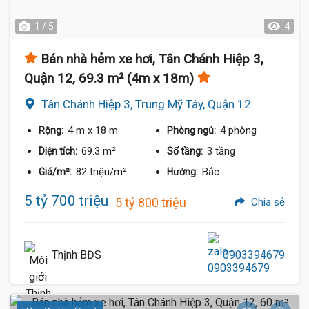
1 / 5
4
Bán nhà hẻm xe hơi, Tân Chánh Hiệp 3,
Quận 12, 69.3 m² (4m x 18m)
Tân Chánh Hiệp 3, Trung Mỹ Tây, Quận 12
4 m
x 18 m
4 phòng
Rộng:
Phòng ngủ:
69.3 m²
3 tầng
Diện tích:
Số tầng:
82 triệu/m²
Bắc
Giá/m²:
Hướng:
5 tỷ 700 triệu
5 tỷ 800 triệu
Chia sẻ
Thịnh BĐS
0903394679