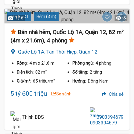
Sàn BTCT
Hẻm (3 m)
1 / 6
5
Bán nhà hẻm, Quốc Lộ 1A, Quận 12, 82 m²
(4m x 21.6m), 4 phòng
Quốc Lộ 1A, Tân Thới Hiệp, Quận 12
4 m
x 21.6 m
4 phòng
Rộng:
Phòng ngủ:
82 m²
2 tầng
Diện tích:
Số tầng:
65 triệu/m²
Đông Nam
Giá/m²:
Hướng:
5 tỷ 600 triệu
So sánh
Chia sẻ
Thịnh BĐS
0903394679