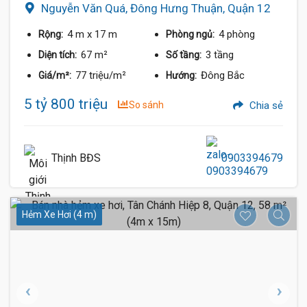
Nguyễn Văn Quá, Đông Hưng Thuận, Quận 12
4 m
x 17 m
4 phòng
Rộng:
Phòng ngủ:
67 m²
3 tầng
Diện tích:
Số tầng:
77 triệu/m²
Đông Bắc
Giá/m²:
Hướng:
5 tỷ 800 triệu
So sánh
Chia sẻ
Thịnh BĐS
0903394679
Hẻm Xe Hơi (4 m)