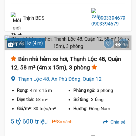
Thịnh BĐS
0903394679
Hẻm Xe Hơi (4 m)
1 / 9
16
Bán nhà hẻm xe hơi, Thạnh Lộc 48, Quận
12, 58 m² (4m x 15m), 3 phòng
Thạnh Lộc 48, An Phú Đông, Quận 12
4 m
x 15 m
3 phòng
Rộng:
Phòng ngủ:
58 m²
3 tầng
Diện tích:
Số tầng:
80 triệu/m²
Đông Nam
Giá/m²:
Hướng:
5 tỷ 600 triệu
So sánh
Chia sẻ