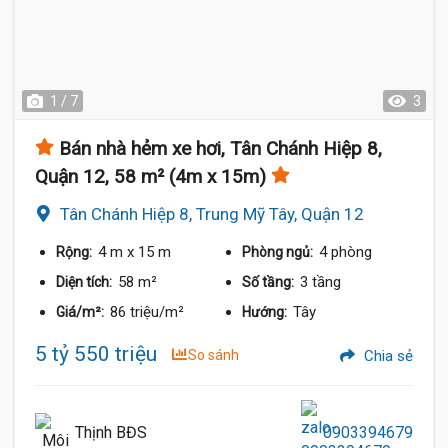
1 / 7
3
Bán nhà hẻm xe hơi, Tân Chánh Hiệp 8,
Quận 12, 58 m² (4m x 15m)
Tân Chánh Hiệp 8, Trung Mỹ Tây, Quận 12
4 m
x 15 m
4 phòng
Rộng:
Phòng ngủ:
58 m²
3 tầng
Diện tích:
Số tầng:
86 triệu/m²
Tây
Giá/m²:
Hướng:
5 tỷ 550 triệu
So sánh
Chia sẻ
Thịnh BĐS
0903394679