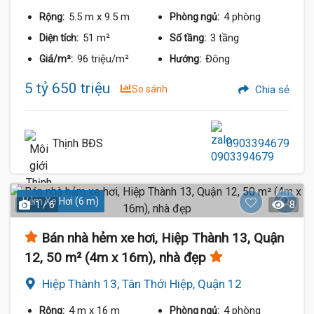
5.5 m
x 9.5 m
4 phòng
Rộng:
Phòng ngủ:
51 m²
3 tầng
Diện tích:
Số tầng:
96 triệu/m²
Đông
Giá/m²:
Hướng:
5 tỷ 650 triệu
So sánh
Chia sẻ
Thịnh BĐS
0903394679
Hẻm Xe Hơi (6 m)
1 / 6
8
Bán nhà hẻm xe hơi, Hiệp Thành 13, Quận
12, 50 m² (4m x 16m), nhà đẹp
Hiệp Thành 13, Tân Thới Hiệp, Quận 12
4 m
x 16 m
4 phòng
Rộng:
Phòng ngủ: