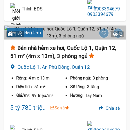
Thịnh BĐS
0903394679
Hẻm Xe Hơi (4 m)
1 / 6
2
Bán nhà hẻm xe hơi, Quốc Lộ 1, Quận 12,
51 m² (4m x 13m), 3 phòng ngủ
Quốc Lộ 1, An Phú Đông, Quận 12
4 m
x 13 m
3 phòng
Rộng:
Phòng ngủ:
51 m²
3 tầng
Diện tích:
Số tầng:
99 triệu/m²
Tây Nam
Giá/m²:
Hướng:
5 tỷ 780 triệu
So sánh
Chia sẻ