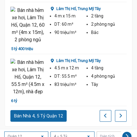
Lâm Thị Hố,
Trung Mỹ Tây
4 m
x 15 m
2 tầng
DT:
60 m²
2 phòng
ngủ
90 triệu/m²
Bắc
5 tỷ 400 triệu
6 tỷ 1
Lâm Thị Hố,
Trung Mỹ Tây
4.5 m
x 12 m
4 tầng
DT:
55.5 m²
4 phòng
ngủ
83 triệu/m²
Tây
6 tỷ
5 tỷ 1
Bán Nhà 4, 5 Tỷ Quận 12
Quận 12
4 – 5 Tỷ
Diện tích