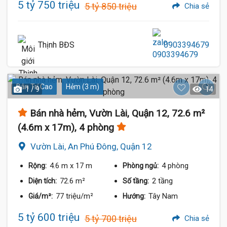
5 tỷ 750 triệu
5 tỷ 850 triệu
Chia sẻ
Thịnh BĐS
0903394679
Dân Trí Cao
Hẻm (3 m)
1 / 9
14
Bán nhà hẻm, Vườn Lài, Quận 12, 72.6 m²
(4.6m x 17m), 4 phòng
Vườn Lài, An Phú Đông, Quận 12
4.6 m
x 17 m
4 phòng
Rộng:
Phòng ngủ:
72.6 m²
2 tầng
Diện tích:
Số tầng:
77 triệu/m²
Tây Nam
Giá/m²:
Hướng:
5 tỷ 600 triệu
5 tỷ 700 triệu
Chia sẻ