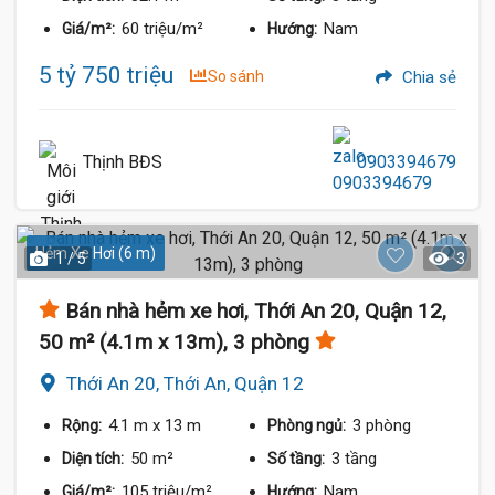
60 triệu/m²
Nam
Giá/m²:
Hướng:
5 tỷ 750 triệu
So sánh
Chia sẻ
Thịnh BĐS
0903394679
Hẻm Xe Hơi (6 m)
1 / 5
3
Bán nhà hẻm xe hơi, Thới An 20, Quận 12,
50 m² (4.1m x 13m), 3 phòng
Thới An 20, Thới An, Quận 12
4.1 m
x 13 m
3 phòng
Rộng:
Phòng ngủ:
50 m²
3 tầng
Diện tích:
Số tầng:
105 triệu/m²
Nam
Giá/m²:
Hướng: