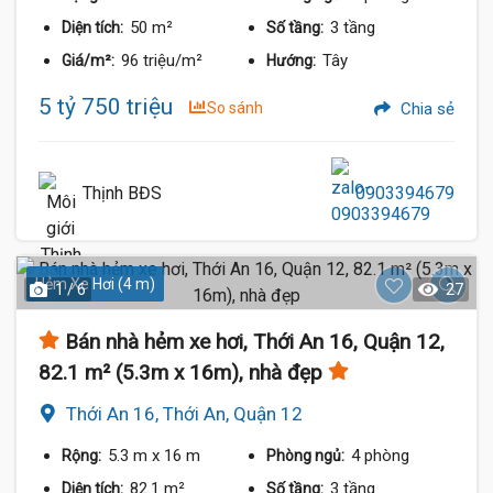
50 m²
3 tầng
Diện tích:
Số tầng:
96 triệu/m²
Tây
Giá/m²:
Hướng:
5 tỷ 750 triệu
So sánh
Chia sẻ
Thịnh BĐS
0903394679
Hẻm Xe Hơi (4 m)
1 / 6
27
Bán nhà hẻm xe hơi, Thới An 16, Quận 12,
82.1 m² (5.3m x 16m), nhà đẹp
Thới An 16, Thới An, Quận 12
5.3 m
x 16 m
4 phòng
Rộng:
Phòng ngủ:
82.1 m²
3 tầng
Diện tích:
Số tầng: