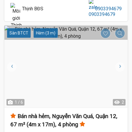
Thịnh BĐS
0903394679
Sàn BTCT
Hẻm (3 m)
1 / 6
2
Bán nhà hẻm, Nguyễn Văn Quá, Quận 12,
67 m² (4m x 17m), 4 phòng