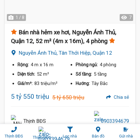
1 / 8
7
Bán nhà hẻm xe hơi, Nguyễn Ánh Thủ,
Quận 12, 52 m² (4m x 16m), 4 phòng
Nguyễn Ánh Thủ, Tân Thới Hiệp, Quận 12
4 m
x 16 m
4 phòng
Rộng:
Phòng ngủ:
52 m²
5 tầng
Diện tích:
Số tầng:
83 triệu/m²
Tây Bắc
Giá/m²:
Hướng:
5 tỷ 550 triệu
5 tỷ 650 triệu
Chia sẻ
Thịnh BĐS
0903394679
Thịnh BĐS
Lọc nhà
Bản đồ
Gửi nhà
Thịnh BĐS