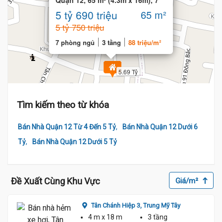
Quận 12, 65 m² (4.3m x 16m), 7
phòng ngủ
5 tỷ 690 triệu
65 m²
5 tỷ 750 triệu
7 phòng ngủ
3 tầng
88 triệu/m²
5.69 Tỷ
Tìm kiếm theo từ khóa
,
Bán Nhà Quận 12 Từ 4 Đến 5 Tỷ
Bán Nhà Quận 12 Dưới 6
,
Tỷ
Bán Nhà Quận 12 Dưới 5 Tỷ
Đề Xuất Cùng Khu Vực
Giá/m²
Tân Chánh Hiệp 3,
Trung Mỹ Tây
4 m
x 18 m
3 tầng