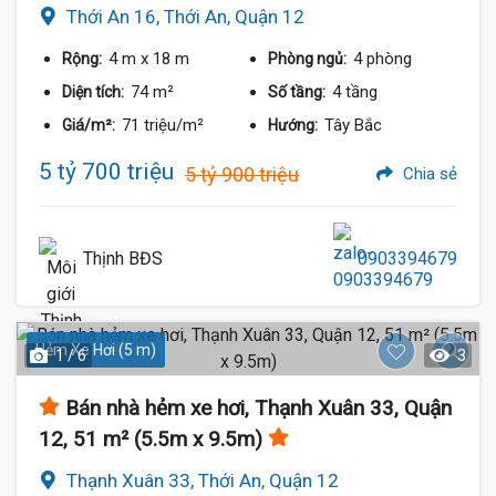
Thới An 16, Thới An, Quận 12
4 m
x 18 m
4 phòng
Rộng:
Phòng ngủ:
74 m²
4 tầng
Diện tích:
Số tầng:
71 triệu/m²
Tây Bắc
Giá/m²:
Hướng:
5 tỷ 700 triệu
5 tỷ 900 triệu
Chia sẻ
Thịnh BĐS
0903394679
Hẻm Xe Hơi (5 m)
1 / 6
3
Bán nhà hẻm xe hơi, Thạnh Xuân 33, Quận
12, 51 m² (5.5m x 9.5m)
Thạnh Xuân 33, Thới An, Quận 12