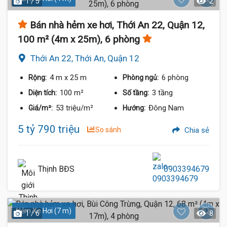
1 / 5
2
Bán nhà hẻm xe hơi, Thới An 22, Quận 12,
100 m² (4m x 25m), 6 phòng
Thới An 22, Thới An, Quận 12
4 m
x 25 m
6 phòng
Rộng:
Phòng ngủ:
100 m²
3 tầng
Diện tích:
Số tầng:
53 triệu/m²
Đông Nam
Giá/m²:
Hướng:
5 tỷ 790 triệu
So sánh
Chia sẻ
Thịnh BĐS
0903394679
Hẻm Xe Hơi (7 m)
1 / 6
8