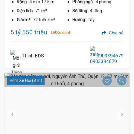
4 m
x 17.5 m
4 phòng
Rộng:
Phòng ngủ:
71 m²
4 tầng
Diện tích:
Số tầng:
72 triệu/m²
Tây
Giá/m²:
Hướng:
5 tỷ 550 triệu
So sánh
Chia sẻ
Thịnh BĐS
0903394679
Hẻm Xe Hơi (8 m)