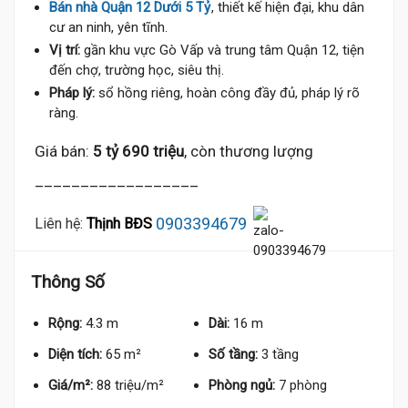
Bán nhà Quận 12 Dưới 5 Tỷ
, thiết kế hiện đại, khu dân
cư an ninh, yên tĩnh.
Vị trí:
gần khu vực Gò Vấp và trung tâm Quận 12, tiện
đến chợ, trường học, siêu thị.
Pháp lý:
sổ hồng riêng, hoàn công đầy đủ, pháp lý rõ
ràng.
Giá bán:
5 tỷ 690 triệu
, còn thương lượng
__________________
0903394679
Liên hệ:
Thịnh BĐS
Thông Số
Rộng:
4.3 m
Dài:
16 m
Diện tích:
65 m²
Số tầng:
3 tầng
Giá/m²:
88 triệu/m²
Phòng ngủ:
7 phòng