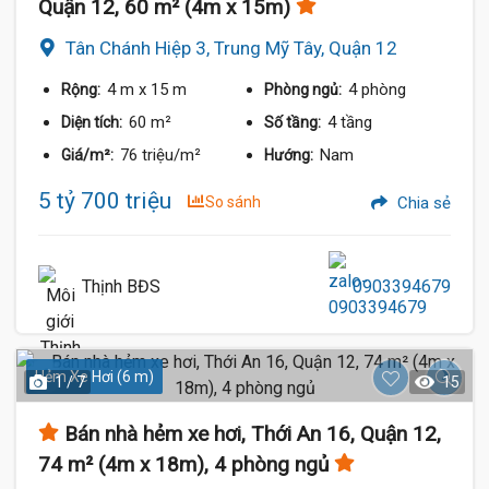
Quận 12, 60 m² (4m x 15m)
Tân Chánh Hiệp 3, Trung Mỹ Tây, Quận 12
4 m
x 15 m
4 phòng
Rộng:
Phòng ngủ:
60 m²
4 tầng
Diện tích:
Số tầng:
76 triệu/m²
Nam
Giá/m²:
Hướng:
5 tỷ 700 triệu
So sánh
Chia sẻ
Thịnh BĐS
0903394679
Hẻm Xe Hơi (6 m)
1 / 7
15
Bán nhà hẻm xe hơi, Thới An 16, Quận 12,
74 m² (4m x 18m), 4 phòng ngủ