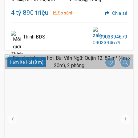
4 tỷ 890 triệu
So sánh
Chia sẻ
Thịnh BĐS
0903394679
Hẻm Xe Hơi (8 m)