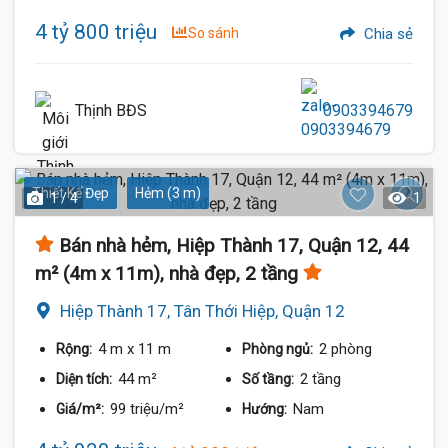
4 tỷ 800 triệu
So sánh
Chia sẻ
Thịnh BĐS
0903394679
Thiết Kế Đẹp
Hẻm (3 m)
1 / 4
1
Bán nhà hẻm, Hiệp Thành 17, Quận 12, 44
m² (4m x 11m), nhà đẹp, 2 tầng
Hiệp Thành 17, Tân Thới Hiệp, Quận 12
4 m
x 11 m
2 phòng
Rộng:
Phòng ngủ:
44 m²
2 tầng
Diện tích:
Số tầng:
99 triệu/m²
Nam
Giá/m²:
Hướng: