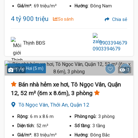
69 triệu/m²
Đông Nam
Giá/m²:
Hướng:
4 tỷ 900 triệu
So sánh
Chia sẻ
Thịnh BĐS
0903394679
Hẻm Xe Hơi (5 m)
1 / 6
1
Bán nhà hẻm xe hơi, Tô Ngọc Vân, Quận
12, 52 m² (6m x 8.6m), 3 phòng
Tô Ngọc Vân, Thới An, Quận 12
6 m
x 8.6 m
3 phòng
Rộng:
Phòng ngủ:
52 m²
3 tầng
Diện tích:
Số tầng:
83 triệu/m²
Đông Bắc
Giá/m²:
Hướng: