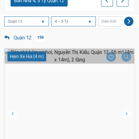
Bán Nhà 4, 5 Tỷ Quận 12
Quận 12
4 – 5 Tỷ
Diện tích
Quận 12
159
Hẻm Xe Hơi (4 m)