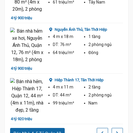
61 triệu/m²
Tây Nam
4 tỷ 900 triệu
4 tỷ 7
Nguyễn Ánh Thủ,
Tân Thới Hiệp
4 m
x 18 m
1 tầng
DT:
76 m²
2 phòng
ngủ
64 triệu/m²
Đông
4 tỷ 900 triệu
4 tỷ 6
Hiệp Thành 17,
Tân Thới Hiệp
4 m
x 11 m
2 tầng
DT:
44 m²
2 phòng
ngủ
99 triệu/m²
Nam
4 tỷ 920 triệu
4 tỷ 6