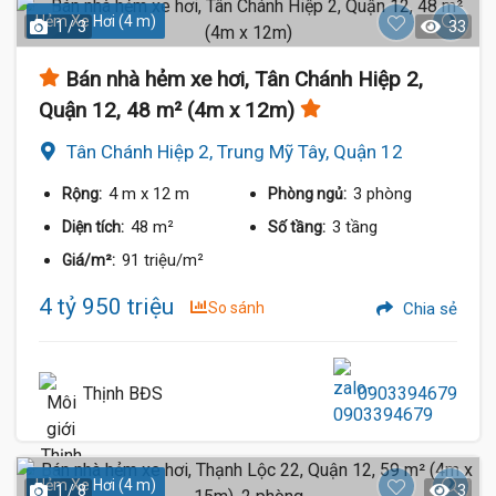
Hẻm Xe Hơi (4 m)
1 / 3
33
Bán nhà hẻm xe hơi, Tân Chánh Hiệp 2,
Quận 12, 48 m² (4m x 12m)
Tân Chánh Hiệp 2, Trung Mỹ Tây, Quận 12
4 m
x 12 m
3 phòng
Rộng:
Phòng ngủ:
48 m²
3 tầng
Diện tích:
Số tầng:
91 triệu/m²
Giá/m²:
4 tỷ 950 triệu
So sánh
Chia sẻ
Thịnh BĐS
0903394679
Hẻm Xe Hơi (4 m)
1 / 8
3