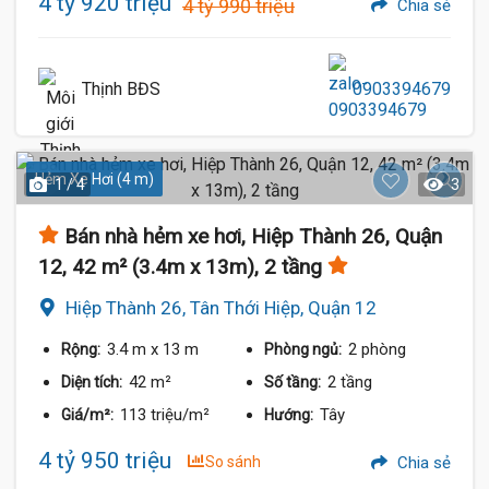
4 tỷ 920 triệu
4 tỷ 990 triệu
Chia sẻ
Thịnh BĐS
0903394679
Hẻm Xe Hơi (4 m)
1 / 4
3
Bán nhà hẻm xe hơi, Hiệp Thành 26, Quận
12, 42 m² (3.4m x 13m), 2 tầng
Hiệp Thành 26, Tân Thới Hiệp, Quận 12
3.4 m
x 13 m
2 phòng
Rộng:
Phòng ngủ:
42 m²
2 tầng
Diện tích:
Số tầng:
113 triệu/m²
Tây
Giá/m²:
Hướng:
4 tỷ 950 triệu
So sánh
Chia sẻ