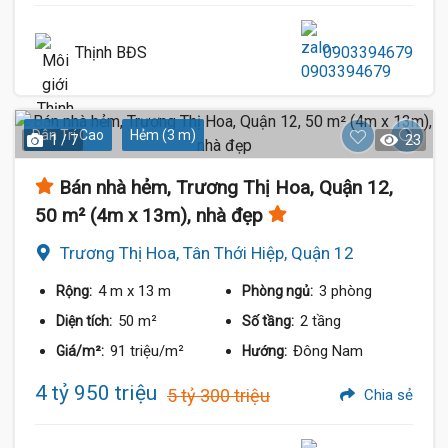
Thịnh BĐS
0903394679
Dân Trí Cao
Hẻm (3 m)
1 / 7
23
Bán nhà hẻm, Trương Thị Hoa, Quận 12,
50 m² (4m x 13m), nhà đẹp
Trương Thị Hoa, Tân Thới Hiệp, Quận 12
4 m
x 13 m
3 phòng
Rộng:
Phòng ngủ:
50 m²
2 tầng
Diện tích:
Số tầng:
91 triệu/m²
Đông Nam
Giá/m²:
Hướng:
4 tỷ 950 triệu
5 tỷ 300 triệu
Chia sẻ