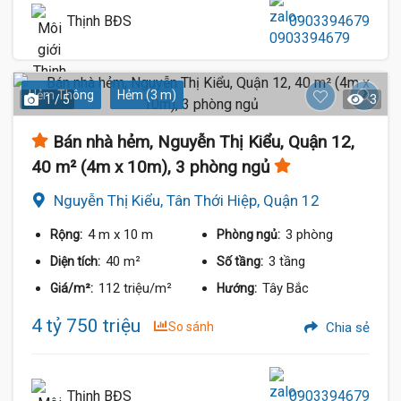
Thịnh BĐS
0903394679
Hẻm Thông
Hẻm (3 m)
1 / 5
3
Bán nhà hẻm, Nguyễn Thị Kiểu, Quận 12,
40 m² (4m x 10m), 3 phòng ngủ
Nguyễn Thị Kiểu, Tân Thới Hiệp, Quận 12
4 m
x 10 m
3 phòng
Rộng:
Phòng ngủ:
40 m²
3 tầng
Diện tích:
Số tầng:
112 triệu/m²
Tây Bắc
Giá/m²:
Hướng:
4 tỷ 750 triệu
So sánh
Chia sẻ
Thịnh BĐS
0903394679