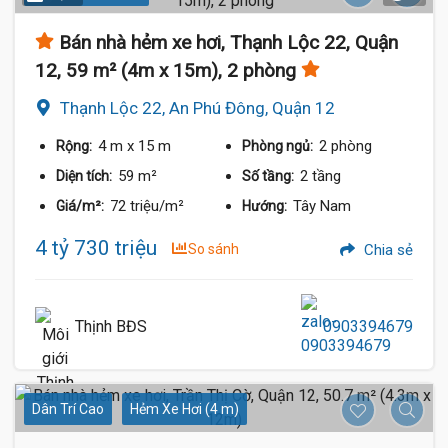
Bán nhà hẻm xe hơi, Thạnh Lộc 22, Quận
12, 59 m² (4m x 15m), 2 phòng
Thạnh Lộc 22, An Phú Đông, Quận 12
4 m
x 15 m
2 phòng
Rộng:
Phòng ngủ:
59 m²
2 tầng
Diện tích:
Số tầng:
72 triệu/m²
Tây Nam
Giá/m²:
Hướng:
4 tỷ 730 triệu
So sánh
Chia sẻ
Thịnh BĐS
0903394679
Dân Trí Cao
Hẻm Xe Hơi (4 m)