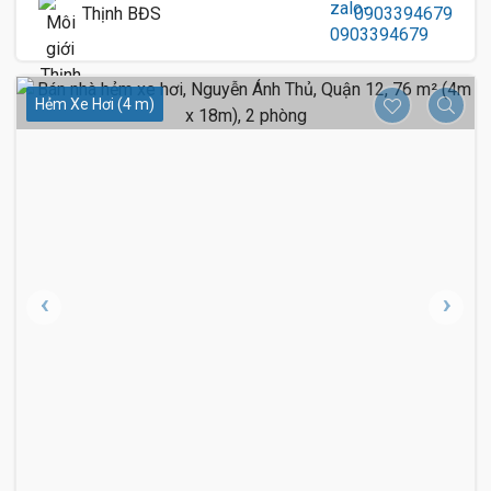
Thịnh BĐS
0903394679
Hẻm Xe Hơi (4 m)