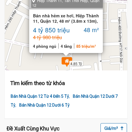
Hiệp Thành 11, Tân Thới Hiệp, Quận
12
Bán nhà hẻm xe hơi, Hiệp Thành
11, Quận 12, 48 m² (3.8m x 13m),
4 tầng
4 tỷ 850 triệu
48 m²
4 tỷ 980 triệu
4 phòng ngủ
4 tầng
85 triệu/m²
4.85 Tỷ
Tìm kiếm theo từ khóa
,
Bán Nhà Quận 12 Từ 4 Đến 5 Tỷ
Bán Nhà Quận 12 Dưới 7
,
Tỷ
Bán Nhà Quận 12 Dưới 6 Tỷ
Đề Xuất Cùng Khu Vực
Giá/m²