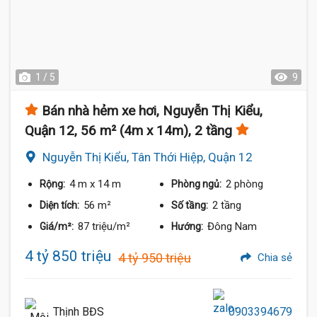
1 / 5
9
Bán nhà hẻm xe hơi, Nguyễn Thị Kiểu,
Quận 12, 56 m² (4m x 14m), 2 tầng
Nguyễn Thị Kiểu, Tân Thới Hiệp, Quận 12
4 m
x 14 m
2 phòng
Rộng:
Phòng ngủ:
56 m²
2 tầng
Diện tích:
Số tầng:
87 triệu/m²
Đông Nam
Giá/m²:
Hướng:
4 tỷ 850 triệu
4 tỷ 950 triệu
Chia sẻ
Thịnh BĐS
0903394679