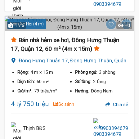
Hẻm Xe Hơi (4 m)
1 / 6
11
Bán nhà hẻm xe hơi, Đông Hưng Thuận
17, Quận 12, 60 m² (4m x 15m)
Đông Hưng Thuận 17, Đông Hưng Thuận, Quận
12
4 m
x 15 m
3 phòng
Rộng:
Phòng ngủ:
60 m²
2 tầng
Diện tích:
Số tầng:
79 triệu/m²
Đông Nam
Giá/m²:
Hướng:
4 tỷ 750 triệu
So sánh
Chia sẻ
Thịnh BĐS
0903394679