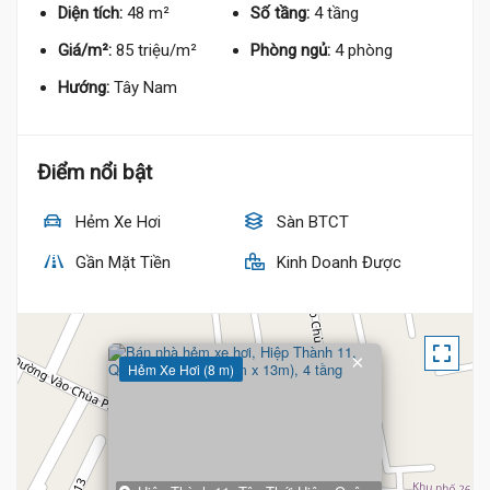
Diện tích:
48 m²
Số tầng:
4 tầng
Giá/m²:
85 triệu/m²
Phòng ngủ:
4 phòng
Hướng:
Tây Nam
Điểm nổi bật
Hẻm Xe Hơi
Sàn BTCT
Gần Mặt Tiền
Kinh Doanh Được
×
Hẻm Xe Hơi (8 m)