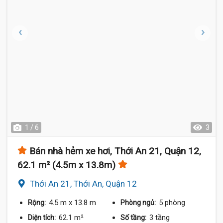
1 / 6
3
Bán nhà hẻm xe hơi, Thới An 21, Quận 12,
62.1 m² (4.5m x 13.8m)
Thới An 21, Thới An, Quận 12
4.5 m
x 13.8 m
5 phòng
Rộng:
Phòng ngủ:
62.1 m²
3 tầng
Diện tích:
Số tầng: