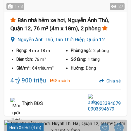
1 / 3
27
Bán nhà hẻm xe hơi, Nguyễn Ánh Thủ,
Quận 12, 76 m² (4m x 18m), 2 phòng
Nguyễn Ánh Thủ, Tân Thới Hiệp, Quận 12
4 m
x 18 m
2 phòng
Rộng:
Phòng ngủ:
76 m²
1 tầng
Diện tích:
Số tầng:
64 triệu/m²
Đông
Giá/m²:
Hướng:
4 tỷ 900 triệu
So sánh
Chia sẻ
Thịnh BĐS
0903394679
Hẻm Xe Hơi (4 m)