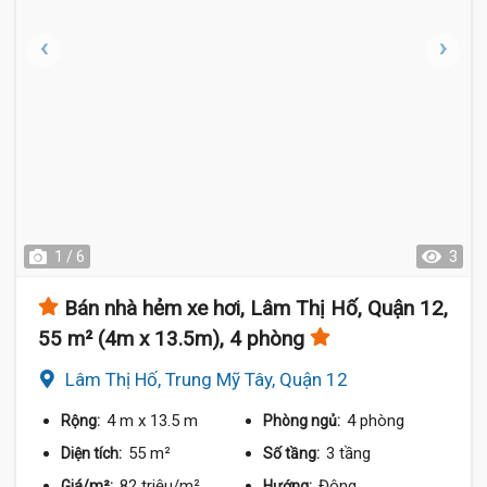
1 / 6
3
Bán nhà hẻm xe hơi, Lâm Thị Hố, Quận 12,
55 m² (4m x 13.5m), 4 phòng
Lâm Thị Hố, Trung Mỹ Tây, Quận 12
4 m
x 13.5 m
4 phòng
Rộng:
Phòng ngủ:
55 m²
3 tầng
Diện tích:
Số tầng:
82 triệu/m²
Đông
Giá/m²:
Hướng: