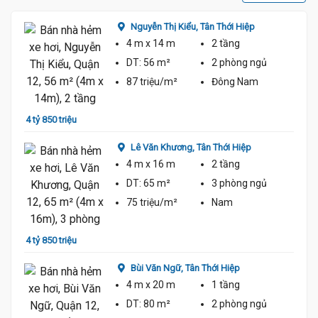
Nguyễn Thị Kiểu,
Tân Thới Hiệp
4 m
x 14 m
2 tầng
DT:
56 m²
2 phòng
ngủ
87 triệu/m²
Đông Nam
4 tỷ 850 triệu
4 tỷ 9
Lê Văn Khương,
Tân Thới Hiệp
4 m
x 16 m
2 tầng
DT:
65 m²
3 phòng
ngủ
75 triệu/m²
Nam
4 tỷ 850 triệu
4 tỷ 7
Bùi Văn Ngữ,
Tân Thới Hiệp
4 m
x 20 m
1 tầng
DT:
80 m²
2 phòng
ngủ