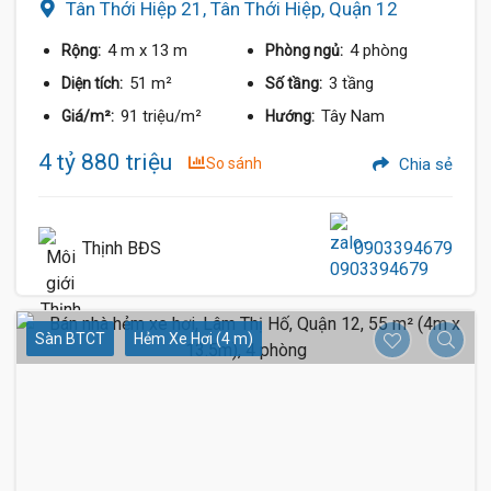
Tân Thới Hiệp 21, Tân Thới Hiệp, Quận 12
4 m
x 13 m
4 phòng
Rộng:
Phòng ngủ:
51 m²
3 tầng
Diện tích:
Số tầng:
91 triệu/m²
Tây Nam
Giá/m²:
Hướng:
4 tỷ 880 triệu
So sánh
Chia sẻ
Thịnh BĐS
0903394679
Sàn BTCT
Hẻm Xe Hơi (4 m)