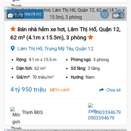
Hẻm Xe Hơi (4 m)
1 / 5
3
Bán nhà hẻm xe hơi, Lâm Thị Hố, Quận 12,
62 m² (4.1m x 15.5m), 3 phòng
Lâm Thị Hố, Trung Mỹ Tây, Quận 12
4.1 m
x 15.5 m
3 phòng
Rộng:
Phòng ngủ:
62 m²
3 tầng
Diện tích:
Số tầng:
70 triệu/m²
Nam
Giá/m²:
Hướng:
4 tỷ 950 triệu
So sánh
Chia sẻ
Thịnh BĐS
0903394679