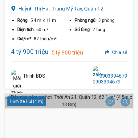
Huỳnh Thị Hai, Trung Mỹ Tây, Quận 12
5.4 m
x 11 m
3 phòng
Rộng:
Phòng ngủ:
60 m²
2 tầng
Diện tích:
Số tầng:
82 triệu/m²
Giá/m²:
4 tỷ 900 triệu
5 tỷ 900 triệu
Chia sẻ
Thịnh BĐS
0903394679
Hẻm Xe Hơi (4 m)