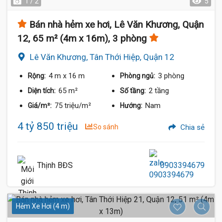
1 / 2
5
Bán nhà hẻm xe hơi, Lê Văn Khương, Quận
12, 65 m² (4m x 16m), 3 phòng
Lê Văn Khương, Tân Thới Hiệp, Quận 12
4 m
x 16 m
3 phòng
Rộng:
Phòng ngủ:
65 m²
2 tầng
Diện tích:
Số tầng:
75 triệu/m²
Nam
Giá/m²:
Hướng:
4 tỷ 850 triệu
So sánh
Chia sẻ
Thịnh BĐS
0903394679
Hẻm Xe Hơi (4 m)