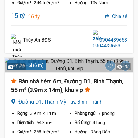
244 triệu/m²
Tây Nam
Giá/m²:
Hướng:
15 tỷ
16 tỷ
Chia sẻ
Thúy An BĐS
0904439653
Hẻm Xe Hơi (6 m)
1 / 4
90
Bán nhà hẻm 6m, Đường D1, Bình Thạnh,
55 m² (3.9m x 14m), khu vip
Đường D1, Thạnh Mỹ Tây, Bình Thạnh
3.9 m
x 14 m
7 phòng
Rộng:
Phòng ngủ:
54.8 m²
4 tầng
Diện tích:
Số tầng:
258 triệu/m²
Đông Bắc
Giá/m²:
Hướng: