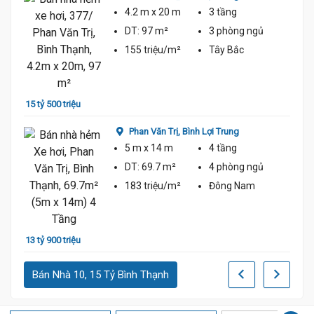
4.2 m
x 20 m
3 tầng
13 tỷ 
DT:
97 m²
3 phòng
ngủ
155 triệu/m²
Tây Bắc
15 tỷ 500 triệu
Phan Văn Trị,
Bình Lợi Trung
15 tỷ 
5 m
x 14 m
4 tầng
DT:
69.7 m²
4 phòng
ngủ
183 triệu/m²
Đông Nam
13 tỷ 900 triệu
Bán Nhà 10, 15 Tỷ Bình Thạnh
13 tỷ 