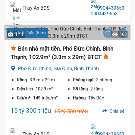
Thúy An BĐS
0904439653
Nhà Mặt Tiền (5 m)
1 / 1
162
Bán nhà mặt tiền, Phó Đức Chính, Bình
Thạnh, 102.9m² (3.3m x 29m) BTCT
Phó Đức Chính, Gia Định, Bình Thạnh
3.3 m
x 29 m
3 phòng
Rộng:
Phòng ngủ:
102.9 m²
2 tầng
Diện tích:
Số tầng:
149 triệu/m²
Tây Bắc
Giá/m²:
Hướng:
15 tỷ 300 triệu
15 tỷ 500 triệu
Chia sẻ
Thúy An BĐS
0904439653