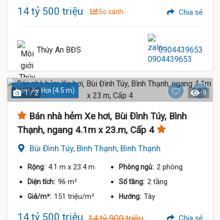
14 tỷ 500 triệu
So sánh
Chia sẻ
Thúy An BĐS
0904439653
Hẻm Xe Hơi (4.5 m)
1 / 2
9
Bán nhà hẻm Xe hơi, Bùi Đình Túy, Bình
Thạnh, ngang 4.1m x 23.m, Cấp 4
Bùi Đình Túy, Bình Thạnh, Bình Thạnh
4.1 m
x 23.4 m
2 phòng
Rộng:
Phòng ngủ:
96 m²
2 tầng
Diện tích:
Số tầng:
151 triệu/m²
Tây
Giá/m²:
Hướng:
14 tỷ 500 triệu
14 tỷ 900 triệu
Chia sẻ