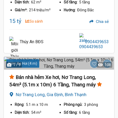
62 m²
5 tầng
Diện tích:
Số tầng:
214 triệu/m²
Đông Bắc
Giá/m²:
Hướng:
15 tỷ
So sánh
Chia sẻ
Thúy An BĐS
0904439653
Hẻm Xe Hơi (4 m)
1 / 9
108
Bán nhà hẻm Xe hơi, Nơ Trang Long,
54m² (5.1m x 10m) 6 Tầng, Thang máy
Nơ Trang Long, Gia Định, Bình Thạnh
5.1 m
x 10 m
3 phòng
Rộng:
Phòng ngủ:
54 m²
6 tầng
Diện tích:
Số tầng: