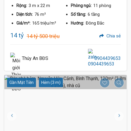
3 m
x 22 m
11 phòng
Rộng:
Phòng ngủ:
76 m²
6 tầng
Diện tích:
Số tầng:
165 triệu/m²
Đông Bắc
Giá/m²:
Hướng:
14 tỷ
14 tỷ 500 triệu
Chia sẻ
Thúy An BĐS
0904439653
Gần Mặt Tiền
Hẻm (3 m)