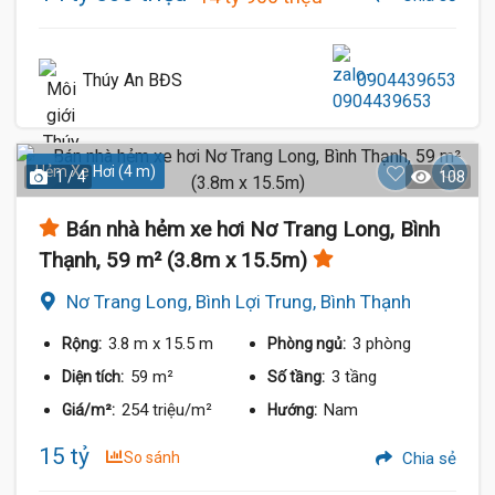
Thúy An BĐS
0904439653
Hẻm Xe Hơi (4 m)
1 / 4
108
Bán nhà hẻm xe hơi Nơ Trang Long, Bình
Thạnh, 59 m² (3.8m x 15.5m)
Nơ Trang Long, Bình Lợi Trung, Bình Thạnh
3.8 m
x 15.5 m
3 phòng
Rộng:
Phòng ngủ:
59 m²
3 tầng
Diện tích:
Số tầng:
254 triệu/m²
Nam
Giá/m²:
Hướng:
15 tỷ
So sánh
Chia sẻ