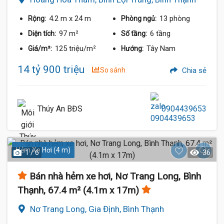
4.2 m
x 24 m
13 phòng
Rộng:
Phòng ngủ:
97 m²
6 tầng
Diện tích:
Số tầng:
125 triệu/m²
Tây Nam
Giá/m²:
Hướng:
14 tỷ 900 triệu
So sánh
Chia sẻ
Thúy An BĐS
0904439653
Hẻm Xe Hơi (4 m)
1 / 6
36
Bán nhà hẻm xe hơi, Nơ Trang Long, Bình
Thạnh, 67.4 m² (4.1m x 17m)
Nơ Trang Long, Gia Định, Bình Thạnh