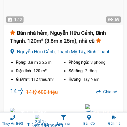
1 / 2
69
Bán nhà hẻm, Nguyễn Hữu Cảnh, Bình
Thạnh, 120m² (3.8m x 25m), nhà cũ
Nguyễn Hữu Cảnh, Thạnh Mỹ Tây, Bình Thạnh
3.8 m
x 25 m
3 phòng
Rộng:
Phòng ngủ:
120 m²
2 tầng
Diện tích:
Số tầng:
112 triệu/m²
Tây Nam
Giá/m²:
Hướng:
14 tỷ
14 tỷ 600 triệu
Chia sẻ
Thúy An BĐS
0904439653
Thúy An BĐS
Lọc nhà
Bản đồ
Gửi nhà
Thúy An BĐS