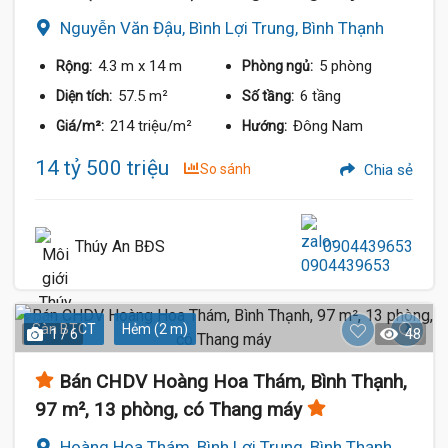
Nguyễn Văn Đậu, Bình Lợi Trung, Bình Thạnh
4.3 m
x 14 m
5 phòng
Rộng:
Phòng ngủ:
57.5 m²
6 tầng
Diện tích:
Số tầng:
214 triệu/m²
Đông Nam
Giá/m²:
Hướng:
14 tỷ 500 triệu
So sánh
Chia sẻ
Thúy An BĐS
0904439653
Sàn BTCT
Hẻm (2 m)
1 / 6
48
Bán CHDV Hoàng Hoa Thám, Bình Thạnh,
97 m², 13 phòng, có Thang máy
Hoàng Hoa Thám, Bình Lợi Trung, Bình Thạnh