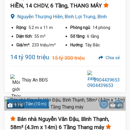
HIỀN, 14 CHDV, 6 Tầng, THANG MÁY
Nguyễn Thượng Hiền, Bình Lợi Trung, Bình
Thạnh
5.2 m
x 11 m
14 phòng
Rộng:
Phòng ngủ:
55 m²
6 tầng
Diện tích:
Số tầng:
233 triệu/m²
Tây Bắc
Giá/m²:
Hướng:
14 tỷ 900 triệu
15 tỷ 300 triệu
Chia sẻ
Thúy An BĐS
0904439653
Nhà Mặt Tiền (10 m)
1 / 6
89
Bán nhà Nguyễn Văn Đậu, Bình Thạnh,
58m² (4.3m x 14m) 6 Tầng Thang máy