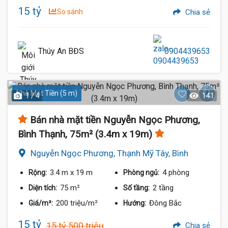
15 tỷ
So sánh
Chia sẻ
Thúy An BĐS
0904439653
Nhà Mặt Tiền (5 m)
1 / 4
141
Bán nhà mặt tiền Nguyễn Ngọc Phương,
Bình Thạnh, 75m² (3.4m x 19m)
Nguyễn Ngọc Phương, Thạnh Mỹ Tây, Bình
Thạnh
3.4 m
x 19 m
4 phòng
Rộng:
Phòng ngủ:
75 m²
2 tầng
Diện tích:
Số tầng:
200 triệu/m²
Đông Bắc
Giá/m²:
Hướng:
15 tỷ
15 tỷ 500 triệu
Chia sẻ