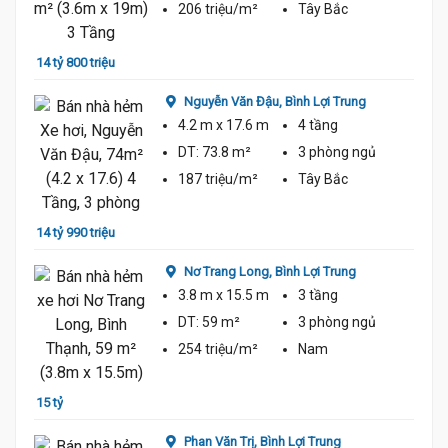
206 triệu/m²
Tây Bắc
14 tỷ 800 triệu
15 tỷ 
Nguyễn Văn Đậu,
Bình Lợi Trung
4.2 m
x 17.6 m
4 tầng
DT:
73.8 m²
3 phòng
ngủ
187 triệu/m²
Tây Bắc
14 tỷ 990 triệu
Nơ Trang Long,
Bình Lợi Trung
14.5 Tỷ
13 tỷ 
3.8 m
x 15.5 m
3 tầng
DT:
59 m²
3 phòng
ngủ
254 triệu/m²
Nam
15 tỷ
Phan Văn Trị,
Bình Lợi Trung