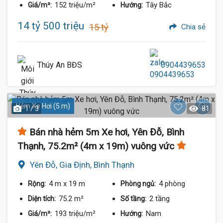
152 triệu/m²
Tây Bắc
Giá/m²:
Hướng:
14 tỷ 500 triệu
15 tỷ
Chia sẻ
Thúy An BĐS
0904439653
Hẻm Xe Hơi (5 m)
1 / 3
81
Bán nhà hẻm 5m Xe hơi, Yên Đỗ, Bình
Thạnh, 75.2m² (4m x 19m) vuông vức
Yên Đỗ, Gia Định, Bình Thạnh
4 m
x 19 m
4 phòng
Rộng:
Phòng ngủ:
75.2 m²
2 tầng
Diện tích:
Số tầng:
193 triệu/m²
Nam
Giá/m²:
Hướng: