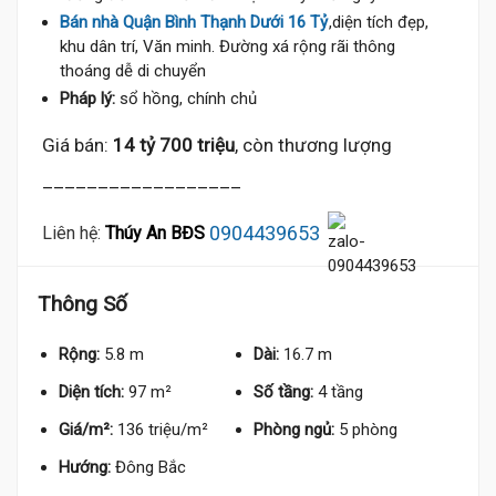
Bán nhà Quận Bình Thạnh Dưới 16 Tỷ
,diện tích đẹp,
khu dân trí, Văn minh. Đường xá rộng rãi thông
thoáng dễ di chuyển
Pháp lý:
sổ hồng, chính chủ
Giá bán:
14 tỷ 700 triệu
, còn thương lượng
__________________
0904439653
Liên hệ:
Thúy An BĐS
Thông Số
Rộng:
5.8 m
Dài:
16.7 m
Diện tích:
97 m²
Số tầng:
4 tầng
Giá/m²:
136 triệu/m²
Phòng ngủ:
5 phòng
Hướng:
Đông Bắc