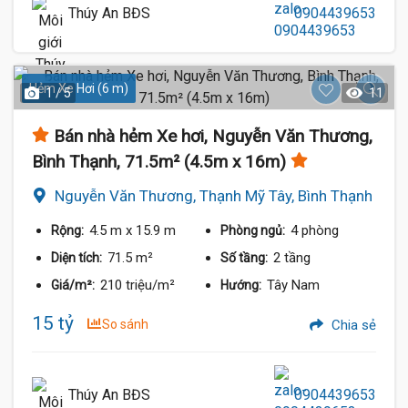
Thúy An BĐS
0904439653
Hẻm Xe Hơi (6 m)
1 / 5
11
Bán nhà hẻm Xe hơi, Nguyễn Văn Thương,
Bình Thạnh, 71.5m² (4.5m x 16m)
Nguyễn Văn Thương, Thạnh Mỹ Tây, Bình Thạnh
4.5 m
x 15.9 m
4 phòng
Rộng:
Phòng ngủ:
71.5 m²
2 tầng
Diện tích:
Số tầng:
210 triệu/m²
Tây Nam
Giá/m²:
Hướng:
15 tỷ
So sánh
Chia sẻ
Thúy An BĐS
0904439653