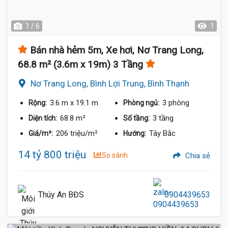
1 / 6
1
Bán nhà hẻm 5m, Xe hơi, Nơ Trang Long,
68.8 m² (3.6m x 19m) 3 Tầng
Nơ Trang Long, Bình Lợi Trung, Bình Thạnh
3.6 m
x 19.1 m
3 phòng
Rộng:
Phòng ngủ:
68.8 m²
3 tầng
Diện tích:
Số tầng:
206 triệu/m²
Tây Bắc
Giá/m²:
Hướng:
14 tỷ 800 triệu
So sánh
Chia sẻ
Thúy An BĐS
0904439653