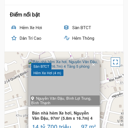
Điểm nổi bật
Hẻm Xe Hơi
Sàn BTCT
Dân Trí Cao
Hẻm Thông
×
Sàn BTCT
Hẻm Xe Hơi (4 m)
Nguyễn Văn Đậu, Bình Lợi Trung,
Bình Thạnh
Bán nhà hẻm Xe hơi, Nguyễn
Văn Đậu, 97m² (5.8m x 16.7m) 4
Tầng 5 phòng
14 tỷ 700 triệu
97 m²