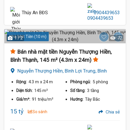
Thúy An BĐS
0904439653
Nhà Mặt Tiền (10 m)
1 / 2
72
Bán nhà mặt tiền Nguyễn Thượng Hiền,
Bình Thạnh, 145 m² (4.3m x 24m)
Nguyễn Thượng Hiền, Bình Lợi Trung, Bình
Thạnh
4.3 m
x 24 m
5 phòng
Rộng:
Phòng ngủ:
145 m²
3 tầng
Diện tích:
Số tầng:
91 triệu/m²
Tây Bắc
Giá/m²:
Hướng:
15 tỷ
So sánh
Chia sẻ