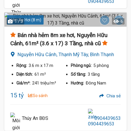
Hẻm Xe Hơi (8 m)
1 / 3
6
Bán nhà hẻm 8m xe hơi, Nguyễn Hữu
Cảnh, 61m² (3.6 x 17) 3 Tầng, nhà cũ
Nguyễn Hữu Cảnh, Thạnh Mỹ Tây, Bình Thạnh
3.6 m
x 17 m
5 phòng
Rộng:
Phòng ngủ:
61 m²
3 tầng
Diện tích:
Số tầng:
241 triệu/m²
Đông Nam
Giá/m²:
Hướng:
15 tỷ
So sánh
Chia sẻ
Thúy An BĐS
0904439653