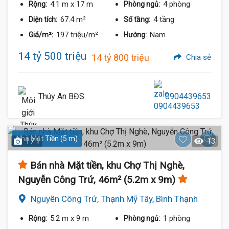
4.1 m
x 17 m
4 phòng
Rộng:
Phòng ngủ:
67.4 m²
4 tầng
Diện tích:
Số tầng:
197 triệu/m²
Nam
Giá/m²:
Hướng:
14 tỷ 500 triệu
14 tỷ 800 triệu
Chia sẻ
Thúy An BĐS
0904439653
Nhà Mặt Tiền (5 m)
1 / 1
13
Bán nhà Mặt tiền, khu Chợ Thị Nghè,
Nguyễn Công Trứ, 46m² (5.2m x 9m)
Nguyễn Công Trứ, Thạnh Mỹ Tây, Bình Thạnh
5.2 m
x 9 m
1 phòng
Rộng:
Phòng ngủ: