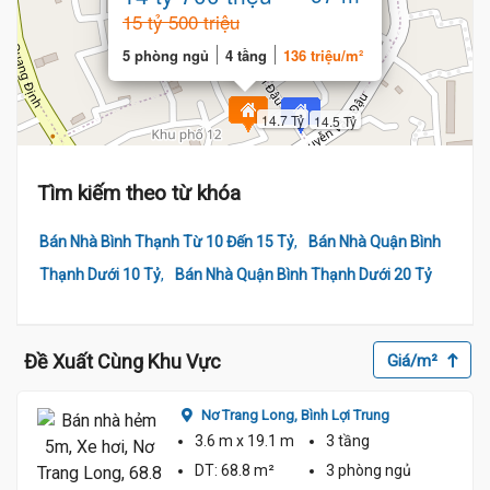
15 tỷ 500 triệu
5 phòng ngủ
4 tầng
136 triệu/m²
14.7 Tỷ
14.5 Tỷ
Tìm kiếm theo từ khóa
,
Bán Nhà Bình Thạnh Từ 10 Đến 15 Tỷ
Bán Nhà Quận Bình
,
Thạnh Dưới 10 Tỷ
Bán Nhà Quận Bình Thạnh Dưới 20 Tỷ
Đề Xuất Cùng Khu Vực
Giá/m²
Nơ Trang Long,
Bình Lợi Trung
3.6 m
x 19.1 m
3 tầng
DT:
68.8 m²
3 phòng
ngủ