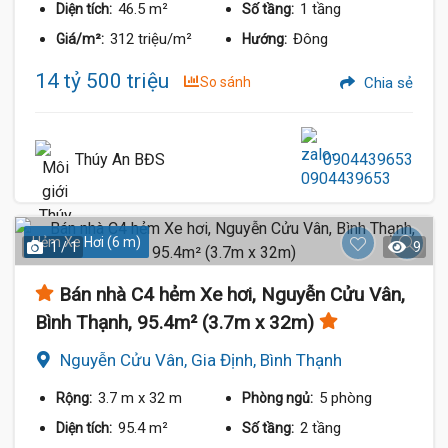
46.5 m²
1 tầng
Diện tích:
Số tầng:
312 triệu/m²
Đông
Giá/m²:
Hướng:
14 tỷ 500 triệu
So sánh
Chia sẻ
Thúy An BĐS
0904439653
Hẻm Xe Hơi (6 m)
1 / 1
9
Bán nhà C4 hẻm Xe hơi, Nguyễn Cửu Vân,
Bình Thạnh, 95.4m² (3.7m x 32m)
Nguyễn Cửu Vân, Gia Định, Bình Thạnh
3.7 m
x 32 m
5 phòng
Rộng:
Phòng ngủ:
95.4 m²
2 tầng
Diện tích:
Số tầng: