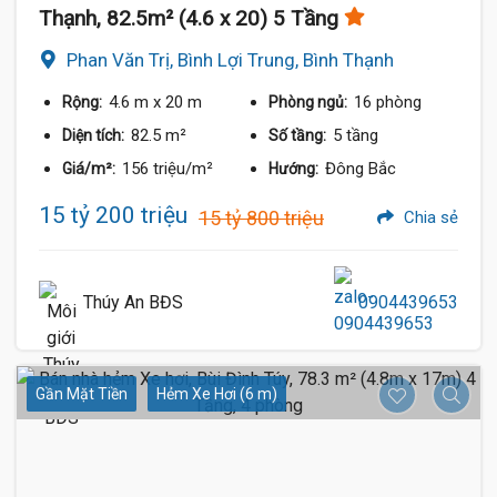
Thạnh, 82.5m² (4.6 x 20) 5 Tầng
Phan Văn Trị, Bình Lợi Trung, Bình Thạnh
4.6 m
x 20 m
16 phòng
Rộng:
Phòng ngủ:
82.5 m²
5 tầng
Diện tích:
Số tầng:
156 triệu/m²
Đông Bắc
Giá/m²:
Hướng:
15 tỷ 200 triệu
15 tỷ 800 triệu
Chia sẻ
Thúy An BĐS
0904439653
Gần Mặt Tiền
Hẻm Xe Hơi (6 m)