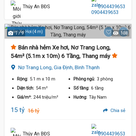
Thúy An BĐS
0904439653
Hẻm Xe Hơi (4 m)
1 / 9
108
Bán nhà hẻm Xe hơi, Nơ Trang Long,
54m² (5.1m x 10m) 6 Tầng, Thang máy
Nơ Trang Long, Gia Định, Bình Thạnh
5.1 m
x 10 m
3 phòng
Rộng:
Phòng ngủ:
54 m²
6 tầng
Diện tích:
Số tầng:
244 triệu/m²
Tây Nam
Giá/m²:
Hướng:
15 tỷ
16 tỷ
Chia sẻ
Thúy An BĐS
0904439653