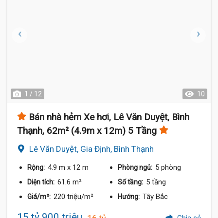
1 / 12
10
Bán nhà hẻm Xe hơi, Lê Văn Duyệt, Bình
Thạnh, 62m² (4.9m x 12m) 5 Tầng
Lê Văn Duyệt, Gia Định, Bình Thạnh
4.9 m
x 12 m
5 phòng
Rộng:
Phòng ngủ:
61.6 m²
5 tầng
Diện tích:
Số tầng:
220 triệu/m²
Tây Bắc
Giá/m²:
Hướng:
15 tỷ 900 triệu
Chia sẻ