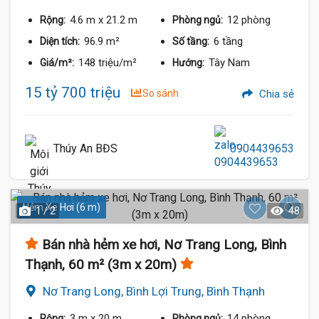
4.6 m
x 21.2 m
12 phòng
Rộng:
Phòng ngủ:
96.9 m²
6 tầng
Diện tích:
Số tầng:
148 triệu/m²
Tây Nam
Giá/m²:
Hướng:
15 tỷ 700 triệu
So sánh
Chia sẻ
Thúy An BĐS
0904439653
Hẻm Xe Hơi (6 m)
1 / 2
48
Bán nhà hẻm xe hơi, Nơ Trang Long, Bình
Thạnh, 60 m² (3m x 20m)
Nơ Trang Long, Bình Lợi Trung, Bình Thạnh
3 m
x 20 m
14 phòng
Rộng:
Phòng ngủ: