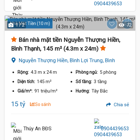
Nhà Mặt Tiền (10 m)
1 / 2
72
Bán nhà mặt tiền Nguyễn Thượng Hiền,
Bình Thạnh, 145 m² (4.3m x 24m)
Nguyễn Thượng Hiền, Bình Lợi Trung, Bình
Thạnh
4.3 m
x 24 m
5 phòng
Rộng:
Phòng ngủ:
145 m²
3 tầng
Diện tích:
Số tầng:
91 triệu/m²
Tây Bắc
Giá/m²:
Hướng:
15 tỷ
So sánh
Chia sẻ
Thúy An BĐS
0904439653