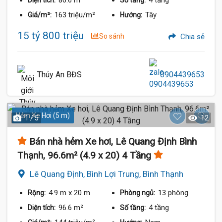
163 triệu/m²
Tây
Giá/m²:
Hướng:
15 tỷ 800 triệu
So sánh
Chia sẻ
Thúy An BĐS
0904439653
Hẻm Xe Hơi (5 m)
1 / 5
12
Bán nhà hẻm Xe hơi, Lê Quang Định Bình
Thạnh, 96.6m² (4.9 x 20) 4 Tầng
Lê Quang Định, Bình Lợi Trung, Bình Thạnh
4.9 m
x 20 m
13 phòng
Rộng:
Phòng ngủ:
96.6 m²
4 tầng
Diện tích:
Số tầng: