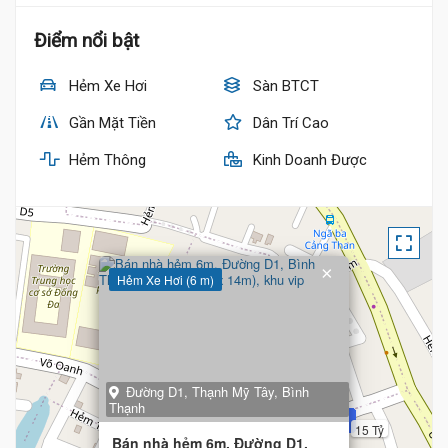
Điểm nổi bật
Hẻm Xe Hơi
Sàn BTCT
Gần Mặt Tiền
Dân Trí Cao
Hẻm Thông
Kinh Doanh Được
×
Hẻm Xe Hơi (6 m)
Đường D1, Thạnh Mỹ Tây, Bình
Thạnh
15 Tỷ
Bán nhà hẻm 6m, Đường D1,