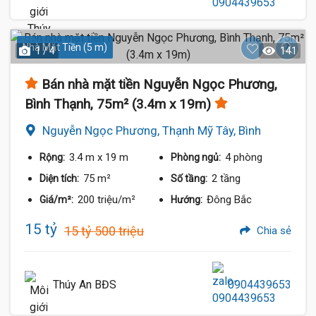
Nhà Mặt Tiền (5 m)
1 / 4
141
Bán nhà mặt tiền Nguyễn Ngọc Phương,
Bình Thạnh, 75m² (3.4m x 19m)
Nguyễn Ngọc Phương, Thạnh Mỹ Tây, Bình
Thạnh
3.4 m
x 19 m
4 phòng
Rộng:
Phòng ngủ:
75 m²
2 tầng
Diện tích:
Số tầng:
200 triệu/m²
Đông Bắc
Giá/m²:
Hướng:
15 tỷ
15 tỷ 500 triệu
Chia sẻ
Thúy An BĐS
0904439653