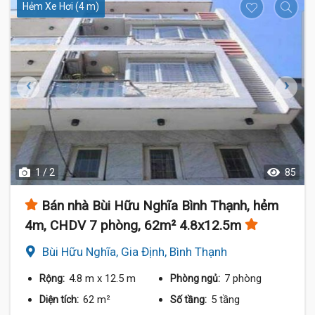
Hẻm Xe Hơi (4 m)
1 / 2
85
Bán nhà Bùi Hữu Nghĩa Bình Thạnh, hẻm
4m, CHDV 7 phòng, 62m² 4.8x12.5m
Bùi Hữu Nghĩa, Gia Định, Bình Thạnh
4.8 m
x 12.5 m
7 phòng
Rộng:
Phòng ngủ:
62 m²
5 tầng
Diện tích:
Số tầng: