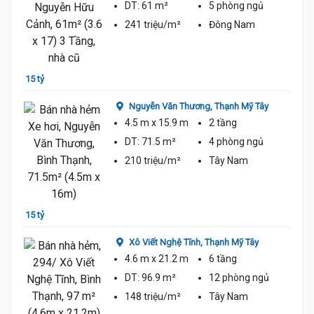
DT:
61 m²
5 phòng
ngủ
241 triệu/m²
Đông Nam
15 tỷ
14 tỷ
Nguyễn Văn Thương,
Thạnh Mỹ Tây
4.5 m
x 15.9 m
2 tầng
DT:
71.5 m²
4 phòng
ngủ
15 Tỷ
210 triệu/m²
Tây Nam
14 tỷ
15 tỷ
Xô Viết Nghệ Tĩnh,
Thạnh Mỹ Tây
4.6 m
x 21.2 m
6 tầng
DT:
96.9 m²
12 phòng
ngủ
148 triệu/m²
Tây Nam