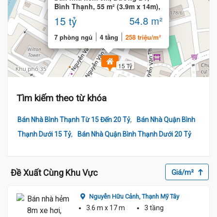
Bình Thạnh, 55 m² (3.9m x 14m),
khu vip
15 tỷ
54.8 m²
7 phòng ngủ
4 tầng
258 triệu/m²
15 Tỷ
Tìm kiếm theo từ khóa
,
Bán Nhà Bình Thạnh Từ 15 Đến 20 Tỷ
Bán Nhà Quận Bình
,
Thạnh Dưới 15 Tỷ
Bán Nhà Quận Bình Thạnh Dưới 20 Tỷ
Đề Xuất Cùng Khu Vực
Giá/m²
Nguyễn Hữu Cảnh,
Thạnh Mỹ Tây
3.6 m
x 17 m
3 tầng