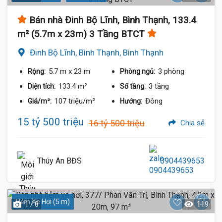
Bán nhà Đinh Bộ Lĩnh, Bình Thạnh, 133.4
m² (5.7m x 23m) 3 Tầng BTCT
Đinh Bộ Lĩnh, Bình Thạnh, Bình Thạnh
5.7 m
x 23 m
3 phòng
Rộng:
Phòng ngủ:
133.4 m²
3 tầng
Diện tích:
Số tầng:
107 triệu/m²
Đông
Giá/m²:
Hướng:
15 tỷ 500 triệu
16 tỷ 500 triệu
Chia sẻ
Thúy An BĐS
0904439653
Hẻm Xe Hơi (5 m)
1 / 8
119