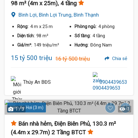
98 m² (4m x 25m), 4 tầng
Bình Lợi, Bình Lợi Trung, Bình Thạnh
4 m
x 25 m
4 phòng
Rộng:
Phòng ngủ:
98 m²
4 tầng
Diện tích:
Số tầng:
149 triệu/m²
Đông Nam
Giá/m²:
Hướng:
15 tỷ 500 triệu
16 tỷ 500 triệu
Chia sẻ
Thúy An BĐS
0904439653
Hẻm Xe Hơi (3 m)
1 / 3
1
Bán nhà hẻm, Điện Biên Phủ, 130.3 m²
(4.4m x 29.7m) 2 Tầng BTCT