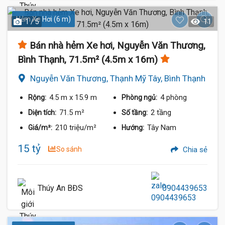
Hẻm Xe Hơi (6 m)
1 / 5
11
Bán nhà hẻm Xe hơi, Nguyễn Văn Thương,
Bình Thạnh, 71.5m² (4.5m x 16m)
Nguyễn Văn Thương, Thạnh Mỹ Tây, Bình Thạnh
4.5 m
x 15.9 m
4 phòng
Rộng:
Phòng ngủ:
71.5 m²
2 tầng
Diện tích:
Số tầng:
210 triệu/m²
Tây Nam
Giá/m²:
Hướng:
15 tỷ
So sánh
Chia sẻ
Thúy An BĐS
0904439653