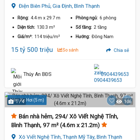
Điện Biên Phủ, Gia Định, Bình Thạnh
4.4 m
x 29.7 m
6 phòng
Rộng:
Phòng ngủ:
130.3 m²
2 tầng
Diện tích:
Số tầng:
114 triệu/m²
Đông Nam
Giá/m²:
Hướng:
15 tỷ 500 triệu
So sánh
Chia sẻ
Thúy An BĐS
0904439653
Hẻm Xe Hơi (5 m)
1 / 4
106
Bán nhà hẻm, 294/ Xô Viết Nghệ Tĩnh,
Bình Thạnh, 97 m² (4.6m x 21.2m)
Xô Viết Nghệ Tĩnh, Thạnh Mỹ Tây, Bình Thạnh