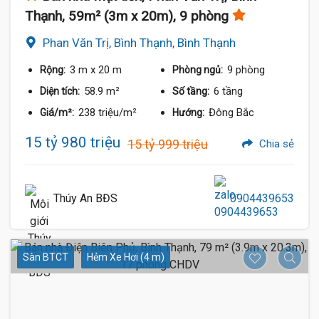
Thạnh, 59m² (3m x 20m), 9 phòng
Phan Văn Trị, Bình Thạnh, Bình Thạnh
3 m
x 20 m
9 phòng
Rộng:
Phòng ngủ:
58.9 m²
6 tầng
Diện tích:
Số tầng:
238 triệu/m²
Đông Bắc
Giá/m²:
Hướng:
15 tỷ 980 triệu
15 tỷ 999 triệu
Chia sẻ
Thúy An BĐS
0904439653
Sàn BTCT
Hẻm Xe Hơi (4 m)