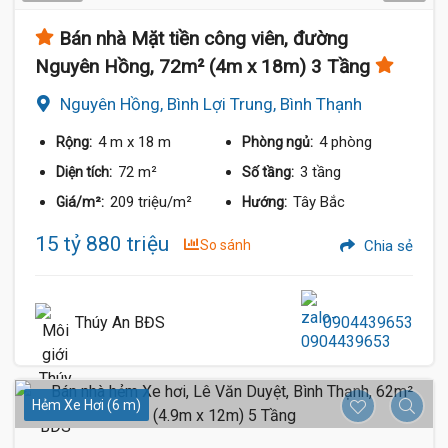
Bán nhà Mặt tiền công viên, đường
Nguyên Hồng, 72m² (4m x 18m) 3 Tầng
Nguyên Hồng, Bình Lợi Trung, Bình Thạnh
4 m
x 18 m
4 phòng
Rộng:
Phòng ngủ:
72 m²
3 tầng
Diện tích:
Số tầng:
209 triệu/m²
Tây Bắc
Giá/m²:
Hướng:
15 tỷ 880 triệu
So sánh
Chia sẻ
Thúy An BĐS
0904439653
Hẻm Xe Hơi (6 m)