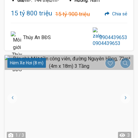
144 triệu/m²
Nam
Giá/m²:
Hướng:
15 tỷ 800 triệu
15 tỷ 900 triệu
Chia sẻ
Thúy An BĐS
0904439653
Hẻm Xe Hơi (8 m)
1 / 3
3