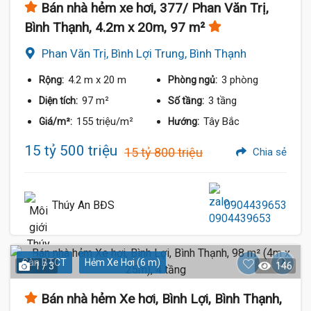
Bán nhà hẻm xe hơi, 377/ Phan Văn Trị,
Bình Thạnh, 4.2m x 20m, 97 m²
Phan Văn Trị, Bình Lợi Trung, Bình Thạnh
4.2 m
x 20 m
3 phòng
Rộng:
Phòng ngủ:
97 m²
3 tầng
Diện tích:
Số tầng:
155 triệu/m²
Tây Bắc
Giá/m²:
Hướng:
15 tỷ 500 triệu
15 tỷ 800 triệu
Chia sẻ
Thúy An BĐS
0904439653
Sàn BTCT
Hẻm Xe Hơi (6 m)
1 / 3
146
Bán nhà hẻm Xe hơi, Bình Lợi, Bình Thạnh,