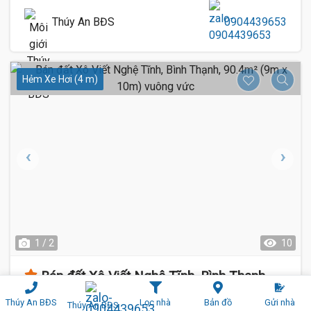
Thúy An BĐS
0904439653
Hẻm Xe Hơi (4 m)
1 / 2
10
Bán đất Xô Viết Nghệ Tĩnh, Bình Thạnh,
90.4m² (9m x 10m) vuông vức
Thúy An BĐS
Lọc nhà
Bản đồ
Gửi nhà
Thúy An BĐS