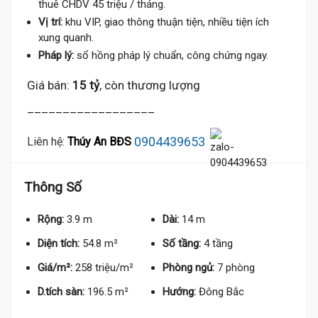
thuê CHDV 45 triệu / tháng.
Vị trí:
khu VIP, giao thông thuận tiện, nhiều tiện ích
xung quanh.
Pháp lý:
sổ hồng pháp lý chuẩn, công chứng ngay.
Giá bán:
15 tỷ
, còn thương lượng
__________________
0904439653
Liên hệ:
Thúy An BĐS
Thông Số
Rộng:
3.9 m
Dài:
14 m
Diện tích:
54.8 m²
Số tầng:
4 tầng
Giá/m²:
258 triệu/m²
Phòng ngủ:
7 phòng
D.tích sàn:
196.5 m²
Hướng:
Đông Bắc