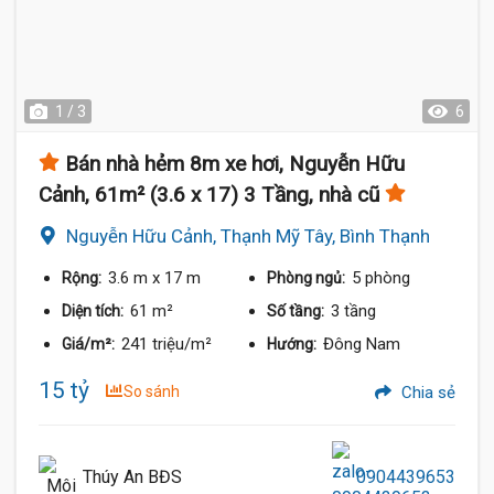
1 / 3
6
Bán nhà hẻm 8m xe hơi, Nguyễn Hữu
Cảnh, 61m² (3.6 x 17) 3 Tầng, nhà cũ
Nguyễn Hữu Cảnh, Thạnh Mỹ Tây, Bình Thạnh
3.6 m
x 17 m
5 phòng
Rộng:
Phòng ngủ:
61 m²
3 tầng
Diện tích:
Số tầng:
241 triệu/m²
Đông Nam
Giá/m²:
Hướng:
15 tỷ
So sánh
Chia sẻ
Thúy An BĐS
0904439653