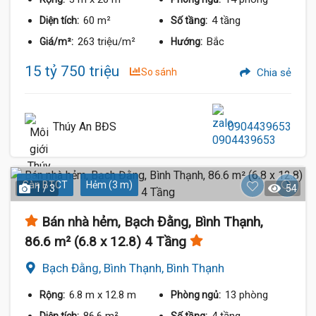
60 m²
4 tầng
Diện tích:
Số tầng:
263 triệu/m²
Bắc
Giá/m²:
Hướng:
15 tỷ 750 triệu
So sánh
Chia sẻ
Thúy An BĐS
0904439653
Sàn BTCT
Hẻm (3 m)
1 / 3
54
Bán nhà hẻm, Bạch Đằng, Bình Thạnh,
86.6 m² (6.8 x 12.8) 4 Tầng
Bạch Đằng, Bình Thạnh, Bình Thạnh
6.8 m
x 12.8 m
13 phòng
Rộng:
Phòng ngủ:
86.6 m²
4 tầng
Diện tích:
Số tầng: