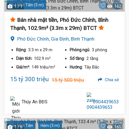
Nhà Mặt Tiền (5 m)
1 / 1
162
Bán nhà mặt tiền, Phó Đức Chính, Bình
Thạnh, 102.9m² (3.3m x 29m) BTCT
Phó Đức Chính, Gia Định, Bình Thạnh
3.3 m
x 29 m
3 phòng
Rộng:
Phòng ngủ:
102.9 m²
2 tầng
Diện tích:
Số tầng:
149 triệu/m²
Tây Bắc
Giá/m²:
Hướng:
15 tỷ 300 triệu
15 tỷ 500 triệu
Chia sẻ
Thúy An BĐS
0904439653
Gần Mặt Tiền
Hẻm (3 m)
1 / 6
165