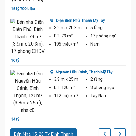
16 tỷ
15 tỷ 700 triệu
Điện Biên Phủ,
Thạnh Mỹ Tây
3.9 m
x 20.3 m
5 tầng
DT:
79 m²
17 phòng
ngủ
195 triệu/m²
Nam
16 tỷ
16 tỷ
Nguyễn Hữu Cảnh,
Thạnh Mỹ Tây
3.8 m
x 25 m
2 tầng
DT:
120 m²
3 phòng
ngủ
112 triệu/m²
Tây Nam
13 tỷ 
14 tỷ
Bán Nhà 15, 20 Tỷ Bình Thạnh