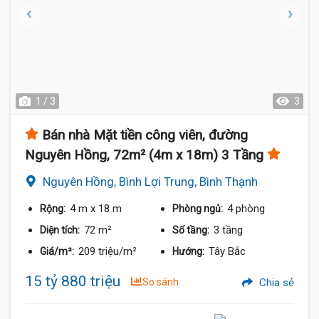
1 / 3
3
Bán nhà Mặt tiền công viên, đường
Nguyên Hồng, 72m² (4m x 18m) 3 Tầng
Nguyên Hồng, Bình Lợi Trung, Bình Thạnh
4 m
x 18 m
4 phòng
Rộng:
Phòng ngủ:
72 m²
3 tầng
Diện tích:
Số tầng:
209 triệu/m²
Tây Bắc
Giá/m²:
Hướng:
15 tỷ 880 triệu
So sánh
Chia sẻ