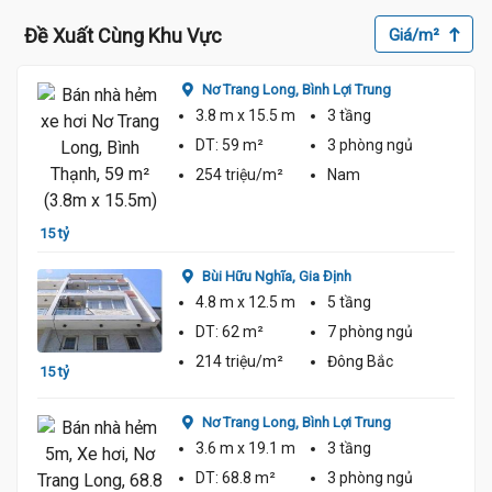
Đề Xuất Cùng Khu Vực
Giá/m²
Nơ Trang Long,
Bình Lợi Trung
3.8 m
x 15.5 m
3 tầng
DT:
59 m²
3 phòng
ngủ
254 triệu/m²
Nam
15 tỷ
15 tỷ 
Bùi Hữu Nghĩa,
Gia Định
4.8 m
x 12.5 m
5 tầng
DT:
62 m²
7 phòng
ngủ
214 triệu/m²
Đông Bắc
15 tỷ
14 tỷ
Nơ Trang Long,
Bình Lợi Trung
3.6 m
x 19.1 m
3 tầng
DT:
68.8 m²
3 phòng
ngủ