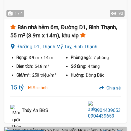
1 / 4
90
Bán nhà hẻm 6m, Đường D1, Bình Thạnh,
55 m² (3.9m x 14m), khu vip
Đường D1, Thạnh Mỹ Tây, Bình Thạnh
3.9 m
x 14 m
7 phòng
Rộng:
Phòng ngủ:
54.8 m²
4 tầng
Diện tích:
Số tầng:
258 triệu/m²
Đông Bắc
Giá/m²:
Hướng:
15 tỷ
So sánh
Chia sẻ
Thúy An BĐS
0904439653