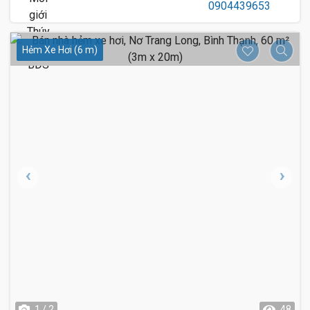
Hẻm Xe Hơi (6 m)
1 / 2
48