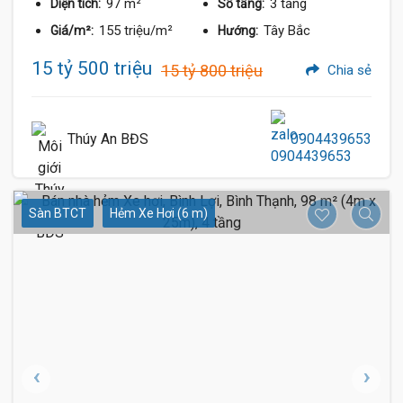
97 m²
3 tầng
Diện tích:
Số tầng:
155 triệu/m²
Tây Bắc
Giá/m²:
Hướng:
15 tỷ 500 triệu
15 tỷ 800 triệu
Chia sẻ
Thúy An BĐS
0904439653
Sàn BTCT
Hẻm Xe Hơi (6 m)