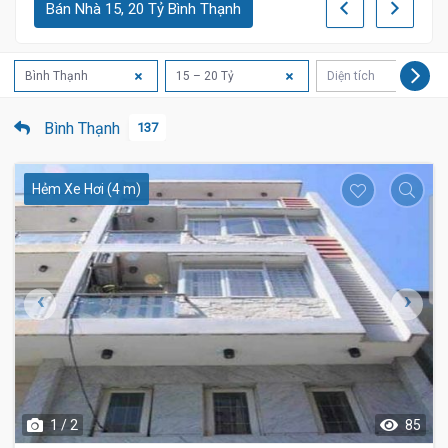
Bán Nhà 15, 20 Tỷ Bình Thạnh
16 tỷ
Bình Thạnh
15 – 20 Tỷ
Diện tích
Bình Thạnh
137
Hẻm Xe Hơi (4 m)
1 / 2
85