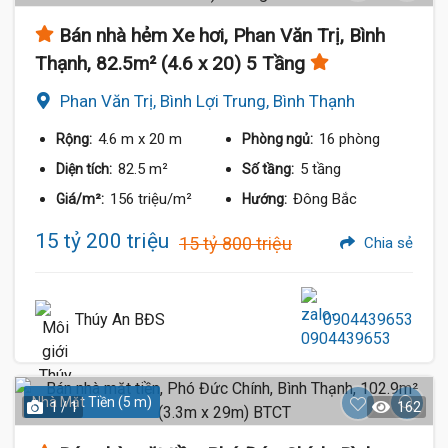
Bán nhà hẻm Xe hơi, Phan Văn Trị, Bình
Thạnh, 82.5m² (4.6 x 20) 5 Tầng
Phan Văn Trị, Bình Lợi Trung, Bình Thạnh
4.6 m
x 20 m
16 phòng
Rộng:
Phòng ngủ:
82.5 m²
5 tầng
Diện tích:
Số tầng:
156 triệu/m²
Đông Bắc
Giá/m²:
Hướng:
15 tỷ 200 triệu
15 tỷ 800 triệu
Chia sẻ
Thúy An BĐS
0904439653
Nhà Mặt Tiền (5 m)
1 / 1
162