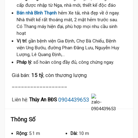
cấp được nhập từ Nga, nhà mới, thiết kế độc đáo
Bán nhà Bình Thạnh
hẻm Xe tải, nhà đẹp về ở ngay.
Nhà thiết kế rất thoáng mát, 2 mặt hẻm trước sau.
Có Thang máy hiện đại, phù hợp mọi nhu cầu sinh
hoạt
Vị trí:
gần bệnh viện Gia Định, Chợ Bà Chiểu, Bệnh
viện Ung Bướu, đường Phan Đăng Lưu, Nguyễn Huy
Lượng, Lê Quang Định,...
Pháp lý:
sổ hoàn công đầy đủ, công chứng ngay.
Giá bán:
15 tỷ
, còn thương lượng
__________________
0904439653
Liên hệ:
Thúy An BĐS
Thông Số
Rộng:
5.1 m
Dài:
10 m