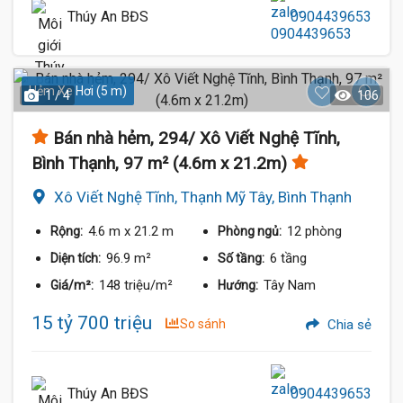
Thúy An BĐS
0904439653
Hẻm Xe Hơi (5 m)
1 / 4
106
Bán nhà hẻm, 294/ Xô Viết Nghệ Tĩnh,
Bình Thạnh, 97 m² (4.6m x 21.2m)
Xô Viết Nghệ Tĩnh, Thạnh Mỹ Tây, Bình Thạnh
4.6 m
x 21.2 m
12 phòng
Rộng:
Phòng ngủ:
96.9 m²
6 tầng
Diện tích:
Số tầng:
148 triệu/m²
Tây Nam
Giá/m²:
Hướng:
15 tỷ 700 triệu
So sánh
Chia sẻ
Thúy An BĐS
0904439653