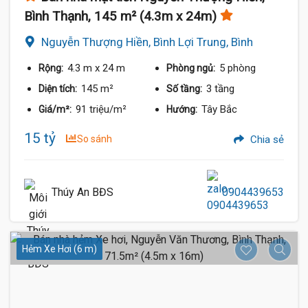
Bình Thạnh, 145 m² (4.3m x 24m)
Nguyễn Thượng Hiền, Bình Lợi Trung, Bình
Thạnh
4.3 m
x 24 m
5 phòng
Rộng:
Phòng ngủ:
145 m²
3 tầng
Diện tích:
Số tầng:
91 triệu/m²
Tây Bắc
Giá/m²:
Hướng:
15 tỷ
So sánh
Chia sẻ
Thúy An BĐS
0904439653
Hẻm Xe Hơi (6 m)