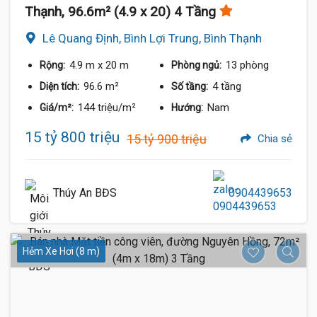
Thạnh, 96.6m² (4.9 x 20) 4 Tầng
Lê Quang Định, Bình Lợi Trung, Bình Thạnh
4.9 m
x 20 m
13 phòng
Rộng:
Phòng ngủ:
96.6 m²
4 tầng
Diện tích:
Số tầng:
144 triệu/m²
Nam
Giá/m²:
Hướng:
15 tỷ 800 triệu
15 tỷ 900 triệu
Chia sẻ
Thúy An BĐS
0904439653
Hẻm Xe Hơi (8 m)