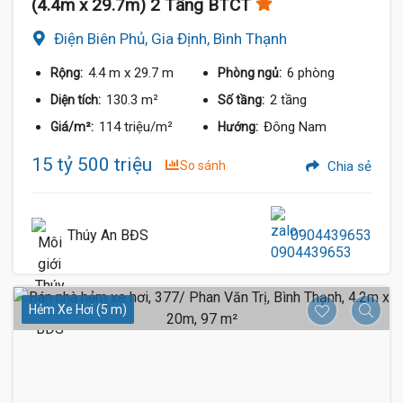
(4.4m x 29.7m) 2 Tầng BTCT
Điện Biên Phủ, Gia Định, Bình Thạnh
4.4 m
x 29.7 m
6 phòng
Rộng:
Phòng ngủ:
130.3 m²
2 tầng
Diện tích:
Số tầng:
114 triệu/m²
Đông Nam
Giá/m²:
Hướng:
15 tỷ 500 triệu
So sánh
Chia sẻ
Thúy An BĐS
0904439653
Hẻm Xe Hơi (5 m)