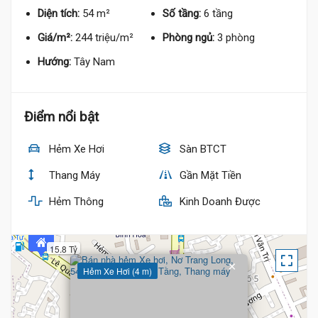
Diện tích:
54 m²
Số tầng:
6 tầng
Giá/m²:
244 triệu/m²
Phòng ngủ:
3 phòng
Hướng:
Tây Nam
Điểm nổi bật
Hẻm Xe Hơi
Sàn BTCT
Thang Máy
Gần Mặt Tiền
Hẻm Thông
Kinh Doanh Được
15.8 Tỷ
×
Hẻm Xe Hơi (4 m)