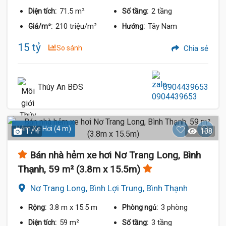
71.5 m²
2 tầng
Diện tích:
Số tầng:
210 triệu/m²
Tây Nam
Giá/m²:
Hướng:
15 tỷ
So sánh
Chia sẻ
Thúy An BĐS
0904439653
Hẻm Xe Hơi (4 m)
1 / 4
108
Bán nhà hẻm xe hơi Nơ Trang Long, Bình
Thạnh, 59 m² (3.8m x 15.5m)
Nơ Trang Long, Bình Lợi Trung, Bình Thạnh
3.8 m
x 15.5 m
3 phòng
Rộng:
Phòng ngủ:
59 m²
3 tầng
Diện tích:
Số tầng: