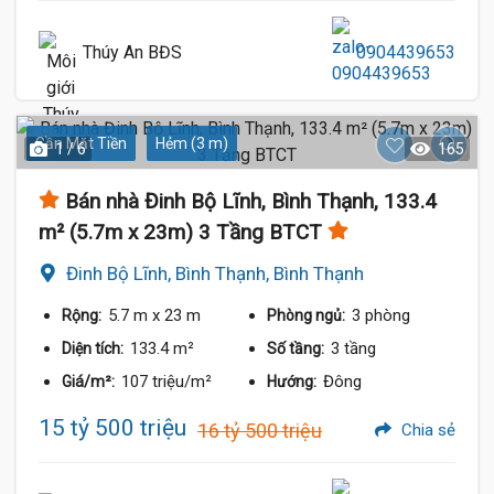
Thúy An BĐS
0904439653
Gần Mặt Tiền
Hẻm (3 m)
1 / 6
165
Bán nhà Đinh Bộ Lĩnh, Bình Thạnh, 133.4
m² (5.7m x 23m) 3 Tầng BTCT
Đinh Bộ Lĩnh, Bình Thạnh, Bình Thạnh
5.7 m
x 23 m
3 phòng
Rộng:
Phòng ngủ:
133.4 m²
3 tầng
Diện tích:
Số tầng:
107 triệu/m²
Đông
Giá/m²:
Hướng:
15 tỷ 500 triệu
16 tỷ 500 triệu
Chia sẻ