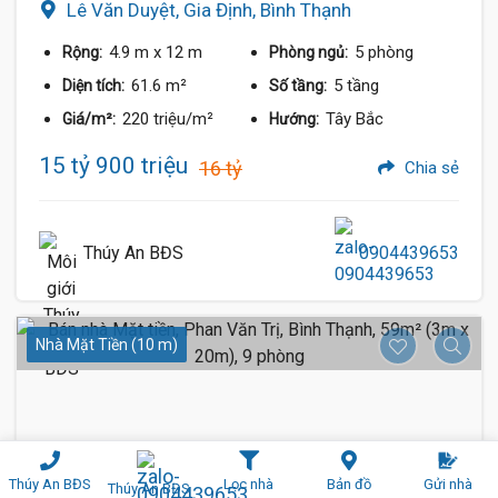
Lê Văn Duyệt, Gia Định, Bình Thạnh
4.9 m
x 12 m
5 phòng
Rộng:
Phòng ngủ:
61.6 m²
5 tầng
Diện tích:
Số tầng:
220 triệu/m²
Tây Bắc
Giá/m²:
Hướng:
15 tỷ 900 triệu
16 tỷ
Chia sẻ
Thúy An BĐS
0904439653
Nhà Mặt Tiền (10 m)
Thúy An BĐS
Lọc nhà
Bản đồ
Gửi nhà
Thúy An BĐS