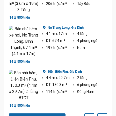
206 triệu/m²
Tây Bắc
14 tỷ 800 triệu
Nơ Trang Long,
Gia Định
16 tỷ
4.1 m
x 17 m
4 tầng
DT:
67.4 m²
4 phòng
ngủ
197 triệu/m²
Nam
14 tỷ 500 triệu
Điện Biên Phủ,
Gia Định
4.4 m
x 29.7 m
2 tầng
14 tỷ
DT:
130.3 m²
6 phòng
ngủ
114 triệu/m²
Đông Nam
15 tỷ 500 triệu