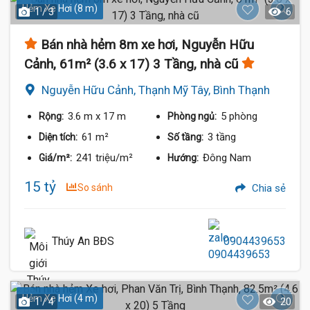
Hẻm Xe Hơi (8 m)
1 / 3
6
Bán nhà hẻm 8m xe hơi, Nguyễn Hữu
Cảnh, 61m² (3.6 x 17) 3 Tầng, nhà cũ
Nguyễn Hữu Cảnh, Thạnh Mỹ Tây, Bình Thạnh
3.6 m
x 17 m
5 phòng
Rộng:
Phòng ngủ:
61 m²
3 tầng
Diện tích:
Số tầng:
241 triệu/m²
Đông Nam
Giá/m²:
Hướng:
15 tỷ
So sánh
Chia sẻ
Thúy An BĐS
0904439653
Hẻm Xe Hơi (4 m)
1 / 4
20