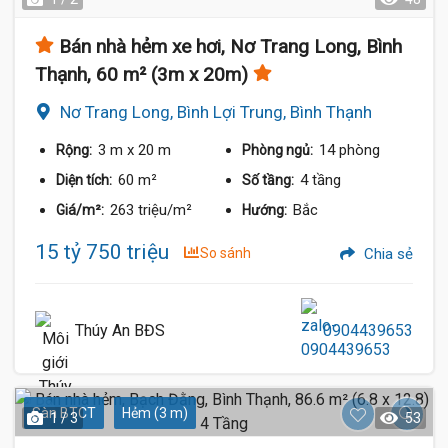
Bán nhà hẻm xe hơi, Nơ Trang Long, Bình
Thạnh, 60 m² (3m x 20m)
Nơ Trang Long, Bình Lợi Trung, Bình Thạnh
3 m
x 20 m
14 phòng
Rộng:
Phòng ngủ:
60 m²
4 tầng
Diện tích:
Số tầng:
263 triệu/m²
Bắc
Giá/m²:
Hướng:
15 tỷ 750 triệu
So sánh
Chia sẻ
Thúy An BĐS
0904439653
Sàn BTCT
Hẻm (3 m)
1 / 3
53