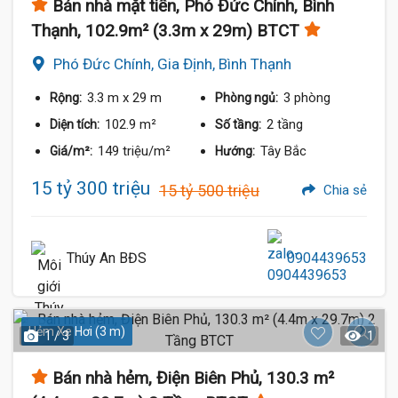
Bán nhà mặt tiền, Phó Đức Chính, Bình
Thạnh, 102.9m² (3.3m x 29m) BTCT
Phó Đức Chính, Gia Định, Bình Thạnh
3.3 m
x 29 m
3 phòng
Rộng:
Phòng ngủ:
102.9 m²
2 tầng
Diện tích:
Số tầng:
149 triệu/m²
Tây Bắc
Giá/m²:
Hướng:
15 tỷ 300 triệu
15 tỷ 500 triệu
Chia sẻ
Thúy An BĐS
0904439653
Hẻm Xe Hơi (3 m)
1 / 3
1
Bán nhà hẻm, Điện Biên Phủ, 130.3 m²