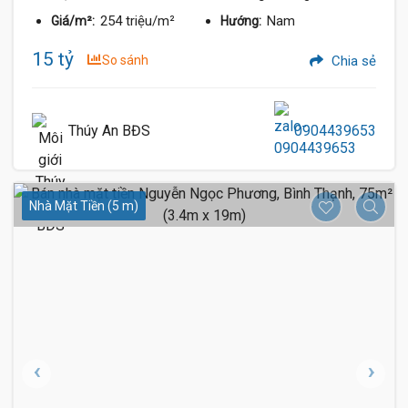
254 triệu/m²
Nam
Giá/m²:
Hướng:
15 tỷ
So sánh
Chia sẻ
Thúy An BĐS
0904439653
Nhà Mặt Tiền (5 m)