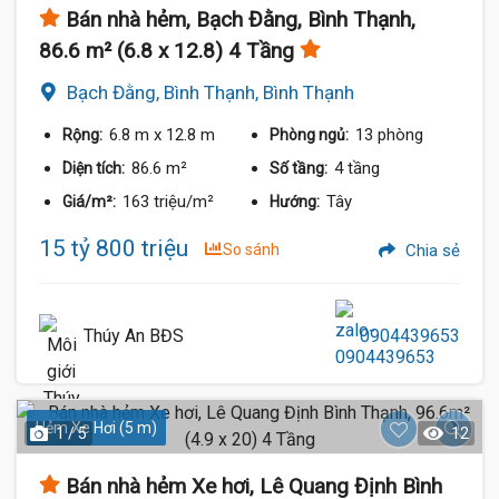
Bán nhà hẻm, Bạch Đằng, Bình Thạnh,
86.6 m² (6.8 x 12.8) 4 Tầng
Bạch Đằng, Bình Thạnh, Bình Thạnh
6.8 m
x 12.8 m
13 phòng
Rộng:
Phòng ngủ:
86.6 m²
4 tầng
Diện tích:
Số tầng:
163 triệu/m²
Tây
Giá/m²:
Hướng:
15 tỷ 800 triệu
So sánh
Chia sẻ
Thúy An BĐS
0904439653
Hẻm Xe Hơi (5 m)
1 / 5
12
Bán nhà hẻm Xe hơi, Lê Quang Định Bình