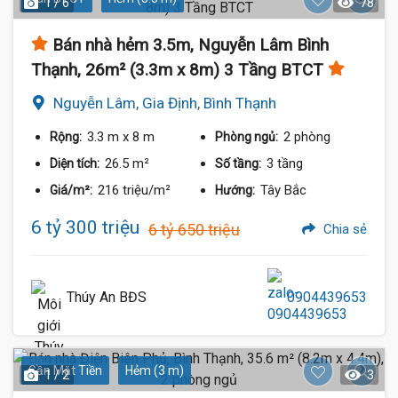
1 / 6
78
Bán nhà hẻm 3.5m, Nguyễn Lâm Bình
Thạnh, 26m² (3.3m x 8m) 3 Tầng BTCT
Nguyễn Lâm, Gia Định, Bình Thạnh
3.3 m
x 8 m
2 phòng
Rộng:
Phòng ngủ:
26.5 m²
3 tầng
Diện tích:
Số tầng:
216 triệu/m²
Tây Bắc
Giá/m²:
Hướng:
6 tỷ 300 triệu
6 tỷ 650 triệu
Chia sẻ
Thúy An BĐS
0904439653
Gần Mặt Tiền
Hẻm (3 m)
1 / 2
3