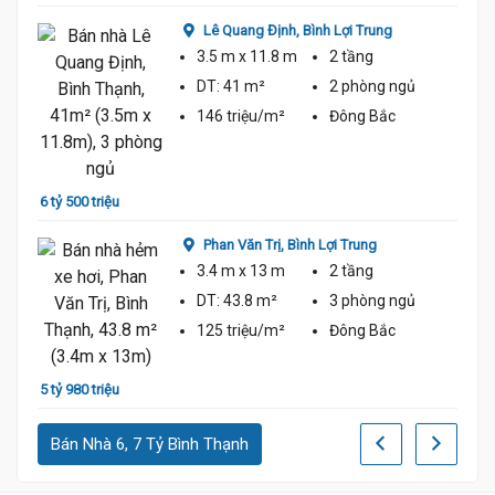
Lê Quang Định,
Bình Lợi Trung
6 tỷ 6
3.5 m
x 11.8 m
2 tầng
DT:
41 m²
2 phòng
ngủ
146 triệu/m²
Đông Bắc
6 tỷ 500 triệu
Phan Văn Trị,
Bình Lợi Trung
5 tỷ 9
3.4 m
x 13 m
2 tầng
DT:
43.8 m²
3 phòng
ngủ
125 triệu/m²
Đông Bắc
5 tỷ 980 triệu
Bán Nhà 6, 7 Tỷ Bình Thạnh
5 tỷ 7