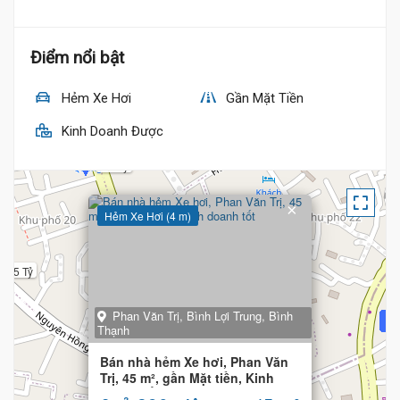
Điểm nổi bật
Hẻm Xe Hơi
Gần Mặt Tiền
Kinh Doanh Được
6.2 Tỷ
×
Hẻm Xe Hơi (4 m)
6.5 Tỷ
6.39 Tỷ
6.45 Tỷ
Phan Văn Trị, Bình Lợi Trung, Bình
Thạnh
Bán nhà hẻm Xe hơi, Phan Văn
Trị, 45 m², gần Mặt tiền, Kinh
doanh tốt