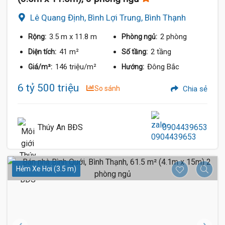
Lê Quang Định, Bình Lợi Trung, Bình Thạnh
3.5 m
x 11.8 m
2 phòng
Rộng:
Phòng ngủ:
41 m²
2 tầng
Diện tích:
Số tầng:
146 triệu/m²
Đông Bắc
Giá/m²:
Hướng:
6 tỷ 500 triệu
So sánh
Chia sẻ
Thúy An BĐS
0904439653
Hẻm Xe Hơi (3.5 m)