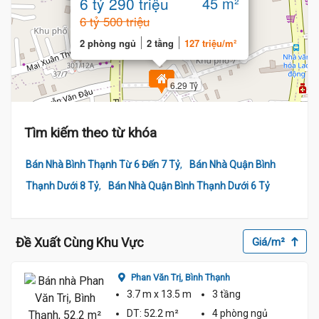
6 tỷ 290 triệu
45 m²
6 tỷ 500 triệu
2 phòng ngủ
2 tầng
127 triệu/m²
6.29 Tỷ
Tìm kiếm theo từ khóa
,
Bán Nhà Bình Thạnh Từ 6 Đến 7 Tỷ
Bán Nhà Quận Bình
6.4 Tỷ
,
Thạnh Dưới 8 Tỷ
Bán Nhà Quận Bình Thạnh Dưới 6 Tỷ
Đề Xuất Cùng Khu Vực
Giá/m²
Phan Văn Trị,
Bình Thạnh
3.7 m
x 13.5 m
3 tầng
DT:
52.2 m²
4 phòng
ngủ