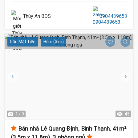
Thúy An BĐS
0904439653
Gần Mặt Tiền
Hẻm (3 m)
1 / 9
45
Bán nhà Lê Quang Định, Bình Thạnh, 41m²
(3.5m x 11.8m), 3 phòng ngủ