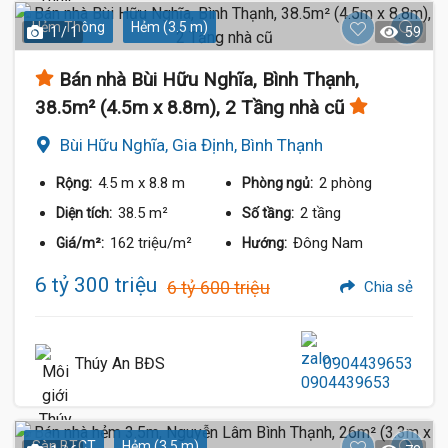
Hẻm Thông
Hẻm (3.5 m)
1 / 1
59
Bán nhà Bùi Hữu Nghĩa, Bình Thạnh,
38.5m² (4.5m x 8.8m), 2 Tầng nhà cũ
Bùi Hữu Nghĩa, Gia Định, Bình Thạnh
4.5 m
x 8.8 m
2 phòng
Rộng:
Phòng ngủ:
38.5 m²
2 tầng
Diện tích:
Số tầng:
162 triệu/m²
Đông Nam
Giá/m²:
Hướng:
6 tỷ 300 triệu
6 tỷ 600 triệu
Chia sẻ
Thúy An BĐS
0904439653
Sàn BTCT
Hẻm (3.5 m)