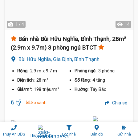
1 / 4
14
Bán nhà Bùi Hữu Nghĩa, Bình Thạnh, 28m²
(2.9m x 9.7m) 3 phòng ngủ BTCT
Bùi Hữu Nghĩa, Gia Định, Bình Thạnh
2.9 m
x 9.7 m
3 phòng
Rộng:
Phòng ngủ:
28 m²
4 tầng
Diện tích:
Số tầng:
198 triệu/m²
Tây Bắc
Giá/m²:
Hướng:
6 tỷ
So sánh
Chia sẻ
Thúy An BĐS
0904439653
Thúy An BĐS
Lọc nhà
Bản đồ
Gửi nhà
Thúy An BĐS