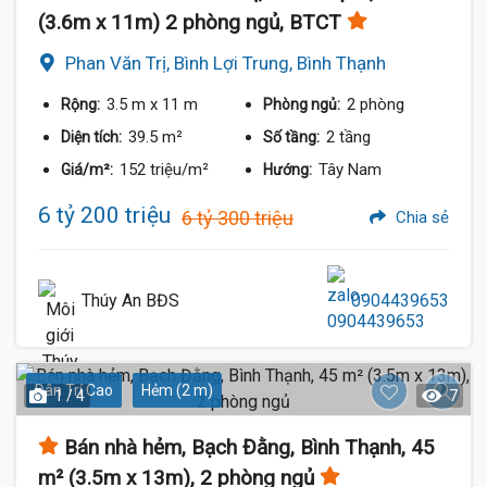
(3.6m x 11m) 2 phòng ngủ, BTCT
Phan Văn Trị, Bình Lợi Trung, Bình Thạnh
3.5 m
x 11 m
2 phòng
Rộng:
Phòng ngủ:
39.5 m²
2 tầng
Diện tích:
Số tầng:
152 triệu/m²
Tây Nam
Giá/m²:
Hướng:
6 tỷ 200 triệu
6 tỷ 300 triệu
Chia sẻ
Thúy An BĐS
0904439653
Dân Trí Cao
Hẻm (2 m)
1 / 4
7
Bán nhà hẻm, Bạch Đằng, Bình Thạnh, 45
m² (3.5m x 13m), 2 phòng ngủ