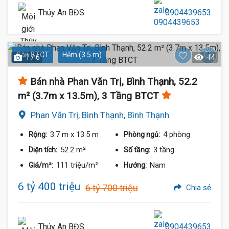
Thúy An BĐS
0904439653
Sàn BTCT
Hẻm (3.5 m)
1 / 6
14
Bán nhà Phan Văn Trị, Bình Thạnh, 52.2
m² (3.7m x 13.5m), 3 Tầng BTCT
Phan Văn Trị, Bình Thạnh, Bình Thạnh
3.7 m
x 13.5 m
4 phòng
Rộng:
Phòng ngủ:
52.2 m²
3 tầng
Diện tích:
Số tầng:
111 triệu/m²
Nam
Giá/m²:
Hướng:
6 tỷ 400 triệu
6 tỷ 700 triệu
Chia sẻ
Thúy An BĐS
0904439653