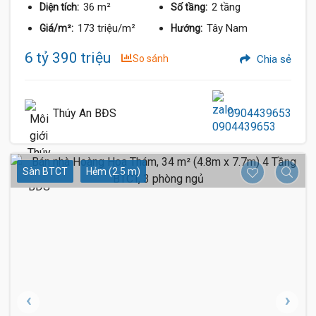
36 m²
2 tầng
Diện tích:
Số tầng:
173 triệu/m²
Tây Nam
Giá/m²:
Hướng:
6 tỷ 390 triệu
So sánh
Chia sẻ
Thúy An BĐS
0904439653
Sàn BTCT
Hẻm (2.5 m)