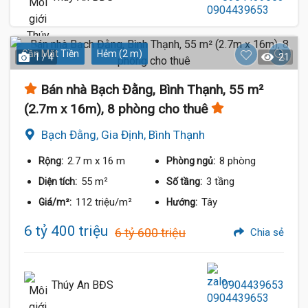
Gần Mặt Tiền
Hẻm (2 m)
1 / 4
21
Bán nhà Bạch Đằng, Bình Thạnh, 55 m²
(2.7m x 16m), 8 phòng cho thuê
Bạch Đằng, Gia Định, Bình Thạnh
2.7 m
x 16 m
8 phòng
Rộng:
Phòng ngủ:
55 m²
3 tầng
Diện tích:
Số tầng:
112 triệu/m²
Tây
Giá/m²:
Hướng:
6 tỷ 400 triệu
6 tỷ 600 triệu
Chia sẻ
Thúy An BĐS
0904439653