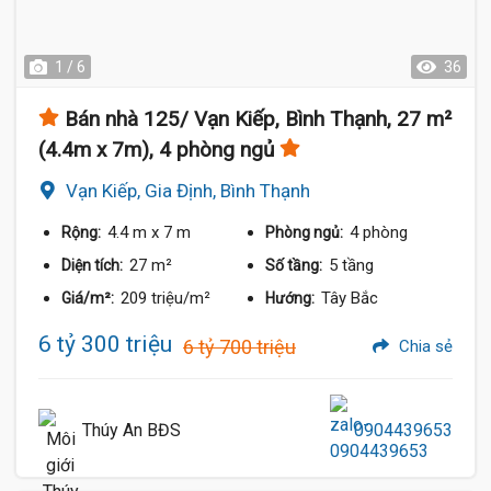
1 / 6
36
Bán nhà 125/ Vạn Kiếp, Bình Thạnh, 27 m²
(4.4m x 7m), 4 phòng ngủ
Vạn Kiếp, Gia Định, Bình Thạnh
4.4 m
x 7 m
4 phòng
Rộng:
Phòng ngủ:
27 m²
5 tầng
Diện tích:
Số tầng:
209 triệu/m²
Tây Bắc
Giá/m²:
Hướng:
6 tỷ 300 triệu
6 tỷ 700 triệu
Chia sẻ
Thúy An BĐS
0904439653