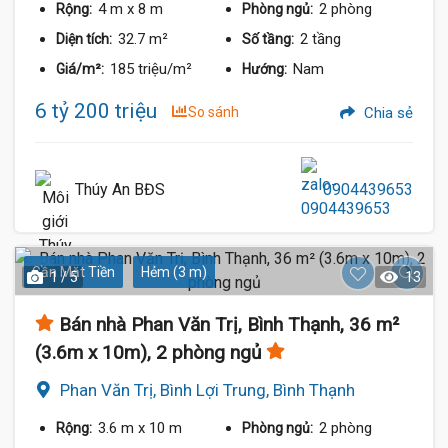
4 m
x 8 m
2 phòng
Rộng:
Phòng ngủ:
32.7 m²
2 tầng
Diện tích:
Số tầng:
185 triệu/m²
Nam
Giá/m²:
Hướng:
6 tỷ 200 triệu
So sánh
Chia sẻ
Thúy An BĐS
0904439653
Gần Mặt Tiền
Hẻm (3 m)
1 / 5
13
Bán nhà Phan Văn Trị, Bình Thạnh, 36 m²
(3.6m x 10m), 2 phòng ngủ
Phan Văn Trị, Bình Lợi Trung, Bình Thạnh
3.6 m
x 10 m
2 phòng
Rộng:
Phòng ngủ: