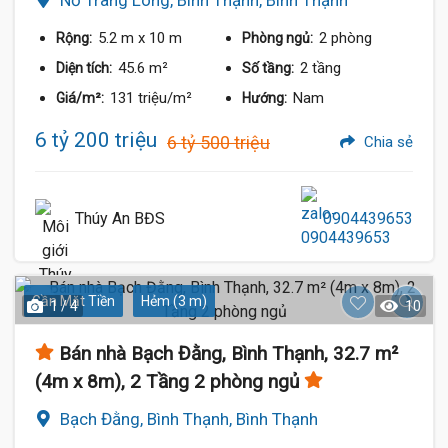
Nơ Trang Long, Bình Thạnh, Bình Thạnh
5.2 m
x 10 m
2 phòng
Rộng:
Phòng ngủ:
45.6 m²
2 tầng
Diện tích:
Số tầng:
131 triệu/m²
Nam
Giá/m²:
Hướng:
6 tỷ 200 triệu
6 tỷ 500 triệu
Chia sẻ
Thúy An BĐS
0904439653
Gần Mặt Tiền
Hẻm (3 m)
1 / 4
10
Bán nhà Bạch Đằng, Bình Thạnh, 32.7 m²
(4m x 8m), 2 Tầng 2 phòng ngủ
Bạch Đằng, Bình Thạnh, Bình Thạnh