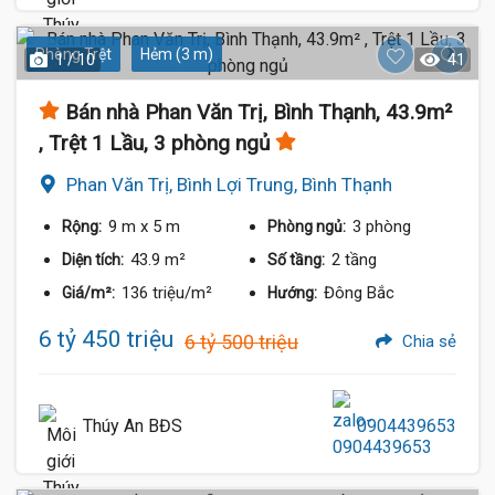
Phòng Trệt
Hẻm (3 m)
1 / 10
41
Bán nhà Phan Văn Trị, Bình Thạnh, 43.9m²
, Trệt 1 Lầu, 3 phòng ngủ
Phan Văn Trị, Bình Lợi Trung, Bình Thạnh
9 m
x 5 m
3 phòng
Rộng:
Phòng ngủ:
43.9 m²
2 tầng
Diện tích:
Số tầng:
136 triệu/m²
Đông Bắc
Giá/m²:
Hướng:
6 tỷ 450 triệu
6 tỷ 500 triệu
Chia sẻ
Thúy An BĐS
0904439653