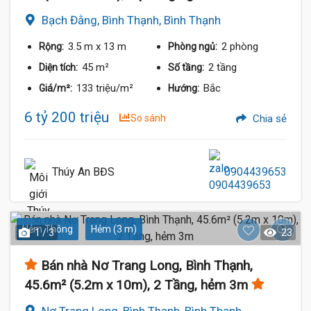
Bạch Đằng, Bình Thạnh, Bình Thạnh
3.5 m
x 13 m
2 phòng
Rộng:
Phòng ngủ:
45 m²
2 tầng
Diện tích:
Số tầng:
133 triệu/m²
Bắc
Giá/m²:
Hướng:
6 tỷ 200 triệu
So sánh
Chia sẻ
Thúy An BĐS
0904439653
Hẻm Thông
Hẻm (3 m)
1 / 3
23
Bán nhà Nơ Trang Long, Bình Thạnh,
45.6m² (5.2m x 10m), 2 Tầng, hẻm 3m