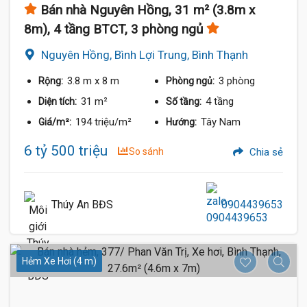
Bán nhà Nguyên Hồng, 31 m² (3.8m x
8m), 4 tầng BTCT, 3 phòng ngủ
Nguyên Hồng, Bình Lợi Trung, Bình Thạnh
3.8 m
x 8 m
3 phòng
Rộng:
Phòng ngủ:
31 m²
4 tầng
Diện tích:
Số tầng:
194 triệu/m²
Tây Nam
Giá/m²:
Hướng:
6 tỷ 500 triệu
So sánh
Chia sẻ
Thúy An BĐS
0904439653
Hẻm Xe Hơi (4 m)