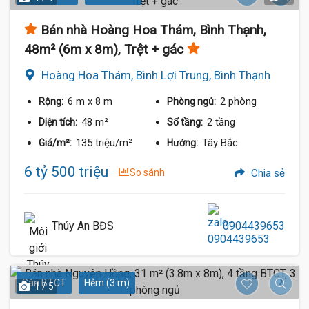
Bán nhà Hoàng Hoa Thám, Bình Thạnh,
48m² (6m x 8m), Trệt + gác
Hoàng Hoa Thám, Bình Lợi Trung, Bình Thạnh
6 m
x 8 m
2 phòng
Rộng:
Phòng ngủ:
48 m²
2 tầng
Diện tích:
Số tầng:
135 triệu/m²
Tây Bắc
Giá/m²:
Hướng:
6 tỷ 500 triệu
So sánh
Chia sẻ
Thúy An BĐS
0904439653
Sàn BTCT
Hẻm (3 m)
1 / 5