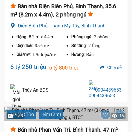
Bán nhà Điện Biên Phủ, Bình Thạnh, 35.6
m² (8.2m x 4.4m), 2 phòng ngủ
Điện Biên Phủ, Thạnh Mỹ Tây, Bình Thạnh
8.2 m
x 4.4 m
2 phòng
Rộng:
Phòng ngủ:
35.6 m²
2 tầng
Diện tích:
Số tầng:
176 triệu/m²
Bắc
Giá/m²:
Hướng:
6 tỷ 250 triệu
6 tỷ 800 triệu
Chia sẻ
Thúy An BĐS
0904439653
Gần Mặt Tiền
Hẻm (3 m)
1 / 3
15
Bán nhà Phan Văn Trị, Bình Thạnh, 47 m²