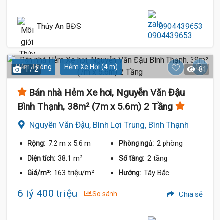
Thúy An BĐS
0904439653
Hẻm Thông
Hẻm Xe Hơi (4 m)
1 / 2
81
Bán nhà Hẻm Xe hơi, Nguyễn Văn Đậu
Bình Thạnh, 38m² (7m x 5.6m) 2 Tầng
Nguyễn Văn Đậu, Bình Lợi Trung, Bình Thạnh
7.2 m
x 5.6 m
2 phòng
Rộng:
Phòng ngủ:
38.1 m²
2 tầng
Diện tích:
Số tầng:
163 triệu/m²
Tây Bắc
Giá/m²:
Hướng:
6 tỷ 400 triệu
So sánh
Chia sẻ