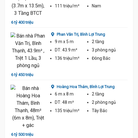
111 triệu/m²
Nam
6 tỷ 400 triệu
6 tỷ 6
Phan Văn Trị,
Bình Lợi Trung
9 m
x 5 m
2 tầng
DT:
43.9 m²
3 phòng
ngủ
136 triệu/m²
Đông Bắc
6 tỷ 450 triệu
Hoàng Hoa Thám,
Bình Lợi Trung
6 tỷ 6
6 m
x 8 m
2 tầng
DT:
48 m²
2 phòng
ngủ
135 triệu/m²
Tây Bắc
6 tỷ 500 triệu