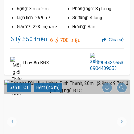
3 m
x 9 m
3 phòng
Rộng:
Phòng ngủ:
26.9 m²
4 tầng
Diện tích:
Số tầng:
228 triệu/m²
Bắc
Giá/m²:
Hướng:
6 tỷ 550 triệu
6 tỷ 700 triệu
Chia sẻ
Thúy An BĐS
0904439653
Sàn BTCT
Hẻm (2.5 m)