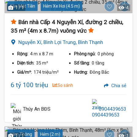
Gần Mặt Tiền
Hẻm Xe Hơi (4.5 m)
1 / 1
4
Bán nhà Cấp 4 Nguyễn Xí, đường 2 chiều,
35 m² (4m x 8.7m) vuông vức
Nguyễn Xí, Bình Lợi Trung, Bình Thạnh
4 m
x 8.7 m
0 phòng
Rộng:
Phòng ngủ:
35 m²
0 tầng
Diện tích:
Số tầng:
174 triệu/m²
Đông Bắc
Giá/m²:
Hướng:
6 tỷ 100 triệu
So sánh
Chia sẻ
Thúy An BĐS
0904439653
Hẻm Thông
Hẻm (2 m)
1 / 1
1