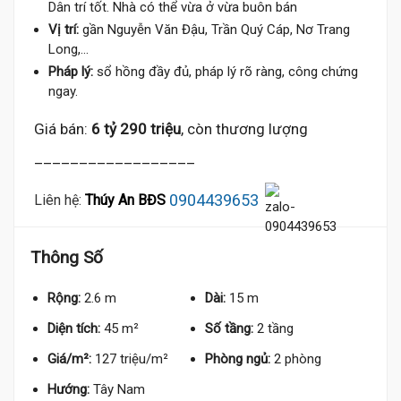
Dân trí tốt. Nhà có thể vừa ở vừa buôn bán
Vị trí:
gần Nguyễn Văn Đậu, Trần Quý Cáp, Nơ Trang
Long,...
Pháp lý:
sổ hồng đầy đủ, pháp lý rõ ràng, công chứng
ngay.
Giá bán:
6 tỷ 290 triệu
, còn thương lượng
__________________
0904439653
Liên hệ:
Thúy An BĐS
Thông Số
Rộng:
2.6 m
Dài:
15 m
Diện tích:
45 m²
Số tầng:
2 tầng
Giá/m²:
127 triệu/m²
Phòng ngủ:
2 phòng
Hướng:
Tây Nam